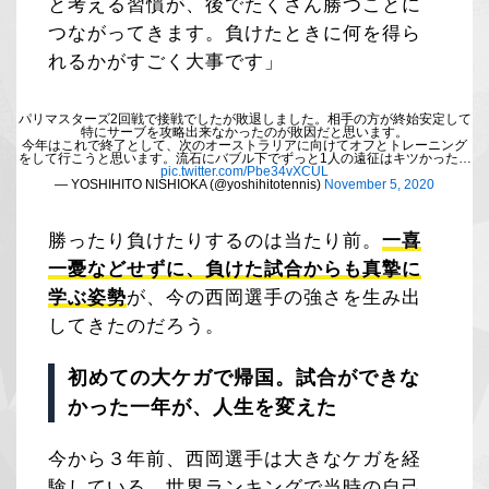
と考える習慣が、後でたくさん勝つことに
つながってきます。負けたときに何を得ら
れるかがすごく大事です」
パリマスターズ2回戦で接戦でしたが敗退しました。相手の方が終始安定して
特にサーブを攻略出来なかったのが敗因だと思います。
今年はこれで終了として、次のオーストラリアに向けてオフとトレーニング
をして行こうと思います。流石にバブル下でずっと1人の遠征はキツかった…
pic.twitter.com/Pbe34vXCUL
— YOSHIHITO NISHIOKA (@yoshihitotennis)
November 5, 2020
勝ったり負けたりするのは当たり前。
一喜
一憂などせずに、負けた試合からも真摯に
学ぶ姿勢
が、今の西岡選手の強さを生み出
してきたのだろう。
初めての大ケガで帰国。試合ができな
かった一年が、人生を変えた
今から３年前、西岡選手は大きなケガを経
験している。世界ランキングで当時の自己