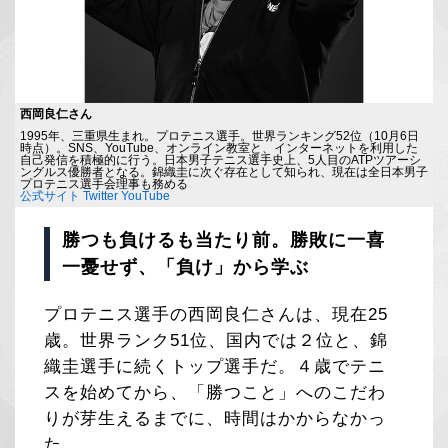
西岡良仁さん
1995年、三重県生まれ。プロテニス選手。世界ランキング52位（10月6日
時点）。SNS、YouTube、オンライン教室と、インターネットを利用した
自己発信を積極的に行う。日本男子テニス選手史上、5人目のATPツアーシ
ングルス優勝者となる。錦織圭に次ぐ存在として知られ、現在は全日本男子
プロテニス選手会理事も務める
公式サイト
Twitter
YouTube
勝つも負けるも当たり前。勝敗に一喜
一憂せず、「負け」から学ぶ
プロテニス選手の西岡良仁さんは、現在25
歳。世界ランク51位、国内では２位と、錦
織圭選手に続くトップ選手だ。４歳でテニ
スを始めてから、「勝つこと」へのこだわ
りが芽生えるまでに、時間はかからなかっ
た。