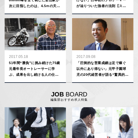
次に目指したのは、4.5ｍの天保
が辿りついた強者の法則【スポ
山だった
プロ勝利の哲学】
2017.05.18
2017.09.08
51年間“勝負”に挑み続けた75歳
「圧倒的な営業成績は足で稼ぐ
元最年長オートレーサーに学
以外にあり得ない」元甲子園球
ぶ、成果を出し続ける人の仕事
児の20代経営者が語る“驚異的売
哲学
り上げ”のつくり方
JOB
BOARD
編集部おすすめ求人特集