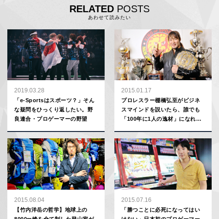
RELATED
POSTS
あわせて読みたい
2019.03.28
2015.01.17
「e-Sportsはスポーツ？」そん
プロレスラー棚橋弘至がビジネ
な疑問をひっくり返したい。野
スマインドを説いたら、誰でも
良連合・プロゲーマーの野望
「100年に1人の逸材」になれる
ことが分かった【スポプロ勝利
の哲学】
2015.08.04
2015.07.16
【竹内洋岳の哲学】地球上の
「勝つことに必死になってはい
8000m峰を全て制した登山家が
けない」日本初のプロゲーマー