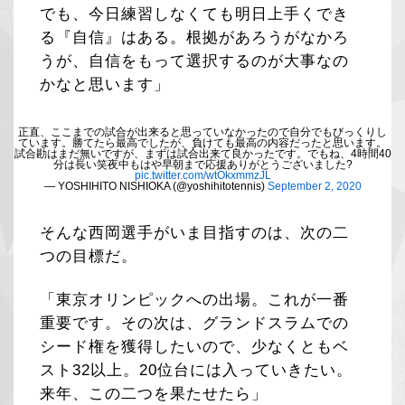
でも、今日練習しなくても明日上手くでき
る『自信』はある。根拠があろうがなかろ
うが、自信をもって選択するのが大事なの
かなと思います」
正直、ここまでの試合が出来ると思っていなかったので自分でもびっくりし
ています。勝てたら最高でしたが、負けても最高の内容だったと思います。
試合勘はまだ無いですが、まずは試合出来て良かったです。でもね、4時間40
分は長い笑夜中もはや早朝まで応援ありがとうございました?
pic.twitter.com/wtOkxmmzJL
— YOSHIHITO NISHIOKA (@yoshihitotennis)
September 2, 2020
そんな西岡選手がいま目指すのは、次の二
つの目標だ。
「東京オリンピックへの出場。これが一番
重要です。その次は、グランドスラムでの
シード権を獲得したいので、少なくともベ
スト32以上。20位台には入っていきたい。
来年、この二つを果たせたら」