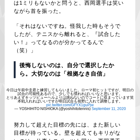
は1ミリもないかと問うと、西岡選手は笑い
ながら首を振った。
「それはないですね。怪我した時もそうで
したが、テニスから離れると、『試合した
い！』ってなるのが分かってるんで
（笑）」
後悔しないのは、自分で選択したか
ら。大切なのは「根拠なき自信」
今日は午前中圭君と練習してもらいました。ローマ初ヒットですが、明日の
試合の可能性あるので、少しでも慣れればいいなと思います。
とりあえずキッツビューヘルよりは跳ねないのでコートに収まっています笑
本戦入れればいいですが明日試合も視野に入れて調整します。
pic.twitter.com/GFYX1guPjw
— YOSHIHITO NISHIOKA (@yoshihitotennis)
September 11, 2020
努力して超えた目標の先には、また新しい
目標が待っている。壁を超えてもキリがな