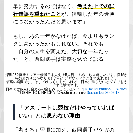
単に努力するのではなく、
考えた上での試
行錯誤を重ねたこと
が、復帰した年の優勝
につながったんだと思います」
もし、あの一年がなければ、今よりもラン
クは高かったかもしれない。それでも、
「自分の人生を変えた、大切な一年だっ
た」と、西岡選手は実感を込めて語る。
深圳250優勝！ツアー優勝日本人史上5人目！！めっちゃ嬉しいです。怪我か
らの道のりはかなり苦しかったけどやっとここまで来れました。
最高の瞬間です。そしてゆっくりしたいけど、日本に帰らないとダメでもう
すでに空港です。
日本で皆さんに会えるの楽しみにしています^_^
pic.twitter.com/rzCd9X7vA9
— YOSHIHITO NISHIOKA (@yoshihitotennis)
September 30, 2018
「アスリートは競技だけやっていれば
いい」とは思わない理由
「考える」習慣に加え、西岡選手がケガの