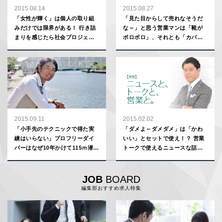
2015.08.14
2015.08.27
「女性が輝く」は個人の取り組
「見た目からして売れなそうだ
みだけでは限界がある！ 行き詰
な～」と思う営業マンは「靴が
まりを感じたら社会プロジェク
ボロボロ」、それとも「カバン
トに参加してみよう
がボロボロ」？
2015.09.11
2015.02.02
「小手先のテクニックで得た実
「ダメよ～ダメダメ」は「かわ
績はいらない」プロフリーダイ
いい」とセットで使え！？ 営業
バーはなぜ10年かけて115ｍ潜っ
トークで使えるニュースな話題
たのか【スポプロ勝利の哲学】
【連載：長谷川豊】
JOB
BOARD
編集部おすすめ求人特集