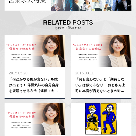
RELATED
POSTS
あわせて読みたい
2015.05.20
2015.03.11
「何だかやる気が出ない」を抜
「何も言わない」と「期待しな
け出そう！ 停滞気味の自分自身
い」は似て非なり！ おじさん上
を復活させる方法【連載：太田
司に本音が言えないときの対処
彩子】
法、正しいのはどっち？【連
載：太田彩子】