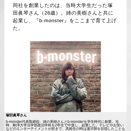
同社を創業したのは、当時大学生だった塚
田眞琴さん（26歳）。姉の美樹さんと共に
起業し、『b-monster』をここまで育て上げ
た。
塚田眞琴さん
b-monster代表取締役。姉の美樹さんとb-monsterを学生時代に創業。当
時、駒澤大学法学部政治学科を2年生で中退し、起業した。テレビやお笑い
などのエンターテイメントが好きで、高校生の時は漫才師を目指したことも