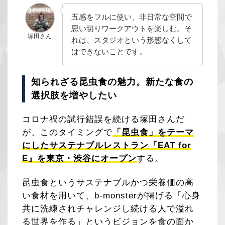
五感をフルに使い、非日常な空間で
思い切りワークアウトを楽しむ。そ
塚田さん
れは、スタジオという形態なくして
はできないことです。
知られざる昆虫食の魅力。新たな食の
選択肢を増やしたい
コロナ禍の試行錯誤を続ける塚田さんだ
が、このタイミングで
「昆虫食」をテーマ
にしたサステナブルレストラン『EAT for
E』を東京・渋谷にオープン
する。
昆虫食というサステナブルかつ栄養価の高
い食材を用いて、b-monsterが掲げる「心身
共に洗練されチャレンジし続ける人で溢れ
る世界を作る」というビジョンを食の面か