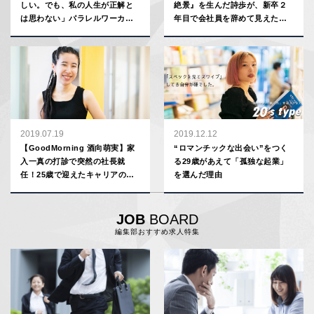
しい。でも、私の人生が正解と
絶景』を生んだ詩歩が、新卒２
は思わない」パラレルワーカ
年目で会社員を辞めて見えた景
ー・横塚まよが“副業を勧めな
色
い”理由
2019.07.19
2019.12.12
【GoodMorning 酒向萌実】家
“ロマンチックな出会い”をつく
入一真の打診で突然の社長就
る29歳があえて「孤独な起業」
任！25歳で迎えたキャリアの転
を選んだ理由
機、乗り越えられた“100個の理
由”
JOB
BOARD
編集部おすすめ求人特集