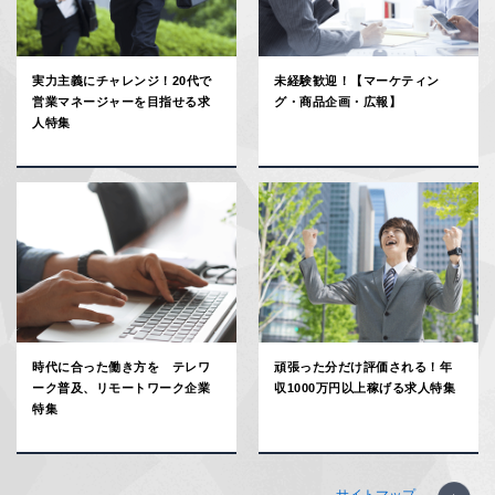
実力主義にチャレンジ！20代で
未経験歓迎！【マーケティン
営業マネージャーを目指せる求
グ・商品企画・広報】
人特集
時代に合った働き方を テレワ
頑張った分だけ評価される！年
ーク普及、リモートワーク企業
収1000万円以上稼げる求人特集
特集
サイトマップ