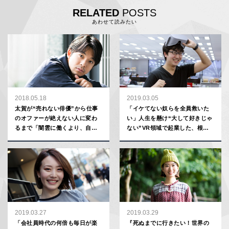
RELATED
POSTS
あわせて読みたい
2018.05.18
2019.03.05
太賀が“売れない俳優”から仕事
「イケてない奴らを全員救いた
のオファーが絶えない人に変わ
い」人生を懸け“大して好きじゃ
るまで「闇雲に働くより、自分
ない”VR領域で起業した、根暗
の勝算を分析することが大事」
20代社長の野望
2019.03.27
2019.03.29
「会社員時代の何倍も毎日が楽
『死ぬまでに行きたい！世界の