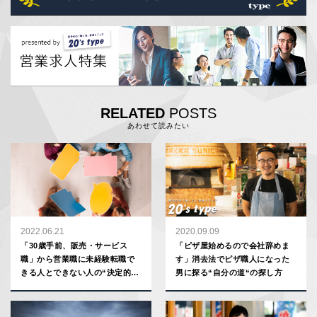
RELATED
POSTS
あわせて読みたい
2022.06.21
2020.09.09
「30歳手前、販売・サービス
「ピザ屋始めるので会社辞めま
職」から営業職に未経験転職で
す」消去法でピザ職人になった
きる人とできない人の“決定的な
男に探る“自分の道“の探し方
差”