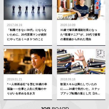
2017.09.19
2020.10.09
「転職できない30代」にならな
31歳で塚田農場副社長になっ
いために、20代営業マンが絶対
た“現場マニア”が、20代で接客
にやっておくべき３つのこと
の最前線から外れた理由
2019.01.21
2018.09.16
“一人映画会社”を営む30歳の幸
歓迎スキルは満たしていたの
福論――仕事と人生に究極のや
に……24歳で気付いた、ステッ
りがいを求める生き方
プアップ転職の落とし穴【20代
の転職失敗談】
JOB
BOARD