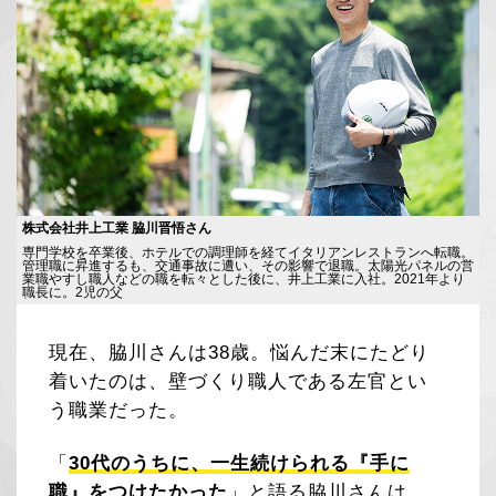
株式会社井上工業 脇川晋悟さん
専門学校を卒業後、ホテルでの調理師を経てイタリアンレストランへ転職。
管理職に昇進するも、交通事故に遭い、その影響で退職。太陽光パネルの営
業職やすし職人などの職を転々とした後に、井上工業に入社。2021年より
職長に。2児の父
現在、脇川さんは38歳。悩んだ末にたどり
着いたのは、壁づくり職人である左官とい
う職業だった。
「
30代のうちに、一生続けられる『手に
職』をつけたかった
」と語る脇川さんは、