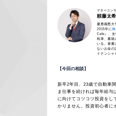
マネーコンサ
頼藤太
慶應義塾大
2015年に
株
Cafe』
執筆、書籍
いる。著書
ないお金の
イナンシャ
【今回の相談】
新卒2年目、23歳で自動車
ま仕事を続ければ毎年給与
に向けてコツコツ投資をし
かりません。投資初心者に