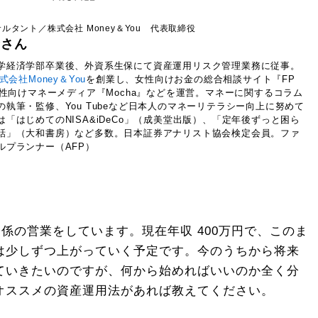
ルタント／株式会社 Money＆You 代表取締役
希さん
学経済学部卒業後、外資系生保にて資産運用リスク管理業務に従事。
式会社Money＆You
を創業し、女性向けお金の総合相談サイト『FP
、女性向けマネーメディア『Mocha』などを運営。マネーに関するコラム
の執筆・監修、You Tubeなど日本人のマネーリテラシー向上に努めて
は「はじめてのNISA&iDeCo」（成美堂出版）、「定年後ずっと困ら
話」（大和書房）など多数。日本証券アナリスト協会検定会員。ファ
ルプランナー（AFP）
関係の営業をしています。現在年収 400万円で、このま
は少しずつ上がっていく予定です。今のうちから将来
ていきたいのですが、何から始めればいいのか全く分
オススメの資産運用法があれば教えてください。