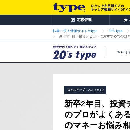
応募管理
転職・求人情報サイトのtype
20’s type
新卒2年目、投資デビューにおすすめなのは
キャリ
スキルアップ
Vol.1012
新卒2年目、投資
のプロがよくあ
のマネーお悩み