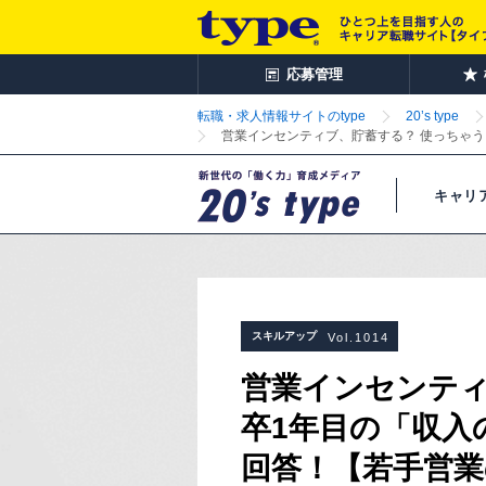
応募管理
転職・求人情報サイトのtype
20’s type
営業インセンティブ、貯蓄する？ 使っちゃ
キャリ
スキルアップ
Vol.1014
営業インセンティ
卒1年目の「収入
回答！【若手営