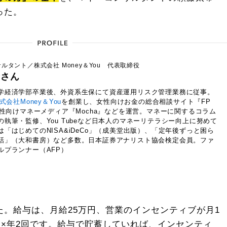
った。
ルタント／株式会社 Money＆You 代表取締役
希さん
学経済学部卒業後、外資系生保にて資産運用リスク管理業務に従事。
式会社Money＆You
を創業し、女性向けお金の総合相談サイト『FP
、女性向けマネーメディア『Mocha』などを運営。マネーに関するコラム
の執筆・監修、You Tubeなど日本人のマネーリテラシー向上に努めて
は「はじめてのNISA&iDeCo」（成美堂出版）、「定年後ずっと困ら
話」（大和書房）など多数。日本証券アナリスト協会検定会員。ファ
ルプランナー（AFP）
。給与は、月給25万円、営業のインセンティブが月1
円×年2回です。給与で貯蓄していれば、インセンティ