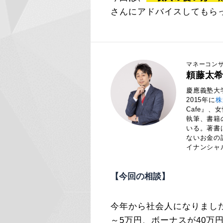
さんにアドバイスしてもら
マネーコンサ
頼藤太
慶應義塾大
2015年に
株
Cafe』
執筆、書籍
いる。著書
ないお金の
イナンシャ
【今回の相談】
今年から社会人になりました
～5万円、ボーナスが40万