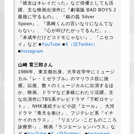
『彼女はキレイだった』など俳優としても活
躍。主な映画出演作に『劇場版 BAD BOYS J
最後に守るもの』、『銀の匙 Silver
Spoon』、『黒崎くんの言いなりになんてな
らない』、『心が叫びたがってるんだ。』、
『未成年だけどコドモじゃない』、『ニセコ
イ』など ■
YouTube
■
X（旧Twitter）
■
Instagram
山崎 育三郎さん
1986年、東京都出身。大学在学中にミュージ
カル『レ・ミゼラブル』のマリウス役に抜
擢。以後、数々のミュージカルに出演するほ
か、映画、ドラマなど多岐にわたり活躍。主
な出演作にTBS系テレビドラマ『下町ロケッ
ト』、NHK連続テレビ小説『エール』、大河
ドラマ『青天を衝け』、フジテレビ系『イチ
ケイのカラス』、『リエゾン -こどものこころ
診療所-』、映画『ラジエーションハウス』な
ど ■
YouTube
■
X（旧Twitter）
■
Instagram