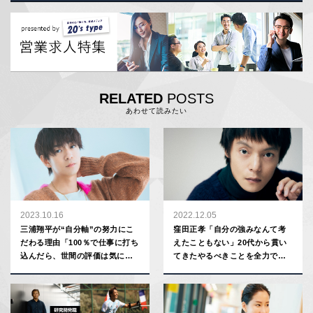
RELATED
POSTS
あわせて読みたい
2023.10.16
2022.12.05
三浦翔平が“自分軸”の努力にこ
窪田正孝「自分の強みなんて考
だわる理由「100％で仕事に打ち
えたこともない」20代から貫い
込んだら、世間の評価は気にし
てきたやるべきことを全力でや
ない」
るポリシー