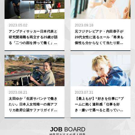
2023.05.02
2023.09.18
アンプティサッカー日本代表と
元フジテレビアナ・内田恭子が
研究開発職を両立する25歳が語
20代女性に送るエール「将来も
る「二つの顔を持って働く」が
個性も分からなくて当たり前。
キャリアに与える意外な相乗効
気長に見つけていきましょう」
果【Sansan 金子慶也】
2023.08.21
2023.07.31
太田ゆか「生涯サバンナで働き
【最上もが】“好きを仕事に”ブ
たい」日本人女性唯一の南アフ
ームに抱く違和感「仕事を好
リカ政府公認サファリガイド誕
き・嫌いで選べると思っていな
生の裏側
かった」
JOB
BOARD
編集部おすすめ求人特集