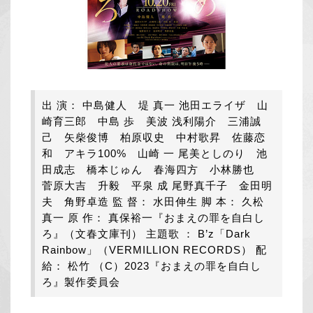
出 演： 中島健人 堤 真一 池田エライザ 山
崎育三郎 中島 歩 美波 浅利陽介 三浦誠
己 矢柴俊博 柏原収史 中村歌昇 佐藤恋
和 アキラ100% 山崎 一 尾美としのり 池
田成志 橋本じゅん 春海四方 小林勝也
菅原大吉 升毅 平泉 成 尾野真千子 金田明
夫 角野卓造 監 督： 水田伸生 脚 本： 久松
真一 原 作： 真保裕一『おまえの罪を自白し
ろ』（文春文庫刊） 主題歌 ： B’z「Dark
Rainbow」（VERMILLION RECORDS） 配
給： 松竹 （C）2023『おまえの罪を自白し
ろ』製作委員会