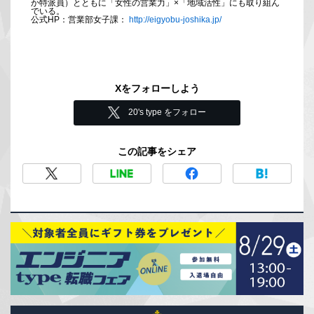
か特派員）とともに「女性の営業力」×「地域活性」にも取り組ん
でいる。
公式HP：営業部女子課：
http://eigyobu-joshika.jp/
Xをフォローしよう
20's type をフォロー
この記事をシェア