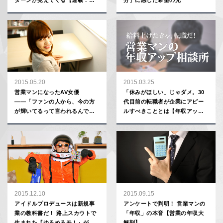
ターンが見えてくる【連載：太
分」に感じた希望の光
田彩子】
2015.05.20
2015.03.25
営業マンになったAV女優
「休みがほしい」じゃダメ。30
――「ファンの人から、今の方
代目前の転職者が企業にアピー
が輝いてるって言われるんで
ルすべきこととは【年収アップ
す」
相談所】
2015.12.10
2015.09.15
アイドルプロデュースは新規事
アンケートで判明！ 営業マンの
業の教科書だ！ 路上スカウトで
「年収」の本音【営業の年収大
生まれた『ゆるめるモ！』が
解剖】