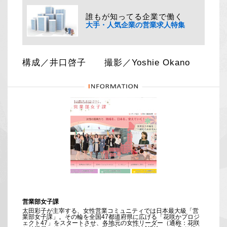
誰もが知ってる企業で働く
大手・人気企業の営業求人特集
構成／井口啓子 撮影／Yoshie Okano
営業部女子課
太田彩子が主宰する、女性営業コミュニティでは日本最大級「営
業部女子課」。その輪を全国47都道府県に広げる「花咲かプロジ
ェクト47」をスタートさせ、各地元の女性リーダー（通称：花咲