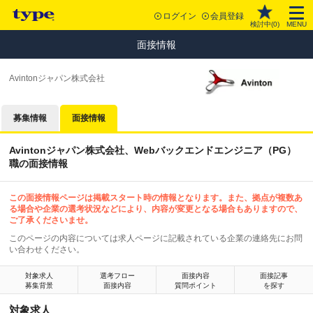
ログイン
会員登録
検討中(
0
)
MENU
面接情報
Avintonジャパン株式会社
募集情報
面接情報
Avintonジャパン株式会社、Webバックエンドエンジニア（PG）
職の面接情報
この面接情報ページは掲載スタート時の情報となります。また、拠点が複数あ
る場合や企業の選考状況などにより、内容が変更となる場合もありますので、
ご了承くださいませ。
このページの内容については求人ページに記載されている企業の連絡先にお問
い合わせください。
対象求人
選考フロー
面接内容
面接記事
募集背景
面接内容
質問ポイント
を探す
対象求人