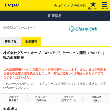
ログイン
会員登録
検討中(
0
)
MENU
面接情報
株式会社グリームオーブ
募集情報
面接情報
株式会社グリームオーブ、Webアプリケーション開発（PM・PL）
職の面接情報
この面接情報ページは掲載スタート時の情報となります。また、拠点が複数あ
る場合や企業の選考状況などにより、内容が変更となる場合もありますので、
ご了承くださいませ。
このページの内容については求人ページに記載されている企業の連絡先にお問
い合わせください。
対象求人
選考フロー
面接内容
面接記事
募集背景
面接内容
質問ポイント
を探す
対象求人