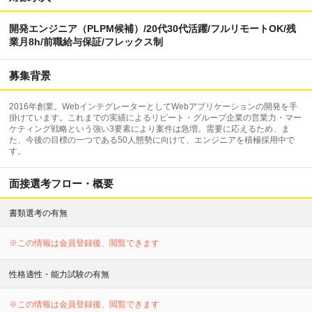
開発エンジニア（PLPM候補）/20代30代活躍/フルリモートOK/残
業月8h/前職給与保証/フレックス制
募集背景
2016年創業。WebインテグレーターとしてWebアプリケーションの開発を手
掛けています。これまでの実績によるリピート・グループ企業の営業力・マー
ケティング戦略という強い3要素により案件は急増。需要に応えるため、ま
た、今後の目標の一つである50人態勢に向けて、エンジニアを積極採用中で
す。
面接選考フロー・概要
書類選考の有無
※この情報は会員登録後、閲覧できます
性格適性・能力試験の有無
※この情報は会員登録後、閲覧できます