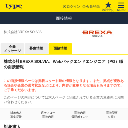
ログイン
会員登録
検討中(
0
)
MENU
面接情報
株式会社BREXA SOLVIA
企業
募集情報
面接情報
メッセージ
株式会社BREXA SOLVIA、Webバックエンドエンジニア（PG）職
の面接情報
この面接情報ページは掲載スタート時の情報となります。また、拠点が複数あ
る場合や企業の選考状況などにより、内容が変更となる場合もありますので、
ご了承くださいませ。
このページの内容については求人ページに記載されている企業の連絡先にお問
い合わせください。
対象求人
選考フロー
面接内容
面接記事
募集背景
面接内容
質問ポイント
を探す
対象求人