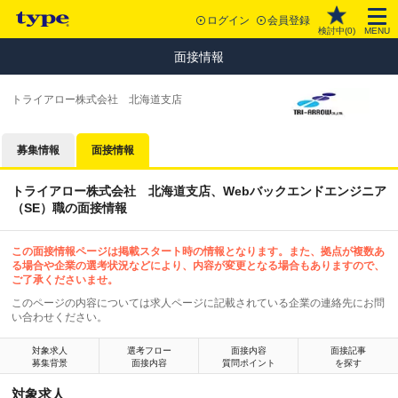
ログイン
会員登録
検討中(
0
)
MENU
面接情報
トライアロー株式会社 北海道支店
募集情報
面接情報
トライアロー株式会社 北海道支店、Webバックエンドエンジニア
（SE）職の面接情報
この面接情報ページは掲載スタート時の情報となります。また、拠点が複数あ
る場合や企業の選考状況などにより、内容が変更となる場合もありますので、
ご了承くださいませ。
このページの内容については求人ページに記載されている企業の連絡先にお問
い合わせください。
対象求人
選考フロー
面接内容
面接記事
募集背景
面接内容
質問ポイント
を探す
対象求人