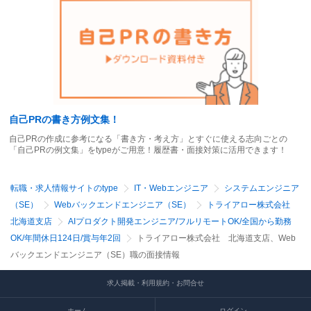
自己PRの書き方例文集！
自己PRの作成に参考になる「書き方・考え方」とすぐに使える志向ごとの
「自己PRの例文集」をtypeがご用意！履歴書・面接対策に活用できます！
転職・求人情報サイトのtype
IT・Webエンジニア
システムエンジニア
（SE）
Webバックエンドエンジニア（SE）
トライアロー株式会社
北海道支店
AIプロダクト開発エンジニア/フルリモートOK/全国から勤務
OK/年間休日124日/賞与年2回
トライアロー株式会社 北海道支店、Web
バックエンドエンジニア（SE）職の面接情報
求人掲載・利用規約・お問合せ
ホーム
ログイン