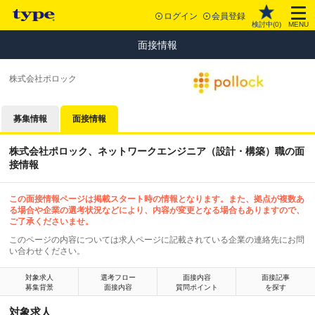
ログイン
会員登録
検討中(
0
)
MENU
面接情報
株式会社ポロック
募集情報
面接情報
株式会社ポロック、ネットワークエンジニア（設計・構築）職の面
接情報
この面接情報ページは掲載スタート時の情報となります。また、拠点が複数あ
る場合や企業の選考状況などにより、内容が変更となる場合もありますので、
ご了承くださいませ。
このページの内容については求人ページに記載されている企業の連絡先にお問
い合わせください。
対象求人
選考フロー
面接内容
面接記事
募集背景
面接内容
質問ポイント
を探す
対象求人