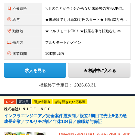
応募資格
＼ITのことが全く分からない未経験の方もOK◎／≪ポテンシャル採用実施中≫ ★未経験OK！フリータからの正社員デビューもOK！ ★学歴不問 ≪こんな方にピッタリです！≫ ◎未経験から本気でエンジニア
給与
★未経験でも月給32万円スタート★ 月収32万円～35万円＋各種手当（資格手当だけで毎月15万の上乗せ実績あり！） ★資格手当豊富！1資格につき最大3万円支給 ★功績手当の導入で、毎月のお給与に上乗
勤務地
★フルリモートOK！ ★転居を伴う転勤なし 本社またはプロジェクト先にて勤務いただきます！ ※プロジェクト先は一都三県及び23区内がメイン 【本社】 東京都新宿区神楽坂1-2 研究社英語センタービ
働き方
フルリモートがメイン
残業時間
10時間以内
求人を見る
検討中に入れる
掲載終了予定日：
2026.08.31
NEW
正社員
面接情報有
話を聞きたい応募可
株式会社ＵＮＩＴＥ ＮＥＯ
インフラエンジニア／完全案件選択制／設立2期目で売上5億の急
成長企業／フルリモ7割／年休134日／前職給与保証
【前給保証・年休134日】 やりたい案件で、年収