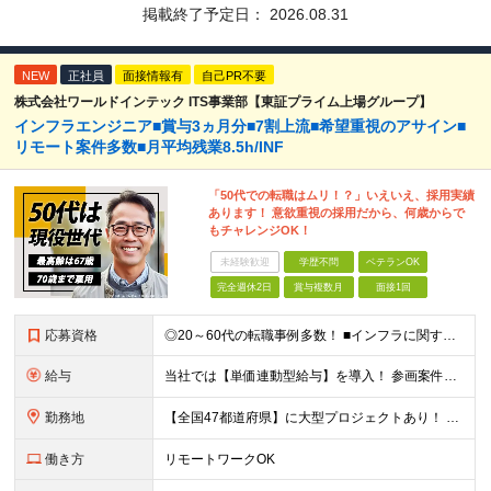
掲載終了予定日：
2026.08.31
NEW
正社員
面接情報有
自己PR不要
株式会社ワールドインテック ITS事業部【東証プライム上場グループ】
インフラエンジニア■賞与3ヵ月分■7割上流■希望重視のアサイン■
リモート案件多数■月平均残業8.5h/INF
「50代での転職はムリ！？」いえいえ、採用実績
あります！ 意欲重視の採用だから、何歳からで
もチャレンジOK！
未経験歓迎
学歴不問
ベテランOK
完全週休2日
賞与複数月
面接1回
応募資格
◎20～60代の転職事例多数！ ■インフラに関する何らかのご経験 ■学歴不問/転職回数は一切不問！
給与
当社では【単価連動型給与】を導入！ 参画案件の契約単価に連動して給与が決定。 還元率は単価の【70％～80％】と東証プライム上場グループとして高水準です！（社会保険料・教育コスト含む） ■関東：月給
勤務地
【全国47都道府県】に大型プロジェクトあり！ 主要勤務地： 北海道/宮城県/栃木県/埼玉県/千葉県/東京都/神奈川県/愛知県/大阪府/京都府/兵庫県/広島県/福岡県/熊本県 ※勤務エリアは、あなたの
働き方
リモートワークOK