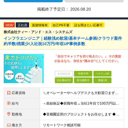
掲載終了予定日：
2026.08.20
NEW
正社員
面接情報有
自己PR不要
話を聞きたい応募可
株式会社ティー・アンド・エス・システムズ
インフラエンジニア｜経験浅め歓迎/基本チーム参画/クラウド案件
約半数/残業少/入社祝10万円/年収UP事例多数
「自分でキャリアを切り拓きたい。」 その意欲
があるなら、当社を“踏み台”にしてください。
未経験歓迎
学歴不問
ベテランOK
完全週休2日
賞与複数月
面接1回
応募資格
＼オペレーターやヘルプデスクも大歓迎◎まずはご応募ください／ ◆学歴不問 ◆IT業界での勤務経験がある方（職種・年数不問） ┗例：オペレーター、ヘルプデスク、開発からインフラ領域へのシフト、スク
給与
＜前給保証◆前職年収→当社1年目で100万円以上アップ実績あり◆基本的に全員毎年昇給＞ 月給45万円（固定残業代：30時間分/85,470円）※PM/PL/PMO経験2年以上 月給36万円（固定残業
勤務地
◆首都圏近郊のプロジェクトをお任せします ◆転勤なし ◆自社オフィスで働ける案件もございます 【本社】 東京都中央区日本橋小伝馬町1-1 日本橋末広ビル6階 ※変更の範囲：上記を除く当社関連勤務地
働き方
リモートワーク相談可能