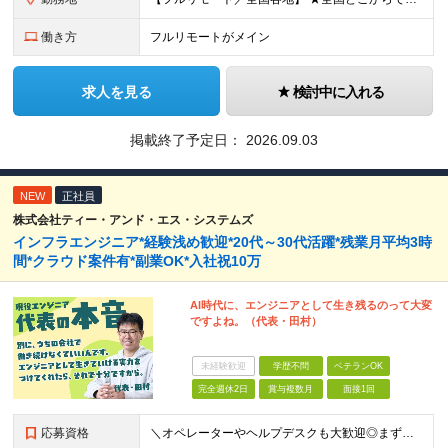
働き方
フルリモートがメイン
求人を見る
検討中に入れる
掲載終了予定日：
2026.09.03
NEW
正社員
株式会社ティー・アンド・エス・システムズ
インフラエンジニア*経験浅め歓迎*20代～30代活躍*残業月平均3時
間*クラウド案件有*副業OK*入社祝10万
AI時代に、エンジニアとして生き残るのって大変
ですよね。（代表・田村）
未経験歓迎
学歴不問
ベテランOK
完全週休2日
賞与複数月
面接1回
応募資格
＼オペレーターやヘルプデスクも大歓迎◎まずはご応募ください／ ◆学歴不問 ◆IT業界での勤務経験がある方（職種・年数不問） ┗例：オペレーター、ヘルプデスク、開発からインフラ領域へのシフト、スク