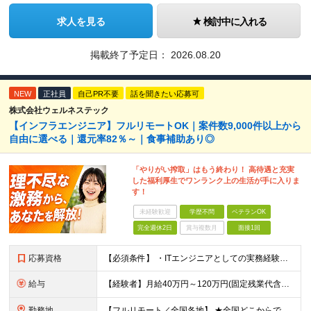
求人を見る
検討中に入れる
掲載終了予定日：
2026.08.20
NEW
正社員
自己PR不要
話を聞きたい応募可
株式会社ウェルネステック
【インフラエンジニア】フルリモートOK｜案件数9,000件以上から
自由に選べる｜還元率82％～｜食事補助あり◎
「やりがい搾取」はもう終わり！ 高待遇と充実
した福利厚生でワンランク上の生活が手に入りま
す！
未経験歓迎
学歴不問
ベテランOK
完全週休2日
賞与複数月
面接1回
応募資格
【必須条件】 ・ITエンジニアとしての実務経験が1年以上ある方 ※開発・インフラ・運用保守など分野・フェーズは不問！ ※学歴不問 【歓迎条件】 ・基本設計、詳細設計などの経験がある方 ・AWS, G
給与
【経験者】月給40万円～120万円(固定残業代含む)+各種手当 ※月給には、みなし残業手当(月30時間／5万8,000円～15万7,000円)を含みます ※上記を超える時間外労働分は追加で支給します
勤務地
【フルリモート／全国各地】 ★全国どこからでも参画可能！フルリモート案件も多数！ ※プロジェクトは100%選択制。あなたの希望を最優先します。 ※フルリモート、ハイブリッド、常駐案件から自由に選択可能