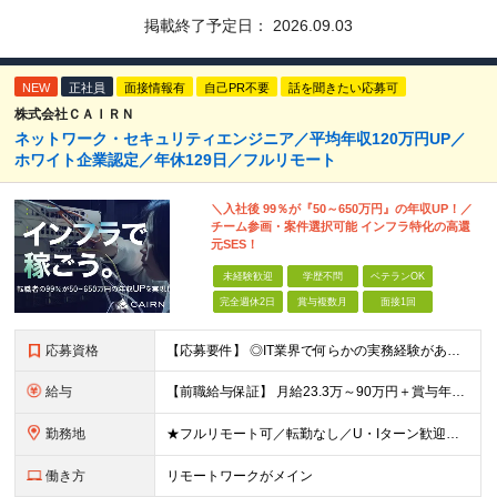
掲載終了予定日：
2026.09.03
NEW
正社員
面接情報有
自己PR不要
話を聞きたい応募可
株式会社ＣＡＩＲＮ
ネットワーク・セキュリティエンジニア／平均年収120万円UP／
ホワイト企業認定／年休129日／フルリモート
＼入社後 99％が『50～650万円』の年収UP！／
チーム参画・案件選択可能 インフラ特化の高還
元SES！
未経験歓迎
学歴不問
ベテランOK
完全週休2日
賞与複数月
面接1回
応募資格
【応募要件】 ◎IT業界で何らかの実務経験がある方 └2～3ヶ月の実務経験のある方は歓迎します！ 例）PCキッティングやモバイル通信基地局の業務経験者など インフラエンジニアとしてご経験のある方は、
給与
【前職給与保証】 月給23.3万～90万円＋賞与年2回＋インセンティブ ★年収1000万円以上の実績あり！ ※上記月給には月20～30時間分（2万9,300円～21万7,900円）の固定残業代を含み
勤務地
★フルリモート可／転勤なし／U・Iターン歓迎★ ◎勤務地は相談の上、ご自宅近くに調整します！ 【勤務地】 本社、または東京／埼玉／千葉／神奈川／愛知／仙台のクライアント先 ◎完全在宅（フルリモート）
働き方
リモートワークがメイン