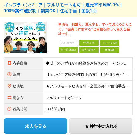
インフラエンジニア｜フルリモートも可｜還元率平均86.3%｜
100%案件選択制｜副業OK｜住宅手当｜面接1回
単価も、利益も、還元率も、すべて見えるからこ
そ、 “誠実に評価する”と自信を持って言える会
社です。
未経験歓迎
学歴不問
ベテランOK
完全週休2日
賞与複数月
面接1回
応募資格
◆以下のいずれかの経験をお持ちの方 ・インフラ設計・構築の実務経験（オンプレ/クラウドどちらもOK） ・クラウド環境下での運用保守に関する実務経験 ◆学歴不問 ＜こんな方は特に歓迎します＞ ◎これま
給与
【エンジニア経験6年以上の方】 月給46万円～100万円（固定残業代含む） ※上記月給には月30時間分の固定残業代（月8万7,400円～月19万円）を含む。超過分は全額支給。 【エンジニア経験4年以
勤務地
★フルリモート勤務も可（全国応募OK/住宅手当を支給します） ※案件によって常駐が必要になる場合があります。 ※希望がない限り、転勤はありません ※U・Iターン歓迎 ★ルトラの社員は全国各地で活躍中
働き方
フルリモートがメイン
残業時間
10時間以内
求人を見る
検討中に入れる