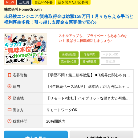
NEW
正社員
自己PR不要
話を聞きたい応募可
株式会社HomeGrowin
未経験エンジニア/資格取得金は総額158万円！月々もらえる手当と
福利厚生多数！引っ越し支度金＆寮完備で安心♪
スキルアップも、 プライベートもあきらめな
い！ 欲ばりに転職成功しましょう♪
未経験歓迎
学歴不問
ベテランOK
完全週休2日
賞与複数月
面接1回
応募資格
【学歴不問！第二新卒歓迎】 ■IT業界に関心をお持ちの方 【IT業界未経験者の方へ】 ITエンジニアという仕事は、パソコンの前でずっとにらめっこを しているイメージがありますが、意外とそうではないん
給与
【4年連続ベース給UP】 基本給：24万円以上＋残業代(全額)＋各種手当 ※みなし残業なし ※基本給は経験や前職の給与を十分に考慮します ※交通費別途支給 ※6ヶ月間の試用期間があります（給与・待遇は
勤務地
【リモート×出社】ハイブリットな働き方が可能！ 東京、神奈川のプロジェクト先 ■本社 神奈川県横浜市神奈川区栄町3-12 パシフィックマークス横浜イースト6F ■事業所(東京都最寄駅のみ記載) サ
働き方
リモートワークOK
残業時間
20時間以内