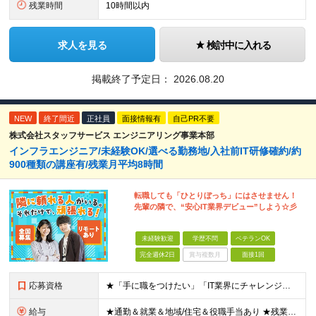
残業時間
10時間以内
求人を見る
検討中に入れる
掲載終了予定日：
2026.08.20
NEW
終了間近
正社員
面接情報有
自己PR不要
株式会社スタッフサービス エンジニアリング事業本部
インフラエンジニア/未経験OK/選べる勤務地/入社前IT研修確約/約
900種類の講座有/残業月平均8時間
転職しても「ひとりぼっち」にはさせません！
先輩の隣で、“安心IT業界デビュー”しよう☆彡
未経験歓迎
学歴不問
ベテランOK
完全週休2日
賞与複数月
面接1回
応募資格
★「手に職をつけたい」「IT業界にチャレンジしたい」方歓迎！ ■学歴不問 ■IT知識・理系文系不問！未経験・第二新卒OK ★ITサポート・IT事務やエンジニアの経験をお持ちの方は優遇します！ 地方在
給与
★通勤＆就業＆地域/住宅＆役職手当あり ★残業代は全額支給 ★選べる給与制度あり！ ■東京・神奈川・千葉・埼玉勤務の場合 月給24.5万円～55万円＋諸手当 （残業代は全額支給） (20,000円の