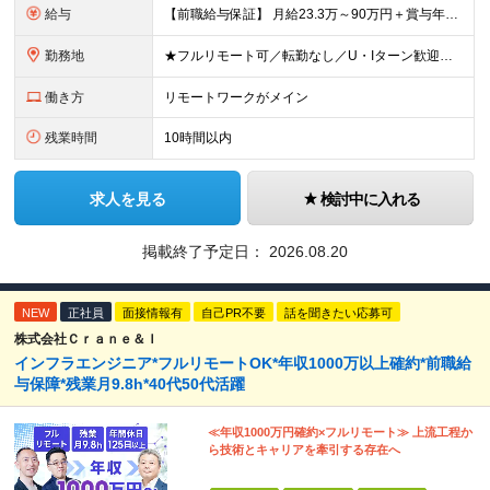
給与
【前職給与保証】 月給23.3万～90万円＋賞与年2回＋インセンティブ ★年収1000万円以上の実績あり！ ※上記月給には月20～30時間分（2万9,300円～21万7,900円）の固定残業代を含み
勤務地
★フルリモート可／転勤なし／U・Iターン歓迎★ ◎勤務地は相談の上、ご自宅近くに調整します！ 【勤務地】 本社、または東京／埼玉／千葉／神奈川／愛知／仙台のクライアント先 ◎完全在宅（フルリモート）
働き方
リモートワークがメイン
残業時間
10時間以内
求人を見る
検討中に入れる
掲載終了予定日：
2026.08.20
NEW
正社員
面接情報有
自己PR不要
話を聞きたい応募可
株式会社Ｃｒａｎｅ＆Ｉ
インフラエンジニア*フルリモートOK*年収1000万以上確約*前職給
与保障*残業月9.8h*40代50代活躍
≪年収1000万円確約×フルリモート≫ 上流工程か
ら技術とキャリアを牽引する存在へ