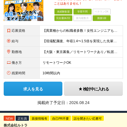
ことはありません！
未経験歓迎
学歴不問
ベテランOK
完全週休2日
賞与複数月
面接1回
応募資格
【異業種からの転職者多数！女性エンジニアも活躍中】 ◆学歴不問 ◆未経験OK ≪こんな方を歓迎しています≫ ◎未経験から成長できる環境で活躍したい方 ◎大学やスクールでIT系のスキルを学んだことのあ
給与
【現場配属後、年収1.4〜1.5倍を実現した先輩も！残業代全額支給】 ◆給与は経験やスキルに応じて決定します ◆年俸制250万円～350万円（1/12を月々支給） ≪年収UPの例≫ ◎飲食業からのキ
勤務地
【大阪・東京募集／リモートワークあり／転居を伴う転勤なし】 東京本社、大阪事務所、または東京23区内・関西（大阪・兵庫）の各クライアント先勤務 ◆入社後、約1年間はクライアント先ではなく 自社内（東
働き方
リモートワークOK
残業時間
10時間以内
求人を見る
検討中に入れる
掲載終了予定日：
2026.08.24
NEW
正社員
面接情報有
自己PR不要
話を聞きたい応募可
株式会社ルトラ