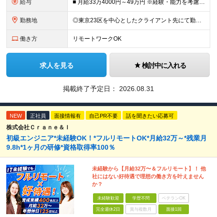
給与
■ 月給33万4000円～49万円 ※経験・能力を考慮して優遇します。 ※上記には固定残業代（月30時間分・6万3500円～9万3100円）を含みます。超過分は全額支給。 ※待機期間中全額給与を保証
勤務地
◎東京23区を中心としたクライアント先にて勤務いただきます（転居を伴う転勤なし） ◎在宅勤務も活用できます ■ 本社 東京都江戸川区南葛西3-5-3-402 (変更の範囲)上記を除く当社関連勤務地
働き方
リモートワークOK
求人を見る
検討中に入れる
掲載終了予定日：
2026.08.31
NEW
正社員
面接情報有
自己PR不要
話を聞きたい応募可
株式会社Ｃｒａｎｅ＆Ｉ
初級エンジニア*未経験OK！*フルリモートOK*月給32万～*残業月
9.8h*1ヶ月の研修*資格取得率100％
未経験から【月給32万〜＆フルリモート】！ 他
社にはない好待遇で理想の働き方を叶えません
か？
未経験歓迎
学歴不問
ベテランOK
完全週休2日
賞与複数月
面接1回