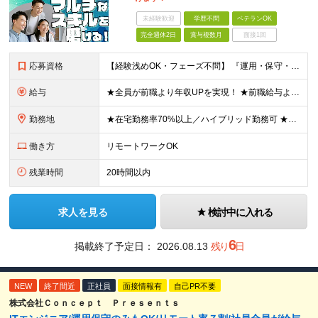
未経験歓迎
学歴不問
ベテランOK
完全週休2日
賞与複数月
面接1回
応募資格
【経験浅めOK・フェーズ不問】 『運用・保守・監視の経験しかないが、設計構築へキャリアチェンジしたい！』 『将来が見えないので、マルチなスキルを身につけたい！』 などなど、今のフェーズに悩む『意欲が
給与
★全員が前職より年収UPを実現！ ★前職給与より120％アップ実績あり ★前職給与を最大限に考慮 ★入社4年目で年収800万円の社員も在籍！ 年俸336万円～880万円（1/12を毎月支給）＋インセ
勤務地
★在宅勤務率70%以上／ハイブリッド勤務可 ★転勤なし 本社または一都三県のプロジェクト先（東陽町、浜松町などメインは東京23区内）にて勤務いただきます！ 【本社】 東京都荒川区西日暮里5-10-
働き方
リモートワークOK
残業時間
20時間以内
求人を見る
検討中に入れる
6
掲載終了予定日：
2026.08.13
残り
日
NEW
終了間近
正社員
面接情報有
自己PR不要
株式会社Ｃｏｎｃｅｐｔ Ｐｒｅｓｅｎｔｓ