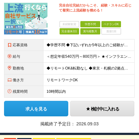
完全自社完結だからこそ、 経験・スキルに応じ
て着実に上流経験を積める！
未経験歓迎
学歴不問
ベテランOK
完全週休2日
賞与複数月
面接1回
応募資格
◆学歴不問 ◆下記いずれか5年以上のご経験がある方 AWS、インフラ設計、インフラ構築 ＼こんな方も大歓迎／ ・自動化や標準化を推進することが好きな方 ・インフラアーキテクトやSREを目指したい方
給与
＜想定年収540万円～800万円＞ ★インフラエンジニアの場合は想定年収【540万～800万円】ほどとなります。 【東京都】 ◆月給：33.4万円～＋賞与年2回（賞与支給実績5ヶ月分）＋残業代全額支
勤務地
◆リモートOK&転勤なし ◆東京・札幌の2拠点で募集中 【東京本社】 東京都千代田区神田練塀町300 住友不動産秋葉原駅前ビル17F 【札幌開発センター】 北海道札幌市北区北7条西4-5-1 伊藤
働き方
リモートワークOK
残業時間
10時間以内
求人を見る
検討中に入れる
掲載終了予定日：
2026.09.03