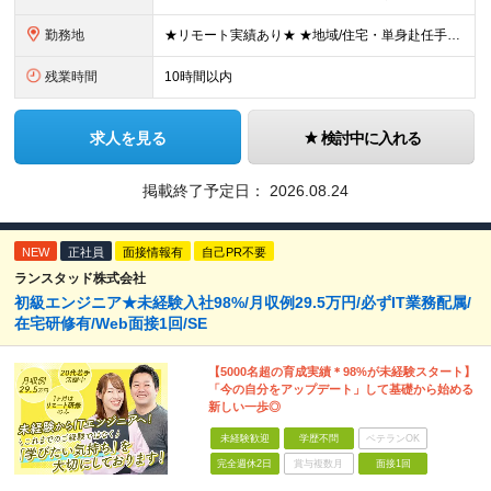
勤務地
★リモート実績あり★ ★地域/住宅・単身赴任手当などサポートも万全 ★転任費用や寮・社宅制度も完備しています ★勤務地については希望を考慮の上、決定します ★面接地エリアでの就業率92％以上！ 『地
残業時間
10時間以内
求人を見る
検討中に入れる
掲載終了予定日：
2026.08.24
NEW
正社員
面接情報有
自己PR不要
ランスタッド株式会社
初級エンジニア★未経験入社98%/月収例29.5万円/必ずIT業務配属/
在宅研修有/Web面接1回/SE
【5000名超の育成実績＊98%が未経験スタート】
「今の自分をアップデート」して基礎から始める
新しい一歩◎
未経験歓迎
学歴不問
ベテランOK
完全週休2日
賞与複数月
面接1回