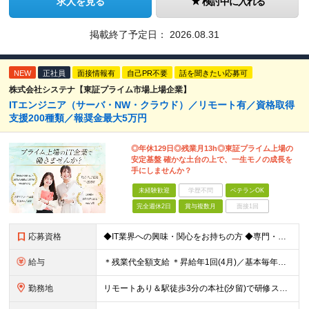
求人を見る
検討中に入れる
掲載終了予定日：
2026.08.31
NEW
正社員
面接情報有
自己PR不要
話を聞きたい応募可
株式会社システナ【東証プライム市場上場企業】
ITエンジニア（サーバ・NW・クラウド）／リモート有／資格取得
支援200種類／報奨金最大5万円
◎年休129日◎残業月13h◎東証プライム上場の
安定基盤 確かな土台の上で、一生モノの成長を
手にしませんか？
未経験歓迎
学歴不問
ベテランOK
完全週休2日
賞与複数月
面接1回
応募資格
◆IT業界への興味・関心をお持ちの方 ◆専門・短大卒以上※ ※ヘルプデスクやカスタマーサポート ※エンジニア以外の経験をお持ちの方 1年未満の経験でもOKです！
給与
＊残業代全額支給 ＊昇給年1回(4月)／基本毎年昇給 ＊賞与年2回(6月・12月)／3ヶ月分支給実績あり ＊交通費支給(月5万円まで) -------------------- ◆社員の年収例 年収4
勤務地
リモートあり＆駅徒歩3分の本社(汐留)で研修スタート！ 【システナ東京本社】 東京都港区海岸1-2-20 汐留ビルディング14F・16F ◆リモートワーク・フルリモートのお仕事もあり ◆お住まいの地