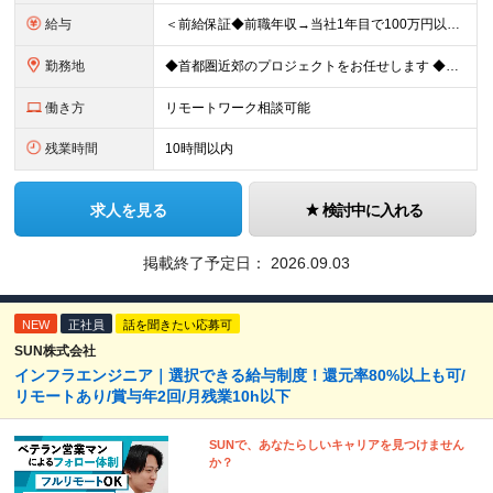
給与
＜前給保証◆前職年収→当社1年目で100万円以上アップ実績あり◆基本的に全員毎年昇給＞ 月給45万円（固定残業代：30時間分/85,470円）※PM/PL/PMO経験2年以上 月給36万円（固定残業
勤務地
◆首都圏近郊のプロジェクトをお任せします ◆転勤なし ◆自社オフィスで働ける案件もございます 【本社】 東京都中央区日本橋小伝馬町1-1 日本橋末広ビル6階 ※変更の範囲：上記を除く当社関連勤務地
働き方
リモートワーク相談可能
残業時間
10時間以内
求人を見る
検討中に入れる
掲載終了予定日：
2026.09.03
NEW
正社員
話を聞きたい応募可
SUN株式会社
インフラエンジニア｜選択できる給与制度！還元率80%以上も可/
リモートあり/賞与年2回/月残業10h以下
SUNで、あなたらしいキャリアを見つけません
か？