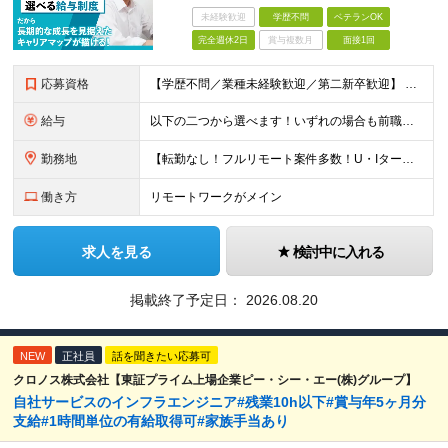
未経験歓迎
学歴不問
ベテランOK
完全週休2日
賞与複数月
面接1回
応募資格
【学歴不問／業種未経験歓迎／第二新卒歓迎】 ■IT・システムエンジニアの実務経験をお持ちの方※工程や使用言語、経験年数は不問 ◎転職回数は不問 ＼下記のような方にオススメ／ ・安定した収入を得たい方
給与
以下の二つから選べます！いずれの場合も前職の給与を考盛し給与シミュレーションを作成します。 【プロセス型（コツコツ給与を上げたい方向け）】 ■月給25万円～50万円 ※年齢や社歴、仕事の取り組み姿勢
勤務地
【転勤なし！フルリモート案件多数！U・Iターン歓迎】 一都三県を中心に豊富な案件を保有しております！ 東京・愛知・大阪・広島・福岡・新潟の 各プロジェクト先または自社拠点 ※勤務地は希望を考慮します
働き方
リモートワークがメイン
求人を見る
検討中に入れる
掲載終了予定日：
2026.08.20
NEW
正社員
話を聞きたい応募可
クロノス株式会社【東証プライム上場企業ピー・シー・エー(株)グループ】
自社サービスのインフラエンジニア#残業10h以下#賞与年5ヶ月分
支給#1時間単位の有給取得可#家族手当あり