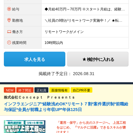
給与
◆月給40万円～70万円 ※スタート月給は、経験・能力・前職の給与等を考慮の上で決定いたします。 ※上記金額には残業の有無に関わらず、 月30時間分の固定残業代（7万6,000円～13万3,000円
勤務地
＼社員の9割がリモートワーク実施中！／ ★転勤ナシ！ ★UIターン歓迎！ 関東、関西、東海、九州・中国エリアの各プロジェクト先から希望を優先して決定。 ※リモート案件も多数あり！ ◆関東エリア
働き方
リモートワークがメイン
残業時間
10時間以内
求人を見る
検討中に入れる
掲載終了予定日：
2026.08.31
NEW
終了間近
正社員
面接情報有
自己PR不要
株式会社Ｃｏｎｃｅｐｔ Ｐｒｅｓｅｎｔｓ
インフラエンジニア*経験浅めOK*リモート７割*案件選択制*前職給
与保証*全員が前職より年収UP*年休125日
「運用・保守」から次のステージへ。 上流工程
をはじめ、 『マルチに活躍』できるスキルが磨
けます！