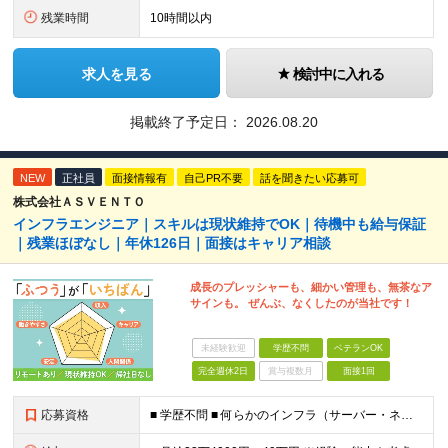
残業時間
10時間以内
求人を見る
検討中に入れる
掲載終了予定日：
2026.08.20
NEW
正社員
面接情報有
自己PR不要
話を聞きたい応募可
株式会社ＡＳＶＥＮＴＯ
インフラエンジニア｜スキルは現状維持でOK｜待機中も給与保証
｜残業ほぼなし｜年休126日｜面接はキャリア相談
成長のプレッシャーも、細かい管理も、無茶なア
サインも。 ぜんぶ、なくしたのが当社です！
未経験歓迎
学歴不問
ベテランOK
完全週休2日
賞与複数月
面接1回
応募資格
■ 学歴不問 ■ 何らかのインフラ（サーバー・ネットワーク）の実務経験をお持ちの方 ※運用・保守の経験のみという方も大歓迎です！ ＼こんな方にピッタリの環境です／ ◎案件がコロコロ変わることに疲れて