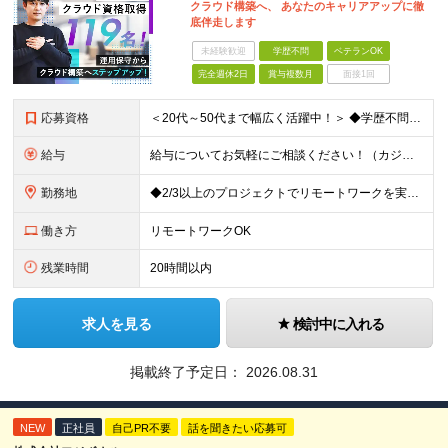
クラウド構築へ、 あなたのキャリアアップに徹
底伴走します
未経験歓迎
学歴不問
ベテランOK
完全週休2日
賞与複数月
面接1回
応募資格
＜20代～50代まで幅広く活躍中！＞ ◆学歴不問 ◆何らかのインフラ関連の実務経験 ★経験年数不問/運用監視レベルも歓迎 ＜こんな方は大歓迎！＞ ◎今の収入に不満がある ◎もっと上流の案件で活躍した
給与
給与についてお気軽にご相談ください！（カジュアル面談可能） 月給35万円～＋各種手当＋賞与2回 ※固定残業代は、時間外労働の有無に関わらず40時間分を87,500円～支給 ※超過分は別途支給 ※試用
勤務地
◆2/3以上のプロジェクトでリモートワークを実施中！ ≪自社拠点≫ ・東京本社／東京都千代田区丸の内二丁目6番1号 丸の内パークビルディング6階 ・関西支社／⼤阪府⼤阪市中央区安⼟町2-3-13 ⼤
働き方
リモートワークOK
残業時間
20時間以内
求人を見る
検討中に入れる
掲載終了予定日：
2026.08.31
NEW
正社員
自己PR不要
話を聞きたい応募可