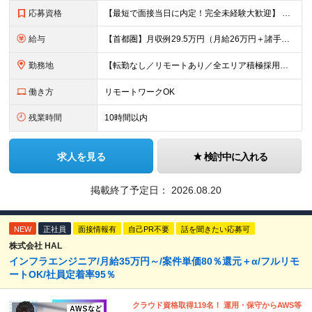
応募資格
【最短で面接当日に内定！完全未経験大歓迎】 ・業種／職種未経験歓迎 ・社会人デビュー、第二新卒、既卒者大歓迎 ・学歴不問（文系、理系不問） ・20代～30代、男女問わず活躍中 ・服装、髪色自由 ・明確
給与
【首都圏】月収例29.5万円（月給26万円＋諸手当） 【東海・関西】月収例28.5万円（月給25万円＋諸手当） 【九州】月収例26万円（月給23万円＋諸手当） ※経験・スキル・前職給与を踏まえ、総合
勤務地
【転勤なし／リモートあり／全エリア積極採用】 ・大手企業のプロジェクト中心 ・勤務エリアや配属先は希望を考慮 ・研修はリモートメインで実施 ・UIターン歓迎 ＜主なエリア＞ ■首都圏…東京・神奈川・
働き方
リモートワークOK
残業時間
10時間以内
求人を見る
検討中に入れる
掲載終了予定日：
2026.08.20
NEW
正社員
面接情報有
自己PR不要
話を聞きたい応募可
株式会社 HAL
インフラエンジニア/月給35万円～/案件単価80％還元＋α/フルリモ
ートOK/社員定着率95％
クラウド資格取得119名！ 運用・保守からAWS等