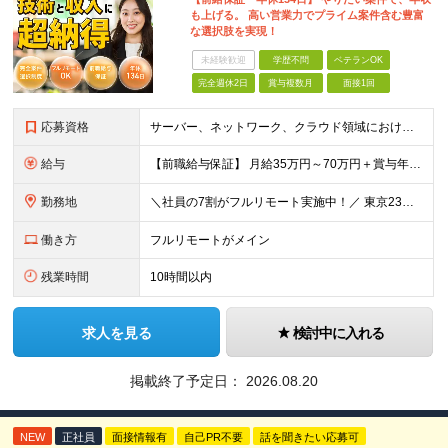
も上げる。 高い営業力でプライム案件含む豊富
な選択肢を実現！
未経験歓迎
学歴不問
ベテランOK
完全週休2日
賞与複数月
面接1回
応募資格
サーバー、ネットワーク、クラウド領域におけるインフラエンジニアとしての何らかの実務経験（年数不問） ※設計、構築、運用保守、監視等 少しでも実務経験があれば、まずは気軽にエントリーしてみてください！
給与
【前職給与保証】 月給35万円～70万円＋賞与年2回＋各種手当 ※前職の給与・スキル・経験を考慮の上、決定いたします。 ※月給には固定残業代（月30時間分／5万円～10万円）を含みます。超過分は別途
勤務地
＼社員の7割がフルリモート実施中！／ 東京23区内など1都3県を中心としたプロジェクト先での勤務となります。 ※勤務地は希望を考慮します ≪本社≫ 東京都渋谷区恵比寿南1丁目3番7号 隅越ビル5階
働き方
フルリモートがメイン
残業時間
10時間以内
求人を見る
検討中に入れる
掲載終了予定日：
2026.08.20
NEW
正社員
面接情報有
自己PR不要
話を聞きたい応募可