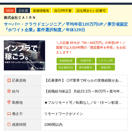
NEW
正社員
面接情報有
自己PR不要
話を聞きたい応募可
株式会社ＣＡＩＲＮ
サーバー・クラウドエンジニア／平均年収120万円UP／厚労省認定
『ホワイト企業』案件選択制度／年休129日
＼入社後 99％が『50～650万円』の年収UP！／
面接では入社5年間の「想定案件＆年収」をお伝
えします！
未経験歓迎
学歴不問
ベテランOK
完全週休2日
賞与複数月
面接1回
応募資格
【応募要件】 ◎IT業界で何らかの実務経験がある方 └2～3ヶ月の実務経験のある方は歓迎します！ 例）PCキッティングやモバイル通信基地局の業務経験者など インフラエンジニアとして経験のある方は、
給与
【前職給与保証】 月給23.3万～90万円＋賞与年2回＋インセンティブ ★年収1000万円以上の実績あり！ ※上記月給には月20～30時間分（2万9,300円～21万7,900円）の固定残業代を含み
勤務地
★フルリモート可／転勤なし／U・Iターン歓迎★ ◎勤務地は相談の上、ご自宅近くに調整します！ 【勤務地】 本社、または東京／埼玉／千葉／神奈川／愛知／仙台のクライアント先 ◎完全在宅（フルリモート）
働き方
リモートワークがメイン
残業時間
10時間以内