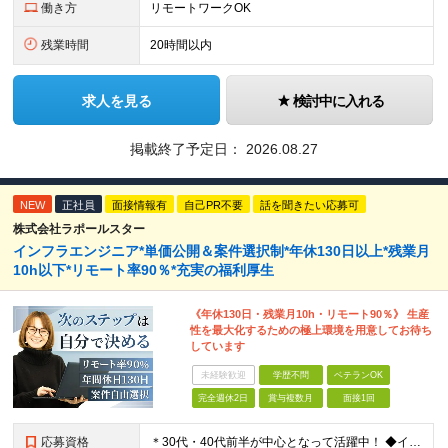
働き方
リモートワークOK
残業時間
20時間以内
求人を見る
検討中に入れる
掲載終了予定日：
2026.08.27
NEW
正社員
面接情報有
自己PR不要
話を聞きたい応募可
株式会社ラポールスター
インフラエンジニア*単価公開＆案件選択制*年休130日以上*残業月
10h以下*リモート率90％*充実の福利厚生
《年休130日・残業月10h・リモート90％》 生産
性を最大化するための極上環境を用意してお待ち
しています
未経験歓迎
学歴不問
ベテランOK
完全週休2日
賞与複数月
面接1回
応募資格
＊30代・40代前半が中心となって活躍中！ ◆インフラ（サーバー・ネットワーク・クラウド等）の設計、構築、テストいずれかの実務経験3年以上 ◆学歴不問 ★求める人物像： ◎他責ではなく、自身のキャ