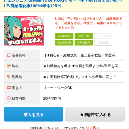
ITエンジニア/運用保守のみもOK/リモート率７割/社員全員が給与
UP/有給消化率100%/年休125日
社員に「辛い思い」はさせません！ 経験浅めで
も、「社員を守る」環境で、 着実にスキルアッ
プできます◎
未経験歓迎
学歴不問
ベテランOK
完全週休2日
賞与複数月
面接1回
応募資格
【IT初心者・経験浅め・第二新卒歓迎／学歴不問】 「IT業界に興味がある」「手に職をつけたい」という意欲を重視したポテンシャル採用です！ ★こんな方を歓迎します ・新しいことを学ぶのが好きな方 ・チ
給与
★前職給与を考慮 ★全員が前職より年収UPを実現！ ★入社後3年程度で年収50万～100万円UP可 年俸288万円～800万円（1/12を毎月支給）＋インセンティブ＋各種手当 ※経験・スキルを考慮
勤務地
★在宅勤務率70%以上／スキルや希望に応じてフルリモートも可 ★転勤なし 本社または一都三県のプロジェクト先（東陽町、浜松町などメインは東京23区内）にて勤務いただきます！ 【本社】 東京都荒川区
働き方
リモートワークOK
残業時間
20時間以内
求人を見る
検討中に入れる
6
掲載終了予定日：
2026.08.13
残り
日