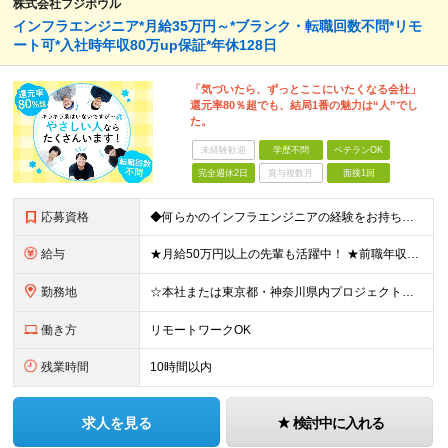
株式会社フジボウル
インフラエンジニア*月給35万円～*ブランク・転職回数不問*リモ
ート可*入社時年収80万up保証*年休128日
「気づいたら、ずっとここにいたくなる会社」
還元率80％超でも、結局1番の魅力は“人”でし
た。
未経験歓迎
学歴不問
ベテランOK
完全週休2日
賞与複数月
面接1回
応募資格
◆何らかのインフラエンジニアの経験をお持ちの方 ┗設計・構築経験だけではなく、運用・保守経験があるという方も、お気軽にご応募ください！ ┗ブランク・転職回数は不問です！ ┗ネガティブな応募理由も歓迎で
給与
★月給50万円以上の先輩も活躍中！ ★前職年収から80万円以上UP保証 月給35万円～ ※月給には固定残業代を含む(月20時間分/2万6000円～/超過分別途支給） ※残業がなくても上記支給(基本残
勤務地
☆本社または東京都・神奈川県内プロジェクト先での勤務となります ☆リモートワークOKの案件も多数あります(応相談) ☆転居を伴う転勤はありません ☆九州地方、北陸地方、北海道からの転職者も多数在籍！/
働き方
リモートワークOK
残業時間
10時間以内
求人を見る
検討中に入れる