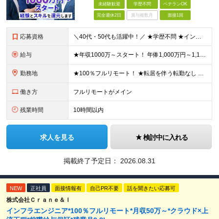
未経験歓迎
学歴不問
ベテランOK
完全週休2日
賞与複数月
面接1回
応募資格
＼40代・50代も活躍中！／ ★学歴不問 ★インフラエンジニアの経験を5年以上お持ちの方 ≪こんな方にピッタリです！≫ ◎自身の市場価値を正当に評価してほしい ◎今より年収をアップさせたい ◎多彩な
給与
★年収1000万～スタート！ 年俸1,000万円～1,162万8,000円（12分割） ※経験・スキルを考慮の上決定します ※上記金額には固定残業代（月30h分・158,400円～184,000円
勤務地
★100％フルリモート！ ★転居を伴う転勤なし 本社またはプロジェクト先にて勤務いただきます！ ※プロジェクト先は一都三県及び23区内がメイン 【本社】 東京都新宿区神楽坂1-2 研究社英語センタ
働き方
フルリモートがメイン
残業時間
10時間以内
求人を見る
検討中に入れる
掲載終了予定日：
2026.08.31
NEW
正社員
面接情報有
自己PR不要
話を聞きたい応募可
株式会社Ｃｒａｎｅ＆Ｉ
インフラエンジニア*100％フルリモート*月収50万～*クラウド×上