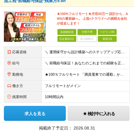
流工程*前職給与保証*残業月9.8h
★100%フルリモート★月収50万〜 設計から、A
WSの最前線へ。 上流×クラウドへの挑戦を会社
が並走します！
未経験歓迎
学歴不問
ベテランOK
完全週休2日
賞与複数月
面接1回
応募資格
＼ 運用保守から設計構築へのステップアップ応援！ ／ ★学歴・分野不問（運用保守経験のみでも歓迎） ★「設計・構築に挑戦したい」「市場価値を高めたい」という意欲を重視！ ┗豊富な案件（SIer直下など
給与
＼ 前職給与保証！あなたのこれまでの経験を正当評価 ／ ★月収50万円～スタート！【年俸600万～1,162万8,000円（12分割）】 ――「頑張りが給与に直結しない…」そんな不満とは無縁の環境で
勤務地
★100％フルリモート 「満員電車での通勤」から卒業できます！ ★転勤なし 【本社】 東京都新宿区神楽坂1-2 研究社英語センタービル3階 本社またはプロジェクト先にて勤務いただきます！ ※プロジ
働き方
フルリモートがメイン
残業時間
10時間以内
求人を見る
検討中に入れる
掲載終了予定日：
2026.08.31