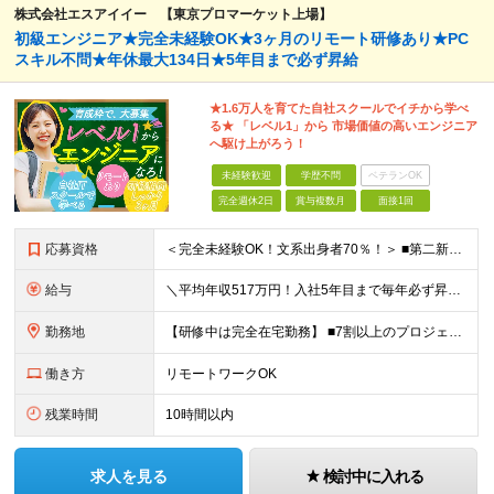
株式会社エスアイイー 【東京プロマーケット上場】
初級エンジニア★完全未経験OK★3ヶ月のリモート研修あり★PC
スキル不問★年休最大134日★5年目まで必ず昇給
★1.6万人を育てた自社スクールでイチから学べ
る★ 「レベル1」から 市場価値の高いエンジニア
へ駆け上がろう！
未経験歓迎
学歴不問
ベテランOK
完全週休2日
賞与複数月
面接1回
応募資格
＜完全未経験OK！文系出身者70％！＞ ■第二新卒歓迎 ■学歴・経歴不問・社会人未経験もOK ■20代を中心に活躍中◎ ★☆先輩たちの前職☆★ 元アパレルスタッフや塾講師、介護士、事務、営業など社員
給与
＼平均年収517万円！入社5年目まで毎年必ず昇給／ ■賞与年3回 ■年収800万円以上も可 ■入社3年以上の平均年収469.2万円 月給23万2000円以上＋賞与年3回＋各種手当 ☆入社5年目まで最
勤務地
【研修中は完全在宅勤務】 ■7割以上のプロジェクトでリモートワークを導入 ■一都三県のプロジェクト先 ■転居を伴う転勤なし ＜プロジェクト先＞ 東京・神奈川・千葉・埼玉でのプロジェクト先にて勤務いた
働き方
リモートワークOK
残業時間
10時間以内
求人を見る
検討中に入れる