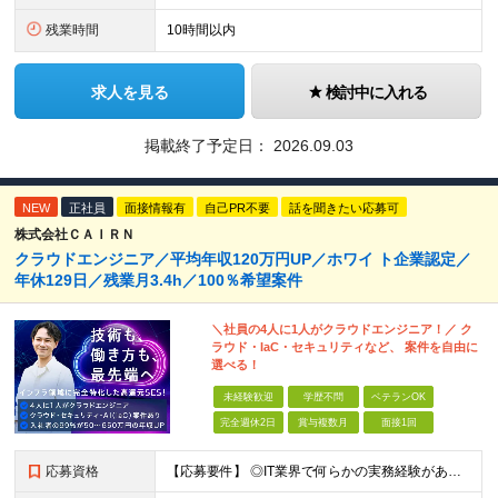
残業時間
10時間以内
求人を見る
検討中に入れる
掲載終了予定日：
2026.09.03
NEW
正社員
面接情報有
自己PR不要
話を聞きたい応募可
株式会社ＣＡＩＲＮ
クラウドエンジニア／平均年収120万円UP／ホワイ ト企業認定／
年休129日／残業月3.4h／100％希望案件
＼社員の4人に1人がクラウドエンジニア！／ ク
ラウド・IaC・セキュリティなど、 案件を自由に
選べる！
未経験歓迎
学歴不問
ベテランOK
完全週休2日
賞与複数月
面接1回
応募資格
【応募要件】 ◎IT業界で何らかの実務経験がある方 └2～3ヶ月の実務経験のある方は歓迎します！ 例）PCキッティングやモバイル通信基地局の業務経験者など インフラエンジニアとして経験のある方は、