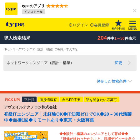
typeのアプリ
インストール
ログイン
会員登録
検討中(
0
)
MENU
204
求人検索結果
件中
1～50
件表示
ネットワークエンジニア（設計・構築）の転職・求人情報
ネットワークエンジニア（設計・構築）
変更
保存した検索条件
PICK UP!
正社員
面接情報有
自己PR不要
話を聞きたい応募可
アヴェイルテクノロジ株式会社
初級ITエンジニア｜未経験OK◆IT知識ゼロでOK◆20～30代活躍
中◆面接1回◆リモートあり◆東京・大阪募集
◆◆設計・構築のエンジニアとして育成◆◆
「研修が終わったから」と、現場デビューを急ぐ