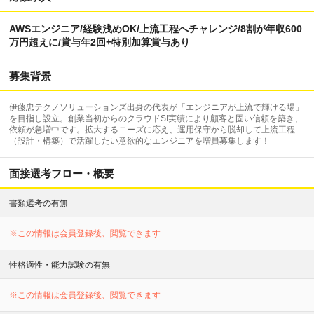
AWSエンジニア/経験浅めOK/上流工程へチャレンジ/8割が年収600
万円超えに/賞与年2回+特別加算賞与あり
募集背景
伊藤忠テクノソリューションズ出身の代表が「エンジニアが上流で輝ける場」
を目指し設立。創業当初からのクラウドSI実績により顧客と固い信頼を築き、
依頼が急増中です。拡大するニーズに応え、運用保守から脱却して上流工程
（設計・構築）で活躍したい意欲的なエンジニアを増員募集します！
面接選考フロー・概要
書類選考の有無
※この情報は会員登録後、閲覧できます
性格適性・能力試験の有無
※この情報は会員登録後、閲覧できます