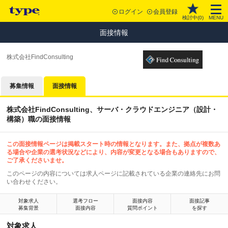
ログイン
会員登録
検討中(
0
)
MENU
面接情報
株式会社FindConsulting
募集情報
面接情報
株式会社FindConsulting、サーバ・クラウドエンジニア（設計・
構築）職の面接情報
この面接情報ページは掲載スタート時の情報となります。また、拠点が複数あ
る場合や企業の選考状況などにより、内容が変更となる場合もありますので、
ご了承くださいませ。
このページの内容については求人ページに記載されている企業の連絡先にお問
い合わせください。
対象求人
選考フロー
面接内容
面接記事
募集背景
面接内容
質問ポイント
を探す
対象求人