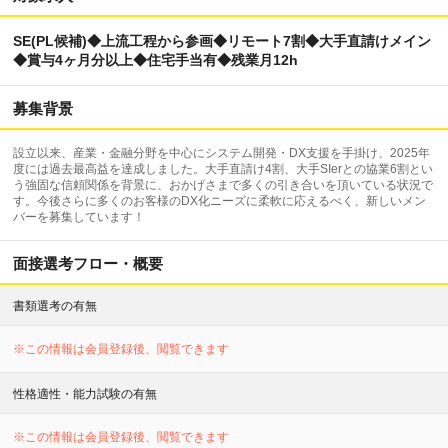
SE(PL候補)◆上流工程から参画◆リモート7割◆大手直請けメイン
◆賞与4ヶ月分以上◆住宅手当有◆残業月12h
募集背景
設立以来、産業・金融分野を中心にシステム開発・DX支援を手掛け、2025年
度には過去最高益を達成しました。大手直請け4割、大手SIerとの協業6割とい
う強固な信頼関係を背景に、おかげさまで多くの引き合いを頂いている状況で
す。今後さらに多くのお客様のDX化ニーズに柔軟に応えるべく、新しいメン
バーを募集しています！
面接選考フロー・概要
書類選考の有無
※この情報は会員登録後、閲覧できます
性格適性・能力試験の有無
※この情報は会員登録後、閲覧できます