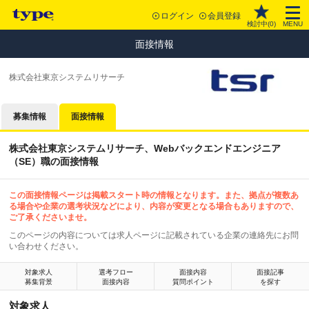
ログイン
会員登録
検討中(
0
)
MENU
面接情報
株式会社東京システムリサーチ
募集情報
面接情報
株式会社東京システムリサーチ、Webバックエンドエンジニア
（SE）職の面接情報
この面接情報ページは掲載スタート時の情報となります。また、拠点が複数あ
る場合や企業の選考状況などにより、内容が変更となる場合もありますので、
ご了承くださいませ。
このページの内容については求人ページに記載されている企業の連絡先にお問
い合わせください。
対象求人
選考フロー
面接内容
面接記事
募集背景
面接内容
質問ポイント
を探す
対象求人