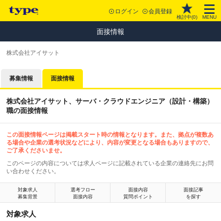
ログイン
会員登録
検討中(
0
)
MENU
面接情報
株式会社アイサット
募集情報
面接情報
株式会社アイサット、サーバ・クラウドエンジニア（設計・構築）
職の面接情報
この面接情報ページは掲載スタート時の情報となります。また、拠点が複数あ
る場合や企業の選考状況などにより、内容が変更となる場合もありますので、
ご了承くださいませ。
このページの内容については求人ページに記載されている企業の連絡先にお問
い合わせください。
対象求人
選考フロー
面接内容
面接記事
募集背景
面接内容
質問ポイント
を探す
対象求人