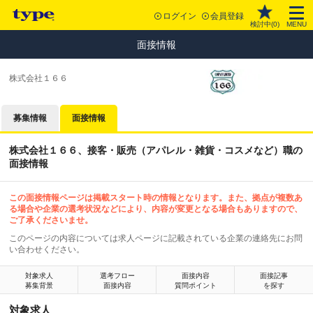
ログイン
会員登録
検討中(
0
)
MENU
面接情報
株式会社１６６
募集情報
面接情報
株式会社１６６、接客・販売（アパレル・雑貨・コスメなど）職の
面接情報
この面接情報ページは掲載スタート時の情報となります。また、拠点が複数あ
る場合や企業の選考状況などにより、内容が変更となる場合もありますので、
ご了承くださいませ。
このページの内容については求人ページに記載されている企業の連絡先にお問
い合わせください。
対象求人
選考フロー
面接内容
面接記事
募集背景
面接内容
質問ポイント
を探す
対象求人