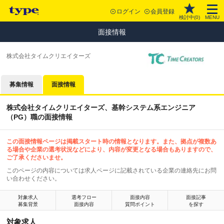
ログイン
会員登録
検討中(
0
)
MENU
面接情報
株式会社タイムクリエイターズ
募集情報
面接情報
株式会社タイムクリエイターズ、基幹システム系エンジニア
（PG）職の面接情報
この面接情報ページは掲載スタート時の情報となります。また、拠点が複数あ
る場合や企業の選考状況などにより、内容が変更となる場合もありますので、
ご了承くださいませ。
このページの内容については求人ページに記載されている企業の連絡先にお問
い合わせください。
対象求人
選考フロー
面接内容
面接記事
募集背景
面接内容
質問ポイント
を探す
対象求人