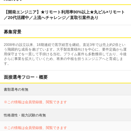
【開発エンジニア】★リモート利用率90%以上★丸ビル×リモート
／20代活躍中／上流へチャレンジ／直取引案件あり
募集背景
2008年の設立以来、18期連続で黒字経営を継続。直近3年では売上約2倍とい
う飛躍的な成長を遂げています。大手製造業様向けを中心に、要件定義から運
用保守までを一貫して手掛ける当社。プライム案件も多数獲得しており、今後
さらに事業を拡大していくため、将来の中核を担うエンジニアへと育成しま
す。
面接選考フロー・概要
書類選考の有無
※この情報は会員登録後、閲覧できます
性格適性・能力試験の有無
※この情報は会員登録後、閲覧できます