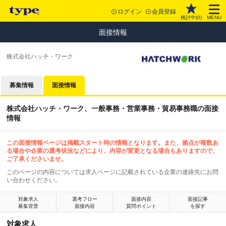
ログイン
会員登録
検討中(
0
)
MENU
面接情報
株式会社ハッチ・ワーク
募集情報
面接情報
株式会社ハッチ・ワーク、一般事務・営業事務・貿易事務職の面接
情報
この面接情報ページは掲載スタート時の情報となります。また、拠点が複数あ
る場合や企業の選考状況などにより、内容が変更となる場合もありますので、
ご了承くださいませ。
このページの内容については求人ページに記載されている企業の連絡先にお問
い合わせください。
対象求人
選考フロー
面接内容
面接記事
募集背景
面接内容
質問ポイント
を探す
対象求人