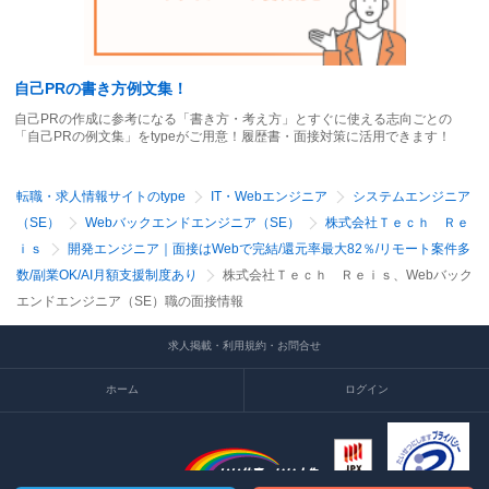
自己PRの書き方例文集！
自己PRの作成に参考になる「書き方・考え方」とすぐに使える志向ごとの
「自己PRの例文集」をtypeがご用意！履歴書・面接対策に活用できます！
転職・求人情報サイトのtype
IT・Webエンジニア
システムエンジニア
（SE）
Webバックエンドエンジニア（SE）
株式会社Ｔｅｃｈ Ｒｅ
ｉｓ
開発エンジニア｜面接はWebで完結/還元率最大82％/リモート案件多
数/副業OK/AI月額支援制度あり
株式会社Ｔｅｃｈ Ｒｅｉｓ、Webバック
エンドエンジニア（SE）職の面接情報
求人掲載・利用規約・お問合せ
ホーム
ログイン