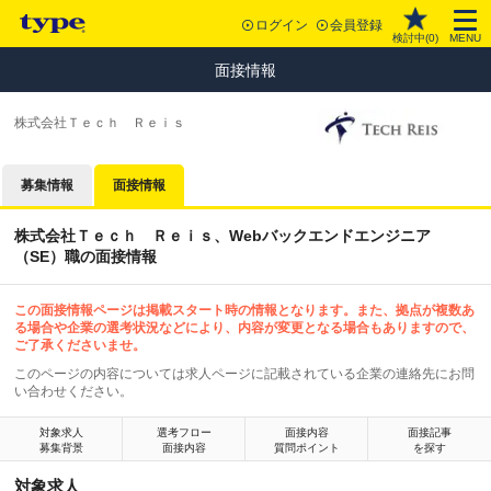
ログイン
会員登録
検討中(
0
)
MENU
面接情報
株式会社Ｔｅｃｈ Ｒｅｉｓ
募集情報
面接情報
株式会社Ｔｅｃｈ Ｒｅｉｓ、Webバックエンドエンジニア
（SE）職の面接情報
この面接情報ページは掲載スタート時の情報となります。また、拠点が複数あ
る場合や企業の選考状況などにより、内容が変更となる場合もありますので、
ご了承くださいませ。
このページの内容については求人ページに記載されている企業の連絡先にお問
い合わせください。
対象求人
選考フロー
面接内容
面接記事
募集背景
面接内容
質問ポイント
を探す
対象求人