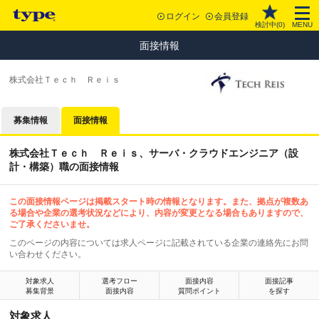
ログイン
会員登録
検討中(
0
)
MENU
面接情報
株式会社Ｔｅｃｈ Ｒｅｉｓ
募集情報
面接情報
株式会社Ｔｅｃｈ Ｒｅｉｓ、サーバ・クラウドエンジニア（設
計・構築）職の面接情報
この面接情報ページは掲載スタート時の情報となります。また、拠点が複数あ
る場合や企業の選考状況などにより、内容が変更となる場合もありますので、
ご了承くださいませ。
このページの内容については求人ページに記載されている企業の連絡先にお問
い合わせください。
対象求人
選考フロー
面接内容
面接記事
募集背景
面接内容
質問ポイント
を探す
対象求人