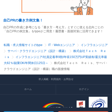
自己PRの書き方例文集！
自己PRの作成に参考になる「書き方・考え方」とすぐに使える志向ごとの
「自己PRの例文集」をtypeがご用意！履歴書・面接対策に活用できます！
転職・求人情報サイトのtype
IT・Webエンジニア
インフラエンジニア
サーバ・クラウドエンジニア（設計・構築）
株式会社Ｔｅｃｈ Ｒｅ
ｉｓ
インフラエンジニア/社員定着率9割/年収150万円UP実績有/還元率最
大82％/副業OK/年間休日125日～
株式会社Ｔｅｃｈ Ｒｅｉｓ、サーバ・
クラウドエンジニア（設計・構築）職の面接情報
求人掲載・利用規約・お問合せ
ホーム
ログイン