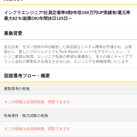
インフラエンジニア/社員定着率9割/年収150万円UP実績有/還元率
最大82％/副業OK/年間休日125日～
募集背景
設立以来、モダン技術やAIを駆使した高品質なシステム開発が評価され、お客
様から「新しいプロジェクトでもTech Reisのメンバーをアサインしたい」と
いうご要望が急増。エンジニア自身の希望を最優先し、本人の描くキャリアプ
ランと会社の事業拡大を両立させるため、エンジニアを積極採用いたします。
面接選考フロー・概要
書類選考の有無
※この情報は会員登録後、閲覧できます
性格適性・能力試験の有無
※この情報は会員登録後、閲覧できます