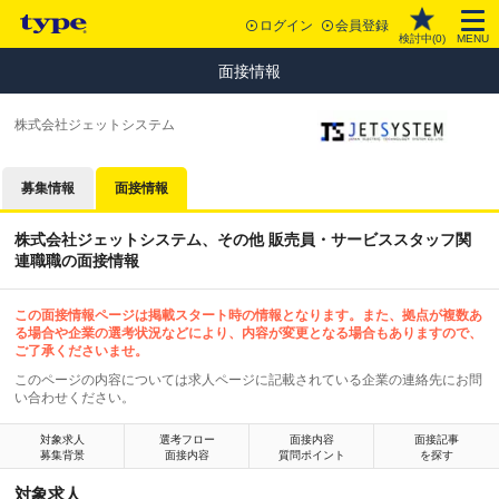
ログイン
会員登録
検討中(
0
)
MENU
面接情報
株式会社ジェットシステム
募集情報
面接情報
株式会社ジェットシステム、その他 販売員・サービススタッフ関
連職職の面接情報
この面接情報ページは掲載スタート時の情報となります。また、拠点が複数あ
る場合や企業の選考状況などにより、内容が変更となる場合もありますので、
ご了承くださいませ。
このページの内容については求人ページに記載されている企業の連絡先にお問
い合わせください。
対象求人
選考フロー
面接内容
面接記事
募集背景
面接内容
質問ポイント
を探す
対象求人