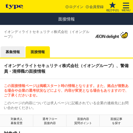
ログイン
会員登録
検討中(
0
)
MENU
面接情報
イオンディライトセキュリティ株式会社（イオングル
ープ）
募集情報
面接情報
イオンディライトセキュリティ株式会社（イオングループ）、警備
員・清掃職の面接情報
この面接情報ページは掲載スタート時の情報となります。また、拠点が複数あ
る場合や企業の選考状況などにより、内容が変更となる場合もありますので、
ご了承くださいませ。
このページの内容については求人ページに記載されている企業の連絡先にお問
い合わせください。
対象求人
選考フロー
面接内容
面接記事
募集背景
面接内容
質問ポイント
を探す