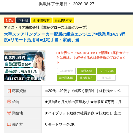
掲載終了予定日：
2026.08.27
NEW
正社員
面接情報有
自己PR不要
アクストリア株式会社【東証グロース上場グループ】
大手ステアリングメーカー配属の組込エンジニア■残業月14.3h程
度■リモート活用可■住宅手当・家族手当
□■世界シェアNo.1のJTEKTで活躍■□ 案件ガチャ
とは無縁。 お任せするのは最先端のプロジェク
ト
未経験歓迎
学歴不問
ベテランOK
完全週休2日
賞与複数月
面接1回
応募資格
≪20代～40代まで幅広く活躍中｜経験浅め～ベテランまで応募OK≫ ◆学歴不問 ◆以下いずれかの経験がある方 ├何らかの組込系の開発経験 └MATLABを用いたモデルベース開発
給与
★賞与5カ月支給の実績あり ★年収810万円（月給49万円＋諸手当+賞与年2回）実例あり ＼あなたの経験を給与に還元いたします／ ▼基本的な組み込みの知識がある方 月給25.4万円～＋各種手当＋賞与
勤務地
★ハイブリット勤務の社員多数 ★転勤なし 主に東京23区内もしくは愛知拠点にてJTEKT関連の組込プロジェクトをお任せします。 ☆その他、愛知・三重・神奈川・群馬・静岡・奈良・大阪でのプロジェクト
働き方
リモートワークOK