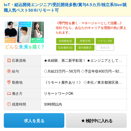
IoT・組込開発エンジニア/受託開発多数/賞与4.5カ月/独立系SIer/就
職人気ベスト50※/リモート可
《専門性を磨く・マネージャーとして活躍…》
当社でなら、あなたのキャリアを理想の色に変え
られます。
未経験歓迎
学歴不問
ベテランOK
完全週休2日
賞与複数月
面接1回
応募資格
★未経験、第二新卒歓迎！ ★エンジニアとしてキャリアを構築したい方大歓迎！ ★リーダー・マネジメント志向をお持ちの方大歓迎！ 《上流工程へのステップアップを目指す方歓迎》 「保守・改修・テスト経験を
給与
◇月給23万円～56万円 ◇予定年収400万円～925万円 ※残業代全額支給 ※試用期間4カ月 （給与・待遇・雇用形態に差異無し） ◇通勤手当：上限50,000円／月 ◇子育て手当：8,500円（1
勤務地
《リモート案件あり！》 ◇本社／東京都港区港南2-16-3 品川グランドセントラルタワー ◇各事業所／東京、静岡、山梨、大阪、宮城、愛知 ※案件によっては客先勤務の可能性あり ※(変更の範囲)上記
働き方
リモートワークOK
残業時間
30時間以内
求人を見る
検討中に入れる