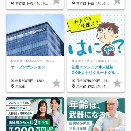
アップ講座あり■全国募集
東京都_神奈川県_埼玉県_千葉県_大阪府_愛知県_北海道_青森県_岩手県_宮城県_秋田県_山形県_福島県_茨城県_栃木県_群馬県_新潟県_山梨県_長野県_富山県_石川県_福井県_静岡県_岐阜県_三重県_兵庫県_京都府_滋賀県_奈良県_和歌山県_広島県_岡山県_鳥取県_島根県_山口県_徳島県_香川県_愛媛県_高知県_福岡県_熊本県_佐賀県_長崎県_大分県_宮崎県_鹿児島県_沖縄県
東京都_神奈川県_埼玉県_千葉県_大阪府_愛知県_北海道_岩手県_宮城県_山形県_福島県_茨城県_栃木県_群馬県_山梨県_長野県_富山県_石川県_静岡県_岐阜県_三重県_兵庫県_京都府_滋賀県_奈良県_広島県_岡山県_山口県_愛媛県_福岡県_熊本県_長崎県
株式会社日本経済新聞社【ポジションマッチ登録】
株式会社リクルートR&Dスタッフィング【リクルートグループ】
オープンポジション
初級エンジニア◆未経験
OK◆大手リクルートグルー
プ正社員◆独自の教育体制
年収600万円～1200万円 ※上記年収は、想定年収です。住居費補助、子手当などの各種手当を含む金額です。 ※経験・能力等を考慮の上、当社規定により決定します。
月給20万9,000円～44万円 ※試用期間6カ月あり（期間中の待遇に変更なし） ※経験・能力・前給を考慮の上、決定いたします ※時間外手当100％支給 ※派遣就業先が変更となる場合には、就業規則、労使協定等に基づき賃金が変更となる可能性があります
◆住宅手当制度あり/s
東京都
東京都_神奈川県_埼玉県_千葉県_大阪府_愛知県_青森県_岩手県_宮城県_秋田県_山形県_福島県_茨城県_栃木県_群馬県_山梨県_長野県_福井県_静岡県_岐阜県_三重県_兵庫県_京都府_滋賀県_奈良県_広島県_岡山県_山口県_香川県_福岡県_熊本県_佐賀県_長崎県_大分県_宮崎県_鹿児島県