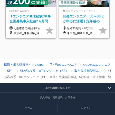
株式会社Widsley
株式会社フューチャーゲート
ITエンジニア◆未経験OK◆
開発エンジニア｜50～60代
全国募集◆入社後2ヵ月間は
が中心に活躍｜定年後の給
研修のみ◆フルリモート
与減ナシ｜年収50万円アッ
＼基本給の昇給年2回＆プロジェクト手当による昇給年12回！！／ 【経験者の場合】 月給33万円～70万円＋プロジェクト手当＋資格手当 ★スキルや経験を考慮の上、優遇します ★上記給与には固定残業代20時間分(月4万3883円～)を含みます。残業が超過した場合は、追加支給します(残業は月平均3時間とほぼ発生しません。残業がなくても、固定残業代は支給されます) ★試用期間中も、月給や福利厚生等は同じです ---------- 【未経験者の場合】 月給26万円～50万円＋プロジェクト手当＋資格手当 ★スキルや経験を考慮の上、優遇します ★上記給与には固定残業代20時間分(月3万719円～)を含みます。残業が超過した場合は、追加支給します(残業は月平均3時間とほぼ発生しません。残業がなくても、固定残業代は支給されます) ★試用期間6ヵ月あり ・1ヶ月目～：月給23万円～ ・2ヶ月目～6ヶ月目：月給23万円～＋プロジェクト手当1～3万円 （上記給与にはそれぞれ固定残業代20時間分(月3万719円～)を含み、超過した場合は追加支給します。） ---------- 【プロジェクト手当について】 参画するプロジェクトの単価に応じて毎月の歩合給を支給します 業界内でもトップクラスの高還元です！
月給35万円～70万円（固定残業代30時間分63,869円～を含む）+賞与年1回 ※30時間を超える分は別途支給します ●これまでのご経験・スキル・前職給与をできる限り考慮します ●待機期間も給与を100％支給します ●試用期間中も給与や福利厚生は同じです ≪年収を維持しながら長く働けます！≫ 一般的な企業では55歳や60歳を機に年収が下がりますが、 当社は役職などではなく「スキルや経験」で評価。 エンジニアとして長く働きながら あなたにふさわしい年収を維持できます！
OK◆残業月3h◆服装髪型自
プ実績／昇給率92％（直近3
東京都_神奈川県_埼玉県_千葉県_大阪府_愛知県_北海道_青森県_岩手県_宮城県_秋田県_山形県_福島県_茨城県_栃木県_群馬県_新潟県_山梨県_長野県_富山県_石川県_福井県_静岡県_岐阜県_三重県_兵庫県_京都府_滋賀県_奈良県_和歌山県_広島県_岡山県_鳥取県_島根県_山口県_徳島県_香川県_愛媛県_高知県_福岡県_熊本県_佐賀県_長崎県_大分県_宮崎県_鹿児島県_沖縄県
東京都_神奈川県_埼玉県_千葉県
由
年）
転職・求人情報サイトのtype
IT・Webエンジニア
システムエンジニア
（SE）
組み込み系・IoTエンジニア（SE）
取引先実績記載あり
組
み込み系・IoTエンジニア（SE） × 取引先実績記載ありの転職・求人情報一覧
ほかの職種で探し直す
求人掲載・利用規約・お問合せ
ホーム
ログイン