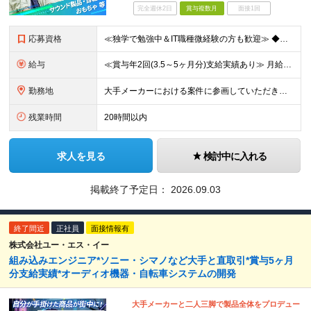
完全週休2日
賞与複数月
面接1回
応募資格
≪独学で勉強中＆IT職種微経験の方も歓迎≫ ◆未経験OK ◆学歴不問 ＜こんな方を歓迎します＞ ・モノづくりが好き ・分解したり仕組みを考えたりするのが好き ・「なんで動くんだろう？」と考えてしまう
給与
≪賞与年2回(3.5～5ヶ月分)支給実績あり≫ 月給26万円～＋賞与年2回＋交通費(月5万円まで)＋資格取得支援・手当あり＋時間外手当(100％支給) ※経験・知識・技術などを最大限考慮したうえで決
勤務地
大手メーカーにおける案件に参画していただきます！ 当社メンバーがメインとなっているチームに配属されるので、ご安心ください。 もちろん、希望もしっかりと考慮します。 ■東京本社、大阪事務所、および東京
残業時間
20時間以内
求人を見る
検討中に入れる
掲載終了予定日：
2026.09.03
終了間近
正社員
面接情報有
株式会社ユー・エス・イー
組み込みエンジニア*ソニー・シマノなど大手と直取引*賞与5ヶ月
分支給実績*オーディオ機器・自転車システムの開発
大手メーカーと二人三脚で製品全体をプロデュー