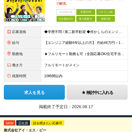
で解消。
未経験歓迎
学歴不問
ベテランOK
完全週休2日
賞与複数月
面接1回
応募資格
◆学歴不問 / 第二新卒歓迎 ◆何かしらのエンジニア経験をお持ちの方 （言語・期間・フェーズ不問） 経験浅めの方も遠慮なくご応募ください！ ■入社前Q＆A ────── ◎実力に見合った報酬が手に
給与
【エンジニア経験6年以上の方】 月給46万円～100万円（固定残業代含む） ※上記月給には月30時間分の固定残業代（月8万7,400円～月19万円）を含む。超過分は全額支給。 【エンジニア経験4年以
勤務地
★フルリモート勤務も可（全国応募OK/住宅手当を支給します） ※案件によって常駐が必要になる場合があります。 ※希望がない限り、転勤はありません ※U・Iターン歓迎 ★ルトラの社員は全国各地で活躍中
働き方
フルリモートがメイン
残業時間
10時間以内
求人を見る
検討中に入れる
掲載終了予定日：
2026.08.17
NEW
正社員
話を聞きたい応募可
株式会社アイ・エス・ビー