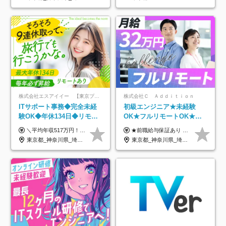
件多数
株式会社エスアイイー 【東京プロマーケット上場】
株式会社Ｃ Ａｄｄｉｔｉｏｎ
ITサポート事務◆完全未経
初級エンジニア★未経験
験OK◆年休134日◆リモー
OK★フルリモートOK★月
トOK◆残業月7h以下◆賞与
給32万円～★残業月10h＆
＼平均年収517万円！入社5年目まで毎年必ず昇給／ ■賞与年3回 ■年収800万円以上も可 ■入社3年以上の平均年収469.2万円 月給23万2000円以上＋賞与年3回＋各種手当 ☆入社5年目まで最大1万5000円の定期昇給を確約 ┃各種手当充実 ・規定の資格を取得すれば、2000円～5万円を毎月支給（2万4000円～60万円／年） ・研修中に取得した取得率95％の資格でも研修後の給料UP ※月給は年齢・経験・能力を考慮して、優遇いたします ※上記月給金額は固定残業代（20時間/3万1300円円以上）を含み、超過分は別途支給いたします ※試用期間（6ヶ月）は月給に変動はありますが、その他待遇に差異はありません ├入社後1ヶ月～3ヶ月間は、月給20万1900円となります └上記金額は固定残業代（10時間／1万6000円）を含み、超過分は別途支給いたします
★前職給与保証あり ★月給32万円以上＋インセンティブあり 月給32万円以上＋インセンティブ＋各種手当 ※上記には固定残業代（月30時間・44,400円～）を含みます ※超過分は別途支給します ※試用期間はございません ★＼成果＝あなたの収入／★ 【1】案件単価ー8万円＝あなたの給与 参画したプロジェクトの案件単価から 一律8万円引いた金額があなたの給与です！ （月給例） ■1人称での構築・小規模な詳細設計 案件単価55万円ー8万円＝月給47万円（還元率85.5%） ■大型案件の設計・構築やプロジェクト管理 案件単価90万円ー8万円＝月給82万円（還元率91.1%） ‥‥‥‥‥‥‥‥‥‥‥‥‥‥‥‥‥‥ 【2】月給の他にも豊富なインセンティブあり 全員が月3～13万円のインセンティブをゲットしています！ ≪インセンティブ制度≫ 稼働している現場で増員・交代が発生し、 当社の人員を配属が決定した際に支給。 ◇C Addition正社員が参画 ：実粗利の10%／毎月 ◇協力会社所属の社員が参画：実粗利の30%／毎月 ≪リファラル制度≫ あなたの知り合いが当社のメンバーになった際に、 毎月1人あたり2万円支給します◎ ‥‥‥‥‥‥‥‥‥‥‥‥‥‥‥‥‥‥
年3回◆5年目まで必ず昇給
年休120日以上★副業可
東京都_神奈川県_埼玉県_千葉県_大阪府_愛知県_北海道_青森県_岩手県_宮城県_秋田県_山形県_福島県_茨城県_栃木県_群馬県_新潟県_山梨県_長野県_富山県_石川県_福井県_静岡県_岐阜県_三重県_兵庫県_京都府_滋賀県_奈良県_和歌山県_広島県_岡山県_鳥取県_島根県_山口県_徳島県_香川県_愛媛県_高知県_福岡県_熊本県_佐賀県_長崎県_大分県_宮崎県_鹿児島県_沖縄県
東京都_神奈川県_埼玉県_千葉県_大阪府_愛知県_北海道_青森県_岩手県_宮城県_秋田県_山形県_福島県_茨城県_栃木県_群馬県_新潟県_山梨県_長野県_富山県_石川県_福井県_静岡県_岐阜県_三重県_兵庫県_京都府_滋賀県_奈良県_和歌山県_広島県_岡山県_鳥取県_島根県_山口県_徳島県_香川県_愛媛県_高知県_福岡県_熊本県_佐賀県_長崎県_大分県_宮崎県_鹿児島県_沖縄県