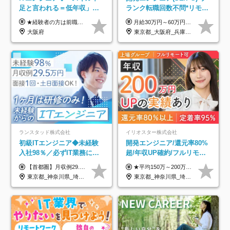
足と言われる＝低年収」で
ランク転職回数不問*リモー
はない！｜ 不安を克服し、
ト案件多数*残業ほぼ0*通院
★経験者の方は前職の年収以上を保証します ★案件単価を開示した上で80％以上を還元します 月給25万円以上＋賞与年2回 ※経験や能力を考慮の上で優遇します ※試用期間が3ヶ月(その間の給与・待遇・雇用形態に変更はありません) ※月給には月20時間分のみなし残業手当(5万円)を含みます(超過分は別途支給) ★残業平均は月10時間以下ですので、毎月10時間分程度はお得です！
月給30万円～60万円+住宅手当+職能手当+役職手当+決算賞与+報奨金 ※経験・能力を考慮し、優遇します ※給与には20時間分のみなし時間外手当(3万7000円以上)を含みます(超過時間分は別途追加支給) ※試用期間3～6ヵ月あり(その間の給与、待遇に差異なし) ※場合によって契約社員での採用の可能性あり(面接時に応相談)
年収アップした社員の実例
のための半休制度あり
大阪府
東京都_大阪府_兵庫県_京都府_福岡県
ランスタッド株式会社
イリオスター株式会社
初級ITエンジニア◆未経験
開発エンジニア/還元率80%
入社98％／必ずIT業務に配
超/年収UP確約/フルリモ
属／月収例29.5万円／Web
OK/年休130日/平均残業7h/
【首都圏】月収例29.5万円（月給26万円＋諸手当） 【東海・関西】月収例28.5万円（月給25万円＋諸手当） 【九州】月収例26万円（月給23万円＋諸手当） ※経験・スキル・前職給与を踏まえ、総合的に判断して決定します。 例：首都圏 月収例31万円（月給27万円＋諸手当） ◆各種手当 ・通勤手当（上限4万円まで） ・残業代手当（1分単位で全額支給） ※固定残業代制は採用しておりません ・深夜勤務手当 ・資格取得支援（ランクに応じてお祝い金1万円～10万円を支給） ◆昇給：年1回 ◆補足 ・研修中1ヶ月間は、時給1670円となります。 ・試用期間6ヶ月あり。その間の待遇に変更はありません。 ※詳細は面接時にご案内します。
★平均150万～200万円年収UPを実現！ ★前職給与を100％保証！ ★案件内容の開示・明確な評価体制あり ⇒クライアント評価で即昇給を実現したケースも◎ ★年12回（毎月昇給チャンスあり） ■月給35万円～103万円 ※経験・能力・前職給与を考慮し、決定 ※上記給与には月30時間分(6万6500円以上)の固定残業代が含まれます。超過分は手当として別途支給します ※試用期間3ヶ月あり(期間中の給与・待遇面に差異はありません) ▼収入アップの実例をご紹介 ───────────── ★働き方改革をした30代男性（PG） 子どもが生まれたばかりなのに、忙しい現場で残業も月50～60時間が当たり前。 ⇒残業ほぼゼロ＆週3リモートの働き方に！しかも給与もアップ！ ★収入アップした30代男性（PM） 子供が3人いて家計も苦しく、残業代で稼ぐ日々… ⇒残業をたくさんしていた年収額より、100万円以上アップしました！
面接1回／土日面接可/SE
約2万件の案件から選択
東京都_神奈川県_埼玉県_千葉県_大阪府_愛知県_兵庫県_京都府_福岡県
東京都_神奈川県_埼玉県_千葉県_大阪府_愛知県_北海道_青森県_岩手県_宮城県_秋田県_山形県_福島県_茨城県_栃木県_群馬県_新潟県_山梨県_長野県_富山県_石川県_福井県_静岡県_岐阜県_三重県_兵庫県_京都府_滋賀県_奈良県_和歌山県_広島県_岡山県_鳥取県_島根県_山口県_徳島県_香川県_愛媛県_高知県_福岡県_熊本県_佐賀県_長崎県_大分県_宮崎県_鹿児島県_沖縄県