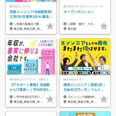
株式会社ミライル
株式会社TVer【ポジションマッチ登録】
初級エンジニア/未経験歓迎/
オープンポジション
文系OK/定着率100％/最長1
年の自社ITスクール研修あ
＼全国の各拠点で募集中！／ 給与は以下の通り、勤務地により異なります。 札幌：月給23万円～27万円 仙台：月給22万円～26万円 新潟：月給22万円～26万円 東京：月給26万円～30万円 大阪：月給24万円～29万円 福岡：月給23.5万円～27万円 沖縄：月給21万円～26万円 ◎給与は知識や経験を考慮して決定します。 ◎残業は別途全額支給します。 ◎試用期間12カ月あり（給与は以下の通りです。その他条件に変更はありません） （試用期間の給与） 札幌：月給18.6万円～ 仙台：月給19万円～ 新潟：月給18万円～ 東京：月給22万円～ 大阪：月給20.8万円～ 福岡：月給19万円～ 沖縄：月給18万円～
ご経験・能力・スキル等により、当社基準にて優遇・相談のうえ決定いたします。
り/年休130日
東京都_神奈川県_埼玉県_千葉県_大阪府_愛知県_北海道_青森県_岩手県_宮城県_秋田県_山形県_福島県_茨城県_栃木県_群馬県_新潟県_山梨県_長野県_富山県_石川県_福井県_静岡県_岐阜県_三重県_兵庫県_京都府_滋賀県_奈良県_和歌山県_広島県_岡山県_鳥取県_島根県_山口県_徳島県_香川県_愛媛県_高知県_福岡県_熊本県_佐賀県_長崎県_大分県_宮崎県_鹿児島県_沖縄県
東京都
株式会社エスアイイー 【東京プロマーケット上場】
株式会社ルトラ
【ITサポート事務】未経験
開発エンジニア｜面接1回｜
からIT業界へ｜平均年収517
月給46万円～可｜フルリモ
万円｜ホワイト企業認定｜
ートも可｜案件選択制｜定
＼平均年収517万円！入社5年目まで毎年必ず昇給／ ■賞与年3回 ■年収800万円以上も可 ■入社3年以上の平均年収469.2万円 月給23万2000円以上＋賞与年3回＋各種手当 ☆入社5年目まで最大1万5000円の定期昇給を確約 ┃各種手当充実 ・規定の資格を取得すれば、2000円～5万円を毎月支給（2万4000円～60万円／年） ・研修中に取得した取得率95％の資格でも研修後の給料UP ※月給は年齢・経験・能力を考慮して、優遇いたします ※上記月給金額は固定残業代（20時間/3万1300円円以上）を含み、超過分は別途支給いたします ※試用期間（6ヶ月）は月給に変動はありますが、その他待遇に差異はありません ├入社後1ヶ月～3ヶ月間は、月給20万1900円となります └上記金額は固定残業代（10時間／1万6000円）を含み、超過分は別途支給いたします
【エンジニア経験6年以上の方】 月給46万円～100万円（固定残業代含む） ※上記月給には月30時間分の固定残業代（月8万7,400円～月19万円）を含む。超過分は全額支給。 【エンジニア経験4年以上の方】 月給42万円～100万円（固定残業代含む） ※上記月給には月30時間分の固定残業代（月7万9,800円～月19万円）を含む。超過分は全額支給。 【エンジニア経験4年未満の方】 月給38万円～100万円（固定残業代含む） ※上記月給には月30時間分の固定残業代（月7万2,200円～月19万円）を含む。超過分は全額支給。 ※経験、スキル、前職給与などを踏まえて決定。 ◆ルトラの給与制度のポイント！◆ ・社員の95%が入社時に年収UP！最高で300万円UPの実績も ・平均還元率86.3%（交通費・住宅手当・会社負担分の社保も含む） ・人柄やポテンシャルを評価し、スキル以上の希望年収を提示することも ・退職金制度やリファラル手当（平均50万円）あり
年休134日｜リモートOK
着率96％以上｜副業OK｜住
東京都_神奈川県_埼玉県_千葉県_大阪府_愛知県_北海道_青森県_岩手県_宮城県_秋田県_山形県_福島県_茨城県_栃木県_群馬県_新潟県_山梨県_長野県_富山県_石川県_福井県_静岡県_岐阜県_三重県_兵庫県_京都府_滋賀県_奈良県_和歌山県_広島県_岡山県_鳥取県_島根県_山口県_徳島県_香川県_愛媛県_高知県_福岡県_熊本県_佐賀県_長崎県_大分県_宮崎県_鹿児島県_沖縄県
東京都_神奈川県_埼玉県_千葉県_大阪府_愛知県_北海道_青森県_岩手県_宮城県_秋田県_山形県_福島県_茨城県_栃木県_群馬県_新潟県_山梨県_長野県_富山県_石川県_福井県_静岡県_岐阜県_三重県_兵庫県_京都府_滋賀県_奈良県_和歌山県_広島県_岡山県_鳥取県_島根県_山口県_徳島県_香川県_愛媛県_高知県_福岡県_熊本県_佐賀県_長崎県_大分県_宮崎県_鹿児島県_沖縄県
宅手当