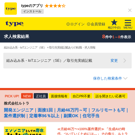
typeのアプリ
インストール
ログイン
会員登録
検討中(
0
)
MENU
8
求人検索結果
件中
1～8
件表示
組み込み系・IoTエンジニア（SE） × 取引先実績記載ありの転職・求人情報
組み込み系・IoTエンジニア（SE）／取引先実績記載
変更
保存した検索条件
PICK UP!
NEW
正社員
面接情報有
自己PR不要
話を聞きたい応募可
株式会社ルトラ
開発エンジニア｜面接1回｜月給46万円～可｜フルリモートも可｜
案件選択制｜定着率96％以上｜副業OK｜住宅手当
≪月給46万〜×100%案件選択≫ 「生成AIの時
代、ついていくためには…」 その焦り、ルトラ