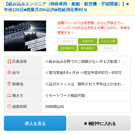
【組み込みエンジニア（特殊車両・船舶・航空機・宇宙関連）】■
年休126日■残業月20h以内■有給消化率80％
活躍フィールドは全空間、さらに宇宙まで―。
インパクトの大きな手応えを感じながら、未来を
実装する！
未経験歓迎
学歴不問
ベテランOK
完全週休2日
賞与複数月
面接1回
応募資格
☆組み込み分野でのご経験がない方も大歓迎！ これまで使用した言語、経験を活かしていただけます。 ■学歴不問 ■開発エンジニアとしての実務経験をお持ちの方（年数・分野不問）
給与
☆賞与実績4.8ヶ月分 ☆想定年収450万～620万円 月給27万～37万円 ※経験・スキルなどを考慮し、決定します ※残業代全額支給 ※試用期間3ヶ月あり（期間中の待遇・雇用形態に差異はありませ
勤務地
☆品川オフィスは、開所されて半年ほどのきれいな新オフィス！ 品川または相模原のオフィスにてご勤務いただきます。勤務地は希望を考慮して決定します。 ■オフィスFAST（品川） ※2025年12月開所
働き方
リモートワーク相談可能
残業時間
20時間以内
求人を見る
検討中に入れる