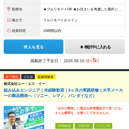
勤務地
★フルリモートOK ★お住まいを考慮した案件にアサインします ★転勤なし＆U/Iターン歓迎 【本社】愛知県名古屋市中村区名駅4丁目8-26 エニシオ名駅16F ┗関東・関西・愛知・九州のプロジェクト
働き方
フルリモートがメイン
残業時間
20時間以内
求人を見る
検討中に入れる
5
掲載終了予定日：
2026.08.10
残り
日
終了間近
正社員
面接情報有
株式会社ユー・エス・イー
組み込みエンジニア｜未経験歓迎｜3ヶ月の実践研修｜大手メーカ
ーの製品開発へ（ソニー、シマノ、バンダイなど）
「自分が開発した製品を家電量販店で見つける」
そんな瞬間を、仕事にしてみませんか。
未経験歓迎
学歴不問
ベテランOK