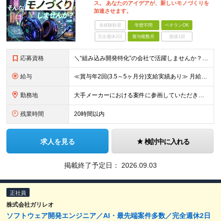
ス。 あなたのアイデアが、新しいモノづくりを
加速させます。
未経験歓迎
学歴不問
ベテランOK
完全週休2日
賞与複数月
面接1回
応募資格
＼“組み込み開発特化”の会社で活躍しませんか？／ ◆組み込み系システムの開発経験 ◆学歴不問 ＜こんな方をお待ちしてます！＞ ◎モノづくりを突き詰めていきたい職人気質の方 ◎指示待ちではなく、主体的
給与
≪賞与年2回(3.5～5ヶ月分)支給実績あり≫ 月給35万円～45万円＋賞与年2回＋交通費(月5万円まで)＋資格取得支援・手当あり＋時間外手当(100％支給) ※経験・知識・技術などを最大限考慮した
勤務地
大手メーカーにおける案件に参画していただきます！ 当社メンバーがメインとなっているチームに配属されるので、ご安心ください。 もちろん、希望もしっかりと考慮します。 ■東京本社、大阪事務所、および東京
残業時間
20時間以内
求人を見る
検討中に入れる
掲載終了予定日：
2026.09.03
正社員
株式会社ガリレオ
ソフトウェア開発エンジニア／AI・最先端案件多数／完全週休2日