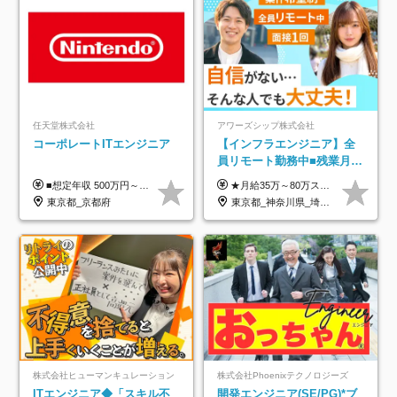
任天堂株式会社
アワーズシップ株式会社
コーポレートITエンジニア
【インフラエンジニア】全
員リモート勤務中■残業月
3h■最大3ヶ月の連休あり■
■想定年収 500万円～900万円 月給制 月給278,000円～ ※残業が発生した場合、残業代を別途全額支給します ※試用期間2ヶ月あり(待遇や給与に差異はありません)
★月給35万～80万スタートも可 【未経験の方】 ■月給26万～80万＋賞与年2回（年2ヶ月分） 【何かしらのインフラエンジニア経験をお持ちの方】 ■月給35万～80万＋賞与年2回（年2ヶ月分） ※スキル・経験などを考慮し決定します ※試用期間6ヶ月あり。期間中は契約社員となります。その他の待遇に差異はありません（試用期間終了後、昇給の可能性あり） ※上記金額には固定残業代（月30時間分／4万9600円～15万2600円）を含みます。超過分は別途支給いたします。 ＼頑張りはインセンティブで還元！／ クライアントに貢献度を評価され、当社のエンジニアが追加で案件に参画することになるなど、会社にとって利益になる行動はしっかり評価します。 会社の成長に貢献できていることを実感でき、「もっと頑張ろう」と思える体制づくりを整えています！
年休126日■20～30代活躍
東京都_京都府
東京都_神奈川県_埼玉県_千葉県_大阪府
中！
株式会社ヒューマンキュレーション
株式会社Phoenixテクノロジーズ
ITエンジニア◆「スキル不
開発エンジニア(SE/PG)*ブ