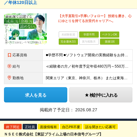
／年休120日以上
【大手直取引×手厚いフォロー】 技術を磨き、心
にゆとりを持てる次世代キャリアへ。
未経験歓迎
学歴不問
ベテランOK
完全週休2日
賞与複数月
面接1回
応募資格
■学歴不問 ■ソフトウェア開発の実務経験をお持ちの方（目安として1年以上を想定しています） ≪こんな方はぜひご応募ください≫ ・トレンドの最新技術（AIやPythonなど）に挑戦し、スキルアップした
給与
≪経験者の方／初年度予定年収480万円～550万円≫ ■月給25万～41万円＋時間外手当（全額）＋交通費（全額） ★開発経験を5年以上お持ちの方は、月給35万円～の採用も可能です。 ※経験・能
勤務地
関東エリア（東京、神奈川、栃木） または東海エリア（愛知、静岡、三重、岐阜）の各プロジェクト先。 ＜本社＞ 愛知県名古屋市中区錦一丁目6番36号 N.A.Pビル5階 ※転勤はありません。希望エリ
求人を見る
検討中に入れる
掲載終了予定日：
2026.08.27
終了間近
正社員
面接情報有
自己PR不要
話を聞きたい応募可
ＮＳＥＣ株式会社【東証プライム上場の日本信号グループ】