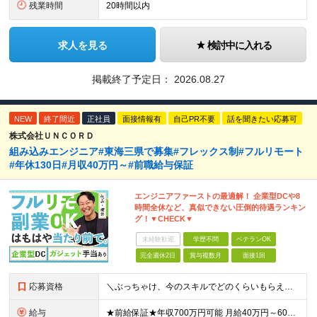
残業時間
20時間以内
求人を見る
検討中に入れる
掲載終了予定日：
2026.08.27
NEW
終了間近
正社員
面接情報有
自己PR不要
話を聞きたい応募可
株式会社ＵＮＣＯＲＤ
組み込みエンジニア#東海三県で募集#フレックス制#フルリモート
#年休130日#月収40万円～#前職給与保証
エンジニアファーストの最適解！ 企業型DCや8
時間全休など、真似できない圧倒的待遇ランキン
グ！▼CHECK▼
未経験歓迎
学歴不問
ベテランOK
完全週休2日
賞与複数月
面接1回
応募資格
＼ぶっちゃけ、今のスキルでどのくらいもらえる？といった相談にも乗ります！／ ◎学歴不問 ◎C言語の読み書きができる方 ≪こんな方も歓迎します≫ ・新しい技術に挑戦したい方 ・将来のキャリアや給与につ
給与
★前給保証★年収700万円可能 月給40万円～60万円＋各種手当＋残業代全額支給 ＼代表が単価も還元も徹底交渉！／ 代表が直接取引先と交渉し、単価を強気に提示。 そこで得た利益は、しっかりメンバー