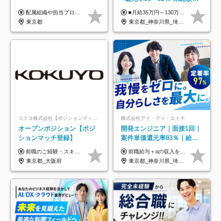
迎*年休134日*月給35万～*
配属組織や担当プロジェクトにより異なります。 ▼参考情報 ----------------------- 年俸650万～（1/12を月々支給） ※経験、能力を考慮の上、当社規定により優遇いたします。 ※時間外、休日出勤、深夜手当に対する賃金も基本年俸に含みます。
■月給35万円～130万円＋賞与年2回＋各種手当 ※システムエンジニアの経験をお持ちの方は月給41万円以上＋賞与年2回（108万円～）＋手当 ■単価（年収）アップのチャンスは最大年12回 ※残業代は1分単位で100％全額支給。サービス残業などは一切ありません ※試用期間6ヵ月（試用期間中の待遇・給与に差はありません）
定着率100%
東京都
東京都_神奈川県_埼玉県_千葉県_大阪府_愛知県_北海道_青森県_岩手県_宮城県_秋田県_山形県_福島県_茨城県_栃木県_群馬県_新潟県_山梨県_長野県_富山県_石川県_福井県_静岡県_岐阜県_三重県_兵庫県_京都府_滋賀県_奈良県_和歌山県_広島県_岡山県_鳥取県_島根県_山口県_徳島県_香川県_愛媛県_高知県_福岡県_熊本県_佐賀県_長崎県_大分県_宮崎県_鹿児島県_沖縄県
コクヨ株式会社【ポジションマッチ登録】
株式会社アイ・ディ・エイチ
オープンポジション【ポジ
開発エンジニア｜面接1回｜
ションマッチ登録】
案件単価還元率83％｜給与
UP保証｜年休140日｜在宅
前職のご経験・スキル等を考慮して決定します。
前職給与＋αの収入を保証 月給42万円～120万円＋各種手当＋賞与 給与基準が明確かつ高還元です。 一人ひとりが安定した環境のもと、長く活躍できる職場を目指しています。 ※平均年収650万円 ・還元率83％ ・各種手当について 職能手当／職務手当／資格手当／営業手当 など ※前職での経験・能力、給与などを考慮の上、当社規定により優遇いたします ※試用期間あり（3ヶ月／期間中の条件に変動はありません） ※上記金額には固定残業代（78,948円～225,564円/月30時間分）を含みます 超過分は別途全額支給いたします ・年収UPを保証 過去には転職時に〈年収200万円UP〉したエンジニアも在籍しています。入社時だけでなく、入社後も安心の給与水準で働ける環境です。キャリアや技術力が正当に評価されていないと感じていたら、一度面接でお話ししましょう！ 当社では管理職の人数は最低限にし、無駄な管理をしません。その費用削減分を社員の給与に還元しています！
利用率9割｜独立支援・副業
東京都_大阪府
東京都_神奈川県_埼玉県_千葉県_大阪府_愛知県_北海道_青森県_岩手県_宮城県_秋田県_山形県_福島県_茨城県_栃木県_群馬県_新潟県_山梨県_長野県_富山県_石川県_福井県_静岡県_岐阜県_三重県_兵庫県_京都府_滋賀県_奈良県_和歌山県_広島県_岡山県_鳥取県_島根県_山口県_徳島県_香川県_愛媛県_高知県_福岡県_熊本県_佐賀県_長崎県_大分県_宮崎県_鹿児島県_沖縄県
制度