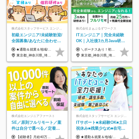
株式会社スタッフサービス エンジニアリング事業本部
株式会社まぁぶるずワークス
初級エンジニア/未経験歓迎/
ITエンジニア｜完全未経験
全国募集/あなたに合わせた
OK｜入社後3カ月Java研修
オリジナル研修をご用
｜リモート率8割以上｜充実
★通勤＆就業＆地域/住宅＆役職手当あり ★残業代は全額支給 ★選べる給与制度あり！ ■東京・神奈川・千葉・埼玉勤務の場合 月給24.5万円～55万円＋諸手当 （残業代は全額支給） (20,000円の地域/住宅手当込み) ■愛知・京都・大阪・兵庫勤務の場合 月給24万円以上＋諸手当 （残業代は全額支給） (15,000円の地域/住宅手当込み) ■茨城・栃木・群馬・静岡・三重・滋賀・広島・福岡勤務の場合 月給23.5万円以上＋諸手当 （残業代は全額支給） (10,000円の地域/住宅手当込み) ■北海道・宮城・山梨・長野・岐阜・奈良・和歌山・岡山勤務の場合 月給23万円以上＋諸手当 （残業代は全額支給） (5,000円の地域/住宅手当込み) ■その他のエリア勤務の場合 月給22.5万円以上＋諸手当 （残業代は全額支給） ※経験や能力を考慮し、当社規定により優遇します 【昇給：年一回実施】 【選べる給与制度】 ★収入を重視する方に… 「変動型人事制度」の選択も可能（派遣先からの評価に応じて収入アップ！） ※年2回のタイミングで希望者と面談の上決定します。
＼ボーナスあり！初年度から年収300万円以上／ ■月給25万円～35万円＋残業代全額支給＋各種手当＋賞与年1回 ◎経験・年齢・スキルなどを考慮し、できるだけ優遇します ◎試用期間中(3カ月)は契約社員で、月給21万円＋諸手当になります。 (試用期間中は残業が発生しません。その他の待遇に変更はありません) ----------------- ＼3つの評価軸！実力次第で早期収入アップ！／ 【1】スキル(IT理解、実装力、設計) 【2】実務力(現場評価、コミュ力、品質) 【3】姿勢(自走力、意欲、責任感) この3つの評価軸で、3カ月ごとに評価。社内グレードにより、給与が決まる明確な仕組みです。何ができれば給与が上がるのか分かりやすく、実力や努力次第で早期に収入を増やせます！ 【固定残業代について】 なし（残業代は、実際の労働時間に応じて別途全額支給）
意/AI・IoT/残業平均8時間
のキャリア支援｜残業月10h
東京都_神奈川県_埼玉県_千葉県_大阪府_愛知県_北海道_岩手県_宮城県_山形県_福島県_茨城県_栃木県_群馬県_山梨県_長野県_富山県_石川県_静岡県_岐阜県_三重県_兵庫県_京都府_滋賀県_奈良県_広島県_岡山県_山口県_愛媛県_福岡県_熊本県_長崎県
東京都_神奈川県_埼玉県_千葉県_大阪府_愛知県_北海道_青森県_岩手県_宮城県_秋田県_山形県_福島県_茨城県_栃木県_群馬県_新潟県_山梨県_長野県_富山県_石川県_福井県_静岡県_岐阜県_三重県_兵庫県_京都府_滋賀県_奈良県_和歌山県_広島県_岡山県_鳥取県_島根県_山口県_徳島県_香川県_愛媛県_高知県_福岡県_熊本県_佐賀県_長崎県_大分県_宮崎県_鹿児島県_沖縄県
株式会社エンジニアファースト
株式会社スタッフサービス エンジニアリング事業本部
SE／原則フルリモート／案
ITサポート■未経験OK■土日
件は自分で選べる／定着率
祝休み■残業少なめ■在宅実
93%／20～30代活躍中！
績あり■約900種類のスキル
【経験者】月給40万円～120万円(固定残業代含む)+各種手当 ★前職給与の総収入額を100％保証｜還元率84％〜100％ ★20代の平均年収570万円 ※月給には、みなし残業手当(月30時間／5万8000円以上)を含みます 超過分は別途追加支給 ※固定残業代は、時間外労働の有無に関わらず30時間分を、月5万8000円~15万7000円支給 ※上記を超える時間外労働分は追加で支給 【未経験者】月給21万円以上＋各種手当 固定残業なし(残業代発生分全額支給) ※6ヶ月の試用期間あり（※条件に変動なし） ▼単価連動性×還元率は84％～100％で収入の大幅UPが可能！ ・案件単価が月50万円の場合：年収417万円 ・案件単価が月70万円の場合：年収584万円 ・案件単価が月100万円の場合：年収834万円 ＜モデル年収＞ ▼400万円～500万円(入社初年度) ▼542万円～626万円(入社2年) ▼667万円～700万円(入社3年） ▼709万円～801万円(入社5年）
★通勤＆就業＆地域/住宅＆役職手当あり ★残業代は全額支給 ★選べる給与制度あり！ ■東京・神奈川・千葉・埼玉勤務の場合 月給24.5万円～55万円＋諸手当 （残業代は全額支給） (20,000円の地域/住宅手当込み) ■愛知・京都・大阪・兵庫勤務の場合 月給24万円以上＋諸手当 （残業代は全額支給） (15,000円の地域/住宅手当込み) ■茨城・栃木・群馬・静岡・三重・滋賀・広島・福岡勤務の場合 月給23.5万円以上＋諸手当 （残業代は全額支給） (10,000円の地域/住宅手当込み) ■北海道・宮城・山梨・長野・岐阜・奈良・和歌山・岡山勤務の場合 月給23万円以上＋諸手当 （残業代は全額支給） (5,000円の地域/住宅手当込み) ■その他のエリア勤務の場合 月給22.5万円以上＋諸手当 （残業代は全額支給） ※経験や能力を考慮し、当社規定により優遇します 【昇給：年一回実施】 【選べる給与制度】 ★収入を重視する方に… 「変動型人事制度」の選択も可能（派遣先からの評価に応じて収入アップ！） ※年2回のタイミングで希望者と面談の上決定します。