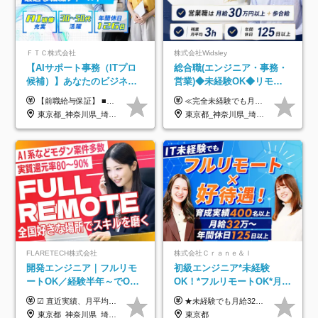
ＦＴＣ株式会社
株式会社Widsley
【AIサポート事務（ITプロ
総合職(エンジニア・事務・
候補）】あなたのビジネス
営業)◆未経験OK◆リモー
経験をAI業界で活かす◆IT
トあり◆残業月3h◆服装髪
【前職給与保証】 ■未経験者： 月給30万円～35万円 ■ローキャリア（経験目安1年程度）： 月給35万円～40万円 ■経験者（経験目安3年以上）： 月給40万円～60万円 ■即戦力（経験目安5年以上）： 月給45万円～80万円 ※上記金額には固定残業代30時間分 【未経験者5万5000円～7万3000円、 ローキャリア6万4000円～7万3000円、 経験者5万8000円～10万9000円、 即戦力8万2000円～14万5000円】を含みます。 ※30時間を超える場合は追加で全額支給します。 ※経験・能力・前職給与などを総合的に評価したうえでご納得いただけるよう個別決定。 未経験者の場合、前職給与とポテンシャルを査定のうえ決定いたします。 ※日本国内でのIT業界経験、または同等の実務経験と能力に応じて決定します。 ※前職給与は日本円かつ、日本国内での実績に基づき評価します。 【納得の評価システム】 ★クォーター毎に査定する評価制度導入！ 明確な評価基準で翌年度年収を上げましょう！ ★評価対象期間に在籍中のほとんどの社員が昇給し 年収アップを実現しています！ ★様々なインセンティブ制度を用意し多角的に正当評価しています！ ※試用期間6カ月（期間中の待遇等に差異なし）
≪完全未経験でも月給40万円以上も可能です！≫ -------------- 【1】ITエンジニア 月給26万円～50万円＋プロジェクト手当＋資格手当 【2】IT事務、営業事務 月給26万円～50万円＋プロジェクト手当＋資格手当 ≪【1】【2】共通≫ ★上記給与には固定残業代20時間分(月3万719円～)を含みます。残業が超過した場合は、追加支給します(残業は月平均3時間とほぼ発生しません。残業がなくても、固定残業代は支給されます) ★試用期間6ヵ月あり（期間中は月給23万1000円～。固定残業代20時間分3万719円～を含む／超過分は別途支給） -------------- 【3】SES営業、SaaS営業 月給30万円以上＋インセンティブ＋各種手当 ★上記給与には固定残業代45時間分(月7万6967円～)を含みます。残業が超過した場合は、追加支給します(残業は月平均3時間とほぼ発生しません。残業がなくても、固定残業代は支給されます) ★試用期間6ヵ月あり(期間中も給与や福利厚生は同じです)
未経験OK◆目指せるコンサ
型自由
東京都_神奈川県_埼玉県_千葉県
東京都_神奈川県_埼玉県_千葉県_大阪府_愛知県_北海道_青森県_岩手県_宮城県_秋田県_山形県_福島県_茨城県_栃木県_群馬県_新潟県_山梨県_長野県_富山県_石川県_福井県_静岡県_岐阜県_三重県_兵庫県_京都府_滋賀県_奈良県_和歌山県_広島県_岡山県_鳥取県_島根県_山口県_徳島県_香川県_愛媛県_高知県_福岡県_熊本県_佐賀県_長崎県_大分県_宮崎県_鹿児島県_沖縄県
ル
FLARETECH株式会社
株式会社Ｃｒａｎｅ＆Ｉ
開発エンジニア｜フルリモ
初級エンジニア*未経験
ートOK／経験半年～でOK
OK！*フルリモートOK*月給
／実質還元率80～90%／前
32万～*残業月9.8h*1ヶ月の
☑︎ 直近実績、月平均17,000円の昇給 ☑︎ 前職給与100%保証 ☑︎ 実質還元率80～90% ☑︎ 待機時も給与は満額支給 月給35万円～70万円＋交通費など各種手当 ※想定年収：4,200,000円～10,560,000円 ※経験・能力等を考慮の上で決定します。 ※上記金額には、みなし残業手当（50時間分・104,000円～212,000円）を含みます。超過分は別途追加支給します。 ┗残業時間は月平均10時間、多い時でも20時間程度と安定しております ★単価連動型の給与体系ではないため、万が一待機になってもその間の給与は満額支給しています。 ＜1年間の昇給事例をご紹介！＞ ・20代/フロントエンドエンジニア：月給274,000円→月給362,000円（＋88,000円/月） ・20代/iOSエンジニア：月給237,000円→月給287,000円（＋50,000円/月） ・20代/Androidエンジニア：月給316,000円→月給374,000円（＋58,000円/月） ・30代/Javaエンジニア（上流）：月給340,000円→月給418,000円（＋78,000円/月） ・30代/PMO：月給340,000円→月給418,000円（＋78,000円/月）
★未経験でも月給32万円スタート★ 月収32万円～35万円＋各種手当（資格手当だけで毎月15万の上乗せ実績あり！） ★資格手当豊富！1資格につき最大3万円支給 ★功績手当の導入で、毎月のお給与に上乗せで最大10万円支給している社員も！ ★1回の昇級で年収数十万UPも可 ★ゆくゆくは年収1000万以上も目指せる 年俸384万円～1,162万8,000円（12分割） ※経験・スキルを考慮の上決定します ※上記金額には固定残業代（月30h分・60,800円～66,500円）を含みます ※超過分は別途全額支給します ※試用期間2ヶ月間あり（その他待遇に差異はありません）
給保証／AI系など最先端案
研修*資格取得率100％
東京都_神奈川県_埼玉県_千葉県_大阪府_愛知県_北海道_青森県_岩手県_宮城県_秋田県_山形県_福島県_茨城県_栃木県_群馬県_新潟県_山梨県_長野県_富山県_石川県_福井県_静岡県_岐阜県_三重県_兵庫県_京都府_滋賀県_奈良県_和歌山県_広島県_岡山県_鳥取県_島根県_山口県_徳島県_香川県_愛媛県_高知県_福岡県_熊本県_佐賀県_長崎県_大分県_宮崎県_鹿児島県_沖縄県
東京都