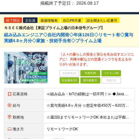
掲載終了予定日：
2026.08.17
終了間近
正社員
面接情報有
自己PR不要
話を聞きたい応募可
ＮＳＥＣ株式会社【東証プライム上場の日本信号グループ】
組み込みエンジニア◇自社内開発◇年休126日◇リモート有◇賞与
実績4.8ヶ月分◇家族・技術手当有◇プライム上場
〈人々の暮らしの安全と安心を生み出すエンジニ
アに〉 列車や駅などの交通インフラを支えるや
りがいがあります。
未経験歓迎
学歴不問
ベテランOK
完全週休2日
賞与複数月
面接1回
応募資格
≪組み込み・IoTの経験は一切不問！≫ ◆Java、PHP、Python、C#など、何らかのシステム開発経験をお持ちの方 ┗「Webアプリの経験しかない」という方も大歓迎！ Java、PHP、Pyt
給与
☆賞与実績4.8ヶ月分 ☆想定年収450万～620万円 月給27万～37万円 ※経験・スキルなどを考慮し、決定します ※残業代全額支給 ※試用期間3ヶ月あり（期間中の待遇・雇用形態に差異はありませ
勤務地
☆週2回までリモートワークOK 本社または宇都宮サテライトオフィスのいずれかとなります。勤務先は希望を考慮して決定します。 ■本社 埼玉県久喜市江面字大谷1836-1 ■宇都宮サテライトオフィス
働き方
リモートワークOK