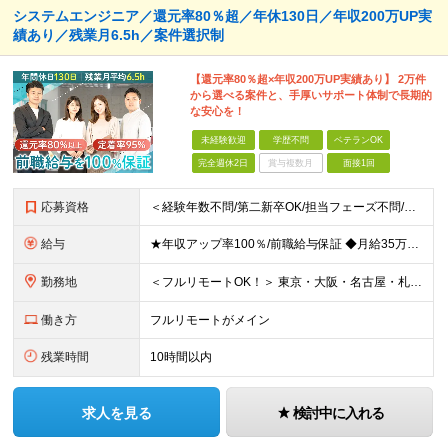
システムエンジニア／還元率80％超／年休130日／年収200万UP実
績あり／残業月6.5h／案件選択制
【還元率80％超×年収200万UP実績あり】 2万件
から選べる案件と、手厚いサポート体制で長期的
な安心を！
未経験歓迎
学歴不問
ベテランOK
完全週休2日
賞与複数月
面接1回
応募資格
＜経験年数不問/第二新卒OK/担当フェーズ不問/ブランクOK＞ ◆開発またはインフラに携わった経験がある方（業界・経験年数不問） ◆学歴不問 ＼＼まずは気軽にご応募ください！／／ ★研修明けで数ヶ
給与
★年収アップ率100％/前職給与保証 ◆月給35万円～110万円＜入社時から年収200万円UP実現多数！還元率80％以上＞ ※上記は最低保証額。経験・年齢・能力などを考慮の上、優遇いたします。 ※上
勤務地
＜フルリモートOK！＞ 東京・大阪・名古屋・札幌・福岡の本社・支社及び周辺のプロジェクト先（関東・関西・東海・北海道・福岡）での勤務となります。 ※勤務地はお選びいただけます ※希望されない転勤は発
働き方
フルリモートがメイン
残業時間
10時間以内
求人を見る
検討中に入れる