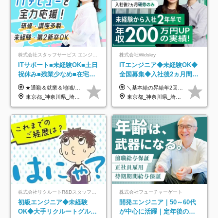
株式会社スタッフサービス エンジニアリング事業本部
株式会社Widsley
ITサポート■未経験OK■土日
ITエンジニア◆未経験OK◆
祝休み■残業少なめ■在宅実
全国募集◆入社後2ヵ月間は
績あり■約900種類のスキル
研修のみ◆フルリモート
★通勤＆就業＆地域/住宅＆役職手当あり ★残業代は全額支給 ★選べる給与制度あり！ ■東京・神奈川・千葉・埼玉勤務の場合 月給24.5万円～55万円＋諸手当 （残業代は全額支給） (20,000円の地域/住宅手当込み) ■愛知・京都・大阪・兵庫勤務の場合 月給24万円以上＋諸手当 （残業代は全額支給） (15,000円の地域/住宅手当込み) ■茨城・栃木・群馬・静岡・三重・滋賀・広島・福岡勤務の場合 月給23.5万円以上＋諸手当 （残業代は全額支給） (10,000円の地域/住宅手当込み) ■北海道・宮城・山梨・長野・岐阜・奈良・和歌山・岡山勤務の場合 月給23万円以上＋諸手当 （残業代は全額支給） (5,000円の地域/住宅手当込み) ■その他のエリア勤務の場合 月給22.5万円以上＋諸手当 （残業代は全額支給） ※経験や能力を考慮し、当社規定により優遇します 【昇給：年一回実施】 【選べる給与制度】 ★収入を重視する方に… 「変動型人事制度」の選択も可能（派遣先からの評価に応じて収入アップ！） ※年2回のタイミングで希望者と面談の上決定します。
＼基本給の昇給年2回＆プロジェクト手当による昇給年12回！！／ 【経験者の場合】 月給33万円～70万円＋プロジェクト手当＋資格手当 ★スキルや経験を考慮の上、優遇します ★上記給与には固定残業代20時間分(月4万3883円～)を含みます。残業が超過した場合は、追加支給します(残業は月平均3時間とほぼ発生しません。残業がなくても、固定残業代は支給されます) ★試用期間中も、月給や福利厚生等は同じです ---------- 【未経験者の場合】 月給26万円～50万円＋プロジェクト手当＋資格手当 ★スキルや経験を考慮の上、優遇します ★上記給与には固定残業代20時間分(月3万719円～)を含みます。残業が超過した場合は、追加支給します(残業は月平均3時間とほぼ発生しません。残業がなくても、固定残業代は支給されます) ★試用期間6ヵ月あり ・1ヶ月目～：月給23万円～ ・2ヶ月目～6ヶ月目：月給23万円～＋プロジェクト手当1～3万円 （上記給与にはそれぞれ固定残業代20時間分(月3万719円～)を含み、超過した場合は追加支給します。） ---------- 【プロジェクト手当について】 参画するプロジェクトの単価に応じて毎月の歩合給を支給します 業界内でもトップクラスの高還元です！
アップ講座あり■全国募集
OK◆残業月3h◆服装髪型自
東京都_神奈川県_埼玉県_千葉県_大阪府_愛知県_北海道_岩手県_宮城県_山形県_福島県_茨城県_栃木県_群馬県_山梨県_長野県_富山県_石川県_静岡県_岐阜県_三重県_兵庫県_京都府_滋賀県_奈良県_広島県_岡山県_山口県_愛媛県_福岡県_熊本県_長崎県
東京都_神奈川県_埼玉県_千葉県_大阪府_愛知県_北海道_青森県_岩手県_宮城県_秋田県_山形県_福島県_茨城県_栃木県_群馬県_新潟県_山梨県_長野県_富山県_石川県_福井県_静岡県_岐阜県_三重県_兵庫県_京都府_滋賀県_奈良県_和歌山県_広島県_岡山県_鳥取県_島根県_山口県_徳島県_香川県_愛媛県_高知県_福岡県_熊本県_佐賀県_長崎県_大分県_宮崎県_鹿児島県_沖縄県
由
株式会社リクルートR&Dスタッフィング【リクルートグループ】
株式会社フューチャーゲート
初級エンジニア◆未経験
開発エンジニア｜50～60代
OK◆大手リクルートグルー
が中心に活躍｜定年後の給