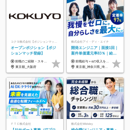
コクヨ株式会社【ポジションマッチ登録】
株式会社アイ・ディ・エイチ
オープンポジション【ポジ
開発エンジニア｜面接1回｜
ションマッチ登録】
案件単価還元率83％｜給与
UP保証｜年休140日｜在宅
前職のご経験・スキル等を考慮して決定します。
前職給与＋αの収入を保証 月給42万円～120万円＋各種手当＋賞与 給与基準が明確かつ高還元です。 一人ひとりが安定した環境のもと、長く活躍できる職場を目指しています。 ※平均年収650万円 ・還元率83％ ・各種手当について 職能手当／職務手当／資格手当／営業手当 など ※前職での経験・能力、給与などを考慮の上、当社規定により優遇いたします ※試用期間あり（3ヶ月／期間中の条件に変動はありません） ※上記金額には固定残業代（78,948円～225,564円/月30時間分）を含みます 超過分は別途全額支給いたします ・年収UPを保証 過去には転職時に〈年収200万円UP〉したエンジニアも在籍しています。入社時だけでなく、入社後も安心の給与水準で働ける環境です。キャリアや技術力が正当に評価されていないと感じていたら、一度面接でお話ししましょう！ 当社では管理職の人数は最低限にし、無駄な管理をしません。その費用削減分を社員の給与に還元しています！
利用率9割｜独立支援・副業
東京都_大阪府
東京都_神奈川県_埼玉県_千葉県_大阪府_愛知県_北海道_青森県_岩手県_宮城県_秋田県_山形県_福島県_茨城県_栃木県_群馬県_新潟県_山梨県_長野県_富山県_石川県_福井県_静岡県_岐阜県_三重県_兵庫県_京都府_滋賀県_奈良県_和歌山県_広島県_岡山県_鳥取県_島根県_山口県_徳島県_香川県_愛媛県_高知県_福岡県_熊本県_佐賀県_長崎県_大分県_宮崎県_鹿児島県_沖縄県
制度
ＦＴＣ株式会社
株式会社Widsley
【AIサポート事務（ITプロ
総合職(エンジニア・事務・