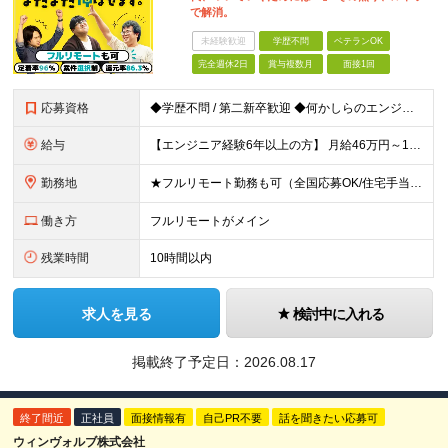
で解消。
未経験歓迎
学歴不問
ベテランOK
完全週休2日
賞与複数月
面接1回
応募資格
◆学歴不問 / 第二新卒歓迎 ◆何かしらのエンジニア経験をお持ちの方 （言語・期間・フェーズ不問） 経験浅めの方も遠慮なくご応募ください！ ■入社前Q＆A ────── ◎実力に見合った報酬が手に
給与
【エンジニア経験6年以上の方】 月給46万円～100万円（固定残業代含む） ※上記月給には月30時間分の固定残業代（月8万7,400円～月19万円）を含む。超過分は全額支給。 【エンジニア経験4年以
勤務地
★フルリモート勤務も可（全国応募OK/住宅手当を支給します） ※案件によって常駐が必要になる場合があります。 ※希望がない限り、転勤はありません ※U・Iターン歓迎 ★ルトラの社員は全国各地で活躍中
働き方
フルリモートがメイン
残業時間
10時間以内
求人を見る
検討中に入れる
掲載終了予定日：
2026.08.17
終了間近
正社員
面接情報有
自己PR不要
話を聞きたい応募可
ウィンヴォルブ株式会社