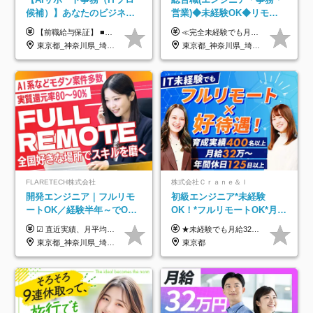
候補）】あなたのビジネス
営業)◆未経験OK◆リモー
経験をAI業界で活かす◆IT
トあり◆残業月3h◆服装髪
【前職給与保証】 ■未経験者： 月給30万円～35万円 ■ローキャリア（経験目安1年程度）： 月給35万円～40万円 ■経験者（経験目安3年以上）： 月給40万円～60万円 ■即戦力（経験目安5年以上）： 月給45万円～80万円 ※上記金額には固定残業代30時間分 【未経験者5万5000円～7万3000円、 ローキャリア6万4000円～7万3000円、 経験者5万8000円～10万9000円、 即戦力8万2000円～14万5000円】を含みます。 ※30時間を超える場合は追加で全額支給します。 ※経験・能力・前職給与などを総合的に評価したうえでご納得いただけるよう個別決定。 未経験者の場合、前職給与とポテンシャルを査定のうえ決定いたします。 ※日本国内でのIT業界経験、または同等の実務経験と能力に応じて決定します。 ※前職給与は日本円かつ、日本国内での実績に基づき評価します。 【納得の評価システム】 ★クォーター毎に査定する評価制度導入！ 明確な評価基準で翌年度年収を上げましょう！ ★評価対象期間に在籍中のほとんどの社員が昇給し 年収アップを実現しています！ ★様々なインセンティブ制度を用意し多角的に正当評価しています！ ※試用期間6カ月（期間中の待遇等に差異なし）
≪完全未経験でも月給40万円以上も可能です！≫ -------------- 【1】ITエンジニア 月給26万円～50万円＋プロジェクト手当＋資格手当 【2】IT事務、営業事務 月給26万円～50万円＋プロジェクト手当＋資格手当 ≪【1】【2】共通≫ ★上記給与には固定残業代20時間分(月3万719円～)を含みます。残業が超過した場合は、追加支給します(残業は月平均3時間とほぼ発生しません。残業がなくても、固定残業代は支給されます) ★試用期間6ヵ月あり（期間中は月給23万1000円～。固定残業代20時間分3万719円～を含む／超過分は別途支給） -------------- 【3】SES営業、SaaS営業 月給30万円以上＋インセンティブ＋各種手当 ★上記給与には固定残業代45時間分(月7万6967円～)を含みます。残業が超過した場合は、追加支給します(残業は月平均3時間とほぼ発生しません。残業がなくても、固定残業代は支給されます) ★試用期間6ヵ月あり(期間中も給与や福利厚生は同じです)
未経験OK◆目指せるコンサ
型自由
東京都_神奈川県_埼玉県_千葉県
東京都_神奈川県_埼玉県_千葉県_大阪府_愛知県_北海道_青森県_岩手県_宮城県_秋田県_山形県_福島県_茨城県_栃木県_群馬県_新潟県_山梨県_長野県_富山県_石川県_福井県_静岡県_岐阜県_三重県_兵庫県_京都府_滋賀県_奈良県_和歌山県_広島県_岡山県_鳥取県_島根県_山口県_徳島県_香川県_愛媛県_高知県_福岡県_熊本県_佐賀県_長崎県_大分県_宮崎県_鹿児島県_沖縄県
ル
FLARETECH株式会社
株式会社Ｃｒａｎｅ＆Ｉ
開発エンジニア｜フルリモ
初級エンジニア*未経験
ートOK／経験半年～でOK
OK！*フルリモートOK*月給
／実質還元率80～90%／前
32万～*残業月9.8h*1ヶ月の
☑︎ 直近実績、月平均17,000円の昇給 ☑︎ 前職給与100%保証 ☑︎ 実質還元率80～90% ☑︎ 待機時も給与は満額支給 月給35万円～70万円＋交通費など各種手当 ※想定年収：4,200,000円～10,560,000円 ※経験・能力等を考慮の上で決定します。 ※上記金額には、みなし残業手当（50時間分・104,000円～212,000円）を含みます。超過分は別途追加支給します。 ┗残業時間は月平均10時間、多い時でも20時間程度と安定しております ★単価連動型の給与体系ではないため、万が一待機になってもその間の給与は満額支給しています。 ＜1年間の昇給事例をご紹介！＞ ・20代/フロントエンドエンジニア：月給274,000円→月給362,000円（＋88,000円/月） ・20代/iOSエンジニア：月給237,000円→月給287,000円（＋50,000円/月） ・20代/Androidエンジニア：月給316,000円→月給374,000円（＋58,000円/月） ・30代/Javaエンジニア（上流）：月給340,000円→月給418,000円（＋78,000円/月） ・30代/PMO：月給340,000円→月給418,000円（＋78,000円/月）
★未経験でも月給32万円スタート★ 月収32万円～35万円＋各種手当（資格手当だけで毎月15万の上乗せ実績あり！） ★資格手当豊富！1資格につき最大3万円支給 ★功績手当の導入で、毎月のお給与に上乗せで最大10万円支給している社員も！ ★1回の昇級で年収数十万UPも可 ★ゆくゆくは年収1000万以上も目指せる 年俸384万円～1,162万8,000円（12分割） ※経験・スキルを考慮の上決定します ※上記金額には固定残業代（月30h分・60,800円～66,500円）を含みます ※超過分は別途全額支給します ※試用期間2ヶ月間あり（その他待遇に差異はありません）
給保証／AI系など最先端案
研修*資格取得率100％
東京都_神奈川県_埼玉県_千葉県_大阪府_愛知県_北海道_青森県_岩手県_宮城県_秋田県_山形県_福島県_茨城県_栃木県_群馬県_新潟県_山梨県_長野県_富山県_石川県_福井県_静岡県_岐阜県_三重県_兵庫県_京都府_滋賀県_奈良県_和歌山県_広島県_岡山県_鳥取県_島根県_山口県_徳島県_香川県_愛媛県_高知県_福岡県_熊本県_佐賀県_長崎県_大分県_宮崎県_鹿児島県_沖縄県
東京都
件多数