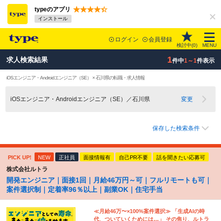
typeのアプリ
インストール
ログイン
会員登録
検討中(
0
)
MENU
1
求人検索結果
件中
1～1
件表示
iOSエンジニア・Androidエンジニア（SE） × 石川県の転職・求人情報
iOSエンジニア・Androidエンジニア（SE）／石川県
変更
保存した検索条件
PICK UP!
NEW
正社員
面接情報有
自己PR不要
話を聞きたい応募可
株式会社ルトラ
開発エンジニア｜面接1回｜月給46万円～可｜フルリモートも可｜
案件選択制｜定着率96％以上｜副業OK｜住宅手当
≪月給46万〜×100%案件選択≫ 「生成AIの時
代、ついていくためには…」 その焦り、ルトラ