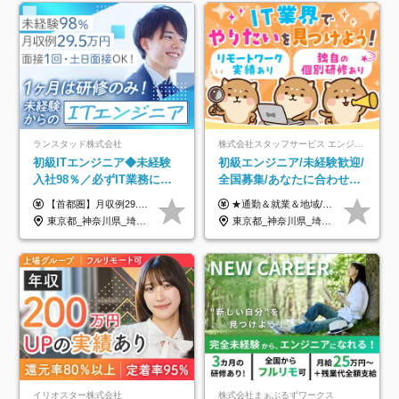
ランスタッド株式会社
株式会社スタッフサービス エンジニアリング事業本部
初級ITエンジニア◆未経験
初級エンジニア/未経験歓迎/
入社98％／必ずIT業務に配
全国募集/あなたに合わせた
属／月収例29.5万円／Web
オリジナル研修をご用
【首都圏】月収例29.5万円（月給26万円＋諸手当） 【東海・関西】月収例28.5万円（月給25万円＋諸手当） 【九州】月収例26万円（月給23万円＋諸手当） ※経験・スキル・前職給与を踏まえ、総合的に判断して決定します。 例：首都圏 月収例31万円（月給27万円＋諸手当） ◆各種手当 ・通勤手当（上限4万円まで） ・残業代手当（1分単位で全額支給） ※固定残業代制は採用しておりません ・深夜勤務手当 ・資格取得支援（ランクに応じてお祝い金1万円～10万円を支給） ◆昇給：年1回 ◆補足 ・研修中1ヶ月間は、時給1670円となります。 ・試用期間6ヶ月あり。その間の待遇に変更はありません。 ※詳細は面接時にご案内します。
★通勤＆就業＆地域/住宅＆役職手当あり ★残業代は全額支給 ★選べる給与制度あり！ ■東京・神奈川・千葉・埼玉勤務の場合 月給24.5万円～55万円＋諸手当 （残業代は全額支給） (20,000円の地域/住宅手当込み) ■愛知・京都・大阪・兵庫勤務の場合 月給24万円以上＋諸手当 （残業代は全額支給） (15,000円の地域/住宅手当込み) ■茨城・栃木・群馬・静岡・三重・滋賀・広島・福岡勤務の場合 月給23.5万円以上＋諸手当 （残業代は全額支給） (10,000円の地域/住宅手当込み) ■北海道・宮城・山梨・長野・岐阜・奈良・和歌山・岡山勤務の場合 月給23万円以上＋諸手当 （残業代は全額支給） (5,000円の地域/住宅手当込み) ■その他のエリア勤務の場合 月給22.5万円以上＋諸手当 （残業代は全額支給） ※経験や能力を考慮し、当社規定により優遇します 【昇給：年一回実施】 【選べる給与制度】 ★収入を重視する方に… 「変動型人事制度」の選択も可能（派遣先からの評価に応じて収入アップ！） ※年2回のタイミングで希望者と面談の上決定します。
面接1回／土日面接可/SE
意/AI・IoT/残業平均8時間
東京都_神奈川県_埼玉県_千葉県_大阪府_愛知県_兵庫県_京都府_福岡県
東京都_神奈川県_埼玉県_千葉県_大阪府_愛知県_北海道_岩手県_宮城県_山形県_福島県_茨城県_栃木県_群馬県_山梨県_長野県_富山県_石川県_静岡県_岐阜県_三重県_兵庫県_京都府_滋賀県_奈良県_広島県_岡山県_山口県_愛媛県_福岡県_熊本県_長崎県
イリオスター株式会社
株式会社まぁぶるずワークス