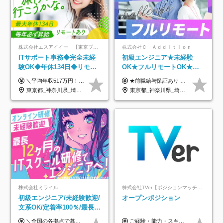
株式会社エスアイイー 【東京プロマーケット上場】
株式会社Ｃ Ａｄｄｉｔｉｏｎ
ITサポート事務◆完全未経
初級エンジニア★未経験
験OK◆年休134日◆リモー
OK★フルリモートOK★月
トOK◆残業月7h以下◆賞与
給32万円～★残業月10h＆
＼平均年収517万円！入社5年目まで毎年必ず昇給／ ■賞与年3回 ■年収800万円以上も可 ■入社3年以上の平均年収469.2万円 月給23万2000円以上＋賞与年3回＋各種手当 ☆入社5年目まで最大1万5000円の定期昇給を確約 ┃各種手当充実 ・規定の資格を取得すれば、2000円～5万円を毎月支給（2万4000円～60万円／年） ・研修中に取得した取得率95％の資格でも研修後の給料UP ※月給は年齢・経験・能力を考慮して、優遇いたします ※上記月給金額は固定残業代（20時間/3万1300円円以上）を含み、超過分は別途支給いたします ※試用期間（6ヶ月）は月給に変動はありますが、その他待遇に差異はありません ├入社後1ヶ月～3ヶ月間は、月給20万1900円となります └上記金額は固定残業代（10時間／1万6000円）を含み、超過分は別途支給いたします
★前職給与保証あり ★月給32万円以上＋インセンティブあり 月給32万円以上＋インセンティブ＋各種手当 ※上記には固定残業代（月30時間・44,400円～）を含みます ※超過分は別途支給します ※試用期間はございません ★＼成果＝あなたの収入／★ 【1】案件単価ー8万円＝あなたの給与 参画したプロジェクトの案件単価から 一律8万円引いた金額があなたの給与です！ （月給例） ■1人称での構築・小規模な詳細設計 案件単価55万円ー8万円＝月給47万円（還元率85.5%） ■大型案件の設計・構築やプロジェクト管理 案件単価90万円ー8万円＝月給82万円（還元率91.1%） ‥‥‥‥‥‥‥‥‥‥‥‥‥‥‥‥‥‥ 【2】月給の他にも豊富なインセンティブあり 全員が月3～13万円のインセンティブをゲットしています！ ≪インセンティブ制度≫ 稼働している現場で増員・交代が発生し、 当社の人員を配属が決定した際に支給。 ◇C Addition正社員が参画 ：実粗利の10%／毎月 ◇協力会社所属の社員が参画：実粗利の30%／毎月 ≪リファラル制度≫ あなたの知り合いが当社のメンバーになった際に、 毎月1人あたり2万円支給します◎ ‥‥‥‥‥‥‥‥‥‥‥‥‥‥‥‥‥‥
年3回◆5年目まで必ず昇給
年休120日以上★副業可
東京都_神奈川県_埼玉県_千葉県_大阪府_愛知県_北海道_青森県_岩手県_宮城県_秋田県_山形県_福島県_茨城県_栃木県_群馬県_新潟県_山梨県_長野県_富山県_石川県_福井県_静岡県_岐阜県_三重県_兵庫県_京都府_滋賀県_奈良県_和歌山県_広島県_岡山県_鳥取県_島根県_山口県_徳島県_香川県_愛媛県_高知県_福岡県_熊本県_佐賀県_長崎県_大分県_宮崎県_鹿児島県_沖縄県
東京都_神奈川県_埼玉県_千葉県_大阪府_愛知県_北海道_青森県_岩手県_宮城県_秋田県_山形県_福島県_茨城県_栃木県_群馬県_新潟県_山梨県_長野県_富山県_石川県_福井県_静岡県_岐阜県_三重県_兵庫県_京都府_滋賀県_奈良県_和歌山県_広島県_岡山県_鳥取県_島根県_山口県_徳島県_香川県_愛媛県_高知県_福岡県_熊本県_佐賀県_長崎県_大分県_宮崎県_鹿児島県_沖縄県
株式会社ミライル
株式会社TVer【ポジションマッチ登録】
初級エンジニア/未経験歓迎/
オープンポジション
文系OK/定着率100％/最長1
年の自社ITスクール研修あ
＼全国の各拠点で募集中！／ 給与は以下の通り、勤務地により異なります。 札幌：月給23万円～27万円 仙台：月給22万円～26万円 新潟：月給22万円～26万円 東京：月給26万円～30万円 大阪：月給24万円～29万円 福岡：月給23.5万円～27万円 沖縄：月給21万円～26万円 ◎給与は知識や経験を考慮して決定します。 ◎残業は別途全額支給します。 ◎試用期間12カ月あり（給与は以下の通りです。その他条件に変更はありません） （試用期間の給与） 札幌：月給18.6万円～ 仙台：月給19万円～ 新潟：月給18万円～ 東京：月給22万円～ 大阪：月給20.8万円～ 福岡：月給19万円～ 沖縄：月給18万円～
ご経験・能力・スキル等により、当社基準にて優遇・相談のうえ決定いたします。