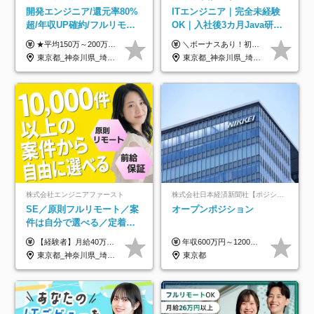
開発エンジニア/還元率80%
ITエンジニア｜完全未経験
超/年収UP確約/フルリモ
OK｜入社後3カ月Java研修
OK/年休130日/平均残業7h/
｜リモート率8割以上｜充実
★平均150万～200万円年収UPを実現！ ★前職給与を100％保証！ ★案件内容の開示・明確な評価体制あり ⇒クライアント評価で即昇給を実現したケースも◎ ★年12回（毎月昇給チャンスあり） ■月給35万円～103万円 ※経験・能力・前職給与を考慮し、決定 ※上記給与には月30時間分(6万6500円以上)の固定残業代が含まれます。超過分は手当として別途支給します ※試用期間3ヶ月あり(期間中の給与・待遇面に差異はありません) ▼収入アップの実例をご紹介 ───────────── ★働き方改革をした30代男性（PG） 子どもが生まれたばかりなのに、忙しい現場で残業も月50～60時間が当たり前。 ⇒残業ほぼゼロ＆週3リモートの働き方に！しかも給与もアップ！ ★収入アップした30代男性（PM） 子供が3人いて家計も苦しく、残業代で稼ぐ日々… ⇒残業をたくさんしていた年収額より、100万円以上アップしました！
＼ボーナスあり！初年度から年収300万円以上／ ■月給25万円～35万円＋残業代全額支給＋各種手当＋賞与年1回 ◎経験・年齢・スキルなどを考慮し、できるだけ優遇します ◎試用期間中(3カ月)は契約社員で、月給18万円＋諸手当になります。 (試用期間中は残業が発生しません。その他の待遇に変更はありません) ----------------- ＼3つの評価軸！実力次第で早期収入アップ！／ 【1】スキル(IT理解、実装力、設計) 【2】実務力(現場評価、コミュ力、品質) 【3】姿勢(自走力、意欲、責任感) この3つの評価軸で、3カ月ごとに評価。社内グレードにより、給与が決まる明確な仕組みです。何ができれば給与が上がるのか分かりやすく、実力や努力次第で早期に収入を増やせます！ 【固定残業代について】 なし（残業代は、実際の労働時間に応じて別途全額支給）
約2万件の案件から選択
のキャリア支援｜残業月10h
東京都_神奈川県_埼玉県_千葉県_大阪府_愛知県_北海道_青森県_岩手県_宮城県_秋田県_山形県_福島県_茨城県_栃木県_群馬県_新潟県_山梨県_長野県_富山県_石川県_福井県_静岡県_岐阜県_三重県_兵庫県_京都府_滋賀県_奈良県_和歌山県_広島県_岡山県_鳥取県_島根県_山口県_徳島県_香川県_愛媛県_高知県_福岡県_熊本県_佐賀県_長崎県_大分県_宮崎県_鹿児島県_沖縄県
東京都_神奈川県_埼玉県_千葉県_大阪府_愛知県_北海道_青森県_岩手県_宮城県_秋田県_山形県_福島県_茨城県_栃木県_群馬県_新潟県_山梨県_長野県_富山県_石川県_福井県_静岡県_岐阜県_三重県_兵庫県_京都府_滋賀県_奈良県_和歌山県_広島県_岡山県_鳥取県_島根県_山口県_徳島県_香川県_愛媛県_高知県_福岡県_熊本県_佐賀県_長崎県_大分県_宮崎県_鹿児島県_沖縄県
株式会社エンジニアファースト
株式会社日本経済新聞社【ポジションマッチ登録】
SE／原則フルリモート／案
オープンポジション
件は自分で選べる／定着率
93%／20～30代活躍中！
【経験者】月給40万円～120万円(固定残業代含む)+各種手当 ★前職給与の総収入額を100％保証｜還元率84％〜100％ ★20代の平均年収570万円 ※月給には、みなし残業手当(月30時間／5万8000円以上)を含みます 超過分は別途追加支給 ※固定残業代は、時間外労働の有無に関わらず30時間分を、月5万8000円~15万7000円支給 ※上記を超える時間外労働分は追加で支給 【未経験者】月給21万円以上＋各種手当 固定残業なし(残業代発生分全額支給) ※6ヶ月の試用期間あり（※条件に変動なし） ▼単価連動性×還元率は84％～100％で収入の大幅UPが可能！ ・案件単価が月50万円の場合：年収417万円 ・案件単価が月70万円の場合：年収584万円 ・案件単価が月100万円の場合：年収834万円 ＜モデル年収＞ ▼400万円～500万円(入社初年度) ▼542万円～626万円(入社2年) ▼667万円～700万円(入社3年） ▼709万円～801万円(入社5年）
年収600万円～1200万円 ※上記年収は、想定年収です。住居費補助、子手当などの各種手当を含む金額です。 ※経験・能力等を考慮の上、当社規定により決定します。
東京都_神奈川県_埼玉県_千葉県_大阪府_愛知県_北海道_青森県_岩手県_宮城県_秋田県_山形県_福島県_茨城県_栃木県_群馬県_新潟県_山梨県_長野県_富山県_石川県_福井県_静岡県_岐阜県_三重県_兵庫県_京都府_滋賀県_奈良県_和歌山県_広島県_岡山県_鳥取県_島根県_山口県_徳島県_香川県_愛媛県_高知県_福岡県_熊本県_佐賀県_長崎県_大分県_宮崎県_鹿児島県_沖縄県
東京都