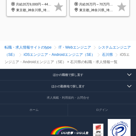
プ正社員◆独自の教育体制
与減ナシ｜年収50万円アッ
月給20万9,000円～44万円 ※試用期間6カ月あり（期間中の待遇に変更なし） ※経験・能力・前給を考慮の上、決定いたします ※時間外手当100％支給 ※派遣就業先が変更となる場合には、就業規則、労使協定等に基づき賃金が変更となる可能性があります
月給35万円～70万円（固定残業代30時間分63,869円～を含む）+賞与年1回 ※30時間を超える分は別途支給します ●これまでのご経験・スキル・前職給与をできる限り考慮します ●待機期間も給与を100％支給します ●試用期間中も給与や福利厚生は同じです ≪年収を維持しながら長く働けます！≫ 一般的な企業では55歳や60歳を機に年収が下がりますが、 当社は役職などではなく「スキルや経験」で評価。 エンジニアとして長く働きながら あなたにふさわしい年収を維持できます！
◆住宅手当制度あり/s
プ実績／昇給率92％（直近3
東京都_神奈川県_埼玉県_千葉県_大阪府_愛知県_青森県_岩手県_宮城県_秋田県_山形県_福島県_茨城県_栃木県_群馬県_山梨県_長野県_福井県_静岡県_岐阜県_三重県_兵庫県_京都府_滋賀県_奈良県_広島県_岡山県_山口県_香川県_福岡県_熊本県_佐賀県_長崎県_大分県_宮崎県_鹿児島県
東京都_神奈川県_埼玉県_千葉県
年）
転職・求人情報サイトのtype
IT・Webエンジニア
システムエンジニア
（SE）
iOSエンジニア・Androidエンジニア（SE）
石川県
iOSエ
ンジニア・Androidエンジニア（SE） × 石川県の転職・求人情報一覧
ほかの職種で探し直す
ほかの勤務地で探し直す
求人掲載・利用規約・お問合せ
ホーム
ログイン