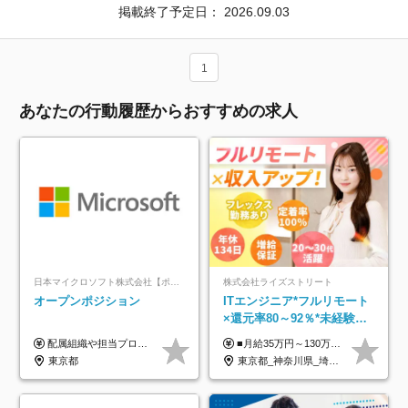
掲載終了予定日：
2026.09.03
1
あなたの行動履歴からおすすめの求人
日本マイクロソフト株式会社【ポジションマッチ登録】
株式会社ライズストリート
オープンポジション
ITエンジニア*フルリモート
×還元率80～92％*未経験歓
迎*年休134日*月給35万～*
配属組織や担当プロジェクトにより異なります。 ▼参考情報 ----------------------- 年俸650万～（1/12を月々支給） ※経験、能力を考慮の上、当社規定により優遇いたします。 ※時間外、休日出勤、深夜手当に対する賃金も基本年俸に含みます。
■月給35万円～130万円＋賞与年2回＋各種手当 ※システムエンジニアの経験をお持ちの方は月給41万円以上＋賞与年2回（108万円～）＋手当 ■単価（年収）アップのチャンスは最大年12回 ※残業代は1分単位で100％全額支給。サービス残業などは一切ありません ※試用期間6ヵ月（試用期間中の待遇・給与に差はありません）
定着率100%
東京都
東京都_神奈川県_埼玉県_千葉県_大阪府_愛知県_北海道_青森県_岩手県_宮城県_秋田県_山形県_福島県_茨城県_栃木県_群馬県_新潟県_山梨県_長野県_富山県_石川県_福井県_静岡県_岐阜県_三重県_兵庫県_京都府_滋賀県_奈良県_和歌山県_広島県_岡山県_鳥取県_島根県_山口県_徳島県_香川県_愛媛県_高知県_福岡県_熊本県_佐賀県_長崎県_大分県_宮崎県_鹿児島県_沖縄県