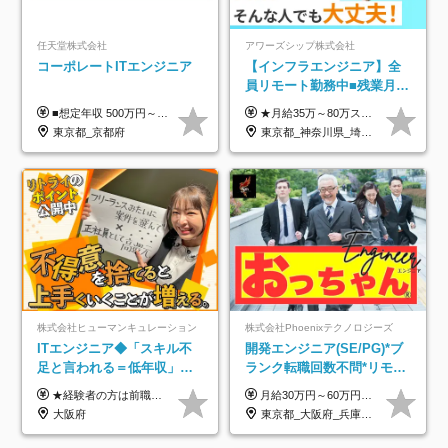
任天堂株式会社
アワーズシップ株式会社
コーポレートITエンジニア
【インフラエンジニア】全
員リモート勤務中■残業月
3h■最大3ヶ月の連休あり■
■想定年収 500万円～900万円 月給制 月給278,000円～ ※残業が発生した場合、残業代を別途全額支給します ※試用期間2ヶ月あり(待遇や給与に差異はありません)
★月給35万～80万スタートも可 【未経験の方】 ■月給26万～80万＋賞与年2回（年2ヶ月分） 【何かしらのインフラエンジニア経験をお持ちの方】 ■月給35万～80万＋賞与年2回（年2ヶ月分） ※スキル・経験などを考慮し決定します ※試用期間6ヶ月あり。期間中は契約社員となります。その他の待遇に差異はありません（試用期間終了後、昇給の可能性あり） ※上記金額には固定残業代（月30時間分／4万9600円～15万2600円）を含みます。超過分は別途支給いたします。 ＼頑張りはインセンティブで還元！／ クライアントに貢献度を評価され、当社のエンジニアが追加で案件に参画することになるなど、会社にとって利益になる行動はしっかり評価します。 会社の成長に貢献できていることを実感でき、「もっと頑張ろう」と思える体制づくりを整えています！
年休126日■20～30代活躍
東京都_京都府
東京都_神奈川県_埼玉県_千葉県_大阪府
中！
株式会社ヒューマンキュレーション
株式会社Phoenixテクノロジーズ
ITエンジニア◆「スキル不
開発エンジニア(SE/PG)*ブ
足と言われる＝低年収」で
ランク転職回数不問*リモー
はない！｜ 不安を克服し、
ト案件多数*残業ほぼ0*通院
★経験者の方は前職の年収以上を保証します ★案件単価を開示した上で80％以上を還元します 月給25万円以上＋賞与年2回 ※経験や能力を考慮の上で優遇します ※試用期間が3ヶ月(その間の給与・待遇・雇用形態に変更はありません) ※月給には月20時間分のみなし残業手当(5万円)を含みます(超過分は別途支給) ★残業平均は月10時間以下ですので、毎月10時間分程度はお得です！
月給30万円～60万円+住宅手当+職能手当+役職手当+決算賞与+報奨金 ※経験・能力を考慮し、優遇します ※給与には20時間分のみなし時間外手当(3万7000円以上)を含みます(超過時間分は別途追加支給) ※試用期間3～6ヵ月あり(その間の給与、待遇に差異なし) ※場合によって契約社員での採用の可能性あり(面接時に応相談)
年収アップした社員の実例
のための半休制度あり
大阪府
東京都_大阪府_兵庫県_京都府_福岡県