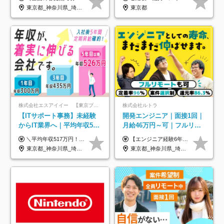
り/年休130日
東京都_神奈川県_埼玉県_千葉県_大阪府_愛知県_北海道_青森県_岩手県_宮城県_秋田県_山形県_福島県_茨城県_栃木県_群馬県_新潟県_山梨県_長野県_富山県_石川県_福井県_静岡県_岐阜県_三重県_兵庫県_京都府_滋賀県_奈良県_和歌山県_広島県_岡山県_鳥取県_島根県_山口県_徳島県_香川県_愛媛県_高知県_福岡県_熊本県_佐賀県_長崎県_大分県_宮崎県_鹿児島県_沖縄県
東京都
株式会社エスアイイー 【東京プロマーケット上場】
株式会社ルトラ
【ITサポート事務】未経験
開発エンジニア｜面接1回｜
からIT業界へ｜平均年収517
月給46万円～可｜フルリモ
万円｜ホワイト企業認定｜
ートも可｜案件選択制｜定
＼平均年収517万円！入社5年目まで毎年必ず昇給／ ■賞与年3回 ■年収800万円以上も可 ■入社3年以上の平均年収469.2万円 月給23万2000円以上＋賞与年3回＋各種手当 ☆入社5年目まで最大1万5000円の定期昇給を確約 ┃各種手当充実 ・規定の資格を取得すれば、2000円～5万円を毎月支給（2万4000円～60万円／年） ・研修中に取得した取得率95％の資格でも研修後の給料UP ※月給は年齢・経験・能力を考慮して、優遇いたします ※上記月給金額は固定残業代（20時間/3万1300円円以上）を含み、超過分は別途支給いたします ※試用期間（6ヶ月）は月給に変動はありますが、その他待遇に差異はありません ├入社後1ヶ月～3ヶ月間は、月給20万1900円となります └上記金額は固定残業代（10時間／1万6000円）を含み、超過分は別途支給いたします
【エンジニア経験6年以上の方】 月給46万円～100万円（固定残業代含む） ※上記月給には月30時間分の固定残業代（月8万7,400円～月19万円）を含む。超過分は全額支給。 【エンジニア経験4年以上の方】 月給42万円～100万円（固定残業代含む） ※上記月給には月30時間分の固定残業代（月7万9,800円～月19万円）を含む。超過分は全額支給。 【エンジニア経験4年未満の方】 月給38万円～100万円（固定残業代含む） ※上記月給には月30時間分の固定残業代（月7万2,200円～月19万円）を含む。超過分は全額支給。 ※経験、スキル、前職給与などを踏まえて決定。 ◆ルトラの給与制度のポイント！◆ ・社員の95%が入社時に年収UP！最高で300万円UPの実績も ・平均還元率86.3%（交通費・住宅手当・会社負担分の社保も含む） ・人柄やポテンシャルを評価し、スキル以上の希望年収を提示することも ・退職金制度やリファラル手当（平均50万円）あり
年休134日｜リモートOK
着率96％以上｜副業OK｜住
東京都_神奈川県_埼玉県_千葉県_大阪府_愛知県_北海道_青森県_岩手県_宮城県_秋田県_山形県_福島県_茨城県_栃木県_群馬県_新潟県_山梨県_長野県_富山県_石川県_福井県_静岡県_岐阜県_三重県_兵庫県_京都府_滋賀県_奈良県_和歌山県_広島県_岡山県_鳥取県_島根県_山口県_徳島県_香川県_愛媛県_高知県_福岡県_熊本県_佐賀県_長崎県_大分県_宮崎県_鹿児島県_沖縄県
東京都_神奈川県_埼玉県_千葉県_大阪府_愛知県_北海道_青森県_岩手県_宮城県_秋田県_山形県_福島県_茨城県_栃木県_群馬県_新潟県_山梨県_長野県_富山県_石川県_福井県_静岡県_岐阜県_三重県_兵庫県_京都府_滋賀県_奈良県_和歌山県_広島県_岡山県_鳥取県_島根県_山口県_徳島県_香川県_愛媛県_高知県_福岡県_熊本県_佐賀県_長崎県_大分県_宮崎県_鹿児島県_沖縄県
宅手当