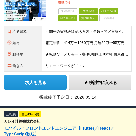
環境です
未経験歓迎
学歴不問
ベテランOK
完全週休2日
賞与複数月
面接1回
応募資格
＼開発の実務経験がある方（年数不問／言語不問）／ ■学歴不問／第二新卒歓迎 《こんなモヤモヤ、ありませんか？》 □単価が上がっても、給料に反映されなかった □案件を選べず、やらされ感がある □同じ
給与
想定年収：414万〜1080万円 月給25万〜55万円 ＋ 賞与年2回 ＋ 諸手当 ※残業代は別途全額支給／※経験・スキルに応じ当社規定により決定 ＼直請け6割だから、還元できる／ 間に何社も入ら
勤務地
★転勤なし／リモート案件6割以上 ■本社 東京都中央区日本橋堀留町1-5-7 YOUビル 7A ■勤務地 関東を中心としたお客様先 ※受託案件も多数ございます ※地方の方への引越サポート10万円支
働き方
リモートワークがメイン
求人を見る
検討中に入れる
掲載終了予定日：
2026.09.14
正社員
自己PR不要
カシオ計算機株式会社
モバイル・フロントエンドエンジニア【Flutter／React／
TypeScript歓迎】