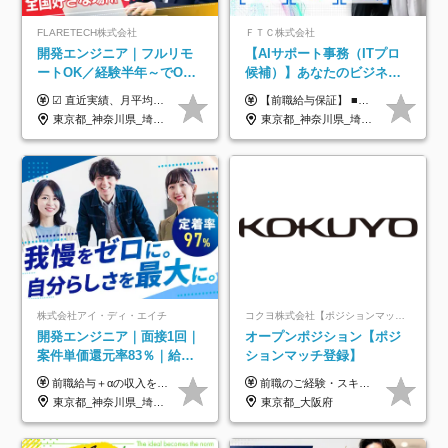
FLARETECH株式会社
ＦＴＣ株式会社
開発エンジニア｜フルリモ
【AIサポート事務（ITプロ
ートOK／経験半年～でOK
候補）】あなたのビジネス
／実質還元率80～90%／前
経験をAI業界で活かす◆IT
☑︎ 直近実績、月平均17,000円の昇給 ☑︎ 前職給与100%保証 ☑︎ 実質還元率80～90% ☑︎ 待機時も給与は満額支給 月給35万円～70万円＋交通費など各種手当 ※想定年収：4,200,000円～10,560,000円 ※経験・能力等を考慮の上で決定します。 ※上記金額には、みなし残業手当（50時間分・104,000円～212,000円）を含みます。超過分は別途追加支給します。 ┗残業時間は月平均10時間、多い時でも20時間程度と安定しております ★単価連動型の給与体系ではないため、万が一待機になってもその間の給与は満額支給しています。 ＜1年間の昇給事例をご紹介！＞ ・20代/フロントエンドエンジニア：月給274,000円→月給362,000円（＋88,000円/月） ・20代/iOSエンジニア：月給237,000円→月給287,000円（＋50,000円/月） ・20代/Androidエンジニア：月給316,000円→月給374,000円（＋58,000円/月） ・30代/Javaエンジニア（上流）：月給340,000円→月給418,000円（＋78,000円/月） ・30代/PMO：月給340,000円→月給418,000円（＋78,000円/月）
【前職給与保証】 ■未経験者： 月給30万円～35万円 ■ローキャリア（経験目安1年程度）： 月給35万円～40万円 ■経験者（経験目安3年以上）： 月給40万円～60万円 ■即戦力（経験目安5年以上）： 月給45万円～80万円 ※上記金額には固定残業代30時間分 【未経験者5万5000円～7万3000円、 ローキャリア6万4000円～7万3000円、 経験者5万8000円～10万9000円、 即戦力8万2000円～14万5000円】を含みます。 ※30時間を超える場合は追加で全額支給します。 ※経験・能力・前職給与などを総合的に評価したうえでご納得いただけるよう個別決定。 未経験者の場合、前職給与とポテンシャルを査定のうえ決定いたします。 ※日本国内でのIT業界経験、または同等の実務経験と能力に応じて決定します。 ※前職給与は日本円かつ、日本国内での実績に基づき評価します。 【納得の評価システム】 ★クォーター毎に査定する評価制度導入！ 明確な評価基準で翌年度年収を上げましょう！ ★評価対象期間に在籍中のほとんどの社員が昇給し 年収アップを実現しています！ ★様々なインセンティブ制度を用意し多角的に正当評価しています！ ※試用期間6カ月（期間中の待遇等に差異なし）
給保証／AI系など最先端案
未経験OK◆目指せるコンサ
東京都_神奈川県_埼玉県_千葉県_大阪府_愛知県_北海道_青森県_岩手県_宮城県_秋田県_山形県_福島県_茨城県_栃木県_群馬県_新潟県_山梨県_長野県_富山県_石川県_福井県_静岡県_岐阜県_三重県_兵庫県_京都府_滋賀県_奈良県_和歌山県_広島県_岡山県_鳥取県_島根県_山口県_徳島県_香川県_愛媛県_高知県_福岡県_熊本県_佐賀県_長崎県_大分県_宮崎県_鹿児島県_沖縄県
東京都_神奈川県_埼玉県_千葉県
件多数
ル
株式会社アイ・ディ・エイチ
コクヨ株式会社【ポジションマッチ登録】
開発エンジニア｜面接1回｜
オープンポジション【ポジ
案件単価還元率83％｜給与
ションマッチ登録】
UP保証｜年休140日｜在宅
前職給与＋αの収入を保証 月給42万円～120万円＋各種手当＋賞与 給与基準が明確かつ高還元です。 一人ひとりが安定した環境のもと、長く活躍できる職場を目指しています。 ※平均年収650万円 ・還元率83％ ・各種手当について 職能手当／職務手当／資格手当／営業手当 など ※前職での経験・能力、給与などを考慮の上、当社規定により優遇いたします ※試用期間あり（3ヶ月／期間中の条件に変動はありません） ※上記金額には固定残業代（78,948円～225,564円/月30時間分）を含みます 超過分は別途全額支給いたします ・年収UPを保証 過去には転職時に〈年収200万円UP〉したエンジニアも在籍しています。入社時だけでなく、入社後も安心の給与水準で働ける環境です。キャリアや技術力が正当に評価されていないと感じていたら、一度面接でお話ししましょう！ 当社では管理職の人数は最低限にし、無駄な管理をしません。その費用削減分を社員の給与に還元しています！
前職のご経験・スキル等を考慮して決定します。
利用率9割｜独立支援・副業
東京都_神奈川県_埼玉県_千葉県_大阪府_愛知県_北海道_青森県_岩手県_宮城県_秋田県_山形県_福島県_茨城県_栃木県_群馬県_新潟県_山梨県_長野県_富山県_石川県_福井県_静岡県_岐阜県_三重県_兵庫県_京都府_滋賀県_奈良県_和歌山県_広島県_岡山県_鳥取県_島根県_山口県_徳島県_香川県_愛媛県_高知県_福岡県_熊本県_佐賀県_長崎県_大分県_宮崎県_鹿児島県_沖縄県
東京都_大阪府
制度