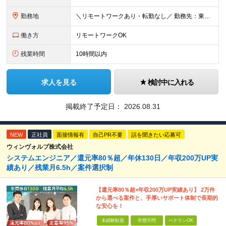
勤務地
＼リモートワークあり・転勤なし／ 勤務先：東京都23区、神奈川県、千葉県、埼玉県の各プロジェクト先 ※リモートワーク可能ですが案件により変更の場合がございます。 ■本社 東京都豊島区南池袋1-16-
働き方
リモートワークOK
残業時間
10時間以内
求人を見る
検討中に入れる
掲載終了予定日：
2026.08.31
NEW
正社員
面接情報有
自己PR不要
話を聞きたい応募可
ウィンヴォルブ株式会社
システムエンジニア／還元率80％超／年休130日／年収200万UP実
績あり／残業月6.5h／案件選択制
【還元率80％超×年収200万UP実績あり】 2万件
から選べる案件と、手厚いサポート体制で長期的
な安心を！
未経験歓迎
学歴不問
ベテランOK