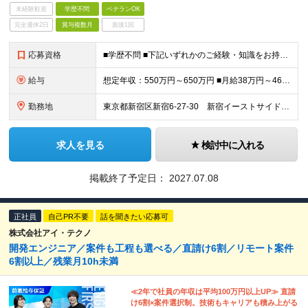
未経験歓迎
学歴不問
ベテランOK
完全週休2日
賞与複数月
面接1回
応募資格
■学歴不問 ■下記いずれかのご経験・知識をお持ちの方 ・モバイルアプリの開発経験（設計～実装まで一連の経験があると可） ・既存システムとの連携するプロジェクトマネジメント経験
給与
想定年収：550万円～650万円 ■月給38万円～46万円＋賞与：年2回（6月／12月支給）※業績連動 ※現年収を考慮し、弊社規定により決定いたします。 ※想定年収：賞与・予算達成報奨・年間プロフィ
勤務地
東京都新宿区新宿6-27-30 新宿イーストサイドスクエアWest3階 (変更の範囲)上記を除く当社関連勤務地
求人を見る
検討中に入れる
掲載終了予定日：
2027.07.08
正社員
自己PR不要
話を聞きたい応募可
株式会社アイ・テクノ
開発エンジニア／案件も工程も選べる／直請け6割／リモート案件
6割以上／残業月10h未満
≪2年で社員の年収は平均100万円以上UP≫ 直請
け6割×案件選択制。技術もキャリアも積み上がる