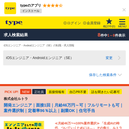
typeのアプリ
インストール
ログイン
会員登録
検討中(
0
)
MENU
8
求人検索結果
件中
1～8
件表示
iOSエンジニア・Androidエンジニア（SE）の転職・求人情報
iOSエンジニア・Androidエンジニア（SE）
変更
保存した検索条件
PICK UP!
NEW
正社員
面接情報有
自己PR不要
話を聞きたい応募可
株式会社ルトラ
開発エンジニア｜面接1回｜月給46万円～可｜フルリモートも可｜
案件選択制｜定着率96％以上｜副業OK｜住宅手当
≪月給46万〜×100%案件選択≫ 「生成AIの時
代、ついていくためには…」 その焦り、ルトラ