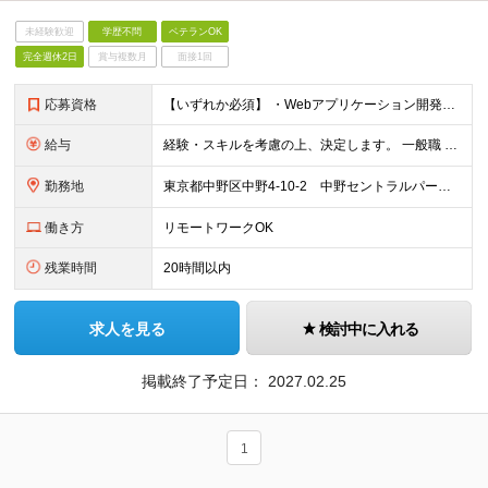
未経験歓迎
学歴不問
ベテランOK
完全週休2日
賞与複数月
面接1回
応募資格
【いずれか必須】 ・Webアプリケーション開発の実務経験（3年以上） ・クラウドサービス開発の実務経験（3年以上） ・プロジェクトマネージャーの実務経験（3年以上）
給与
経験・スキルを考慮の上、決定します。 一般職 想定年収430万円〜750万円 月給25万5千円〜45万円 ※別途残業代全額支給 管理職 想定年収720万円〜980万円 月給60万円〜81万5千円
勤務地
東京都中野区中野4-10-2 中野セントラルパークサウス16F （将来的な就業場所の変更の範囲）会社の定める事業所への異動（総合職は転居を伴う配置転換を含む）を命じることがある。
働き方
リモートワークOK
残業時間
20時間以内
求人を見る
検討中に入れる
掲載終了予定日：
2027.02.25
1