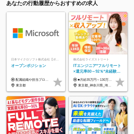
あなたの行動履歴からおすすめの求人
日本マイクロソフト株式会社【ポジションマッチ登録】
株式会社ライズストリート
オープンポジション
ITエンジニア*フルリモート
×還元率80～92％*未経験歓
迎*年休134日*月給35万～*
配属組織や担当プロジェクトにより異なります。 ▼参考情報 ----------------------- 年俸650万～（1/12を月々支給） ※経験、能力を考慮の上、当社規定により優遇いたします。 ※時間外、休日出勤、深夜手当に対する賃金も基本年俸に含みます。
■月給35万円～130万円＋賞与年2回＋各種手当 ※システムエンジニアの経験をお持ちの方は月給41万円以上＋賞与年2回（108万円～）＋手当 ■単価（年収）アップのチャンスは最大年12回 ※残業代は1分単位で100％全額支給。サービス残業などは一切ありません ※試用期間6ヵ月（試用期間中の待遇・給与に差はありません）
定着率100%
東京都
東京都_神奈川県_埼玉県_千葉県_大阪府_愛知県_北海道_青森県_岩手県_宮城県_秋田県_山形県_福島県_茨城県_栃木県_群馬県_新潟県_山梨県_長野県_富山県_石川県_福井県_静岡県_岐阜県_三重県_兵庫県_京都府_滋賀県_奈良県_和歌山県_広島県_岡山県_鳥取県_島根県_山口県_徳島県_香川県_愛媛県_高知県_福岡県_熊本県_佐賀県_長崎県_大分県_宮崎県_鹿児島県_沖縄県