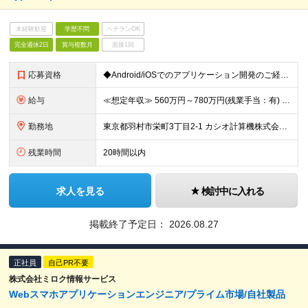
未経験歓迎
学歴不問
ベテランOK
完全週休2日
賞与複数月
面接1回
応募資格
◆Android/iOSでのアプリケーション開発のご経験がある方 ＜求める人物像＞ ・スマートフォンアプリケーションの開発業務経験が3年以上ある方 ・協調性が高く、チームメンバーと円滑にコミュニケー
給与
≪想定年収≫ 560万円～780万円(残業手当：有) ※待遇はスキル、経験に応じて個別に決定致します。 ※基本給＋賞与（年2回）、別途残業代、諸手当を支給（残業代は1分単位で支給いたします） ※試用期
勤務地
東京都羽村市栄町3丁目2-1 カシオ計算機株式会社 羽村技術センター ※転勤は当面ありません。 ※在宅勤務あり（部署平均：週3日～4日程度） ※(変更の範囲)会社の定める勤務地
残業時間
20時間以内
求人を見る
検討中に入れる
掲載終了予定日：
2026.08.27
正社員
自己PR不要
株式会社ミロク情報サービス
Webスマホアプリケーションエンジニア/プライム市場/自社製品