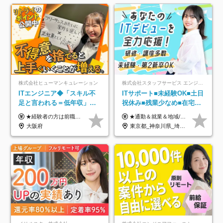
株式会社ヒューマンキュレーション
株式会社スタッフサービス エンジニアリング事業本部
ITエンジニア◆「スキル不
ITサポート■未経験OK■土日
足と言われる＝低年収」で
祝休み■残業少なめ■在宅実
はない！｜ 不安を克服し、
績あり■約900種類のスキル
★経験者の方は前職の年収以上を保証します ★案件単価を開示した上で80％以上を還元します 月給25万円以上＋賞与年2回 ※経験や能力を考慮の上で優遇します ※試用期間が3ヶ月(その間の給与・待遇・雇用形態に変更はありません) ※月給には月20時間分のみなし残業手当(5万円)を含みます(超過分は別途支給) ★残業平均は月10時間以下ですので、毎月10時間分程度はお得です！
★通勤＆就業＆地域/住宅＆役職手当あり ★残業代は全額支給 ★選べる給与制度あり！ ■東京・神奈川・千葉・埼玉勤務の場合 月給24.5万円～55万円＋諸手当 （残業代は全額支給） (20,000円の地域/住宅手当込み) ■愛知・京都・大阪・兵庫勤務の場合 月給24万円以上＋諸手当 （残業代は全額支給） (15,000円の地域/住宅手当込み) ■茨城・栃木・群馬・静岡・三重・滋賀・広島・福岡勤務の場合 月給23.5万円以上＋諸手当 （残業代は全額支給） (10,000円の地域/住宅手当込み) ■北海道・宮城・山梨・長野・岐阜・奈良・和歌山・岡山勤務の場合 月給23万円以上＋諸手当 （残業代は全額支給） (5,000円の地域/住宅手当込み) ■その他のエリア勤務の場合 月給22.5万円以上＋諸手当 （残業代は全額支給） ※経験や能力を考慮し、当社規定により優遇します 【昇給：年一回実施】 【選べる給与制度】 ★収入を重視する方に… 「変動型人事制度」の選択も可能（派遣先からの評価に応じて収入アップ！） ※年2回のタイミングで希望者と面談の上決定します。
年収アップした社員の実例
アップ講座あり■全国募集
大阪府
東京都_神奈川県_埼玉県_千葉県_大阪府_愛知県_北海道_岩手県_宮城県_山形県_福島県_茨城県_栃木県_群馬県_山梨県_長野県_富山県_石川県_静岡県_岐阜県_三重県_兵庫県_京都府_滋賀県_奈良県_広島県_岡山県_山口県_愛媛県_福岡県_熊本県_長崎県