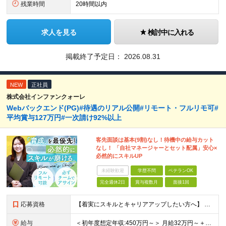
残業時間
20時間以内
求人を見る
検討中に入れる
掲載終了予定日：
2026.08.31
NEW
正社員
株式会社インファンクォーレ
Webバックエンド(PG)#待遇のリアル公開#リモート・フルリモ可#
平均賞与127万円#一次請け92%以上
客先面談は基本(9割)なし！待機中の給与カット
なし！ 「自社マネージャーとセット配属」安心×
必然的にスキルUP
未経験歓迎
学歴不問
ベテランOK
完全週休2日
賞与複数月
面接1回
応募資格
【着実にスキルとキャリアアップしたい方へ】 ●何らかのシステム開発経験をお持ちの方（言語不問／目安：経験2年以上） ●学歴不問・第二新卒歓迎 ★こんな方にピッタリです ◎チームワークやコミュニケーシ
給与
＜初年度想定年収:450万円～＞ 月給32万円～＋諸手当＋決算賞与＋寸志の計2回 ※経験・スキルを考慮の上決定 ※固定残業代（30時間分／6万1000円～）含む。超過分は別途全額支給 ※試用期間6ヶ月