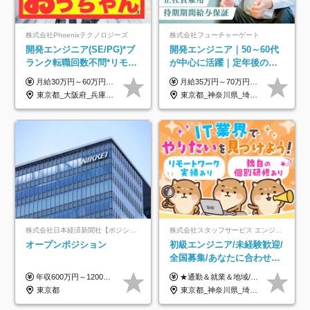
株式会社Phoenixテクノロジーズ
株式会社フューチャーゲート
開発エンジニア(SE/PG)*ブ
開発エンジニア｜50～60代
ランク転職回数不問*リモー
が中心に活躍｜定年後の給
ト案件多数*残業ほぼ0*通院
与減ナシ｜年収50万円アッ
月給30万円～60万円+住宅手当+職能手当+役職手当+決算賞与+報奨金 ※経験・能力を考慮し、優遇します ※給与には20時間分のみなし時間外手当(3万7000円以上)を含みます(超過時間分は別途追加支給) ※試用期間3～6ヵ月あり(その間の給与、待遇に差異なし) ※場合によって契約社員での採用の可能性あり(面接時に応相談)
月給35万円～70万円（固定残業代30時間分63,869円～を含む）+賞与年1回 ※30時間を超える分は別途支給します ●これまでのご経験・スキル・前職給与をできる限り考慮します ●待機期間も給与を100％支給します ●試用期間中も給与や福利厚生は同じです ≪年収を維持しながら長く働けます！≫ 一般的な企業では55歳や60歳を機に年収が下がりますが、 当社は役職などではなく「スキルや経験」で評価。 エンジニアとして長く働きながら あなたにふさわしい年収を維持できます！
のための半休制度あり
プ実績／昇給率92％（直近3
東京都_大阪府_兵庫県_京都府_福岡県
東京都_神奈川県_埼玉県_千葉県
年）
株式会社日本経済新聞社【ポジションマッチ登録】
株式会社スタッフサービス エンジニアリング事業本部
オープンポジション
初級エンジニア/未経験歓迎/
全国募集/あなたに合わせた
オリジナル研修をご用
年収600万円～1200万円 ※上記年収は、想定年収です。住居費補助、子手当などの各種手当を含む金額です。 ※経験・能力等を考慮の上、当社規定により決定します。
★通勤＆就業＆地域/住宅＆役職手当あり ★残業代は全額支給 ★選べる給与制度あり！ ■東京・神奈川・千葉・埼玉勤務の場合 月給24.5万円～55万円＋諸手当 （残業代は全額支給） (20,000円の地域/住宅手当込み) ■愛知・京都・大阪・兵庫勤務の場合 月給24万円以上＋諸手当 （残業代は全額支給） (15,000円の地域/住宅手当込み) ■茨城・栃木・群馬・静岡・三重・滋賀・広島・福岡勤務の場合 月給23.5万円以上＋諸手当 （残業代は全額支給） (10,000円の地域/住宅手当込み) ■北海道・宮城・山梨・長野・岐阜・奈良・和歌山・岡山勤務の場合 月給23万円以上＋諸手当 （残業代は全額支給） (5,000円の地域/住宅手当込み) ■その他のエリア勤務の場合 月給22.5万円以上＋諸手当 （残業代は全額支給） ※経験や能力を考慮し、当社規定により優遇します 【昇給：年一回実施】 【選べる給与制度】 ★収入を重視する方に… 「変動型人事制度」の選択も可能（派遣先からの評価に応じて収入アップ！） ※年2回のタイミングで希望者と面談の上決定します。
意/AI・IoT/残業平均8時間
東京都
東京都_神奈川県_埼玉県_千葉県_大阪府_愛知県_北海道_岩手県_宮城県_山形県_福島県_茨城県_栃木県_群馬県_山梨県_長野県_富山県_石川県_静岡県_岐阜県_三重県_兵庫県_京都府_滋賀県_奈良県_広島県_岡山県_山口県_愛媛県_福岡県_熊本県_長崎県