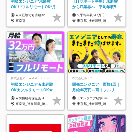
初級エンジニア*未経験
【ITサポート事務】未経験
OK！*フルリモートOK*月給
からIT業界へ｜平均年収517
32万～*残業月9.8h*1ヶ月の
万円｜ホワイト企業認定｜
★未経験でも月給32万円スタート★ 月収32万円～35万円＋各種手当（資格手当だけで毎月15万の上乗せ実績あり！） ★資格手当豊富！1資格につき最大3万円支給 ★功績手当の導入で、毎月のお給与に上乗せで最大10万円支給している社員も！ ★1回の昇級で年収数十万UPも可 ★ゆくゆくは年収1000万以上も目指せる 年俸384万円～1,162万8,000円（12分割） ※経験・スキルを考慮の上決定します ※上記金額には固定残業代（月30h分・60,800円～66,500円）を含みます ※超過分は別途全額支給します ※試用期間2ヶ月間あり（その他待遇に差異はありません）
＼平均年収517万円！入社5年目まで毎年必ず昇給／ ■賞与年3回 ■年収800万円以上も可 ■入社3年以上の平均年収469.2万円 月給23万2000円以上＋賞与年3回＋各種手当 ☆入社5年目まで最大1万5000円の定期昇給を確約 ┃各種手当充実 ・規定の資格を取得すれば、2000円～5万円を毎月支給（2万4000円～60万円／年） ・研修中に取得した取得率95％の資格でも研修後の給料UP ※月給は年齢・経験・能力を考慮して、優遇いたします ※上記月給金額は固定残業代（20時間/3万1300円円以上）を含み、超過分は別途支給いたします ※試用期間（6ヶ月）は月給に変動はありますが、その他待遇に差異はありません ├入社後1ヶ月～3ヶ月間は、月給20万1900円となります └上記金額は固定残業代（10時間／1万6000円）を含み、超過分は別途支給いたします
研修*資格取得率100％
年休134日｜リモートOK
東京都
東京都_神奈川県_埼玉県_千葉県_大阪府_愛知県_北海道_青森県_岩手県_宮城県_秋田県_山形県_福島県_茨城県_栃木県_群馬県_新潟県_山梨県_長野県_富山県_石川県_福井県_静岡県_岐阜県_三重県_兵庫県_京都府_滋賀県_奈良県_和歌山県_広島県_岡山県_鳥取県_島根県_山口県_徳島県_香川県_愛媛県_高知県_福岡県_熊本県_佐賀県_長崎県_大分県_宮崎県_鹿児島県_沖縄県
株式会社Ｃ Ａｄｄｉｔｉｏｎ
株式会社ルトラ
初級エンジニア★未経験
開発エンジニア｜面接1回｜
OK★フルリモートOK★月
月給46万円～可｜フルリモ
給32万円～★残業月10h＆
ートも可｜案件選択制｜定
★前職給与保証あり ★月給32万円以上＋インセンティブあり 月給32万円以上＋インセンティブ＋各種手当 ※上記には固定残業代（月30時間・44,400円～）を含みます ※超過分は別途支給します ※試用期間はございません ★＼成果＝あなたの収入／★ 【1】案件単価ー8万円＝あなたの給与 参画したプロジェクトの案件単価から 一律8万円引いた金額があなたの給与です！ （月給例） ■1人称での構築・小規模な詳細設計 案件単価55万円ー8万円＝月給47万円（還元率85.5%） ■大型案件の設計・構築やプロジェクト管理 案件単価90万円ー8万円＝月給82万円（還元率91.1%） ‥‥‥‥‥‥‥‥‥‥‥‥‥‥‥‥‥‥ 【2】月給の他にも豊富なインセンティブあり 全員が月3～13万円のインセンティブをゲットしています！ ≪インセンティブ制度≫ 稼働している現場で増員・交代が発生し、 当社の人員を配属が決定した際に支給。 ◇C Addition正社員が参画 ：実粗利の10%／毎月 ◇協力会社所属の社員が参画：実粗利の30%／毎月 ≪リファラル制度≫ あなたの知り合いが当社のメンバーになった際に、 毎月1人あたり2万円支給します◎ ‥‥‥‥‥‥‥‥‥‥‥‥‥‥‥‥‥‥
【エンジニア経験6年以上の方】 月給46万円～100万円（固定残業代含む） ※上記月給には月30時間分の固定残業代（月8万7,400円～月19万円）を含む。超過分は全額支給。 【エンジニア経験4年以上の方】 月給42万円～100万円（固定残業代含む） ※上記月給には月30時間分の固定残業代（月7万9,800円～月19万円）を含む。超過分は全額支給。 【エンジニア経験4年未満の方】 月給38万円～100万円（固定残業代含む） ※上記月給には月30時間分の固定残業代（月7万2,200円～月19万円）を含む。超過分は全額支給。 ※経験、スキル、前職給与などを踏まえて決定。 ◆ルトラの給与制度のポイント！◆ ・社員の95%が入社時に年収UP！最高で300万円UPの実績も ・平均還元率86.3%（交通費・住宅手当・会社負担分の社保も含む） ・人柄やポテンシャルを評価し、スキル以上の希望年収を提示することも ・退職金制度やリファラル手当（平均50万円）あり
年休120日以上★副業可
着率96％以上｜副業OK｜住
東京都_神奈川県_埼玉県_千葉県_大阪府_愛知県_北海道_青森県_岩手県_宮城県_秋田県_山形県_福島県_茨城県_栃木県_群馬県_新潟県_山梨県_長野県_富山県_石川県_福井県_静岡県_岐阜県_三重県_兵庫県_京都府_滋賀県_奈良県_和歌山県_広島県_岡山県_鳥取県_島根県_山口県_徳島県_香川県_愛媛県_高知県_福岡県_熊本県_佐賀県_長崎県_大分県_宮崎県_鹿児島県_沖縄県
東京都_神奈川県_埼玉県_千葉県_大阪府_愛知県_北海道_青森県_岩手県_宮城県_秋田県_山形県_福島県_茨城県_栃木県_群馬県_新潟県_山梨県_長野県_富山県_石川県_福井県_静岡県_岐阜県_三重県_兵庫県_京都府_滋賀県_奈良県_和歌山県_広島県_岡山県_鳥取県_島根県_山口県_徳島県_香川県_愛媛県_高知県_福岡県_熊本県_佐賀県_長崎県_大分県_宮崎県_鹿児島県_沖縄県
宅手当