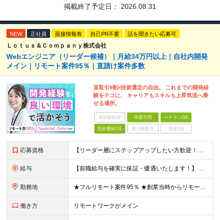
掲載終了予定日：
2026.08.31
NEW
正社員
面接情報有
自己PR不要
話を聞きたい応募可
Ｌｏｔｕｓ＆Ｃｏｍｐａｎｙ株式会社
Webエンジニア（リーダー候補）｜月給34万円以上｜自社内開発
メイン｜リモート案件95％｜直請け案件多数
直取引9割×技術選定の自由。 これまでの開発経
験をテコに、 キャリアもスキルも上昇気流へ乗
せる場所。
未経験歓迎
学歴不問
ベテランOK
完全週休2日
賞与複数月
面接1回
応募資格
【リーダー層にステップアップしたい方歓迎！】 ■何かしらの開発経験をお持ちの方（言語不問） └テスター・ローコード開発のみや、 C言語での組み込み開発経験でも大歓迎です！ ■本社に出社できる方 └
給与
【前職給与を確実に保証・優遇いたします！】 ★経験・スキル・前職年収を考慮し、前職以上の提示を基本として決定します。 月給 34万円～48万円 ＋ 昇給査定年2回 ※経験・能力を考慮の上、社内規定
勤務地
★フルリモート案件95％ ★創業当時からリモートワークに注力 勤務は自宅または中目黒オフィスが中心となります。 案件の約9割は受託開発ですが、 一部案件では首都圏のクライアント先で勤務いただく場合が
働き方
リモートワークがメイン