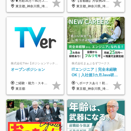
★月給35万～80万スタートも可 【未経験の方】 ■月給26万～80万＋賞与年2回（年2ヶ月分） 【何かしらのインフラエンジニア経験をお持ちの方】 ■月給35万～80万＋賞与年2回（年2ヶ月分） ※スキル・経験などを考慮し決定します ※試用期間6ヶ月あり。期間中は契約社員となります。その他の待遇に差異はありません（試用期間終了後、昇給の可能性あり） ※上記金額には固定残業代（月30時間分／4万9600円～15万2600円）を含みます。超過分は別途支給いたします。 ＼頑張りはインセンティブで還元！／ クライアントに貢献度を評価され、当社のエンジニアが追加で案件に参画することになるなど、会社にとって利益になる行動はしっかり評価します。 会社の成長に貢献できていることを実感でき、「もっと頑張ろう」と思える体制づくりを整えています！
【首都圏】月収例29.5万円（月給26万円＋諸手当） 【東海・関西】月収例28.5万円（月給25万円＋諸手当） 【九州】月収例26万円（月給23万円＋諸手当） ※経験・スキル・前職給与を踏まえ、総合的に判断して決定します。 例：首都圏 月収例31万円（月給27万円＋諸手当） ◆各種手当 ・通勤手当（上限4万円まで） ・残業代手当（1分単位で全額支給） ※固定残業代制は採用しておりません ・深夜勤務手当 ・資格取得支援（ランクに応じてお祝い金1万円～10万円を支給） ◆昇給：年1回 ◆補足 ・研修中1ヶ月間は、時給1670円となります。 ・試用期間6ヶ月あり。その間の待遇に変更はありません。 ※詳細は面接時にご案内します。
年休126日■20～30代活躍
1回/SE
東京都_神奈川県_埼玉県_千葉県_大阪府
東京都_神奈川県_埼玉県_千葉県_大阪府_愛知県_兵庫県_京都府_福岡県
中！
株式会社TVer【ポジションマッチ登録】
株式会社まぁぶるずワークス
オープンポジション
ITエンジニア｜完全未経験
OK｜入社後3カ月Java研修
｜リモート率8割以上｜充実
ご経験・能力・スキル等により、当社基準にて優遇・相談のうえ決定いたします。
＼ボーナスあり！初年度から年収300万円以上／ ■月給25万円～35万円＋残業代全額支給＋各種手当＋賞与年1回 ◎経験・年齢・スキルなどを考慮し、できるだけ優遇します ◎試用期間中(3カ月)は契約社員で、月給21万円＋諸手当になります。 (試用期間中は残業が発生しません。その他の待遇に変更はありません) ----------------- ＼3つの評価軸！実力次第で早期収入アップ！／ 【1】スキル(IT理解、実装力、設計) 【2】実務力(現場評価、コミュ力、品質) 【3】姿勢(自走力、意欲、責任感) この3つの評価軸で、3カ月ごとに評価。社内グレードにより、給与が決まる明確な仕組みです。何ができれば給与が上がるのか分かりやすく、実力や努力次第で早期に収入を増やせます！ 【固定残業代について】 なし（残業代は、実際の労働時間に応じて別途全額支給）
のキャリア支援｜残業月10h
東京都
東京都_神奈川県_埼玉県_千葉県_大阪府_愛知県_北海道_青森県_岩手県_宮城県_秋田県_山形県_福島県_茨城県_栃木県_群馬県_新潟県_山梨県_長野県_富山県_石川県_福井県_静岡県_岐阜県_三重県_兵庫県_京都府_滋賀県_奈良県_和歌山県_広島県_岡山県_鳥取県_島根県_山口県_徳島県_香川県_愛媛県_高知県_福岡県_熊本県_佐賀県_長崎県_大分県_宮崎県_鹿児島県_沖縄県