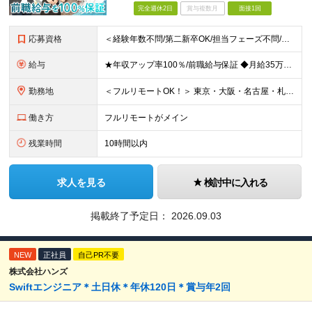
完全週休2日
賞与複数月
面接1回
応募資格
＜経験年数不問/第二新卒OK/担当フェーズ不問/ブランクOK＞ ◆開発またはインフラに携わった経験がある方（業界・経験年数不問） ◆学歴不問 ＼＼まずは気軽にご応募ください！／／ ★研修明けで数ヶ
給与
★年収アップ率100％/前職給与保証 ◆月給35万円～110万円＜入社時から年収200万円UP実現多数！還元率80％以上＞ ※上記は最低保証額。経験・年齢・能力などを考慮の上、優遇いたします。 ※上
勤務地
＜フルリモートOK！＞ 東京・大阪・名古屋・札幌・福岡の本社・支社及び周辺のプロジェクト先（関東・関西・東海・北海道・福岡）での勤務となります。 ※勤務地はお選びいただけます ※希望されない転勤は発
働き方
フルリモートがメイン
残業時間
10時間以内
求人を見る
検討中に入れる
掲載終了予定日：
2026.09.03
NEW
正社員
自己PR不要
株式会社ハンズ
Swiftエンジニア＊土日休＊年休120日＊賞与年2回