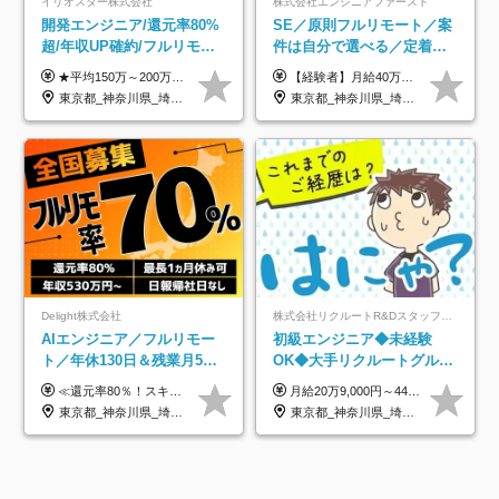
イリオスター株式会社
株式会社エンジニアファースト
開発エンジニア/還元率80%
SE／原則フルリモート／案
超/年収UP確約/フルリモ
件は自分で選べる／定着率
OK/年休130日/平均残業7h/
93%／20～30代活躍中！
★平均150万～200万円年収UPを実現！ ★前職給与を100％保証！ ★案件内容の開示・明確な評価体制あり ⇒クライアント評価で即昇給を実現したケースも◎ ★年12回（毎月昇給チャンスあり） ■月給35万円～103万円 ※経験・能力・前職給与を考慮し、決定 ※上記給与には月30時間分(6万6500円以上)の固定残業代が含まれます。超過分は手当として別途支給します ※試用期間3ヶ月あり(期間中の給与・待遇面に差異はありません) ▼収入アップの実例をご紹介 ───────────── ★働き方改革をした30代男性（PG） 子どもが生まれたばかりなのに、忙しい現場で残業も月50～60時間が当たり前。 ⇒残業ほぼゼロ＆週3リモートの働き方に！しかも給与もアップ！ ★収入アップした30代男性（PM） 子供が3人いて家計も苦しく、残業代で稼ぐ日々… ⇒残業をたくさんしていた年収額より、100万円以上アップしました！
【経験者】月給40万円～120万円(固定残業代含む)+各種手当 ★前職給与の総収入額を100％保証｜還元率84％〜100％ ★20代の平均年収570万円 ※月給には、みなし残業手当(月30時間／5万8000円以上)を含みます 超過分は別途追加支給 ※固定残業代は、時間外労働の有無に関わらず30時間分を、月5万8000円~15万7000円支給 ※上記を超える時間外労働分は追加で支給 【未経験者】月給21万円以上＋各種手当 固定残業なし(残業代発生分全額支給) ※6ヶ月の試用期間あり（※条件に変動なし） ▼単価連動性×還元率は84％～100％で収入の大幅UPが可能！ ・案件単価が月50万円の場合：年収417万円 ・案件単価が月70万円の場合：年収584万円 ・案件単価が月100万円の場合：年収834万円 ＜モデル年収＞ ▼400万円～500万円(入社初年度) ▼542万円～626万円(入社2年) ▼667万円～700万円(入社3年） ▼709万円～801万円(入社5年）
約2万件の案件から選択
東京都_神奈川県_埼玉県_千葉県_大阪府_愛知県_北海道_青森県_岩手県_宮城県_秋田県_山形県_福島県_茨城県_栃木県_群馬県_新潟県_山梨県_長野県_富山県_石川県_福井県_静岡県_岐阜県_三重県_兵庫県_京都府_滋賀県_奈良県_和歌山県_広島県_岡山県_鳥取県_島根県_山口県_徳島県_香川県_愛媛県_高知県_福岡県_熊本県_佐賀県_長崎県_大分県_宮崎県_鹿児島県_沖縄県
東京都_神奈川県_埼玉県_千葉県_大阪府_愛知県_北海道_青森県_岩手県_宮城県_秋田県_山形県_福島県_茨城県_栃木県_群馬県_新潟県_山梨県_長野県_富山県_石川県_福井県_静岡県_岐阜県_三重県_兵庫県_京都府_滋賀県_奈良県_和歌山県_広島県_岡山県_鳥取県_島根県_山口県_徳島県_香川県_愛媛県_高知県_福岡県_熊本県_佐賀県_長崎県_大分県_宮崎県_鹿児島県_沖縄県
Delight株式会社
株式会社リクルートR&Dスタッフィング【リクルートグループ】
AIエンジニア／フルリモー
初級エンジニア◆未経験
ト／年休130日＆残業月5h
OK◆大手リクルートグルー
以下／1カ月連休可／案件選
プ正社員◆独自の教育体制
≪還元率80％！スキルや経験をしっかり収入に反映します≫ 年俸530万円以上＋業績賞与 ※スキル・経験を考慮の上、優遇いたします ※上記年俸を12分割し、月1回支給します ※上記年俸には固定残業代月20時間分(月6万9000円以上)が含まれます。残業はほとんど発生しませんが、超過した場合は追加支給します ★AIを使った自社への貢献も、貢献度に応じて給与に反映する制度があります
月給20万9,000円～44万円 ※試用期間6カ月あり（期間中の待遇に変更なし） ※経験・能力・前給を考慮の上、決定いたします ※時間外手当100％支給 ※派遣就業先が変更となる場合には、就業規則、労使協定等に基づき賃金が変更となる可能性があります
択制／還元率80%
◆住宅手当制度あり/s
東京都_神奈川県_埼玉県_千葉県_大阪府_愛知県_北海道_青森県_岩手県_宮城県_秋田県_山形県_福島県_茨城県_栃木県_群馬県_新潟県_山梨県_長野県_富山県_石川県_福井県_静岡県_岐阜県_三重県_兵庫県_京都府_滋賀県_奈良県_和歌山県_広島県_岡山県_鳥取県_島根県_山口県_徳島県_香川県_愛媛県_高知県_福岡県_熊本県_佐賀県_長崎県_大分県_宮崎県_鹿児島県_沖縄県
東京都_神奈川県_埼玉県_千葉県_大阪府_愛知県_青森県_岩手県_宮城県_秋田県_山形県_福島県_茨城県_栃木県_群馬県_山梨県_長野県_福井県_静岡県_岐阜県_三重県_兵庫県_京都府_滋賀県_奈良県_広島県_岡山県_山口県_香川県_福岡県_熊本県_佐賀県_長崎県_大分県_宮崎県_鹿児島県