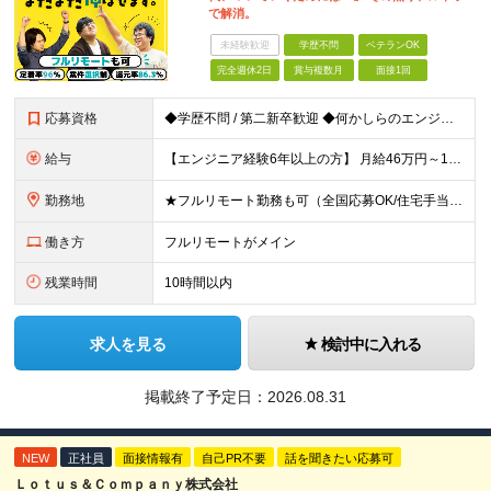
で解消。
未経験歓迎
学歴不問
ベテランOK
完全週休2日
賞与複数月
面接1回
応募資格
◆学歴不問 / 第二新卒歓迎 ◆何かしらのエンジニア経験をお持ちの方 （言語・期間・フェーズ不問） 経験浅めの方も遠慮なくご応募ください！ ■入社前Q＆A ────── ◎実力に見合った報酬が手に
給与
【エンジニア経験6年以上の方】 月給46万円～100万円（固定残業代含む） ※上記月給には月30時間分の固定残業代（月8万7,400円～月19万円）を含む。超過分は全額支給。 【エンジニア経験4年以
勤務地
★フルリモート勤務も可（全国応募OK/住宅手当を支給します） ※案件によって常駐が必要になる場合があります。 ※希望がない限り、転勤はありません ※U・Iターン歓迎 ★ルトラの社員は全国各地で活躍中
働き方
フルリモートがメイン
残業時間
10時間以内
求人を見る
検討中に入れる
掲載終了予定日：
2026.08.31
NEW
正社員
面接情報有
自己PR不要
話を聞きたい応募可
Ｌｏｔｕｓ＆Ｃｏｍｐａｎｙ株式会社