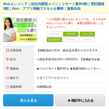
Webエンジニア｜自社内開発メイン｜リモート案件9割｜受託開発
9割｜Web・アプリ両軸でスキルを獲得｜服装自由
一つの言語に留まらないキャリアを。 スマホもW
ebもシームレスに操り、 多彩な武器を使いこな
すエンジニアへ。
未経験歓迎
学歴不問
ベテランOK
完全週休2日
賞与複数月
面接1回
応募資格
【経験浅めの方や、組み込み系からのスキルチェンジ大歓迎！】 ■何かしらの開発経験をお持ちの方（言語不問） └テスター・ローコード開発のみや、 C言語での組み込み開発経験でも大歓迎です！ ■本社
給与
≪想定年収350万円〜700万円≫ 【前職給与を保証・考慮】 ご経験やスキルに応じて優遇いたします！ ★経験が浅い方も前職の給与水準をしっかり考慮。面接にてご相談の上、納得のいく条件でスタートできま
勤務地
★フルリモート案件95％ ★創業当時からリモートワークに注力 勤務は自宅または中目黒オフィスが中心となります。 案件の約9割は受託開発ですが、 一部案件では首都圏のクライアント先で勤務いただく場合が
働き方
リモートワークがメイン
残業時間
20時間以内
求人を見る
検討中に入れる