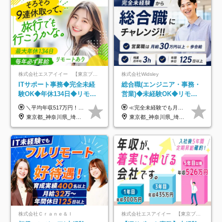
株式会社エスアイイー 【東京プロマーケット上場】
株式会社Widsley
ITサポート事務◆完全未経
総合職(エンジニア・事務・
験OK◆年休134日◆リモー
営業)◆未経験OK◆リモー
トOK◆残業月7h以下◆賞与
トあり◆残業月3h◆服装髪
＼平均年収517万円！入社5年目まで毎年必ず昇給／ ■賞与年3回 ■年収800万円以上も可 ■入社3年以上の平均年収469.2万円 月給23万2000円以上＋賞与年3回＋各種手当 ☆入社5年目まで最大1万5000円の定期昇給を確約 ┃各種手当充実 ・規定の資格を取得すれば、2000円～5万円を毎月支給（2万4000円～60万円／年） ・研修中に取得した取得率95％の資格でも研修後の給料UP ※月給は年齢・経験・能力を考慮して、優遇いたします ※上記月給金額は固定残業代（20時間/3万1300円円以上）を含み、超過分は別途支給いたします ※試用期間（6ヶ月）は月給に変動はありますが、その他待遇に差異はありません ├入社後1ヶ月～3ヶ月間は、月給20万1900円となります └上記金額は固定残業代（10時間／1万6000円）を含み、超過分は別途支給いたします
≪完全未経験でも月給40万円以上も可能です！≫ -------------- 【1】ITエンジニア 月給26万円～50万円＋プロジェクト手当＋資格手当 【2】IT事務、営業事務 月給26万円～50万円＋プロジェクト手当＋資格手当 ≪【1】【2】共通≫ ★上記給与には固定残業代20時間分(月3万719円～)を含みます。残業が超過した場合は、追加支給します(残業は月平均3時間とほぼ発生しません。残業がなくても、固定残業代は支給されます) ★試用期間6ヵ月あり（期間中は月給23万1000円～。固定残業代20時間分3万719円～を含む／超過分は別途支給） -------------- 【3】SES営業、SaaS営業 月給30万円以上＋インセンティブ＋各種手当 ★上記給与には固定残業代45時間分(月7万6967円～)を含みます。残業が超過した場合は、追加支給します(残業は月平均3時間とほぼ発生しません。残業がなくても、固定残業代は支給されます) ★試用期間6ヵ月あり(期間中も給与や福利厚生は同じです)
年3回◆5年目まで必ず昇給
型自由
東京都_神奈川県_埼玉県_千葉県_大阪府_愛知県_北海道_青森県_岩手県_宮城県_秋田県_山形県_福島県_茨城県_栃木県_群馬県_新潟県_山梨県_長野県_富山県_石川県_福井県_静岡県_岐阜県_三重県_兵庫県_京都府_滋賀県_奈良県_和歌山県_広島県_岡山県_鳥取県_島根県_山口県_徳島県_香川県_愛媛県_高知県_福岡県_熊本県_佐賀県_長崎県_大分県_宮崎県_鹿児島県_沖縄県
東京都_神奈川県_埼玉県_千葉県_大阪府_愛知県_北海道_青森県_岩手県_宮城県_秋田県_山形県_福島県_茨城県_栃木県_群馬県_新潟県_山梨県_長野県_富山県_石川県_福井県_静岡県_岐阜県_三重県_兵庫県_京都府_滋賀県_奈良県_和歌山県_広島県_岡山県_鳥取県_島根県_山口県_徳島県_香川県_愛媛県_高知県_福岡県_熊本県_佐賀県_長崎県_大分県_宮崎県_鹿児島県_沖縄県
株式会社Ｃｒａｎｅ＆Ｉ
株式会社エスアイイー 【東京プロマーケット上場】