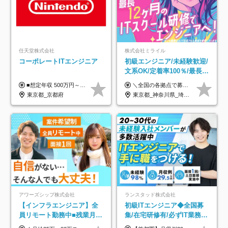
任天堂株式会社
株式会社ミライル
コーポレートITエンジニア
初級エンジニア/未経験歓迎/
文系OK/定着率100％/最長1
年の自社ITスクール研修あ
■想定年収 500万円～900万円 月給制 月給278,000円～ ※残業が発生した場合、残業代を別途全額支給します ※試用期間2ヶ月あり(待遇や給与に差異はありません)
＼全国の各拠点で募集中！／ 給与は以下の通り、勤務地により異なります。 札幌：月給23万円～27万円 仙台：月給22万円～26万円 新潟：月給22万円～26万円 東京：月給26万円～30万円 大阪：月給24万円～29万円 福岡：月給23.5万円～27万円 沖縄：月給21万円～26万円 ◎給与は知識や経験を考慮して決定します。 ◎残業は別途全額支給します。 ◎試用期間12カ月あり（給与は以下の通りです。その他条件に変更はありません） （試用期間の給与） 札幌：月給18.6万円～ 仙台：月給19万円～ 新潟：月給18万円～ 東京：月給22万円～ 大阪：月給20.8万円～ 福岡：月給19万円～ 沖縄：月給18万円～
り/年休130日
東京都_京都府
東京都_神奈川県_埼玉県_千葉県_大阪府_愛知県_北海道_青森県_岩手県_宮城県_秋田県_山形県_福島県_茨城県_栃木県_群馬県_新潟県_山梨県_長野県_富山県_石川県_福井県_静岡県_岐阜県_三重県_兵庫県_京都府_滋賀県_奈良県_和歌山県_広島県_岡山県_鳥取県_島根県_山口県_徳島県_香川県_愛媛県_高知県_福岡県_熊本県_佐賀県_長崎県_大分県_宮崎県_鹿児島県_沖縄県
アワーズシップ株式会社
ランスタッド株式会社
【インフラエンジニア】全
初級ITエンジニア◆全国募
員リモート勤務中■残業月
集/在宅研修有/必ずIT業務配
3h■最大3ヶ月の連休あり■
属/月収例29.5万円/Web面接