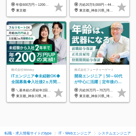
プ正社員◆独自の教育体制
年収600万円～1200万円 ※上記年収は、想定年収です。住居費補助、子手当などの各種手当を含む金額です。 ※経験・能力等を考慮の上、当社規定により決定します。
月給20万9,000円～44万円 ※試用期間6カ月あり（期間中の待遇に変更なし） ※経験・能力・前給を考慮の上、決定いたします ※時間外手当100％支給 ※派遣就業先が変更となる場合には、就業規則、労使協定等に基づき賃金が変更となる可能性があります
◆住宅手当制度あり/s
東京都
東京都_神奈川県_埼玉県_千葉県_大阪府_愛知県_青森県_岩手県_宮城県_秋田県_山形県_福島県_茨城県_栃木県_群馬県_山梨県_長野県_福井県_静岡県_岐阜県_三重県_兵庫県_京都府_滋賀県_奈良県_広島県_岡山県_山口県_香川県_福岡県_熊本県_佐賀県_長崎県_大分県_宮崎県_鹿児島県
株式会社Widsley
株式会社フューチャーゲート
ITエンジニア◆未経験OK◆
開発エンジニア｜50～60代
全国募集◆入社後2ヵ月間は
が中心に活躍｜定年後の給
研修のみ◆フルリモート
与減ナシ｜年収50万円アッ
＼基本給の昇給年2回＆プロジェクト手当による昇給年12回！！／ 【経験者の場合】 月給33万円～70万円＋プロジェクト手当＋資格手当 ★スキルや経験を考慮の上、優遇します ★上記給与には固定残業代20時間分(月4万3883円～)を含みます。残業が超過した場合は、追加支給します(残業は月平均3時間とほぼ発生しません。残業がなくても、固定残業代は支給されます) ★試用期間中も、月給や福利厚生等は同じです ---------- 【未経験者の場合】 月給26万円～50万円＋プロジェクト手当＋資格手当 ★スキルや経験を考慮の上、優遇します ★上記給与には固定残業代20時間分(月3万719円～)を含みます。残業が超過した場合は、追加支給します(残業は月平均3時間とほぼ発生しません。残業がなくても、固定残業代は支給されます) ★試用期間6ヵ月あり ・1ヶ月目～：月給23万円～ ・2ヶ月目～6ヶ月目：月給23万円～＋プロジェクト手当1～3万円 （上記給与にはそれぞれ固定残業代20時間分(月3万719円～)を含み、超過した場合は追加支給します。） ---------- 【プロジェクト手当について】 参画するプロジェクトの単価に応じて毎月の歩合給を支給します 業界内でもトップクラスの高還元です！
月給35万円～70万円（固定残業代30時間分63,869円～を含む）+賞与年1回 ※30時間を超える分は別途支給します ●これまでのご経験・スキル・前職給与をできる限り考慮します ●待機期間も給与を100％支給します ●試用期間中も給与や福利厚生は同じです ≪年収を維持しながら長く働けます！≫ 一般的な企業では55歳や60歳を機に年収が下がりますが、 当社は役職などではなく「スキルや経験」で評価。 エンジニアとして長く働きながら あなたにふさわしい年収を維持できます！
OK◆残業月3h◆服装髪型自
プ実績／昇給率92％（直近3
東京都_神奈川県_埼玉県_千葉県_大阪府_愛知県_北海道_青森県_岩手県_宮城県_秋田県_山形県_福島県_茨城県_栃木県_群馬県_新潟県_山梨県_長野県_富山県_石川県_福井県_静岡県_岐阜県_三重県_兵庫県_京都府_滋賀県_奈良県_和歌山県_広島県_岡山県_鳥取県_島根県_山口県_徳島県_香川県_愛媛県_高知県_福岡県_熊本県_佐賀県_長崎県_大分県_宮崎県_鹿児島県_沖縄県
東京都_神奈川県_埼玉県_千葉県
由
年）
転職・求人情報サイトのtype
IT・Webエンジニア
システムエンジニア