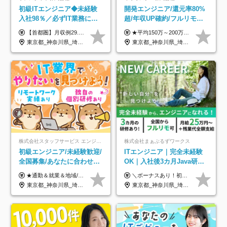
初級ITエンジニア◆未経験
開発エンジニア/還元率80%
入社98％／必ずIT業務に配
超/年収UP確約/フルリモ
属／月収例29.5万円／Web
OK/年休130日/平均残業7h/
【首都圏】月収例29.5万円（月給26万円＋諸手当） 【東海・関西】月収例28.5万円（月給25万円＋諸手当） 【九州】月収例26万円（月給23万円＋諸手当） ※経験・スキル・前職給与を踏まえ、総合的に判断して決定します。 例：首都圏 月収例31万円（月給27万円＋諸手当） ◆各種手当 ・通勤手当（上限4万円まで） ・残業代手当（1分単位で全額支給） ※固定残業代制は採用しておりません ・深夜勤務手当 ・資格取得支援（ランクに応じてお祝い金1万円～10万円を支給） ◆昇給：年1回 ◆補足 ・研修中1ヶ月間は、時給1670円となります。 ・試用期間6ヶ月あり。その間の待遇に変更はありません。 ※詳細は面接時にご案内します。
★平均150万～200万円年収UPを実現！ ★前職給与を100％保証！ ★案件内容の開示・明確な評価体制あり ⇒クライアント評価で即昇給を実現したケースも◎ ★年12回（毎月昇給チャンスあり） ■月給35万円～103万円 ※経験・能力・前職給与を考慮し、決定 ※上記給与には月30時間分(6万6500円以上)の固定残業代が含まれます。超過分は手当として別途支給します ※試用期間3ヶ月あり(期間中の給与・待遇面に差異はありません) ▼収入アップの実例をご紹介 ───────────── ★働き方改革をした30代男性（PG） 子どもが生まれたばかりなのに、忙しい現場で残業も月50～60時間が当たり前。 ⇒残業ほぼゼロ＆週3リモートの働き方に！しかも給与もアップ！ ★収入アップした30代男性（PM） 子供が3人いて家計も苦しく、残業代で稼ぐ日々… ⇒残業をたくさんしていた年収額より、100万円以上アップしました！
面接1回／土日面接可/SE
約2万件の案件から選択
東京都_神奈川県_埼玉県_千葉県_大阪府_愛知県_兵庫県_京都府_福岡県
東京都_神奈川県_埼玉県_千葉県_大阪府_愛知県_北海道_青森県_岩手県_宮城県_秋田県_山形県_福島県_茨城県_栃木県_群馬県_新潟県_山梨県_長野県_富山県_石川県_福井県_静岡県_岐阜県_三重県_兵庫県_京都府_滋賀県_奈良県_和歌山県_広島県_岡山県_鳥取県_島根県_山口県_徳島県_香川県_愛媛県_高知県_福岡県_熊本県_佐賀県_長崎県_大分県_宮崎県_鹿児島県_沖縄県
株式会社スタッフサービス エンジニアリング事業本部
株式会社まぁぶるずワークス
初級エンジニア/未経験歓迎/
ITエンジニア｜完全未経験
全国募集/あなたに合わせた
OK｜入社後3カ月Java研修
オリジナル研修をご用
｜リモート率8割以上｜充実
★通勤＆就業＆地域/住宅＆役職手当あり ★残業代は全額支給 ★選べる給与制度あり！ ■東京・神奈川・千葉・埼玉勤務の場合 月給24.5万円～55万円＋諸手当 （残業代は全額支給） (20,000円の地域/住宅手当込み) ■愛知・京都・大阪・兵庫勤務の場合 月給24万円以上＋諸手当 （残業代は全額支給） (15,000円の地域/住宅手当込み) ■茨城・栃木・群馬・静岡・三重・滋賀・広島・福岡勤務の場合 月給23.5万円以上＋諸手当 （残業代は全額支給） (10,000円の地域/住宅手当込み) ■北海道・宮城・山梨・長野・岐阜・奈良・和歌山・岡山勤務の場合 月給23万円以上＋諸手当 （残業代は全額支給） (5,000円の地域/住宅手当込み) ■その他のエリア勤務の場合 月給22.5万円以上＋諸手当 （残業代は全額支給） ※経験や能力を考慮し、当社規定により優遇します 【昇給：年一回実施】 【選べる給与制度】 ★収入を重視する方に… 「変動型人事制度」の選択も可能（派遣先からの評価に応じて収入アップ！） ※年2回のタイミングで希望者と面談の上決定します。
＼ボーナスあり！初年度から年収300万円以上／ ■月給25万円～35万円＋残業代全額支給＋各種手当＋賞与年1回 ◎経験・年齢・スキルなどを考慮し、できるだけ優遇します ◎試用期間中(3カ月)は契約社員で、月給21万円＋諸手当になります。 (試用期間中は残業が発生しません。その他の待遇に変更はありません) ----------------- ＼3つの評価軸！実力次第で早期収入アップ！／ 【1】スキル(IT理解、実装力、設計) 【2】実務力(現場評価、コミュ力、品質) 【3】姿勢(自走力、意欲、責任感) この3つの評価軸で、3カ月ごとに評価。社内グレードにより、給与が決まる明確な仕組みです。何ができれば給与が上がるのか分かりやすく、実力や努力次第で早期に収入を増やせます！ 【固定残業代について】 なし（残業代は、実際の労働時間に応じて別途全額支給）
意/AI・IoT/残業平均8時間
のキャリア支援｜残業月10h
東京都_神奈川県_埼玉県_千葉県_大阪府_愛知県_北海道_岩手県_宮城県_山形県_福島県_茨城県_栃木県_群馬県_山梨県_長野県_富山県_石川県_静岡県_岐阜県_三重県_兵庫県_京都府_滋賀県_奈良県_広島県_岡山県_山口県_愛媛県_福岡県_熊本県_長崎県
東京都_神奈川県_埼玉県_千葉県_大阪府_愛知県_北海道_青森県_岩手県_宮城県_秋田県_山形県_福島県_茨城県_栃木県_群馬県_新潟県_山梨県_長野県_富山県_石川県_福井県_静岡県_岐阜県_三重県_兵庫県_京都府_滋賀県_奈良県_和歌山県_広島県_岡山県_鳥取県_島根県_山口県_徳島県_香川県_愛媛県_高知県_福岡県_熊本県_佐賀県_長崎県_大分県_宮崎県_鹿児島県_沖縄県