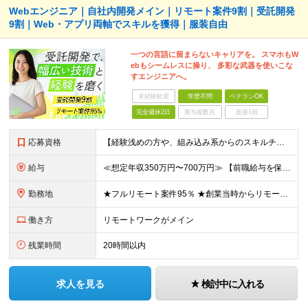
Webエンジニア｜自社内開発メイン｜リモート案件9割｜受託開発
9割｜Web・アプリ両軸でスキルを獲得｜服装自由
一つの言語に留まらないキャリアを。 スマホもW
ebもシームレスに操り、 多彩な武器を使いこな
すエンジニアへ。
未経験歓迎
学歴不問
ベテランOK
完全週休2日
賞与複数月
面接1回
応募資格
【経験浅めの方や、組み込み系からのスキルチェンジ大歓迎！】 ■何かしらの開発経験をお持ちの方（言語不問） └テスター・ローコード開発のみや、 C言語での組み込み開発経験でも大歓迎です！ ■本社
給与
≪想定年収350万円〜700万円≫ 【前職給与を保証・考慮】 ご経験やスキルに応じて優遇いたします！ ★経験が浅い方も前職の給与水準をしっかり考慮。面接にてご相談の上、納得のいく条件でスタートできま
勤務地
★フルリモート案件95％ ★創業当時からリモートワークに注力 勤務は自宅または中目黒オフィスが中心となります。 案件の約9割は受託開発ですが、 一部案件では首都圏のクライアント先で勤務いただく場合が
働き方
リモートワークがメイン
残業時間
20時間以内
求人を見る
検討中に入れる