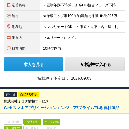
応募資格
＜経験年数不問/第二新卒OK/担当フェーズ不問/ブランクOK＞ ◆開発またはインフラに携わった経験がある方（業界・経験年数不問） ◆学歴不問 ＼＼まずは気軽にご応募ください！／／ ★研修明けで数ヶ
給与
★年収アップ率100％/前職給与保証 ◆月給35万円～110万円＜入社時から年収200万円UP実現多数！還元率80％以上＞ ※上記は最低保証額。経験・年齢・能力などを考慮の上、優遇いたします。 ※上
勤務地
＜フルリモートOK！＞ 東京・大阪・名古屋・札幌・福岡の本社・支社及び周辺のプロジェクト先（関東・関西・東海・北海道・福岡）での勤務となります。 ※勤務地はお選びいただけます ※希望されない転勤は発
働き方
フルリモートがメイン
残業時間
10時間以内
求人を見る
検討中に入れる
掲載終了予定日：
2026.09.03
正社員
自己PR不要
株式会社ミロク情報サービス
Webスマホアプリケーションエンジニア/プライム市場/自社製品
未経験歓迎
学歴不問
ベテランOK
完全週休2日
賞与複数月
面接1回