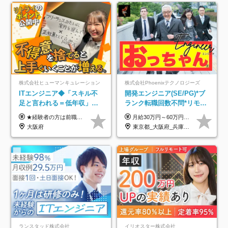
株式会社ヒューマンキュレーション
株式会社Phoenixテクノロジーズ
ITエンジニア◆「スキル不
開発エンジニア(SE/PG)*ブ
足と言われる＝低年収」で
ランク転職回数不問*リモー
はない！｜ 不安を克服し、
ト案件多数*残業ほぼ0*通院
★経験者の方は前職の年収以上を保証します ★案件単価を開示した上で80％以上を還元します 月給25万円以上＋賞与年2回 ※経験や能力を考慮の上で優遇します ※試用期間が3ヶ月(その間の給与・待遇・雇用形態に変更はありません) ※月給には月20時間分のみなし残業手当(5万円)を含みます(超過分は別途支給) ★残業平均は月10時間以下ですので、毎月10時間分程度はお得です！
月給30万円～60万円+住宅手当+職能手当+役職手当+決算賞与+報奨金 ※経験・能力を考慮し、優遇します ※給与には20時間分のみなし時間外手当(3万7000円以上)を含みます(超過時間分は別途追加支給) ※試用期間3～6ヵ月あり(その間の給与、待遇に差異なし) ※場合によって契約社員での採用の可能性あり(面接時に応相談)
年収アップした社員の実例
のための半休制度あり
大阪府
東京都_大阪府_兵庫県_京都府_福岡県
ランスタッド株式会社
イリオスター株式会社