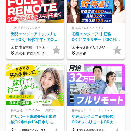
FLARETECH株式会社
株式会社Ｃｒａｎｅ＆Ｉ
開発エンジニア｜フルリモ
初級エンジニア*未経験
ートOK／経験半年～でOK
OK！*フルリモートOK*月給
／実質還元率80～90%／前
32万～*残業月9.8h*1ヶ月の
☑︎ 直近実績、月平均17,000円の昇給 ☑︎ 前職給与100%保証 ☑︎ 実質還元率80～90% ☑︎ 待機時も給与は満額支給 月給35万円～70万円＋交通費など各種手当 ※想定年収：4,200,000円～10,560,000円 ※経験・能力等を考慮の上で決定します。 ※上記金額には、みなし残業手当（50時間分・104,000円～212,000円）を含みます。超過分は別途追加支給します。 ┗残業時間は月平均10時間、多い時でも20時間程度と安定しております ★単価連動型の給与体系ではないため、万が一待機になってもその間の給与は満額支給しています。 ＜1年間の昇給事例をご紹介！＞ ・20代/フロントエンドエンジニア：月給274,000円→月給362,000円（＋88,000円/月） ・20代/iOSエンジニア：月給237,000円→月給287,000円（＋50,000円/月） ・20代/Androidエンジニア：月給316,000円→月給374,000円（＋58,000円/月） ・30代/Javaエンジニア（上流）：月給340,000円→月給418,000円（＋78,000円/月） ・30代/PMO：月給340,000円→月給418,000円（＋78,000円/月）
★未経験でも月給32万円スタート★ 月収32万円～35万円＋各種手当（資格手当だけで毎月15万の上乗せ実績あり！） ★資格手当豊富！1資格につき最大3万円支給 ★功績手当の導入で、毎月のお給与に上乗せで最大10万円支給している社員も！ ★1回の昇級で年収数十万UPも可 ★ゆくゆくは年収1000万以上も目指せる 年俸384万円～1,162万8,000円（12分割） ※経験・スキルを考慮の上決定します ※上記金額には固定残業代（月30h分・60,800円～66,500円）を含みます ※超過分は別途全額支給します ※試用期間2ヶ月間あり（その他待遇に差異はありません）
給保証／AI系など最先端案
研修*資格取得率100％
東京都_神奈川県_埼玉県_千葉県_大阪府_愛知県_北海道_青森県_岩手県_宮城県_秋田県_山形県_福島県_茨城県_栃木県_群馬県_新潟県_山梨県_長野県_富山県_石川県_福井県_静岡県_岐阜県_三重県_兵庫県_京都府_滋賀県_奈良県_和歌山県_広島県_岡山県_鳥取県_島根県_山口県_徳島県_香川県_愛媛県_高知県_福岡県_熊本県_佐賀県_長崎県_大分県_宮崎県_鹿児島県_沖縄県
東京都
件多数
株式会社エスアイイー 【東京プロマーケット上場】
株式会社Ｃ Ａｄｄｉｔｉｏｎ
ITサポート事務◆完全未経
初級エンジニア★未経験
験OK◆年休134日◆リモー
OK★フルリモートOK★月
トOK◆残業月7h以下◆賞与
給32万円～★残業月10h＆
＼平均年収517万円！入社5年目まで毎年必ず昇給／ ■賞与年3回 ■年収800万円以上も可 ■入社3年以上の平均年収469.2万円 月給23万2000円以上＋賞与年3回＋各種手当 ☆入社5年目まで最大1万5000円の定期昇給を確約 ┃各種手当充実 ・規定の資格を取得すれば、2000円～5万円を毎月支給（2万4000円～60万円／年） ・研修中に取得した取得率95％の資格でも研修後の給料UP ※月給は年齢・経験・能力を考慮して、優遇いたします ※上記月給金額は固定残業代（20時間/3万1300円円以上）を含み、超過分は別途支給いたします ※試用期間（6ヶ月）は月給に変動はありますが、その他待遇に差異はありません ├入社後1ヶ月～3ヶ月間は、月給20万1900円となります └上記金額は固定残業代（10時間／1万6000円）を含み、超過分は別途支給いたします
★前職給与保証あり ★月給32万円以上＋インセンティブあり 月給32万円以上＋インセンティブ＋各種手当 ※上記には固定残業代（月30時間・44,400円～）を含みます ※超過分は別途支給します ※試用期間はございません ★＼成果＝あなたの収入／★ 【1】案件単価ー8万円＝あなたの給与 参画したプロジェクトの案件単価から 一律8万円引いた金額があなたの給与です！ （月給例） ■1人称での構築・小規模な詳細設計 案件単価55万円ー8万円＝月給47万円（還元率85.5%） ■大型案件の設計・構築やプロジェクト管理 案件単価90万円ー8万円＝月給82万円（還元率91.1%） ‥‥‥‥‥‥‥‥‥‥‥‥‥‥‥‥‥‥ 【2】月給の他にも豊富なインセンティブあり 全員が月3～13万円のインセンティブをゲットしています！ ≪インセンティブ制度≫ 稼働している現場で増員・交代が発生し、 当社の人員を配属が決定した際に支給。 ◇C Addition正社員が参画 ：実粗利の10%／毎月 ◇協力会社所属の社員が参画：実粗利の30%／毎月 ≪リファラル制度≫ あなたの知り合いが当社のメンバーになった際に、 毎月1人あたり2万円支給します◎ ‥‥‥‥‥‥‥‥‥‥‥‥‥‥‥‥‥‥