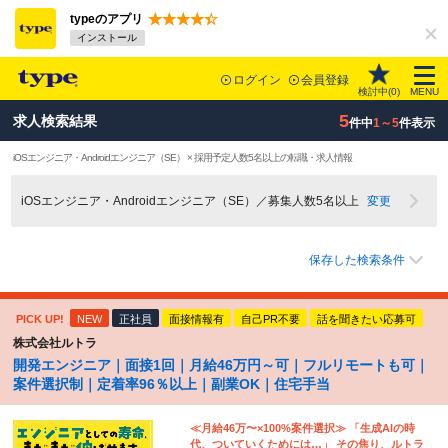
typeのアプリ
インストール
ログイン
会員登録
検討中(
0
)
MENU
5
求人検索結果
件中
1～5
件表示
iOSエンジニア・Androidエンジニア（SE） × 採用予定人数5名以上の転職・求人情報
iOSエンジニア・Androidエンジニア（SE）／募集人数5名以上
変更
保存した検索条件
PICK UP!
NEW
正社員
面接情報有
自己PR不要
話を聞きたい応募可
株式会社ルトラ
開発エンジニア｜面接1回｜月給46万円～可｜フルリモートも可｜
案件選択制｜定着率96％以上｜副業OK｜住宅手当
≪月給46万〜×100%案件選択≫ 「生成AIの時
代、ついていくためには…」 その焦り、ルトラ