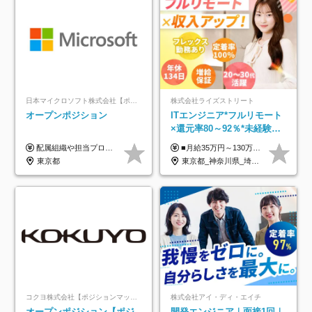
日本マイクロソフト株式会社【ポジションマッチ登録】
株式会社ライズストリート
オープンポジション
ITエンジニア*フルリモート
×還元率80～92％*未経験歓
迎*年休134日*月給35万～*
配属組織や担当プロジェクトにより異なります。 ▼参考情報 ----------------------- 年俸650万～（1/12を月々支給） ※経験、能力を考慮の上、当社規定により優遇いたします。 ※時間外、休日出勤、深夜手当に対する賃金も基本年俸に含みます。
■月給35万円～130万円＋賞与年2回＋各種手当 ※システムエンジニアの経験をお持ちの方は月給41万円以上＋賞与年2回（108万円～）＋手当 ■単価（年収）アップのチャンスは最大年12回 ※残業代は1分単位で100％全額支給。サービス残業などは一切ありません ※試用期間6ヵ月（試用期間中の待遇・給与に差はありません）
定着率100%
東京都
東京都_神奈川県_埼玉県_千葉県_大阪府_愛知県_北海道_青森県_岩手県_宮城県_秋田県_山形県_福島県_茨城県_栃木県_群馬県_新潟県_山梨県_長野県_富山県_石川県_福井県_静岡県_岐阜県_三重県_兵庫県_京都府_滋賀県_奈良県_和歌山県_広島県_岡山県_鳥取県_島根県_山口県_徳島県_香川県_愛媛県_高知県_福岡県_熊本県_佐賀県_長崎県_大分県_宮崎県_鹿児島県_沖縄県
コクヨ株式会社【ポジションマッチ登録】
株式会社アイ・ディ・エイチ
オープンポジション【ポジ
開発エンジニア｜面接1回｜