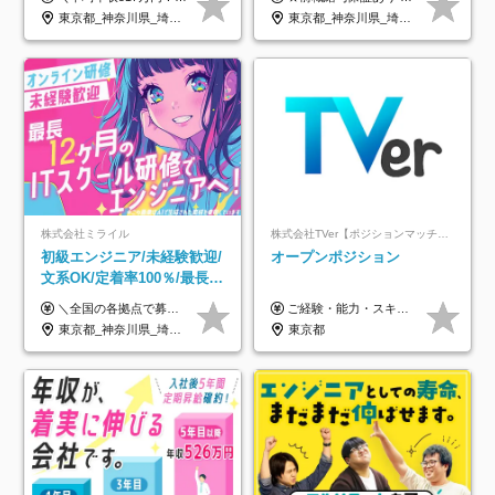
年3回◆5年目まで必ず昇給
年休120日以上★副業可
東京都_神奈川県_埼玉県_千葉県_大阪府_愛知県_北海道_青森県_岩手県_宮城県_秋田県_山形県_福島県_茨城県_栃木県_群馬県_新潟県_山梨県_長野県_富山県_石川県_福井県_静岡県_岐阜県_三重県_兵庫県_京都府_滋賀県_奈良県_和歌山県_広島県_岡山県_鳥取県_島根県_山口県_徳島県_香川県_愛媛県_高知県_福岡県_熊本県_佐賀県_長崎県_大分県_宮崎県_鹿児島県_沖縄県
東京都_神奈川県_埼玉県_千葉県_大阪府_愛知県_北海道_青森県_岩手県_宮城県_秋田県_山形県_福島県_茨城県_栃木県_群馬県_新潟県_山梨県_長野県_富山県_石川県_福井県_静岡県_岐阜県_三重県_兵庫県_京都府_滋賀県_奈良県_和歌山県_広島県_岡山県_鳥取県_島根県_山口県_徳島県_香川県_愛媛県_高知県_福岡県_熊本県_佐賀県_長崎県_大分県_宮崎県_鹿児島県_沖縄県
株式会社ミライル
株式会社TVer【ポジションマッチ登録】
初級エンジニア/未経験歓迎/
オープンポジション
文系OK/定着率100％/最長1
年の自社ITスクール研修あ
＼全国の各拠点で募集中！／ 給与は以下の通り、勤務地により異なります。 札幌：月給23万円～27万円 仙台：月給22万円～26万円 新潟：月給22万円～26万円 東京：月給26万円～30万円 大阪：月給24万円～29万円 福岡：月給23.5万円～27万円 沖縄：月給21万円～26万円 ◎給与は知識や経験を考慮して決定します。 ◎残業は別途全額支給します。 ◎試用期間12カ月あり（給与は以下の通りです。その他条件に変更はありません） （試用期間の給与） 札幌：月給18.6万円～ 仙台：月給19万円～ 新潟：月給18万円～ 東京：月給22万円～ 大阪：月給20.8万円～ 福岡：月給19万円～ 沖縄：月給18万円～
ご経験・能力・スキル等により、当社基準にて優遇・相談のうえ決定いたします。
り/年休130日
東京都_神奈川県_埼玉県_千葉県_大阪府_愛知県_北海道_青森県_岩手県_宮城県_秋田県_山形県_福島県_茨城県_栃木県_群馬県_新潟県_山梨県_長野県_富山県_石川県_福井県_静岡県_岐阜県_三重県_兵庫県_京都府_滋賀県_奈良県_和歌山県_広島県_岡山県_鳥取県_島根県_山口県_徳島県_香川県_愛媛県_高知県_福岡県_熊本県_佐賀県_長崎県_大分県_宮崎県_鹿児島県_沖縄県
東京都