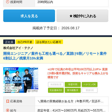
残業時間
20時間以内
求人を見る
検討中に入れる
掲載終了予定日：
2026.08.17
正社員
自己PR不要
話を聞きたい応募可
株式会社アイ・テクノ
開発エンジニア／案件も工程も選べる／直請け6割／リモート案件
6割以上／残業月10h未満
≪2年で社員の年収は平均100万円以上UP≫ 直請
け6割×案件選択制。技術もキャリアも積み上がる
環境です
未経験歓迎
学歴不問
ベテランOK
完全週休2日
賞与複数月
面接1回
応募資格
＼開発の実務経験がある方（年数不問／言語不問）／ ■学歴不問／第二新卒歓迎 《こんなモヤモヤ、ありませんか？》 □単価が上がっても、給料に反映されなかった □案件を選べず、やらされ感がある □同じ
給与
想定年収：414万〜1080万円 月給25万〜55万円 ＋ 賞与年2回 ＋ 諸手当 ※残業代は別途全額支給／※経験・スキルに応じ当社規定により決定 ＼直請け6割だから、還元できる／ 間に何社も入ら