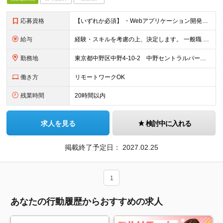
応募資格
【いずれか必須】 ・Webアプリケーション開発の実務経験（3年以上） ・クラウドサービス開発の実務経験（3年以上） ・プロジェクトマネージャーの実務経験（3年以上）
給与
経験・スキルを考慮の上、決定します。 一般職 想定年収430万円〜750万円 月給25万5千円〜45万円 ※別途残業代全額支給 管理職 想定年収720万円〜980万円 月給60万円〜81万5千円
勤務地
東京都中野区中野4-10-2 中野セントラルパークサウス16F （将来的な就業場所の変更の範囲）会社の定める事業所への異動（総合職は転居を伴う配置転換を含む）を命じることがある。
働き方
リモートワークOK
残業時間
20時間以内
求人を見る
検討中に入れる
掲載終了予定日：
2027.02.25
1
あなたの行動履歴からおすすめの求人