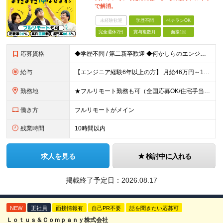
で解消。
未経験歓迎
学歴不問
ベテランOK
完全週休2日
賞与複数月
面接1回
応募資格
◆学歴不問 / 第二新卒歓迎 ◆何かしらのエンジニア経験をお持ちの方 （言語・期間・フェーズ不問） 経験浅めの方も遠慮なくご応募ください！ ■入社前Q＆A ────── ◎実力に見合った報酬が手に
給与
【エンジニア経験6年以上の方】 月給46万円～100万円（固定残業代含む） ※上記月給には月30時間分の固定残業代（月8万7,400円～月19万円）を含む。超過分は全額支給。 【エンジニア経験4年以
勤務地
★フルリモート勤務も可（全国応募OK/住宅手当を支給します） ※案件によって常駐が必要になる場合があります。 ※希望がない限り、転勤はありません ※U・Iターン歓迎 ★ルトラの社員は全国各地で活躍中
働き方
フルリモートがメイン
残業時間
10時間以内
求人を見る
検討中に入れる
掲載終了予定日：
2026.08.17
NEW
正社員
面接情報有
自己PR不要
話を聞きたい応募可
Ｌｏｔｕｓ＆Ｃｏｍｐａｎｙ株式会社