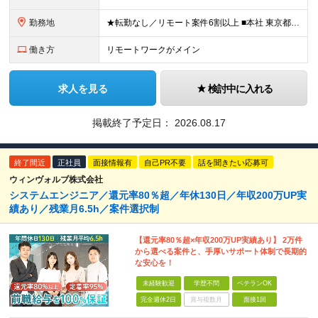
勤務地
★転勤なし／リモート案件6割以上 ■本社 東京都中央区日本橋堀留町1-5-7 YOUビル 7A ■勤務地 関東を中心としたお客様先 ※受託案件も多数ございます ※地方の方への引越サポート10万円支
働き方
リモートワークがメイン
求人を見る
検討中に入れる
掲載終了予定日：
2026.08.17
終了間近
正社員
面接情報有
自己PR不要
話を聞きたい応募可
ウィンヴォルブ株式会社
システムエンジニア／還元率80％超／年休130日／年収200万UP実
績あり／残業月6.5h／案件選択制
【還元率80％超×年収200万UP実績あり】 2万件
から選べる案件と、手厚いサポート体制で長期的
な安心を！
未経験歓迎
学歴不問
ベテランOK
完全週休2日
賞与複数月
面接1回