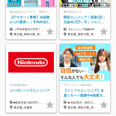
株式会社エスアイイー 【東京プロマーケット上場】
株式会社ルトラ
【ITサポート事務】未経験
開発エンジニア｜面接1回｜
からIT業界へ｜平均年収517
月給46万円～可｜フルリモ
万円｜ホワイト企業認定｜
ートも可｜案件選択制｜定
＼平均年収517万円！入社5年目まで毎年必ず昇給／ ■賞与年3回 ■年収800万円以上も可 ■入社3年以上の平均年収469.2万円 月給23万2000円以上＋賞与年3回＋各種手当 ☆入社5年目まで最大1万5000円の定期昇給を確約 ┃各種手当充実 ・規定の資格を取得すれば、2000円～5万円を毎月支給（2万4000円～60万円／年） ・研修中に取得した取得率95％の資格でも研修後の給料UP ※月給は年齢・経験・能力を考慮して、優遇いたします ※上記月給金額は固定残業代（20時間/3万1300円円以上）を含み、超過分は別途支給いたします ※試用期間（6ヶ月）は月給に変動はありますが、その他待遇に差異はありません ├入社後1ヶ月～3ヶ月間は、月給20万1900円となります └上記金額は固定残業代（10時間／1万6000円）を含み、超過分は別途支給いたします
【エンジニア経験6年以上の方】 月給46万円～100万円（固定残業代含む） ※上記月給には月30時間分の固定残業代（月8万7,400円～月19万円）を含む。超過分は全額支給。 【エンジニア経験4年以上の方】 月給42万円～100万円（固定残業代含む） ※上記月給には月30時間分の固定残業代（月7万9,800円～月19万円）を含む。超過分は全額支給。 【エンジニア経験4年未満の方】 月給38万円～100万円（固定残業代含む） ※上記月給には月30時間分の固定残業代（月7万2,200円～月19万円）を含む。超過分は全額支給。 ※経験、スキル、前職給与などを踏まえて決定。 ◆ルトラの給与制度のポイント！◆ ・社員の95%が入社時に年収UP！最高で300万円UPの実績も ・平均還元率86.3%（交通費・住宅手当・会社負担分の社保も含む） ・人柄やポテンシャルを評価し、スキル以上の希望年収を提示することも ・退職金制度やリファラル手当（平均50万円）あり
年休134日｜リモートOK
着率96％以上｜副業OK｜住
東京都_神奈川県_埼玉県_千葉県_大阪府_愛知県_北海道_青森県_岩手県_宮城県_秋田県_山形県_福島県_茨城県_栃木県_群馬県_新潟県_山梨県_長野県_富山県_石川県_福井県_静岡県_岐阜県_三重県_兵庫県_京都府_滋賀県_奈良県_和歌山県_広島県_岡山県_鳥取県_島根県_山口県_徳島県_香川県_愛媛県_高知県_福岡県_熊本県_佐賀県_長崎県_大分県_宮崎県_鹿児島県_沖縄県
東京都_神奈川県_埼玉県_千葉県_大阪府_愛知県_北海道_青森県_岩手県_宮城県_秋田県_山形県_福島県_茨城県_栃木県_群馬県_新潟県_山梨県_長野県_富山県_石川県_福井県_静岡県_岐阜県_三重県_兵庫県_京都府_滋賀県_奈良県_和歌山県_広島県_岡山県_鳥取県_島根県_山口県_徳島県_香川県_愛媛県_高知県_福岡県_熊本県_佐賀県_長崎県_大分県_宮崎県_鹿児島県_沖縄県
宅手当
任天堂株式会社
アワーズシップ株式会社
コーポレートITエンジニア
【インフラエンジニア】全
員リモート勤務中■残業月
3h■最大3ヶ月の連休あり■
■想定年収 500万円～900万円 月給制 月給278,000円～ ※残業が発生した場合、残業代を別途全額支給します ※試用期間2ヶ月あり(待遇や給与に差異はありません)
★月給35万～80万スタートも可 【未経験の方】 ■月給26万～80万＋賞与年2回（年2ヶ月分） 【何かしらのインフラエンジニア経験をお持ちの方】 ■月給35万～80万＋賞与年2回（年2ヶ月分） ※スキル・経験などを考慮し決定します ※試用期間6ヶ月あり。期間中は契約社員となります。その他の待遇に差異はありません（試用期間終了後、昇給の可能性あり） ※上記金額には固定残業代（月30時間分／4万9600円～15万2600円）を含みます。超過分は別途支給いたします。 ＼頑張りはインセンティブで還元！／ クライアントに貢献度を評価され、当社のエンジニアが追加で案件に参画することになるなど、会社にとって利益になる行動はしっかり評価します。 会社の成長に貢献できていることを実感でき、「もっと頑張ろう」と思える体制づくりを整えています！
年休126日■20～30代活躍
東京都_京都府
東京都_神奈川県_埼玉県_千葉県_大阪府
中！