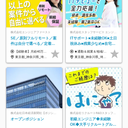
株式会社エンジニアファースト
株式会社スタッフサービス エンジニアリング事業本部
SE／原則フルリモート／案
ITサポート■未経験OK■土日
件は自分で選べる／定着率
祝休み■残業少なめ■在宅実
93%／20～30代活躍中！
績あり■約900種類のスキル
【経験者】月給40万円～120万円(固定残業代含む)+各種手当 ★前職給与の総収入額を100％保証｜還元率84％〜100％ ★20代の平均年収570万円 ※月給には、みなし残業手当(月30時間／5万8000円以上)を含みます 超過分は別途追加支給 ※固定残業代は、時間外労働の有無に関わらず30時間分を、月5万8000円~15万7000円支給 ※上記を超える時間外労働分は追加で支給 【未経験者】月給21万円以上＋各種手当 固定残業なし(残業代発生分全額支給) ※6ヶ月の試用期間あり（※条件に変動なし） ▼単価連動性×還元率は84％～100％で収入の大幅UPが可能！ ・案件単価が月50万円の場合：年収417万円 ・案件単価が月70万円の場合：年収584万円 ・案件単価が月100万円の場合：年収834万円 ＜モデル年収＞ ▼400万円～500万円(入社初年度) ▼542万円～626万円(入社2年) ▼667万円～700万円(入社3年） ▼709万円～801万円(入社5年）
★通勤＆就業＆地域/住宅＆役職手当あり ★残業代は全額支給 ★選べる給与制度あり！ ■東京・神奈川・千葉・埼玉勤務の場合 月給24.5万円～55万円＋諸手当 （残業代は全額支給） (20,000円の地域/住宅手当込み) ■愛知・京都・大阪・兵庫勤務の場合 月給24万円以上＋諸手当 （残業代は全額支給） (15,000円の地域/住宅手当込み) ■茨城・栃木・群馬・静岡・三重・滋賀・広島・福岡勤務の場合 月給23.5万円以上＋諸手当 （残業代は全額支給） (10,000円の地域/住宅手当込み) ■北海道・宮城・山梨・長野・岐阜・奈良・和歌山・岡山勤務の場合 月給23万円以上＋諸手当 （残業代は全額支給） (5,000円の地域/住宅手当込み) ■その他のエリア勤務の場合 月給22.5万円以上＋諸手当 （残業代は全額支給） ※経験や能力を考慮し、当社規定により優遇します 【昇給：年一回実施】 【選べる給与制度】 ★収入を重視する方に… 「変動型人事制度」の選択も可能（派遣先からの評価に応じて収入アップ！） ※年2回のタイミングで希望者と面談の上決定します。
アップ講座あり■全国募集
東京都_神奈川県_埼玉県_千葉県_大阪府_愛知県_北海道_青森県_岩手県_宮城県_秋田県_山形県_福島県_茨城県_栃木県_群馬県_新潟県_山梨県_長野県_富山県_石川県_福井県_静岡県_岐阜県_三重県_兵庫県_京都府_滋賀県_奈良県_和歌山県_広島県_岡山県_鳥取県_島根県_山口県_徳島県_香川県_愛媛県_高知県_福岡県_熊本県_佐賀県_長崎県_大分県_宮崎県_鹿児島県_沖縄県
東京都_神奈川県_埼玉県_千葉県_大阪府_愛知県_北海道_岩手県_宮城県_山形県_福島県_茨城県_栃木県_群馬県_山梨県_長野県_富山県_石川県_静岡県_岐阜県_三重県_兵庫県_京都府_滋賀県_奈良県_広島県_岡山県_山口県_愛媛県_福岡県_熊本県_長崎県
株式会社日本経済新聞社【ポジションマッチ登録】
株式会社リクルートR&Dスタッフィング【リクルートグループ】
オープンポジション
初級エンジニア◆未経験
OK◆大手リクルートグルー