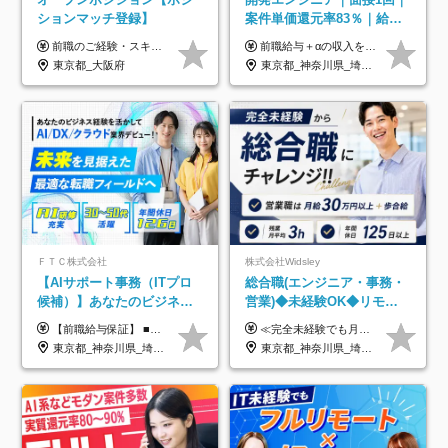
ションマッチ登録】
案件単価還元率83％｜給与
UP保証｜年休140日｜在宅
前職のご経験・スキル等を考慮して決定します。
前職給与＋αの収入を保証 月給42万円～120万円＋各種手当＋賞与 給与基準が明確かつ高還元です。 一人ひとりが安定した環境のもと、長く活躍できる職場を目指しています。 ※平均年収650万円 ・還元率83％ ・各種手当について 職能手当／職務手当／資格手当／営業手当 など ※前職での経験・能力、給与などを考慮の上、当社規定により優遇いたします ※試用期間あり（3ヶ月／期間中の条件に変動はありません） ※上記金額には固定残業代（78,948円～225,564円/月30時間分）を含みます 超過分は別途全額支給いたします ・年収UPを保証 過去には転職時に〈年収200万円UP〉したエンジニアも在籍しています。入社時だけでなく、入社後も安心の給与水準で働ける環境です。キャリアや技術力が正当に評価されていないと感じていたら、一度面接でお話ししましょう！ 当社では管理職の人数は最低限にし、無駄な管理をしません。その費用削減分を社員の給与に還元しています！
利用率9割｜独立支援・副業
東京都_大阪府
東京都_神奈川県_埼玉県_千葉県_大阪府_愛知県_北海道_青森県_岩手県_宮城県_秋田県_山形県_福島県_茨城県_栃木県_群馬県_新潟県_山梨県_長野県_富山県_石川県_福井県_静岡県_岐阜県_三重県_兵庫県_京都府_滋賀県_奈良県_和歌山県_広島県_岡山県_鳥取県_島根県_山口県_徳島県_香川県_愛媛県_高知県_福岡県_熊本県_佐賀県_長崎県_大分県_宮崎県_鹿児島県_沖縄県
制度
ＦＴＣ株式会社
株式会社Widsley
【AIサポート事務（ITプロ
総合職(エンジニア・事務・
候補）】あなたのビジネス
営業)◆未経験OK◆リモー
経験をAI業界で活かす◆IT
トあり◆残業月3h◆服装髪
【前職給与保証】 ■未経験者： 月給30万円～35万円 ■ローキャリア（経験目安1年程度）： 月給35万円～40万円 ■経験者（経験目安3年以上）： 月給40万円～60万円 ■即戦力（経験目安5年以上）： 月給45万円～80万円 ※上記金額には固定残業代30時間分 【未経験者5万5000円～7万3000円、 ローキャリア6万4000円～7万3000円、 経験者5万8000円～10万9000円、 即戦力8万2000円～14万5000円】を含みます。 ※30時間を超える場合は追加で全額支給します。 ※経験・能力・前職給与などを総合的に評価したうえでご納得いただけるよう個別決定。 未経験者の場合、前職給与とポテンシャルを査定のうえ決定いたします。 ※日本国内でのIT業界経験、または同等の実務経験と能力に応じて決定します。 ※前職給与は日本円かつ、日本国内での実績に基づき評価します。 【納得の評価システム】 ★クォーター毎に査定する評価制度導入！ 明確な評価基準で翌年度年収を上げましょう！ ★評価対象期間に在籍中のほとんどの社員が昇給し 年収アップを実現しています！ ★様々なインセンティブ制度を用意し多角的に正当評価しています！ ※試用期間6カ月（期間中の待遇等に差異なし）
≪完全未経験でも月給40万円以上も可能です！≫ -------------- 【1】ITエンジニア 月給26万円～50万円＋プロジェクト手当＋資格手当 【2】IT事務、営業事務 月給26万円～50万円＋プロジェクト手当＋資格手当 ≪【1】【2】共通≫ ★上記給与には固定残業代20時間分(月3万719円～)を含みます。残業が超過した場合は、追加支給します(残業は月平均3時間とほぼ発生しません。残業がなくても、固定残業代は支給されます) ★試用期間6ヵ月あり（期間中は月給23万1000円～。固定残業代20時間分3万719円～を含む／超過分は別途支給） -------------- 【3】SES営業、SaaS営業 月給30万円以上＋インセンティブ＋各種手当 ★上記給与には固定残業代45時間分(月7万6967円～)を含みます。残業が超過した場合は、追加支給します(残業は月平均3時間とほぼ発生しません。残業がなくても、固定残業代は支給されます) ★試用期間6ヵ月あり(期間中も給与や福利厚生は同じです)
未経験OK◆目指せるコンサ
型自由
東京都_神奈川県_埼玉県_千葉県
東京都_神奈川県_埼玉県_千葉県_大阪府_愛知県_北海道_青森県_岩手県_宮城県_秋田県_山形県_福島県_茨城県_栃木県_群馬県_新潟県_山梨県_長野県_富山県_石川県_福井県_静岡県_岐阜県_三重県_兵庫県_京都府_滋賀県_奈良県_和歌山県_広島県_岡山県_鳥取県_島根県_山口県_徳島県_香川県_愛媛県_高知県_福岡県_熊本県_佐賀県_長崎県_大分県_宮崎県_鹿児島県_沖縄県
ル