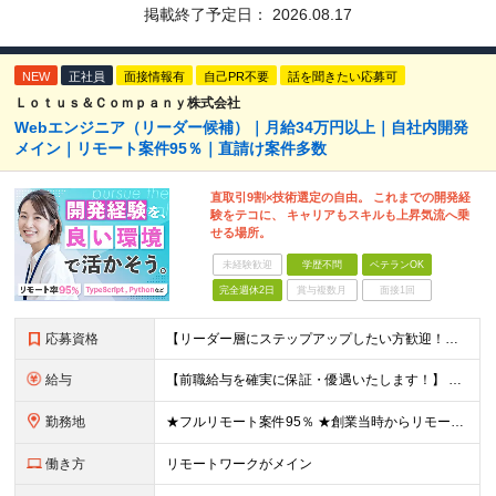
掲載終了予定日：
2026.08.17
NEW
正社員
面接情報有
自己PR不要
話を聞きたい応募可
Ｌｏｔｕｓ＆Ｃｏｍｐａｎｙ株式会社
Webエンジニア（リーダー候補）｜月給34万円以上｜自社内開発
メイン｜リモート案件95％｜直請け案件多数
直取引9割×技術選定の自由。 これまでの開発経
験をテコに、 キャリアもスキルも上昇気流へ乗
せる場所。
未経験歓迎
学歴不問
ベテランOK
完全週休2日
賞与複数月
面接1回
応募資格
【リーダー層にステップアップしたい方歓迎！】 ■何かしらの開発経験をお持ちの方（言語不問） └テスター・ローコード開発のみや、 C言語での組み込み開発経験でも大歓迎です！ ■本社に出社できる方 └
給与
【前職給与を確実に保証・優遇いたします！】 ★経験・スキル・前職年収を考慮し、前職以上の提示を基本として決定します。 月給 34万円～48万円 ＋ 昇給査定年2回 ※経験・能力を考慮の上、社内規定
勤務地
★フルリモート案件95％ ★創業当時からリモートワークに注力 勤務は自宅または中目黒オフィスが中心となります。 案件の約9割は受託開発ですが、 一部案件では首都圏のクライアント先で勤務いただく場合が
働き方
リモートワークがメイン