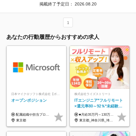
掲載終了予定日：
2026.08.20
1
あなたの行動履歴からおすすめの求人
日本マイクロソフト株式会社【ポジションマッチ登録】
株式会社ライズストリート
オープンポジション
ITエンジニア*フルリモート
×還元率80～92％*未経験歓
迎*年休134日*月給35万～*
配属組織や担当プロジェクトにより異なります。 ▼参考情報 ----------------------- 年俸650万～（1/12を月々支給） ※経験、能力を考慮の上、当社規定により優遇いたします。 ※時間外、休日出勤、深夜手当に対する賃金も基本年俸に含みます。
■月給35万円～130万円＋賞与年2回＋各種手当 ※システムエンジニアの経験をお持ちの方は月給41万円以上＋賞与年2回（108万円～）＋手当 ■単価（年収）アップのチャンスは最大年12回 ※残業代は1分単位で100％全額支給。サービス残業などは一切ありません ※試用期間6ヵ月（試用期間中の待遇・給与に差はありません）
定着率100%
東京都
東京都_神奈川県_埼玉県_千葉県_大阪府_愛知県_北海道_青森県_岩手県_宮城県_秋田県_山形県_福島県_茨城県_栃木県_群馬県_新潟県_山梨県_長野県_富山県_石川県_福井県_静岡県_岐阜県_三重県_兵庫県_京都府_滋賀県_奈良県_和歌山県_広島県_岡山県_鳥取県_島根県_山口県_徳島県_香川県_愛媛県_高知県_福岡県_熊本県_佐賀県_長崎県_大分県_宮崎県_鹿児島県_沖縄県