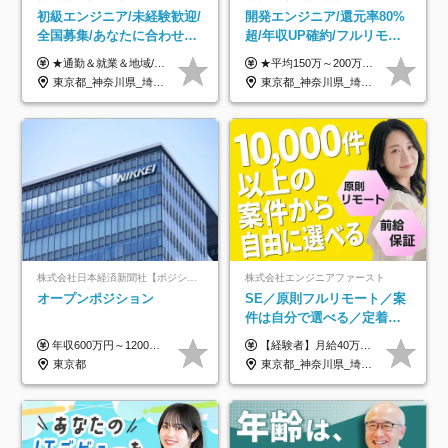
初級エンジニア/未経験歓迎/
開発エンジニア/還元率80%
全国募集/あなたに合わせた
超/年収UP確約/フルリモ
オリジナル研修をご用
OK/年休130日/平均残業7h/
★通勤＆就業＆地域/住宅＆役職手当あり ★残業代は全額支給 ★選べる給与制度あり！ ■東京・神奈川・千葉・埼玉勤務の場合 月給24.5万円～55万円＋諸手当 （残業代は全額支給） (20,000円の地域/住宅手当込み) ■愛知・京都・大阪・兵庫勤務の場合 月給24万円以上＋諸手当 （残業代は全額支給） (15,000円の地域/住宅手当込み) ■茨城・栃木・群馬・静岡・三重・滋賀・広島・福岡勤務の場合 月給23.5万円以上＋諸手当 （残業代は全額支給） (10,000円の地域/住宅手当込み) ■北海道・宮城・山梨・長野・岐阜・奈良・和歌山・岡山勤務の場合 月給23万円以上＋諸手当 （残業代は全額支給） (5,000円の地域/住宅手当込み) ■その他のエリア勤務の場合 月給22.5万円以上＋諸手当 （残業代は全額支給） ※経験や能力を考慮し、当社規定により優遇します 【昇給：年一回実施】 【選べる給与制度】 ★収入を重視する方に… 「変動型人事制度」の選択も可能（派遣先からの評価に応じて収入アップ！） ※年2回のタイミングで希望者と面談の上決定します。
★平均150万～200万円年収UPを実現！ ★前職給与を100％保証！ ★案件内容の開示・明確な評価体制あり ⇒クライアント評価で即昇給を実現したケースも◎ ★年12回（毎月昇給チャンスあり） ■月給35万円～103万円 ※経験・能力・前職給与を考慮し、決定 ※上記給与には月30時間分(6万6500円以上)の固定残業代が含まれます。超過分は手当として別途支給します ※試用期間3ヶ月あり(期間中の給与・待遇面に差異はありません) ▼収入アップの実例をご紹介 ───────────── ★働き方改革をした30代男性（PG） 子どもが生まれたばかりなのに、忙しい現場で残業も月50～60時間が当たり前。 ⇒残業ほぼゼロ＆週3リモートの働き方に！しかも給与もアップ！ ★収入アップした30代男性（PM） 子供が3人いて家計も苦しく、残業代で稼ぐ日々… ⇒残業をたくさんしていた年収額より、100万円以上アップしました！
意/AI・IoT/残業平均8時間
約2万件の案件から選択
東京都_神奈川県_埼玉県_千葉県_大阪府_愛知県_北海道_岩手県_宮城県_山形県_福島県_茨城県_栃木県_群馬県_山梨県_長野県_富山県_石川県_静岡県_岐阜県_三重県_兵庫県_京都府_滋賀県_奈良県_広島県_岡山県_山口県_愛媛県_福岡県_熊本県_長崎県
東京都_神奈川県_埼玉県_千葉県_大阪府_愛知県_北海道_青森県_岩手県_宮城県_秋田県_山形県_福島県_茨城県_栃木県_群馬県_新潟県_山梨県_長野県_富山県_石川県_福井県_静岡県_岐阜県_三重県_兵庫県_京都府_滋賀県_奈良県_和歌山県_広島県_岡山県_鳥取県_島根県_山口県_徳島県_香川県_愛媛県_高知県_福岡県_熊本県_佐賀県_長崎県_大分県_宮崎県_鹿児島県_沖縄県
株式会社日本経済新聞社【ポジションマッチ登録】
株式会社エンジニアファースト
オープンポジション
SE／原則フルリモート／案
件は自分で選べる／定着率
93%／20～30代活躍中！
年収600万円～1200万円 ※上記年収は、想定年収です。住居費補助、子手当などの各種手当を含む金額です。 ※経験・能力等を考慮の上、当社規定により決定します。
【経験者】月給40万円～120万円(固定残業代含む)+各種手当 ★前職給与の総収入額を100％保証｜還元率84％〜100％ ★20代の平均年収570万円 ※月給には、みなし残業手当(月30時間／5万8000円以上)を含みます 超過分は別途追加支給 ※固定残業代は、時間外労働の有無に関わらず30時間分を、月5万8000円~15万7000円支給 ※上記を超える時間外労働分は追加で支給 【未経験者】月給21万円以上＋各種手当 固定残業なし(残業代発生分全額支給) ※6ヶ月の試用期間あり（※条件に変動なし） ▼単価連動性×還元率は84％～100％で収入の大幅UPが可能！ ・案件単価が月50万円の場合：年収417万円 ・案件単価が月70万円の場合：年収584万円 ・案件単価が月100万円の場合：年収834万円 ＜モデル年収＞ ▼400万円～500万円(入社初年度) ▼542万円～626万円(入社2年) ▼667万円～700万円(入社3年） ▼709万円～801万円(入社5年）
東京都
東京都_神奈川県_埼玉県_千葉県_大阪府_愛知県_北海道_青森県_岩手県_宮城県_秋田県_山形県_福島県_茨城県_栃木県_群馬県_新潟県_山梨県_長野県_富山県_石川県_福井県_静岡県_岐阜県_三重県_兵庫県_京都府_滋賀県_奈良県_和歌山県_広島県_岡山県_鳥取県_島根県_山口県_徳島県_香川県_愛媛県_高知県_福岡県_熊本県_佐賀県_長崎県_大分県_宮崎県_鹿児島県_沖縄県