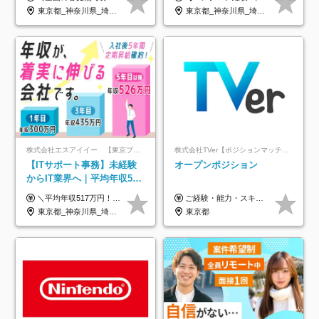
り/年休130日
着率96％以上｜副業OK｜住
東京都_神奈川県_埼玉県_千葉県_大阪府_愛知県_北海道_青森県_岩手県_宮城県_秋田県_山形県_福島県_茨城県_栃木県_群馬県_新潟県_山梨県_長野県_富山県_石川県_福井県_静岡県_岐阜県_三重県_兵庫県_京都府_滋賀県_奈良県_和歌山県_広島県_岡山県_鳥取県_島根県_山口県_徳島県_香川県_愛媛県_高知県_福岡県_熊本県_佐賀県_長崎県_大分県_宮崎県_鹿児島県_沖縄県
東京都_神奈川県_埼玉県_千葉県_大阪府_愛知県_北海道_青森県_岩手県_宮城県_秋田県_山形県_福島県_茨城県_栃木県_群馬県_新潟県_山梨県_長野県_富山県_石川県_福井県_静岡県_岐阜県_三重県_兵庫県_京都府_滋賀県_奈良県_和歌山県_広島県_岡山県_鳥取県_島根県_山口県_徳島県_香川県_愛媛県_高知県_福岡県_熊本県_佐賀県_長崎県_大分県_宮崎県_鹿児島県_沖縄県
宅手当
株式会社エスアイイー 【東京プロマーケット上場】
株式会社TVer【ポジションマッチ登録】
【ITサポート事務】未経験
オープンポジション
からIT業界へ｜平均年収517
万円｜ホワイト企業認定｜
＼平均年収517万円！入社5年目まで毎年必ず昇給／ ■賞与年3回 ■年収800万円以上も可 ■入社3年以上の平均年収469.2万円 月給23万2000円以上＋賞与年3回＋各種手当 ☆入社5年目まで最大1万5000円の定期昇給を確約 ┃各種手当充実 ・規定の資格を取得すれば、2000円～5万円を毎月支給（2万4000円～60万円／年） ・研修中に取得した取得率95％の資格でも研修後の給料UP ※月給は年齢・経験・能力を考慮して、優遇いたします ※上記月給金額は固定残業代（20時間/3万1300円円以上）を含み、超過分は別途支給いたします ※試用期間（6ヶ月）は月給に変動はありますが、その他待遇に差異はありません ├入社後1ヶ月～3ヶ月間は、月給20万1900円となります └上記金額は固定残業代（10時間／1万6000円）を含み、超過分は別途支給いたします
ご経験・能力・スキル等により、当社基準にて優遇・相談のうえ決定いたします。
年休134日｜リモートOK
東京都_神奈川県_埼玉県_千葉県_大阪府_愛知県_北海道_青森県_岩手県_宮城県_秋田県_山形県_福島県_茨城県_栃木県_群馬県_新潟県_山梨県_長野県_富山県_石川県_福井県_静岡県_岐阜県_三重県_兵庫県_京都府_滋賀県_奈良県_和歌山県_広島県_岡山県_鳥取県_島根県_山口県_徳島県_香川県_愛媛県_高知県_福岡県_熊本県_佐賀県_長崎県_大分県_宮崎県_鹿児島県_沖縄県
東京都