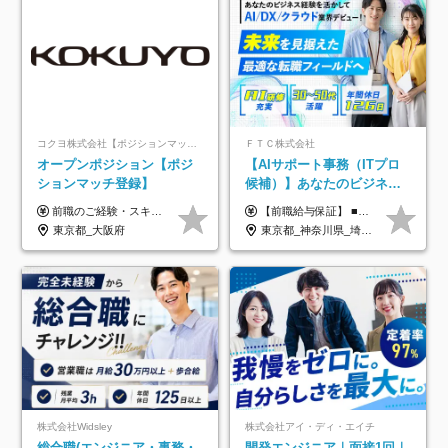
コクヨ株式会社【ポジションマッチ登録】
ＦＴＣ株式会社
オープンポジション【ポジ
【AIサポート事務（ITプロ
ションマッチ登録】
候補）】あなたのビジネス
経験をAI業界で活かす◆IT
前職のご経験・スキル等を考慮して決定します。
【前職給与保証】 ■未経験者： 月給30万円～35万円 ■ローキャリア（経験目安1年程度）： 月給35万円～40万円 ■経験者（経験目安3年以上）： 月給40万円～60万円 ■即戦力（経験目安5年以上）： 月給45万円～80万円 ※上記金額には固定残業代30時間分 【未経験者5万5000円～7万3000円、 ローキャリア6万4000円～7万3000円、 経験者5万8000円～10万9000円、 即戦力8万2000円～14万5000円】を含みます。 ※30時間を超える場合は追加で全額支給します。 ※経験・能力・前職給与などを総合的に評価したうえでご納得いただけるよう個別決定。 未経験者の場合、前職給与とポテンシャルを査定のうえ決定いたします。 ※日本国内でのIT業界経験、または同等の実務経験と能力に応じて決定します。 ※前職給与は日本円かつ、日本国内での実績に基づき評価します。 【納得の評価システム】 ★クォーター毎に査定する評価制度導入！ 明確な評価基準で翌年度年収を上げましょう！ ★評価対象期間に在籍中のほとんどの社員が昇給し 年収アップを実現しています！ ★様々なインセンティブ制度を用意し多角的に正当評価しています！ ※試用期間6カ月（期間中の待遇等に差異なし）
未経験OK◆目指せるコンサ
東京都_大阪府
東京都_神奈川県_埼玉県_千葉県
ル
株式会社Widsley
株式会社アイ・ディ・エイチ
総合職(エンジニア・事務・
開発エンジニア｜面接1回｜