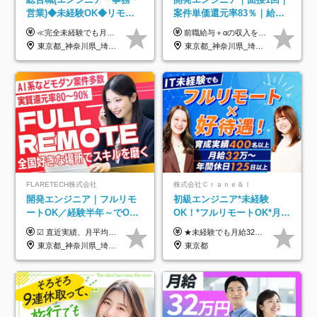
営業)◆未経験OK◆リモー
案件単価還元率83％｜給与
トあり◆残業月3h◆服装髪
UP保証｜年休140日｜在宅
≪完全未経験でも月給40万円以上も可能です！≫ -------------- 【1】ITエンジニア 月給26万円～50万円＋プロジェクト手当＋資格手当 【2】IT事務、営業事務 月給26万円～50万円＋プロジェクト手当＋資格手当 ≪【1】【2】共通≫ ★上記給与には固定残業代20時間分(月3万719円～)を含みます。残業が超過した場合は、追加支給します(残業は月平均3時間とほぼ発生しません。残業がなくても、固定残業代は支給されます) ★試用期間6ヵ月あり（期間中は月給23万1000円～。固定残業代20時間分3万719円～を含む／超過分は別途支給） -------------- 【3】SES営業、SaaS営業 月給30万円以上＋インセンティブ＋各種手当 ★上記給与には固定残業代45時間分(月7万6967円～)を含みます。残業が超過した場合は、追加支給します(残業は月平均3時間とほぼ発生しません。残業がなくても、固定残業代は支給されます) ★試用期間6ヵ月あり(期間中も給与や福利厚生は同じです)
前職給与＋αの収入を保証 月給42万円～120万円＋各種手当＋賞与 給与基準が明確かつ高還元です。 一人ひとりが安定した環境のもと、長く活躍できる職場を目指しています。 ※平均年収650万円 ・還元率83％ ・各種手当について 職能手当／職務手当／資格手当／営業手当 など ※前職での経験・能力、給与などを考慮の上、当社規定により優遇いたします ※試用期間あり（3ヶ月／期間中の条件に変動はありません） ※上記金額には固定残業代（78,948円～225,564円/月30時間分）を含みます 超過分は別途全額支給いたします ・年収UPを保証 過去には転職時に〈年収200万円UP〉したエンジニアも在籍しています。入社時だけでなく、入社後も安心の給与水準で働ける環境です。キャリアや技術力が正当に評価されていないと感じていたら、一度面接でお話ししましょう！ 当社では管理職の人数は最低限にし、無駄な管理をしません。その費用削減分を社員の給与に還元しています！
型自由
利用率9割｜独立支援・副業
東京都_神奈川県_埼玉県_千葉県_大阪府_愛知県_北海道_青森県_岩手県_宮城県_秋田県_山形県_福島県_茨城県_栃木県_群馬県_新潟県_山梨県_長野県_富山県_石川県_福井県_静岡県_岐阜県_三重県_兵庫県_京都府_滋賀県_奈良県_和歌山県_広島県_岡山県_鳥取県_島根県_山口県_徳島県_香川県_愛媛県_高知県_福岡県_熊本県_佐賀県_長崎県_大分県_宮崎県_鹿児島県_沖縄県
東京都_神奈川県_埼玉県_千葉県_大阪府_愛知県_北海道_青森県_岩手県_宮城県_秋田県_山形県_福島県_茨城県_栃木県_群馬県_新潟県_山梨県_長野県_富山県_石川県_福井県_静岡県_岐阜県_三重県_兵庫県_京都府_滋賀県_奈良県_和歌山県_広島県_岡山県_鳥取県_島根県_山口県_徳島県_香川県_愛媛県_高知県_福岡県_熊本県_佐賀県_長崎県_大分県_宮崎県_鹿児島県_沖縄県
制度
FLARETECH株式会社
株式会社Ｃｒａｎｅ＆Ｉ
開発エンジニア｜フルリモ
初級エンジニア*未経験
ートOK／経験半年～でOK
OK！*フルリモートOK*月給
／実質還元率80～90%／前
32万～*残業月9.8h*1ヶ月の
☑︎ 直近実績、月平均17,000円の昇給 ☑︎ 前職給与100%保証 ☑︎ 実質還元率80～90% ☑︎ 待機時も給与は満額支給 月給35万円～70万円＋交通費など各種手当 ※想定年収：4,200,000円～10,560,000円 ※経験・能力等を考慮の上で決定します。 ※上記金額には、みなし残業手当（50時間分・104,000円～212,000円）を含みます。超過分は別途追加支給します。 ┗残業時間は月平均10時間、多い時でも20時間程度と安定しております ★単価連動型の給与体系ではないため、万が一待機になってもその間の給与は満額支給しています。 ＜1年間の昇給事例をご紹介！＞ ・20代/フロントエンドエンジニア：月給274,000円→月給362,000円（＋88,000円/月） ・20代/iOSエンジニア：月給237,000円→月給287,000円（＋50,000円/月） ・20代/Androidエンジニア：月給316,000円→月給374,000円（＋58,000円/月） ・30代/Javaエンジニア（上流）：月給340,000円→月給418,000円（＋78,000円/月） ・30代/PMO：月給340,000円→月給418,000円（＋78,000円/月）
★未経験でも月給32万円スタート★ 月収32万円～35万円＋各種手当（資格手当だけで毎月15万の上乗せ実績あり！） ★資格手当豊富！1資格につき最大3万円支給 ★功績手当の導入で、毎月のお給与に上乗せで最大10万円支給している社員も！ ★1回の昇級で年収数十万UPも可 ★ゆくゆくは年収1000万以上も目指せる 年俸384万円～1,162万8,000円（12分割） ※経験・スキルを考慮の上決定します ※上記金額には固定残業代（月30h分・60,800円～66,500円）を含みます ※超過分は別途全額支給します ※試用期間2ヶ月間あり（その他待遇に差異はありません）
給保証／AI系など最先端案
研修*資格取得率100％
東京都_神奈川県_埼玉県_千葉県_大阪府_愛知県_北海道_青森県_岩手県_宮城県_秋田県_山形県_福島県_茨城県_栃木県_群馬県_新潟県_山梨県_長野県_富山県_石川県_福井県_静岡県_岐阜県_三重県_兵庫県_京都府_滋賀県_奈良県_和歌山県_広島県_岡山県_鳥取県_島根県_山口県_徳島県_香川県_愛媛県_高知県_福岡県_熊本県_佐賀県_長崎県_大分県_宮崎県_鹿児島県_沖縄県
東京都
件多数