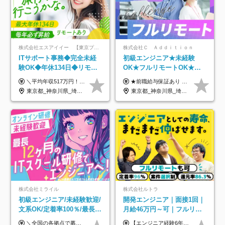
株式会社エスアイイー 【東京プロマーケット上場】
株式会社Ｃ Ａｄｄｉｔｉｏｎ
ITサポート事務◆完全未経
初級エンジニア★未経験
験OK◆年休134日◆リモー
OK★フルリモートOK★月
トOK◆残業月7h以下◆賞与
給32万円～★残業月10h＆
＼平均年収517万円！入社5年目まで毎年必ず昇給／ ■賞与年3回 ■年収800万円以上も可 ■入社3年以上の平均年収469.2万円 月給23万2000円以上＋賞与年3回＋各種手当 ☆入社5年目まで最大1万5000円の定期昇給を確約 ┃各種手当充実 ・規定の資格を取得すれば、2000円～5万円を毎月支給（2万4000円～60万円／年） ・研修中に取得した取得率95％の資格でも研修後の給料UP ※月給は年齢・経験・能力を考慮して、優遇いたします ※上記月給金額は固定残業代（20時間/3万1300円円以上）を含み、超過分は別途支給いたします ※試用期間（6ヶ月）は月給に変動はありますが、その他待遇に差異はありません ├入社後1ヶ月～3ヶ月間は、月給20万1900円となります └上記金額は固定残業代（10時間／1万6000円）を含み、超過分は別途支給いたします
★前職給与保証あり ★月給32万円以上＋インセンティブあり 月給32万円以上＋インセンティブ＋各種手当 ※上記には固定残業代（月30時間・44,400円～）を含みます ※超過分は別途支給します ※試用期間はございません ★＼成果＝あなたの収入／★ 【1】案件単価ー8万円＝あなたの給与 参画したプロジェクトの案件単価から 一律8万円引いた金額があなたの給与です！ （月給例） ■1人称での構築・小規模な詳細設計 案件単価55万円ー8万円＝月給47万円（還元率85.5%） ■大型案件の設計・構築やプロジェクト管理 案件単価90万円ー8万円＝月給82万円（還元率91.1%） ‥‥‥‥‥‥‥‥‥‥‥‥‥‥‥‥‥‥ 【2】月給の他にも豊富なインセンティブあり 全員が月3～13万円のインセンティブをゲットしています！ ≪インセンティブ制度≫ 稼働している現場で増員・交代が発生し、 当社の人員を配属が決定した際に支給。 ◇C Addition正社員が参画 ：実粗利の10%／毎月 ◇協力会社所属の社員が参画：実粗利の30%／毎月 ≪リファラル制度≫ あなたの知り合いが当社のメンバーになった際に、 毎月1人あたり2万円支給します◎ ‥‥‥‥‥‥‥‥‥‥‥‥‥‥‥‥‥‥
年3回◆5年目まで必ず昇給
年休120日以上★副業可
東京都_神奈川県_埼玉県_千葉県_大阪府_愛知県_北海道_青森県_岩手県_宮城県_秋田県_山形県_福島県_茨城県_栃木県_群馬県_新潟県_山梨県_長野県_富山県_石川県_福井県_静岡県_岐阜県_三重県_兵庫県_京都府_滋賀県_奈良県_和歌山県_広島県_岡山県_鳥取県_島根県_山口県_徳島県_香川県_愛媛県_高知県_福岡県_熊本県_佐賀県_長崎県_大分県_宮崎県_鹿児島県_沖縄県
東京都_神奈川県_埼玉県_千葉県_大阪府_愛知県_北海道_青森県_岩手県_宮城県_秋田県_山形県_福島県_茨城県_栃木県_群馬県_新潟県_山梨県_長野県_富山県_石川県_福井県_静岡県_岐阜県_三重県_兵庫県_京都府_滋賀県_奈良県_和歌山県_広島県_岡山県_鳥取県_島根県_山口県_徳島県_香川県_愛媛県_高知県_福岡県_熊本県_佐賀県_長崎県_大分県_宮崎県_鹿児島県_沖縄県
株式会社ミライル
株式会社ルトラ
初級エンジニア/未経験歓迎/
開発エンジニア｜面接1回｜
文系OK/定着率100％/最長1
月給46万円～可｜フルリモ
年の自社ITスクール研修あ
ートも可｜案件選択制｜定
＼全国の各拠点で募集中！／ 給与は以下の通り、勤務地により異なります。 札幌：月給23万円～27万円 仙台：月給22万円～26万円 新潟：月給22万円～26万円 東京：月給26万円～30万円 大阪：月給24万円～29万円 福岡：月給23.5万円～27万円 沖縄：月給21万円～26万円 ◎給与は知識や経験を考慮して決定します。 ◎残業は別途全額支給します。 ◎試用期間12カ月あり（給与は以下の通りです。その他条件に変更はありません） （試用期間の給与） 札幌：月給18.6万円～ 仙台：月給19万円～ 新潟：月給18万円～ 東京：月給22万円～ 大阪：月給20.8万円～ 福岡：月給19万円～ 沖縄：月給18万円～
【エンジニア経験6年以上の方】 月給46万円～100万円（固定残業代含む） ※上記月給には月30時間分の固定残業代（月8万7,400円～月19万円）を含む。超過分は全額支給。 【エンジニア経験4年以上の方】 月給42万円～100万円（固定残業代含む） ※上記月給には月30時間分の固定残業代（月7万9,800円～月19万円）を含む。超過分は全額支給。 【エンジニア経験4年未満の方】 月給38万円～100万円（固定残業代含む） ※上記月給には月30時間分の固定残業代（月7万2,200円～月19万円）を含む。超過分は全額支給。 ※経験、スキル、前職給与などを踏まえて決定。 ◆ルトラの給与制度のポイント！◆ ・社員の95%が入社時に年収UP！最高で300万円UPの実績も ・平均還元率86.3%（交通費・住宅手当・会社負担分の社保も含む） ・人柄やポテンシャルを評価し、スキル以上の希望年収を提示することも ・退職金制度やリファラル手当（平均50万円）あり