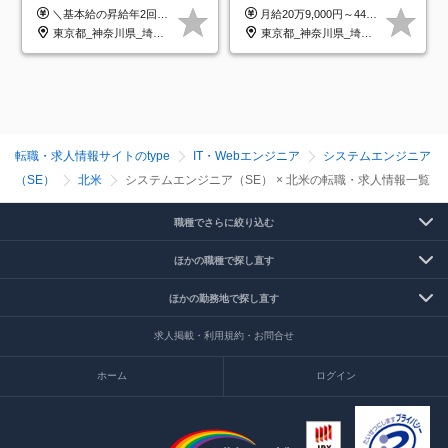
研修のみ◆フルリモート
プ正社員◆独自の教育体制
＼基本給の昇給年2回＆プロジェクト手当による昇給年12回！！／ 【経験者の場合】 月給33万円～70万円＋プロジェクト手当＋資格手当 ★スキルや経験を考慮の上、優遇します ★上記給与には固定残業代20時間分(月4万3883円～)を含みます。残業が超過した場合は、追加支給します(残業は月平均3時間とほぼ発生しません。残業がなくても、固定残業代は支給されます) ★試用期間中も、月給や福利厚生等は同じです ---------- 【未経験者の場合】 月給26万円～50万円＋プロジェクト手当＋資格手当 ★スキルや経験を考慮の上、優遇します ★上記給与には固定残業代20時間分(月3万719円～)を含みます。残業が超過した場合は、追加支給します(残業は月平均3時間とほぼ発生しません。残業がなくても、固定残業代は支給されます) ★試用期間6ヵ月あり ・1ヶ月目～：月給23万円～ ・2ヶ月目～6ヶ月目：月給23万円～＋プロジェクト手当1～3万円 （上記給与にはそれぞれ固定残業代20時間分(月3万719円～)を含み、超過した場合は追加支給します。） ---------- 【プロジェクト手当について】 参画するプロジェクトの単価に応じて毎月の歩合給を支給します 業界内でもトップクラスの高還元です！
月給20万9,000円～44万円 ※試用期間6カ月あり（期間中の待遇に変更なし） ※経験・能力・前給を考慮の上、決定いたします ※時間外手当100％支給 ※派遣就業先が変更となる場合には、就業規則、労使協定等に基づき賃金が変更となる可能性があります
OK◆残業月3h◆服装髪型自
◆住宅手当制度あり/s
東京都_神奈川県_埼玉県_千葉県_大阪府_愛知県_北海道_青森県_岩手県_宮城県_秋田県_山形県_福島県_茨城県_栃木県_群馬県_新潟県_山梨県_長野県_富山県_石川県_福井県_静岡県_岐阜県_三重県_兵庫県_京都府_滋賀県_奈良県_和歌山県_広島県_岡山県_鳥取県_島根県_山口県_徳島県_香川県_愛媛県_高知県_福岡県_熊本県_佐賀県_長崎県_大分県_宮崎県_鹿児島県_沖縄県
東京都_神奈川県_埼玉県_千葉県_大阪府_愛知県_青森県_岩手県_宮城県_秋田県_山形県_福島県_茨城県_栃木県_群馬県_山梨県_長野県_福井県_静岡県_岐阜県_三重県_兵庫県_京都府_滋賀県_奈良県_広島県_岡山県_山口県_香川県_福岡県_熊本県_佐賀県_長崎県_大分県_宮崎県_鹿児島県
由
転職・求人情報サイトのtype
IT・Webエンジニア
システムエンジニア
（SE）
北米
システムエンジニア（SE） × 北米の転職・求人情報一覧
職種でさらに絞り込む
ほかの職種で探し直す
ほかの勤務地で探し直す
求人掲載・利用規約・お問合せ
ホーム
ログイン