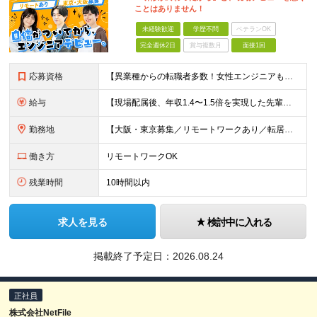
ことはありません！
未経験歓迎
学歴不問
ベテランOK
完全週休2日
賞与複数月
面接1回
応募資格
【異業種からの転職者多数！女性エンジニアも活躍中】 ◆学歴不問 ◆未経験OK ≪こんな方を歓迎しています≫ ◎未経験から成長できる環境で活躍したい方 ◎大学やスクールでIT系のスキルを学んだことのあ
給与
【現場配属後、年収1.4〜1.5倍を実現した先輩も！残業代全額支給】 ◆給与は経験やスキルに応じて決定します ◆年俸制250万円～350万円（1/12を月々支給） ≪年収UPの例≫ ◎飲食業からのキ
勤務地
【大阪・東京募集／リモートワークあり／転居を伴う転勤なし】 東京本社、大阪事務所、または東京23区内・関西（大阪・兵庫）の各クライアント先勤務 ◆入社後、約1年間はクライアント先ではなく 自社内（東
働き方
リモートワークOK
残業時間
10時間以内
求人を見る
検討中に入れる
掲載終了予定日：
2026.08.24
正社員
株式会社NetFile