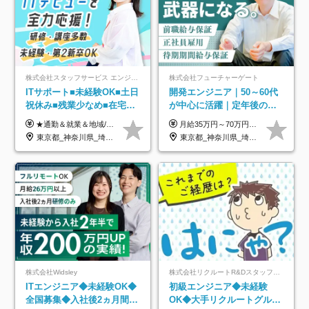
株式会社スタッフサービス エンジニアリング事業本部
株式会社フューチャーゲート
ITサポート■未経験OK■土日
開発エンジニア｜50～60代
祝休み■残業少なめ■在宅実
が中心に活躍｜定年後の給
績あり■約900種類のスキル
与減ナシ｜年収50万円アッ
★通勤＆就業＆地域/住宅＆役職手当あり ★残業代は全額支給 ★選べる給与制度あり！ ■東京・神奈川・千葉・埼玉勤務の場合 月給24.5万円～55万円＋諸手当 （残業代は全額支給） (20,000円の地域/住宅手当込み) ■愛知・京都・大阪・兵庫勤務の場合 月給24万円以上＋諸手当 （残業代は全額支給） (15,000円の地域/住宅手当込み) ■茨城・栃木・群馬・静岡・三重・滋賀・広島・福岡勤務の場合 月給23.5万円以上＋諸手当 （残業代は全額支給） (10,000円の地域/住宅手当込み) ■北海道・宮城・山梨・長野・岐阜・奈良・和歌山・岡山勤務の場合 月給23万円以上＋諸手当 （残業代は全額支給） (5,000円の地域/住宅手当込み) ■その他のエリア勤務の場合 月給22.5万円以上＋諸手当 （残業代は全額支給） ※経験や能力を考慮し、当社規定により優遇します 【昇給：年一回実施】 【選べる給与制度】 ★収入を重視する方に… 「変動型人事制度」の選択も可能（派遣先からの評価に応じて収入アップ！） ※年2回のタイミングで希望者と面談の上決定します。
月給35万円～70万円（固定残業代30時間分63,869円～を含む）+賞与年1回 ※30時間を超える分は別途支給します ●これまでのご経験・スキル・前職給与をできる限り考慮します ●待機期間も給与を100％支給します ●試用期間中も給与や福利厚生は同じです ≪年収を維持しながら長く働けます！≫ 一般的な企業では55歳や60歳を機に年収が下がりますが、 当社は役職などではなく「スキルや経験」で評価。 エンジニアとして長く働きながら あなたにふさわしい年収を維持できます！
アップ講座あり■全国募集
プ実績／昇給率92％（直近3
東京都_神奈川県_埼玉県_千葉県_大阪府_愛知県_北海道_岩手県_宮城県_山形県_福島県_茨城県_栃木県_群馬県_山梨県_長野県_富山県_石川県_静岡県_岐阜県_三重県_兵庫県_京都府_滋賀県_奈良県_広島県_岡山県_山口県_愛媛県_福岡県_熊本県_長崎県
東京都_神奈川県_埼玉県_千葉県
年）
株式会社Widsley
株式会社リクルートR&Dスタッフィング【リクルートグループ】
ITエンジニア◆未経験OK◆
初級エンジニア◆未経験
全国募集◆入社後2ヵ月間は
OK◆大手リクルートグルー