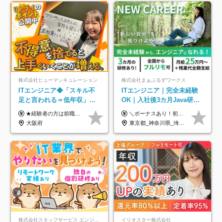
株式会社ヒューマンキュレーション
株式会社まぁぶるずワークス
ITエンジニア◆「スキル不
ITエンジニア｜完全未経験
足と言われる＝低年収」で
OK｜入社後3カ月Java研修
はない！｜ 不安を克服し、
｜リモート率8割以上｜充実
★経験者の方は前職の年収以上を保証します ★案件単価を開示した上で80％以上を還元します 月給25万円以上＋賞与年2回 ※経験や能力を考慮の上で優遇します ※試用期間が3ヶ月(その間の給与・待遇・雇用形態に変更はありません) ※月給には月20時間分のみなし残業手当(5万円)を含みます(超過分は別途支給) ★残業平均は月10時間以下ですので、毎月10時間分程度はお得です！
＼ボーナスあり！初年度から年収300万円以上／ ■月給25万円～35万円＋残業代全額支給＋各種手当＋賞与年1回 ◎経験・年齢・スキルなどを考慮し、できるだけ優遇します ◎試用期間中(3カ月)は契約社員で、月給21万円＋諸手当になります。 (試用期間中は残業が発生しません。その他の待遇に変更はありません) ----------------- ＼3つの評価軸！実力次第で早期収入アップ！／ 【1】スキル(IT理解、実装力、設計) 【2】実務力(現場評価、コミュ力、品質) 【3】姿勢(自走力、意欲、責任感) この3つの評価軸で、3カ月ごとに評価。社内グレードにより、給与が決まる明確な仕組みです。何ができれば給与が上がるのか分かりやすく、実力や努力次第で早期に収入を増やせます！ 【固定残業代について】 なし（残業代は、実際の労働時間に応じて別途全額支給）
年収アップした社員の実例
のキャリア支援｜残業月10h
大阪府
東京都_神奈川県_埼玉県_千葉県_大阪府_愛知県_北海道_青森県_岩手県_宮城県_秋田県_山形県_福島県_茨城県_栃木県_群馬県_新潟県_山梨県_長野県_富山県_石川県_福井県_静岡県_岐阜県_三重県_兵庫県_京都府_滋賀県_奈良県_和歌山県_広島県_岡山県_鳥取県_島根県_山口県_徳島県_香川県_愛媛県_高知県_福岡県_熊本県_佐賀県_長崎県_大分県_宮崎県_鹿児島県_沖縄県
株式会社スタッフサービス エンジニアリング事業本部
イリオスター株式会社