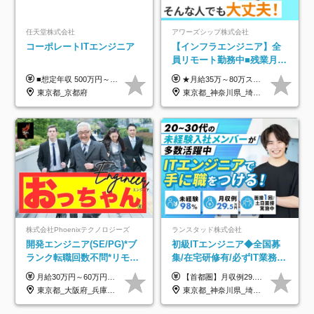
任天堂株式会社
アワーズシップ株式会社
コーポレートITエンジニア
【インフラエンジニア】全
員リモート勤務中■残業月
3h■最大3ヶ月の連休あり■
■想定年収 500万円～900万円 月給制 月給278,000円～ ※残業が発生した場合、残業代を別途全額支給します ※試用期間2ヶ月あり(待遇や給与に差異はありません)
★月給35万～80万スタートも可 【未経験の方】 ■月給26万～80万＋賞与年2回（年2ヶ月分） 【何かしらのインフラエンジニア経験をお持ちの方】 ■月給35万～80万＋賞与年2回（年2ヶ月分） ※スキル・経験などを考慮し決定します ※試用期間6ヶ月あり。期間中は契約社員となります。その他の待遇に差異はありません（試用期間終了後、昇給の可能性あり） ※上記金額には固定残業代（月30時間分／4万9600円～15万2600円）を含みます。超過分は別途支給いたします。 ＼頑張りはインセンティブで還元！／ クライアントに貢献度を評価され、当社のエンジニアが追加で案件に参画することになるなど、会社にとって利益になる行動はしっかり評価します。 会社の成長に貢献できていることを実感でき、「もっと頑張ろう」と思える体制づくりを整えています！
年休126日■20～30代活躍
東京都_京都府
東京都_神奈川県_埼玉県_千葉県_大阪府
中！
株式会社Phoenixテクノロジーズ
ランスタッド株式会社
開発エンジニア(SE/PG)*ブ
初級ITエンジニア◆全国募
ランク転職回数不問*リモー
集/在宅研修有/必ずIT業務配
ト案件多数*残業ほぼ0*通院
属/月収例29.5万円/Web面接
月給30万円～60万円+住宅手当+職能手当+役職手当+決算賞与+報奨金 ※経験・能力を考慮し、優遇します ※給与には20時間分のみなし時間外手当(3万7000円以上)を含みます(超過時間分は別途追加支給) ※試用期間3～6ヵ月あり(その間の給与、待遇に差異なし) ※場合によって契約社員での採用の可能性あり(面接時に応相談)
【首都圏】月収例29.5万円（月給26万円＋諸手当） 【東海・関西】月収例28.5万円（月給25万円＋諸手当） 【九州】月収例26万円（月給23万円＋諸手当） ※経験・スキル・前職給与を踏まえ、総合的に判断して決定します。 例：首都圏 月収例31万円（月給27万円＋諸手当） ◆各種手当 ・通勤手当（上限4万円まで） ・残業代手当（1分単位で全額支給） ※固定残業代制は採用しておりません ・深夜勤務手当 ・資格取得支援（ランクに応じてお祝い金1万円～10万円を支給） ◆昇給：年1回 ◆補足 ・研修中1ヶ月間は、時給1670円となります。 ・試用期間6ヶ月あり。その間の待遇に変更はありません。 ※詳細は面接時にご案内します。
のための半休制度あり
1回/SE
東京都_大阪府_兵庫県_京都府_福岡県
東京都_神奈川県_埼玉県_千葉県_大阪府_愛知県_兵庫県_京都府_福岡県