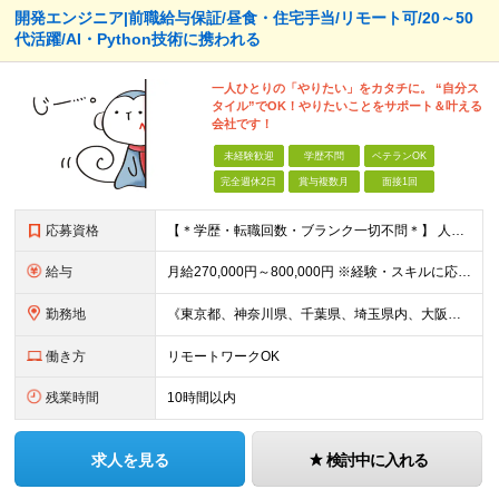
開発エンジニア|前職給与保証/昼食・住宅手当/リモート可/20～50
代活躍/AI・Python技術に携われる
一人ひとりの「やりたい」をカタチに。 “自分ス
タイル”でOK！やりたいことをサポート＆叶える
会社です！
未経験歓迎
学歴不問
ベテランOK
完全週休2日
賞与複数月
面接1回
応募資格
【＊学歴・転職回数・ブランク一切不問＊】 人物重視の採用です！ 「IT業界に興味がある」「スキルを活かして新しい分野に挑戦したい」 ——そんな気持ちがあればOK。 【応募条件】 ◎IT業界に興味があ
給与
月給270,000円～800,000円 ※経験・スキルに応じて当社規定により決定いたします。 ※上記給与には固定残業代は20時間分（月3万6000円以上）を含む。上記を超える時間外労働分は追加で支給し
勤務地
《東京都、神奈川県、千葉県、埼玉県内、大阪市内、福岡市内、名古屋市内の拠点》 ☆U・Iターン歓迎いたします。 ☆転勤はありません。 ▼本社 神奈川県横浜市中区蓬莱町2-4-1 ORCHID PLAC
働き方
リモートワークOK
残業時間
10時間以内
求人を見る
検討中に入れる