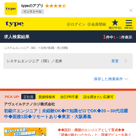
typeのアプリ
インストール
ログイン
会員登録
検討中(
0
)
MENU
1
求人検索結果
件中
1～1
件表示
システムエンジニア（SE） × 北米の転職・求人情報
システムエンジニア（SE）／北米
変更
保存した検索条件
PICK UP!
正社員
面接情報有
自己PR不要
話を聞きたい応募可
アヴェイルテクノロジ株式会社
初級ITエンジニア｜未経験OK◆IT知識ゼロでOK◆20～30代活躍
中◆面接1回◆リモートあり◆東京・大阪募集
◆◆設計・構築のエンジニアとして育成◆◆
「研修が終わったから」と、現場デビューを急ぐ