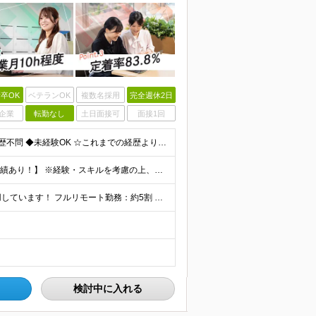
卒OK
ベテランOK
複数名採用
完全週休2日
企業
転勤なし
土日面接可
面接1回
【第二新卒大歓迎！未経験スタートもOKです◎】 ◆学歴不問 ◆未経験OK ☆これまでの経歴よりも「これから」を重視します！ ☆文系・理系、前職の雇用形態は一切問いません！ ＼先輩たちの前職もさまざ
【未経験から年収550万円可／1年で最大80万円UPの実績あり！】 ※経験・スキルを考慮の上、決定いたします。 【月給】27万円〜29万円 ※上記には固定残業代（月25時間分／4万5,000円〜4万
当社で働く社員の「90%以上」がリモートワークを活用しています！ フルリモート勤務：約5割 ハイブリッド勤務（リモート＋出社）：約4割 【本社】東京都千代田区丸の内2-4-1 丸の内ビルディング12
検討中に入れる