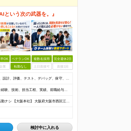
AIという次の武器を。』
卒OK
ベテランOK
複数名採用
完全週休2日
企業
転勤なし
土日面接可
面接1回
■学歴不問 ■組込・制御系の実務経験をお持ちの方 開発、設計、評価、テスト、デバッグ、保守、機能改善など、担当工程は問いません。 次のような経験を活かせます。 ・C、C++、C#、Pythonを使
月給45万円～60万円＋業績給＋賞与年2回＋各種手当 ※経験、技術、担当工程、実績、前職給与などを考慮して決定します。 ※試用期間（3ヶ月）あり。給与・待遇に変更はありません。 ■給与にプラスして
★U・Iターン歓迎！勤務地などの希望は考慮します ★転勤ナシ 【大阪本社】 大阪府大阪市西区江戸堀2-2-1 アズワン別館8F 【東京事業所】 東京都新宿区四谷4-6-10 ビクトリアセンタービル
検討中に入れる