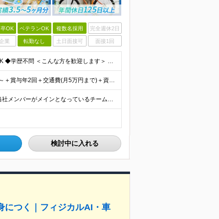
卒OK
ベテランOK
複数名採用
完全週休2日
企業
転勤なし
土日面接可
面接1回
≪独学で勉強中＆IT職種微経験の方も歓迎≫ ◆未経験OK ◆学歴不問 ＜こんな方を歓迎します＞ ・モノづくりが好き ・分解したり仕組みを考えたりするのが好き ・「なんで動くんだろう？」と考えてしまう
≪賞与年2回(3.5～5ヶ月分)支給実績あり≫ 月給26万円～＋賞与年2回＋交通費(月5万円まで)＋資格取得支援・手当あり＋時間外手当(100％支給) ※経験・知識・技術などを最大限考慮したうえで決
大手メーカーにおける案件に参画していただきます！ 当社メンバーがメインとなっているチームに配属されるので、ご安心ください。 もちろん、希望もしっかりと考慮します。 ■東京本社、大阪事務所、および東京
検討中に入れる
身につく｜フィジカルAI・車