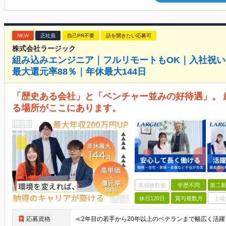
NEW
正社員
自己PR不要
話を聞きたい応募可
株式会社ラージック
組み込みエンジニア｜フルリモートもOK｜入社祝い
最大還元率88％｜年休最大144日
「歴史ある会社」と「ベンチャー並みの好待遇」。
る場所がここにあります。
未経験歓迎
学歴不問
第二新
休日120日
賞与複数月
上場
応募資格