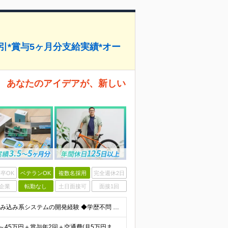
引*賞与5ヶ月分支給実績*オー
。 あなたのアイデアが、新しい
卒OK
ベテランOK
複数名採用
完全週休2日
企業
転勤なし
土日面接可
面接1回
＼“組み込み開発特化”の会社で活躍しませんか？／ ◆組み込み系システムの開発経験 ◆学歴不問 ＜こんな方をお待ちしてます！＞ ◎モノづくりを突き詰めていきたい職人気質の方 ◎指示待ちではなく、主体的
≪賞与年2回(3.5～5ヶ月分)支給実績あり≫ 月給35万円～45万円＋賞与年2回＋交通費(月5万円まで)＋資格取得支援・手当あり＋時間外手当(100％支給) ※経験・知識・技術などを最大限考慮した