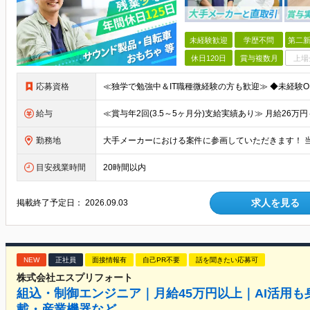
未経験歓迎
学歴不問
第二新
休日120日
賞与複数月
上場
応募資格
給与
勤務地
目安残業時間
20時間以内
求人を見る
掲載終了予定日：
2026.09.03
NEW
正社員
面接情報有
自己PR不要
話を聞きたい応募可
株式会社エスプリフォート
組込・制御エンジニア｜月給45万円以上｜AI活用も
載・産業機器など