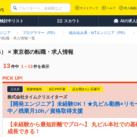
サイトマップ
ヘルプ
求人掲載
検討中リスト
スカウト
AIの求
ンジニア
プログラマー（PG）
組み込み系・IoTエンジニア（PG）
都の転職・求人情報一覧
G） × 東京都の転職・求人情報
13
1～13
件中
件を表示
PICK UP!
正社員
面接情報有
自己PR不要
話を聞きたい応募可
株式会社タイムクリエイターズ
【開発エンジニア】未経験OK！★丸ビル勤務×リモ
中／残業月10h／資格取得支援
【未経験から最短距離でプロへ】 丸ビル本社での基
成長できる！