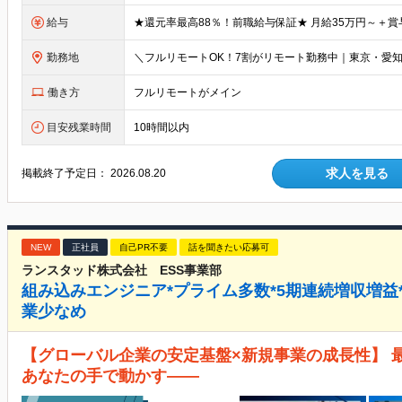
給与
勤務地
働き方
フルリモートがメイン
目安残業時間
10時間以内
求人を見る
掲載終了予定日：
2026.08.20
NEW
正社員
自己PR不要
話を聞きたい応募可
ランスタッド株式会社 ESS事業部
組み込みエンジニア*プライム多数*5期連続増収増益*
業少なめ
【グローバル企業の安定基盤×新規事業の成長性】 
あなたの手で動かす――