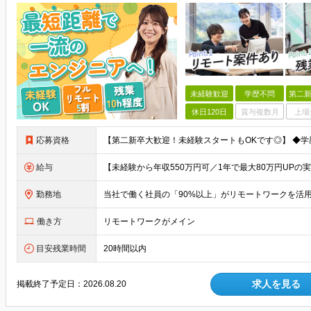
未経験歓迎
学歴不問
第二新
休日120日
賞与複数月
上場
応募資格
給与
勤務地
働き方
リモートワークがメイン
目安残業時間
20時間以内
求人を見る
掲載終了予定日：
2026.08.20