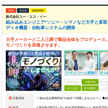
NEW
正社員
面接情報有
株式会社ユー・エス・イー
組み込みエンジニア*ソニー・シマノなど大手と直取
ディオ機器・自転車システムの開発
大手メーカーと二人三脚で製品全体をプロデュース
モノづくりを加速させます。
未経験歓迎
学歴不問
第二新
休日120日
賞与複数月
上場
応募資格
給与