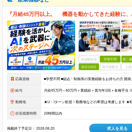
『月給45万円以上。 機器を動かしてきた経験に、
未経験歓迎
学歴不問
第二新
休日120日
賞与複数月
上場
応募資格
給与
勤務地
目安残業時間
20時間以内
求人を見る
掲載終了予定日：
2026.08.20