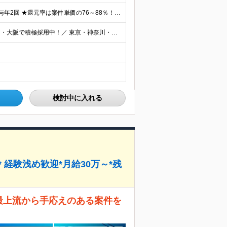
★還元率最高88％！前職給与保証★ 月給35万円～＋賞与年2回 ★還元率は案件単価の76～88％！ ★入社祝い金10～30万円！住宅・在宅・家族など手当充実！ ◎経験・スキルなどを考慮し、優遇し
＼フルリモートOK！7割がリモート勤務中｜東京・愛知・大阪で積極採用中！／ 東京・神奈川・千葉・埼玉、大阪・京都・兵庫・滋賀、愛知などのプロジェクト先、または在宅勤務 ★転勤なし ★希望するエリアで
検討中に入れる
 経験浅め歓迎*月給30万～*残
最上流から手応えのある案件を