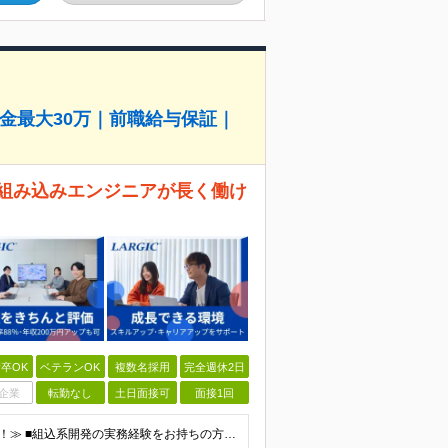
金最大30万｜前職給与保証｜
 組み込みエンジニアが長く働け
卒OK
ベテランOK
複数名採用
完全週休2日
企業
転勤なし
土日面接可
面接1回
≪2年目の若手から20年以上のベテランまで幅広く活躍！≫ ■組込系開発の実務経験をお持ちの方(フェーズや言語、リーダー経験などは一切不問) ■学歴不問 ＼下記経験をお持ちの方は優遇します／ ●C言語