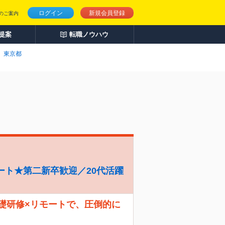
ログイン
新規会員登録
のご案内
人提案
転職ノウハウ
東京都
ート★第二新卒歓迎／20代活躍
礎研修×リモートで、圧倒的に