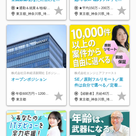
オリジナル研修をご用
OK/年休130日/平均残業7h/
★通勤＆就業＆地域/住宅＆役職手当あり ★残業代は全額支給 ★選べる給与制度あり！ ■東京・神奈川・千葉・埼玉勤務の場合 月給24.5万円～55万円＋諸手当 （残業代は全額支給） (20,000円の地域/住宅手当込み) ■愛知・京都・大阪・兵庫勤務の場合 月給24万円以上＋諸手当 （残業代は全額支給） (15,000円の地域/住宅手当込み) ■茨城・栃木・群馬・静岡・三重・滋賀・広島・福岡勤務の場合 月給23.5万円以上＋諸手当 （残業代は全額支給） (10,000円の地域/住宅手当込み) ■北海道・宮城・山梨・長野・岐阜・奈良・和歌山・岡山勤務の場合 月給23万円以上＋諸手当 （残業代は全額支給） (5,000円の地域/住宅手当込み) ■その他のエリア勤務の場合 月給22.5万円以上＋諸手当 （残業代は全額支給） ※経験や能力を考慮し、当社規定により優遇します 【昇給：年一回実施】 【選べる給与制度】 ★収入を重視する方に… 「変動型人事制度」の選択も可能（派遣先からの評価に応じて収入アップ！） ※年2回のタイミングで希望者と面談の上決定します。
★平均150万～200万円年収UPを実現！ ★前職給与を100％保証！ ★案件内容の開示・明確な評価体制あり ⇒クライアント評価で即昇給を実現したケースも◎ ★年12回（毎月昇給チャンスあり） ■月給35万円～103万円 ※経験・能力・前職給与を考慮し、決定 ※上記給与には月30時間分(6万6500円以上)の固定残業代が含まれます。超過分は手当として別途支給します ※試用期間3ヶ月あり(期間中の給与・待遇面に差異はありません) ▼収入アップの実例をご紹介 ───────────── ★働き方改革をした30代男性（PG） 子どもが生まれたばかりなのに、忙しい現場で残業も月50～60時間が当たり前。 ⇒残業ほぼゼロ＆週3リモートの働き方に！しかも給与もアップ！ ★収入アップした30代男性（PM） 子供が3人いて家計も苦しく、残業代で稼ぐ日々… ⇒残業をたくさんしていた年収額より、100万円以上アップしました！
意/AI・IoT/残業平均8時間
約2万件の案件から選択
東京都_神奈川県_埼玉県_千葉県_大阪府_愛知県_北海道_岩手県_宮城県_山形県_福島県_茨城県_栃木県_群馬県_山梨県_長野県_富山県_石川県_静岡県_岐阜県_三重県_兵庫県_京都府_滋賀県_奈良県_広島県_岡山県_山口県_愛媛県_福岡県_熊本県_長崎県
東京都_神奈川県_埼玉県_千葉県_大阪府_愛知県_北海道_青森県_岩手県_宮城県_秋田県_山形県_福島県_茨城県_栃木県_群馬県_新潟県_山梨県_長野県_富山県_石川県_福井県_静岡県_岐阜県_三重県_兵庫県_京都府_滋賀県_奈良県_和歌山県_広島県_岡山県_鳥取県_島根県_山口県_徳島県_香川県_愛媛県_高知県_福岡県_熊本県_佐賀県_長崎県_大分県_宮崎県_鹿児島県_沖縄県
株式会社日本経済新聞社【ポジションマッチ登録】
株式会社エンジニアファースト
オープンポジション
SE／原則フルリモート／案
件は自分で選べる／定着率
93%／20～30代活躍中！
年収600万円～1200万円 ※上記年収は、想定年収です。住居費補助、子手当などの各種手当を含む金額です。 ※経験・能力等を考慮の上、当社規定により決定します。
【経験者】月給40万円～120万円(固定残業代含む)+各種手当 ★前職給与の総収入額を100％保証｜還元率84％〜100％ ★20代の平均年収570万円 ※月給には、みなし残業手当(月30時間／5万8000円以上)を含みます 超過分は別途追加支給 ※固定残業代は、時間外労働の有無に関わらず30時間分を、月5万8000円~15万7000円支給 ※上記を超える時間外労働分は追加で支給 【未経験者】月給21万円以上＋各種手当 固定残業なし(残業代発生分全額支給) ※6ヶ月の試用期間あり（※条件に変動なし） ▼単価連動性×還元率は84％～100％で収入の大幅UPが可能！ ・案件単価が月50万円の場合：年収417万円 ・案件単価が月70万円の場合：年収584万円 ・案件単価が月100万円の場合：年収834万円 ＜モデル年収＞ ▼400万円～500万円(入社初年度) ▼542万円～626万円(入社2年) ▼667万円～700万円(入社3年） ▼709万円～801万円(入社5年）
東京都
東京都_神奈川県_埼玉県_千葉県_大阪府_愛知県_北海道_青森県_岩手県_宮城県_秋田県_山形県_福島県_茨城県_栃木県_群馬県_新潟県_山梨県_長野県_富山県_石川県_福井県_静岡県_岐阜県_三重県_兵庫県_京都府_滋賀県_奈良県_和歌山県_広島県_岡山県_鳥取県_島根県_山口県_徳島県_香川県_愛媛県_高知県_福岡県_熊本県_佐賀県_長崎県_大分県_宮崎県_鹿児島県_沖縄県