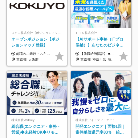
コクヨ株式会社【ポジションマッチ登録】
ＦＴＣ株式会社
オープンポジション【ポジ
【AIサポート事務（ITプロ
ションマッチ登録】
候補）】あなたのビジネス
経験をAI業界で活かす◆IT
前職のご経験・スキル等を考慮して決定します。
【前職給与保証】 ■未経験者： 月給30万円～35万円 ■ローキャリア（経験目安1年程度）： 月給35万円～40万円 ■経験者（経験目安3年以上）： 月給40万円～60万円 ■即戦力（経験目安5年以上）： 月給45万円～80万円 ※上記金額には固定残業代30時間分 【未経験者5万5000円～7万3000円、 ローキャリア6万4000円～7万3000円、 経験者5万8000円～10万9000円、 即戦力8万2000円～14万5000円】を含みます。 ※30時間を超える場合は追加で全額支給します。 ※経験・能力・前職給与などを総合的に評価したうえでご納得いただけるよう個別決定。 未経験者の場合、前職給与とポテンシャルを査定のうえ決定いたします。 ※日本国内でのIT業界経験、または同等の実務経験と能力に応じて決定します。 ※前職給与は日本円かつ、日本国内での実績に基づき評価します。 【納得の評価システム】 ★クォーター毎に査定する評価制度導入！ 明確な評価基準で翌年度年収を上げましょう！ ★評価対象期間に在籍中のほとんどの社員が昇給し 年収アップを実現しています！ ★様々なインセンティブ制度を用意し多角的に正当評価しています！ ※試用期間6カ月（期間中の待遇等に差異なし）
未経験OK◆目指せるコンサ
東京都_大阪府
東京都_神奈川県_埼玉県_千葉県
ル
株式会社Widsley
株式会社アイ・ディ・エイチ
総合職(エンジニア・事務・
開発エンジニア｜面接1回｜
営業)◆未経験OK◆リモー
案件単価還元率83％｜給与