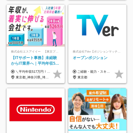
株式会社エスアイイー 【東京プロマーケット上場】
株式会社TVer【ポジションマッチ登録】
【ITサポート事務】未経験
オープンポジション
からIT業界へ｜平均年収517
万円｜ホワイト企業認定｜
＼平均年収517万円！入社5年目まで毎年必ず昇給／ ■賞与年3回 ■年収800万円以上も可 ■入社3年以上の平均年収469.2万円 月給23万2000円以上＋賞与年3回＋各種手当 ☆入社5年目まで最大1万5000円の定期昇給を確約 ┃各種手当充実 ・規定の資格を取得すれば、2000円～5万円を毎月支給（2万4000円～60万円／年） ・研修中に取得した取得率95％の資格でも研修後の給料UP ※月給は年齢・経験・能力を考慮して、優遇いたします ※上記月給金額は固定残業代（20時間/3万1300円円以上）を含み、超過分は別途支給いたします ※試用期間（6ヶ月）は月給に変動はありますが、その他待遇に差異はありません ├入社後1ヶ月～3ヶ月間は、月給20万1900円となります └上記金額は固定残業代（10時間／1万6000円）を含み、超過分は別途支給いたします
ご経験・能力・スキル等により、当社基準にて優遇・相談のうえ決定いたします。
年休134日｜リモートOK
東京都_神奈川県_埼玉県_千葉県_大阪府_愛知県_北海道_青森県_岩手県_宮城県_秋田県_山形県_福島県_茨城県_栃木県_群馬県_新潟県_山梨県_長野県_富山県_石川県_福井県_静岡県_岐阜県_三重県_兵庫県_京都府_滋賀県_奈良県_和歌山県_広島県_岡山県_鳥取県_島根県_山口県_徳島県_香川県_愛媛県_高知県_福岡県_熊本県_佐賀県_長崎県_大分県_宮崎県_鹿児島県_沖縄県
東京都