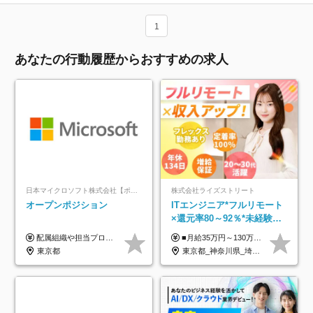
1
あなたの行動履歴からおすすめの求人
日本マイクロソフト株式会社【ポジションマッチ登録】
株式会社ライズストリート
オープンポジション
ITエンジニア*フルリモート
×還元率80～92％*未経験歓
迎*年休134日*月給35万～*
配属組織や担当プロジェクトにより異なります。 ▼参考情報 ----------------------- 年俸650万～（1/12を月々支給） ※経験、能力を考慮の上、当社規定により優遇いたします。 ※時間外、休日出勤、深夜手当に対する賃金も基本年俸に含みます。
■月給35万円～130万円＋賞与年2回＋各種手当 ※システムエンジニアの経験をお持ちの方は月給41万円以上＋賞与年2回（108万円～）＋手当 ■単価（年収）アップのチャンスは最大年12回 ※残業代は1分単位で100％全額支給。サービス残業などは一切ありません ※試用期間6ヵ月（試用期間中の待遇・給与に差はありません）
定着率100%
東京都
東京都_神奈川県_埼玉県_千葉県_大阪府_愛知県_北海道_青森県_岩手県_宮城県_秋田県_山形県_福島県_茨城県_栃木県_群馬県_新潟県_山梨県_長野県_富山県_石川県_福井県_静岡県_岐阜県_三重県_兵庫県_京都府_滋賀県_奈良県_和歌山県_広島県_岡山県_鳥取県_島根県_山口県_徳島県_香川県_愛媛県_高知県_福岡県_熊本県_佐賀県_長崎県_大分県_宮崎県_鹿児島県_沖縄県