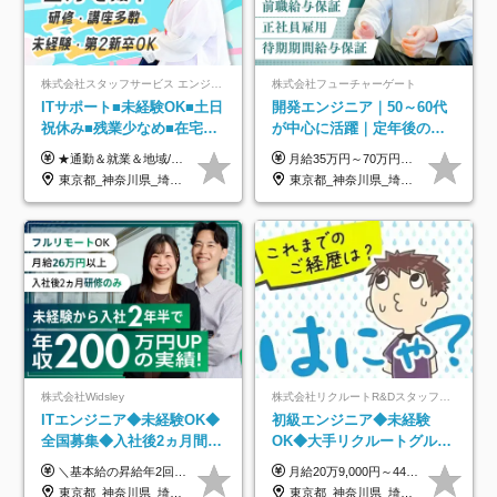
株式会社スタッフサービス エンジニアリング事業本部
株式会社フューチャーゲート
ITサポート■未経験OK■土日
開発エンジニア｜50～60代
祝休み■残業少なめ■在宅実
が中心に活躍｜定年後の給
績あり■約900種類のスキル
与減ナシ｜年収50万円アッ
★通勤＆就業＆地域/住宅＆役職手当あり ★残業代は全額支給 ★選べる給与制度あり！ ■東京・神奈川・千葉・埼玉勤務の場合 月給24.5万円～55万円＋諸手当 （残業代は全額支給） (20,000円の地域/住宅手当込み) ■愛知・京都・大阪・兵庫勤務の場合 月給24万円以上＋諸手当 （残業代は全額支給） (15,000円の地域/住宅手当込み) ■茨城・栃木・群馬・静岡・三重・滋賀・広島・福岡勤務の場合 月給23.5万円以上＋諸手当 （残業代は全額支給） (10,000円の地域/住宅手当込み) ■北海道・宮城・山梨・長野・岐阜・奈良・和歌山・岡山勤務の場合 月給23万円以上＋諸手当 （残業代は全額支給） (5,000円の地域/住宅手当込み) ■その他のエリア勤務の場合 月給22.5万円以上＋諸手当 （残業代は全額支給） ※経験や能力を考慮し、当社規定により優遇します 【昇給：年一回実施】 【選べる給与制度】 ★収入を重視する方に… 「変動型人事制度」の選択も可能（派遣先からの評価に応じて収入アップ！） ※年2回のタイミングで希望者と面談の上決定します。
月給35万円～70万円（固定残業代30時間分63,869円～を含む）+賞与年1回 ※30時間を超える分は別途支給します ●これまでのご経験・スキル・前職給与をできる限り考慮します ●待機期間も給与を100％支給します ●試用期間中も給与や福利厚生は同じです ≪年収を維持しながら長く働けます！≫ 一般的な企業では55歳や60歳を機に年収が下がりますが、 当社は役職などではなく「スキルや経験」で評価。 エンジニアとして長く働きながら あなたにふさわしい年収を維持できます！
アップ講座あり■全国募集
プ実績／昇給率92％（直近3
東京都_神奈川県_埼玉県_千葉県_大阪府_愛知県_北海道_岩手県_宮城県_山形県_福島県_茨城県_栃木県_群馬県_山梨県_長野県_富山県_石川県_静岡県_岐阜県_三重県_兵庫県_京都府_滋賀県_奈良県_広島県_岡山県_山口県_愛媛県_福岡県_熊本県_長崎県
東京都_神奈川県_埼玉県_千葉県
年）
株式会社Widsley
株式会社リクルートR&Dスタッフィング【リクルートグループ】
ITエンジニア◆未経験OK◆
初級エンジニア◆未経験
全国募集◆入社後2ヵ月間は
OK◆大手リクルートグルー
研修のみ◆フルリモート
プ正社員◆独自の教育体制
＼基本給の昇給年2回＆プロジェクト手当による昇給年12回！！／ 【経験者の場合】 月給33万円～70万円＋プロジェクト手当＋資格手当 ★スキルや経験を考慮の上、優遇します ★上記給与には固定残業代20時間分(月4万3883円～)を含みます。残業が超過した場合は、追加支給します(残業は月平均3時間とほぼ発生しません。残業がなくても、固定残業代は支給されます) ★試用期間中も、月給や福利厚生等は同じです ---------- 【未経験者の場合】 月給26万円～50万円＋プロジェクト手当＋資格手当 ★スキルや経験を考慮の上、優遇します ★上記給与には固定残業代20時間分(月3万719円～)を含みます。残業が超過した場合は、追加支給します(残業は月平均3時間とほぼ発生しません。残業がなくても、固定残業代は支給されます) ★試用期間6ヵ月あり ・1ヶ月目～：月給23万円～ ・2ヶ月目～6ヶ月目：月給23万円～＋プロジェクト手当1～3万円 （上記給与にはそれぞれ固定残業代20時間分(月3万719円～)を含み、超過した場合は追加支給します。） ---------- 【プロジェクト手当について】 参画するプロジェクトの単価に応じて毎月の歩合給を支給します 業界内でもトップクラスの高還元です！
月給20万9,000円～44万円 ※試用期間6カ月あり（期間中の待遇に変更なし） ※経験・能力・前給を考慮の上、決定いたします ※時間外手当100％支給 ※派遣就業先が変更となる場合には、就業規則、労使協定等に基づき賃金が変更となる可能性があります
OK◆残業月3h◆服装髪型自
◆住宅手当制度あり/s
東京都_神奈川県_埼玉県_千葉県_大阪府_愛知県_北海道_青森県_岩手県_宮城県_秋田県_山形県_福島県_茨城県_栃木県_群馬県_新潟県_山梨県_長野県_富山県_石川県_福井県_静岡県_岐阜県_三重県_兵庫県_京都府_滋賀県_奈良県_和歌山県_広島県_岡山県_鳥取県_島根県_山口県_徳島県_香川県_愛媛県_高知県_福岡県_熊本県_佐賀県_長崎県_大分県_宮崎県_鹿児島県_沖縄県
東京都_神奈川県_埼玉県_千葉県_大阪府_愛知県_青森県_岩手県_宮城県_秋田県_山形県_福島県_茨城県_栃木県_群馬県_山梨県_長野県_福井県_静岡県_岐阜県_三重県_兵庫県_京都府_滋賀県_奈良県_広島県_岡山県_山口県_香川県_福岡県_熊本県_佐賀県_長崎県_大分県_宮崎県_鹿児島県