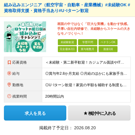
組み込みエンジニア（航空宇宙・自動車・産業機械）#未経験OK #
資格取得支援・資格手当あり#U･Iターン歓迎
画面の中ではなく「巨大な実機」を動かす快感。
手厚い自社内研修で、未経験からスケールの大き
なモノづくりへ！
未経験歓迎
学歴不問
ベテランOK
完全週休2日
賞与複数月
面接1回
応募資格
＜未経験・第二新卒歓迎！カジュアル面談やIT体験会も実施中＞ ■学歴不問 ■普通自動車免許（AT限定可）をお持ちの方 ≪こんな方にピッタリ≫ □ 画面の中のバグ探しだけでなく、物理的に動く「実機
給与
◎賞与年2.8か月支給 ◎月給のほかにも家族手当や資格手当、家賃補助など嬉しい手当てが充実！ 月給：24万円～35万円＋交通費＋賞与年2回 ※経験・能力・年齢などを考慮の上、当社規定により決定しま
勤務地
◎U･Iターン歓迎！家賃の半額を補助する制度もあり！ ◎勤務先は愛知県内の各プロジェクト先です。 通勤のしやすさを考慮して決定します。 ★ちなみに… 名古屋市の平均家賃は約5.5万円〜6.5万円(
残業時間
20時間以内
求人を見る
検討中に入れる
掲載終了予定日：
2026.08.20