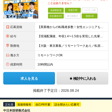
ことはありません！
未経験歓迎
学歴不問
ベテランOK
完全週休2日
賞与複数月
面接1回
応募資格
【異業種からの転職者多数！女性エンジニアも活躍中】 ◆学歴不問 ◆未経験OK ≪こんな方を歓迎しています≫ ◎未経験から成長できる環境で活躍したい方 ◎大学やスクールでIT系のスキルを学んだことのあ
給与
【現場配属後、年収1.4〜1.5倍を実現した先輩も！残業代全額支給】 ◆給与は経験やスキルに応じて決定します ◆年俸制250万円～350万円（1/12を月々支給） ≪年収UPの例≫ ◎飲食業からのキ
勤務地
【大阪・東京募集／リモートワークあり／転居を伴う転勤なし】 東京本社、大阪事務所、または東京23区内・関西（大阪・兵庫）の各クライアント先勤務 ◆入社後、約1年間はクライアント先ではなく 自社内（東
働き方
リモートワークOK
残業時間
10時間以内
求人を見る
検討中に入れる
掲載終了予定日：
2026.08.24
正社員
面接情報有
自己PR不要
話を聞きたい応募可
中日本技研株式会社