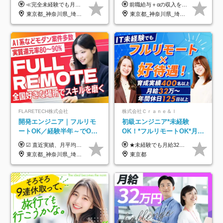
トあり◆残業月3h◆服装髪
UP保証｜年休140日｜在宅
≪完全未経験でも月給40万円以上も可能です！≫ -------------- 【1】ITエンジニア 月給26万円～50万円＋プロジェクト手当＋資格手当 【2】IT事務、営業事務 月給26万円～50万円＋プロジェクト手当＋資格手当 ≪【1】【2】共通≫ ★上記給与には固定残業代20時間分(月3万719円～)を含みます。残業が超過した場合は、追加支給します(残業は月平均3時間とほぼ発生しません。残業がなくても、固定残業代は支給されます) ★試用期間6ヵ月あり（期間中は月給23万1000円～。固定残業代20時間分3万719円～を含む／超過分は別途支給） -------------- 【3】SES営業、SaaS営業 月給30万円以上＋インセンティブ＋各種手当 ★上記給与には固定残業代45時間分(月7万6967円～)を含みます。残業が超過した場合は、追加支給します(残業は月平均3時間とほぼ発生しません。残業がなくても、固定残業代は支給されます) ★試用期間6ヵ月あり(期間中も給与や福利厚生は同じです)
前職給与＋αの収入を保証 月給42万円～120万円＋各種手当＋賞与 給与基準が明確かつ高還元です。 一人ひとりが安定した環境のもと、長く活躍できる職場を目指しています。 ※平均年収650万円 ・還元率83％ ・各種手当について 職能手当／職務手当／資格手当／営業手当 など ※前職での経験・能力、給与などを考慮の上、当社規定により優遇いたします ※試用期間あり（3ヶ月／期間中の条件に変動はありません） ※上記金額には固定残業代（78,948円～225,564円/月30時間分）を含みます 超過分は別途全額支給いたします ・年収UPを保証 過去には転職時に〈年収200万円UP〉したエンジニアも在籍しています。入社時だけでなく、入社後も安心の給与水準で働ける環境です。キャリアや技術力が正当に評価されていないと感じていたら、一度面接でお話ししましょう！ 当社では管理職の人数は最低限にし、無駄な管理をしません。その費用削減分を社員の給与に還元しています！
型自由
利用率9割｜独立支援・副業
東京都_神奈川県_埼玉県_千葉県_大阪府_愛知県_北海道_青森県_岩手県_宮城県_秋田県_山形県_福島県_茨城県_栃木県_群馬県_新潟県_山梨県_長野県_富山県_石川県_福井県_静岡県_岐阜県_三重県_兵庫県_京都府_滋賀県_奈良県_和歌山県_広島県_岡山県_鳥取県_島根県_山口県_徳島県_香川県_愛媛県_高知県_福岡県_熊本県_佐賀県_長崎県_大分県_宮崎県_鹿児島県_沖縄県
東京都_神奈川県_埼玉県_千葉県_大阪府_愛知県_北海道_青森県_岩手県_宮城県_秋田県_山形県_福島県_茨城県_栃木県_群馬県_新潟県_山梨県_長野県_富山県_石川県_福井県_静岡県_岐阜県_三重県_兵庫県_京都府_滋賀県_奈良県_和歌山県_広島県_岡山県_鳥取県_島根県_山口県_徳島県_香川県_愛媛県_高知県_福岡県_熊本県_佐賀県_長崎県_大分県_宮崎県_鹿児島県_沖縄県
制度
FLARETECH株式会社
株式会社Ｃｒａｎｅ＆Ｉ
開発エンジニア｜フルリモ
初級エンジニア*未経験
ートOK／経験半年～でOK
OK！*フルリモートOK*月給
／実質還元率80～90%／前
32万～*残業月9.8h*1ヶ月の
☑︎ 直近実績、月平均17,000円の昇給 ☑︎ 前職給与100%保証 ☑︎ 実質還元率80～90% ☑︎ 待機時も給与は満額支給 月給35万円～70万円＋交通費など各種手当 ※想定年収：4,200,000円～10,560,000円 ※経験・能力等を考慮の上で決定します。 ※上記金額には、みなし残業手当（50時間分・104,000円～212,000円）を含みます。超過分は別途追加支給します。 ┗残業時間は月平均10時間、多い時でも20時間程度と安定しております ★単価連動型の給与体系ではないため、万が一待機になってもその間の給与は満額支給しています。 ＜1年間の昇給事例をご紹介！＞ ・20代/フロントエンドエンジニア：月給274,000円→月給362,000円（＋88,000円/月） ・20代/iOSエンジニア：月給237,000円→月給287,000円（＋50,000円/月） ・20代/Androidエンジニア：月給316,000円→月給374,000円（＋58,000円/月） ・30代/Javaエンジニア（上流）：月給340,000円→月給418,000円（＋78,000円/月） ・30代/PMO：月給340,000円→月給418,000円（＋78,000円/月）
★未経験でも月給32万円スタート★ 月収32万円～35万円＋各種手当（資格手当だけで毎月15万の上乗せ実績あり！） ★資格手当豊富！1資格につき最大3万円支給 ★功績手当の導入で、毎月のお給与に上乗せで最大10万円支給している社員も！ ★1回の昇級で年収数十万UPも可 ★ゆくゆくは年収1000万以上も目指せる 年俸384万円～1,162万8,000円（12分割） ※経験・スキルを考慮の上決定します ※上記金額には固定残業代（月30h分・60,800円～66,500円）を含みます ※超過分は別途全額支給します ※試用期間2ヶ月間あり（その他待遇に差異はありません）
給保証／AI系など最先端案
研修*資格取得率100％
東京都_神奈川県_埼玉県_千葉県_大阪府_愛知県_北海道_青森県_岩手県_宮城県_秋田県_山形県_福島県_茨城県_栃木県_群馬県_新潟県_山梨県_長野県_富山県_石川県_福井県_静岡県_岐阜県_三重県_兵庫県_京都府_滋賀県_奈良県_和歌山県_広島県_岡山県_鳥取県_島根県_山口県_徳島県_香川県_愛媛県_高知県_福岡県_熊本県_佐賀県_長崎県_大分県_宮崎県_鹿児島県_沖縄県
東京都
件多数