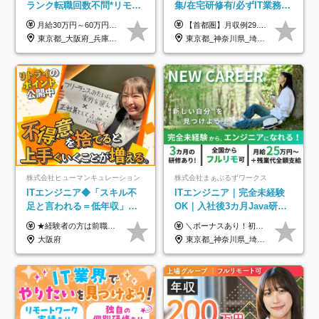
ランク転職回数不問*リモー
集/在宅研修有/必ずIT業務配
ト案件多数*残業ほぼ0*通院
属/月収例29.5万円/Web面接
月給30万円～60万円+住宅手当+職能手当+役職手当+決算賞与+報奨金 ※経験・能力を考慮し、優遇します ※給与には20時間分のみなし時間外手当(3万7000円以上)を含みます(超過時間分は別途追加支給) ※試用期間3～6ヵ月あり(その間の給与、待遇に差異なし) ※場合によって契約社員での採用の可能性あり(面接時に応相談)
【首都圏】月収例29.5万円（月給26万円＋諸手当） 【東海・関西】月収例28.5万円（月給25万円＋諸手当） 【九州】月収例26万円（月給23万円＋諸手当） ※経験・スキル・前職給与を踏まえ、総合的に判断して決定します。 例：首都圏 月収例31万円（月給27万円＋諸手当） ◆各種手当 ・通勤手当（上限4万円まで） ・残業代手当（1分単位で全額支給） ※固定残業代制は採用しておりません ・深夜勤務手当 ・資格取得支援（ランクに応じてお祝い金1万円～10万円を支給） ◆昇給：年1回 ◆補足 ・研修中1ヶ月間は、時給1670円となります。 ・試用期間6ヶ月あり。その間の待遇に変更はありません。 ※詳細は面接時にご案内します。
のための半休制度あり
1回/SE
東京都_大阪府_兵庫県_京都府_福岡県
東京都_神奈川県_埼玉県_千葉県_大阪府_愛知県_兵庫県_京都府_福岡県
株式会社ヒューマンキュレーション
株式会社まぁぶるずワークス
ITエンジニア◆「スキル不
ITエンジニア｜完全未経験
足と言われる＝低年収」で
OK｜入社後3カ月Java研修
はない！｜ 不安を克服し、
｜リモート率8割以上｜充実
★経験者の方は前職の年収以上を保証します ★案件単価を開示した上で80％以上を還元します 月給25万円以上＋賞与年2回 ※経験や能力を考慮の上で優遇します ※試用期間が3ヶ月(その間の給与・待遇・雇用形態に変更はありません) ※月給には月20時間分のみなし残業手当(5万円)を含みます(超過分は別途支給) ★残業平均は月10時間以下ですので、毎月10時間分程度はお得です！
＼ボーナスあり！初年度から年収300万円以上／ ■月給25万円～35万円＋残業代全額支給＋各種手当＋賞与年1回 ◎経験・年齢・スキルなどを考慮し、できるだけ優遇します ◎試用期間中(3カ月)は契約社員で、月給21万円＋諸手当になります。 (試用期間中は残業が発生しません。その他の待遇に変更はありません) ----------------- ＼3つの評価軸！実力次第で早期収入アップ！／ 【1】スキル(IT理解、実装力、設計) 【2】実務力(現場評価、コミュ力、品質) 【3】姿勢(自走力、意欲、責任感) この3つの評価軸で、3カ月ごとに評価。社内グレードにより、給与が決まる明確な仕組みです。何ができれば給与が上がるのか分かりやすく、実力や努力次第で早期に収入を増やせます！ 【固定残業代について】 なし（残業代は、実際の労働時間に応じて別途全額支給）
年収アップした社員の実例
のキャリア支援｜残業月10h
大阪府
東京都_神奈川県_埼玉県_千葉県_大阪府_愛知県_北海道_青森県_岩手県_宮城県_秋田県_山形県_福島県_茨城県_栃木県_群馬県_新潟県_山梨県_長野県_富山県_石川県_福井県_静岡県_岐阜県_三重県_兵庫県_京都府_滋賀県_奈良県_和歌山県_広島県_岡山県_鳥取県_島根県_山口県_徳島県_香川県_愛媛県_高知県_福岡県_熊本県_佐賀県_長崎県_大分県_宮崎県_鹿児島県_沖縄県