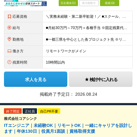
完全週休2日
賞与複数月
面接1回
応募資格
＼実務未経験・第二新卒歓迎！／ ■スクール、職業訓練、独学などでITに関する一定の知識・スキル （ある程度コードが書けるレベル）をお持ちの方 ※学歴不問 ※35歳以下の方（長期キャリア形成のため）
給与
■月給30万円～70万円＋各種手当 ※固定残業代：30時間分／56,250円～ ※試用期間なし ★未経験からのチャレンジでも、 これまでの社会人経験や対人スキル、学習状況をしっかり評価します。
勤務地
■一都三県を中心とした各プロジェクト先 ※リモートワーク率は約70％。週2～3日のハイブリッド勤務が中心です。 ハイブリッド：約50％（出社＋リモート） フルリモート：約20％ 【東京オフィス】
働き方
リモートワークがメイン
残業時間
10時間以内
求人を見る
検討中に入れる
掲載終了予定日：
2026.08.24
終了間近
正社員
自己PR不要
株式会社コアシンク
ITエンジニア｜未経験OK｜リモートOK｜一緒にキャリアを設計し
ます｜年休130日｜役員月1面談｜資格取得支援