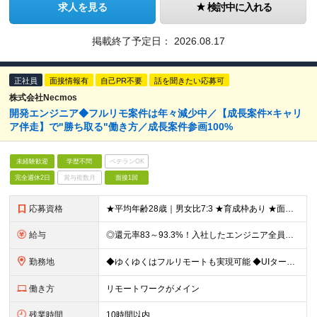
求人を見る
検討中に入れる
掲載終了予定日：
2026.08.17
正社員
面接情報有
自己PR不要
話を聞きたい応募可
株式会社Necmos
開発エンジニア◆フルリモ案件は年々減少中／【成長案件×キャリ
ア伴走】で"勝ち取る"働き方／成長案件参画100%
未経験歓迎
学歴不問
ベテランOK
完全週休2日
賞与複数月
面接1回
応募資格
★平均年齢28歳｜男女比7:3 ★育成枠あり ★面接1回スピード選考 ★20代～30代活躍中 ★学歴不問 【応募条件】 ◎経験者 何らかの開発・設計構築の経験をお持ちの方 └言語・業界・ジャンル不問
給与
◎還元率83～93.3%！入社したエンジニア全員年収UP（平均160万円UP/平均月給45万円） ◎上昇還元率制・単価連動型⇒会社利益は最大10万円！残り全てを還元 ◎平均月単価は67万円 月給40
勤務地
◆ゆくゆくはフルリモートも実現可能 ◆UIターン歓迎！転勤なし 【本社】 〒155-0032 東京都世田谷区代沢5-30-2 A＊G下北沢2F-2 ＼理想の働き方を実現／ ・在宅勤務と出社を自由に
働き方
リモートワークがメイン
残業時間
10時間以内