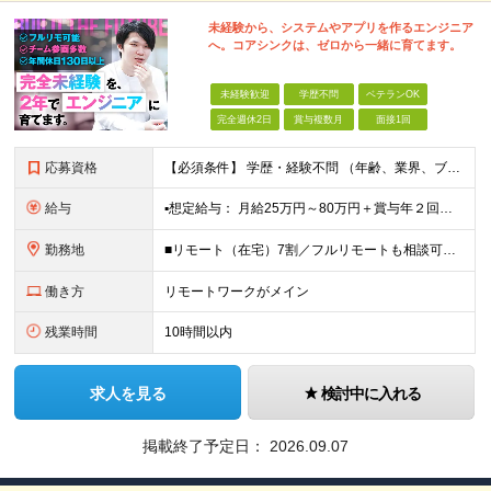
未経験から、システムやアプリを作るエンジニア
へ。コアシンクは、ゼロから一緒に育てます。
未経験歓迎
学歴不問
ベテランOK
完全週休2日
賞与複数月
面接1回
応募資格
【必須条件】 学歴・経験不問 （年齢、業界、ブランクの有無は問いません） 【こんな思いの方を、特に歓迎します】 「IT業界に憧れているけど、自分にもできるのか不安」 「異業種から転職して、新しいキ
給与
▪️想定給与： 月給25万円～80万円＋賞与年２回＋各種手当 ★前職の給与額は保証します！ 【手当一覧】 ■住宅手当 ■交通費 ■時間外手当 ■引越し手当（規程あり） ※月給は経験・スキルを考慮
勤務地
■リモート（在宅）7割／フルリモートも相談可能 ■一都三県を中心に各地のプロジェクト先 ※プロジェクトは本人の希望を最大限考慮し相談のうえで決定 ※転居を伴う転勤なし 【本社】 東京都千代田区外神田
働き方
リモートワークがメイン
残業時間
10時間以内
求人を見る
検討中に入れる
掲載終了予定日：
2026.09.07