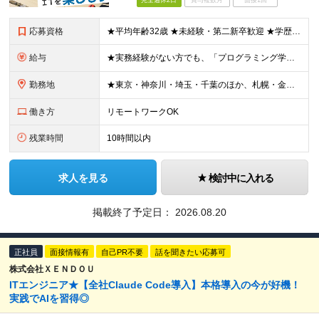
完全週休2日
賞与複数月
面接1回
応募資格
★平均年齢32歳 ★未経験・第二新卒歓迎 ★学歴不問 ★人柄重視の採用 ＊＊＊＊＊＊＊＊＊＊＊ ■ AI時代に負けないスキルを身につけたい方はぜひ！ （IT・Webが初めて、という方も歓迎します）
給与
★実務経験がない方でも、「プログラミング学習」「IT系の趣味開発」「インフラやテスト・サポート系のご経験」などを優遇して給与額を決定します！ ＊＊＊＊＊＊＊＊＊＊＊ ▼エリアにより異なります ■東
勤務地
★東京・神奈川・埼玉・千葉のほか、札幌・金沢・福岡で募集！ （※転勤なし、リモートワークの可能性あり） ■本社 ￣￣￣ 東京都台東区上野6-1-11 平岡ビル9F ※本社または、一都三県のプロジェク
働き方
リモートワークOK
残業時間
10時間以内
求人を見る
検討中に入れる
掲載終了予定日：
2026.08.20
正社員
面接情報有
自己PR不要
話を聞きたい応募可
株式会社ＸＥＮＤＯＵ
ITエンジニア★【全社Claude Code導入】本格導入の今が好機！
実践でAIを習得◎