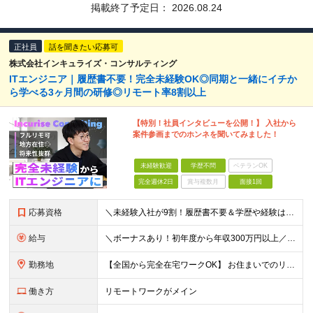
掲載終了予定日：
2026.08.24
正社員
話を聞きたい応募可
株式会社インキュライズ・コンサルティング
ITエンジニア｜履歴書不要！完全未経験OK◎同期と一緒にイチか
ら学べる3ヶ月間の研修◎リモート率8割以上
【特別！社員インタビューを公開！】 入社から
案件参画までのホンネを聞いてみました！
未経験歓迎
学歴不問
ベテランOK
完全週休2日
賞与複数月
面接1回
応募資格
＼未経験入社が9割！履歴書不要＆学歴や経験は一切不問★意欲や人柄を重視／ 「経験も知識もゼロだけど、やってみたい」 ……そんな想いがあれば、ITの知識が全くない未経験の方でも大歓迎。 当社も全力でス
給与
＼ボーナスあり！初年度から年収300万円以上／ ■月給24万2,200円～35万円＋賞与＋各種手当 ※経験・年齢・能力等を考慮し決定いたします。 ※上記金額には固定残業代（月30時間分、46,000
勤務地
【全国から完全在宅ワークOK】 お住まいでのリモートワーク、または首都圏（東京・神奈川・埼玉・千葉）・大阪のプロジェクト先での勤務となります。 ※転勤はありません。 ※現在は80％以上が在宅勤務での
働き方
リモートワークがメイン