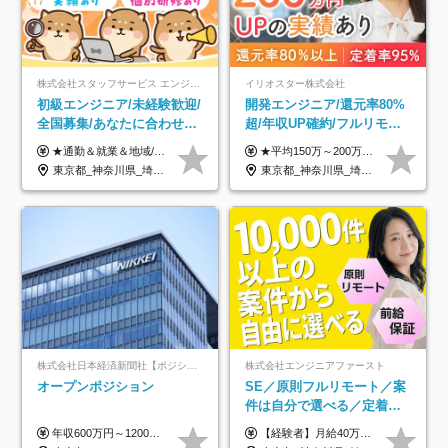
株式会社スタッフサービス エンジニアリング事業本部
イリオスター株式会社
初級エンジニア/未経験歓迎/
開発エンジニア/還元率80%
全国募集/あなたに合わせた
超/年収UP確約/フルリモ
オリジナル研修をご用
OK/年休130日/平均残業7h/
★通勤＆就業＆地域/住宅＆役職手当あり ★残業代は全額支給 ★選べる給与制度あり！ ■東京・神奈川・千葉・埼玉勤務の場合 月給24.5万円～55万円＋諸手当 （残業代は全額支給） (20,000円の地域/住宅手当込み) ■愛知・京都・大阪・兵庫勤務の場合 月給24万円以上＋諸手当 （残業代は全額支給） (15,000円の地域/住宅手当込み) ■茨城・栃木・群馬・静岡・三重・滋賀・広島・福岡勤務の場合 月給23.5万円以上＋諸手当 （残業代は全額支給） (10,000円の地域/住宅手当込み) ■北海道・宮城・山梨・長野・岐阜・奈良・和歌山・岡山勤務の場合 月給23万円以上＋諸手当 （残業代は全額支給） (5,000円の地域/住宅手当込み) ■その他のエリア勤務の場合 月給22.5万円以上＋諸手当 （残業代は全額支給） ※経験や能力を考慮し、当社規定により優遇します 【昇給：年一回実施】 【選べる給与制度】 ★収入を重視する方に… 「変動型人事制度」の選択も可能（派遣先からの評価に応じて収入アップ！） ※年2回のタイミングで希望者と面談の上決定します。
★平均150万～200万円年収UPを実現！ ★前職給与を100％保証！ ★案件内容の開示・明確な評価体制あり ⇒クライアント評価で即昇給を実現したケースも◎ ★年12回（毎月昇給チャンスあり） ■月給35万円～103万円 ※経験・能力・前職給与を考慮し、決定 ※上記給与には月30時間分(6万6500円以上)の固定残業代が含まれます。超過分は手当として別途支給します ※試用期間3ヶ月あり(期間中の給与・待遇面に差異はありません) ▼収入アップの実例をご紹介 ───────────── ★働き方改革をした30代男性（PG） 子どもが生まれたばかりなのに、忙しい現場で残業も月50～60時間が当たり前。 ⇒残業ほぼゼロ＆週3リモートの働き方に！しかも給与もアップ！ ★収入アップした30代男性（PM） 子供が3人いて家計も苦しく、残業代で稼ぐ日々… ⇒残業をたくさんしていた年収額より、100万円以上アップしました！
意/AI・IoT/残業平均8時間
約2万件の案件から選択
東京都_神奈川県_埼玉県_千葉県_大阪府_愛知県_北海道_岩手県_宮城県_山形県_福島県_茨城県_栃木県_群馬県_山梨県_長野県_富山県_石川県_静岡県_岐阜県_三重県_兵庫県_京都府_滋賀県_奈良県_広島県_岡山県_山口県_愛媛県_福岡県_熊本県_長崎県
東京都_神奈川県_埼玉県_千葉県_大阪府_愛知県_北海道_青森県_岩手県_宮城県_秋田県_山形県_福島県_茨城県_栃木県_群馬県_新潟県_山梨県_長野県_富山県_石川県_福井県_静岡県_岐阜県_三重県_兵庫県_京都府_滋賀県_奈良県_和歌山県_広島県_岡山県_鳥取県_島根県_山口県_徳島県_香川県_愛媛県_高知県_福岡県_熊本県_佐賀県_長崎県_大分県_宮崎県_鹿児島県_沖縄県
株式会社日本経済新聞社【ポジションマッチ登録】
株式会社エンジニアファースト
オープンポジション
SE／原則フルリモート／案
件は自分で選べる／定着率
93%／20～30代活躍中！
年収600万円～1200万円 ※上記年収は、想定年収です。住居費補助、子手当などの各種手当を含む金額です。 ※経験・能力等を考慮の上、当社規定により決定します。
【経験者】月給40万円～120万円(固定残業代含む)+各種手当 ★前職給与の総収入額を100％保証｜還元率84％〜100％ ★20代の平均年収570万円 ※月給には、みなし残業手当(月30時間／5万8000円以上)を含みます 超過分は別途追加支給 ※固定残業代は、時間外労働の有無に関わらず30時間分を、月5万8000円~15万7000円支給 ※上記を超える時間外労働分は追加で支給 【未経験者】月給21万円以上＋各種手当 固定残業なし(残業代発生分全額支給) ※6ヶ月の試用期間あり（※条件に変動なし） ▼単価連動性×還元率は84％～100％で収入の大幅UPが可能！ ・案件単価が月50万円の場合：年収417万円 ・案件単価が月70万円の場合：年収584万円 ・案件単価が月100万円の場合：年収834万円 ＜モデル年収＞ ▼400万円～500万円(入社初年度) ▼542万円～626万円(入社2年) ▼667万円～700万円(入社3年） ▼709万円～801万円(入社5年）