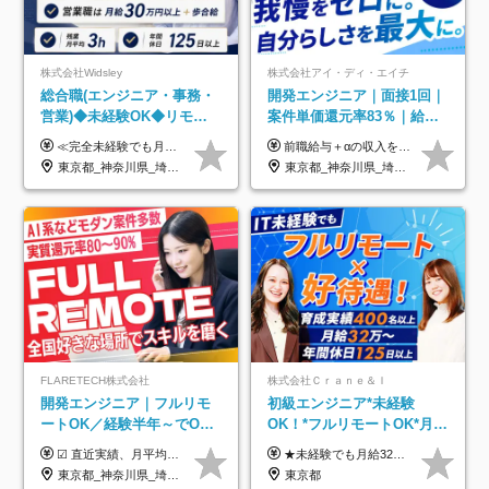
株式会社Widsley
株式会社アイ・ディ・エイチ
総合職(エンジニア・事務・
開発エンジニア｜面接1回｜
営業)◆未経験OK◆リモー
案件単価還元率83％｜給与
トあり◆残業月3h◆服装髪
UP保証｜年休140日｜在宅
≪完全未経験でも月給40万円以上も可能です！≫ -------------- 【1】ITエンジニア 月給26万円～50万円＋プロジェクト手当＋資格手当 【2】IT事務、営業事務 月給26万円～50万円＋プロジェクト手当＋資格手当 ≪【1】【2】共通≫ ★上記給与には固定残業代20時間分(月3万719円～)を含みます。残業が超過した場合は、追加支給します(残業は月平均3時間とほぼ発生しません。残業がなくても、固定残業代は支給されます) ★試用期間6ヵ月あり（期間中は月給23万1000円～。固定残業代20時間分3万719円～を含む／超過分は別途支給） -------------- 【3】SES営業、SaaS営業 月給30万円以上＋インセンティブ＋各種手当 ★上記給与には固定残業代45時間分(月7万6967円～)を含みます。残業が超過した場合は、追加支給します(残業は月平均3時間とほぼ発生しません。残業がなくても、固定残業代は支給されます) ★試用期間6ヵ月あり(期間中も給与や福利厚生は同じです)
前職給与＋αの収入を保証 月給42万円～120万円＋各種手当＋賞与 給与基準が明確かつ高還元です。 一人ひとりが安定した環境のもと、長く活躍できる職場を目指しています。 ※平均年収650万円 ・還元率83％ ・各種手当について 職能手当／職務手当／資格手当／営業手当 など ※前職での経験・能力、給与などを考慮の上、当社規定により優遇いたします ※試用期間あり（3ヶ月／期間中の条件に変動はありません） ※上記金額には固定残業代（78,948円～225,564円/月30時間分）を含みます 超過分は別途全額支給いたします ・年収UPを保証 過去には転職時に〈年収200万円UP〉したエンジニアも在籍しています。入社時だけでなく、入社後も安心の給与水準で働ける環境です。キャリアや技術力が正当に評価されていないと感じていたら、一度面接でお話ししましょう！ 当社では管理職の人数は最低限にし、無駄な管理をしません。その費用削減分を社員の給与に還元しています！
型自由
利用率9割｜独立支援・副業
東京都_神奈川県_埼玉県_千葉県_大阪府_愛知県_北海道_青森県_岩手県_宮城県_秋田県_山形県_福島県_茨城県_栃木県_群馬県_新潟県_山梨県_長野県_富山県_石川県_福井県_静岡県_岐阜県_三重県_兵庫県_京都府_滋賀県_奈良県_和歌山県_広島県_岡山県_鳥取県_島根県_山口県_徳島県_香川県_愛媛県_高知県_福岡県_熊本県_佐賀県_長崎県_大分県_宮崎県_鹿児島県_沖縄県
東京都_神奈川県_埼玉県_千葉県_大阪府_愛知県_北海道_青森県_岩手県_宮城県_秋田県_山形県_福島県_茨城県_栃木県_群馬県_新潟県_山梨県_長野県_富山県_石川県_福井県_静岡県_岐阜県_三重県_兵庫県_京都府_滋賀県_奈良県_和歌山県_広島県_岡山県_鳥取県_島根県_山口県_徳島県_香川県_愛媛県_高知県_福岡県_熊本県_佐賀県_長崎県_大分県_宮崎県_鹿児島県_沖縄県
制度
FLARETECH株式会社
株式会社Ｃｒａｎｅ＆Ｉ
開発エンジニア｜フルリモ
初級エンジニア*未経験
ートOK／経験半年～でOK
OK！*フルリモートOK*月給
／実質還元率80～90%／前
32万～*残業月9.8h*1ヶ月の
☑︎ 直近実績、月平均17,000円の昇給 ☑︎ 前職給与100%保証 ☑︎ 実質還元率80～90% ☑︎ 待機時も給与は満額支給 月給35万円～70万円＋交通費など各種手当 ※想定年収：4,200,000円～10,560,000円 ※経験・能力等を考慮の上で決定します。 ※上記金額には、みなし残業手当（50時間分・104,000円～212,000円）を含みます。超過分は別途追加支給します。 ┗残業時間は月平均10時間、多い時でも20時間程度と安定しております ★単価連動型の給与体系ではないため、万が一待機になってもその間の給与は満額支給しています。 ＜1年間の昇給事例をご紹介！＞ ・20代/フロントエンドエンジニア：月給274,000円→月給362,000円（＋88,000円/月） ・20代/iOSエンジニア：月給237,000円→月給287,000円（＋50,000円/月） ・20代/Androidエンジニア：月給316,000円→月給374,000円（＋58,000円/月） ・30代/Javaエンジニア（上流）：月給340,000円→月給418,000円（＋78,000円/月） ・30代/PMO：月給340,000円→月給418,000円（＋78,000円/月）
★未経験でも月給32万円スタート★ 月収32万円～35万円＋各種手当（資格手当だけで毎月15万の上乗せ実績あり！） ★資格手当豊富！1資格につき最大3万円支給 ★功績手当の導入で、毎月のお給与に上乗せで最大10万円支給している社員も！ ★1回の昇級で年収数十万UPも可 ★ゆくゆくは年収1000万以上も目指せる 年俸384万円～1,162万8,000円（12分割） ※経験・スキルを考慮の上決定します ※上記金額には固定残業代（月30h分・60,800円～66,500円）を含みます ※超過分は別途全額支給します ※試用期間2ヶ月間あり（その他待遇に差異はありません）
給保証／AI系など最先端案
研修*資格取得率100％
東京都_神奈川県_埼玉県_千葉県_大阪府_愛知県_北海道_青森県_岩手県_宮城県_秋田県_山形県_福島県_茨城県_栃木県_群馬県_新潟県_山梨県_長野県_富山県_石川県_福井県_静岡県_岐阜県_三重県_兵庫県_京都府_滋賀県_奈良県_和歌山県_広島県_岡山県_鳥取県_島根県_山口県_徳島県_香川県_愛媛県_高知県_福岡県_熊本県_佐賀県_長崎県_大分県_宮崎県_鹿児島県_沖縄県
東京都
件多数