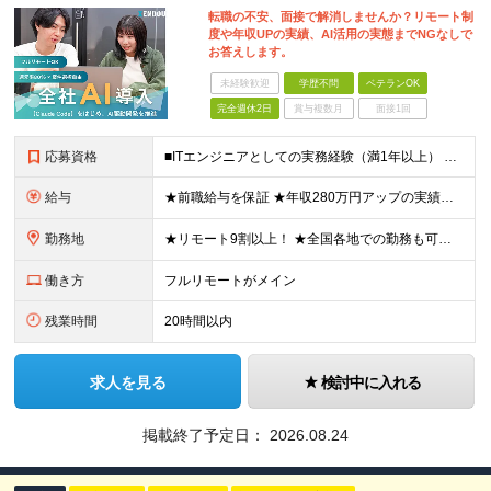
転職の不安、面接で解消しませんか？リモート制
度や年収UPの実績、AI活用の実態までNGなしで
お答えします。
未経験歓迎
学歴不問
ベテランOK
完全週休2日
賞与複数月
面接1回
応募資格
■ITエンジニアとしての実務経験（満1年以上） ■学歴不問 ★年収を上げたい ★フルリモートで働きたい ★上流工程に携わりたい ★自社サービスをつくってみたい など これまでの経験を活かして環境を変
給与
★前職給与を保証 ★年収280万円アップの実績あり ★想定年収：489万6,000円～979万2,000円 ※案件単価により上振れあり ■月給40万8,000円～81万6,000円 ※経験・能力に合
勤務地
★リモート9割以上！ ★全国各地での勤務も可！地方在住の方も大歓迎です◎ ■各プロジェクト先にて勤務 ※プロジェクトは本人の希望を考慮し相談の上で決定 ※転居を伴う転勤なし 【本社】 東京都品川区
働き方
フルリモートがメイン
残業時間
20時間以内
求人を見る
検討中に入れる
掲載終了予定日：
2026.08.24