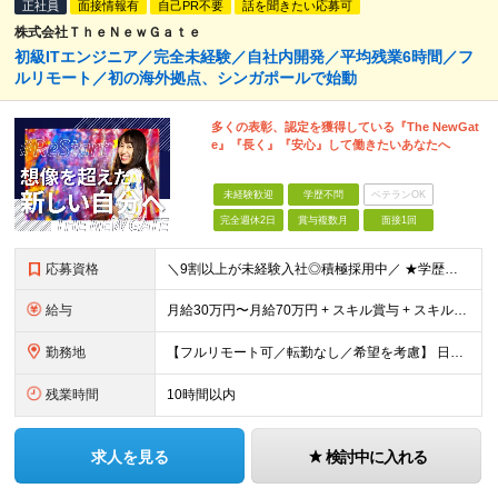
正社員
面接情報有
自己PR不要
話を聞きたい応募可
株式会社ＴｈｅＮｅｗＧａｔｅ
初級ITエンジニア／完全未経験／自社内開発／平均残業6時間／フ
ルリモート／初の海外拠点、シンガポールで始動
多くの表彰、認定を獲得している『The NewGat
e』『⻑く』『安⼼』して働きたいあなたへ
未経験歓迎
学歴不問
ベテランOK
完全週休2日
賞与複数月
面接1回
応募資格
＼9割以上が未経験⼊社◎積極採⽤中／ ★学歴・経験不問︕ ★未経験・スクール卒業⽣・第⼆新卒歓迎︕ ★社会⼈未経験OK︕ ITの経験はあるが「英語⼒」がない… 何か⼿に職をつけたい… スキルも語学⼒
給与
月給30万円〜月給70万円 + スキル賞与 + スキルインセンティブ ※研修期間は有期雇用契約社員 ※プロジェクトによって異なる ※上記には(固定残業代¥44,369/30時間)を含む ※エリアによ
勤務地
【フルリモート可／転勤なし／希望を考慮】 日本47都道府県、どこでも就業可能！ (東京支社、群馬本社、北海道支社、宮城支社、愛知支社、大阪支社、福岡支社、千葉支店、神奈川支店、茨城支店、新潟支店、長野
残業時間
10時間以内
求人を見る
検討中に入れる