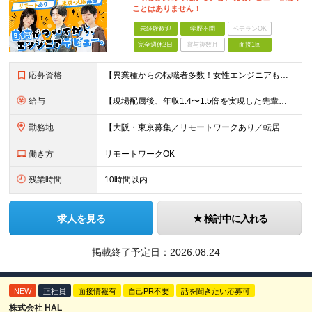
ことはありません！
未経験歓迎
学歴不問
ベテランOK
完全週休2日
賞与複数月
面接1回
応募資格
【異業種からの転職者多数！女性エンジニアも活躍中】 ◆学歴不問 ◆未経験OK ≪こんな方を歓迎しています≫ ◎未経験から成長できる環境で活躍したい方 ◎大学やスクールでIT系のスキルを学んだことのあ
給与
【現場配属後、年収1.4〜1.5倍を実現した先輩も！残業代全額支給】 ◆給与は経験やスキルに応じて決定します ◆年俸制250万円～350万円（1/12を月々支給） ≪年収UPの例≫ ◎飲食業からのキ
勤務地
【大阪・東京募集／リモートワークあり／転居を伴う転勤なし】 東京本社、大阪事務所、または東京23区内・関西（大阪・兵庫）の各クライアント先勤務 ◆入社後、約1年間はクライアント先ではなく 自社内（東
働き方
リモートワークOK
残業時間
10時間以内
求人を見る
検討中に入れる
掲載終了予定日：
2026.08.24
NEW
正社員
面接情報有
自己PR不要
話を聞きたい応募可
株式会社 HAL