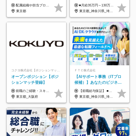
迎*年休134日*月給35万～*
配属組織や担当プロジェクトにより異なります。 ▼参考情報 ----------------------- 年俸650万～（1/12を月々支給） ※経験、能力を考慮の上、当社規定により優遇いたします。 ※時間外、休日出勤、深夜手当に対する賃金も基本年俸に含みます。
■月給35万円～130万円＋賞与年2回＋各種手当 ※システムエンジニアの経験をお持ちの方は月給41万円以上＋賞与年2回（108万円～）＋手当 ■単価（年収）アップのチャンスは最大年12回 ※残業代は1分単位で100％全額支給。サービス残業などは一切ありません ※試用期間6ヵ月（試用期間中の待遇・給与に差はありません）
定着率100%
東京都
東京都_神奈川県_埼玉県_千葉県_大阪府_愛知県_北海道_青森県_岩手県_宮城県_秋田県_山形県_福島県_茨城県_栃木県_群馬県_新潟県_山梨県_長野県_富山県_石川県_福井県_静岡県_岐阜県_三重県_兵庫県_京都府_滋賀県_奈良県_和歌山県_広島県_岡山県_鳥取県_島根県_山口県_徳島県_香川県_愛媛県_高知県_福岡県_熊本県_佐賀県_長崎県_大分県_宮崎県_鹿児島県_沖縄県
コクヨ株式会社【ポジションマッチ登録】
ＦＴＣ株式会社
オープンポジション【ポジ
【AIサポート事務（ITプロ
ションマッチ登録】
候補）】あなたのビジネス
経験をAI業界で活かす◆IT
前職のご経験・スキル等を考慮して決定します。
【前職給与保証】 ■未経験者： 月給30万円～35万円 ■ローキャリア（経験目安1年程度）： 月給35万円～40万円 ■経験者（経験目安3年以上）： 月給40万円～60万円 ■即戦力（経験目安5年以上）： 月給45万円～80万円 ※上記金額には固定残業代30時間分 【未経験者5万5000円～7万3000円、 ローキャリア6万4000円～7万3000円、 経験者5万8000円～10万9000円、 即戦力8万2000円～14万5000円】を含みます。 ※30時間を超える場合は追加で全額支給します。 ※経験・能力・前職給与などを総合的に評価したうえでご納得いただけるよう個別決定。 未経験者の場合、前職給与とポテンシャルを査定のうえ決定いたします。 ※日本国内でのIT業界経験、または同等の実務経験と能力に応じて決定します。 ※前職給与は日本円かつ、日本国内での実績に基づき評価します。 【納得の評価システム】 ★クォーター毎に査定する評価制度導入！ 明確な評価基準で翌年度年収を上げましょう！ ★評価対象期間に在籍中のほとんどの社員が昇給し 年収アップを実現しています！ ★様々なインセンティブ制度を用意し多角的に正当評価しています！ ※試用期間6カ月（期間中の待遇等に差異なし）
未経験OK◆目指せるコンサ
東京都_大阪府
東京都_神奈川県_埼玉県_千葉県
ル