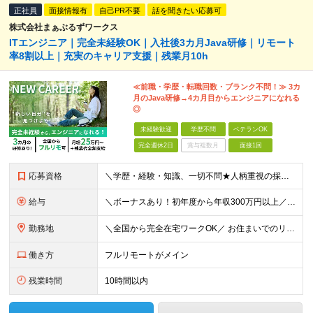
正社員
面接情報有
自己PR不要
話を聞きたい応募可
株式会社まぁぶるずワークス
ITエンジニア｜完全未経験OK｜入社後3カ月Java研修｜リモート
率8割以上｜充実のキャリア支援｜残業月10h
≪前職・学歴・転職回数・ブランク不問！≫ 3カ
月のJava研修→4カ月目からエンジニアになれる
◎
未経験歓迎
学歴不問
ベテランOK
完全週休2日
賞与複数月
面接1回
応募資格
＼学歴・経験・知識、一切不問★人柄重視の採用です！／ 「手に職をつけて、長く安定した働き方がしたい」 そんな方がゼロからスタートし、 成長して目標を実現するためのサポートをします！ ■学歴不問
給与
＼ボーナスあり！初年度から年収300万円以上／ ■月給25万円～35万円＋残業代全額支給＋各種手当＋賞与年1回 ◎経験・年齢・スキルなどを考慮し、できるだけ優遇します ◎試用期間中(3カ月)は契約社
勤務地
＼全国から完全在宅ワークOK／ お住まいでのリモートワーク、または首都圏（東京・神奈川・埼玉・千葉）・大阪のプロジェクト先での勤務となります。 ★転勤はありません ★現在は80％以上が在宅勤務となっ
働き方
フルリモートがメイン
残業時間
10時間以内