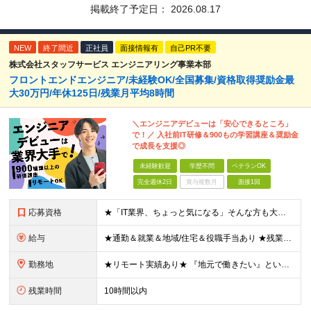
掲載終了予定日：
2026.08.17
NEW
終了間近
正社員
面接情報有
自己PR不要
株式会社スタッフサービス エンジニアリング事業本部
フロントエンドエンジニア/未経験OK/全国募集/資格取得奨励金最
大30万円/年休125日/残業月平均8時間
＼エンジニアデビューは「安心できるところ」
で！／ 入社前IT研修＆900もの学習講座＆奨励金
で成長を支援◎
未経験歓迎
学歴不問
ベテランOK
完全週休2日
賞与複数月
面接1回
応募資格
★「IT業界、ちょっと気になる」そんな方も大歓迎！ ■学歴不問 ■未経験・第二新卒歓迎 ■知識・経験はこれから身につけていければOK！ □■ステップアップ■□ 社内システム開発やインフラ構築などジャ
給与
★通勤＆就業＆地域/住宅＆役職手当あり ★残業代は全額支給 ★選べる給与制度あり！ ■東京・神奈川・千葉・埼玉勤務の場合 月給24.5万円～55万円＋諸手当 （残業代は全額支給） (20,000円の
勤務地
★リモート実績あり★ 『地元で働きたい』という希望に、業界トップクラス約7,000件の取引事業所数、90,000件以上のプロジェクトから検討をいたします。 全国の取引先での就業となります（沖縄を除
残業時間
10時間以内