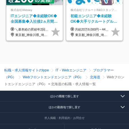
株式会社Widsley
株式会社リクルートR&Dスタッフィング【リクルートグループ】
ITエンジニア◆未経験OK◆
初級エンジニア◆未経験
全国募集◆入社後2ヵ月間は
OK◆大手リクルートグルー
研修のみ◆フルリモート
プ正社員◆独自の教育体制
＼基本給の昇給年2回＆プロジェクト手当による昇給年12回！！／ 【経験者の場合】 月給33万円～70万円＋プロジェクト手当＋資格手当 ★スキルや経験を考慮の上、優遇します ★上記給与には固定残業代20時間分(月4万3883円～)を含みます。残業が超過した場合は、追加支給します(残業は月平均3時間とほぼ発生しません。残業がなくても、固定残業代は支給されます) ★試用期間中も、月給や福利厚生等は同じです ---------- 【未経験者の場合】 月給26万円～50万円＋プロジェクト手当＋資格手当 ★スキルや経験を考慮の上、優遇します ★上記給与には固定残業代20時間分(月3万719円～)を含みます。残業が超過した場合は、追加支給します(残業は月平均3時間とほぼ発生しません。残業がなくても、固定残業代は支給されます) ★試用期間6ヵ月あり ・1ヶ月目～：月給23万円～ ・2ヶ月目～6ヶ月目：月給23万円～＋プロジェクト手当1～3万円 （上記給与にはそれぞれ固定残業代20時間分(月3万719円～)を含み、超過した場合は追加支給します。） ---------- 【プロジェクト手当について】 参画するプロジェクトの単価に応じて毎月の歩合給を支給します 業界内でもトップクラスの高還元です！
月給20万9,000円～44万円 ※試用期間6カ月あり（期間中の待遇に変更なし） ※経験・能力・前給を考慮の上、決定いたします ※時間外手当100％支給 ※派遣就業先が変更となる場合には、就業規則、労使協定等に基づき賃金が変更となる可能性があります
OK◆残業月3h◆服装髪型自
◆住宅手当制度あり/s
東京都_神奈川県_埼玉県_千葉県_大阪府_愛知県_北海道_青森県_岩手県_宮城県_秋田県_山形県_福島県_茨城県_栃木県_群馬県_新潟県_山梨県_長野県_富山県_石川県_福井県_静岡県_岐阜県_三重県_兵庫県_京都府_滋賀県_奈良県_和歌山県_広島県_岡山県_鳥取県_島根県_山口県_徳島県_香川県_愛媛県_高知県_福岡県_熊本県_佐賀県_長崎県_大分県_宮崎県_鹿児島県_沖縄県
東京都_神奈川県_埼玉県_千葉県_大阪府_愛知県_青森県_岩手県_宮城県_秋田県_山形県_福島県_茨城県_栃木県_群馬県_山梨県_長野県_福井県_静岡県_岐阜県_三重県_兵庫県_京都府_滋賀県_奈良県_広島県_岡山県_山口県_香川県_福岡県_熊本県_佐賀県_長崎県_大分県_宮崎県_鹿児島県
由
転職・求人情報サイトのtype
IT・Webエンジニア
プログラマー
（PG）
Webフロントエンドエンジニア（PG）
北海道
Webフロン
トエンドエンジニア（PG） × 北海道の転職・求人情報一覧
ほかの職種で探し直す
ほかの勤務地で探し直す
求人掲載・利用規約・お問合せ