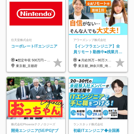
任天堂株式会社
アワーズシップ株式会社
コーポレートITエンジニア
【インフラエンジニア】全
員リモート勤務中■残業月
3h■最大3ヶ月の連休あり■
■想定年収 500万円～900万円 月給制 月給278,000円～ ※残業が発生した場合、残業代を別途全額支給します ※試用期間2ヶ月あり(待遇や給与に差異はありません)
★月給35万～80万スタートも可 【未経験の方】 ■月給26万～80万＋賞与年2回（年2ヶ月分） 【何かしらのインフラエンジニア経験をお持ちの方】 ■月給35万～80万＋賞与年2回（年2ヶ月分） ※スキル・経験などを考慮し決定します ※試用期間6ヶ月あり。期間中は契約社員となります。その他の待遇に差異はありません（試用期間終了後、昇給の可能性あり） ※上記金額には固定残業代（月30時間分／4万9600円～15万2600円）を含みます。超過分は別途支給いたします。 ＼頑張りはインセンティブで還元！／ クライアントに貢献度を評価され、当社のエンジニアが追加で案件に参画することになるなど、会社にとって利益になる行動はしっかり評価します。 会社の成長に貢献できていることを実感でき、「もっと頑張ろう」と思える体制づくりを整えています！
年休126日■20～30代活躍
東京都_京都府
東京都_神奈川県_埼玉県_千葉県_大阪府
中！
株式会社Phoenixテクノロジーズ
ランスタッド株式会社
開発エンジニア(SE/PG)*ブ
初級ITエンジニア◆全国募