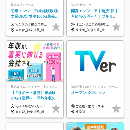
株式会社ミライル
株式会社ルトラ
初級エンジニア/未経験歓迎/
開発エンジニア｜面接1回｜
文系OK/定着率100％/最長1
月給46万円～可｜フルリモ
年の自社ITスクール研修あ
ートも可｜案件選択制｜定
＼全国の各拠点で募集中！／ 給与は以下の通り、勤務地により異なります。 札幌：月給23万円～27万円 仙台：月給22万円～26万円 新潟：月給22万円～26万円 東京：月給26万円～30万円 大阪：月給24万円～29万円 福岡：月給23.5万円～27万円 沖縄：月給21万円～26万円 ◎給与は知識や経験を考慮して決定します。 ◎残業は別途全額支給します。 ◎試用期間12カ月あり（給与は以下の通りです。その他条件に変更はありません） （試用期間の給与） 札幌：月給18.6万円～ 仙台：月給19万円～ 新潟：月給18万円～ 東京：月給22万円～ 大阪：月給20.8万円～ 福岡：月給19万円～ 沖縄：月給18万円～
【エンジニア経験6年以上の方】 月給46万円～100万円（固定残業代含む） ※上記月給には月30時間分の固定残業代（月8万7,400円～月19万円）を含む。超過分は全額支給。 【エンジニア経験4年以上の方】 月給42万円～100万円（固定残業代含む） ※上記月給には月30時間分の固定残業代（月7万9,800円～月19万円）を含む。超過分は全額支給。 【エンジニア経験4年未満の方】 月給38万円～100万円（固定残業代含む） ※上記月給には月30時間分の固定残業代（月7万2,200円～月19万円）を含む。超過分は全額支給。 ※経験、スキル、前職給与などを踏まえて決定。 ◆ルトラの給与制度のポイント！◆ ・社員の95%が入社時に年収UP！最高で300万円UPの実績も ・平均還元率86.3%（交通費・住宅手当・会社負担分の社保も含む） ・人柄やポテンシャルを評価し、スキル以上の希望年収を提示することも ・退職金制度やリファラル手当（平均50万円）あり
り/年休130日
着率96％以上｜副業OK｜住
東京都_神奈川県_埼玉県_千葉県_大阪府_愛知県_北海道_青森県_岩手県_宮城県_秋田県_山形県_福島県_茨城県_栃木県_群馬県_新潟県_山梨県_長野県_富山県_石川県_福井県_静岡県_岐阜県_三重県_兵庫県_京都府_滋賀県_奈良県_和歌山県_広島県_岡山県_鳥取県_島根県_山口県_徳島県_香川県_愛媛県_高知県_福岡県_熊本県_佐賀県_長崎県_大分県_宮崎県_鹿児島県_沖縄県
東京都_神奈川県_埼玉県_千葉県_大阪府_愛知県_北海道_青森県_岩手県_宮城県_秋田県_山形県_福島県_茨城県_栃木県_群馬県_新潟県_山梨県_長野県_富山県_石川県_福井県_静岡県_岐阜県_三重県_兵庫県_京都府_滋賀県_奈良県_和歌山県_広島県_岡山県_鳥取県_島根県_山口県_徳島県_香川県_愛媛県_高知県_福岡県_熊本県_佐賀県_長崎県_大分県_宮崎県_鹿児島県_沖縄県
宅手当
株式会社エスアイイー 【東京プロマーケット上場】
株式会社TVer【ポジションマッチ登録】
【ITサポート事務】未経験
オープンポジション
からIT業界へ｜平均年収517
万円｜ホワイト企業認定｜
＼平均年収517万円！入社5年目まで毎年必ず昇給／ ■賞与年3回 ■年収800万円以上も可 ■入社3年以上の平均年収469.2万円 月給23万2000円以上＋賞与年3回＋各種手当 ☆入社5年目まで最大1万5000円の定期昇給を確約 ┃各種手当充実 ・規定の資格を取得すれば、2000円～5万円を毎月支給（2万4000円～60万円／年） ・研修中に取得した取得率95％の資格でも研修後の給料UP ※月給は年齢・経験・能力を考慮して、優遇いたします ※上記月給金額は固定残業代（20時間/3万1300円円以上）を含み、超過分は別途支給いたします ※試用期間（6ヶ月）は月給に変動はありますが、その他待遇に差異はありません ├入社後1ヶ月～3ヶ月間は、月給20万1900円となります └上記金額は固定残業代（10時間／1万6000円）を含み、超過分は別途支給いたします
ご経験・能力・スキル等により、当社基準にて優遇・相談のうえ決定いたします。
年休134日｜リモートOK
東京都_神奈川県_埼玉県_千葉県_大阪府_愛知県_北海道_青森県_岩手県_宮城県_秋田県_山形県_福島県_茨城県_栃木県_群馬県_新潟県_山梨県_長野県_富山県_石川県_福井県_静岡県_岐阜県_三重県_兵庫県_京都府_滋賀県_奈良県_和歌山県_広島県_岡山県_鳥取県_島根県_山口県_徳島県_香川県_愛媛県_高知県_福岡県_熊本県_佐賀県_長崎県_大分県_宮崎県_鹿児島県_沖縄県
東京都