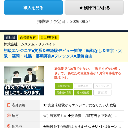
求人を見る
検討中に入れる
掲載終了予定日：
2026.08.24
正社員
面接情報有
自己PR不要
株式会社 システム・リノベイト
初級エンジニア■文系＆未経験デビュー歓迎！転勤なし＆東京・大
阪・福岡・札幌・那覇募集■フレックス■服装自由
過保護でも放置でもない。「教えすぎない優し
さ」で、 あなたの自立を温かく見守り伴走する
環境です。
未経験歓迎
学歴不問
ベテランOK
完全週休2日
賞与複数月
面接1回
応募資格
★*完全未経験からエンジニアになりたい人歓迎*★ ・未経験OK ・第2新卒OK ・専門卒以上 ★type経由で入社した社員も在籍しています♪ ▼下記のような方もぜひご応募ください ◎研修が充実してい
給与
≪手当充実！≫ ◆交通費（月5万円まで支給） ◆残業代全額支給 ◆家族手当（配偶者：1万円／子1人：5000円 ※月額） ◆役職手当（最大13万円 ※月額） ◆地域手当（東京1万円/月、大阪5000円
勤務地
★転居を伴う転勤はありません ★U・I・JターンOK！ ★広島支店を2026年11月新設予定 ★お客様先に常駐する案件でも、在宅OKの場合は自社オフィスに出社し、チームで相談しながら仕事を進めています