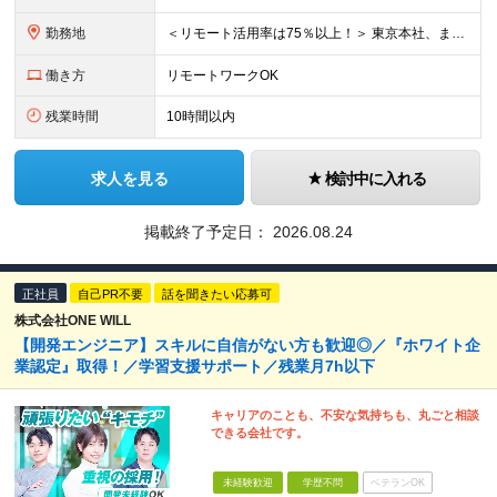
勤務地
＜リモート活用率は75％以上！＞ 東京本社、または東京都・神奈川県・千葉県・埼玉県などの 首都圏の各プロジェクト先。 そのほか、北海道・新潟・茨城・大阪・福岡などの案件もございます。 ※勤務地はご
働き方
リモートワークOK
残業時間
10時間以内
求人を見る
検討中に入れる
掲載終了予定日：
2026.08.24
正社員
自己PR不要
話を聞きたい応募可
株式会社ONE WILL
【開発エンジニア】スキルに自信がない方も歓迎◎／『ホワイト企
業認定』取得！／学習支援サポート／残業月7h以下
キャリアのことも、不安な気持ちも、丸ごと相談
できる会社です。
未経験歓迎
学歴不問
ベテランOK