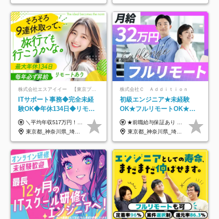
株式会社エスアイイー 【東京プロマーケット上場】
株式会社Ｃ Ａｄｄｉｔｉｏｎ
ITサポート事務◆完全未経
初級エンジニア★未経験
験OK◆年休134日◆リモー
OK★フルリモートOK★月
トOK◆残業月7h以下◆賞与
給32万円～★残業月10h＆
＼平均年収517万円！入社5年目まで毎年必ず昇給／ ■賞与年3回 ■年収800万円以上も可 ■入社3年以上の平均年収469.2万円 月給23万2000円以上＋賞与年3回＋各種手当 ☆入社5年目まで最大1万5000円の定期昇給を確約 ┃各種手当充実 ・規定の資格を取得すれば、2000円～5万円を毎月支給（2万4000円～60万円／年） ・研修中に取得した取得率95％の資格でも研修後の給料UP ※月給は年齢・経験・能力を考慮して、優遇いたします ※上記月給金額は固定残業代（20時間/3万1300円円以上）を含み、超過分は別途支給いたします ※試用期間（6ヶ月）は月給に変動はありますが、その他待遇に差異はありません ├入社後1ヶ月～3ヶ月間は、月給20万1900円となります └上記金額は固定残業代（10時間／1万6000円）を含み、超過分は別途支給いたします
★前職給与保証あり ★月給32万円以上＋インセンティブあり 月給32万円以上＋インセンティブ＋各種手当 ※上記には固定残業代（月30時間・44,400円～）を含みます ※超過分は別途支給します ※試用期間はございません ★＼成果＝あなたの収入／★ 【1】案件単価ー8万円＝あなたの給与 参画したプロジェクトの案件単価から 一律8万円引いた金額があなたの給与です！ （月給例） ■1人称での構築・小規模な詳細設計 案件単価55万円ー8万円＝月給47万円（還元率85.5%） ■大型案件の設計・構築やプロジェクト管理 案件単価90万円ー8万円＝月給82万円（還元率91.1%） ‥‥‥‥‥‥‥‥‥‥‥‥‥‥‥‥‥‥ 【2】月給の他にも豊富なインセンティブあり 全員が月3～13万円のインセンティブをゲットしています！ ≪インセンティブ制度≫ 稼働している現場で増員・交代が発生し、 当社の人員を配属が決定した際に支給。 ◇C Addition正社員が参画 ：実粗利の10%／毎月 ◇協力会社所属の社員が参画：実粗利の30%／毎月 ≪リファラル制度≫ あなたの知り合いが当社のメンバーになった際に、 毎月1人あたり2万円支給します◎ ‥‥‥‥‥‥‥‥‥‥‥‥‥‥‥‥‥‥
年3回◆5年目まで必ず昇給
年休120日以上★副業可
東京都_神奈川県_埼玉県_千葉県_大阪府_愛知県_北海道_青森県_岩手県_宮城県_秋田県_山形県_福島県_茨城県_栃木県_群馬県_新潟県_山梨県_長野県_富山県_石川県_福井県_静岡県_岐阜県_三重県_兵庫県_京都府_滋賀県_奈良県_和歌山県_広島県_岡山県_鳥取県_島根県_山口県_徳島県_香川県_愛媛県_高知県_福岡県_熊本県_佐賀県_長崎県_大分県_宮崎県_鹿児島県_沖縄県
東京都_神奈川県_埼玉県_千葉県_大阪府_愛知県_北海道_青森県_岩手県_宮城県_秋田県_山形県_福島県_茨城県_栃木県_群馬県_新潟県_山梨県_長野県_富山県_石川県_福井県_静岡県_岐阜県_三重県_兵庫県_京都府_滋賀県_奈良県_和歌山県_広島県_岡山県_鳥取県_島根県_山口県_徳島県_香川県_愛媛県_高知県_福岡県_熊本県_佐賀県_長崎県_大分県_宮崎県_鹿児島県_沖縄県