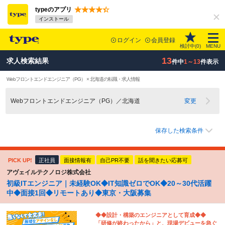
typeのアプリ
インストール
ログイン
会員登録
検討中(
0
)
MENU
13
求人検索結果
件中
1～13
件表示
Webフロントエンドエンジニア（PG） × 北海道の転職・求人情報
Webフロントエンドエンジニア（PG）／北海道
変更
保存した検索条件
PICK UP!
正社員
面接情報有
自己PR不要
話を聞きたい応募可
アヴェイルテクノロジ株式会社
初級ITエンジニア｜未経験OK◆IT知識ゼロでOK◆20～30代活躍
中◆面接1回◆リモートあり◆東京・大阪募集
◆◆設計・構築のエンジニアとして育成◆◆
「研修が終わったから」と、現場デビューを急ぐ