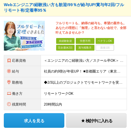
Webエンジニア/経験浅い方も歓迎/99％が給与UP/賞与年2回/フル
リモート有/定着率95％
フルリモートも、納得の給与も、希望の案件も。
あなたの理想に「無理」と言わない会社で、全部
叶えてみませんか？
未経験歓迎
学歴不問
ベテランOK
完全週休2日
賞与複数月
面接1回
応募資格
＜エンジニアのご経験浅い方／スクール卒OK＞ ◆学歴不問 ◆未経験OK ＜こんな方は大歓迎！＞ ◎今の収入に不満がある方 ◎新しい言語・スキルに挑戦したい方 ◎腰を据えて活躍したい方 ◎頑張りを評価
給与
社員の約9割が年収UP！ ■首都圏エリア（東京、神奈川、千葉、埼玉勤務） 月給25万円～26万円（固定残業代含む） ※固定残業代は、時間外労働の有無に関わらず17時間分を30,000円～31,200
勤務地
◆2/3以上のプロジェクトでリモートワークを実施中！ ≪自社拠点≫ ・東京本社／東京都千代田区丸の内二丁目6番1号 丸の内パークビルディング6階 ・関西支社／⼤阪府⼤阪市中央区安⼟町2-3-13 ⼤
働き方
リモートワークOK
残業時間
20時間以内
求人を見る
検討中に入れる