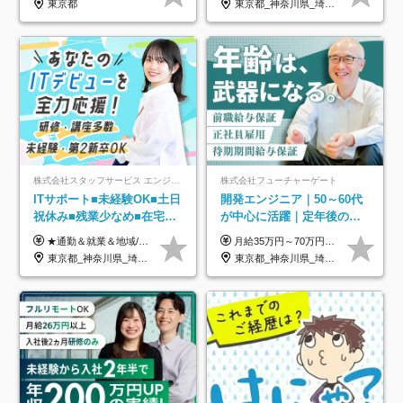
東京都
東京都_神奈川県_埼玉県_千葉県_大阪府_愛知県_北海道_青森県_岩手県_宮城県_秋田県_山形県_福島県_茨城県_栃木県_群馬県_新潟県_山梨県_長野県_富山県_石川県_福井県_静岡県_岐阜県_三重県_兵庫県_京都府_滋賀県_奈良県_和歌山県_広島県_岡山県_鳥取県_島根県_山口県_徳島県_香川県_愛媛県_高知県_福岡県_熊本県_佐賀県_長崎県_大分県_宮崎県_鹿児島県_沖縄県
株式会社スタッフサービス エンジニアリング事業本部
株式会社フューチャーゲート
ITサポート■未経験OK■土日
開発エンジニア｜50～60代
祝休み■残業少なめ■在宅実
が中心に活躍｜定年後の給
績あり■約900種類のスキル
与減ナシ｜年収50万円アッ
★通勤＆就業＆地域/住宅＆役職手当あり ★残業代は全額支給 ★選べる給与制度あり！ ■東京・神奈川・千葉・埼玉勤務の場合 月給24.5万円～55万円＋諸手当 （残業代は全額支給） (20,000円の地域/住宅手当込み) ■愛知・京都・大阪・兵庫勤務の場合 月給24万円以上＋諸手当 （残業代は全額支給） (15,000円の地域/住宅手当込み) ■茨城・栃木・群馬・静岡・三重・滋賀・広島・福岡勤務の場合 月給23.5万円以上＋諸手当 （残業代は全額支給） (10,000円の地域/住宅手当込み) ■北海道・宮城・山梨・長野・岐阜・奈良・和歌山・岡山勤務の場合 月給23万円以上＋諸手当 （残業代は全額支給） (5,000円の地域/住宅手当込み) ■その他のエリア勤務の場合 月給22.5万円以上＋諸手当 （残業代は全額支給） ※経験や能力を考慮し、当社規定により優遇します 【昇給：年一回実施】 【選べる給与制度】 ★収入を重視する方に… 「変動型人事制度」の選択も可能（派遣先からの評価に応じて収入アップ！） ※年2回のタイミングで希望者と面談の上決定します。
月給35万円～70万円（固定残業代30時間分63,869円～を含む）+賞与年1回 ※30時間を超える分は別途支給します ●これまでのご経験・スキル・前職給与をできる限り考慮します ●待機期間も給与を100％支給します ●試用期間中も給与や福利厚生は同じです ≪年収を維持しながら長く働けます！≫ 一般的な企業では55歳や60歳を機に年収が下がりますが、 当社は役職などではなく「スキルや経験」で評価。 エンジニアとして長く働きながら あなたにふさわしい年収を維持できます！
アップ講座あり■全国募集
プ実績／昇給率92％（直近3
東京都_神奈川県_埼玉県_千葉県_大阪府_愛知県_北海道_岩手県_宮城県_山形県_福島県_茨城県_栃木県_群馬県_山梨県_長野県_富山県_石川県_静岡県_岐阜県_三重県_兵庫県_京都府_滋賀県_奈良県_広島県_岡山県_山口県_愛媛県_福岡県_熊本県_長崎県
東京都_神奈川県_埼玉県_千葉県
年）