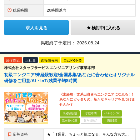
残業時間
20時間以内
求人を見る
検討中に入れる
掲載終了予定日：
2026.08.24
終了間近
正社員
面接情報有
自己PR不要
株式会社スタッフサービス エンジニアリング事業本部
初級エンジニア/未経験歓迎/全国募集/あなたに合わせたオリジナル
研修をご用意/AI・IoT/残業平均8時間
《未経験・文系出身者もエンジニアになれる！》
あなたにピッタリの、新たなキャリアを見つけま
せんか？
未経験歓迎
学歴不問
ベテランOK
完全週休2日
賞与複数月
面接1回
応募資格
★「IT業界、ちょっと気になる」そんな方も大歓迎！ ■学歴不問 ■未経験・第二新卒歓迎 ■知識・経験はこれから身につけていければOK！ □■ステップアップ■□ 社内システム開発やインフラ構築などジャ