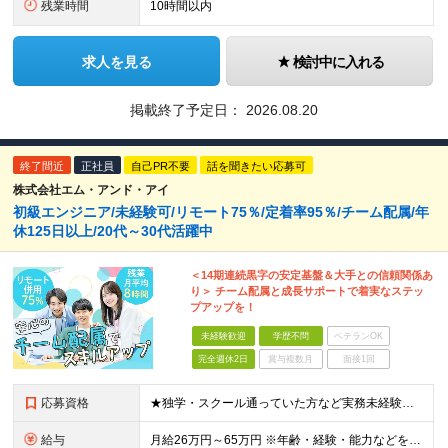
残業時間
10時間以内
求人を見る
検討中に入れる
掲載終了予定日：
2026.08.20
終了間近
正社員
自己PR不要
話を聞きたい応募可
株式会社エム・アンド・アイ
初級エンジニア/未経験可/リモート75％/定着率95％/チーム配属/年
休125日以上/20代～30代活躍中
＜14期連続黒字の安定基盤＆大手との信頼関係あ
り＞ チーム配属と成長サポートで着実なステッ
プアップを！
未経験歓迎
学歴不問
ベテランOK
完全週休2日
賞与複数月
面接1回
応募資格
★独学・スクール通っていた方など実務未経験も歓迎！ ★20代〜30代の若手層が多数活躍中 ★経験が浅い方も大歓迎！ ◎学歴不問 ◎未経験OK ＼このような方にオススメです／ ◎「開発に挑戦したいけ
給与
月給26万円～65万円 ※年齢・経験・能力などを十分に考慮の上、当社規定により決定いたします。 （経験者の場合、前職給与や希望を面談でしっかりお伺いし、お互いに納得のいく形で決定します） ・いずれも固