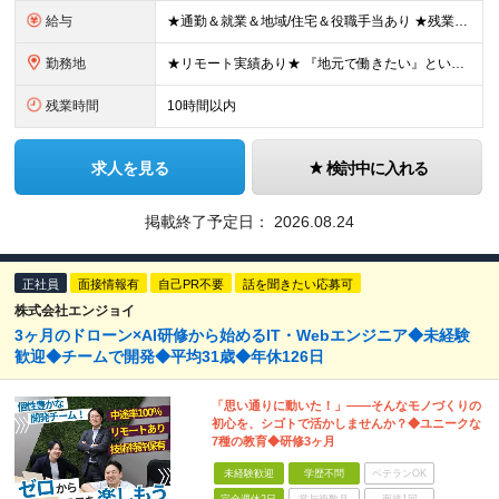
給与
★通勤＆就業＆地域/住宅＆役職手当あり ★残業代は全額支給 ★選べる給与制度あり！ ■東京・神奈川・千葉・埼玉勤務の場合 月給24.5万円～55万円＋諸手当 （残業代は全額支給） (20,000円の
勤務地
★リモート実績あり★ 『地元で働きたい』という希望に、業界トップクラス約7,000件の取引事業所数、90,000件以上のプロジェクトから検討をいたします。 全国の取引先での就業となります（沖縄を除
残業時間
10時間以内
求人を見る
検討中に入れる
掲載終了予定日：
2026.08.24
正社員
面接情報有
自己PR不要
話を聞きたい応募可
株式会社エンジョイ
3ヶ月のドローン×AI研修から始めるIT・Webエンジニア◆未経験
歓迎◆チームで開発◆平均31歳◆年休126日
「思い通りに動いた！」――そんなモノづくりの
初心を、シゴトで活かしませんか？◆ユニークな
7種の教育◆研修3ヶ月
未経験歓迎
学歴不問
ベテランOK