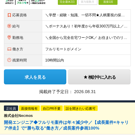
完全週休2日
賞与複数月
面接1回
応募資格
＼学歴・経験・知識、一切不問★人柄重視の採用です！／ 「手に職をつけて、長く安定した働き方がしたい」 そんな方がゼロからスタートし、 成長して目標を実現するためのサポートをします！ ■学歴不問
給与
＼ボーナスあり！初年度から年収300万円以上／ ■月給25万円～35万円＋残業代全額支給＋各種手当＋賞与年1回 ◎経験・年齢・スキルなどを考慮し、できるだけ優遇します ◎試用期間中(3カ月)は契約社
勤務地
＼全国から完全在宅ワークOK／ お住まいでのリモートワーク、または首都圏（東京・神奈川・埼玉・千葉）・大阪のプロジェクト先での勤務となります。 ★転勤はありません ★現在は80％以上が在宅勤務となっ
働き方
フルリモートがメイン
残業時間
10時間以内
求人を見る
検討中に入れる
掲載終了予定日：
2026.08.31
正社員
面接情報有
自己PR不要
話を聞きたい応募可
株式会社Necmos
開発エンジニア◆フルリモ案件は年々減少中／【成長案件×キャリ
ア伴走】で"勝ち取る"働き方／成長案件参画100%