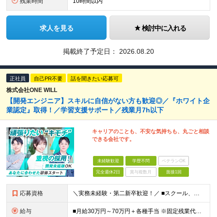
残業時間
10時間以内
求人を見る
検討中に入れる
掲載終了予定日：
2026.08.20
正社員
自己PR不要
話を聞きたい応募可
株式会社ONE WILL
【開発エンジニア】スキルに自信がない方も歓迎◎／『ホワイト企
業認定』取得！／学習支援サポート／残業月7h以下
キャリアのことも、不安な気持ちも、丸ごと相談
できる会社です。
未経験歓迎
学歴不問
ベテランOK
完全週休2日
賞与複数月
面接1回
応募資格
＼実務未経験・第二新卒歓迎！／ ■スクール、職業訓練、独学などでITに関する一定の知識・スキル （ある程度コードが書けるレベル）をお持ちの方 ※学歴不問 ※35歳以下の方（長期キャリア形成のため）
給与
■月給30万円～70万円＋各種手当 ※固定残業代：30時間分／56,250円～ ※試用期間なし ★未経験からのチャレンジでも、 これまでの社会人経験や対人スキル、学習状況をしっかり評価します。