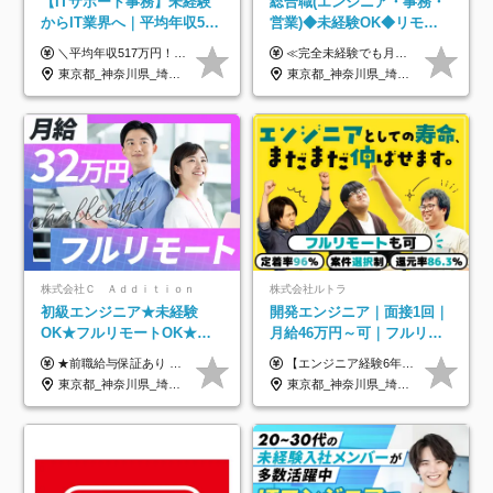
【ITサポート事務】未経験
総合職(エンジニア・事務・
からIT業界へ｜平均年収517
営業)◆未経験OK◆リモー
万円｜ホワイト企業認定｜
トあり◆残業月3h◆服装髪
＼平均年収517万円！入社5年目まで毎年必ず昇給／ ■賞与年3回 ■年収800万円以上も可 ■入社3年以上の平均年収469.2万円 月給23万2000円以上＋賞与年3回＋各種手当 ☆入社5年目まで最大1万5000円の定期昇給を確約 ┃各種手当充実 ・規定の資格を取得すれば、2000円～5万円を毎月支給（2万4000円～60万円／年） ・研修中に取得した取得率95％の資格でも研修後の給料UP ※月給は年齢・経験・能力を考慮して、優遇いたします ※上記月給金額は固定残業代（20時間/3万1300円円以上）を含み、超過分は別途支給いたします ※試用期間（6ヶ月）は月給に変動はありますが、その他待遇に差異はありません ├入社後1ヶ月～3ヶ月間は、月給20万1900円となります └上記金額は固定残業代（10時間／1万6000円）を含み、超過分は別途支給いたします
≪完全未経験でも月給40万円以上も可能です！≫ -------------- 【1】ITエンジニア 月給26万円～50万円＋プロジェクト手当＋資格手当 【2】IT事務、営業事務 月給26万円～50万円＋プロジェクト手当＋資格手当 ≪【1】【2】共通≫ ★上記給与には固定残業代20時間分(月3万719円～)を含みます。残業が超過した場合は、追加支給します(残業は月平均3時間とほぼ発生しません。残業がなくても、固定残業代は支給されます) ★試用期間6ヵ月あり（期間中は月給23万1000円～。固定残業代20時間分3万719円～を含む／超過分は別途支給） -------------- 【3】SES営業、SaaS営業 月給30万円以上＋インセンティブ＋各種手当 ★上記給与には固定残業代45時間分(月7万6967円～)を含みます。残業が超過した場合は、追加支給します(残業は月平均3時間とほぼ発生しません。残業がなくても、固定残業代は支給されます) ★試用期間6ヵ月あり(期間中も給与や福利厚生は同じです)
年休134日｜リモートOK
型自由
東京都_神奈川県_埼玉県_千葉県_大阪府_愛知県_北海道_青森県_岩手県_宮城県_秋田県_山形県_福島県_茨城県_栃木県_群馬県_新潟県_山梨県_長野県_富山県_石川県_福井県_静岡県_岐阜県_三重県_兵庫県_京都府_滋賀県_奈良県_和歌山県_広島県_岡山県_鳥取県_島根県_山口県_徳島県_香川県_愛媛県_高知県_福岡県_熊本県_佐賀県_長崎県_大分県_宮崎県_鹿児島県_沖縄県
東京都_神奈川県_埼玉県_千葉県_大阪府_愛知県_北海道_青森県_岩手県_宮城県_秋田県_山形県_福島県_茨城県_栃木県_群馬県_新潟県_山梨県_長野県_富山県_石川県_福井県_静岡県_岐阜県_三重県_兵庫県_京都府_滋賀県_奈良県_和歌山県_広島県_岡山県_鳥取県_島根県_山口県_徳島県_香川県_愛媛県_高知県_福岡県_熊本県_佐賀県_長崎県_大分県_宮崎県_鹿児島県_沖縄県
株式会社Ｃ Ａｄｄｉｔｉｏｎ
株式会社ルトラ
初級エンジニア★未経験
開発エンジニア｜面接1回｜
OK★フルリモートOK★月
月給46万円～可｜フルリモ
給32万円～★残業月10h＆
ートも可｜案件選択制｜定
★前職給与保証あり ★月給32万円以上＋インセンティブあり 月給32万円以上＋インセンティブ＋各種手当 ※上記には固定残業代（月30時間・44,400円～）を含みます ※超過分は別途支給します ※試用期間はございません ★＼成果＝あなたの収入／★ 【1】案件単価ー8万円＝あなたの給与 参画したプロジェクトの案件単価から 一律8万円引いた金額があなたの給与です！ （月給例） ■1人称での構築・小規模な詳細設計 案件単価55万円ー8万円＝月給47万円（還元率85.5%） ■大型案件の設計・構築やプロジェクト管理 案件単価90万円ー8万円＝月給82万円（還元率91.1%） ‥‥‥‥‥‥‥‥‥‥‥‥‥‥‥‥‥‥ 【2】月給の他にも豊富なインセンティブあり 全員が月3～13万円のインセンティブをゲットしています！ ≪インセンティブ制度≫ 稼働している現場で増員・交代が発生し、 当社の人員を配属が決定した際に支給。 ◇C Addition正社員が参画 ：実粗利の10%／毎月 ◇協力会社所属の社員が参画：実粗利の30%／毎月 ≪リファラル制度≫ あなたの知り合いが当社のメンバーになった際に、 毎月1人あたり2万円支給します◎ ‥‥‥‥‥‥‥‥‥‥‥‥‥‥‥‥‥‥
【エンジニア経験6年以上の方】 月給46万円～100万円（固定残業代含む） ※上記月給には月30時間分の固定残業代（月8万7,400円～月19万円）を含む。超過分は全額支給。 【エンジニア経験4年以上の方】 月給42万円～100万円（固定残業代含む） ※上記月給には月30時間分の固定残業代（月7万9,800円～月19万円）を含む。超過分は全額支給。 【エンジニア経験4年未満の方】 月給38万円～100万円（固定残業代含む） ※上記月給には月30時間分の固定残業代（月7万2,200円～月19万円）を含む。超過分は全額支給。 ※経験、スキル、前職給与などを踏まえて決定。 ◆ルトラの給与制度のポイント！◆ ・社員の95%が入社時に年収UP！最高で300万円UPの実績も ・平均還元率86.3%（交通費・住宅手当・会社負担分の社保も含む） ・人柄やポテンシャルを評価し、スキル以上の希望年収を提示することも ・退職金制度やリファラル手当（平均50万円）あり
年休120日以上★副業可
着率96％以上｜副業OK｜住
東京都_神奈川県_埼玉県_千葉県_大阪府_愛知県_北海道_青森県_岩手県_宮城県_秋田県_山形県_福島県_茨城県_栃木県_群馬県_新潟県_山梨県_長野県_富山県_石川県_福井県_静岡県_岐阜県_三重県_兵庫県_京都府_滋賀県_奈良県_和歌山県_広島県_岡山県_鳥取県_島根県_山口県_徳島県_香川県_愛媛県_高知県_福岡県_熊本県_佐賀県_長崎県_大分県_宮崎県_鹿児島県_沖縄県
東京都_神奈川県_埼玉県_千葉県_大阪府_愛知県_北海道_青森県_岩手県_宮城県_秋田県_山形県_福島県_茨城県_栃木県_群馬県_新潟県_山梨県_長野県_富山県_石川県_福井県_静岡県_岐阜県_三重県_兵庫県_京都府_滋賀県_奈良県_和歌山県_広島県_岡山県_鳥取県_島根県_山口県_徳島県_香川県_愛媛県_高知県_福岡県_熊本県_佐賀県_長崎県_大分県_宮崎県_鹿児島県_沖縄県
宅手当