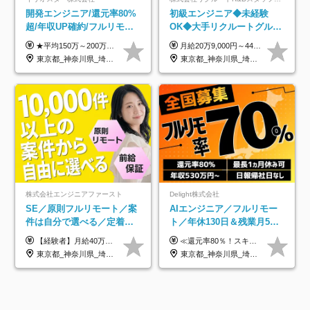
開発エンジニア/還元率80%
初級エンジニア◆未経験
超/年収UP確約/フルリモ
OK◆大手リクルートグルー
OK/年休130日/平均残業7h/
プ正社員◆独自の教育体制
★平均150万～200万円年収UPを実現！ ★前職給与を100％保証！ ★案件内容の開示・明確な評価体制あり ⇒クライアント評価で即昇給を実現したケースも◎ ★年12回（毎月昇給チャンスあり） ■月給35万円～103万円 ※経験・能力・前職給与を考慮し、決定 ※上記給与には月30時間分(6万6500円以上)の固定残業代が含まれます。超過分は手当として別途支給します ※試用期間3ヶ月あり(期間中の給与・待遇面に差異はありません) ▼収入アップの実例をご紹介 ───────────── ★働き方改革をした30代男性（PG） 子どもが生まれたばかりなのに、忙しい現場で残業も月50～60時間が当たり前。 ⇒残業ほぼゼロ＆週3リモートの働き方に！しかも給与もアップ！ ★収入アップした30代男性（PM） 子供が3人いて家計も苦しく、残業代で稼ぐ日々… ⇒残業をたくさんしていた年収額より、100万円以上アップしました！
月給20万9,000円～44万円 ※試用期間6カ月あり（期間中の待遇に変更なし） ※経験・能力・前給を考慮の上、決定いたします ※時間外手当100％支給 ※派遣就業先が変更となる場合には、就業規則、労使協定等に基づき賃金が変更となる可能性があります
約2万件の案件から選択
◆住宅手当制度あり/s
東京都_神奈川県_埼玉県_千葉県_大阪府_愛知県_北海道_青森県_岩手県_宮城県_秋田県_山形県_福島県_茨城県_栃木県_群馬県_新潟県_山梨県_長野県_富山県_石川県_福井県_静岡県_岐阜県_三重県_兵庫県_京都府_滋賀県_奈良県_和歌山県_広島県_岡山県_鳥取県_島根県_山口県_徳島県_香川県_愛媛県_高知県_福岡県_熊本県_佐賀県_長崎県_大分県_宮崎県_鹿児島県_沖縄県
東京都_神奈川県_埼玉県_千葉県_大阪府_愛知県_青森県_岩手県_宮城県_秋田県_山形県_福島県_茨城県_栃木県_群馬県_山梨県_長野県_福井県_静岡県_岐阜県_三重県_兵庫県_京都府_滋賀県_奈良県_広島県_岡山県_山口県_香川県_福岡県_熊本県_佐賀県_長崎県_大分県_宮崎県_鹿児島県
株式会社エンジニアファースト
Delight株式会社
SE／原則フルリモート／案
AIエンジニア／フルリモー
件は自分で選べる／定着率
ト／年休130日＆残業月5h
93%／20～30代活躍中！
以下／1カ月連休可／案件選
【経験者】月給40万円～120万円(固定残業代含む)+各種手当 ★前職給与の総収入額を100％保証｜還元率84％〜100％ ★20代の平均年収570万円 ※月給には、みなし残業手当(月30時間／5万8000円以上)を含みます 超過分は別途追加支給 ※固定残業代は、時間外労働の有無に関わらず30時間分を、月5万8000円~15万7000円支給 ※上記を超える時間外労働分は追加で支給 【未経験者】月給21万円以上＋各種手当 固定残業なし(残業代発生分全額支給) ※6ヶ月の試用期間あり（※条件に変動なし） ▼単価連動性×還元率は84％～100％で収入の大幅UPが可能！ ・案件単価が月50万円の場合：年収417万円 ・案件単価が月70万円の場合：年収584万円 ・案件単価が月100万円の場合：年収834万円 ＜モデル年収＞ ▼400万円～500万円(入社初年度) ▼542万円～626万円(入社2年) ▼667万円～700万円(入社3年） ▼709万円～801万円(入社5年）
≪還元率80％！スキルや経験をしっかり収入に反映します≫ 年俸530万円以上＋業績賞与 ※スキル・経験を考慮の上、優遇いたします ※上記年俸を12分割し、月1回支給します ※上記年俸には固定残業代月20時間分(月6万9000円以上)が含まれます。残業はほとんど発生しませんが、超過した場合は追加支給します ★AIを使った自社への貢献も、貢献度に応じて給与に反映する制度があります
択制／還元率80%
東京都_神奈川県_埼玉県_千葉県_大阪府_愛知県_北海道_青森県_岩手県_宮城県_秋田県_山形県_福島県_茨城県_栃木県_群馬県_新潟県_山梨県_長野県_富山県_石川県_福井県_静岡県_岐阜県_三重県_兵庫県_京都府_滋賀県_奈良県_和歌山県_広島県_岡山県_鳥取県_島根県_山口県_徳島県_香川県_愛媛県_高知県_福岡県_熊本県_佐賀県_長崎県_大分県_宮崎県_鹿児島県_沖縄県
東京都_神奈川県_埼玉県_千葉県_大阪府_愛知県_北海道_青森県_岩手県_宮城県_秋田県_山形県_福島県_茨城県_栃木県_群馬県_新潟県_山梨県_長野県_富山県_石川県_福井県_静岡県_岐阜県_三重県_兵庫県_京都府_滋賀県_奈良県_和歌山県_広島県_岡山県_鳥取県_島根県_山口県_徳島県_香川県_愛媛県_高知県_福岡県_熊本県_佐賀県_長崎県_大分県_宮崎県_鹿児島県_沖縄県