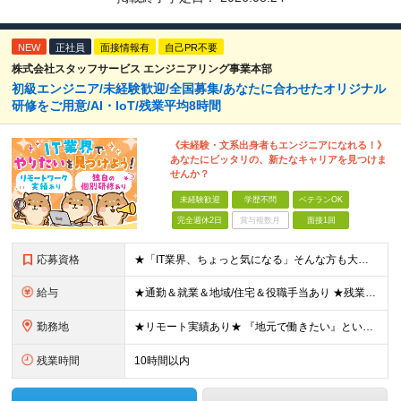
NEW
正社員
面接情報有
自己PR不要
株式会社スタッフサービス エンジニアリング事業本部
初級エンジニア/未経験歓迎/全国募集/あなたに合わせたオリジナル
研修をご用意/AI・IoT/残業平均8時間
《未経験・文系出身者もエンジニアになれる！》
あなたにピッタリの、新たなキャリアを見つけま
せんか？
未経験歓迎
学歴不問
ベテランOK
完全週休2日
賞与複数月
面接1回
応募資格
★「IT業界、ちょっと気になる」そんな方も大歓迎！ ■学歴不問 ■未経験・第二新卒歓迎 ■知識・経験はこれから身につけていければOK！ □■ステップアップ■□ 社内システム開発やインフラ構築などジャ
給与
★通勤＆就業＆地域/住宅＆役職手当あり ★残業代は全額支給 ★選べる給与制度あり！ ■東京・神奈川・千葉・埼玉勤務の場合 月給24.5万円～55万円＋諸手当 （残業代は全額支給） (20,000円の
勤務地
★リモート実績あり★ 『地元で働きたい』という希望に、業界トップクラス約7,000件の取引事業所数、90,000件以上のプロジェクトから検討をいたします。 全国の取引先での就業となります（沖縄を除
残業時間
10時間以内