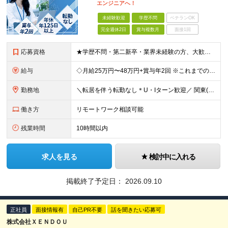
エンジニアへ！
未経験歓迎
学歴不問
ベテランOK
完全週休2日
賞与複数月
面接1回
応募資格
★学歴不問・第二新卒・業界未経験の方、大歓迎★ 「学校やスクール、独学でITの勉強はしたけれど、実務経験がなくて仕事が見つからない…」 「別の仕事をしていたけれど、やっぱりエンジニアの夢を諦めきれない
給与
◇月給25万円〜48万円+賞与年2回 ※これまでの「ご経験」や「スキル」を最大限考慮の上、金額を決定 ※残業代は別途100%支給いたします。 【固定残業代について】 なし（残業代は、実際の労働時
勤務地
＼転居を伴う転勤なし＊U・Iターン歓迎／ 関東(東京・神奈川・千葉・埼玉)、関西(大阪・京都・奈良・兵庫)、東海(愛知・岐阜・三重)の各プロジェクト先、もしくは名古屋支社での勤務となります。 ◇東京
働き方
リモートワーク相談可能
残業時間
10時間以内
求人を見る
検討中に入れる
掲載終了予定日：
2026.09.10
正社員
面接情報有
自己PR不要
話を聞きたい応募可
株式会社ＸＥＮＤＯＵ