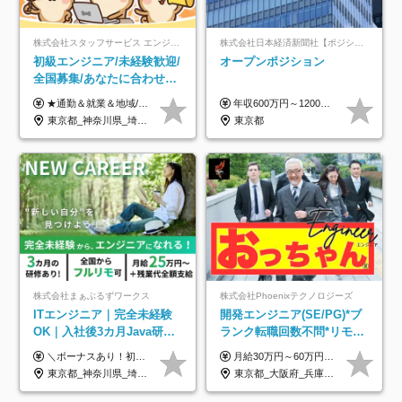
株式会社スタッフサービス エンジニアリング事業本部
株式会社日本経済新聞社【ポジションマッチ登録】
初級エンジニア/未経験歓迎/
オープンポジション
全国募集/あなたに合わせた
オリジナル研修をご用
★通勤＆就業＆地域/住宅＆役職手当あり ★残業代は全額支給 ★選べる給与制度あり！ ■東京・神奈川・千葉・埼玉勤務の場合 月給24.5万円～55万円＋諸手当 （残業代は全額支給） (20,000円の地域/住宅手当込み) ■愛知・京都・大阪・兵庫勤務の場合 月給24万円以上＋諸手当 （残業代は全額支給） (15,000円の地域/住宅手当込み) ■茨城・栃木・群馬・静岡・三重・滋賀・広島・福岡勤務の場合 月給23.5万円以上＋諸手当 （残業代は全額支給） (10,000円の地域/住宅手当込み) ■北海道・宮城・山梨・長野・岐阜・奈良・和歌山・岡山勤務の場合 月給23万円以上＋諸手当 （残業代は全額支給） (5,000円の地域/住宅手当込み) ■その他のエリア勤務の場合 月給22.5万円以上＋諸手当 （残業代は全額支給） ※経験や能力を考慮し、当社規定により優遇します 【昇給：年一回実施】 【選べる給与制度】 ★収入を重視する方に… 「変動型人事制度」の選択も可能（派遣先からの評価に応じて収入アップ！） ※年2回のタイミングで希望者と面談の上決定します。
年収600万円～1200万円 ※上記年収は、想定年収です。住居費補助、子手当などの各種手当を含む金額です。 ※経験・能力等を考慮の上、当社規定により決定します。
意/AI・IoT/残業平均8時間
東京都_神奈川県_埼玉県_千葉県_大阪府_愛知県_北海道_岩手県_宮城県_山形県_福島県_茨城県_栃木県_群馬県_山梨県_長野県_富山県_石川県_静岡県_岐阜県_三重県_兵庫県_京都府_滋賀県_奈良県_広島県_岡山県_山口県_愛媛県_福岡県_熊本県_長崎県
東京都
株式会社まぁぶるずワークス
株式会社Phoenixテクノロジーズ
ITエンジニア｜完全未経験
開発エンジニア(SE/PG)*ブ
OK｜入社後3カ月Java研修
ランク転職回数不問*リモー
｜リモート率8割以上｜充実
ト案件多数*残業ほぼ0*通院
＼ボーナスあり！初年度から年収300万円以上／ ■月給25万円～35万円＋残業代全額支給＋各種手当＋賞与年1回 ◎経験・年齢・スキルなどを考慮し、できるだけ優遇します ◎試用期間中(3カ月)は契約社員で、月給21万円＋諸手当になります。 (試用期間中は残業が発生しません。その他の待遇に変更はありません) ----------------- ＼3つの評価軸！実力次第で早期収入アップ！／ 【1】スキル(IT理解、実装力、設計) 【2】実務力(現場評価、コミュ力、品質) 【3】姿勢(自走力、意欲、責任感) この3つの評価軸で、3カ月ごとに評価。社内グレードにより、給与が決まる明確な仕組みです。何ができれば給与が上がるのか分かりやすく、実力や努力次第で早期に収入を増やせます！ 【固定残業代について】 なし（残業代は、実際の労働時間に応じて別途全額支給）
月給30万円～60万円+住宅手当+職能手当+役職手当+決算賞与+報奨金 ※経験・能力を考慮し、優遇します ※給与には20時間分のみなし時間外手当(3万7000円以上)を含みます(超過時間分は別途追加支給) ※試用期間3～6ヵ月あり(その間の給与、待遇に差異なし) ※場合によって契約社員での採用の可能性あり(面接時に応相談)
のキャリア支援｜残業月10h
のための半休制度あり
東京都_神奈川県_埼玉県_千葉県_大阪府_愛知県_北海道_青森県_岩手県_宮城県_秋田県_山形県_福島県_茨城県_栃木県_群馬県_新潟県_山梨県_長野県_富山県_石川県_福井県_静岡県_岐阜県_三重県_兵庫県_京都府_滋賀県_奈良県_和歌山県_広島県_岡山県_鳥取県_島根県_山口県_徳島県_香川県_愛媛県_高知県_福岡県_熊本県_佐賀県_長崎県_大分県_宮崎県_鹿児島県_沖縄県
東京都_大阪府_兵庫県_京都府_福岡県