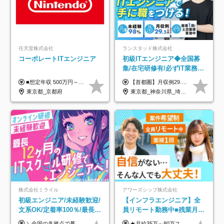
任天堂株式会社
ランスタッド株式会社
コーポレートITエンジニア
初級ITエンジニア◆全国募
集/在宅研修有/必ずIT業務配
属/月収例29.5万円/Web面接
■想定年収 500万円～900万円 月給制 月給278,000円～ ※残業が発生した場合、残業代を別途全額支給します ※試用期間2ヶ月あり(待遇や給与に差異はありません)
【首都圏】月収例29.5万円（月給26万円＋諸手当） 【東海・関西】月収例28.5万円（月給25万円＋諸手当） 【九州】月収例26万円（月給23万円＋諸手当） ※経験・スキル・前職給与を踏まえ、総合的に判断して決定します。 例：首都圏 月収例31万円（月給27万円＋諸手当） ◆各種手当 ・通勤手当（上限4万円まで） ・残業代手当（1分単位で全額支給） ※固定残業代制は採用しておりません ・深夜勤務手当 ・資格取得支援（ランクに応じてお祝い金1万円～10万円を支給） ◆昇給：年1回 ◆補足 ・研修中1ヶ月間は、時給1670円となります。 ・試用期間6ヶ月あり。その間の待遇に変更はありません。 ※詳細は面接時にご案内します。
1回/SE
東京都_京都府
東京都_神奈川県_埼玉県_千葉県_大阪府_愛知県_兵庫県_京都府_福岡県
株式会社ミライル
アワーズシップ株式会社
初級エンジニア/未経験歓迎/
【インフラエンジニア】全
文系OK/定着率100％/最長1
員リモート勤務中■残業月
年の自社ITスクール研修あ
3h■最大3ヶ月の連休あり■
＼全国の各拠点で募集中！／ 給与は以下の通り、勤務地により異なります。 札幌：月給23万円～27万円 仙台：月給22万円～26万円 新潟：月給22万円～26万円 東京：月給26万円～30万円 大阪：月給24万円～29万円 福岡：月給23.5万円～27万円 沖縄：月給21万円～26万円 ◎給与は知識や経験を考慮して決定します。 ◎残業は別途全額支給します。 ◎試用期間12カ月あり（給与は以下の通りです。その他条件に変更はありません） （試用期間の給与） 札幌：月給18.6万円～ 仙台：月給19万円～ 新潟：月給18万円～ 東京：月給22万円～ 大阪：月給20.8万円～ 福岡：月給19万円～ 沖縄：月給18万円～
★月給35万～80万スタートも可 【未経験の方】 ■月給26万～80万＋賞与年2回（年2ヶ月分） 【何かしらのインフラエンジニア経験をお持ちの方】 ■月給35万～80万＋賞与年2回（年2ヶ月分） ※スキル・経験などを考慮し決定します ※試用期間6ヶ月あり。期間中は契約社員となります。その他の待遇に差異はありません（試用期間終了後、昇給の可能性あり） ※上記金額には固定残業代（月30時間分／4万9600円～15万2600円）を含みます。超過分は別途支給いたします。 ＼頑張りはインセンティブで還元！／ クライアントに貢献度を評価され、当社のエンジニアが追加で案件に参画することになるなど、会社にとって利益になる行動はしっかり評価します。 会社の成長に貢献できていることを実感でき、「もっと頑張ろう」と思える体制づくりを整えています！