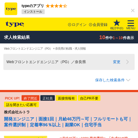
typeのアプリ
インストール
ログイン
会員登録
検討中(
0
)
MENU
10
求人検索結果
件中
1～10
件表示
Webフロントエンドエンジニア（PG） × 奈良県の転職・求人情報
Webフロントエンドエンジニア（PG）／奈良県
変更
保存した検索条件
PICK UP!
終了間近
正社員
面接情報有
自己PR不要
話を聞きたい応募可
株式会社ルトラ
開発エンジニア｜面接1回｜月給46万円～可｜フルリモートも可｜
案件選択制｜定着率96％以上｜副業OK｜住宅手当