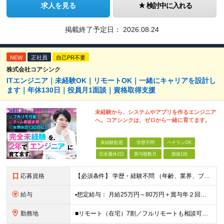
求人を見る
検討中に入れる
掲載終了予定日：
2026.08.24
NEW
正社員
自己PR不要
株式会社コアシンク
ITエンジニア｜未経験OK｜リモートOK｜一緒にキャリアを設計し
ます｜年休130日｜役員月1面談｜資格取得支援
未経験から、システムやアプリを作るエンジニア
へ。コアシンクは、ゼロから一緒に育てます。
未経験歓迎
学歴不問
ベテランOK
完全週休2日
賞与複数月
面接1回
応募資格
【必須条件】 学歴・経験不問 （年齢、業界、ブランクの有無は問いません） 【こんな思いの方を、特に歓迎します】 「IT業界に憧れているけど、自分にもできるのか不安」 「異業種から転職して、新しいキ
給与
▪️想定給与： 月給25万円～80万円＋賞与年２回＋各種手当 ★前職の給与額は保証します！ 【手当一覧】 ■住宅手当 ■交通費 ■時間外手当 ■引越し手当（規程あり） ※月給は経験・スキルを考慮
勤務地
■リモート（在宅）7割／フルリモートも相談可能 ■一都三県を中心に各地のプロジェクト先 ※プロジェクトは本人の希望を最大限考慮し相談のうえで決定 ※転居を伴う転勤なし 【本社】 東京都千代田区外神田