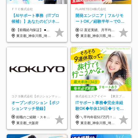
ＦＴＣ株式会社
FLARETECH株式会社
【AIサポート事務（ITプロ
開発エンジニア｜フルリモ
候補）】あなたのビジネス
ートOK／経験半年～でOK
経験をAI業界で活かす◆IT
／実質還元率80～90%／前
【前職給与保証】 ■未経験者： 月給30万円～35万円 ■ローキャリア（経験目安1年程度）： 月給35万円～40万円 ■経験者（経験目安3年以上）： 月給40万円～60万円 ■即戦力（経験目安5年以上）： 月給45万円～80万円 ※上記金額には固定残業代30時間分 【未経験者5万5000円～7万3000円、 ローキャリア6万4000円～7万3000円、 経験者5万8000円～10万9000円、 即戦力8万2000円～14万5000円】を含みます。 ※30時間を超える場合は追加で全額支給します。 ※経験・能力・前職給与などを総合的に評価したうえでご納得いただけるよう個別決定。 未経験者の場合、前職給与とポテンシャルを査定のうえ決定いたします。 ※日本国内でのIT業界経験、または同等の実務経験と能力に応じて決定します。 ※前職給与は日本円かつ、日本国内での実績に基づき評価します。 【納得の評価システム】 ★クォーター毎に査定する評価制度導入！ 明確な評価基準で翌年度年収を上げましょう！ ★評価対象期間に在籍中のほとんどの社員が昇給し 年収アップを実現しています！ ★様々なインセンティブ制度を用意し多角的に正当評価しています！ ※試用期間6カ月（期間中の待遇等に差異なし）
☑︎ 直近実績、月平均17,000円の昇給 ☑︎ 前職給与100%保証 ☑︎ 実質還元率80～90% ☑︎ 待機時も給与は満額支給 月給35万円～70万円＋交通費など各種手当 ※想定年収：4,200,000円～10,560,000円 ※経験・能力等を考慮の上で決定します。 ※上記金額には、みなし残業手当（50時間分・104,000円～212,000円）を含みます。超過分は別途追加支給します。 ┗残業時間は月平均10時間、多い時でも20時間程度と安定しております ★単価連動型の給与体系ではないため、万が一待機になってもその間の給与は満額支給しています。 ＜1年間の昇給事例をご紹介！＞ ・20代/フロントエンドエンジニア：月給274,000円→月給362,000円（＋88,000円/月） ・20代/iOSエンジニア：月給237,000円→月給287,000円（＋50,000円/月） ・20代/Androidエンジニア：月給316,000円→月給374,000円（＋58,000円/月） ・30代/Javaエンジニア（上流）：月給340,000円→月給418,000円（＋78,000円/月） ・30代/PMO：月給340,000円→月給418,000円（＋78,000円/月）
未経験OK◆目指せるコンサ
給保証／AI系など最先端案
東京都_神奈川県_埼玉県_千葉県
東京都_神奈川県_埼玉県_千葉県_大阪府_愛知県_北海道_青森県_岩手県_宮城県_秋田県_山形県_福島県_茨城県_栃木県_群馬県_新潟県_山梨県_長野県_富山県_石川県_福井県_静岡県_岐阜県_三重県_兵庫県_京都府_滋賀県_奈良県_和歌山県_広島県_岡山県_鳥取県_島根県_山口県_徳島県_香川県_愛媛県_高知県_福岡県_熊本県_佐賀県_長崎県_大分県_宮崎県_鹿児島県_沖縄県
ル
件多数
コクヨ株式会社【ポジションマッチ登録】
株式会社エスアイイー 【東京プロマーケット上場】
オープンポジション【ポジ
ITサポート事務◆完全未経
ションマッチ登録】
験OK◆年休134日◆リモー
トOK◆残業月7h以下◆賞与
前職のご経験・スキル等を考慮して決定します。
＼平均年収517万円！入社5年目まで毎年必ず昇給／ ■賞与年3回 ■年収800万円以上も可 ■入社3年以上の平均年収469.2万円 月給23万2000円以上＋賞与年3回＋各種手当 ☆入社5年目まで最大1万5000円の定期昇給を確約 ┃各種手当充実 ・規定の資格を取得すれば、2000円～5万円を毎月支給（2万4000円～60万円／年） ・研修中に取得した取得率95％の資格でも研修後の給料UP ※月給は年齢・経験・能力を考慮して、優遇いたします ※上記月給金額は固定残業代（20時間/3万1300円円以上）を含み、超過分は別途支給いたします ※試用期間（6ヶ月）は月給に変動はありますが、その他待遇に差異はありません ├入社後1ヶ月～3ヶ月間は、月給20万1900円となります └上記金額は固定残業代（10時間／1万6000円）を含み、超過分は別途支給いたします
年3回◆5年目まで必ず昇給
東京都_大阪府
東京都_神奈川県_埼玉県_千葉県_大阪府_愛知県_北海道_青森県_岩手県_宮城県_秋田県_山形県_福島県_茨城県_栃木県_群馬県_新潟県_山梨県_長野県_富山県_石川県_福井県_静岡県_岐阜県_三重県_兵庫県_京都府_滋賀県_奈良県_和歌山県_広島県_岡山県_鳥取県_島根県_山口県_徳島県_香川県_愛媛県_高知県_福岡県_熊本県_佐賀県_長崎県_大分県_宮崎県_鹿児島県_沖縄県