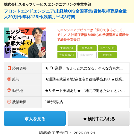
株式会社スタッフサービス エンジニアリング事業本部
フロントエンドエンジニア/未経験OK/全国募集/資格取得奨励金最
大30万円/年休125日/残業月平均8時間
＼エンジニアデビューは「安心できるところ」
で！／ 入社前IT研修＆900もの学習講座＆奨励金
で成長を支援◎
未経験歓迎
学歴不問
ベテランOK
完全週休2日
賞与複数月
面接1回
応募資格
★「IT業界、ちょっと気になる」そんな方も大歓迎！ ■学歴不問 ■未経験・第二新卒歓迎 ■知識・経験はこれから身につけていければOK！ □■ステップアップ■□ 社内システム開発やインフラ構築などジャ
給与
★通勤＆就業＆地域/住宅＆役職手当あり ★残業代は全額支給 ★選べる給与制度あり！ ■東京・神奈川・千葉・埼玉勤務の場合 月給24.5万円～55万円＋諸手当 （残業代は全額支給） (20,000円の
勤務地
★リモート実績あり★ 『地元で働きたい』という希望に、業界トップクラス約7,000件の取引事業所数、90,000件以上のプロジェクトから検討をいたします。 全国の取引先での就業となります（沖縄を除
残業時間
10時間以内
求人を見る
検討中に入れる
掲載終了予定日：
2026.08.24