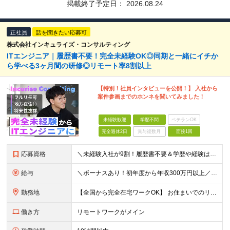
掲載終了予定日：
2026.08.24
正社員
話を聞きたい応募可
株式会社インキュライズ・コンサルティング
ITエンジニア｜履歴書不要！完全未経験OK◎同期と一緒にイチか
ら学べる3ヶ月間の研修◎リモート率8割以上
【特別！社員インタビューを公開！】 入社から
案件参画までのホンネを聞いてみました！
未経験歓迎
学歴不問
ベテランOK
完全週休2日
賞与複数月
面接1回
応募資格
＼未経験入社が9割！履歴書不要＆学歴や経験は一切不問★意欲や人柄を重視／ 「経験も知識もゼロだけど、やってみたい」 ……そんな想いがあれば、ITの知識が全くない未経験の方でも大歓迎。 当社も全力でス
給与
＼ボーナスあり！初年度から年収300万円以上／ ■月給24万2,200円～35万円＋賞与＋各種手当 ※経験・年齢・能力等を考慮し決定いたします。 ※上記金額には固定残業代（月30時間分、46,000
勤務地
【全国から完全在宅ワークOK】 お住まいでのリモートワーク、または首都圏（東京・神奈川・埼玉・千葉）・大阪のプロジェクト先での勤務となります。 ※転勤はありません。 ※現在は80％以上が在宅勤務での
働き方
リモートワークがメイン