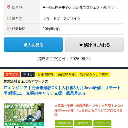
勤務地
■一都三県を中心とした各プロジェクト先 ※リモートワーク率は約70％。週2～3日のハイブリッド勤務が中心です。 ハイブリッド：約50％（出社＋リモート） フルリモート：約20％ 【東京オフィス】
働き方
リモートワークがメイン
残業時間
10時間以内
求人を見る
検討中に入れる
掲載終了予定日：
2026.08.24
終了間近
正社員
面接情報有
自己PR不要
話を聞きたい応募可
株式会社まぁぶるずワークス
ITエンジニア｜完全未経験OK｜入社後3カ月Java研修｜リモート
率8割以上｜充実のキャリア支援｜残業月10h
≪前職・学歴・転職回数・ブランク不問！≫ 3カ
月のJava研修→4カ月目からエンジニアになれる
◎
未経験歓迎
学歴不問
ベテランOK