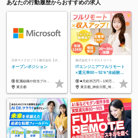
あなたの行動履歴からおすすめの求人
日本マイクロソフト株式会社【ポジションマッチ登録】
株式会社ライズストリート
オープンポジション
ITエンジニア*フルリモート
×還元率80～92％*未経験歓
迎*年休134日*月給35万～*
配属組織や担当プロジェクトにより異なります。 ▼参考情報 ----------------------- 年俸650万～（1/12を月々支給） ※経験、能力を考慮の上、当社規定により優遇いたします。 ※時間外、休日出勤、深夜手当に対する賃金も基本年俸に含みます。
■月給35万円～130万円＋賞与年2回＋各種手当 ※システムエンジニアの経験をお持ちの方は月給41万円以上＋賞与年2回（108万円～）＋手当 ■単価（年収）アップのチャンスは最大年12回 ※残業代は1分単位で100％全額支給。サービス残業などは一切ありません ※試用期間6ヵ月（試用期間中の待遇・給与に差はありません）
定着率100%
東京都
東京都_神奈川県_埼玉県_千葉県_大阪府_愛知県_北海道_青森県_岩手県_宮城県_秋田県_山形県_福島県_茨城県_栃木県_群馬県_新潟県_山梨県_長野県_富山県_石川県_福井県_静岡県_岐阜県_三重県_兵庫県_京都府_滋賀県_奈良県_和歌山県_広島県_岡山県_鳥取県_島根県_山口県_徳島県_香川県_愛媛県_高知県_福岡県_熊本県_佐賀県_長崎県_大分県_宮崎県_鹿児島県_沖縄県