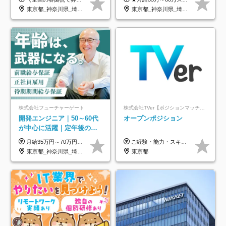
り/年休130日
年休126日■20～30代活躍
東京都_神奈川県_埼玉県_千葉県_大阪府_愛知県_北海道_青森県_岩手県_宮城県_秋田県_山形県_福島県_茨城県_栃木県_群馬県_新潟県_山梨県_長野県_富山県_石川県_福井県_静岡県_岐阜県_三重県_兵庫県_京都府_滋賀県_奈良県_和歌山県_広島県_岡山県_鳥取県_島根県_山口県_徳島県_香川県_愛媛県_高知県_福岡県_熊本県_佐賀県_長崎県_大分県_宮崎県_鹿児島県_沖縄県
東京都_神奈川県_埼玉県_千葉県_大阪府
中！
株式会社フューチャーゲート
株式会社TVer【ポジションマッチ登録】
開発エンジニア｜50～60代
オープンポジション
が中心に活躍｜定年後の給
与減ナシ｜年収50万円アッ
月給35万円～70万円（固定残業代30時間分63,869円～を含む）+賞与年1回 ※30時間を超える分は別途支給します ●これまでのご経験・スキル・前職給与をできる限り考慮します ●待機期間も給与を100％支給します ●試用期間中も給与や福利厚生は同じです ≪年収を維持しながら長く働けます！≫ 一般的な企業では55歳や60歳を機に年収が下がりますが、 当社は役職などではなく「スキルや経験」で評価。 エンジニアとして長く働きながら あなたにふさわしい年収を維持できます！
ご経験・能力・スキル等により、当社基準にて優遇・相談のうえ決定いたします。
プ実績／昇給率92％（直近3
東京都_神奈川県_埼玉県_千葉県
東京都
年）