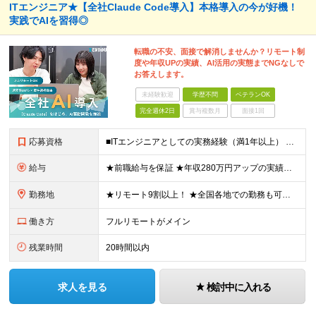
ITエンジニア★【全社Claude Code導入】本格導入の今が好機！
実践でAIを習得◎
転職の不安、面接で解消しませんか？リモート制
度や年収UPの実績、AI活用の実態までNGなしで
お答えします。
未経験歓迎
学歴不問
ベテランOK
完全週休2日
賞与複数月
面接1回
応募資格
■ITエンジニアとしての実務経験（満1年以上） ■学歴不問 ★年収を上げたい ★フルリモートで働きたい ★上流工程に携わりたい ★自社サービスをつくってみたい など これまでの経験を活かして環境を変
給与
★前職給与を保証 ★年収280万円アップの実績あり ★想定年収：489万6,000円～979万2,000円 ※案件単価により上振れあり ■月給40万8,000円～81万6,000円 ※経験・能力に合
勤務地
★リモート9割以上！ ★全国各地での勤務も可！地方在住の方も大歓迎です◎ ■各プロジェクト先にて勤務 ※プロジェクトは本人の希望を考慮し相談の上で決定 ※転居を伴う転勤なし 【本社】 東京都品川区
働き方
フルリモートがメイン
残業時間
20時間以内
求人を見る
検討中に入れる