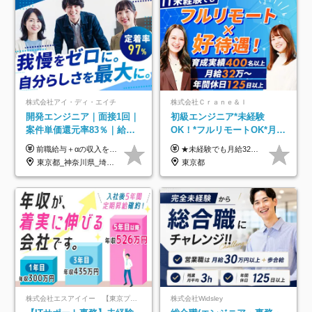
株式会社アイ・ディ・エイチ
株式会社Ｃｒａｎｅ＆Ｉ
開発エンジニア｜面接1回｜
初級エンジニア*未経験
案件単価還元率83％｜給与
OK！*フルリモートOK*月給
UP保証｜年休140日｜在宅
32万～*残業月9.8h*1ヶ月の
前職給与＋αの収入を保証 月給42万円～120万円＋各種手当＋賞与 給与基準が明確かつ高還元です。 一人ひとりが安定した環境のもと、長く活躍できる職場を目指しています。 ※平均年収650万円 ・還元率83％ ・各種手当について 職能手当／職務手当／資格手当／営業手当 など ※前職での経験・能力、給与などを考慮の上、当社規定により優遇いたします ※試用期間あり（3ヶ月／期間中の条件に変動はありません） ※上記金額には固定残業代（78,948円～225,564円/月30時間分）を含みます 超過分は別途全額支給いたします ・年収UPを保証 過去には転職時に〈年収200万円UP〉したエンジニアも在籍しています。入社時だけでなく、入社後も安心の給与水準で働ける環境です。キャリアや技術力が正当に評価されていないと感じていたら、一度面接でお話ししましょう！ 当社では管理職の人数は最低限にし、無駄な管理をしません。その費用削減分を社員の給与に還元しています！
★未経験でも月給32万円スタート★ 月収32万円～35万円＋各種手当（資格手当だけで毎月15万の上乗せ実績あり！） ★資格手当豊富！1資格につき最大3万円支給 ★功績手当の導入で、毎月のお給与に上乗せで最大10万円支給している社員も！ ★1回の昇級で年収数十万UPも可 ★ゆくゆくは年収1000万以上も目指せる 年俸384万円～1,162万8,000円（12分割） ※経験・スキルを考慮の上決定します ※上記金額には固定残業代（月30h分・60,800円～66,500円）を含みます ※超過分は別途全額支給します ※試用期間2ヶ月間あり（その他待遇に差異はありません）
利用率9割｜独立支援・副業
研修*資格取得率100％
東京都_神奈川県_埼玉県_千葉県_大阪府_愛知県_北海道_青森県_岩手県_宮城県_秋田県_山形県_福島県_茨城県_栃木県_群馬県_新潟県_山梨県_長野県_富山県_石川県_福井県_静岡県_岐阜県_三重県_兵庫県_京都府_滋賀県_奈良県_和歌山県_広島県_岡山県_鳥取県_島根県_山口県_徳島県_香川県_愛媛県_高知県_福岡県_熊本県_佐賀県_長崎県_大分県_宮崎県_鹿児島県_沖縄県
東京都
制度
株式会社エスアイイー 【東京プロマーケット上場】
株式会社Widsley