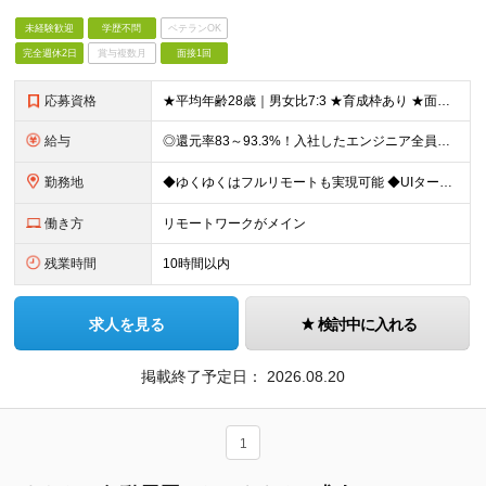
未経験歓迎
学歴不問
ベテランOK
完全週休2日
賞与複数月
面接1回
応募資格
★平均年齢28歳｜男女比7:3 ★育成枠あり ★面接1回スピード選考 ★20代～30代活躍中 ★学歴不問 【応募条件】 ◎経験者 何らかの開発・設計構築の経験をお持ちの方 └言語・業界・ジャンル不問
給与
◎還元率83～93.3%！入社したエンジニア全員年収UP（平均160万円UP/平均月給45万円） ◎上昇還元率制・単価連動型⇒会社利益は最大10万円！残り全てを還元 ◎平均月単価は67万円 月給40
勤務地
◆ゆくゆくはフルリモートも実現可能 ◆UIターン歓迎！転勤なし 【本社】 〒155-0032 東京都世田谷区代沢5-30-2 A＊G下北沢2F-2 ＼理想の働き方を実現／ ・在宅勤務と出社を自由に
働き方
リモートワークがメイン
残業時間
10時間以内
求人を見る
検討中に入れる
掲載終了予定日：
2026.08.20
1