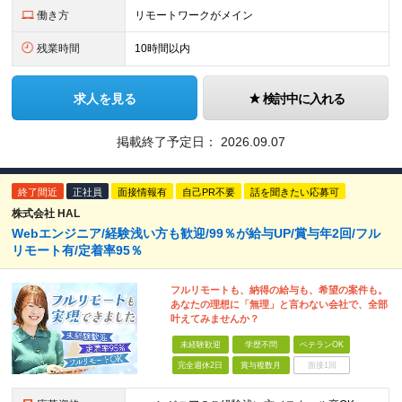
働き方
リモートワークがメイン
残業時間
10時間以内
求人を見る
検討中に入れる
掲載終了予定日：
2026.09.07
終了間近
正社員
面接情報有
自己PR不要
話を聞きたい応募可
株式会社 HAL
Webエンジニア/経験浅い方も歓迎/99％が給与UP/賞与年2回/フル
リモート有/定着率95％
フルリモートも、納得の給与も、希望の案件も。
あなたの理想に「無理」と言わない会社で、全部
叶えてみませんか？
未経験歓迎
学歴不問
ベテランOK
完全週休2日
賞与複数月
面接1回