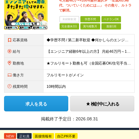
≪月給46万〜×100%案件選択≫ 「生成AIの時
代、ついていくためには…」 その焦り、ルトラ
で解消。
未経験歓迎
学歴不問
ベテランOK
完全週休2日
賞与複数月
面接1回
応募資格
◆学歴不問 / 第二新卒歓迎 ◆何かしらのエンジニア経験をお持ちの方 （言語・期間・フェーズ不問） 経験浅めの方も遠慮なくご応募ください！ ■入社前Q＆A ────── ◎実力に見合った報酬が手に
給与
【エンジニア経験6年以上の方】 月給46万円～100万円（固定残業代含む） ※上記月給には月30時間分の固定残業代（月8万7,400円～月19万円）を含む。超過分は全額支給。 【エンジニア経験4年以
勤務地
★フルリモート勤務も可（全国応募OK/住宅手当を支給します） ※案件によって常駐が必要になる場合があります。 ※希望がない限り、転勤はありません ※U・Iターン歓迎 ★ルトラの社員は全国各地で活躍中
働き方
フルリモートがメイン
残業時間
10時間以内
求人を見る
検討中に入れる
掲載終了予定日：
2026.08.31
NEW
正社員
面接情報有
自己PR不要