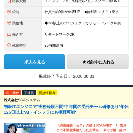
応募資格
＜エンジニアのご経験浅い方／スクール卒OK＞ ◆学歴不問 ◆未経験OK ＜こんな方は大歓迎！＞ ◎今の収入に不満がある方 ◎新しい言語・スキルに挑戦したい方 ◎腰を据えて活躍したい方 ◎頑張りを評価
給与
社員の約9割が年収UP！ ■首都圏エリア（東京、神奈川、千葉、埼玉勤務） 月給25万円～26万円（固定残業代含む） ※固定残業代は、時間外労働の有無に関わらず17時間分を30,000円～31,200
勤務地
◆2/3以上のプロジェクトでリモートワークを実施中！ ≪自社拠点≫ ・東京本社／東京都千代田区丸の内二丁目6番1号 丸の内パークビルディング6階 ・関西支社／⼤阪府⼤阪市中央区安⼟町2-3-13 ⼤
働き方
リモートワークOK
残業時間
20時間以内
求人を見る
検討中に入れる
掲載終了予定日：
2026.08.31
終了間近
正社員
面接情報有
株式会社SCAシステム
初級ITエンジニア*実務経験不問*半年間の受託チーム研修あり*年休
125日以上*AI・インフラにも挑戦可能*
《実務経験『ゼロ』の壁はSCAが壊す！》 先月
まで不動産事務だった先輩も、 今では第一線の