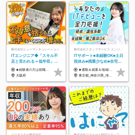
株式会社ヒューマンキュレーション
株式会社スタッフサービス エンジニアリング事業本部
ITエンジニア◆「スキル不
ITサポート■未経験OK■土日
足と言われる＝低年収」で
祝休み■残業少なめ■在宅実
はない！｜ 不安を克服し、
績あり■約900種類のスキル
★経験者の方は前職の年収以上を保証します ★案件単価を開示した上で80％以上を還元します 月給25万円以上＋賞与年2回 ※経験や能力を考慮の上で優遇します ※試用期間が3ヶ月(その間の給与・待遇・雇用形態に変更はありません) ※月給には月20時間分のみなし残業手当(5万円)を含みます(超過分は別途支給) ★残業平均は月10時間以下ですので、毎月10時間分程度はお得です！
★通勤＆就業＆地域/住宅＆役職手当あり ★残業代は全額支給 ★選べる給与制度あり！ ■東京・神奈川・千葉・埼玉勤務の場合 月給24.5万円～55万円＋諸手当 （残業代は全額支給） (20,000円の地域/住宅手当込み) ■愛知・京都・大阪・兵庫勤務の場合 月給24万円以上＋諸手当 （残業代は全額支給） (15,000円の地域/住宅手当込み) ■茨城・栃木・群馬・静岡・三重・滋賀・広島・福岡勤務の場合 月給23.5万円以上＋諸手当 （残業代は全額支給） (10,000円の地域/住宅手当込み) ■北海道・宮城・山梨・長野・岐阜・奈良・和歌山・岡山勤務の場合 月給23万円以上＋諸手当 （残業代は全額支給） (5,000円の地域/住宅手当込み) ■その他のエリア勤務の場合 月給22.5万円以上＋諸手当 （残業代は全額支給） ※経験や能力を考慮し、当社規定により優遇します 【昇給：年一回実施】 【選べる給与制度】 ★収入を重視する方に… 「変動型人事制度」の選択も可能（派遣先からの評価に応じて収入アップ！） ※年2回のタイミングで希望者と面談の上決定します。
年収アップした社員の実例
アップ講座あり■全国募集
大阪府
東京都_神奈川県_埼玉県_千葉県_大阪府_愛知県_北海道_岩手県_宮城県_山形県_福島県_茨城県_栃木県_群馬県_山梨県_長野県_富山県_石川県_静岡県_岐阜県_三重県_兵庫県_京都府_滋賀県_奈良県_広島県_岡山県_山口県_愛媛県_福岡県_熊本県_長崎県
イリオスター株式会社
株式会社リクルートR&Dスタッフィング【リクルートグループ】