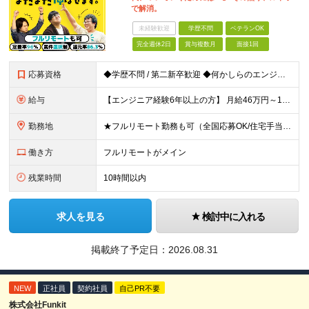
で解消。
未経験歓迎
学歴不問
ベテランOK
完全週休2日
賞与複数月
面接1回
応募資格
◆学歴不問 / 第二新卒歓迎 ◆何かしらのエンジニア経験をお持ちの方 （言語・期間・フェーズ不問） 経験浅めの方も遠慮なくご応募ください！ ■入社前Q＆A ────── ◎実力に見合った報酬が手に
給与
【エンジニア経験6年以上の方】 月給46万円～100万円（固定残業代含む） ※上記月給には月30時間分の固定残業代（月8万7,400円～月19万円）を含む。超過分は全額支給。 【エンジニア経験4年以
勤務地
★フルリモート勤務も可（全国応募OK/住宅手当を支給します） ※案件によって常駐が必要になる場合があります。 ※希望がない限り、転勤はありません ※U・Iターン歓迎 ★ルトラの社員は全国各地で活躍中
働き方
フルリモートがメイン
残業時間
10時間以内
求人を見る
検討中に入れる
掲載終了予定日：
2026.08.31
NEW
正社員
契約社員
自己PR不要
株式会社Funkit