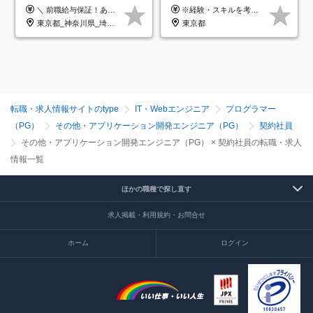
クラウド×上流工程*前職給
＼ 前職給与保証！あなたのこれまでの経験を正当評価 ／ ★月収50万円～スタート！【年俸600万～1,162万8,000円（12分割）】 ――「頑張りが給与に直結しない…」そんな不満とは無縁の環境です。 実際、入社後に「年収150万～200万円UP」を実現した先輩エンジニアが多数活躍中！ 【 収入をさらに押し上げる充実のプラスα 】 スキルを磨くほど得をする「資格手当」 ⇒ 1資格につき毎月3,000円～30,000円を継続支給！ 成果を見逃さない「功績手当」 ⇒ 社員の頑張りに応じて最大10万円をダイレクトに支給！ スピード昇給・高年収も可能 ⇒ 1回の昇給で年収数十万UPのチャンスあり。ゆくゆくは年収1000万以上のハイクラスも目指せます。 ※経験・スキルを考慮の上決定します ※上記金額には固定残業代（月30h分・95,000円～184,000円）を含みます ※超過分は別途全額支給します ※試用期間2ヶ月間あり（その他待遇に差異はありません）
※経験・スキルを考慮の上、決定します。
与保証*残業月9.8h
東京都_神奈川県_埼玉県_千葉県_大阪府_愛知県_北海道_青森県_岩手県_宮城県_秋田県_山形県_福島県_茨城県_栃木県_群馬県_新潟県_山梨県_長野県_富山県_石川県_福井県_静岡県_岐阜県_三重県_兵庫県_京都府_滋賀県_奈良県_和歌山県_広島県_岡山県_鳥取県_島根県_山口県_徳島県_香川県_愛媛県_高知県_福岡県_熊本県_佐賀県_長崎県_大分県_宮崎県_鹿児島県_沖縄県
東京都
転職・求人情報サイトのtype
IT・Webエンジニア
プログラマー
（PG）
その他・アプリケーション開発エンジニア（PG）
契約社員
その他・アプリケーション開発エンジニア（PG） × 契約社員の転職・求人
情報一覧
ほかの職種で探し直す
求人掲載・利用規約・お問合せ
ホーム
ログイン