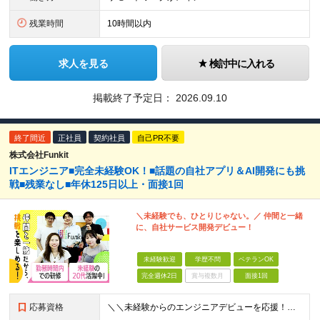
残業時間
10時間以内
求人を見る
検討中に入れる
掲載終了予定日：
2026.09.10
終了間近
正社員
契約社員
自己PR不要
株式会社Funkit
ITエンジニア■完全未経験OK！■話題の自社アプリ＆AI開発にも挑
戦■残業なし■年休125日以上・面接1回
＼未経験でも、ひとりじゃない。／ 仲間と一緒
に、自社サービス開発デビュー！
未経験歓迎
学歴不問
ベテランOK
完全週休2日
賞与複数月
面接1回
応募資格
＼＼未経験からのエンジニアデビューを応援！／／ ★完全未経験OK ★学歴不問 ★第二新卒歓迎 実際に、元ミュージシャンや調理師など、 異業種から転職した先輩も活躍中♪ 10名ほどのチーム体制で、分