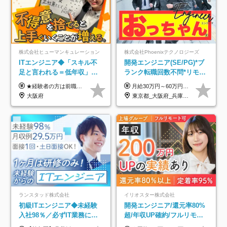
株式会社ヒューマンキュレーション
株式会社Phoenixテクノロジーズ
ITエンジニア◆「スキル不
開発エンジニア(SE/PG)*ブ
足と言われる＝低年収」で
ランク転職回数不問*リモー
はない！｜ 不安を克服し、
ト案件多数*残業ほぼ0*通院
★経験者の方は前職の年収以上を保証します ★案件単価を開示した上で80％以上を還元します 月給25万円以上＋賞与年2回 ※経験や能力を考慮の上で優遇します ※試用期間が3ヶ月(その間の給与・待遇・雇用形態に変更はありません) ※月給には月20時間分のみなし残業手当(5万円)を含みます(超過分は別途支給) ★残業平均は月10時間以下ですので、毎月10時間分程度はお得です！
月給30万円～60万円+住宅手当+職能手当+役職手当+決算賞与+報奨金 ※経験・能力を考慮し、優遇します ※給与には20時間分のみなし時間外手当(3万7000円以上)を含みます(超過時間分は別途追加支給) ※試用期間3～6ヵ月あり(その間の給与、待遇に差異なし) ※場合によって契約社員での採用の可能性あり(面接時に応相談)
年収アップした社員の実例
のための半休制度あり
大阪府
東京都_大阪府_兵庫県_京都府_福岡県
ランスタッド株式会社
イリオスター株式会社
初級ITエンジニア◆未経験
開発エンジニア/還元率80%
入社98％／必ずIT業務に配
超/年収UP確約/フルリモ
属／月収例29.5万円／Web
OK/年休130日/平均残業7h/