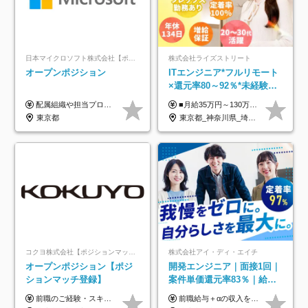
日本マイクロソフト株式会社【ポジションマッチ登録】
株式会社ライズストリート
オープンポジション
ITエンジニア*フルリモート
×還元率80～92％*未経験歓
迎*年休134日*月給35万～*
配属組織や担当プロジェクトにより異なります。 ▼参考情報 ----------------------- 年俸650万～（1/12を月々支給） ※経験、能力を考慮の上、当社規定により優遇いたします。 ※時間外、休日出勤、深夜手当に対する賃金も基本年俸に含みます。
■月給35万円～130万円＋賞与年2回＋各種手当 ※システムエンジニアの経験をお持ちの方は月給41万円以上＋賞与年2回（108万円～）＋手当 ■単価（年収）アップのチャンスは最大年12回 ※残業代は1分単位で100％全額支給。サービス残業などは一切ありません ※試用期間6ヵ月（試用期間中の待遇・給与に差はありません）
定着率100%
東京都
東京都_神奈川県_埼玉県_千葉県_大阪府_愛知県_北海道_青森県_岩手県_宮城県_秋田県_山形県_福島県_茨城県_栃木県_群馬県_新潟県_山梨県_長野県_富山県_石川県_福井県_静岡県_岐阜県_三重県_兵庫県_京都府_滋賀県_奈良県_和歌山県_広島県_岡山県_鳥取県_島根県_山口県_徳島県_香川県_愛媛県_高知県_福岡県_熊本県_佐賀県_長崎県_大分県_宮崎県_鹿児島県_沖縄県
コクヨ株式会社【ポジションマッチ登録】
株式会社アイ・ディ・エイチ
オープンポジション【ポジ
開発エンジニア｜面接1回｜
ションマッチ登録】
案件単価還元率83％｜給与
UP保証｜年休140日｜在宅
前職のご経験・スキル等を考慮して決定します。
前職給与＋αの収入を保証 月給42万円～120万円＋各種手当＋賞与 給与基準が明確かつ高還元です。 一人ひとりが安定した環境のもと、長く活躍できる職場を目指しています。 ※平均年収650万円 ・還元率83％ ・各種手当について 職能手当／職務手当／資格手当／営業手当 など ※前職での経験・能力、給与などを考慮の上、当社規定により優遇いたします ※試用期間あり（3ヶ月／期間中の条件に変動はありません） ※上記金額には固定残業代（78,948円～225,564円/月30時間分）を含みます 超過分は別途全額支給いたします ・年収UPを保証 過去には転職時に〈年収200万円UP〉したエンジニアも在籍しています。入社時だけでなく、入社後も安心の給与水準で働ける環境です。キャリアや技術力が正当に評価されていないと感じていたら、一度面接でお話ししましょう！ 当社では管理職の人数は最低限にし、無駄な管理をしません。その費用削減分を社員の給与に還元しています！
利用率9割｜独立支援・副業