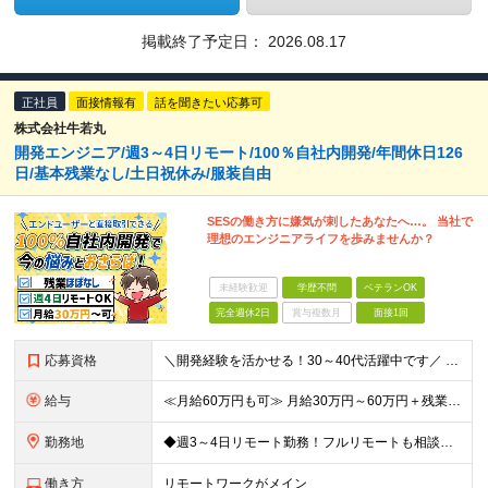
掲載終了予定日：
2026.08.17
正社員
面接情報有
話を聞きたい応募可
株式会社牛若丸
開発エンジニア/週3～4日リモート/100％自社内開発/年間休日126
日/基本残業なし/土日祝休み/服装自由
SESの働き方に嫌気が刺したあなたへ…。 当社で
理想のエンジニアライフを歩みませんか？
未経験歓迎
学歴不問
ベテランOK
完全週休2日
賞与複数月
面接1回
応募資格
＼開発経験を活かせる！30～40代活躍中です／ ◆学歴不問 ◆エンジニアとしての実務経験をお持ちの方 ┗年収・フェーズ・言語等不問です◎ ≪こんな方にピッタリ≫ ◇様々な技術・フェーズに携わりたい
給与
≪月給60万円も可≫ 月給30万円～60万円＋残業代全額支給＋各種手当 ※前職の給与・経験・能力などを考慮の上、当社規定により優遇します ※残業代全額支給 ※試用期間3カ月（給与、待遇に差異はあり
勤務地
◆週3～4日リモート勤務！フルリモートも相談可 ◆出社の場合は16:30退社 ◆転勤なし 【本社】 東京都港区新橋3-5-1 サンパウロビル2F (変更の範囲)上記を除く当社関連勤務地
働き方
リモートワークがメイン