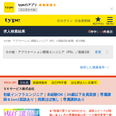
typeのアプリ
インストール
ログイン
会員登録
検討中(
0
)
MENU
4
求人検索結果
件中
1～4
件表示
その他・アプリケーション開発エンジニア（PG） × 面接1回の転職・求人情報
その他・アプリケーション開発エンジニア（PG）／面接1回
変更
保存した検索条件
PICK UP!
正社員
面接情報有
自己PR不要
話を聞きたい応募可
ＳＫサービス株式会社
初級インフラエンジニア｜未経験OK｜34歳以下全員面接｜専属講
師＆1on1面談あり｜残業ほぼ無し｜専属講師あり
★"現場で育てる"SESだから、成長スピードが段
違い★ 1ヶ月の専属研修×1年ごとの案件変更で最