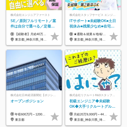
株式会社エンジニアファースト
株式会社スタッフサービス エンジニアリング事業本部
SE／原則フルリモート／案
ITサポート■未経験OK■土日
件は自分で選べる／定着率
祝休み■残業少なめ■在宅実
93%／20～30代活躍中！
績あり■約900種類のスキル
【経験者】月給40万円～120万円(固定残業代含む)+各種手当 ★前職給与の総収入額を100％保証｜還元率84％〜100％ ★20代の平均年収570万円 ※月給には、みなし残業手当(月30時間／5万8000円以上)を含みます 超過分は別途追加支給 ※固定残業代は、時間外労働の有無に関わらず30時間分を、月5万8000円~15万7000円支給 ※上記を超える時間外労働分は追加で支給 【未経験者】月給21万円以上＋各種手当 固定残業なし(残業代発生分全額支給) ※6ヶ月の試用期間あり（※条件に変動なし） ▼単価連動性×還元率は84％～100％で収入の大幅UPが可能！ ・案件単価が月50万円の場合：年収417万円 ・案件単価が月70万円の場合：年収584万円 ・案件単価が月100万円の場合：年収834万円 ＜モデル年収＞ ▼400万円～500万円(入社初年度) ▼542万円～626万円(入社2年) ▼667万円～700万円(入社3年） ▼709万円～801万円(入社5年）
★通勤＆就業＆地域/住宅＆役職手当あり ★残業代は全額支給 ★選べる給与制度あり！ ■東京・神奈川・千葉・埼玉勤務の場合 月給24.5万円～55万円＋諸手当 （残業代は全額支給） (20,000円の地域/住宅手当込み) ■愛知・京都・大阪・兵庫勤務の場合 月給24万円以上＋諸手当 （残業代は全額支給） (15,000円の地域/住宅手当込み) ■茨城・栃木・群馬・静岡・三重・滋賀・広島・福岡勤務の場合 月給23.5万円以上＋諸手当 （残業代は全額支給） (10,000円の地域/住宅手当込み) ■北海道・宮城・山梨・長野・岐阜・奈良・和歌山・岡山勤務の場合 月給23万円以上＋諸手当 （残業代は全額支給） (5,000円の地域/住宅手当込み) ■その他のエリア勤務の場合 月給22.5万円以上＋諸手当 （残業代は全額支給） ※経験や能力を考慮し、当社規定により優遇します 【昇給：年一回実施】 【選べる給与制度】 ★収入を重視する方に… 「変動型人事制度」の選択も可能（派遣先からの評価に応じて収入アップ！） ※年2回のタイミングで希望者と面談の上決定します。
アップ講座あり■全国募集
東京都_神奈川県_埼玉県_千葉県_大阪府_愛知県_北海道_青森県_岩手県_宮城県_秋田県_山形県_福島県_茨城県_栃木県_群馬県_新潟県_山梨県_長野県_富山県_石川県_福井県_静岡県_岐阜県_三重県_兵庫県_京都府_滋賀県_奈良県_和歌山県_広島県_岡山県_鳥取県_島根県_山口県_徳島県_香川県_愛媛県_高知県_福岡県_熊本県_佐賀県_長崎県_大分県_宮崎県_鹿児島県_沖縄県
東京都_神奈川県_埼玉県_千葉県_大阪府_愛知県_北海道_岩手県_宮城県_山形県_福島県_茨城県_栃木県_群馬県_山梨県_長野県_富山県_石川県_静岡県_岐阜県_三重県_兵庫県_京都府_滋賀県_奈良県_広島県_岡山県_山口県_愛媛県_福岡県_熊本県_長崎県
株式会社日本経済新聞社【ポジションマッチ登録】
株式会社リクルートR&Dスタッフィング【リクルートグループ】
オープンポジション
初級エンジニア◆未経験
OK◆大手リクルートグルー
プ正社員◆独自の教育体制
年収600万円～1200万円 ※上記年収は、想定年収です。住居費補助、子手当などの各種手当を含む金額です。 ※経験・能力等を考慮の上、当社規定により決定します。
月給20万9,000円～44万円 ※試用期間6カ月あり（期間中の待遇に変更なし） ※経験・能力・前給を考慮の上、決定いたします ※時間外手当100％支給 ※派遣就業先が変更となる場合には、就業規則、労使協定等に基づき賃金が変更となる可能性があります
◆住宅手当制度あり/s
東京都
東京都_神奈川県_埼玉県_千葉県_大阪府_愛知県_青森県_岩手県_宮城県_秋田県_山形県_福島県_茨城県_栃木県_群馬県_山梨県_長野県_福井県_静岡県_岐阜県_三重県_兵庫県_京都府_滋賀県_奈良県_広島県_岡山県_山口県_香川県_福岡県_熊本県_佐賀県_長崎県_大分県_宮崎県_鹿児島県