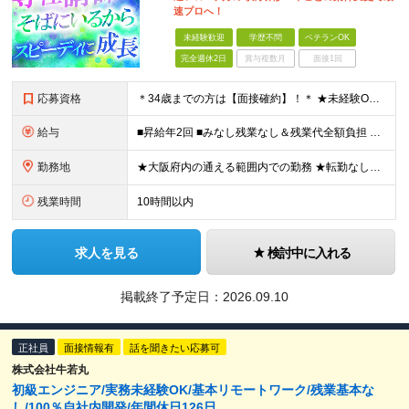
速プロへ！
未経験歓迎
学歴不問
ベテランOK
完全週休2日
賞与複数月
面接1回
応募資格
＊34歳までの方は【面接確約】！＊ ★未経験OK＆経歴一切不問！ ★正社員デビューの方も歓迎します！ ★第二新卒・既卒歓迎 ★学歴不問 ＊専属の講師や1on1のサポートもあり、安心してスタートできま
給与
■昇給年2回 ■みなし残業なし＆残業代全額負担 ■資格取得報奨金あり（5,000円～10万円） ★IT系の資格をお持ちの方は【月給30万円～】スタートが可能！ 月給21万5000円～60万円 未経
勤務地
★大阪府内の通える範囲内での勤務 ★転勤なし！ 【新入社員研修の実施場所】 オフィス：大阪府大阪市北区西天満4-3-17 MF西天満ビル12F ※研修後は大阪府内の各プロジェクト先となります。 ※
残業時間
10時間以内
求人を見る
検討中に入れる
掲載終了予定日：
2026.09.10
正社員
面接情報有
話を聞きたい応募可
株式会社牛若丸
初級エンジニア/実務未経験OK/基本リモートワーク/残業基本な
し/100％自社内開発/年間休日126日