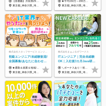
【首都圏】月収例29.5万円（月給26万円＋諸手当） 【東海・関西】月収例28.5万円（月給25万円＋諸手当） 【九州】月収例26万円（月給23万円＋諸手当） ※経験・スキル・前職給与を踏まえ、総合的に判断して決定します。 例：首都圏 月収例31万円（月給27万円＋諸手当） ◆各種手当 ・通勤手当（上限4万円まで） ・残業代手当（1分単位で全額支給） ※固定残業代制は採用しておりません ・深夜勤務手当 ・資格取得支援（ランクに応じてお祝い金1万円～10万円を支給） ◆昇給：年1回 ◆補足 ・研修中1ヶ月間は、時給1670円となります。 ・試用期間6ヶ月あり。その間の待遇に変更はありません。 ※詳細は面接時にご案内します。
★平均150万～200万円年収UPを実現！ ★前職給与を100％保証！ ★案件内容の開示・明確な評価体制あり ⇒クライアント評価で即昇給を実現したケースも◎ ★年12回（毎月昇給チャンスあり） ■月給35万円～103万円 ※経験・能力・前職給与を考慮し、決定 ※上記給与には月30時間分(6万6500円以上)の固定残業代が含まれます。超過分は手当として別途支給します ※試用期間3ヶ月あり(期間中の給与・待遇面に差異はありません) ▼収入アップの実例をご紹介 ───────────── ★働き方改革をした30代男性（PG） 子どもが生まれたばかりなのに、忙しい現場で残業も月50～60時間が当たり前。 ⇒残業ほぼゼロ＆週3リモートの働き方に！しかも給与もアップ！ ★収入アップした30代男性（PM） 子供が3人いて家計も苦しく、残業代で稼ぐ日々… ⇒残業をたくさんしていた年収額より、100万円以上アップしました！
面接1回／土日面接可/SE
約2万件の案件から選択
東京都_神奈川県_埼玉県_千葉県_大阪府_愛知県_兵庫県_京都府_福岡県
東京都_神奈川県_埼玉県_千葉県_大阪府_愛知県_北海道_青森県_岩手県_宮城県_秋田県_山形県_福島県_茨城県_栃木県_群馬県_新潟県_山梨県_長野県_富山県_石川県_福井県_静岡県_岐阜県_三重県_兵庫県_京都府_滋賀県_奈良県_和歌山県_広島県_岡山県_鳥取県_島根県_山口県_徳島県_香川県_愛媛県_高知県_福岡県_熊本県_佐賀県_長崎県_大分県_宮崎県_鹿児島県_沖縄県
株式会社スタッフサービス エンジニアリング事業本部
株式会社まぁぶるずワークス
初級エンジニア/未経験歓迎/
ITエンジニア｜完全未経験
全国募集/あなたに合わせた
OK｜入社後3カ月Java研修
オリジナル研修をご用
｜リモート率8割以上｜充実
★通勤＆就業＆地域/住宅＆役職手当あり ★残業代は全額支給 ★選べる給与制度あり！ ■東京・神奈川・千葉・埼玉勤務の場合 月給24.5万円～55万円＋諸手当 （残業代は全額支給） (20,000円の地域/住宅手当込み) ■愛知・京都・大阪・兵庫勤務の場合 月給24万円以上＋諸手当 （残業代は全額支給） (15,000円の地域/住宅手当込み) ■茨城・栃木・群馬・静岡・三重・滋賀・広島・福岡勤務の場合 月給23.5万円以上＋諸手当 （残業代は全額支給） (10,000円の地域/住宅手当込み) ■北海道・宮城・山梨・長野・岐阜・奈良・和歌山・岡山勤務の場合 月給23万円以上＋諸手当 （残業代は全額支給） (5,000円の地域/住宅手当込み) ■その他のエリア勤務の場合 月給22.5万円以上＋諸手当 （残業代は全額支給） ※経験や能力を考慮し、当社規定により優遇します 【昇給：年一回実施】 【選べる給与制度】 ★収入を重視する方に… 「変動型人事制度」の選択も可能（派遣先からの評価に応じて収入アップ！） ※年2回のタイミングで希望者と面談の上決定します。
＼ボーナスあり！初年度から年収300万円以上／ ■月給25万円～35万円＋残業代全額支給＋各種手当＋賞与年1回 ◎経験・年齢・スキルなどを考慮し、できるだけ優遇します ◎試用期間中(3カ月)は契約社員で、月給21万円＋諸手当になります。 (試用期間中は残業が発生しません。その他の待遇に変更はありません) ----------------- ＼3つの評価軸！実力次第で早期収入アップ！／ 【1】スキル(IT理解、実装力、設計) 【2】実務力(現場評価、コミュ力、品質) 【3】姿勢(自走力、意欲、責任感) この3つの評価軸で、3カ月ごとに評価。社内グレードにより、給与が決まる明確な仕組みです。何ができれば給与が上がるのか分かりやすく、実力や努力次第で早期に収入を増やせます！ 【固定残業代について】 なし（残業代は、実際の労働時間に応じて別途全額支給）
意/AI・IoT/残業平均8時間
のキャリア支援｜残業月10h
東京都_神奈川県_埼玉県_千葉県_大阪府_愛知県_北海道_岩手県_宮城県_山形県_福島県_茨城県_栃木県_群馬県_山梨県_長野県_富山県_石川県_静岡県_岐阜県_三重県_兵庫県_京都府_滋賀県_奈良県_広島県_岡山県_山口県_愛媛県_福岡県_熊本県_長崎県
東京都_神奈川県_埼玉県_千葉県_大阪府_愛知県_北海道_青森県_岩手県_宮城県_秋田県_山形県_福島県_茨城県_栃木県_群馬県_新潟県_山梨県_長野県_富山県_石川県_福井県_静岡県_岐阜県_三重県_兵庫県_京都府_滋賀県_奈良県_和歌山県_広島県_岡山県_鳥取県_島根県_山口県_徳島県_香川県_愛媛県_高知県_福岡県_熊本県_佐賀県_長崎県_大分県_宮崎県_鹿児島県_沖縄県