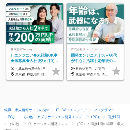
株式会社Widsley
株式会社フューチャーゲート
ITエンジニア◆未経験OK◆
開発エンジニア｜50～60代
全国募集◆入社後2ヵ月間は
が中心に活躍｜定年後の給
研修のみ◆フルリモート
与減ナシ｜年収50万円アッ
＼基本給の昇給年2回＆プロジェクト手当による昇給年12回！！／ 【経験者の場合】 月給33万円～70万円＋プロジェクト手当＋資格手当 ★スキルや経験を考慮の上、優遇します ★上記給与には固定残業代20時間分(月4万3883円～)を含みます。残業が超過した場合は、追加支給します(残業は月平均3時間とほぼ発生しません。残業がなくても、固定残業代は支給されます) ★試用期間中も、月給や福利厚生等は同じです ---------- 【未経験者の場合】 月給26万円～50万円＋プロジェクト手当＋資格手当 ★スキルや経験を考慮の上、優遇します ★上記給与には固定残業代20時間分(月3万719円～)を含みます。残業が超過した場合は、追加支給します(残業は月平均3時間とほぼ発生しません。残業がなくても、固定残業代は支給されます) ★試用期間6ヵ月あり ・1ヶ月目～：月給23万円～ ・2ヶ月目～6ヶ月目：月給23万円～＋プロジェクト手当1～3万円 （上記給与にはそれぞれ固定残業代20時間分(月3万719円～)を含み、超過した場合は追加支給します。） ---------- 【プロジェクト手当について】 参画するプロジェクトの単価に応じて毎月の歩合給を支給します 業界内でもトップクラスの高還元です！
月給35万円～70万円（固定残業代30時間分63,869円～を含む）+賞与年1回 ※30時間を超える分は別途支給します ●これまでのご経験・スキル・前職給与をできる限り考慮します ●待機期間も給与を100％支給します ●試用期間中も給与や福利厚生は同じです ≪年収を維持しながら長く働けます！≫ 一般的な企業では55歳や60歳を機に年収が下がりますが、 当社は役職などではなく「スキルや経験」で評価。 エンジニアとして長く働きながら あなたにふさわしい年収を維持できます！
OK◆残業月3h◆服装髪型自
プ実績／昇給率92％（直近3
東京都_神奈川県_埼玉県_千葉県_大阪府_愛知県_北海道_青森県_岩手県_宮城県_秋田県_山形県_福島県_茨城県_栃木県_群馬県_新潟県_山梨県_長野県_富山県_石川県_福井県_静岡県_岐阜県_三重県_兵庫県_京都府_滋賀県_奈良県_和歌山県_広島県_岡山県_鳥取県_島根県_山口県_徳島県_香川県_愛媛県_高知県_福岡県_熊本県_佐賀県_長崎県_大分県_宮崎県_鹿児島県_沖縄県
東京都_神奈川県_埼玉県_千葉県
由
年）
転職・求人情報サイトのtype
IT・Webエンジニア
プログラマー
（PG）
その他・アプリケーション開発エンジニア（PG）
面接1回
その他・アプリケーション開発エンジニア（PG） × 面接1回の転職・求人