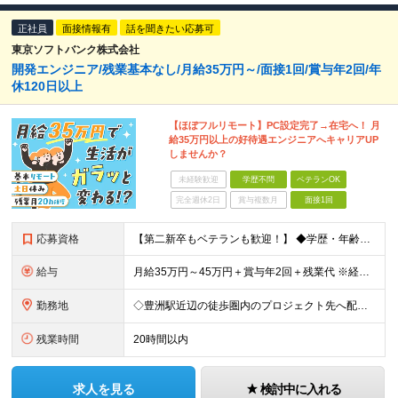
正社員
面接情報有
話を聞きたい応募可
東京ソフトバンク株式会社
開発エンジニア/残業基本なし/月給35万円～/面接1回/賞与年2回/年
休120日以上
【ほぼフルリモート】PC設定完了→在宅へ！ 月
給35万円以上の好待遇エンジニアへキャリアUP
しませんか？
未経験歓迎
学歴不問
ベテランOK
完全週休2日
賞与複数月
面接1回
応募資格
【第二新卒もベテランも歓迎！】 ◆学歴・年齢不問 ◆何らかの開発実務経験をお持ちの方 ＼こんな方にピッタリです！／ ★素直で明るいコミュニケーションが取れる方 ★ほぼフルリモートで、通勤ストレスを無
給与
月給35万円～45万円＋賞与年2回＋残業代 ※経験・スキルを考慮のうえ決定します ※残業代は別途支給します（詳細は面接でご説明します） ※試用期間1か月あり（期間中の給与・待遇に差異はありません）
勤務地
◇豊洲駅近辺の徒歩圏内のプロジェクト先へ配属 ◇転居を伴う転勤はありません 【本社】東京都渋谷区恵比寿1-8-3恵比寿リバストーンハイム 505 (変更の範囲)上記を除く当社関連勤務地
残業時間
20時間以内
求人を見る
検討中に入れる