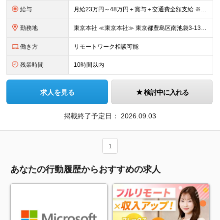
給与
月給23万円～48万円＋賞与＋交通費全額支給 ※経験・能力・スキルを考慮して決定します。 ※地方から上京される方には、上京支援金の支給もあります。 ※上記月給には固定残業代（15時間～20時間分／2
勤務地
東京本社 ≪東京本社≫ 東京都豊島区南池袋3-13-8 ホウエイビル9F ★経験者はフルリモート/リモート可 ★通院による早出や遅出にも柔軟に対応 ★池袋駅より徒歩5分の好アクセス ★未経験の方は
働き方
リモートワーク相談可能
残業時間
10時間以内
求人を見る
検討中に入れる
掲載終了予定日：
2026.09.03
1
あなたの行動履歴からおすすめの求人