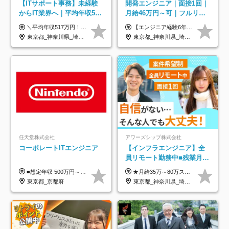
【ITサポート事務】未経験
開発エンジニア｜面接1回｜
からIT業界へ｜平均年収517
月給46万円～可｜フルリモ
万円｜ホワイト企業認定｜
ートも可｜案件選択制｜定
＼平均年収517万円！入社5年目まで毎年必ず昇給／ ■賞与年3回 ■年収800万円以上も可 ■入社3年以上の平均年収469.2万円 月給23万2000円以上＋賞与年3回＋各種手当 ☆入社5年目まで最大1万5000円の定期昇給を確約 ┃各種手当充実 ・規定の資格を取得すれば、2000円～5万円を毎月支給（2万4000円～60万円／年） ・研修中に取得した取得率95％の資格でも研修後の給料UP ※月給は年齢・経験・能力を考慮して、優遇いたします ※上記月給金額は固定残業代（20時間/3万1300円円以上）を含み、超過分は別途支給いたします ※試用期間（6ヶ月）は月給に変動はありますが、その他待遇に差異はありません ├入社後1ヶ月～3ヶ月間は、月給20万1900円となります └上記金額は固定残業代（10時間／1万6000円）を含み、超過分は別途支給いたします
【エンジニア経験6年以上の方】 月給46万円～100万円（固定残業代含む） ※上記月給には月30時間分の固定残業代（月8万7,400円～月19万円）を含む。超過分は全額支給。 【エンジニア経験4年以上の方】 月給42万円～100万円（固定残業代含む） ※上記月給には月30時間分の固定残業代（月7万9,800円～月19万円）を含む。超過分は全額支給。 【エンジニア経験4年未満の方】 月給38万円～100万円（固定残業代含む） ※上記月給には月30時間分の固定残業代（月7万2,200円～月19万円）を含む。超過分は全額支給。 ※経験、スキル、前職給与などを踏まえて決定。 ◆ルトラの給与制度のポイント！◆ ・社員の95%が入社時に年収UP！最高で300万円UPの実績も ・平均還元率86.3%（交通費・住宅手当・会社負担分の社保も含む） ・人柄やポテンシャルを評価し、スキル以上の希望年収を提示することも ・退職金制度やリファラル手当（平均50万円）あり
年休134日｜リモートOK
着率96％以上｜副業OK｜住
東京都_神奈川県_埼玉県_千葉県_大阪府_愛知県_北海道_青森県_岩手県_宮城県_秋田県_山形県_福島県_茨城県_栃木県_群馬県_新潟県_山梨県_長野県_富山県_石川県_福井県_静岡県_岐阜県_三重県_兵庫県_京都府_滋賀県_奈良県_和歌山県_広島県_岡山県_鳥取県_島根県_山口県_徳島県_香川県_愛媛県_高知県_福岡県_熊本県_佐賀県_長崎県_大分県_宮崎県_鹿児島県_沖縄県
東京都_神奈川県_埼玉県_千葉県_大阪府_愛知県_北海道_青森県_岩手県_宮城県_秋田県_山形県_福島県_茨城県_栃木県_群馬県_新潟県_山梨県_長野県_富山県_石川県_福井県_静岡県_岐阜県_三重県_兵庫県_京都府_滋賀県_奈良県_和歌山県_広島県_岡山県_鳥取県_島根県_山口県_徳島県_香川県_愛媛県_高知県_福岡県_熊本県_佐賀県_長崎県_大分県_宮崎県_鹿児島県_沖縄県
宅手当
任天堂株式会社
アワーズシップ株式会社
コーポレートITエンジニア
【インフラエンジニア】全
員リモート勤務中■残業月
3h■最大3ヶ月の連休あり■
■想定年収 500万円～900万円 月給制 月給278,000円～ ※残業が発生した場合、残業代を別途全額支給します ※試用期間2ヶ月あり(待遇や給与に差異はありません)
★月給35万～80万スタートも可 【未経験の方】 ■月給26万～80万＋賞与年2回（年2ヶ月分） 【何かしらのインフラエンジニア経験をお持ちの方】 ■月給35万～80万＋賞与年2回（年2ヶ月分） ※スキル・経験などを考慮し決定します ※試用期間6ヶ月あり。期間中は契約社員となります。その他の待遇に差異はありません（試用期間終了後、昇給の可能性あり） ※上記金額には固定残業代（月30時間分／4万9600円～15万2600円）を含みます。超過分は別途支給いたします。 ＼頑張りはインセンティブで還元！／ クライアントに貢献度を評価され、当社のエンジニアが追加で案件に参画することになるなど、会社にとって利益になる行動はしっかり評価します。 会社の成長に貢献できていることを実感でき、「もっと頑張ろう」と思える体制づくりを整えています！
年休126日■20～30代活躍
東京都_京都府
東京都_神奈川県_埼玉県_千葉県_大阪府
中！