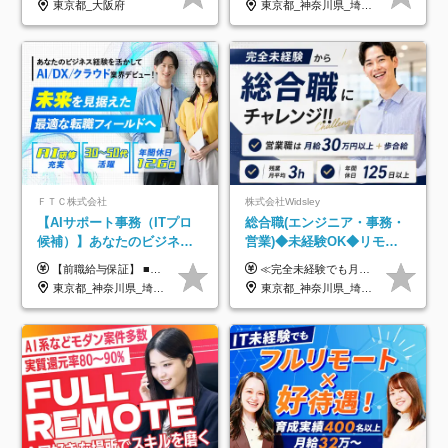
東京都_大阪府
東京都_神奈川県_埼玉県_千葉県_大阪府_愛知県_北海道_青森県_岩手県_宮城県_秋田県_山形県_福島県_茨城県_栃木県_群馬県_新潟県_山梨県_長野県_富山県_石川県_福井県_静岡県_岐阜県_三重県_兵庫県_京都府_滋賀県_奈良県_和歌山県_広島県_岡山県_鳥取県_島根県_山口県_徳島県_香川県_愛媛県_高知県_福岡県_熊本県_佐賀県_長崎県_大分県_宮崎県_鹿児島県_沖縄県
制度
ＦＴＣ株式会社
株式会社Widsley
【AIサポート事務（ITプロ
総合職(エンジニア・事務・
候補）】あなたのビジネス
営業)◆未経験OK◆リモー
経験をAI業界で活かす◆IT
トあり◆残業月3h◆服装髪
【前職給与保証】 ■未経験者： 月給30万円～35万円 ■ローキャリア（経験目安1年程度）： 月給35万円～40万円 ■経験者（経験目安3年以上）： 月給40万円～60万円 ■即戦力（経験目安5年以上）： 月給45万円～80万円 ※上記金額には固定残業代30時間分 【未経験者5万5000円～7万3000円、 ローキャリア6万4000円～7万3000円、 経験者5万8000円～10万9000円、 即戦力8万2000円～14万5000円】を含みます。 ※30時間を超える場合は追加で全額支給します。 ※経験・能力・前職給与などを総合的に評価したうえでご納得いただけるよう個別決定。 未経験者の場合、前職給与とポテンシャルを査定のうえ決定いたします。 ※日本国内でのIT業界経験、または同等の実務経験と能力に応じて決定します。 ※前職給与は日本円かつ、日本国内での実績に基づき評価します。 【納得の評価システム】 ★クォーター毎に査定する評価制度導入！ 明確な評価基準で翌年度年収を上げましょう！ ★評価対象期間に在籍中のほとんどの社員が昇給し 年収アップを実現しています！ ★様々なインセンティブ制度を用意し多角的に正当評価しています！ ※試用期間6カ月（期間中の待遇等に差異なし）
≪完全未経験でも月給40万円以上も可能です！≫ -------------- 【1】ITエンジニア 月給26万円～50万円＋プロジェクト手当＋資格手当 【2】IT事務、営業事務 月給26万円～50万円＋プロジェクト手当＋資格手当 ≪【1】【2】共通≫ ★上記給与には固定残業代20時間分(月3万719円～)を含みます。残業が超過した場合は、追加支給します(残業は月平均3時間とほぼ発生しません。残業がなくても、固定残業代は支給されます) ★試用期間6ヵ月あり（期間中は月給23万1000円～。固定残業代20時間分3万719円～を含む／超過分は別途支給） -------------- 【3】SES営業、SaaS営業 月給30万円以上＋インセンティブ＋各種手当 ★上記給与には固定残業代45時間分(月7万6967円～)を含みます。残業が超過した場合は、追加支給します(残業は月平均3時間とほぼ発生しません。残業がなくても、固定残業代は支給されます) ★試用期間6ヵ月あり(期間中も給与や福利厚生は同じです)
未経験OK◆目指せるコンサ
型自由
東京都_神奈川県_埼玉県_千葉県
東京都_神奈川県_埼玉県_千葉県_大阪府_愛知県_北海道_青森県_岩手県_宮城県_秋田県_山形県_福島県_茨城県_栃木県_群馬県_新潟県_山梨県_長野県_富山県_石川県_福井県_静岡県_岐阜県_三重県_兵庫県_京都府_滋賀県_奈良県_和歌山県_広島県_岡山県_鳥取県_島根県_山口県_徳島県_香川県_愛媛県_高知県_福岡県_熊本県_佐賀県_長崎県_大分県_宮崎県_鹿児島県_沖縄県
ル