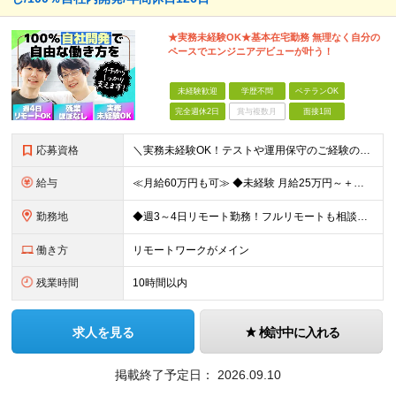
★実務未経験OK★基本在宅勤務 無理なく自分の
ペースでエンジニアデビューが叶う！
未経験歓迎
学歴不問
ベテランOK
完全週休2日
賞与複数月
面接1回
応募資格
＼実務未経験OK！テストや運用保守のご経験のみも歓迎／ ◆学歴不問 ◆独学やスクールでIT知識を身につけた方 ┗実務未経験OK！エンジニアデビューをしっかり支えます◎ ≪こんな方にピッタリ≫ ◇腰
給与
≪月給60万円も可≫ ◆未経験 月給25万円～＋残業代全額支給＋各種手当 ◆経験者 月給30万円～60万円＋残業代全額支給＋各種手当 ※前職の給与・経験・能力などを考慮の上、当社規定により優遇し
勤務地
◆週3～4日リモート勤務！フルリモートも相談可 ◆出社の場合は16:30退社 ◆転勤なし 【本社】 東京都港区新橋3-5-1 サンパウロビル2F (変更の範囲)上記を除く当社関連勤務地
働き方
リモートワークがメイン
残業時間
10時間以内
求人を見る
検討中に入れる
掲載終了予定日：
2026.09.10