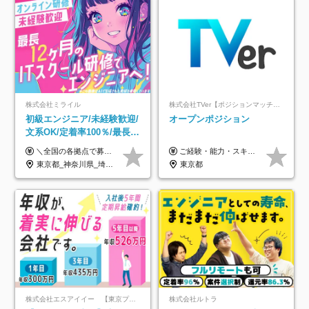
株式会社ミライル
株式会社TVer【ポジションマッチ登録】
初級エンジニア/未経験歓迎/
オープンポジション
文系OK/定着率100％/最長1
年の自社ITスクール研修あ
＼全国の各拠点で募集中！／ 給与は以下の通り、勤務地により異なります。 札幌：月給23万円～27万円 仙台：月給22万円～26万円 新潟：月給22万円～26万円 東京：月給26万円～30万円 大阪：月給24万円～29万円 福岡：月給23.5万円～27万円 沖縄：月給21万円～26万円 ◎給与は知識や経験を考慮して決定します。 ◎残業は別途全額支給します。 ◎試用期間12カ月あり（給与は以下の通りです。その他条件に変更はありません） （試用期間の給与） 札幌：月給18.6万円～ 仙台：月給19万円～ 新潟：月給18万円～ 東京：月給22万円～ 大阪：月給20.8万円～ 福岡：月給19万円～ 沖縄：月給18万円～
ご経験・能力・スキル等により、当社基準にて優遇・相談のうえ決定いたします。
り/年休130日
東京都_神奈川県_埼玉県_千葉県_大阪府_愛知県_北海道_青森県_岩手県_宮城県_秋田県_山形県_福島県_茨城県_栃木県_群馬県_新潟県_山梨県_長野県_富山県_石川県_福井県_静岡県_岐阜県_三重県_兵庫県_京都府_滋賀県_奈良県_和歌山県_広島県_岡山県_鳥取県_島根県_山口県_徳島県_香川県_愛媛県_高知県_福岡県_熊本県_佐賀県_長崎県_大分県_宮崎県_鹿児島県_沖縄県
東京都
株式会社エスアイイー 【東京プロマーケット上場】
株式会社ルトラ