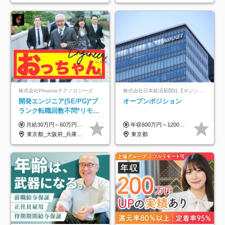
株式会社Phoenixテクノロジーズ
株式会社日本経済新聞社【ポジションマッチ登録】
開発エンジニア(SE/PG)*ブ
オープンポジション
ランク転職回数不問*リモー
ト案件多数*残業ほぼ0*通院
月給30万円～60万円+住宅手当+職能手当+役職手当+決算賞与+報奨金 ※経験・能力を考慮し、優遇します ※給与には20時間分のみなし時間外手当(3万7000円以上)を含みます(超過時間分は別途追加支給) ※試用期間3～6ヵ月あり(その間の給与、待遇に差異なし) ※場合によって契約社員での採用の可能性あり(面接時に応相談)
年収600万円～1200万円 ※上記年収は、想定年収です。住居費補助、子手当などの各種手当を含む金額です。 ※経験・能力等を考慮の上、当社規定により決定します。
のための半休制度あり
東京都_大阪府_兵庫県_京都府_福岡県
東京都