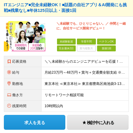
ITエンジニア■完全未経験OK！■話題の自社アプリ＆AI開発にも挑
戦■残業なし■年休125日以上・面接1回
＼未経験でも、ひとりじゃない。／ 仲間と一緒
に、自社サービス開発デビュー！
未経験歓迎
学歴不問
ベテランOK
完全週休2日
賞与複数月
面接1回
応募資格
＼＼未経験からのエンジニアデビューを応援！／／ ★完全未経験OK ★学歴不問 ★第二新卒歓迎 実際に、元ミュージシャンや調理師など、 異業種から転職した先輩も活躍中♪ 10名ほどのチーム体制で、分
給与
月給23万円～48万円＋賞与＋交通費全額支給 ※経験・能力・スキルを考慮して決定します。 ※地方から上京される方には、上京支援金の支給もあります。 ※上記月給には固定残業代（15時間～20時間分／2
勤務地
東京本社 ≪東京本社≫ 東京都豊島区南池袋3-13-8 ホウエイビル9F ★経験者はフルリモート/リモート可 ★通院による早出や遅出にも柔軟に対応 ★池袋駅より徒歩5分の好アクセス ★未経験の方は
働き方
リモートワーク相談可能
残業時間
10時間以内
求人を見る
検討中に入れる