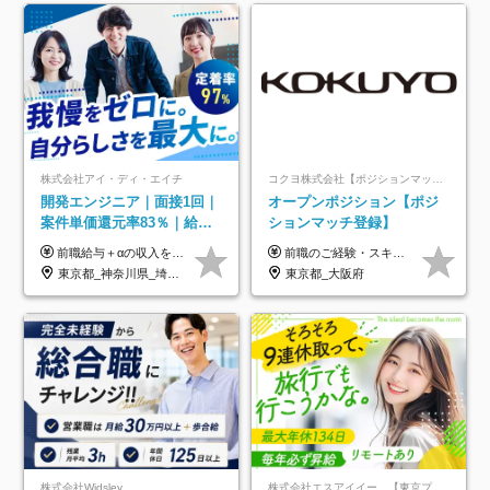
株式会社アイ・ディ・エイチ
コクヨ株式会社【ポジションマッチ登録】
開発エンジニア｜面接1回｜
オープンポジション【ポジ
案件単価還元率83％｜給与
ションマッチ登録】
UP保証｜年休140日｜在宅
前職給与＋αの収入を保証 月給42万円～120万円＋各種手当＋賞与 給与基準が明確かつ高還元です。 一人ひとりが安定した環境のもと、長く活躍できる職場を目指しています。 ※平均年収650万円 ・還元率83％ ・各種手当について 職能手当／職務手当／資格手当／営業手当 など ※前職での経験・能力、給与などを考慮の上、当社規定により優遇いたします ※試用期間あり（3ヶ月／期間中の条件に変動はありません） ※上記金額には固定残業代（78,948円～225,564円/月30時間分）を含みます 超過分は別途全額支給いたします ・年収UPを保証 過去には転職時に〈年収200万円UP〉したエンジニアも在籍しています。入社時だけでなく、入社後も安心の給与水準で働ける環境です。キャリアや技術力が正当に評価されていないと感じていたら、一度面接でお話ししましょう！ 当社では管理職の人数は最低限にし、無駄な管理をしません。その費用削減分を社員の給与に還元しています！
前職のご経験・スキル等を考慮して決定します。
利用率9割｜独立支援・副業
東京都_神奈川県_埼玉県_千葉県_大阪府_愛知県_北海道_青森県_岩手県_宮城県_秋田県_山形県_福島県_茨城県_栃木県_群馬県_新潟県_山梨県_長野県_富山県_石川県_福井県_静岡県_岐阜県_三重県_兵庫県_京都府_滋賀県_奈良県_和歌山県_広島県_岡山県_鳥取県_島根県_山口県_徳島県_香川県_愛媛県_高知県_福岡県_熊本県_佐賀県_長崎県_大分県_宮崎県_鹿児島県_沖縄県
東京都_大阪府
制度
株式会社Widsley
株式会社エスアイイー 【東京プロマーケット上場】