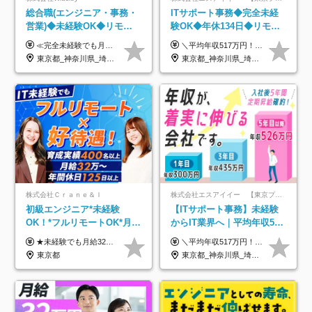
総合職(エンジニア・事務・
ITサポート事務◆完全未経
営業)◆未経験OK◆リモー
験OK◆年休134日◆リモー
トあり◆残業月3h◆服装髪
トOK◆残業月7h以下◆賞与
≪完全未経験でも月給40万円以上も可能です！≫ -------------- 【1】ITエンジニア 月給26万円～50万円＋プロジェクト手当＋資格手当 【2】IT事務、営業事務 月給26万円～50万円＋プロジェクト手当＋資格手当 ≪【1】【2】共通≫ ★上記給与には固定残業代20時間分(月3万719円～)を含みます。残業が超過した場合は、追加支給します(残業は月平均3時間とほぼ発生しません。残業がなくても、固定残業代は支給されます) ★試用期間6ヵ月あり（期間中は月給23万1000円～。固定残業代20時間分3万719円～を含む／超過分は別途支給） -------------- 【3】SES営業、SaaS営業 月給30万円以上＋インセンティブ＋各種手当 ★上記給与には固定残業代45時間分(月7万6967円～)を含みます。残業が超過した場合は、追加支給します(残業は月平均3時間とほぼ発生しません。残業がなくても、固定残業代は支給されます) ★試用期間6ヵ月あり(期間中も給与や福利厚生は同じです)
＼平均年収517万円！入社5年目まで毎年必ず昇給／ ■賞与年3回 ■年収800万円以上も可 ■入社3年以上の平均年収469.2万円 月給23万2000円以上＋賞与年3回＋各種手当 ☆入社5年目まで最大1万5000円の定期昇給を確約 ┃各種手当充実 ・規定の資格を取得すれば、2000円～5万円を毎月支給（2万4000円～60万円／年） ・研修中に取得した取得率95％の資格でも研修後の給料UP ※月給は年齢・経験・能力を考慮して、優遇いたします ※上記月給金額は固定残業代（20時間/3万1300円円以上）を含み、超過分は別途支給いたします ※試用期間（6ヶ月）は月給に変動はありますが、その他待遇に差異はありません ├入社後1ヶ月～3ヶ月間は、月給20万1900円となります └上記金額は固定残業代（10時間／1万6000円）を含み、超過分は別途支給いたします
型自由
年3回◆5年目まで必ず昇給
東京都_神奈川県_埼玉県_千葉県_大阪府_愛知県_北海道_青森県_岩手県_宮城県_秋田県_山形県_福島県_茨城県_栃木県_群馬県_新潟県_山梨県_長野県_富山県_石川県_福井県_静岡県_岐阜県_三重県_兵庫県_京都府_滋賀県_奈良県_和歌山県_広島県_岡山県_鳥取県_島根県_山口県_徳島県_香川県_愛媛県_高知県_福岡県_熊本県_佐賀県_長崎県_大分県_宮崎県_鹿児島県_沖縄県
東京都_神奈川県_埼玉県_千葉県_大阪府_愛知県_北海道_青森県_岩手県_宮城県_秋田県_山形県_福島県_茨城県_栃木県_群馬県_新潟県_山梨県_長野県_富山県_石川県_福井県_静岡県_岐阜県_三重県_兵庫県_京都府_滋賀県_奈良県_和歌山県_広島県_岡山県_鳥取県_島根県_山口県_徳島県_香川県_愛媛県_高知県_福岡県_熊本県_佐賀県_長崎県_大分県_宮崎県_鹿児島県_沖縄県
株式会社Ｃｒａｎｅ＆Ｉ
株式会社エスアイイー 【東京プロマーケット上場】
初級エンジニア*未経験
【ITサポート事務】未経験
OK！*フルリモートOK*月給
からIT業界へ｜平均年収517
32万～*残業月9.8h*1ヶ月の
万円｜ホワイト企業認定｜
★未経験でも月給32万円スタート★ 月収32万円～35万円＋各種手当（資格手当だけで毎月15万の上乗せ実績あり！） ★資格手当豊富！1資格につき最大3万円支給 ★功績手当の導入で、毎月のお給与に上乗せで最大10万円支給している社員も！ ★1回の昇級で年収数十万UPも可 ★ゆくゆくは年収1000万以上も目指せる 年俸384万円～1,162万8,000円（12分割） ※経験・スキルを考慮の上決定します ※上記金額には固定残業代（月30h分・60,800円～66,500円）を含みます ※超過分は別途全額支給します ※試用期間2ヶ月間あり（その他待遇に差異はありません）
＼平均年収517万円！入社5年目まで毎年必ず昇給／ ■賞与年3回 ■年収800万円以上も可 ■入社3年以上の平均年収469.2万円 月給23万2000円以上＋賞与年3回＋各種手当 ☆入社5年目まで最大1万5000円の定期昇給を確約 ┃各種手当充実 ・規定の資格を取得すれば、2000円～5万円を毎月支給（2万4000円～60万円／年） ・研修中に取得した取得率95％の資格でも研修後の給料UP ※月給は年齢・経験・能力を考慮して、優遇いたします ※上記月給金額は固定残業代（20時間/3万1300円円以上）を含み、超過分は別途支給いたします ※試用期間（6ヶ月）は月給に変動はありますが、その他待遇に差異はありません ├入社後1ヶ月～3ヶ月間は、月給20万1900円となります └上記金額は固定残業代（10時間／1万6000円）を含み、超過分は別途支給いたします
研修*資格取得率100％
年休134日｜リモートOK
東京都
東京都_神奈川県_埼玉県_千葉県_大阪府_愛知県_北海道_青森県_岩手県_宮城県_秋田県_山形県_福島県_茨城県_栃木県_群馬県_新潟県_山梨県_長野県_富山県_石川県_福井県_静岡県_岐阜県_三重県_兵庫県_京都府_滋賀県_奈良県_和歌山県_広島県_岡山県_鳥取県_島根県_山口県_徳島県_香川県_愛媛県_高知県_福岡県_熊本県_佐賀県_長崎県_大分県_宮崎県_鹿児島県_沖縄県