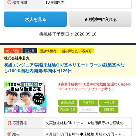
残業時間
10時間以内
求人を見る
検討中に入れる
掲載終了予定日：
2026.09.10
終了間近
正社員
面接情報有
話を聞きたい応募可
株式会社牛若丸
初級エンジニア/実務未経験OK/基本リモートワーク/残業基本な
し/100％自社内開発/年間休日126日
★実務未経験OK★基本在宅勤務 無理なく自分の
ペースでエンジニアデビューが叶う！
未経験歓迎
学歴不問
ベテランOK
完全週休2日
賞与複数月
面接1回
応募資格
＼実務未経験OK！テストや運用保守のご経験のみも歓迎／ ◆学歴不問 ◆独学やスクールでIT知識を身につけた方 ┗実務未経験OK！エンジニアデビューをしっかり支えます◎ ≪こんな方にピッタリ≫ ◇腰
給与
≪月給60万円も可≫ ◆未経験 月給25万円～＋残業代全額支給＋各種手当 ◆経験者 月給30万円～60万円＋残業代全額支給＋各種手当 ※前職の給与・経験・能力などを考慮の上、当社規定により優遇し