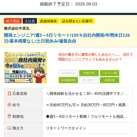
掲載終了予定日：
2026.09.03
終了間近
正社員
面接情報有
話を聞きたい応募可
株式会社牛若丸
開発エンジニア/週3～4日リモート/100％自社内開発/年間休日126
日/基本残業なし/土日祝休み/服装自由
SESの働き方に嫌気が刺したあなたへ…。 当社で
理想のエンジニアライフを歩みませんか？
未経験歓迎
学歴不問
ベテランOK
完全週休2日
賞与複数月
面接1回
応募資格
＼開発経験を活かせる！30～40代活躍中です／ ◆学歴不問 ◆エンジニアとしての実務経験をお持ちの方 ┗年収・フェーズ・言語等不問です◎ ≪こんな方にピッタリ≫ ◇様々な技術・フェーズに携わりたい
給与
≪月給60万円も可≫ 月給30万円～60万円＋残業代全額支給＋各種手当 ※前職の給与・経験・能力などを考慮の上、当社規定により優遇します ※残業代全額支給 ※試用期間3カ月（給与、待遇に差異はあり
勤務地
◆週3～4日リモート勤務！フルリモートも相談可 ◆出社の場合は16:30退社 ◆転勤なし 【本社】 東京都港区新橋3-5-1 サンパウロビル2F (変更の範囲)上記を除く当社関連勤務地
働き方
リモートワークがメイン