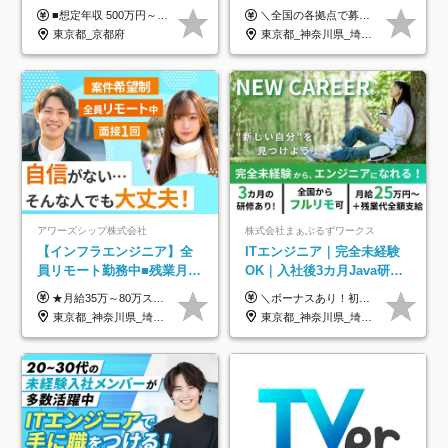
年の自社ITスクール研修あ
■想定年収 500万円～900万円 月給制 月給278,000円～ ※残業が発生した場合、残業代を別途全額支給します ※試用期間2ヶ月あり(待遇や給与に差異はありません)
＼全国の各拠点で募集中！／ 給与は以下の通り、勤務地により異なります。 札幌：月給23万円～27万円 仙台：月給22万円～26万円 新潟：月給22万円～26万円 東京：月給26万円～30万円 大阪：月給24万円～29万円 福岡：月給23.5万円～27万円 沖縄：月給21万円～26万円 ◎給与は知識や経験を考慮して決定します。 ◎残業は別途全額支給します。 ◎試用期間12カ月あり（給与は以下の通りです。その他条件に変更はありません） （試用期間の給与） 札幌：月給18.6万円～ 仙台：月給19万円～ 新潟：月給18万円～ 東京：月給22万円～ 大阪：月給20.8万円～ 福岡：月給19万円～ 沖縄：月給18万円～
り/年休130日
東京都_京都府
東京都_神奈川県_埼玉県_千葉県_大阪府_愛知県_北海道_青森県_岩手県_宮城県_秋田県_山形県_福島県_茨城県_栃木県_群馬県_新潟県_山梨県_長野県_富山県_石川県_福井県_静岡県_岐阜県_三重県_兵庫県_京都府_滋賀県_奈良県_和歌山県_広島県_岡山県_鳥取県_島根県_山口県_徳島県_香川県_愛媛県_高知県_福岡県_熊本県_佐賀県_長崎県_大分県_宮崎県_鹿児島県_沖縄県
アワーズシップ株式会社
株式会社まぁぶるずワークス
【インフラエンジニア】全
ITエンジニア｜完全未経験
員リモート勤務中■残業月
OK｜入社後3カ月Java研修
3h■最大3ヶ月の連休あり■
｜リモート率8割以上｜充実
★月給35万～80万スタートも可 【未経験の方】 ■月給26万～80万＋賞与年2回（年2ヶ月分） 【何かしらのインフラエンジニア経験をお持ちの方】 ■月給35万～80万＋賞与年2回（年2ヶ月分） ※スキル・経験などを考慮し決定します ※試用期間6ヶ月あり。期間中は契約社員となります。その他の待遇に差異はありません（試用期間終了後、昇給の可能性あり） ※上記金額には固定残業代（月30時間分／4万9600円～15万2600円）を含みます。超過分は別途支給いたします。 ＼頑張りはインセンティブで還元！／ クライアントに貢献度を評価され、当社のエンジニアが追加で案件に参画することになるなど、会社にとって利益になる行動はしっかり評価します。 会社の成長に貢献できていることを実感でき、「もっと頑張ろう」と思える体制づくりを整えています！
＼ボーナスあり！初年度から年収300万円以上／ ■月給25万円～35万円＋残業代全額支給＋各種手当＋賞与年1回 ◎経験・年齢・スキルなどを考慮し、できるだけ優遇します ◎試用期間中(3カ月)は契約社員で、月給21万円＋諸手当になります。 (試用期間中は残業が発生しません。その他の待遇に変更はありません) ----------------- ＼3つの評価軸！実力次第で早期収入アップ！／ 【1】スキル(IT理解、実装力、設計) 【2】実務力(現場評価、コミュ力、品質) 【3】姿勢(自走力、意欲、責任感) この3つの評価軸で、3カ月ごとに評価。社内グレードにより、給与が決まる明確な仕組みです。何ができれば給与が上がるのか分かりやすく、実力や努力次第で早期に収入を増やせます！ 【固定残業代について】 なし（残業代は、実際の労働時間に応じて別途全額支給）
年休126日■20～30代活躍
のキャリア支援｜残業月10h
東京都_神奈川県_埼玉県_千葉県_大阪府
東京都_神奈川県_埼玉県_千葉県_大阪府_愛知県_北海道_青森県_岩手県_宮城県_秋田県_山形県_福島県_茨城県_栃木県_群馬県_新潟県_山梨県_長野県_富山県_石川県_福井県_静岡県_岐阜県_三重県_兵庫県_京都府_滋賀県_奈良県_和歌山県_広島県_岡山県_鳥取県_島根県_山口県_徳島県_香川県_愛媛県_高知県_福岡県_熊本県_佐賀県_長崎県_大分県_宮崎県_鹿児島県_沖縄県
中！