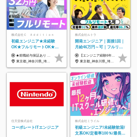
株式会社Ｃ Ａｄｄｉｔｉｏｎ
株式会社ルトラ
初級エンジニア★未経験
開発エンジニア｜面接1回｜
OK★フルリモートOK★月
月給46万円～可｜フルリモ
給32万円～★残業月10h＆
ートも可｜案件選択制｜定
★前職給与保証あり ★月給32万円以上＋インセンティブあり 月給32万円以上＋インセンティブ＋各種手当 ※上記には固定残業代（月30時間・44,400円～）を含みます ※超過分は別途支給します ※試用期間はございません ★＼成果＝あなたの収入／★ 【1】案件単価ー8万円＝あなたの給与 参画したプロジェクトの案件単価から 一律8万円引いた金額があなたの給与です！ （月給例） ■1人称での構築・小規模な詳細設計 案件単価55万円ー8万円＝月給47万円（還元率85.5%） ■大型案件の設計・構築やプロジェクト管理 案件単価90万円ー8万円＝月給82万円（還元率91.1%） ‥‥‥‥‥‥‥‥‥‥‥‥‥‥‥‥‥‥ 【2】月給の他にも豊富なインセンティブあり 全員が月3～13万円のインセンティブをゲットしています！ ≪インセンティブ制度≫ 稼働している現場で増員・交代が発生し、 当社の人員を配属が決定した際に支給。 ◇C Addition正社員が参画 ：実粗利の10%／毎月 ◇協力会社所属の社員が参画：実粗利の30%／毎月 ≪リファラル制度≫ あなたの知り合いが当社のメンバーになった際に、 毎月1人あたり2万円支給します◎ ‥‥‥‥‥‥‥‥‥‥‥‥‥‥‥‥‥‥
【エンジニア経験6年以上の方】 月給46万円～100万円（固定残業代含む） ※上記月給には月30時間分の固定残業代（月8万7,400円～月19万円）を含む。超過分は全額支給。 【エンジニア経験4年以上の方】 月給42万円～100万円（固定残業代含む） ※上記月給には月30時間分の固定残業代（月7万9,800円～月19万円）を含む。超過分は全額支給。 【エンジニア経験4年未満の方】 月給38万円～100万円（固定残業代含む） ※上記月給には月30時間分の固定残業代（月7万2,200円～月19万円）を含む。超過分は全額支給。 ※経験、スキル、前職給与などを踏まえて決定。 ◆ルトラの給与制度のポイント！◆ ・社員の95%が入社時に年収UP！最高で300万円UPの実績も ・平均還元率86.3%（交通費・住宅手当・会社負担分の社保も含む） ・人柄やポテンシャルを評価し、スキル以上の希望年収を提示することも ・退職金制度やリファラル手当（平均50万円）あり
年休120日以上★副業可
着率96％以上｜副業OK｜住
東京都_神奈川県_埼玉県_千葉県_大阪府_愛知県_北海道_青森県_岩手県_宮城県_秋田県_山形県_福島県_茨城県_栃木県_群馬県_新潟県_山梨県_長野県_富山県_石川県_福井県_静岡県_岐阜県_三重県_兵庫県_京都府_滋賀県_奈良県_和歌山県_広島県_岡山県_鳥取県_島根県_山口県_徳島県_香川県_愛媛県_高知県_福岡県_熊本県_佐賀県_長崎県_大分県_宮崎県_鹿児島県_沖縄県
東京都_神奈川県_埼玉県_千葉県_大阪府_愛知県_北海道_青森県_岩手県_宮城県_秋田県_山形県_福島県_茨城県_栃木県_群馬県_新潟県_山梨県_長野県_富山県_石川県_福井県_静岡県_岐阜県_三重県_兵庫県_京都府_滋賀県_奈良県_和歌山県_広島県_岡山県_鳥取県_島根県_山口県_徳島県_香川県_愛媛県_高知県_福岡県_熊本県_佐賀県_長崎県_大分県_宮崎県_鹿児島県_沖縄県
宅手当
任天堂株式会社
株式会社ミライル
コーポレートITエンジニア
初級エンジニア/未経験歓迎/
文系OK/定着率100％/最長1