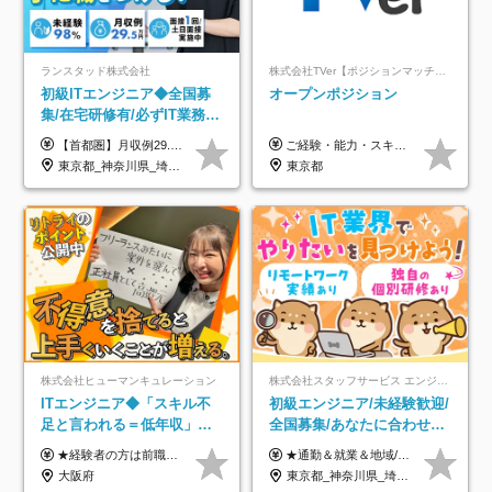
ランスタッド株式会社
株式会社TVer【ポジションマッチ登録】
初級ITエンジニア◆全国募
オープンポジション
集/在宅研修有/必ずIT業務配
属/月収例29.5万円/Web面接
【首都圏】月収例29.5万円（月給26万円＋諸手当） 【東海・関西】月収例28.5万円（月給25万円＋諸手当） 【九州】月収例26万円（月給23万円＋諸手当） ※経験・スキル・前職給与を踏まえ、総合的に判断して決定します。 例：首都圏 月収例31万円（月給27万円＋諸手当） ◆各種手当 ・通勤手当（上限4万円まで） ・残業代手当（1分単位で全額支給） ※固定残業代制は採用しておりません ・深夜勤務手当 ・資格取得支援（ランクに応じてお祝い金1万円～10万円を支給） ◆昇給：年1回 ◆補足 ・研修中1ヶ月間は、時給1670円となります。 ・試用期間6ヶ月あり。その間の待遇に変更はありません。 ※詳細は面接時にご案内します。
ご経験・能力・スキル等により、当社基準にて優遇・相談のうえ決定いたします。
1回/SE
東京都_神奈川県_埼玉県_千葉県_大阪府_愛知県_兵庫県_京都府_福岡県
東京都
株式会社ヒューマンキュレーション
株式会社スタッフサービス エンジニアリング事業本部
ITエンジニア◆「スキル不
初級エンジニア/未経験歓迎/
足と言われる＝低年収」で
全国募集/あなたに合わせた
はない！｜ 不安を克服し、
オリジナル研修をご用
★経験者の方は前職の年収以上を保証します ★案件単価を開示した上で80％以上を還元します 月給25万円以上＋賞与年2回 ※経験や能力を考慮の上で優遇します ※試用期間が3ヶ月(その間の給与・待遇・雇用形態に変更はありません) ※月給には月20時間分のみなし残業手当(5万円)を含みます(超過分は別途支給) ★残業平均は月10時間以下ですので、毎月10時間分程度はお得です！
★通勤＆就業＆地域/住宅＆役職手当あり ★残業代は全額支給 ★選べる給与制度あり！ ■東京・神奈川・千葉・埼玉勤務の場合 月給24.5万円～55万円＋諸手当 （残業代は全額支給） (20,000円の地域/住宅手当込み) ■愛知・京都・大阪・兵庫勤務の場合 月給24万円以上＋諸手当 （残業代は全額支給） (15,000円の地域/住宅手当込み) ■茨城・栃木・群馬・静岡・三重・滋賀・広島・福岡勤務の場合 月給23.5万円以上＋諸手当 （残業代は全額支給） (10,000円の地域/住宅手当込み) ■北海道・宮城・山梨・長野・岐阜・奈良・和歌山・岡山勤務の場合 月給23万円以上＋諸手当 （残業代は全額支給） (5,000円の地域/住宅手当込み) ■その他のエリア勤務の場合 月給22.5万円以上＋諸手当 （残業代は全額支給） ※経験や能力を考慮し、当社規定により優遇します 【昇給：年一回実施】 【選べる給与制度】 ★収入を重視する方に… 「変動型人事制度」の選択も可能（派遣先からの評価に応じて収入アップ！） ※年2回のタイミングで希望者と面談の上決定します。
年収アップした社員の実例
意/AI・IoT/残業平均8時間
大阪府
東京都_神奈川県_埼玉県_千葉県_大阪府_愛知県_北海道_岩手県_宮城県_山形県_福島県_茨城県_栃木県_群馬県_山梨県_長野県_富山県_石川県_静岡県_岐阜県_三重県_兵庫県_京都府_滋賀県_奈良県_広島県_岡山県_山口県_愛媛県_福岡県_熊本県_長崎県