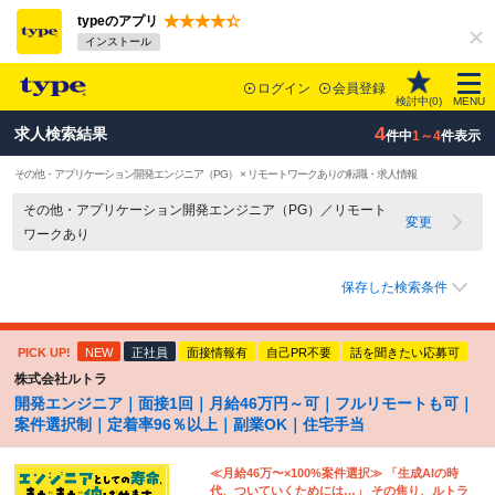
typeのアプリ
インストール
ログイン
会員登録
検討中(
0
)
MENU
4
求人検索結果
件中
1～4
件表示
その他・アプリケーション開発エンジニア（PG） × リモートワークありの転職・求人情報
その他・アプリケーション開発エンジニア（PG）／リモート
変更
ワークあり
保存した検索条件
PICK UP!
NEW
正社員
面接情報有
自己PR不要
話を聞きたい応募可
株式会社ルトラ
開発エンジニア｜面接1回｜月給46万円～可｜フルリモートも可｜
案件選択制｜定着率96％以上｜副業OK｜住宅手当
≪月給46万〜×100%案件選択≫ 「生成AIの時
代、ついていくためには…」 その焦り、ルトラ