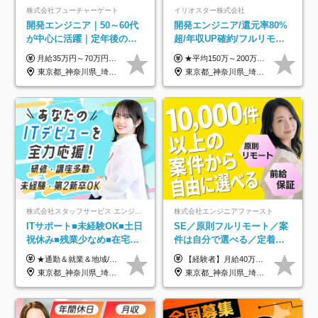
株式会社フューチャーゲート
イリオスター株式会社
開発エンジニア｜50～60代
開発エンジニア/還元率80%
が中心に活躍｜定年後の給
超/年収UP確約/フルリモ
与減ナシ｜年収50万円アッ
OK/年休130日/平均残業7h/
月給35万円～70万円（固定残業代30時間分63,869円～を含む）+賞与年1回 ※30時間を超える分は別途支給します ●これまでのご経験・スキル・前職給与をできる限り考慮します ●待機期間も給与を100％支給します ●試用期間中も給与や福利厚生は同じです ≪年収を維持しながら長く働けます！≫ 一般的な企業では55歳や60歳を機に年収が下がりますが、 当社は役職などではなく「スキルや経験」で評価。 エンジニアとして長く働きながら あなたにふさわしい年収を維持できます！
★平均150万～200万円年収UPを実現！ ★前職給与を100％保証！ ★案件内容の開示・明確な評価体制あり ⇒クライアント評価で即昇給を実現したケースも◎ ★年12回（毎月昇給チャンスあり） ■月給35万円～103万円 ※経験・能力・前職給与を考慮し、決定 ※上記給与には月30時間分(6万6500円以上)の固定残業代が含まれます。超過分は手当として別途支給します ※試用期間3ヶ月あり(期間中の給与・待遇面に差異はありません) ▼収入アップの実例をご紹介 ───────────── ★働き方改革をした30代男性（PG） 子どもが生まれたばかりなのに、忙しい現場で残業も月50～60時間が当たり前。 ⇒残業ほぼゼロ＆週3リモートの働き方に！しかも給与もアップ！ ★収入アップした30代男性（PM） 子供が3人いて家計も苦しく、残業代で稼ぐ日々… ⇒残業をたくさんしていた年収額より、100万円以上アップしました！
プ実績／昇給率92％（直近3
約2万件の案件から選択
東京都_神奈川県_埼玉県_千葉県
東京都_神奈川県_埼玉県_千葉県_大阪府_愛知県_北海道_青森県_岩手県_宮城県_秋田県_山形県_福島県_茨城県_栃木県_群馬県_新潟県_山梨県_長野県_富山県_石川県_福井県_静岡県_岐阜県_三重県_兵庫県_京都府_滋賀県_奈良県_和歌山県_広島県_岡山県_鳥取県_島根県_山口県_徳島県_香川県_愛媛県_高知県_福岡県_熊本県_佐賀県_長崎県_大分県_宮崎県_鹿児島県_沖縄県
年）
株式会社スタッフサービス エンジニアリング事業本部
株式会社エンジニアファースト
ITサポート■未経験OK■土日
SE／原則フルリモート／案
祝休み■残業少なめ■在宅実
件は自分で選べる／定着率
績あり■約900種類のスキル
93%／20～30代活躍中！
★通勤＆就業＆地域/住宅＆役職手当あり ★残業代は全額支給 ★選べる給与制度あり！ ■東京・神奈川・千葉・埼玉勤務の場合 月給24.5万円～55万円＋諸手当 （残業代は全額支給） (20,000円の地域/住宅手当込み) ■愛知・京都・大阪・兵庫勤務の場合 月給24万円以上＋諸手当 （残業代は全額支給） (15,000円の地域/住宅手当込み) ■茨城・栃木・群馬・静岡・三重・滋賀・広島・福岡勤務の場合 月給23.5万円以上＋諸手当 （残業代は全額支給） (10,000円の地域/住宅手当込み) ■北海道・宮城・山梨・長野・岐阜・奈良・和歌山・岡山勤務の場合 月給23万円以上＋諸手当 （残業代は全額支給） (5,000円の地域/住宅手当込み) ■その他のエリア勤務の場合 月給22.5万円以上＋諸手当 （残業代は全額支給） ※経験や能力を考慮し、当社規定により優遇します 【昇給：年一回実施】 【選べる給与制度】 ★収入を重視する方に… 「変動型人事制度」の選択も可能（派遣先からの評価に応じて収入アップ！） ※年2回のタイミングで希望者と面談の上決定します。
【経験者】月給40万円～120万円(固定残業代含む)+各種手当 ★前職給与の総収入額を100％保証｜還元率84％〜100％ ★20代の平均年収570万円 ※月給には、みなし残業手当(月30時間／5万8000円以上)を含みます 超過分は別途追加支給 ※固定残業代は、時間外労働の有無に関わらず30時間分を、月5万8000円~15万7000円支給 ※上記を超える時間外労働分は追加で支給 【未経験者】月給21万円以上＋各種手当 固定残業なし(残業代発生分全額支給) ※6ヶ月の試用期間あり（※条件に変動なし） ▼単価連動性×還元率は84％～100％で収入の大幅UPが可能！ ・案件単価が月50万円の場合：年収417万円 ・案件単価が月70万円の場合：年収584万円 ・案件単価が月100万円の場合：年収834万円 ＜モデル年収＞ ▼400万円～500万円(入社初年度) ▼542万円～626万円(入社2年) ▼667万円～700万円(入社3年） ▼709万円～801万円(入社5年）
アップ講座あり■全国募集
東京都_神奈川県_埼玉県_千葉県_大阪府_愛知県_北海道_岩手県_宮城県_山形県_福島県_茨城県_栃木県_群馬県_山梨県_長野県_富山県_石川県_静岡県_岐阜県_三重県_兵庫県_京都府_滋賀県_奈良県_広島県_岡山県_山口県_愛媛県_福岡県_熊本県_長崎県
東京都_神奈川県_埼玉県_千葉県_大阪府_愛知県_北海道_青森県_岩手県_宮城県_秋田県_山形県_福島県_茨城県_栃木県_群馬県_新潟県_山梨県_長野県_富山県_石川県_福井県_静岡県_岐阜県_三重県_兵庫県_京都府_滋賀県_奈良県_和歌山県_広島県_岡山県_鳥取県_島根県_山口県_徳島県_香川県_愛媛県_高知県_福岡県_熊本県_佐賀県_長崎県_大分県_宮崎県_鹿児島県_沖縄県