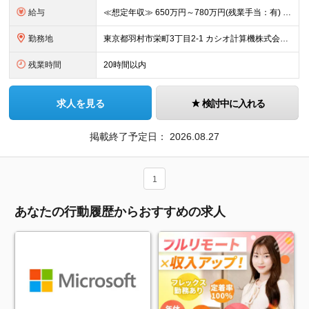
給与
≪想定年収≫ 650万円～780万円(残業手当：有) ※待遇はスキル、経験に応じて個別に決定致します。 ※基本給＋賞与（年2回）、別途残業代、諸手当を支給 ※試用期間3ヶ月あり（期間中の待遇に差異はあ
勤務地
東京都羽村市栄町3丁目2-1 カシオ計算機株式会社 羽村技術センター ※転勤は当面ありません。 ※在宅勤務が大半 ※(変更の範囲)会社の定める勤務地
残業時間
20時間以内
求人を見る
検討中に入れる
掲載終了予定日：
2026.08.27
1
あなたの行動履歴からおすすめの求人