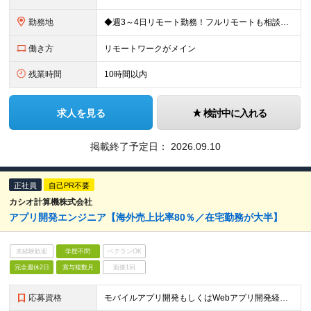
勤務地
◆週3～4日リモート勤務！フルリモートも相談可 ◆出社の場合は16:30退社 ◆転勤なし 【本社】 東京都港区新橋3-5-1 サンパウロビル2F (変更の範囲)上記を除く当社関連勤務地
働き方
リモートワークがメイン
残業時間
10時間以内
求人を見る
検討中に入れる
掲載終了予定日：
2026.09.10
正社員
自己PR不要
カシオ計算機株式会社
アプリ開発エンジニア【海外売上比率80％／在宅勤務が大半】
未経験歓迎
学歴不問
ベテランOK
完全週休2日
賞与複数月
面接1回
応募資格
モバイルアプリ開発もしくはWebアプリ開発経験（バックエンド含む）をお持ちの方