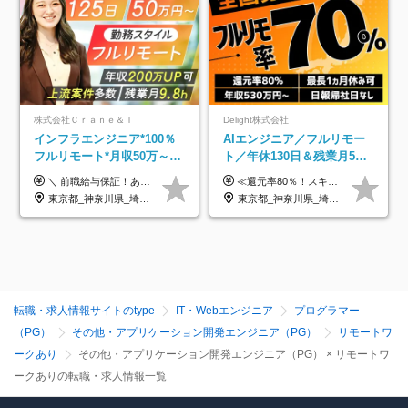
株式会社Ｃｒａｎｅ＆Ｉ
Delight株式会社
インフラエンジニア*100％
AIエンジニア／フルリモー
フルリモート*月収50万～*
ト／年休130日＆残業月5h
クラウド×上流工程*前職給
以下／1カ月連休可／案件選
＼ 前職給与保証！あなたのこれまでの経験を正当評価 ／ ★月収50万円～スタート！【年俸600万～1,162万8,000円（12分割）】 ――「頑張りが給与に直結しない…」そんな不満とは無縁の環境です。 実際、入社後に「年収150万～200万円UP」を実現した先輩エンジニアが多数活躍中！ 【 収入をさらに押し上げる充実のプラスα 】 スキルを磨くほど得をする「資格手当」 ⇒ 1資格につき毎月3,000円～30,000円を継続支給！ 成果を見逃さない「功績手当」 ⇒ 社員の頑張りに応じて最大10万円をダイレクトに支給！ スピード昇給・高年収も可能 ⇒ 1回の昇給で年収数十万UPのチャンスあり。ゆくゆくは年収1000万以上のハイクラスも目指せます。 ※経験・スキルを考慮の上決定します ※上記金額には固定残業代（月30h分・95,000円～184,000円）を含みます ※超過分は別途全額支給します ※試用期間2ヶ月間あり（その他待遇に差異はありません）
≪還元率80％！スキルや経験をしっかり収入に反映します≫ 年俸530万円以上＋業績賞与 ※スキル・経験を考慮の上、優遇いたします ※上記年俸を12分割し、月1回支給します ※上記年俸には固定残業代月20時間分(月6万9000円以上)が含まれます。残業はほとんど発生しませんが、超過した場合は追加支給します ★AIを使った自社への貢献も、貢献度に応じて給与に反映する制度があります
与保証*残業月9.8h
択制／還元率80%
東京都_神奈川県_埼玉県_千葉県_大阪府_愛知県_北海道_青森県_岩手県_宮城県_秋田県_山形県_福島県_茨城県_栃木県_群馬県_新潟県_山梨県_長野県_富山県_石川県_福井県_静岡県_岐阜県_三重県_兵庫県_京都府_滋賀県_奈良県_和歌山県_広島県_岡山県_鳥取県_島根県_山口県_徳島県_香川県_愛媛県_高知県_福岡県_熊本県_佐賀県_長崎県_大分県_宮崎県_鹿児島県_沖縄県
東京都_神奈川県_埼玉県_千葉県_大阪府_愛知県_北海道_青森県_岩手県_宮城県_秋田県_山形県_福島県_茨城県_栃木県_群馬県_新潟県_山梨県_長野県_富山県_石川県_福井県_静岡県_岐阜県_三重県_兵庫県_京都府_滋賀県_奈良県_和歌山県_広島県_岡山県_鳥取県_島根県_山口県_徳島県_香川県_愛媛県_高知県_福岡県_熊本県_佐賀県_長崎県_大分県_宮崎県_鹿児島県_沖縄県
転職・求人情報サイトのtype
IT・Webエンジニア
プログラマー
（PG）
その他・アプリケーション開発エンジニア（PG）
リモートワ
ークあり
その他・アプリケーション開発エンジニア（PG） × リモートワ
ークありの転職・求人情報一覧