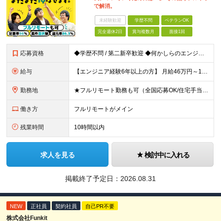
で解消。
未経験歓迎
学歴不問
ベテランOK
完全週休2日
賞与複数月
面接1回
応募資格
◆学歴不問 / 第二新卒歓迎 ◆何かしらのエンジニア経験をお持ちの方 （言語・期間・フェーズ不問） 経験浅めの方も遠慮なくご応募ください！ ■入社前Q＆A ────── ◎実力に見合った報酬が手に
給与
【エンジニア経験6年以上の方】 月給46万円～100万円（固定残業代含む） ※上記月給には月30時間分の固定残業代（月8万7,400円～月19万円）を含む。超過分は全額支給。 【エンジニア経験4年以
勤務地
★フルリモート勤務も可（全国応募OK/住宅手当を支給します） ※案件によって常駐が必要になる場合があります。 ※希望がない限り、転勤はありません ※U・Iターン歓迎 ★ルトラの社員は全国各地で活躍中
働き方
フルリモートがメイン
残業時間
10時間以内
求人を見る
検討中に入れる
掲載終了予定日：
2026.08.31
NEW
正社員
契約社員
自己PR不要
株式会社Funkit