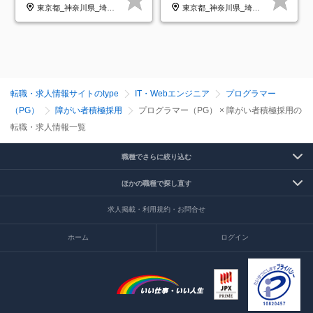
択制／還元率80%
◆住宅手当制度あり/s
東京都_神奈川県_埼玉県_千葉県_大阪府_愛知県_北海道_青森県_岩手県_宮城県_秋田県_山形県_福島県_茨城県_栃木県_群馬県_新潟県_山梨県_長野県_富山県_石川県_福井県_静岡県_岐阜県_三重県_兵庫県_京都府_滋賀県_奈良県_和歌山県_広島県_岡山県_鳥取県_島根県_山口県_徳島県_香川県_愛媛県_高知県_福岡県_熊本県_佐賀県_長崎県_大分県_宮崎県_鹿児島県_沖縄県
東京都_神奈川県_埼玉県_千葉県_大阪府_愛知県_青森県_岩手県_宮城県_秋田県_山形県_福島県_茨城県_栃木県_群馬県_山梨県_長野県_福井県_静岡県_岐阜県_三重県_兵庫県_京都府_滋賀県_奈良県_広島県_岡山県_山口県_香川県_福岡県_熊本県_佐賀県_長崎県_大分県_宮崎県_鹿児島県
転職・求人情報サイトのtype
IT・Webエンジニア
プログラマー
（PG）
障がい者積極採用
プログラマー（PG） × 障がい者積極採用の
転職・求人情報一覧
職種でさらに絞り込む
ほかの職種で探し直す
求人掲載・利用規約・お問合せ
ホーム
ログイン