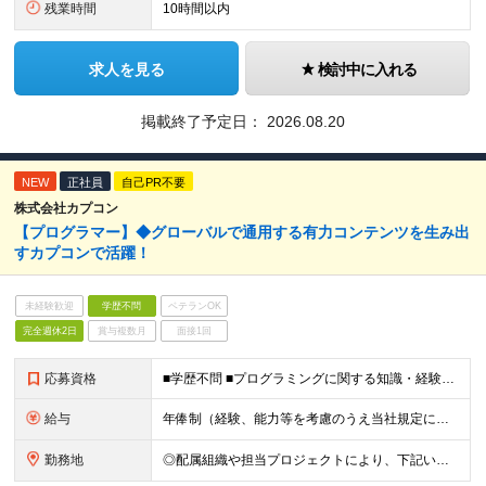
残業時間
10時間以内
求人を見る
検討中に入れる
掲載終了予定日：
2026.08.20
NEW
正社員
自己PR不要
株式会社カプコン
【プログラマー】◆グローバルで通用する有力コンテンツを生み出
すカプコンで活躍！
未経験歓迎
学歴不問
ベテランOK
完全週休2日
賞与複数月
面接1回
応募資格
■学歴不問 ■プログラミングに関する知識・経験がある方 ※配属組織や担当プロジェクトにより異なる場合がございます。 ※詳細は、当社HPの採用情報をご参照ください。 ＜https://job.axo
給与
年俸制（経験、能力等を考慮のうえ当社規定により決定） 給与改定：年1回
勤務地
◎配属組織や担当プロジェクトにより、下記いずれかの勤務地となります。 ※関西に本社あり※ ・東京（新宿） ・大阪（大阪市中央区） (変更の範囲)会社の定める勤務地