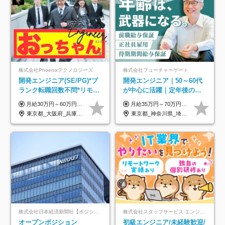
株式会社Phoenixテクノロジーズ
株式会社フューチャーゲート
開発エンジニア(SE/PG)*ブ
開発エンジニア｜50～60代
ランク転職回数不問*リモー
が中心に活躍｜定年後の給
ト案件多数*残業ほぼ0*通院
与減ナシ｜年収50万円アッ
月給30万円～60万円+住宅手当+職能手当+役職手当+決算賞与+報奨金 ※経験・能力を考慮し、優遇します ※給与には20時間分のみなし時間外手当(3万7000円以上)を含みます(超過時間分は別途追加支給) ※試用期間3～6ヵ月あり(その間の給与、待遇に差異なし) ※場合によって契約社員での採用の可能性あり(面接時に応相談)
月給35万円～70万円（固定残業代30時間分63,869円～を含む）+賞与年1回 ※30時間を超える分は別途支給します ●これまでのご経験・スキル・前職給与をできる限り考慮します ●待機期間も給与を100％支給します ●試用期間中も給与や福利厚生は同じです ≪年収を維持しながら長く働けます！≫ 一般的な企業では55歳や60歳を機に年収が下がりますが、 当社は役職などではなく「スキルや経験」で評価。 エンジニアとして長く働きながら あなたにふさわしい年収を維持できます！
のための半休制度あり
プ実績／昇給率92％（直近3
東京都_大阪府_兵庫県_京都府_福岡県
東京都_神奈川県_埼玉県_千葉県
年）
株式会社日本経済新聞社【ポジションマッチ登録】
株式会社スタッフサービス エンジニアリング事業本部
オープンポジション
初級エンジニア/未経験歓迎/