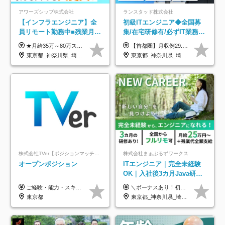
アワーズシップ株式会社
ランスタッド株式会社
【インフラエンジニア】全
初級ITエンジニア◆全国募
員リモート勤務中■残業月
集/在宅研修有/必ずIT業務配
3h■最大3ヶ月の連休あり■
属/月収例29.5万円/Web面接
★月給35万～80万スタートも可 【未経験の方】 ■月給26万～80万＋賞与年2回（年2ヶ月分） 【何かしらのインフラエンジニア経験をお持ちの方】 ■月給35万～80万＋賞与年2回（年2ヶ月分） ※スキル・経験などを考慮し決定します ※試用期間6ヶ月あり。期間中は契約社員となります。その他の待遇に差異はありません（試用期間終了後、昇給の可能性あり） ※上記金額には固定残業代（月30時間分／4万9600円～15万2600円）を含みます。超過分は別途支給いたします。 ＼頑張りはインセンティブで還元！／ クライアントに貢献度を評価され、当社のエンジニアが追加で案件に参画することになるなど、会社にとって利益になる行動はしっかり評価します。 会社の成長に貢献できていることを実感でき、「もっと頑張ろう」と思える体制づくりを整えています！
【首都圏】月収例29.5万円（月給26万円＋諸手当） 【東海・関西】月収例28.5万円（月給25万円＋諸手当） 【九州】月収例26万円（月給23万円＋諸手当） ※経験・スキル・前職給与を踏まえ、総合的に判断して決定します。 例：首都圏 月収例31万円（月給27万円＋諸手当） ◆各種手当 ・通勤手当（上限4万円まで） ・残業代手当（1分単位で全額支給） ※固定残業代制は採用しておりません ・深夜勤務手当 ・資格取得支援（ランクに応じてお祝い金1万円～10万円を支給） ◆昇給：年1回 ◆補足 ・研修中1ヶ月間は、時給1670円となります。 ・試用期間6ヶ月あり。その間の待遇に変更はありません。 ※詳細は面接時にご案内します。
年休126日■20～30代活躍
1回/SE
東京都_神奈川県_埼玉県_千葉県_大阪府
東京都_神奈川県_埼玉県_千葉県_大阪府_愛知県_兵庫県_京都府_福岡県
中！
株式会社TVer【ポジションマッチ登録】
株式会社まぁぶるずワークス
オープンポジション
ITエンジニア｜完全未経験
OK｜入社後3カ月Java研修
｜リモート率8割以上｜充実
ご経験・能力・スキル等により、当社基準にて優遇・相談のうえ決定いたします。
＼ボーナスあり！初年度から年収300万円以上／ ■月給25万円～35万円＋残業代全額支給＋各種手当＋賞与年1回 ◎経験・年齢・スキルなどを考慮し、できるだけ優遇します ◎試用期間中(3カ月)は契約社員で、月給21万円＋諸手当になります。 (試用期間中は残業が発生しません。その他の待遇に変更はありません) ----------------- ＼3つの評価軸！実力次第で早期収入アップ！／ 【1】スキル(IT理解、実装力、設計) 【2】実務力(現場評価、コミュ力、品質) 【3】姿勢(自走力、意欲、責任感) この3つの評価軸で、3カ月ごとに評価。社内グレードにより、給与が決まる明確な仕組みです。何ができれば給与が上がるのか分かりやすく、実力や努力次第で早期に収入を増やせます！ 【固定残業代について】 なし（残業代は、実際の労働時間に応じて別途全額支給）
のキャリア支援｜残業月10h
東京都
東京都_神奈川県_埼玉県_千葉県_大阪府_愛知県_北海道_青森県_岩手県_宮城県_秋田県_山形県_福島県_茨城県_栃木県_群馬県_新潟県_山梨県_長野県_富山県_石川県_福井県_静岡県_岐阜県_三重県_兵庫県_京都府_滋賀県_奈良県_和歌山県_広島県_岡山県_鳥取県_島根県_山口県_徳島県_香川県_愛媛県_高知県_福岡県_熊本県_佐賀県_長崎県_大分県_宮崎県_鹿児島県_沖縄県