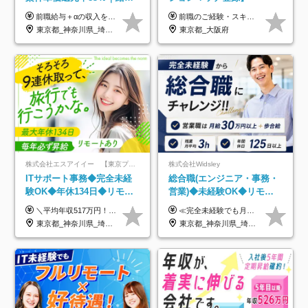
UP保証｜年休140日｜在宅
前職給与＋αの収入を保証 月給42万円～120万円＋各種手当＋賞与 給与基準が明確かつ高還元です。 一人ひとりが安定した環境のもと、長く活躍できる職場を目指しています。 ※平均年収650万円 ・還元率83％ ・各種手当について 職能手当／職務手当／資格手当／営業手当 など ※前職での経験・能力、給与などを考慮の上、当社規定により優遇いたします ※試用期間あり（3ヶ月／期間中の条件に変動はありません） ※上記金額には固定残業代（78,948円～225,564円/月30時間分）を含みます 超過分は別途全額支給いたします ・年収UPを保証 過去には転職時に〈年収200万円UP〉したエンジニアも在籍しています。入社時だけでなく、入社後も安心の給与水準で働ける環境です。キャリアや技術力が正当に評価されていないと感じていたら、一度面接でお話ししましょう！ 当社では管理職の人数は最低限にし、無駄な管理をしません。その費用削減分を社員の給与に還元しています！
前職のご経験・スキル等を考慮して決定します。
利用率9割｜独立支援・副業
東京都_神奈川県_埼玉県_千葉県_大阪府_愛知県_北海道_青森県_岩手県_宮城県_秋田県_山形県_福島県_茨城県_栃木県_群馬県_新潟県_山梨県_長野県_富山県_石川県_福井県_静岡県_岐阜県_三重県_兵庫県_京都府_滋賀県_奈良県_和歌山県_広島県_岡山県_鳥取県_島根県_山口県_徳島県_香川県_愛媛県_高知県_福岡県_熊本県_佐賀県_長崎県_大分県_宮崎県_鹿児島県_沖縄県
東京都_大阪府
制度
株式会社エスアイイー 【東京プロマーケット上場】
株式会社Widsley
ITサポート事務◆完全未経
総合職(エンジニア・事務・
験OK◆年休134日◆リモー
営業)◆未経験OK◆リモー
トOK◆残業月7h以下◆賞与
トあり◆残業月3h◆服装髪
＼平均年収517万円！入社5年目まで毎年必ず昇給／ ■賞与年3回 ■年収800万円以上も可 ■入社3年以上の平均年収469.2万円 月給23万2000円以上＋賞与年3回＋各種手当 ☆入社5年目まで最大1万5000円の定期昇給を確約 ┃各種手当充実 ・規定の資格を取得すれば、2000円～5万円を毎月支給（2万4000円～60万円／年） ・研修中に取得した取得率95％の資格でも研修後の給料UP ※月給は年齢・経験・能力を考慮して、優遇いたします ※上記月給金額は固定残業代（20時間/3万1300円円以上）を含み、超過分は別途支給いたします ※試用期間（6ヶ月）は月給に変動はありますが、その他待遇に差異はありません ├入社後1ヶ月～3ヶ月間は、月給20万1900円となります └上記金額は固定残業代（10時間／1万6000円）を含み、超過分は別途支給いたします
≪完全未経験でも月給40万円以上も可能です！≫ -------------- 【1】ITエンジニア 月給26万円～50万円＋プロジェクト手当＋資格手当 【2】IT事務、営業事務 月給26万円～50万円＋プロジェクト手当＋資格手当 ≪【1】【2】共通≫ ★上記給与には固定残業代20時間分(月3万719円～)を含みます。残業が超過した場合は、追加支給します(残業は月平均3時間とほぼ発生しません。残業がなくても、固定残業代は支給されます) ★試用期間6ヵ月あり（期間中は月給23万1000円～。固定残業代20時間分3万719円～を含む／超過分は別途支給） -------------- 【3】SES営業、SaaS営業 月給30万円以上＋インセンティブ＋各種手当 ★上記給与には固定残業代45時間分(月7万6967円～)を含みます。残業が超過した場合は、追加支給します(残業は月平均3時間とほぼ発生しません。残業がなくても、固定残業代は支給されます) ★試用期間6ヵ月あり(期間中も給与や福利厚生は同じです)
年3回◆5年目まで必ず昇給
型自由
東京都_神奈川県_埼玉県_千葉県_大阪府_愛知県_北海道_青森県_岩手県_宮城県_秋田県_山形県_福島県_茨城県_栃木県_群馬県_新潟県_山梨県_長野県_富山県_石川県_福井県_静岡県_岐阜県_三重県_兵庫県_京都府_滋賀県_奈良県_和歌山県_広島県_岡山県_鳥取県_島根県_山口県_徳島県_香川県_愛媛県_高知県_福岡県_熊本県_佐賀県_長崎県_大分県_宮崎県_鹿児島県_沖縄県
東京都_神奈川県_埼玉県_千葉県_大阪府_愛知県_北海道_青森県_岩手県_宮城県_秋田県_山形県_福島県_茨城県_栃木県_群馬県_新潟県_山梨県_長野県_富山県_石川県_福井県_静岡県_岐阜県_三重県_兵庫県_京都府_滋賀県_奈良県_和歌山県_広島県_岡山県_鳥取県_島根県_山口県_徳島県_香川県_愛媛県_高知県_福岡県_熊本県_佐賀県_長崎県_大分県_宮崎県_鹿児島県_沖縄県