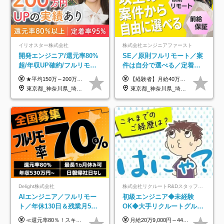
イリオスター株式会社
株式会社エンジニアファースト
開発エンジニア/還元率80%
SE／原則フルリモート／案
超/年収UP確約/フルリモ
件は自分で選べる／定着率
OK/年休130日/平均残業7h/
93%／20～30代活躍中！
★平均150万～200万円年収UPを実現！ ★前職給与を100％保証！ ★案件内容の開示・明確な評価体制あり ⇒クライアント評価で即昇給を実現したケースも◎ ★年12回（毎月昇給チャンスあり） ■月給35万円～103万円 ※経験・能力・前職給与を考慮し、決定 ※上記給与には月30時間分(6万6500円以上)の固定残業代が含まれます。超過分は手当として別途支給します ※試用期間3ヶ月あり(期間中の給与・待遇面に差異はありません) ▼収入アップの実例をご紹介 ───────────── ★働き方改革をした30代男性（PG） 子どもが生まれたばかりなのに、忙しい現場で残業も月50～60時間が当たり前。 ⇒残業ほぼゼロ＆週3リモートの働き方に！しかも給与もアップ！ ★収入アップした30代男性（PM） 子供が3人いて家計も苦しく、残業代で稼ぐ日々… ⇒残業をたくさんしていた年収額より、100万円以上アップしました！
【経験者】月給40万円～120万円(固定残業代含む)+各種手当 ★前職給与の総収入額を100％保証｜還元率84％〜100％ ★20代の平均年収570万円 ※月給には、みなし残業手当(月30時間／5万8000円以上)を含みます 超過分は別途追加支給 ※固定残業代は、時間外労働の有無に関わらず30時間分を、月5万8000円~15万7000円支給 ※上記を超える時間外労働分は追加で支給 【未経験者】月給21万円以上＋各種手当 固定残業なし(残業代発生分全額支給) ※6ヶ月の試用期間あり（※条件に変動なし） ▼単価連動性×還元率は84％～100％で収入の大幅UPが可能！ ・案件単価が月50万円の場合：年収417万円 ・案件単価が月70万円の場合：年収584万円 ・案件単価が月100万円の場合：年収834万円 ＜モデル年収＞ ▼400万円～500万円(入社初年度) ▼542万円～626万円(入社2年) ▼667万円～700万円(入社3年） ▼709万円～801万円(入社5年）
約2万件の案件から選択
東京都_神奈川県_埼玉県_千葉県_大阪府_愛知県_北海道_青森県_岩手県_宮城県_秋田県_山形県_福島県_茨城県_栃木県_群馬県_新潟県_山梨県_長野県_富山県_石川県_福井県_静岡県_岐阜県_三重県_兵庫県_京都府_滋賀県_奈良県_和歌山県_広島県_岡山県_鳥取県_島根県_山口県_徳島県_香川県_愛媛県_高知県_福岡県_熊本県_佐賀県_長崎県_大分県_宮崎県_鹿児島県_沖縄県
東京都_神奈川県_埼玉県_千葉県_大阪府_愛知県_北海道_青森県_岩手県_宮城県_秋田県_山形県_福島県_茨城県_栃木県_群馬県_新潟県_山梨県_長野県_富山県_石川県_福井県_静岡県_岐阜県_三重県_兵庫県_京都府_滋賀県_奈良県_和歌山県_広島県_岡山県_鳥取県_島根県_山口県_徳島県_香川県_愛媛県_高知県_福岡県_熊本県_佐賀県_長崎県_大分県_宮崎県_鹿児島県_沖縄県
Delight株式会社
株式会社リクルートR&Dスタッフィング【リクルートグループ】
AIエンジニア／フルリモー
初級エンジニア◆未経験
ト／年休130日＆残業月5h
OK◆大手リクルートグルー
以下／1カ月連休可／案件選
プ正社員◆独自の教育体制
≪還元率80％！スキルや経験をしっかり収入に反映します≫ 年俸530万円以上＋業績賞与 ※スキル・経験を考慮の上、優遇いたします ※上記年俸を12分割し、月1回支給します ※上記年俸には固定残業代月20時間分(月6万9000円以上)が含まれます。残業はほとんど発生しませんが、超過した場合は追加支給します ★AIを使った自社への貢献も、貢献度に応じて給与に反映する制度があります
月給20万9,000円～44万円 ※試用期間6カ月あり（期間中の待遇に変更なし） ※経験・能力・前給を考慮の上、決定いたします ※時間外手当100％支給 ※派遣就業先が変更となる場合には、就業規則、労使協定等に基づき賃金が変更となる可能性があります