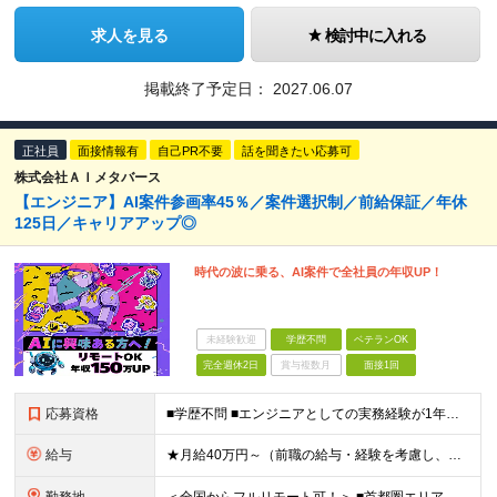
求人を見る
検討中に入れる
掲載終了予定日：
2027.06.07
正社員
面接情報有
自己PR不要
話を聞きたい応募可
株式会社ＡＩメタバース
【エンジニア】AI案件参画率45％／案件選択制／前給保証／年休
125日／キャリアアップ◎
時代の波に乗る、AI案件で全社員の年収UP！
未経験歓迎
学歴不問
ベテランOK
完全週休2日
賞与複数月
面接1回
応募資格
■学歴不問 ■エンジニアとしての実務経験が1年以上ある方 └開発、インフラ、工程、言語は一切不問です ★「テスト、マニュアル作成、運用保守しか経験がない…」という方でもOK！ ★AI未経験ももちろんO
給与
★月給40万円～（前職の給与・経験を考慮し、前職以上の年収を保障します！） ※上記には固定残業代（30時間分／5万6000円～）を含みます ┗残業が少ない月（平均8時間程度）でも、30時間分全額を「