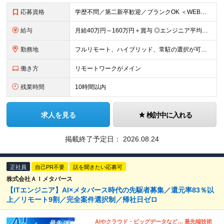
応募資格
学歴不問／第二新卒歓迎／ブランクOK ＜WEB面談1回のみ！即日内定も◎＞ 【応募条件】 ・ITエンジニアとして1年以上の実務経験をお持ちの方 ※インフラ・開発・言語・工程・業界など不問 ※転職回
給与
月給40万円～160万円＋賞与 ◎エンジニア平均年収820万円 ◎入社した全員が年収UPしています！（前職年収180万円UP） ◎単価連動型：還元率83％～最大100%だから高収入が実現 ◎待機時給
勤務地
フルリモート、ハイブリッド、常駐の選択が可能＆帰社日なし ●下記エリアを中心とするクライアント先、または自宅にて勤務 首都圏：東京・埼玉・千葉・神奈川 関西：大阪・兵庫・京都・滋賀・奈良・和歌山 東
働き方
リモートワークがメイン
残業時間
10時間以内
求人を見る
検討中に入れる
掲載終了予定日：
2026.08.24
正社員
自己PR不要
話を聞きたい応募可
株式会社ＡＩメタバース
【ITエンジニア】AI×メタバース時代の先駆者募集／還元率83％以
上／リモート9割／完全案件選択制／帰社⽇ゼロ
AIやクラウド・ビッグデータなど… 最先端技術