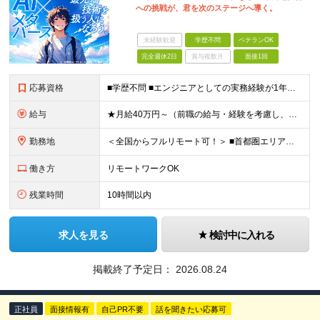
への挑戦が、君を次のステージへ導く。
未経験歓迎
学歴不問
ベテランOK
完全週休2日
賞与複数月
面接1回
応募資格
■学歴不問 ■エンジニアとしての実務経験が1年以上ある方 └開発、インフラ、工程、言語は一切不問です ★「テスト、マニュアル作成、運用保守しか経験がない…」という方でもOK！ ★AI未経験ももちろんO
給与
★月給40万円～（前職の給与・経験を考慮し、前職以上の年収を保障します！） ※上記には固定残業代（30時間分／5万6000円～）を含みます ┗残業が少ない月（平均8時間程度）でも、30時間分全額を「
勤務地
＜全国からフルリモート可！＞ ■首都圏エリア（東京・神奈川・千葉・埼玉）・大阪・名古屋・福岡を中心とした全国各地のプロジェクト先に参画いただきます。 ※ご希望をお伺いした上で決定いたします ※転勤なし
働き方
リモートワークOK
残業時間
10時間以内
求人を見る
検討中に入れる
掲載終了予定日：
2026.08.24
正社員
面接情報有
自己PR不要
話を聞きたい応募可