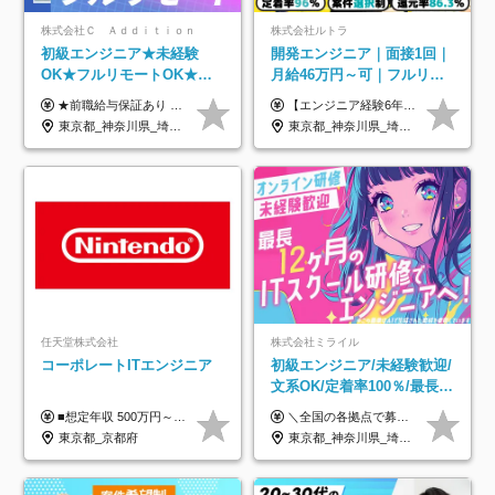
株式会社Ｃ Ａｄｄｉｔｉｏｎ
株式会社ルトラ
初級エンジニア★未経験
開発エンジニア｜面接1回｜
OK★フルリモートOK★月
月給46万円～可｜フルリモ
給32万円～★残業月10h＆
ートも可｜案件選択制｜定
★前職給与保証あり ★月給32万円以上＋インセンティブあり 月給32万円以上＋インセンティブ＋各種手当 ※上記には固定残業代（月30時間・44,400円～）を含みます ※超過分は別途支給します ※試用期間はございません ★＼成果＝あなたの収入／★ 【1】案件単価ー8万円＝あなたの給与 参画したプロジェクトの案件単価から 一律8万円引いた金額があなたの給与です！ （月給例） ■1人称での構築・小規模な詳細設計 案件単価55万円ー8万円＝月給47万円（還元率85.5%） ■大型案件の設計・構築やプロジェクト管理 案件単価90万円ー8万円＝月給82万円（還元率91.1%） ‥‥‥‥‥‥‥‥‥‥‥‥‥‥‥‥‥‥ 【2】月給の他にも豊富なインセンティブあり 全員が月3～13万円のインセンティブをゲットしています！ ≪インセンティブ制度≫ 稼働している現場で増員・交代が発生し、 当社の人員を配属が決定した際に支給。 ◇C Addition正社員が参画 ：実粗利の10%／毎月 ◇協力会社所属の社員が参画：実粗利の30%／毎月 ≪リファラル制度≫ あなたの知り合いが当社のメンバーになった際に、 毎月1人あたり2万円支給します◎ ‥‥‥‥‥‥‥‥‥‥‥‥‥‥‥‥‥‥
【エンジニア経験6年以上の方】 月給46万円～100万円（固定残業代含む） ※上記月給には月30時間分の固定残業代（月8万7,400円～月19万円）を含む。超過分は全額支給。 【エンジニア経験4年以上の方】 月給42万円～100万円（固定残業代含む） ※上記月給には月30時間分の固定残業代（月7万9,800円～月19万円）を含む。超過分は全額支給。 【エンジニア経験4年未満の方】 月給38万円～100万円（固定残業代含む） ※上記月給には月30時間分の固定残業代（月7万2,200円～月19万円）を含む。超過分は全額支給。 ※経験、スキル、前職給与などを踏まえて決定。 ◆ルトラの給与制度のポイント！◆ ・社員の95%が入社時に年収UP！最高で300万円UPの実績も ・平均還元率86.3%（交通費・住宅手当・会社負担分の社保も含む） ・人柄やポテンシャルを評価し、スキル以上の希望年収を提示することも ・退職金制度やリファラル手当（平均50万円）あり
年休120日以上★副業可
着率96％以上｜副業OK｜住
東京都_神奈川県_埼玉県_千葉県_大阪府_愛知県_北海道_青森県_岩手県_宮城県_秋田県_山形県_福島県_茨城県_栃木県_群馬県_新潟県_山梨県_長野県_富山県_石川県_福井県_静岡県_岐阜県_三重県_兵庫県_京都府_滋賀県_奈良県_和歌山県_広島県_岡山県_鳥取県_島根県_山口県_徳島県_香川県_愛媛県_高知県_福岡県_熊本県_佐賀県_長崎県_大分県_宮崎県_鹿児島県_沖縄県
東京都_神奈川県_埼玉県_千葉県_大阪府_愛知県_北海道_青森県_岩手県_宮城県_秋田県_山形県_福島県_茨城県_栃木県_群馬県_新潟県_山梨県_長野県_富山県_石川県_福井県_静岡県_岐阜県_三重県_兵庫県_京都府_滋賀県_奈良県_和歌山県_広島県_岡山県_鳥取県_島根県_山口県_徳島県_香川県_愛媛県_高知県_福岡県_熊本県_佐賀県_長崎県_大分県_宮崎県_鹿児島県_沖縄県
宅手当
任天堂株式会社
株式会社ミライル
コーポレートITエンジニア
初級エンジニア/未経験歓迎/
文系OK/定着率100％/最長1
年の自社ITスクール研修あ
■想定年収 500万円～900万円 月給制 月給278,000円～ ※残業が発生した場合、残業代を別途全額支給します ※試用期間2ヶ月あり(待遇や給与に差異はありません)
＼全国の各拠点で募集中！／ 給与は以下の通り、勤務地により異なります。 札幌：月給23万円～27万円 仙台：月給22万円～26万円 新潟：月給22万円～26万円 東京：月給26万円～30万円 大阪：月給24万円～29万円 福岡：月給23.5万円～27万円 沖縄：月給21万円～26万円 ◎給与は知識や経験を考慮して決定します。 ◎残業は別途全額支給します。 ◎試用期間12カ月あり（給与は以下の通りです。その他条件に変更はありません） （試用期間の給与） 札幌：月給18.6万円～ 仙台：月給19万円～ 新潟：月給18万円～ 東京：月給22万円～ 大阪：月給20.8万円～ 福岡：月給19万円～ 沖縄：月給18万円～
り/年休130日
東京都_京都府
東京都_神奈川県_埼玉県_千葉県_大阪府_愛知県_北海道_青森県_岩手県_宮城県_秋田県_山形県_福島県_茨城県_栃木県_群馬県_新潟県_山梨県_長野県_富山県_石川県_福井県_静岡県_岐阜県_三重県_兵庫県_京都府_滋賀県_奈良県_和歌山県_広島県_岡山県_鳥取県_島根県_山口県_徳島県_香川県_愛媛県_高知県_福岡県_熊本県_佐賀県_長崎県_大分県_宮崎県_鹿児島県_沖縄県