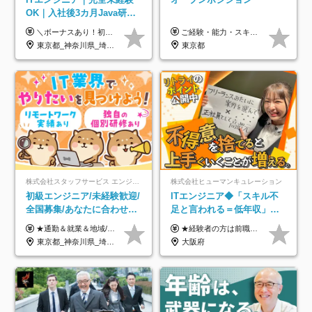
OK｜入社後3カ月Java研修
｜リモート率8割以上｜充実
＼ボーナスあり！初年度から年収300万円以上／ ■月給25万円～35万円＋残業代全額支給＋各種手当＋賞与年1回 ◎経験・年齢・スキルなどを考慮し、できるだけ優遇します ◎試用期間中(3カ月)は契約社員で、月給21万円＋諸手当になります。 (試用期間中は残業が発生しません。その他の待遇に変更はありません) ----------------- ＼3つの評価軸！実力次第で早期収入アップ！／ 【1】スキル(IT理解、実装力、設計) 【2】実務力(現場評価、コミュ力、品質) 【3】姿勢(自走力、意欲、責任感) この3つの評価軸で、3カ月ごとに評価。社内グレードにより、給与が決まる明確な仕組みです。何ができれば給与が上がるのか分かりやすく、実力や努力次第で早期に収入を増やせます！ 【固定残業代について】 なし（残業代は、実際の労働時間に応じて別途全額支給）
ご経験・能力・スキル等により、当社基準にて優遇・相談のうえ決定いたします。
のキャリア支援｜残業月10h
東京都_神奈川県_埼玉県_千葉県_大阪府_愛知県_北海道_青森県_岩手県_宮城県_秋田県_山形県_福島県_茨城県_栃木県_群馬県_新潟県_山梨県_長野県_富山県_石川県_福井県_静岡県_岐阜県_三重県_兵庫県_京都府_滋賀県_奈良県_和歌山県_広島県_岡山県_鳥取県_島根県_山口県_徳島県_香川県_愛媛県_高知県_福岡県_熊本県_佐賀県_長崎県_大分県_宮崎県_鹿児島県_沖縄県
東京都
株式会社スタッフサービス エンジニアリング事業本部
株式会社ヒューマンキュレーション
初級エンジニア/未経験歓迎/
ITエンジニア◆「スキル不
全国募集/あなたに合わせた
足と言われる＝低年収」で
オリジナル研修をご用
はない！｜ 不安を克服し、
★通勤＆就業＆地域/住宅＆役職手当あり ★残業代は全額支給 ★選べる給与制度あり！ ■東京・神奈川・千葉・埼玉勤務の場合 月給24.5万円～55万円＋諸手当 （残業代は全額支給） (20,000円の地域/住宅手当込み) ■愛知・京都・大阪・兵庫勤務の場合 月給24万円以上＋諸手当 （残業代は全額支給） (15,000円の地域/住宅手当込み) ■茨城・栃木・群馬・静岡・三重・滋賀・広島・福岡勤務の場合 月給23.5万円以上＋諸手当 （残業代は全額支給） (10,000円の地域/住宅手当込み) ■北海道・宮城・山梨・長野・岐阜・奈良・和歌山・岡山勤務の場合 月給23万円以上＋諸手当 （残業代は全額支給） (5,000円の地域/住宅手当込み) ■その他のエリア勤務の場合 月給22.5万円以上＋諸手当 （残業代は全額支給） ※経験や能力を考慮し、当社規定により優遇します 【昇給：年一回実施】 【選べる給与制度】 ★収入を重視する方に… 「変動型人事制度」の選択も可能（派遣先からの評価に応じて収入アップ！） ※年2回のタイミングで希望者と面談の上決定します。
★経験者の方は前職の年収以上を保証します ★案件単価を開示した上で80％以上を還元します 月給25万円以上＋賞与年2回 ※経験や能力を考慮の上で優遇します ※試用期間が3ヶ月(その間の給与・待遇・雇用形態に変更はありません) ※月給には月20時間分のみなし残業手当(5万円)を含みます(超過分は別途支給) ★残業平均は月10時間以下ですので、毎月10時間分程度はお得です！
意/AI・IoT/残業平均8時間
年収アップした社員の実例
東京都_神奈川県_埼玉県_千葉県_大阪府_愛知県_北海道_岩手県_宮城県_山形県_福島県_茨城県_栃木県_群馬県_山梨県_長野県_富山県_石川県_静岡県_岐阜県_三重県_兵庫県_京都府_滋賀県_奈良県_広島県_岡山県_山口県_愛媛県_福岡県_熊本県_長崎県
大阪府