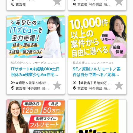
約2万件の案件から選択
東京都
東京都_神奈川県_埼玉県_千葉県_大阪府_愛知県_北海道_青森県_岩手県_宮城県_秋田県_山形県_福島県_茨城県_栃木県_群馬県_新潟県_山梨県_長野県_富山県_石川県_福井県_静岡県_岐阜県_三重県_兵庫県_京都府_滋賀県_奈良県_和歌山県_広島県_岡山県_鳥取県_島根県_山口県_徳島県_香川県_愛媛県_高知県_福岡県_熊本県_佐賀県_長崎県_大分県_宮崎県_鹿児島県_沖縄県
株式会社スタッフサービス エンジニアリング事業本部
株式会社エンジニアファースト
ITサポート■未経験OK■土日
SE／原則フルリモート／案
祝休み■残業少なめ■在宅実
件は自分で選べる／定着率
績あり■約900種類のスキル
93%／20～30代活躍中！
★通勤＆就業＆地域/住宅＆役職手当あり ★残業代は全額支給 ★選べる給与制度あり！ ■東京・神奈川・千葉・埼玉勤務の場合 月給24.5万円～55万円＋諸手当 （残業代は全額支給） (20,000円の地域/住宅手当込み) ■愛知・京都・大阪・兵庫勤務の場合 月給24万円以上＋諸手当 （残業代は全額支給） (15,000円の地域/住宅手当込み) ■茨城・栃木・群馬・静岡・三重・滋賀・広島・福岡勤務の場合 月給23.5万円以上＋諸手当 （残業代は全額支給） (10,000円の地域/住宅手当込み) ■北海道・宮城・山梨・長野・岐阜・奈良・和歌山・岡山勤務の場合 月給23万円以上＋諸手当 （残業代は全額支給） (5,000円の地域/住宅手当込み) ■その他のエリア勤務の場合 月給22.5万円以上＋諸手当 （残業代は全額支給） ※経験や能力を考慮し、当社規定により優遇します 【昇給：年一回実施】 【選べる給与制度】 ★収入を重視する方に… 「変動型人事制度」の選択も可能（派遣先からの評価に応じて収入アップ！） ※年2回のタイミングで希望者と面談の上決定します。
【経験者】月給40万円～120万円(固定残業代含む)+各種手当 ★前職給与の総収入額を100％保証｜還元率84％〜100％ ★20代の平均年収570万円 ※月給には、みなし残業手当(月30時間／5万8000円以上)を含みます 超過分は別途追加支給 ※固定残業代は、時間外労働の有無に関わらず30時間分を、月5万8000円~15万7000円支給 ※上記を超える時間外労働分は追加で支給 【未経験者】月給21万円以上＋各種手当 固定残業なし(残業代発生分全額支給) ※6ヶ月の試用期間あり（※条件に変動なし） ▼単価連動性×還元率は84％～100％で収入の大幅UPが可能！ ・案件単価が月50万円の場合：年収417万円 ・案件単価が月70万円の場合：年収584万円 ・案件単価が月100万円の場合：年収834万円 ＜モデル年収＞ ▼400万円～500万円(入社初年度) ▼542万円～626万円(入社2年) ▼667万円～700万円(入社3年） ▼709万円～801万円(入社5年）
アップ講座あり■全国募集
東京都_神奈川県_埼玉県_千葉県_大阪府_愛知県_北海道_岩手県_宮城県_山形県_福島県_茨城県_栃木県_群馬県_山梨県_長野県_富山県_石川県_静岡県_岐阜県_三重県_兵庫県_京都府_滋賀県_奈良県_広島県_岡山県_山口県_愛媛県_福岡県_熊本県_長崎県
東京都_神奈川県_埼玉県_千葉県_大阪府_愛知県_北海道_青森県_岩手県_宮城県_秋田県_山形県_福島県_茨城県_栃木県_群馬県_新潟県_山梨県_長野県_富山県_石川県_福井県_静岡県_岐阜県_三重県_兵庫県_京都府_滋賀県_奈良県_和歌山県_広島県_岡山県_鳥取県_島根県_山口県_徳島県_香川県_愛媛県_高知県_福岡県_熊本県_佐賀県_長崎県_大分県_宮崎県_鹿児島県_沖縄県