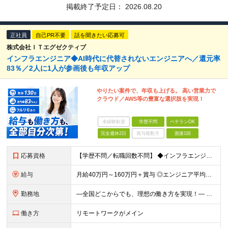
掲載終了予定日：
2026.08.20
正社員
自己PR不要
話を聞きたい応募可
株式会社ＩＴエグゼクティブ
インフラエンジニア◆AI時代に代替されないエンジニアへ／還元率
83％／2人に1人が参画後も年収アップ
やりたい案件で、年収も上げる。 高い営業力で
クラウド／AWS等の豊富な選択肢を実現！
未経験歓迎
学歴不問
ベテランOK
完全週休2日
賞与複数月
面接1回
応募資格
【学歴不問／転職回数不問】 ◆インフラエンジニアの経験1年以上 領域、業界、工程は問いません！ ◆こんな方にぴったり ◎これまでの経験・スキルを活かしたい方 ◎本当の実力を正当に評価してほしい方
給与
月給40万円～160万円＋賞与 ◎エンジニア平均年収820万円 ◎入社した全員が年収UPしています！（前職年収180万円UP） ◎単価連動型：還元率83％～最大100%だから高収入が実現 ◎待機時給
勤務地
―全国どこからでも、理想の働き方を実現！― 〇柔軟な勤務スタイルを実現 フレックス制度にも対応、社内業務/帰社日ゼロ。 9割以上のメンバーが「フルリモート」または「リモート併用」の働き方で活躍中。 ス
働き方
リモートワークがメイン