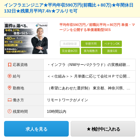
インフラエンジニア★平均年収590万円(前職比＋80万)★年間休日
132日★残業月平均7.4h★フルリモ可
平均年収590万円／前職比平均＋80万円 単価・マ
ージンを公開する単価連動型SES
未経験歓迎
学歴不問
ベテランOK
完全週休2日
賞与複数月
面接1回
応募資格
・インフラ（NW/サーバ/クラウド）の実務経験をお持ちの方（目安：1年以上は全員面接確定） ・インフラに興味がある未経験の方 ・学歴不問 ■ こんな方を歓迎します ・IaC（Terraform等）
給与
＜＜仕組み＞＞ 月単価に応じて会社ＨＰで公開しているテーブルにもとづき毎月決定されます！ https://www.tech4u.dev/payroll ＜＜実績＞＞ 平均年収実績：590万円 ＜＜
勤務地
（希望にあわせた選択制） 東京都、神奈川県、埼玉県、千葉県、大阪府、兵庫県、京都府、愛知県、福岡県の各プロジェクト先 ・フル／ハイブリッドリモート案件あり ・転勤なし ・U・Iターンも歓迎＆支援可能
働き方
リモートワークがメイン
残業時間
10時間以内
求人を見る
検討中に入れる