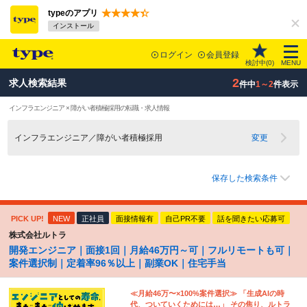
typeのアプリ
インストール
ログイン
会員登録
検討中(
0
)
MENU
2
求人検索結果
件中
1～2
件表示
インフラエンジニア × 障がい者積極採用の転職・求人情報
インフラエンジニア／障がい者積極採用
変更
保存した検索条件
PICK UP!
NEW
正社員
面接情報有
自己PR不要
話を聞きたい応募可
株式会社ルトラ
開発エンジニア｜面接1回｜月給46万円～可｜フルリモートも可｜
案件選択制｜定着率96％以上｜副業OK｜住宅手当
≪月給46万〜×100%案件選択≫ 「生成AIの時
代、ついていくためには…」 その焦り、ルトラ