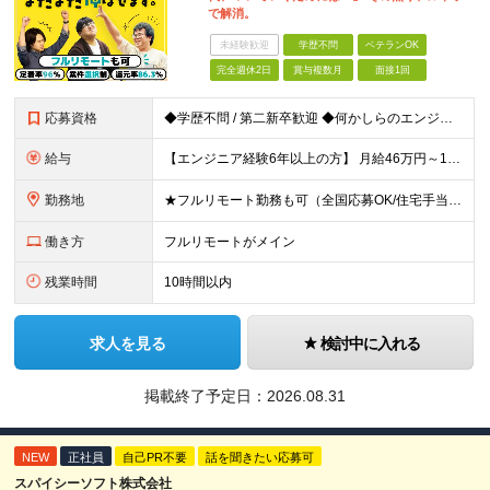
で解消。
未経験歓迎
学歴不問
ベテランOK
完全週休2日
賞与複数月
面接1回
応募資格
◆学歴不問 / 第二新卒歓迎 ◆何かしらのエンジニア経験をお持ちの方 （言語・期間・フェーズ不問） 経験浅めの方も遠慮なくご応募ください！ ■入社前Q＆A ────── ◎実力に見合った報酬が手に
給与
【エンジニア経験6年以上の方】 月給46万円～100万円（固定残業代含む） ※上記月給には月30時間分の固定残業代（月8万7,400円～月19万円）を含む。超過分は全額支給。 【エンジニア経験4年以
勤務地
★フルリモート勤務も可（全国応募OK/住宅手当を支給します） ※案件によって常駐が必要になる場合があります。 ※希望がない限り、転勤はありません ※U・Iターン歓迎 ★ルトラの社員は全国各地で活躍中
働き方
フルリモートがメイン
残業時間
10時間以内
求人を見る
検討中に入れる
掲載終了予定日：
2026.08.31
NEW
正社員
自己PR不要
話を聞きたい応募可
スパイシーソフト株式会社