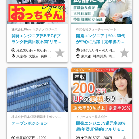
株式会社Phoenixテクノロジーズ
株式会社フューチャーゲート
開発エンジニア(SE/PG)*ブ
開発エンジニア｜50～60代
ランク転職回数不問*リモー
が中心に活躍｜定年後の給
ト案件多数*残業ほぼ0*通院
与減ナシ｜年収50万円アッ
月給30万円～60万円+住宅手当+職能手当+役職手当+決算賞与+報奨金 ※経験・能力を考慮し、優遇します ※給与には20時間分のみなし時間外手当(3万7000円以上)を含みます(超過時間分は別途追加支給) ※試用期間3～6ヵ月あり(その間の給与、待遇に差異なし) ※場合によって契約社員での採用の可能性あり(面接時に応相談)
月給35万円～70万円（固定残業代30時間分63,869円～を含む）+賞与年1回 ※30時間を超える分は別途支給します ●これまでのご経験・スキル・前職給与をできる限り考慮します ●待機期間も給与を100％支給します ●試用期間中も給与や福利厚生は同じです ≪年収を維持しながら長く働けます！≫ 一般的な企業では55歳や60歳を機に年収が下がりますが、 当社は役職などではなく「スキルや経験」で評価。 エンジニアとして長く働きながら あなたにふさわしい年収を維持できます！
のための半休制度あり
プ実績／昇給率92％（直近3
東京都_大阪府_兵庫県_京都府_福岡県
東京都_神奈川県_埼玉県_千葉県
年）
株式会社日本経済新聞社【ポジションマッチ登録】
イリオスター株式会社
オープンポジション
開発エンジニア/還元率80%
超/年収UP確約/フルリモ
OK/年休130日/平均残業7h/
年収600万円～1200万円 ※上記年収は、想定年収です。住居費補助、子手当などの各種手当を含む金額です。 ※経験・能力等を考慮の上、当社規定により決定します。
★平均150万～200万円年収UPを実現！ ★前職給与を100％保証！ ★案件内容の開示・明確な評価体制あり ⇒クライアント評価で即昇給を実現したケースも◎ ★年12回（毎月昇給チャンスあり） ■月給35万円～103万円 ※経験・能力・前職給与を考慮し、決定 ※上記給与には月30時間分(6万6500円以上)の固定残業代が含まれます。超過分は手当として別途支給します ※試用期間3ヶ月あり(期間中の給与・待遇面に差異はありません) ▼収入アップの実例をご紹介 ───────────── ★働き方改革をした30代男性（PG） 子どもが生まれたばかりなのに、忙しい現場で残業も月50～60時間が当たり前。 ⇒残業ほぼゼロ＆週3リモートの働き方に！しかも給与もアップ！ ★収入アップした30代男性（PM） 子供が3人いて家計も苦しく、残業代で稼ぐ日々… ⇒残業をたくさんしていた年収額より、100万円以上アップしました！