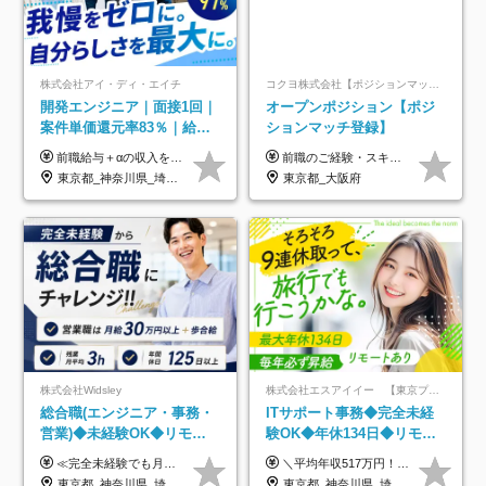
株式会社アイ・ディ・エイチ
コクヨ株式会社【ポジションマッチ登録】
開発エンジニア｜面接1回｜
オープンポジション【ポジ
案件単価還元率83％｜給与
ションマッチ登録】
UP保証｜年休140日｜在宅
前職給与＋αの収入を保証 月給42万円～120万円＋各種手当＋賞与 給与基準が明確かつ高還元です。 一人ひとりが安定した環境のもと、長く活躍できる職場を目指しています。 ※平均年収650万円 ・還元率83％ ・各種手当について 職能手当／職務手当／資格手当／営業手当 など ※前職での経験・能力、給与などを考慮の上、当社規定により優遇いたします ※試用期間あり（3ヶ月／期間中の条件に変動はありません） ※上記金額には固定残業代（78,948円～225,564円/月30時間分）を含みます 超過分は別途全額支給いたします ・年収UPを保証 過去には転職時に〈年収200万円UP〉したエンジニアも在籍しています。入社時だけでなく、入社後も安心の給与水準で働ける環境です。キャリアや技術力が正当に評価されていないと感じていたら、一度面接でお話ししましょう！ 当社では管理職の人数は最低限にし、無駄な管理をしません。その費用削減分を社員の給与に還元しています！
前職のご経験・スキル等を考慮して決定します。
利用率9割｜独立支援・副業
東京都_神奈川県_埼玉県_千葉県_大阪府_愛知県_北海道_青森県_岩手県_宮城県_秋田県_山形県_福島県_茨城県_栃木県_群馬県_新潟県_山梨県_長野県_富山県_石川県_福井県_静岡県_岐阜県_三重県_兵庫県_京都府_滋賀県_奈良県_和歌山県_広島県_岡山県_鳥取県_島根県_山口県_徳島県_香川県_愛媛県_高知県_福岡県_熊本県_佐賀県_長崎県_大分県_宮崎県_鹿児島県_沖縄県
東京都_大阪府
制度
株式会社Widsley
株式会社エスアイイー 【東京プロマーケット上場】
総合職(エンジニア・事務・
ITサポート事務◆完全未経
営業)◆未経験OK◆リモー
験OK◆年休134日◆リモー
トあり◆残業月3h◆服装髪
トOK◆残業月7h以下◆賞与
≪完全未経験でも月給40万円以上も可能です！≫ -------------- 【1】ITエンジニア 月給26万円～50万円＋プロジェクト手当＋資格手当 【2】IT事務、営業事務 月給26万円～50万円＋プロジェクト手当＋資格手当 ≪【1】【2】共通≫ ★上記給与には固定残業代20時間分(月3万719円～)を含みます。残業が超過した場合は、追加支給します(残業は月平均3時間とほぼ発生しません。残業がなくても、固定残業代は支給されます) ★試用期間6ヵ月あり（期間中は月給23万1000円～。固定残業代20時間分3万719円～を含む／超過分は別途支給） -------------- 【3】SES営業、SaaS営業 月給30万円以上＋インセンティブ＋各種手当 ★上記給与には固定残業代45時間分(月7万6967円～)を含みます。残業が超過した場合は、追加支給します(残業は月平均3時間とほぼ発生しません。残業がなくても、固定残業代は支給されます) ★試用期間6ヵ月あり(期間中も給与や福利厚生は同じです)
＼平均年収517万円！入社5年目まで毎年必ず昇給／ ■賞与年3回 ■年収800万円以上も可 ■入社3年以上の平均年収469.2万円 月給23万2000円以上＋賞与年3回＋各種手当 ☆入社5年目まで最大1万5000円の定期昇給を確約 ┃各種手当充実 ・規定の資格を取得すれば、2000円～5万円を毎月支給（2万4000円～60万円／年） ・研修中に取得した取得率95％の資格でも研修後の給料UP ※月給は年齢・経験・能力を考慮して、優遇いたします ※上記月給金額は固定残業代（20時間/3万1300円円以上）を含み、超過分は別途支給いたします ※試用期間（6ヶ月）は月給に変動はありますが、その他待遇に差異はありません ├入社後1ヶ月～3ヶ月間は、月給20万1900円となります └上記金額は固定残業代（10時間／1万6000円）を含み、超過分は別途支給いたします
型自由
年3回◆5年目まで必ず昇給
東京都_神奈川県_埼玉県_千葉県_大阪府_愛知県_北海道_青森県_岩手県_宮城県_秋田県_山形県_福島県_茨城県_栃木県_群馬県_新潟県_山梨県_長野県_富山県_石川県_福井県_静岡県_岐阜県_三重県_兵庫県_京都府_滋賀県_奈良県_和歌山県_広島県_岡山県_鳥取県_島根県_山口県_徳島県_香川県_愛媛県_高知県_福岡県_熊本県_佐賀県_長崎県_大分県_宮崎県_鹿児島県_沖縄県
東京都_神奈川県_埼玉県_千葉県_大阪府_愛知県_北海道_青森県_岩手県_宮城県_秋田県_山形県_福島県_茨城県_栃木県_群馬県_新潟県_山梨県_長野県_富山県_石川県_福井県_静岡県_岐阜県_三重県_兵庫県_京都府_滋賀県_奈良県_和歌山県_広島県_岡山県_鳥取県_島根県_山口県_徳島県_香川県_愛媛県_高知県_福岡県_熊本県_佐賀県_長崎県_大分県_宮崎県_鹿児島県_沖縄県