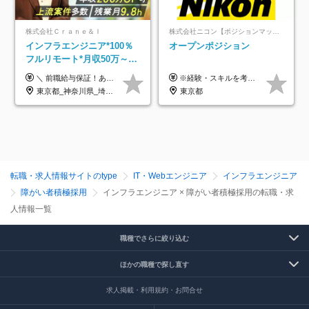
株式会社Ｃｒａｎｅ＆Ｉ
株式会社ニコン【ポジションマッチ登録】
インフラエンジニア*100％
オープンポジション
フルリモート*月収50万～*
クラウド×上流工程*前職給
＼ 前職給与保証！あなたのこれまでの経験を正当評価 ／ ★月収50万円～スタート！【年俸600万～1,162万8,000円（12分割）】 ――「頑張りが給与に直結しない…」そんな不満とは無縁の環境です。 実際、入社後に「年収150万～200万円UP」を実現した先輩エンジニアが多数活躍中！ 【 収入をさらに押し上げる充実のプラスα 】 スキルを磨くほど得をする「資格手当」 ⇒ 1資格につき毎月3,000円～30,000円を継続支給！ 成果を見逃さない「功績手当」 ⇒ 社員の頑張りに応じて最大10万円をダイレクトに支給！ スピード昇給・高年収も可能 ⇒ 1回の昇給で年収数十万UPのチャンスあり。ゆくゆくは年収1000万以上のハイクラスも目指せます。 ※経験・スキルを考慮の上決定します ※上記金額には固定残業代（月30h分・95,000円～184,000円）を含みます ※超過分は別途全額支給します ※試用期間2ヶ月間あり（その他待遇に差異はありません）
※経験・スキルを考慮の上、決定します。
与保証*残業月9.8h
東京都_神奈川県_埼玉県_千葉県_大阪府_愛知県_北海道_青森県_岩手県_宮城県_秋田県_山形県_福島県_茨城県_栃木県_群馬県_新潟県_山梨県_長野県_富山県_石川県_福井県_静岡県_岐阜県_三重県_兵庫県_京都府_滋賀県_奈良県_和歌山県_広島県_岡山県_鳥取県_島根県_山口県_徳島県_香川県_愛媛県_高知県_福岡県_熊本県_佐賀県_長崎県_大分県_宮崎県_鹿児島県_沖縄県
東京都
転職・求人情報サイトのtype
IT・Webエンジニア
インフラエンジニア
障がい者積極採用
インフラエンジニア × 障がい者積極採用の転職・求
人情報一覧
職種でさらに絞り込む
ほかの職種で探し直す
求人掲載・利用規約・お問合せ