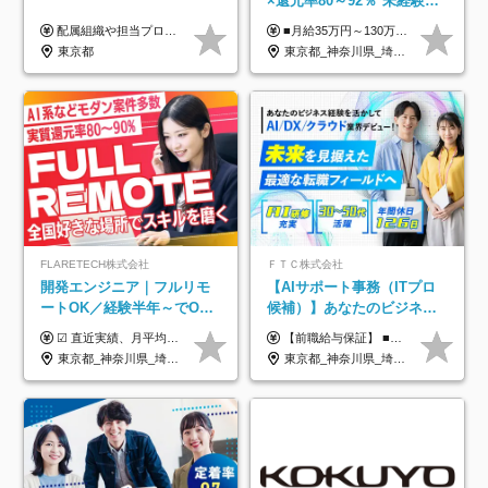
×還元率80～92％*未経験歓
迎*年休134日*月給35万～*
配属組織や担当プロジェクトにより異なります。 ▼参考情報 ----------------------- 年俸650万～（1/12を月々支給） ※経験、能力を考慮の上、当社規定により優遇いたします。 ※時間外、休日出勤、深夜手当に対する賃金も基本年俸に含みます。
■月給35万円～130万円＋賞与年2回＋各種手当 ※システムエンジニアの経験をお持ちの方は月給41万円以上＋賞与年2回（108万円～）＋手当 ■単価（年収）アップのチャンスは最大年12回 ※残業代は1分単位で100％全額支給。サービス残業などは一切ありません ※試用期間6ヵ月（試用期間中の待遇・給与に差はありません）
定着率100%
東京都
東京都_神奈川県_埼玉県_千葉県_大阪府_愛知県_北海道_青森県_岩手県_宮城県_秋田県_山形県_福島県_茨城県_栃木県_群馬県_新潟県_山梨県_長野県_富山県_石川県_福井県_静岡県_岐阜県_三重県_兵庫県_京都府_滋賀県_奈良県_和歌山県_広島県_岡山県_鳥取県_島根県_山口県_徳島県_香川県_愛媛県_高知県_福岡県_熊本県_佐賀県_長崎県_大分県_宮崎県_鹿児島県_沖縄県
FLARETECH株式会社
ＦＴＣ株式会社
開発エンジニア｜フルリモ
【AIサポート事務（ITプロ
ートOK／経験半年～でOK
候補）】あなたのビジネス
／実質還元率80～90%／前
経験をAI業界で活かす◆IT
☑︎ 直近実績、月平均17,000円の昇給 ☑︎ 前職給与100%保証 ☑︎ 実質還元率80～90% ☑︎ 待機時も給与は満額支給 月給35万円～70万円＋交通費など各種手当 ※想定年収：4,200,000円～10,560,000円 ※経験・能力等を考慮の上で決定します。 ※上記金額には、みなし残業手当（50時間分・104,000円～212,000円）を含みます。超過分は別途追加支給します。 ┗残業時間は月平均10時間、多い時でも20時間程度と安定しております ★単価連動型の給与体系ではないため、万が一待機になってもその間の給与は満額支給しています。 ＜1年間の昇給事例をご紹介！＞ ・20代/フロントエンドエンジニア：月給274,000円→月給362,000円（＋88,000円/月） ・20代/iOSエンジニア：月給237,000円→月給287,000円（＋50,000円/月） ・20代/Androidエンジニア：月給316,000円→月給374,000円（＋58,000円/月） ・30代/Javaエンジニア（上流）：月給340,000円→月給418,000円（＋78,000円/月） ・30代/PMO：月給340,000円→月給418,000円（＋78,000円/月）
【前職給与保証】 ■未経験者： 月給30万円～35万円 ■ローキャリア（経験目安1年程度）： 月給35万円～40万円 ■経験者（経験目安3年以上）： 月給40万円～60万円 ■即戦力（経験目安5年以上）： 月給45万円～80万円 ※上記金額には固定残業代30時間分 【未経験者5万5000円～7万3000円、 ローキャリア6万4000円～7万3000円、 経験者5万8000円～10万9000円、 即戦力8万2000円～14万5000円】を含みます。 ※30時間を超える場合は追加で全額支給します。 ※経験・能力・前職給与などを総合的に評価したうえでご納得いただけるよう個別決定。 未経験者の場合、前職給与とポテンシャルを査定のうえ決定いたします。 ※日本国内でのIT業界経験、または同等の実務経験と能力に応じて決定します。 ※前職給与は日本円かつ、日本国内での実績に基づき評価します。 【納得の評価システム】 ★クォーター毎に査定する評価制度導入！ 明確な評価基準で翌年度年収を上げましょう！ ★評価対象期間に在籍中のほとんどの社員が昇給し 年収アップを実現しています！ ★様々なインセンティブ制度を用意し多角的に正当評価しています！ ※試用期間6カ月（期間中の待遇等に差異なし）
給保証／AI系など最先端案
未経験OK◆目指せるコンサ
東京都_神奈川県_埼玉県_千葉県_大阪府_愛知県_北海道_青森県_岩手県_宮城県_秋田県_山形県_福島県_茨城県_栃木県_群馬県_新潟県_山梨県_長野県_富山県_石川県_福井県_静岡県_岐阜県_三重県_兵庫県_京都府_滋賀県_奈良県_和歌山県_広島県_岡山県_鳥取県_島根県_山口県_徳島県_香川県_愛媛県_高知県_福岡県_熊本県_佐賀県_長崎県_大分県_宮崎県_鹿児島県_沖縄県
東京都_神奈川県_埼玉県_千葉県
件多数
ル