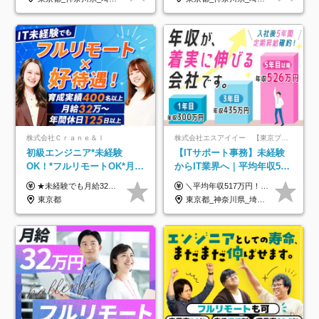
株式会社Ｃｒａｎｅ＆Ｉ
株式会社エスアイイー 【東京プロマーケット上場】
初級エンジニア*未経験
【ITサポート事務】未経験
OK！*フルリモートOK*月給
からIT業界へ｜平均年収517
32万～*残業月9.8h*1ヶ月の
万円｜ホワイト企業認定｜
★未経験でも月給32万円スタート★ 月収32万円～35万円＋各種手当（資格手当だけで毎月15万の上乗せ実績あり！） ★資格手当豊富！1資格につき最大3万円支給 ★功績手当の導入で、毎月のお給与に上乗せで最大10万円支給している社員も！ ★1回の昇級で年収数十万UPも可 ★ゆくゆくは年収1000万以上も目指せる 年俸384万円～1,162万8,000円（12分割） ※経験・スキルを考慮の上決定します ※上記金額には固定残業代（月30h分・60,800円～66,500円）を含みます ※超過分は別途全額支給します ※試用期間2ヶ月間あり（その他待遇に差異はありません）
＼平均年収517万円！入社5年目まで毎年必ず昇給／ ■賞与年3回 ■年収800万円以上も可 ■入社3年以上の平均年収469.2万円 月給23万2000円以上＋賞与年3回＋各種手当 ☆入社5年目まで最大1万5000円の定期昇給を確約 ┃各種手当充実 ・規定の資格を取得すれば、2000円～5万円を毎月支給（2万4000円～60万円／年） ・研修中に取得した取得率95％の資格でも研修後の給料UP ※月給は年齢・経験・能力を考慮して、優遇いたします ※上記月給金額は固定残業代（20時間/3万1300円円以上）を含み、超過分は別途支給いたします ※試用期間（6ヶ月）は月給に変動はありますが、その他待遇に差異はありません ├入社後1ヶ月～3ヶ月間は、月給20万1900円となります └上記金額は固定残業代（10時間／1万6000円）を含み、超過分は別途支給いたします
研修*資格取得率100％
年休134日｜リモートOK
東京都
東京都_神奈川県_埼玉県_千葉県_大阪府_愛知県_北海道_青森県_岩手県_宮城県_秋田県_山形県_福島県_茨城県_栃木県_群馬県_新潟県_山梨県_長野県_富山県_石川県_福井県_静岡県_岐阜県_三重県_兵庫県_京都府_滋賀県_奈良県_和歌山県_広島県_岡山県_鳥取県_島根県_山口県_徳島県_香川県_愛媛県_高知県_福岡県_熊本県_佐賀県_長崎県_大分県_宮崎県_鹿児島県_沖縄県