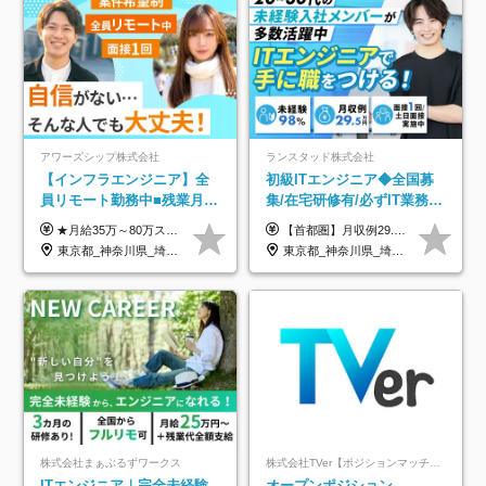
アワーズシップ株式会社
ランスタッド株式会社
【インフラエンジニア】全
初級ITエンジニア◆全国募
員リモート勤務中■残業月
集/在宅研修有/必ずIT業務配
3h■最大3ヶ月の連休あり■
属/月収例29.5万円/Web面接
★月給35万～80万スタートも可 【未経験の方】 ■月給26万～80万＋賞与年2回（年2ヶ月分） 【何かしらのインフラエンジニア経験をお持ちの方】 ■月給35万～80万＋賞与年2回（年2ヶ月分） ※スキル・経験などを考慮し決定します ※試用期間6ヶ月あり。期間中は契約社員となります。その他の待遇に差異はありません（試用期間終了後、昇給の可能性あり） ※上記金額には固定残業代（月30時間分／4万9600円～15万2600円）を含みます。超過分は別途支給いたします。 ＼頑張りはインセンティブで還元！／ クライアントに貢献度を評価され、当社のエンジニアが追加で案件に参画することになるなど、会社にとって利益になる行動はしっかり評価します。 会社の成長に貢献できていることを実感でき、「もっと頑張ろう」と思える体制づくりを整えています！
【首都圏】月収例29.5万円（月給26万円＋諸手当） 【東海・関西】月収例28.5万円（月給25万円＋諸手当） 【九州】月収例26万円（月給23万円＋諸手当） ※経験・スキル・前職給与を踏まえ、総合的に判断して決定します。 例：首都圏 月収例31万円（月給27万円＋諸手当） ◆各種手当 ・通勤手当（上限4万円まで） ・残業代手当（1分単位で全額支給） ※固定残業代制は採用しておりません ・深夜勤務手当 ・資格取得支援（ランクに応じてお祝い金1万円～10万円を支給） ◆昇給：年1回 ◆補足 ・研修中1ヶ月間は、時給1670円となります。 ・試用期間6ヶ月あり。その間の待遇に変更はありません。 ※詳細は面接時にご案内します。
年休126日■20～30代活躍
1回/SE
東京都_神奈川県_埼玉県_千葉県_大阪府
東京都_神奈川県_埼玉県_千葉県_大阪府_愛知県_兵庫県_京都府_福岡県
中！
株式会社まぁぶるずワークス
株式会社TVer【ポジションマッチ登録】
ITエンジニア｜完全未経験
オープンポジション