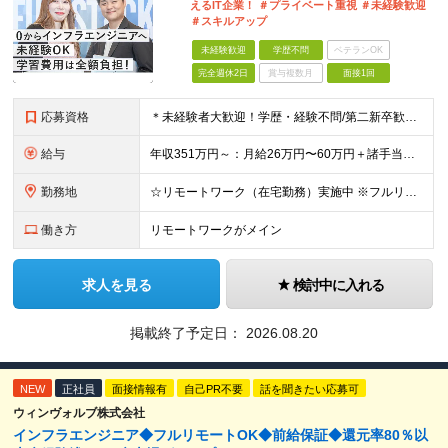
えるIT企業！ ＃プライベート重視 ＃未経験歓迎
＃スキルアップ
未経験歓迎
学歴不問
ベテランOK
完全週休2日
賞与複数月
面接1回
応募資格
＊未経験者大歓迎！学歴・経験不問/第二新卒歓迎/充実研修/WEB面接可能＊ ▼未経験歓迎＆完全ポテンシャル採用！▼ 基礎のキソから学べる研修があるので経験は一切不問！ 面接では「あなたの想い」を教
給与
年収351万円～：月給26万円〜60万円＋諸手当＋インセンティブ（２種）＋賞与 ★Point 設立から9ヶ月で全社員2万円の昇給実績 ※成果はしっかりと還元いたします！ ★Point 100％年
勤務地
☆リモートワーク（在宅勤務）実施中 ※フルリモート可 【グループ本社】東京都中央区八丁堀3-6-6 アド京橋ビル2F ∟宝町駅 5分/京橋駅 7分/八丁堀駅7分/JR東京駅10分 【プロジェクト先
働き方
リモートワークがメイン
求人を見る
検討中に入れる
掲載終了予定日：
2026.08.20
NEW
正社員
面接情報有
自己PR不要
話を聞きたい応募可
ウィンヴォルブ株式会社
インフラエンジニア◆フルリモートOK◆前給保証◆還元率80％以