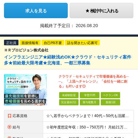
求人を見る
検討中に入れる
掲載終了予定日：
2026.08.20
正社員
面接情報有
自己PR不要
話を聞きたい応募可
ＨＲプロビジョン株式会社
インフラエンジニア★経験浅めOK★クラウド・セキュリティ案件
多★前給最大限考慮★北海道、一都三県募集
クラウド・セキュリティで市場価値を高める─
─。 「上流へチャレンジ」 「会社を一緒に創
る」も叶います◎
未経験歓迎
学歴不問
ベテランOK
完全週休2日
賞与複数月
面接1回
応募資格
☆＼若手からベテランまで！40代～50代も活躍中／☆ ◆学歴不問 ◆実務未経験OK ◆経験不問 【☆こんな方を大歓迎しています！☆】 □情報系・工学系の大学（専門学校）を卒業された方 □職業訓練校を
給与
☆初年度想定年収：350～750万円！ 月給21万円～55万円＋残業代全額支給＋各種手当！ 【500以上の給与テーブルで納得感ある評価体制◎】 【様々な手当をご用意しています！】 ◆通勤手当 ◆