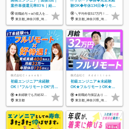
開発エンジニア｜面接1回｜
ITサポート事務◆完全未経
案件単価還元率83％｜給与
験OK◆年休134日◆リモー
UP保証｜年休140日｜在宅
トOK◆残業月7h以下◆賞与
前職給与＋αの収入を保証 月給42万円～120万円＋各種手当＋賞与 給与基準が明確かつ高還元です。 一人ひとりが安定した環境のもと、長く活躍できる職場を目指しています。 ※平均年収650万円 ・還元率83％ ・各種手当について 職能手当／職務手当／資格手当／営業手当 など ※前職での経験・能力、給与などを考慮の上、当社規定により優遇いたします ※試用期間あり（3ヶ月／期間中の条件に変動はありません） ※上記金額には固定残業代（78,948円～225,564円/月30時間分）を含みます 超過分は別途全額支給いたします ・年収UPを保証 過去には転職時に〈年収200万円UP〉したエンジニアも在籍しています。入社時だけでなく、入社後も安心の給与水準で働ける環境です。キャリアや技術力が正当に評価されていないと感じていたら、一度面接でお話ししましょう！ 当社では管理職の人数は最低限にし、無駄な管理をしません。その費用削減分を社員の給与に還元しています！
＼平均年収517万円！入社5年目まで毎年必ず昇給／ ■賞与年3回 ■年収800万円以上も可 ■入社3年以上の平均年収469.2万円 月給23万2000円以上＋賞与年3回＋各種手当 ☆入社5年目まで最大1万5000円の定期昇給を確約 ┃各種手当充実 ・規定の資格を取得すれば、2000円～5万円を毎月支給（2万4000円～60万円／年） ・研修中に取得した取得率95％の資格でも研修後の給料UP ※月給は年齢・経験・能力を考慮して、優遇いたします ※上記月給金額は固定残業代（20時間/3万1300円円以上）を含み、超過分は別途支給いたします ※試用期間（6ヶ月）は月給に変動はありますが、その他待遇に差異はありません ├入社後1ヶ月～3ヶ月間は、月給20万1900円となります └上記金額は固定残業代（10時間／1万6000円）を含み、超過分は別途支給いたします
利用率9割｜独立支援・副業
年3回◆5年目まで必ず昇給
東京都_神奈川県_埼玉県_千葉県_大阪府_愛知県_北海道_青森県_岩手県_宮城県_秋田県_山形県_福島県_茨城県_栃木県_群馬県_新潟県_山梨県_長野県_富山県_石川県_福井県_静岡県_岐阜県_三重県_兵庫県_京都府_滋賀県_奈良県_和歌山県_広島県_岡山県_鳥取県_島根県_山口県_徳島県_香川県_愛媛県_高知県_福岡県_熊本県_佐賀県_長崎県_大分県_宮崎県_鹿児島県_沖縄県
東京都_神奈川県_埼玉県_千葉県_大阪府_愛知県_北海道_青森県_岩手県_宮城県_秋田県_山形県_福島県_茨城県_栃木県_群馬県_新潟県_山梨県_長野県_富山県_石川県_福井県_静岡県_岐阜県_三重県_兵庫県_京都府_滋賀県_奈良県_和歌山県_広島県_岡山県_鳥取県_島根県_山口県_徳島県_香川県_愛媛県_高知県_福岡県_熊本県_佐賀県_長崎県_大分県_宮崎県_鹿児島県_沖縄県
制度
株式会社Ｃｒａｎｅ＆Ｉ
株式会社Ｃ Ａｄｄｉｔｉｏｎ
初級エンジニア*未経験
初級エンジニア★未経験
OK！*フルリモートOK*月給
OK★フルリモートOK★月
32万～*残業月9.8h*1ヶ月の
給32万円～★残業月10h＆
★未経験でも月給32万円スタート★ 月収32万円～35万円＋各種手当（資格手当だけで毎月15万の上乗せ実績あり！） ★資格手当豊富！1資格につき最大3万円支給 ★功績手当の導入で、毎月のお給与に上乗せで最大10万円支給している社員も！ ★1回の昇級で年収数十万UPも可 ★ゆくゆくは年収1000万以上も目指せる 年俸384万円～1,162万8,000円（12分割） ※経験・スキルを考慮の上決定します ※上記金額には固定残業代（月30h分・60,800円～66,500円）を含みます ※超過分は別途全額支給します ※試用期間2ヶ月間あり（その他待遇に差異はありません）
★前職給与保証あり ★月給32万円以上＋インセンティブあり 月給32万円以上＋インセンティブ＋各種手当 ※上記には固定残業代（月30時間・44,400円～）を含みます ※超過分は別途支給します ※試用期間はございません ★＼成果＝あなたの収入／★ 【1】案件単価ー8万円＝あなたの給与 参画したプロジェクトの案件単価から 一律8万円引いた金額があなたの給与です！ （月給例） ■1人称での構築・小規模な詳細設計 案件単価55万円ー8万円＝月給47万円（還元率85.5%） ■大型案件の設計・構築やプロジェクト管理 案件単価90万円ー8万円＝月給82万円（還元率91.1%） ‥‥‥‥‥‥‥‥‥‥‥‥‥‥‥‥‥‥ 【2】月給の他にも豊富なインセンティブあり 全員が月3～13万円のインセンティブをゲットしています！ ≪インセンティブ制度≫ 稼働している現場で増員・交代が発生し、 当社の人員を配属が決定した際に支給。 ◇C Addition正社員が参画 ：実粗利の10%／毎月 ◇協力会社所属の社員が参画：実粗利の30%／毎月 ≪リファラル制度≫ あなたの知り合いが当社のメンバーになった際に、 毎月1人あたり2万円支給します◎ ‥‥‥‥‥‥‥‥‥‥‥‥‥‥‥‥‥‥
研修*資格取得率100％
年休120日以上★副業可
東京都
東京都_神奈川県_埼玉県_千葉県_大阪府_愛知県_北海道_青森県_岩手県_宮城県_秋田県_山形県_福島県_茨城県_栃木県_群馬県_新潟県_山梨県_長野県_富山県_石川県_福井県_静岡県_岐阜県_三重県_兵庫県_京都府_滋賀県_奈良県_和歌山県_広島県_岡山県_鳥取県_島根県_山口県_徳島県_香川県_愛媛県_高知県_福岡県_熊本県_佐賀県_長崎県_大分県_宮崎県_鹿児島県_沖縄県