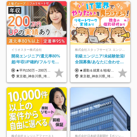
イリオスター株式会社
株式会社スタッフサービス エンジニアリング事業本部
開発エンジニア/還元率80%
初級エンジニア/未経験歓迎/
超/年収UP確約/フルリモ
全国募集/あなたに合わせた
OK/年休130日/平均残業7h/
オリジナル研修をご用
★平均150万～200万円年収UPを実現！ ★前職給与を100％保証！ ★案件内容の開示・明確な評価体制あり ⇒クライアント評価で即昇給を実現したケースも◎ ★年12回（毎月昇給チャンスあり） ■月給35万円～103万円 ※経験・能力・前職給与を考慮し、決定 ※上記給与には月30時間分(6万6500円以上)の固定残業代が含まれます。超過分は手当として別途支給します ※試用期間3ヶ月あり(期間中の給与・待遇面に差異はありません) ▼収入アップの実例をご紹介 ───────────── ★働き方改革をした30代男性（PG） 子どもが生まれたばかりなのに、忙しい現場で残業も月50～60時間が当たり前。 ⇒残業ほぼゼロ＆週3リモートの働き方に！しかも給与もアップ！ ★収入アップした30代男性（PM） 子供が3人いて家計も苦しく、残業代で稼ぐ日々… ⇒残業をたくさんしていた年収額より、100万円以上アップしました！
★通勤＆就業＆地域/住宅＆役職手当あり ★残業代は全額支給 ★選べる給与制度あり！ ■東京・神奈川・千葉・埼玉勤務の場合 月給24.5万円～55万円＋諸手当 （残業代は全額支給） (20,000円の地域/住宅手当込み) ■愛知・京都・大阪・兵庫勤務の場合 月給24万円以上＋諸手当 （残業代は全額支給） (15,000円の地域/住宅手当込み) ■茨城・栃木・群馬・静岡・三重・滋賀・広島・福岡勤務の場合 月給23.5万円以上＋諸手当 （残業代は全額支給） (10,000円の地域/住宅手当込み) ■北海道・宮城・山梨・長野・岐阜・奈良・和歌山・岡山勤務の場合 月給23万円以上＋諸手当 （残業代は全額支給） (5,000円の地域/住宅手当込み) ■その他のエリア勤務の場合 月給22.5万円以上＋諸手当 （残業代は全額支給） ※経験や能力を考慮し、当社規定により優遇します 【昇給：年一回実施】 【選べる給与制度】 ★収入を重視する方に… 「変動型人事制度」の選択も可能（派遣先からの評価に応じて収入アップ！） ※年2回のタイミングで希望者と面談の上決定します。
約2万件の案件から選択
意/AI・IoT/残業平均8時間
東京都_神奈川県_埼玉県_千葉県_大阪府_愛知県_北海道_青森県_岩手県_宮城県_秋田県_山形県_福島県_茨城県_栃木県_群馬県_新潟県_山梨県_長野県_富山県_石川県_福井県_静岡県_岐阜県_三重県_兵庫県_京都府_滋賀県_奈良県_和歌山県_広島県_岡山県_鳥取県_島根県_山口県_徳島県_香川県_愛媛県_高知県_福岡県_熊本県_佐賀県_長崎県_大分県_宮崎県_鹿児島県_沖縄県
東京都_神奈川県_埼玉県_千葉県_大阪府_愛知県_北海道_岩手県_宮城県_山形県_福島県_茨城県_栃木県_群馬県_山梨県_長野県_富山県_石川県_静岡県_岐阜県_三重県_兵庫県_京都府_滋賀県_奈良県_広島県_岡山県_山口県_愛媛県_福岡県_熊本県_長崎県
株式会社エンジニアファースト
株式会社日本経済新聞社【ポジションマッチ登録】