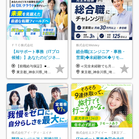
ＦＴＣ株式会社
株式会社Widsley
【AIサポート事務（ITプロ
総合職(エンジニア・事務・
候補）】あなたのビジネス
営業)◆未経験OK◆リモー
経験をAI業界で活かす◆IT
トあり◆残業月3h◆服装髪
【前職給与保証】 ■未経験者： 月給30万円～35万円 ■ローキャリア（経験目安1年程度）： 月給35万円～40万円 ■経験者（経験目安3年以上）： 月給40万円～60万円 ■即戦力（経験目安5年以上）： 月給45万円～80万円 ※上記金額には固定残業代30時間分 【未経験者5万5000円～7万3000円、 ローキャリア6万4000円～7万3000円、 経験者5万8000円～10万9000円、 即戦力8万2000円～14万5000円】を含みます。 ※30時間を超える場合は追加で全額支給します。 ※経験・能力・前職給与などを総合的に評価したうえでご納得いただけるよう個別決定。 未経験者の場合、前職給与とポテンシャルを査定のうえ決定いたします。 ※日本国内でのIT業界経験、または同等の実務経験と能力に応じて決定します。 ※前職給与は日本円かつ、日本国内での実績に基づき評価します。 【納得の評価システム】 ★クォーター毎に査定する評価制度導入！ 明確な評価基準で翌年度年収を上げましょう！ ★評価対象期間に在籍中のほとんどの社員が昇給し 年収アップを実現しています！ ★様々なインセンティブ制度を用意し多角的に正当評価しています！ ※試用期間6カ月（期間中の待遇等に差異なし）
≪完全未経験でも月給40万円以上も可能です！≫ -------------- 【1】ITエンジニア 月給26万円～50万円＋プロジェクト手当＋資格手当 【2】IT事務、営業事務 月給26万円～50万円＋プロジェクト手当＋資格手当 ≪【1】【2】共通≫ ★上記給与には固定残業代20時間分(月3万719円～)を含みます。残業が超過した場合は、追加支給します(残業は月平均3時間とほぼ発生しません。残業がなくても、固定残業代は支給されます) ★試用期間6ヵ月あり（期間中は月給23万1000円～。固定残業代20時間分3万719円～を含む／超過分は別途支給） -------------- 【3】SES営業、SaaS営業 月給30万円以上＋インセンティブ＋各種手当 ★上記給与には固定残業代45時間分(月7万6967円～)を含みます。残業が超過した場合は、追加支給します(残業は月平均3時間とほぼ発生しません。残業がなくても、固定残業代は支給されます) ★試用期間6ヵ月あり(期間中も給与や福利厚生は同じです)
未経験OK◆目指せるコンサ
型自由
東京都_神奈川県_埼玉県_千葉県
東京都_神奈川県_埼玉県_千葉県_大阪府_愛知県_北海道_青森県_岩手県_宮城県_秋田県_山形県_福島県_茨城県_栃木県_群馬県_新潟県_山梨県_長野県_富山県_石川県_福井県_静岡県_岐阜県_三重県_兵庫県_京都府_滋賀県_奈良県_和歌山県_広島県_岡山県_鳥取県_島根県_山口県_徳島県_香川県_愛媛県_高知県_福岡県_熊本県_佐賀県_長崎県_大分県_宮崎県_鹿児島県_沖縄県
ル
株式会社アイ・ディ・エイチ
株式会社エスアイイー 【東京プロマーケット上場】