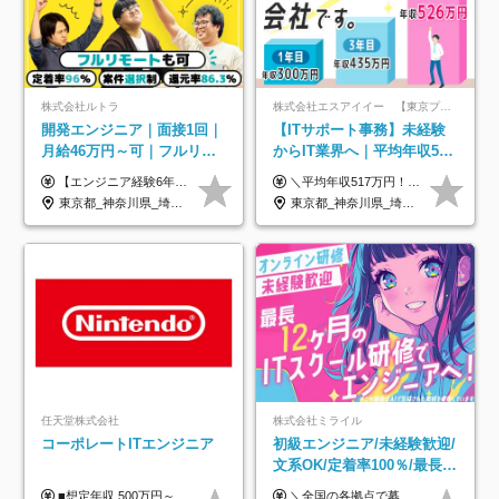
株式会社ルトラ
株式会社エスアイイー 【東京プロマーケット上場】
開発エンジニア｜面接1回｜
【ITサポート事務】未経験
月給46万円～可｜フルリモ
からIT業界へ｜平均年収517
ートも可｜案件選択制｜定
万円｜ホワイト企業認定｜
【エンジニア経験6年以上の方】 月給46万円～100万円（固定残業代含む） ※上記月給には月30時間分の固定残業代（月8万7,400円～月19万円）を含む。超過分は全額支給。 【エンジニア経験4年以上の方】 月給42万円～100万円（固定残業代含む） ※上記月給には月30時間分の固定残業代（月7万9,800円～月19万円）を含む。超過分は全額支給。 【エンジニア経験4年未満の方】 月給38万円～100万円（固定残業代含む） ※上記月給には月30時間分の固定残業代（月7万2,200円～月19万円）を含む。超過分は全額支給。 ※経験、スキル、前職給与などを踏まえて決定。 ◆ルトラの給与制度のポイント！◆ ・社員の95%が入社時に年収UP！最高で300万円UPの実績も ・平均還元率86.3%（交通費・住宅手当・会社負担分の社保も含む） ・人柄やポテンシャルを評価し、スキル以上の希望年収を提示することも ・退職金制度やリファラル手当（平均50万円）あり
＼平均年収517万円！入社5年目まで毎年必ず昇給／ ■賞与年3回 ■年収800万円以上も可 ■入社3年以上の平均年収469.2万円 月給23万2000円以上＋賞与年3回＋各種手当 ☆入社5年目まで最大1万5000円の定期昇給を確約 ┃各種手当充実 ・規定の資格を取得すれば、2000円～5万円を毎月支給（2万4000円～60万円／年） ・研修中に取得した取得率95％の資格でも研修後の給料UP ※月給は年齢・経験・能力を考慮して、優遇いたします ※上記月給金額は固定残業代（20時間/3万1300円円以上）を含み、超過分は別途支給いたします ※試用期間（6ヶ月）は月給に変動はありますが、その他待遇に差異はありません ├入社後1ヶ月～3ヶ月間は、月給20万1900円となります └上記金額は固定残業代（10時間／1万6000円）を含み、超過分は別途支給いたします
着率96％以上｜副業OK｜住
年休134日｜リモートOK
東京都_神奈川県_埼玉県_千葉県_大阪府_愛知県_北海道_青森県_岩手県_宮城県_秋田県_山形県_福島県_茨城県_栃木県_群馬県_新潟県_山梨県_長野県_富山県_石川県_福井県_静岡県_岐阜県_三重県_兵庫県_京都府_滋賀県_奈良県_和歌山県_広島県_岡山県_鳥取県_島根県_山口県_徳島県_香川県_愛媛県_高知県_福岡県_熊本県_佐賀県_長崎県_大分県_宮崎県_鹿児島県_沖縄県
東京都_神奈川県_埼玉県_千葉県_大阪府_愛知県_北海道_青森県_岩手県_宮城県_秋田県_山形県_福島県_茨城県_栃木県_群馬県_新潟県_山梨県_長野県_富山県_石川県_福井県_静岡県_岐阜県_三重県_兵庫県_京都府_滋賀県_奈良県_和歌山県_広島県_岡山県_鳥取県_島根県_山口県_徳島県_香川県_愛媛県_高知県_福岡県_熊本県_佐賀県_長崎県_大分県_宮崎県_鹿児島県_沖縄県
宅手当
任天堂株式会社
株式会社ミライル
コーポレートITエンジニア
初級エンジニア/未経験歓迎/
文系OK/定着率100％/最長1
年の自社ITスクール研修あ
■想定年収 500万円～900万円 月給制 月給278,000円～ ※残業が発生した場合、残業代を別途全額支給します ※試用期間2ヶ月あり(待遇や給与に差異はありません)
＼全国の各拠点で募集中！／ 給与は以下の通り、勤務地により異なります。 札幌：月給23万円～27万円 仙台：月給22万円～26万円 新潟：月給22万円～26万円 東京：月給26万円～30万円 大阪：月給24万円～29万円 福岡：月給23.5万円～27万円 沖縄：月給21万円～26万円 ◎給与は知識や経験を考慮して決定します。 ◎残業は別途全額支給します。 ◎試用期間12カ月あり（給与は以下の通りです。その他条件に変更はありません） （試用期間の給与） 札幌：月給18.6万円～ 仙台：月給19万円～ 新潟：月給18万円～ 東京：月給22万円～ 大阪：月給20.8万円～ 福岡：月給19万円～ 沖縄：月給18万円～