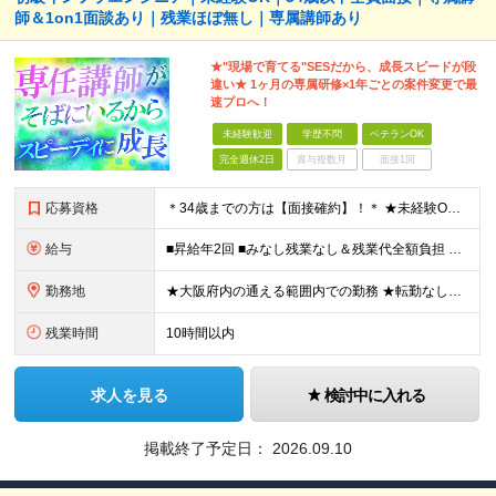
師＆1on1面談あり｜残業ほぼ無し｜専属講師あり
★"現場で育てる"SESだから、成長スピードが段
違い★ 1ヶ月の専属研修×1年ごとの案件変更で最
速プロへ！
未経験歓迎
学歴不問
ベテランOK
完全週休2日
賞与複数月
面接1回
応募資格
＊34歳までの方は【面接確約】！＊ ★未経験OK＆経歴一切不問！ ★正社員デビューの方も歓迎します！ ★第二新卒・既卒歓迎 ★学歴不問 ＊専属の講師や1on1のサポートもあり、安心してスタートできま
給与
■昇給年2回 ■みなし残業なし＆残業代全額負担 ■資格取得報奨金あり（5,000円～10万円） ★IT系の資格をお持ちの方は【月給30万円～】スタートが可能！ 月給21万5000円～60万円 未経
勤務地
★大阪府内の通える範囲内での勤務 ★転勤なし！ 【新入社員研修の実施場所】 オフィス：大阪府大阪市北区西天満4-3-17 MF西天満ビル12F ※研修後は大阪府内の各プロジェクト先となります。 ※
残業時間
10時間以内
求人を見る
検討中に入れる
掲載終了予定日：
2026.09.10