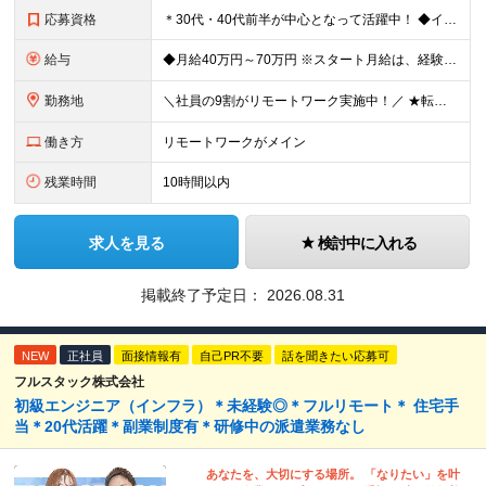
応募資格
＊30代・40代前半が中心となって活躍中！ ◆インフラ（サーバー・ネットワーク・クラウド等）の設計、構築、テストいずれかの実務経験3年以上 ◆学歴不問 ★求める人物像： ◎他責ではなく、自身のキャ
給与
◆月給40万円～70万円 ※スタート月給は、経験・能力・前職の給与等を考慮の上で決定いたします。 ※上記金額には残業の有無に関わらず、 月30時間分の固定残業代（7万6,000円～13万3,000円
勤務地
＼社員の9割がリモートワーク実施中！／ ★転勤ナシ！ ★UIターン歓迎！ 関東、関西、東海、九州・中国エリアの各プロジェクト先から希望を優先して決定。 ※リモート案件も多数あり！ ◆関東エリア
働き方
リモートワークがメイン
残業時間
10時間以内
求人を見る
検討中に入れる
掲載終了予定日：
2026.08.31
NEW
正社員
面接情報有
自己PR不要
話を聞きたい応募可
フルスタック株式会社
初級エンジニア（インフラ）＊未経験◎＊フルリモート＊ 住宅手
当＊20代活躍＊副業制度有＊研修中の派遣業務なし
あなたを、大切にする場所。 「なりたい」を叶