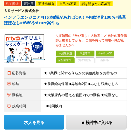
終了間近
正社員
面接情報有
自己PR不要
話を聞きたい応募可
ＳＫサービス株式会社
インフラエンジニア#ITの知識があればOK！#有給消化100％#残業
ほぼなし#AWSやAzure案件も
＼IT知識の「学び直し」大歓迎！／ 自社の専任講
師と復習してから、 自信を持って現場へ飛び込
みませんか？
未経験歓迎
学歴不問
ベテランOK
完全週休2日
賞与複数月
面接1回
応募資格
★IT業界に関する何らかの実務経験をお持ちの方（年数・分野不問） ┗ 開発・インフラ経験者はもちろん、テスト、運用保守、ヘルプデスク、IT事務（PMO）などのITに関する何かしらの業務経験がある方大歓
給与
★前職給与保証 ■昇給年2回 ■みなし残業なし＆残業代全額負担 ■資格取得報奨金あり（5,000円～10万円） 月給25万円～60万円 ★多角的に評価し給料UP！★ 経験や実績以外にも、自己学習
勤務地
★大阪府内の通える範囲内での勤務 ★転勤なし！ プロジェクト先で勤務。 ※勤務先はご自宅から通える範囲（原則1時間15分以内）としています。 【本社】 大阪市北区西天満4丁目6-3 ヴェール中之島
残業時間
10時間以内
求人を見る
検討中に入れる