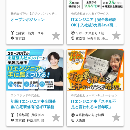
株式会社TVer【ポジションマッチ登録】
株式会社まぁぶるずワークス
オープンポジション
ITエンジニア｜完全未経験
OK｜入社後3カ月Java研修
｜リモート率8割以上｜充実
ご経験・能力・スキル等により、当社基準にて優遇・相談のうえ決定いたします。
＼ボーナスあり！初年度から年収300万円以上／ ■月給25万円～35万円＋残業代全額支給＋各種手当＋賞与年1回 ◎経験・年齢・スキルなどを考慮し、できるだけ優遇します ◎試用期間中(3カ月)は契約社員で、月給21万円＋諸手当になります。 (試用期間中は残業が発生しません。その他の待遇に変更はありません) ----------------- ＼3つの評価軸！実力次第で早期収入アップ！／ 【1】スキル(IT理解、実装力、設計) 【2】実務力(現場評価、コミュ力、品質) 【3】姿勢(自走力、意欲、責任感) この3つの評価軸で、3カ月ごとに評価。社内グレードにより、給与が決まる明確な仕組みです。何ができれば給与が上がるのか分かりやすく、実力や努力次第で早期に収入を増やせます！ 【固定残業代について】 なし（残業代は、実際の労働時間に応じて別途全額支給）
のキャリア支援｜残業月10h
東京都
東京都_神奈川県_埼玉県_千葉県_大阪府_愛知県_北海道_青森県_岩手県_宮城県_秋田県_山形県_福島県_茨城県_栃木県_群馬県_新潟県_山梨県_長野県_富山県_石川県_福井県_静岡県_岐阜県_三重県_兵庫県_京都府_滋賀県_奈良県_和歌山県_広島県_岡山県_鳥取県_島根県_山口県_徳島県_香川県_愛媛県_高知県_福岡県_熊本県_佐賀県_長崎県_大分県_宮崎県_鹿児島県_沖縄県
ランスタッド株式会社
株式会社ヒューマンキュレーション
初級ITエンジニア◆全国募
ITエンジニア◆「スキル不
集/在宅研修有/必ずIT業務配
足と言われる＝低年収」で
属/月収例29.5万円/Web面接
はない！｜ 不安を克服し、
【首都圏】月収例29.5万円（月給26万円＋諸手当） 【東海・関西】月収例28.5万円（月給25万円＋諸手当） 【九州】月収例26万円（月給23万円＋諸手当） ※経験・スキル・前職給与を踏まえ、総合的に判断して決定します。 例：首都圏 月収例31万円（月給27万円＋諸手当） ◆各種手当 ・通勤手当（上限4万円まで） ・残業代手当（1分単位で全額支給） ※固定残業代制は採用しておりません ・深夜勤務手当 ・資格取得支援（ランクに応じてお祝い金1万円～10万円を支給） ◆昇給：年1回 ◆補足 ・研修中1ヶ月間は、時給1670円となります。 ・試用期間6ヶ月あり。その間の待遇に変更はありません。 ※詳細は面接時にご案内します。
★経験者の方は前職の年収以上を保証します ★案件単価を開示した上で80％以上を還元します 月給25万円以上＋賞与年2回 ※経験や能力を考慮の上で優遇します ※試用期間が3ヶ月(その間の給与・待遇・雇用形態に変更はありません) ※月給には月20時間分のみなし残業手当(5万円)を含みます(超過分は別途支給) ★残業平均は月10時間以下ですので、毎月10時間分程度はお得です！
1回/SE
年収アップした社員の実例
東京都_神奈川県_埼玉県_千葉県_大阪府_愛知県_兵庫県_京都府_福岡県
大阪府