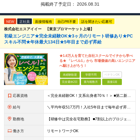
掲載終了予定日：
2026.08.31
NEW
正社員
面接情報有
自己PR不要
話を聞きたい応募可
株式会社エスアイイー 【東京プロマーケット上場】
初級エンジニア★完全未経験OK★3ヶ月のリモート研修あり★PC
スキル不問★年休最大134日★5年目まで必ず昇給
★1.6万人を育てた自社スクールでイチから学べ
る★ 「レベル1」から 市場価値の高いエンジニア
へ駆け上がろう！
未経験歓迎
学歴不問
ベテランOK
完全週休2日
賞与複数月
面接1回
応募資格
＜完全未経験OK！文系出身者70％！＞ ■第二新卒歓迎 ■学歴・経歴不問・社会人未経験もOK ■20代を中心に活躍中◎ ★☆先輩たちの前職☆★ 元アパレルスタッフや塾講師、介護士、事務、営業など社員
給与
＼平均年収517万円！入社5年目まで毎年必ず昇給／ ■賞与年3回 ■年収800万円以上も可 ■入社3年以上の平均年収469.2万円 月給23万2000円以上＋賞与年3回＋各種手当 ☆入社5年目まで最
勤務地
【研修中は完全在宅勤務】 ■7割以上のプロジェクトでリモートワークを導入 ■一都三県のプロジェクト先 ■転居を伴う転勤なし ＜プロジェクト先＞ 東京・神奈川・千葉・埼玉でのプロジェクト先にて勤務いた
働き方
リモートワークOK