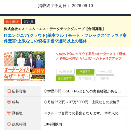
掲載終了予定日：
2026.09.10
終了間近
正社員
株式会社エス・エム・エス・データテックグループ【合同募集】
ITエンジニア(クラウド)基本フルリモート・フレックス*クラウド案
件豊富*上限なしの資格手当*2週間以上の連休
＼AWS中心のクラウド案件×オーダーメイド研修
／ 経験1〜3年から“上流”へのキャリアアップ！
未経験歓迎
学歴不問
ベテランOK
完全週休2日
賞与複数月
面接1回
応募資格
◇学歴不問 ◇SE・PGとしての実務経験がある方 フルリモートではありますが わからないことはすぐ聞ける環境を整えているので、 自分からヘルプを出せる方であれば問題ありません。 ＼こんな方は歓迎／
給与
◇月給25万円～37万5000円＋上限なしの資格手当など ＼豊かな経験をお持ちの方は優遇／ ◇月給37万5000円～58万円＋上限なしの資格手当など ＼上限なしの資格手当制度あり／ 資格取得にかか
勤務地
※グループ合同での募集となります。 本求人の雇用は「 株式会社ZEALOT 」となります。 ◇フルリモート／日本全国、好きな場所で働くことが可能！ ◇もちろん転勤もありません ＜本社＞ 東京都
残業時間
10時間以内