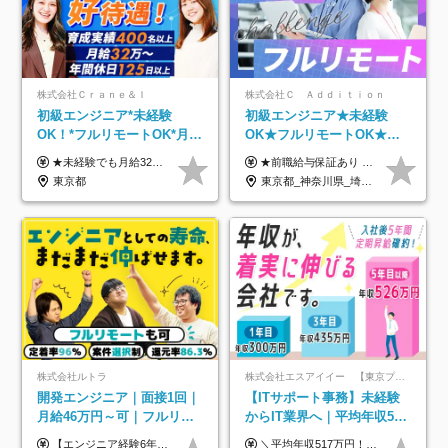
株式会社Ｃｒａｎｅ＆Ｉ
株式会社Ｃ Ａｄｄｉｔｉｏｎ
初級エンジニア*未経験
初級エンジニア★未経験
OK！*フルリモートOK*月給
OK★フルリモートOK★月
32万～*残業月9.8h*1ヶ月の
給32万円～★残業月10h＆
★未経験でも月給32万円スタート★ 月収32万円～35万円＋各種手当（資格手当だけで毎月15万の上乗せ実績あり！） ★資格手当豊富！1資格につき最大3万円支給 ★功績手当の導入で、毎月のお給与に上乗せで最大10万円支給している社員も！ ★1回の昇級で年収数十万UPも可 ★ゆくゆくは年収1000万以上も目指せる 年俸384万円～1,162万8,000円（12分割） ※経験・スキルを考慮の上決定します ※上記金額には固定残業代（月30h分・60,800円～66,500円）を含みます ※超過分は別途全額支給します ※試用期間2ヶ月間あり（その他待遇に差異はありません）
★前職給与保証あり ★月給32万円以上＋インセンティブあり 月給32万円以上＋インセンティブ＋各種手当 ※上記には固定残業代（月30時間・44,400円～）を含みます ※超過分は別途支給します ※試用期間はございません ★＼成果＝あなたの収入／★ 【1】案件単価ー8万円＝あなたの給与 参画したプロジェクトの案件単価から 一律8万円引いた金額があなたの給与です！ （月給例） ■1人称での構築・小規模な詳細設計 案件単価55万円ー8万円＝月給47万円（還元率85.5%） ■大型案件の設計・構築やプロジェクト管理 案件単価90万円ー8万円＝月給82万円（還元率91.1%） ‥‥‥‥‥‥‥‥‥‥‥‥‥‥‥‥‥‥ 【2】月給の他にも豊富なインセンティブあり 全員が月3～13万円のインセンティブをゲットしています！ ≪インセンティブ制度≫ 稼働している現場で増員・交代が発生し、 当社の人員を配属が決定した際に支給。 ◇C Addition正社員が参画 ：実粗利の10%／毎月 ◇協力会社所属の社員が参画：実粗利の30%／毎月 ≪リファラル制度≫ あなたの知り合いが当社のメンバーになった際に、 毎月1人あたり2万円支給します◎ ‥‥‥‥‥‥‥‥‥‥‥‥‥‥‥‥‥‥
研修*資格取得率100％
年休120日以上★副業可
東京都
東京都_神奈川県_埼玉県_千葉県_大阪府_愛知県_北海道_青森県_岩手県_宮城県_秋田県_山形県_福島県_茨城県_栃木県_群馬県_新潟県_山梨県_長野県_富山県_石川県_福井県_静岡県_岐阜県_三重県_兵庫県_京都府_滋賀県_奈良県_和歌山県_広島県_岡山県_鳥取県_島根県_山口県_徳島県_香川県_愛媛県_高知県_福岡県_熊本県_佐賀県_長崎県_大分県_宮崎県_鹿児島県_沖縄県
株式会社ルトラ
株式会社エスアイイー 【東京プロマーケット上場】
開発エンジニア｜面接1回｜
【ITサポート事務】未経験
月給46万円～可｜フルリモ
からIT業界へ｜平均年収517
ートも可｜案件選択制｜定
万円｜ホワイト企業認定｜
【エンジニア経験6年以上の方】 月給46万円～100万円（固定残業代含む） ※上記月給には月30時間分の固定残業代（月8万7,400円～月19万円）を含む。超過分は全額支給。 【エンジニア経験4年以上の方】 月給42万円～100万円（固定残業代含む） ※上記月給には月30時間分の固定残業代（月7万9,800円～月19万円）を含む。超過分は全額支給。 【エンジニア経験4年未満の方】 月給38万円～100万円（固定残業代含む） ※上記月給には月30時間分の固定残業代（月7万2,200円～月19万円）を含む。超過分は全額支給。 ※経験、スキル、前職給与などを踏まえて決定。 ◆ルトラの給与制度のポイント！◆ ・社員の95%が入社時に年収UP！最高で300万円UPの実績も ・平均還元率86.3%（交通費・住宅手当・会社負担分の社保も含む） ・人柄やポテンシャルを評価し、スキル以上の希望年収を提示することも ・退職金制度やリファラル手当（平均50万円）あり
＼平均年収517万円！入社5年目まで毎年必ず昇給／ ■賞与年3回 ■年収800万円以上も可 ■入社3年以上の平均年収469.2万円 月給23万2000円以上＋賞与年3回＋各種手当 ☆入社5年目まで最大1万5000円の定期昇給を確約 ┃各種手当充実 ・規定の資格を取得すれば、2000円～5万円を毎月支給（2万4000円～60万円／年） ・研修中に取得した取得率95％の資格でも研修後の給料UP ※月給は年齢・経験・能力を考慮して、優遇いたします ※上記月給金額は固定残業代（20時間/3万1300円円以上）を含み、超過分は別途支給いたします ※試用期間（6ヶ月）は月給に変動はありますが、その他待遇に差異はありません ├入社後1ヶ月～3ヶ月間は、月給20万1900円となります └上記金額は固定残業代（10時間／1万6000円）を含み、超過分は別途支給いたします