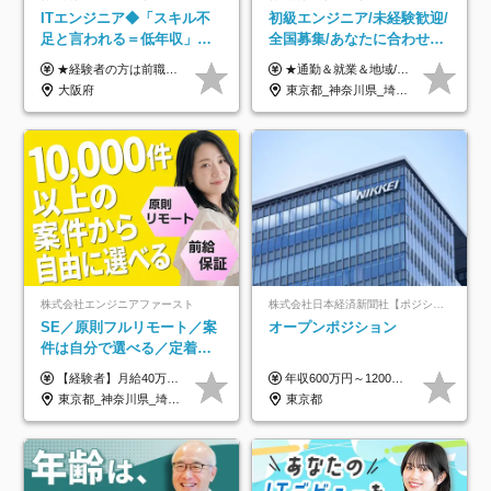
ITエンジニア◆「スキル不
初級エンジニア/未経験歓迎/
足と言われる＝低年収」で
全国募集/あなたに合わせた
はない！｜ 不安を克服し、
オリジナル研修をご用
★経験者の方は前職の年収以上を保証します ★案件単価を開示した上で80％以上を還元します 月給25万円以上＋賞与年2回 ※経験や能力を考慮の上で優遇します ※試用期間が3ヶ月(その間の給与・待遇・雇用形態に変更はありません) ※月給には月20時間分のみなし残業手当(5万円)を含みます(超過分は別途支給) ★残業平均は月10時間以下ですので、毎月10時間分程度はお得です！
★通勤＆就業＆地域/住宅＆役職手当あり ★残業代は全額支給 ★選べる給与制度あり！ ■東京・神奈川・千葉・埼玉勤務の場合 月給24.5万円～55万円＋諸手当 （残業代は全額支給） (20,000円の地域/住宅手当込み) ■愛知・京都・大阪・兵庫勤務の場合 月給24万円以上＋諸手当 （残業代は全額支給） (15,000円の地域/住宅手当込み) ■茨城・栃木・群馬・静岡・三重・滋賀・広島・福岡勤務の場合 月給23.5万円以上＋諸手当 （残業代は全額支給） (10,000円の地域/住宅手当込み) ■北海道・宮城・山梨・長野・岐阜・奈良・和歌山・岡山勤務の場合 月給23万円以上＋諸手当 （残業代は全額支給） (5,000円の地域/住宅手当込み) ■その他のエリア勤務の場合 月給22.5万円以上＋諸手当 （残業代は全額支給） ※経験や能力を考慮し、当社規定により優遇します 【昇給：年一回実施】 【選べる給与制度】 ★収入を重視する方に… 「変動型人事制度」の選択も可能（派遣先からの評価に応じて収入アップ！） ※年2回のタイミングで希望者と面談の上決定します。
年収アップした社員の実例
意/AI・IoT/残業平均8時間
大阪府
東京都_神奈川県_埼玉県_千葉県_大阪府_愛知県_北海道_岩手県_宮城県_山形県_福島県_茨城県_栃木県_群馬県_山梨県_長野県_富山県_石川県_静岡県_岐阜県_三重県_兵庫県_京都府_滋賀県_奈良県_広島県_岡山県_山口県_愛媛県_福岡県_熊本県_長崎県
株式会社エンジニアファースト
株式会社日本経済新聞社【ポジションマッチ登録】
SE／原則フルリモート／案
オープンポジション
件は自分で選べる／定着率
93%／20～30代活躍中！
【経験者】月給40万円～120万円(固定残業代含む)+各種手当 ★前職給与の総収入額を100％保証｜還元率84％〜100％ ★20代の平均年収570万円 ※月給には、みなし残業手当(月30時間／5万8000円以上)を含みます 超過分は別途追加支給 ※固定残業代は、時間外労働の有無に関わらず30時間分を、月5万8000円~15万7000円支給 ※上記を超える時間外労働分は追加で支給 【未経験者】月給21万円以上＋各種手当 固定残業なし(残業代発生分全額支給) ※6ヶ月の試用期間あり（※条件に変動なし） ▼単価連動性×還元率は84％～100％で収入の大幅UPが可能！ ・案件単価が月50万円の場合：年収417万円 ・案件単価が月70万円の場合：年収584万円 ・案件単価が月100万円の場合：年収834万円 ＜モデル年収＞ ▼400万円～500万円(入社初年度) ▼542万円～626万円(入社2年) ▼667万円～700万円(入社3年） ▼709万円～801万円(入社5年）
年収600万円～1200万円 ※上記年収は、想定年収です。住居費補助、子手当などの各種手当を含む金額です。 ※経験・能力等を考慮の上、当社規定により決定します。
東京都_神奈川県_埼玉県_千葉県_大阪府_愛知県_北海道_青森県_岩手県_宮城県_秋田県_山形県_福島県_茨城県_栃木県_群馬県_新潟県_山梨県_長野県_富山県_石川県_福井県_静岡県_岐阜県_三重県_兵庫県_京都府_滋賀県_奈良県_和歌山県_広島県_岡山県_鳥取県_島根県_山口県_徳島県_香川県_愛媛県_高知県_福岡県_熊本県_佐賀県_長崎県_大分県_宮崎県_鹿児島県_沖縄県
東京都