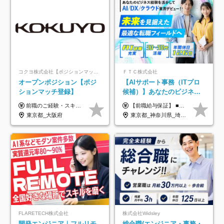
コクヨ株式会社【ポジションマッチ登録】
ＦＴＣ株式会社
オープンポジション【ポジ
【AIサポート事務（ITプロ
ションマッチ登録】
候補）】あなたのビジネス
経験をAI業界で活かす◆IT
前職のご経験・スキル等を考慮して決定します。
【前職給与保証】 ■未経験者： 月給30万円～35万円 ■ローキャリア（経験目安1年程度）： 月給35万円～40万円 ■経験者（経験目安3年以上）： 月給40万円～60万円 ■即戦力（経験目安5年以上）： 月給45万円～80万円 ※上記金額には固定残業代30時間分 【未経験者5万5000円～7万3000円、 ローキャリア6万4000円～7万3000円、 経験者5万8000円～10万9000円、 即戦力8万2000円～14万5000円】を含みます。 ※30時間を超える場合は追加で全額支給します。 ※経験・能力・前職給与などを総合的に評価したうえでご納得いただけるよう個別決定。 未経験者の場合、前職給与とポテンシャルを査定のうえ決定いたします。 ※日本国内でのIT業界経験、または同等の実務経験と能力に応じて決定します。 ※前職給与は日本円かつ、日本国内での実績に基づき評価します。 【納得の評価システム】 ★クォーター毎に査定する評価制度導入！ 明確な評価基準で翌年度年収を上げましょう！ ★評価対象期間に在籍中のほとんどの社員が昇給し 年収アップを実現しています！ ★様々なインセンティブ制度を用意し多角的に正当評価しています！ ※試用期間6カ月（期間中の待遇等に差異なし）
未経験OK◆目指せるコンサ
東京都_大阪府
東京都_神奈川県_埼玉県_千葉県
ル
FLARETECH株式会社
株式会社Widsley
開発エンジニア｜フルリモ
総合職(エンジニア・事務・