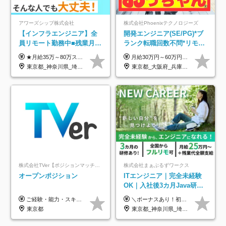
アワーズシップ株式会社
株式会社Phoenixテクノロジーズ
【インフラエンジニア】全
開発エンジニア(SE/PG)*ブ
員リモート勤務中■残業月
ランク転職回数不問*リモー
3h■最大3ヶ月の連休あり■
ト案件多数*残業ほぼ0*通院
★月給35万～80万スタートも可 【未経験の方】 ■月給26万～80万＋賞与年2回（年2ヶ月分） 【何かしらのインフラエンジニア経験をお持ちの方】 ■月給35万～80万＋賞与年2回（年2ヶ月分） ※スキル・経験などを考慮し決定します ※試用期間6ヶ月あり。期間中は契約社員となります。その他の待遇に差異はありません（試用期間終了後、昇給の可能性あり） ※上記金額には固定残業代（月30時間分／4万9600円～15万2600円）を含みます。超過分は別途支給いたします。 ＼頑張りはインセンティブで還元！／ クライアントに貢献度を評価され、当社のエンジニアが追加で案件に参画することになるなど、会社にとって利益になる行動はしっかり評価します。 会社の成長に貢献できていることを実感でき、「もっと頑張ろう」と思える体制づくりを整えています！
月給30万円～60万円+住宅手当+職能手当+役職手当+決算賞与+報奨金 ※経験・能力を考慮し、優遇します ※給与には20時間分のみなし時間外手当(3万7000円以上)を含みます(超過時間分は別途追加支給) ※試用期間3～6ヵ月あり(その間の給与、待遇に差異なし) ※場合によって契約社員での採用の可能性あり(面接時に応相談)
年休126日■20～30代活躍
のための半休制度あり
東京都_神奈川県_埼玉県_千葉県_大阪府
東京都_大阪府_兵庫県_京都府_福岡県
中！
株式会社TVer【ポジションマッチ登録】
株式会社まぁぶるずワークス
オープンポジション
ITエンジニア｜完全未経験
OK｜入社後3カ月Java研修
｜リモート率8割以上｜充実
ご経験・能力・スキル等により、当社基準にて優遇・相談のうえ決定いたします。
＼ボーナスあり！初年度から年収300万円以上／ ■月給25万円～35万円＋残業代全額支給＋各種手当＋賞与年1回 ◎経験・年齢・スキルなどを考慮し、できるだけ優遇します ◎試用期間中(3カ月)は契約社員で、月給21万円＋諸手当になります。 (試用期間中は残業が発生しません。その他の待遇に変更はありません) ----------------- ＼3つの評価軸！実力次第で早期収入アップ！／ 【1】スキル(IT理解、実装力、設計) 【2】実務力(現場評価、コミュ力、品質) 【3】姿勢(自走力、意欲、責任感) この3つの評価軸で、3カ月ごとに評価。社内グレードにより、給与が決まる明確な仕組みです。何ができれば給与が上がるのか分かりやすく、実力や努力次第で早期に収入を増やせます！ 【固定残業代について】 なし（残業代は、実際の労働時間に応じて別途全額支給）
のキャリア支援｜残業月10h
東京都
東京都_神奈川県_埼玉県_千葉県_大阪府_愛知県_北海道_青森県_岩手県_宮城県_秋田県_山形県_福島県_茨城県_栃木県_群馬県_新潟県_山梨県_長野県_富山県_石川県_福井県_静岡県_岐阜県_三重県_兵庫県_京都府_滋賀県_奈良県_和歌山県_広島県_岡山県_鳥取県_島根県_山口県_徳島県_香川県_愛媛県_高知県_福岡県_熊本県_佐賀県_長崎県_大分県_宮崎県_鹿児島県_沖縄県