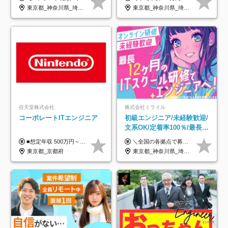
着率96％以上｜副業OK｜住
年休134日｜リモートOK
東京都_神奈川県_埼玉県_千葉県_大阪府_愛知県_北海道_青森県_岩手県_宮城県_秋田県_山形県_福島県_茨城県_栃木県_群馬県_新潟県_山梨県_長野県_富山県_石川県_福井県_静岡県_岐阜県_三重県_兵庫県_京都府_滋賀県_奈良県_和歌山県_広島県_岡山県_鳥取県_島根県_山口県_徳島県_香川県_愛媛県_高知県_福岡県_熊本県_佐賀県_長崎県_大分県_宮崎県_鹿児島県_沖縄県
東京都_神奈川県_埼玉県_千葉県_大阪府_愛知県_北海道_青森県_岩手県_宮城県_秋田県_山形県_福島県_茨城県_栃木県_群馬県_新潟県_山梨県_長野県_富山県_石川県_福井県_静岡県_岐阜県_三重県_兵庫県_京都府_滋賀県_奈良県_和歌山県_広島県_岡山県_鳥取県_島根県_山口県_徳島県_香川県_愛媛県_高知県_福岡県_熊本県_佐賀県_長崎県_大分県_宮崎県_鹿児島県_沖縄県
宅手当
任天堂株式会社
株式会社ミライル
コーポレートITエンジニア
初級エンジニア/未経験歓迎/
文系OK/定着率100％/最長1
年の自社ITスクール研修あ
■想定年収 500万円～900万円 月給制 月給278,000円～ ※残業が発生した場合、残業代を別途全額支給します ※試用期間2ヶ月あり(待遇や給与に差異はありません)
＼全国の各拠点で募集中！／ 給与は以下の通り、勤務地により異なります。 札幌：月給23万円～27万円 仙台：月給22万円～26万円 新潟：月給22万円～26万円 東京：月給26万円～30万円 大阪：月給24万円～29万円 福岡：月給23.5万円～27万円 沖縄：月給21万円～26万円 ◎給与は知識や経験を考慮して決定します。 ◎残業は別途全額支給します。 ◎試用期間12カ月あり（給与は以下の通りです。その他条件に変更はありません） （試用期間の給与） 札幌：月給18.6万円～ 仙台：月給19万円～ 新潟：月給18万円～ 東京：月給22万円～ 大阪：月給20.8万円～ 福岡：月給19万円～ 沖縄：月給18万円～
り/年休130日
東京都_京都府
東京都_神奈川県_埼玉県_千葉県_大阪府_愛知県_北海道_青森県_岩手県_宮城県_秋田県_山形県_福島県_茨城県_栃木県_群馬県_新潟県_山梨県_長野県_富山県_石川県_福井県_静岡県_岐阜県_三重県_兵庫県_京都府_滋賀県_奈良県_和歌山県_広島県_岡山県_鳥取県_島根県_山口県_徳島県_香川県_愛媛県_高知県_福岡県_熊本県_佐賀県_長崎県_大分県_宮崎県_鹿児島県_沖縄県