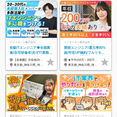
ランスタッド株式会社
イリオスター株式会社
初級ITエンジニア◆全国募
開発エンジニア/還元率80%
集/在宅研修有/必ずIT業務配
超/年収UP確約/フルリモ
属/月収例29.5万円/Web面接
OK/年休130日/平均残業7h/
【首都圏】月収例29.5万円（月給26万円＋諸手当） 【東海・関西】月収例28.5万円（月給25万円＋諸手当） 【九州】月収例26万円（月給23万円＋諸手当） ※経験・スキル・前職給与を踏まえ、総合的に判断して決定します。 例：首都圏 月収例31万円（月給27万円＋諸手当） ◆各種手当 ・通勤手当（上限4万円まで） ・残業代手当（1分単位で全額支給） ※固定残業代制は採用しておりません ・深夜勤務手当 ・資格取得支援（ランクに応じてお祝い金1万円～10万円を支給） ◆昇給：年1回 ◆補足 ・研修中1ヶ月間は、時給1670円となります。 ・試用期間6ヶ月あり。その間の待遇に変更はありません。 ※詳細は面接時にご案内します。
★平均150万～200万円年収UPを実現！ ★前職給与を100％保証！ ★案件内容の開示・明確な評価体制あり ⇒クライアント評価で即昇給を実現したケースも◎ ★年12回（毎月昇給チャンスあり） ■月給35万円～103万円 ※経験・能力・前職給与を考慮し、決定 ※上記給与には月30時間分(6万6500円以上)の固定残業代が含まれます。超過分は手当として別途支給します ※試用期間3ヶ月あり(期間中の給与・待遇面に差異はありません) ▼収入アップの実例をご紹介 ───────────── ★働き方改革をした30代男性（PG） 子どもが生まれたばかりなのに、忙しい現場で残業も月50～60時間が当たり前。 ⇒残業ほぼゼロ＆週3リモートの働き方に！しかも給与もアップ！ ★収入アップした30代男性（PM） 子供が3人いて家計も苦しく、残業代で稼ぐ日々… ⇒残業をたくさんしていた年収額より、100万円以上アップしました！
1回/SE
約2万件の案件から選択
東京都_神奈川県_埼玉県_千葉県_大阪府_愛知県_兵庫県_京都府_福岡県
東京都_神奈川県_埼玉県_千葉県_大阪府_愛知県_北海道_青森県_岩手県_宮城県_秋田県_山形県_福島県_茨城県_栃木県_群馬県_新潟県_山梨県_長野県_富山県_石川県_福井県_静岡県_岐阜県_三重県_兵庫県_京都府_滋賀県_奈良県_和歌山県_広島県_岡山県_鳥取県_島根県_山口県_徳島県_香川県_愛媛県_高知県_福岡県_熊本県_佐賀県_長崎県_大分県_宮崎県_鹿児島県_沖縄県
株式会社ヒューマンキュレーション
株式会社スタッフサービス エンジニアリング事業本部