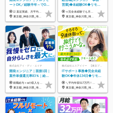
ートOK／経験半年～でOK
営業)◆未経験OK◆リモー
／実質還元率80～90%／前
トあり◆残業月3h◆服装髪
☑︎ 直近実績、月平均17,000円の昇給 ☑︎ 前職給与100%保証 ☑︎ 実質還元率80～90% ☑︎ 待機時も給与は満額支給 月給35万円～70万円＋交通費など各種手当 ※想定年収：4,200,000円～10,560,000円 ※経験・能力等を考慮の上で決定します。 ※上記金額には、みなし残業手当（50時間分・104,000円～212,000円）を含みます。超過分は別途追加支給します。 ┗残業時間は月平均10時間、多い時でも20時間程度と安定しております ★単価連動型の給与体系ではないため、万が一待機になってもその間の給与は満額支給しています。 ＜1年間の昇給事例をご紹介！＞ ・20代/フロントエンドエンジニア：月給274,000円→月給362,000円（＋88,000円/月） ・20代/iOSエンジニア：月給237,000円→月給287,000円（＋50,000円/月） ・20代/Androidエンジニア：月給316,000円→月給374,000円（＋58,000円/月） ・30代/Javaエンジニア（上流）：月給340,000円→月給418,000円（＋78,000円/月） ・30代/PMO：月給340,000円→月給418,000円（＋78,000円/月）
≪完全未経験でも月給40万円以上も可能です！≫ -------------- 【1】ITエンジニア 月給26万円～50万円＋プロジェクト手当＋資格手当 【2】IT事務、営業事務 月給26万円～50万円＋プロジェクト手当＋資格手当 ≪【1】【2】共通≫ ★上記給与には固定残業代20時間分(月3万719円～)を含みます。残業が超過した場合は、追加支給します(残業は月平均3時間とほぼ発生しません。残業がなくても、固定残業代は支給されます) ★試用期間6ヵ月あり（期間中は月給23万1000円～。固定残業代20時間分3万719円～を含む／超過分は別途支給） -------------- 【3】SES営業、SaaS営業 月給30万円以上＋インセンティブ＋各種手当 ★上記給与には固定残業代45時間分(月7万6967円～)を含みます。残業が超過した場合は、追加支給します(残業は月平均3時間とほぼ発生しません。残業がなくても、固定残業代は支給されます) ★試用期間6ヵ月あり(期間中も給与や福利厚生は同じです)
給保証／AI系など最先端案
型自由
東京都_神奈川県_埼玉県_千葉県_大阪府_愛知県_北海道_青森県_岩手県_宮城県_秋田県_山形県_福島県_茨城県_栃木県_群馬県_新潟県_山梨県_長野県_富山県_石川県_福井県_静岡県_岐阜県_三重県_兵庫県_京都府_滋賀県_奈良県_和歌山県_広島県_岡山県_鳥取県_島根県_山口県_徳島県_香川県_愛媛県_高知県_福岡県_熊本県_佐賀県_長崎県_大分県_宮崎県_鹿児島県_沖縄県
東京都_神奈川県_埼玉県_千葉県_大阪府_愛知県_北海道_青森県_岩手県_宮城県_秋田県_山形県_福島県_茨城県_栃木県_群馬県_新潟県_山梨県_長野県_富山県_石川県_福井県_静岡県_岐阜県_三重県_兵庫県_京都府_滋賀県_奈良県_和歌山県_広島県_岡山県_鳥取県_島根県_山口県_徳島県_香川県_愛媛県_高知県_福岡県_熊本県_佐賀県_長崎県_大分県_宮崎県_鹿児島県_沖縄県
件多数
株式会社アイ・ディ・エイチ
株式会社エスアイイー 【東京プロマーケット上場】
開発エンジニア｜面接1回｜
ITサポート事務◆完全未経
案件単価還元率83％｜給与
験OK◆年休134日◆リモー
UP保証｜年休140日｜在宅
トOK◆残業月7h以下◆賞与
前職給与＋αの収入を保証 月給42万円～120万円＋各種手当＋賞与 給与基準が明確かつ高還元です。 一人ひとりが安定した環境のもと、長く活躍できる職場を目指しています。 ※平均年収650万円 ・還元率83％ ・各種手当について 職能手当／職務手当／資格手当／営業手当 など ※前職での経験・能力、給与などを考慮の上、当社規定により優遇いたします ※試用期間あり（3ヶ月／期間中の条件に変動はありません） ※上記金額には固定残業代（78,948円～225,564円/月30時間分）を含みます 超過分は別途全額支給いたします ・年収UPを保証 過去には転職時に〈年収200万円UP〉したエンジニアも在籍しています。入社時だけでなく、入社後も安心の給与水準で働ける環境です。キャリアや技術力が正当に評価されていないと感じていたら、一度面接でお話ししましょう！ 当社では管理職の人数は最低限にし、無駄な管理をしません。その費用削減分を社員の給与に還元しています！
＼平均年収517万円！入社5年目まで毎年必ず昇給／ ■賞与年3回 ■年収800万円以上も可 ■入社3年以上の平均年収469.2万円 月給23万2000円以上＋賞与年3回＋各種手当 ☆入社5年目まで最大1万5000円の定期昇給を確約 ┃各種手当充実 ・規定の資格を取得すれば、2000円～5万円を毎月支給（2万4000円～60万円／年） ・研修中に取得した取得率95％の資格でも研修後の給料UP ※月給は年齢・経験・能力を考慮して、優遇いたします ※上記月給金額は固定残業代（20時間/3万1300円円以上）を含み、超過分は別途支給いたします ※試用期間（6ヶ月）は月給に変動はありますが、その他待遇に差異はありません ├入社後1ヶ月～3ヶ月間は、月給20万1900円となります └上記金額は固定残業代（10時間／1万6000円）を含み、超過分は別途支給いたします
利用率9割｜独立支援・副業
年3回◆5年目まで必ず昇給
東京都_神奈川県_埼玉県_千葉県_大阪府_愛知県_北海道_青森県_岩手県_宮城県_秋田県_山形県_福島県_茨城県_栃木県_群馬県_新潟県_山梨県_長野県_富山県_石川県_福井県_静岡県_岐阜県_三重県_兵庫県_京都府_滋賀県_奈良県_和歌山県_広島県_岡山県_鳥取県_島根県_山口県_徳島県_香川県_愛媛県_高知県_福岡県_熊本県_佐賀県_長崎県_大分県_宮崎県_鹿児島県_沖縄県
東京都_神奈川県_埼玉県_千葉県_大阪府_愛知県_北海道_青森県_岩手県_宮城県_秋田県_山形県_福島県_茨城県_栃木県_群馬県_新潟県_山梨県_長野県_富山県_石川県_福井県_静岡県_岐阜県_三重県_兵庫県_京都府_滋賀県_奈良県_和歌山県_広島県_岡山県_鳥取県_島根県_山口県_徳島県_香川県_愛媛県_高知県_福岡県_熊本県_佐賀県_長崎県_大分県_宮崎県_鹿児島県_沖縄県
制度