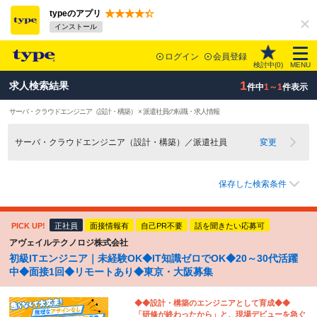
typeのアプリ
インストール
ログイン
会員登録
検討中(
0
)
MENU
1
求人検索結果
件中
1～1
件表示
サーバ・クラウドエンジニア（設計・構築） × 派遣社員の転職・求人情報
サーバ・クラウドエンジニア（設計・構築）／派遣社員
変更
保存した検索条件
PICK UP!
正社員
面接情報有
自己PR不要
話を聞きたい応募可
アヴェイルテクノロジ株式会社
初級ITエンジニア｜未経験OK◆IT知識ゼロでOK◆20～30代活躍
中◆面接1回◆リモートあり◆東京・大阪募集
◆◆設計・構築のエンジニアとして育成◆◆
「研修が終わったから」と、現場デビューを急ぐ