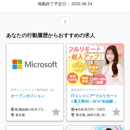
掲載終了予定日：
2026.08.24
1
あなたの行動履歴からおすすめの求人
日本マイクロソフト株式会社【ポジションマッチ登録】
株式会社ライズストリート
オープンポジション
ITエンジニア*フルリモート
×還元率80～92％*未経験歓
迎*年休134日*月給35万～*
配属組織や担当プロジェクトにより異なります。 ▼参考情報 ----------------------- 年俸650万～（1/12を月々支給） ※経験、能力を考慮の上、当社規定により優遇いたします。 ※時間外、休日出勤、深夜手当に対する賃金も基本年俸に含みます。
■月給35万円～130万円＋賞与年2回＋各種手当 ※システムエンジニアの経験をお持ちの方は月給41万円以上＋賞与年2回（108万円～）＋手当 ■単価（年収）アップのチャンスは最大年12回 ※残業代は1分単位で100％全額支給。サービス残業などは一切ありません ※試用期間6ヵ月（試用期間中の待遇・給与に差はありません）
定着率100%
東京都
東京都_神奈川県_埼玉県_千葉県_大阪府_愛知県_北海道_青森県_岩手県_宮城県_秋田県_山形県_福島県_茨城県_栃木県_群馬県_新潟県_山梨県_長野県_富山県_石川県_福井県_静岡県_岐阜県_三重県_兵庫県_京都府_滋賀県_奈良県_和歌山県_広島県_岡山県_鳥取県_島根県_山口県_徳島県_香川県_愛媛県_高知県_福岡県_熊本県_佐賀県_長崎県_大分県_宮崎県_鹿児島県_沖縄県