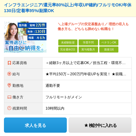
インフラエンジニア/還元率80%以上/年収UP確約/フルリモOK/年休
130日/定着率95%/副業OK
＼上場グループの安定基盤あり／ 理想の収入も
働き方も、どちらも諦めない転職を！
未経験歓迎
学歴不問
ベテランOK
完全週休2日
賞与複数月
面接1回
応募資格
＜経験3ヶ月以上で応募OK／担当工程・環境不問／ブランクOK＞ ★20代～50代まで幅広く活躍中 ★キャリア20年以上のベテランも歓迎 ★子育てと両立しながら働く社員も在籍 ★ブランクあり・正社員デビ
給与
★平均150万～200万円年収UPを実現！ ★前職給与を100％保証！ ★案件内容の開示・明確な評価体制あり ⇒クライアント評価で即昇給を実現したケースも◎ ★年12回（毎月昇給チャンスあり） ■月
勤務地
通勤不要
働き方
フルリモートがメイン
残業時間
10時間以内
求人を見る
検討中に入れる