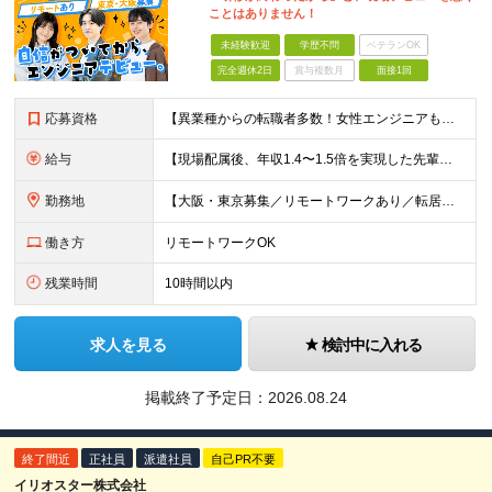
ことはありません！
未経験歓迎
学歴不問
ベテランOK
完全週休2日
賞与複数月
面接1回
応募資格
【異業種からの転職者多数！女性エンジニアも活躍中】 ◆学歴不問 ◆未経験OK ≪こんな方を歓迎しています≫ ◎未経験から成長できる環境で活躍したい方 ◎大学やスクールでIT系のスキルを学んだことのあ
給与
【現場配属後、年収1.4〜1.5倍を実現した先輩も！残業代全額支給】 ◆給与は経験やスキルに応じて決定します ◆年俸制250万円～350万円（1/12を月々支給） ≪年収UPの例≫ ◎飲食業からのキ
勤務地
【大阪・東京募集／リモートワークあり／転居を伴う転勤なし】 東京本社、大阪事務所、または東京23区内・関西（大阪・兵庫）の各クライアント先勤務 ◆入社後、約1年間はクライアント先ではなく 自社内（東
働き方
リモートワークOK
残業時間
10時間以内
求人を見る
検討中に入れる
掲載終了予定日：
2026.08.24
終了間近
正社員
派遣社員
自己PR不要
イリオスター株式会社