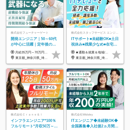
株式会社フューチャーゲート
株式会社スタッフサービス エンジニアリング事業本部
開発エンジニア｜50～60代
ITサポート■未経験OK■土日
が中心に活躍｜定年後の給
祝休み■残業少なめ■在宅実
与減ナシ｜年収50万円アッ
績あり■約900種類のスキル
月給35万円～70万円（固定残業代30時間分63,869円～を含む）+賞与年1回 ※30時間を超える分は別途支給します ●これまでのご経験・スキル・前職給与をできる限り考慮します ●待機期間も給与を100％支給します ●試用期間中も給与や福利厚生は同じです ≪年収を維持しながら長く働けます！≫ 一般的な企業では55歳や60歳を機に年収が下がりますが、 当社は役職などではなく「スキルや経験」で評価。 エンジニアとして長く働きながら あなたにふさわしい年収を維持できます！
★通勤＆就業＆地域/住宅＆役職手当あり ★残業代は全額支給 ★選べる給与制度あり！ ■東京・神奈川・千葉・埼玉勤務の場合 月給24.5万円～55万円＋諸手当 （残業代は全額支給） (20,000円の地域/住宅手当込み) ■愛知・京都・大阪・兵庫勤務の場合 月給24万円以上＋諸手当 （残業代は全額支給） (15,000円の地域/住宅手当込み) ■茨城・栃木・群馬・静岡・三重・滋賀・広島・福岡勤務の場合 月給23.5万円以上＋諸手当 （残業代は全額支給） (10,000円の地域/住宅手当込み) ■北海道・宮城・山梨・長野・岐阜・奈良・和歌山・岡山勤務の場合 月給23万円以上＋諸手当 （残業代は全額支給） (5,000円の地域/住宅手当込み) ■その他のエリア勤務の場合 月給22.5万円以上＋諸手当 （残業代は全額支給） ※経験や能力を考慮し、当社規定により優遇します 【昇給：年一回実施】 【選べる給与制度】 ★収入を重視する方に… 「変動型人事制度」の選択も可能（派遣先からの評価に応じて収入アップ！） ※年2回のタイミングで希望者と面談の上決定します。
プ実績／昇給率92％（直近3
アップ講座あり■全国募集
東京都_神奈川県_埼玉県_千葉県
東京都_神奈川県_埼玉県_千葉県_大阪府_愛知県_北海道_岩手県_宮城県_山形県_福島県_茨城県_栃木県_群馬県_山梨県_長野県_富山県_石川県_静岡県_岐阜県_三重県_兵庫県_京都府_滋賀県_奈良県_広島県_岡山県_山口県_愛媛県_福岡県_熊本県_長崎県
年）
株式会社Ｃｒａｎｅ＆Ｉ
株式会社Widsley
インフラエンジニア*100％
ITエンジニア◆未経験OK◆
フルリモート*月収50万～*
全国募集◆入社後2ヵ月間は