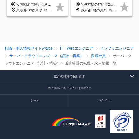
クラウド×上流工程*前職給
研修のみ◆フルリモート
＼ 前職給与保証！あなたのこれまでの経験を正当評価 ／ ★月収50万円～スタート！【年俸600万～1,162万8,000円（12分割）】 ――「頑張りが給与に直結しない…」そんな不満とは無縁の環境です。 実際、入社後に「年収150万～200万円UP」を実現した先輩エンジニアが多数活躍中！ 【 収入をさらに押し上げる充実のプラスα 】 スキルを磨くほど得をする「資格手当」 ⇒ 1資格につき毎月3,000円～30,000円を継続支給！ 成果を見逃さない「功績手当」 ⇒ 社員の頑張りに応じて最大10万円をダイレクトに支給！ スピード昇給・高年収も可能 ⇒ 1回の昇給で年収数十万UPのチャンスあり。ゆくゆくは年収1000万以上のハイクラスも目指せます。 ※経験・スキルを考慮の上決定します ※上記金額には固定残業代（月30h分・95,000円～184,000円）を含みます ※超過分は別途全額支給します ※試用期間2ヶ月間あり（その他待遇に差異はありません）
＼基本給の昇給年2回＆プロジェクト手当による昇給年12回！！／ 【経験者の場合】 月給33万円～70万円＋プロジェクト手当＋資格手当 ★スキルや経験を考慮の上、優遇します ★上記給与には固定残業代20時間分(月4万3883円～)を含みます。残業が超過した場合は、追加支給します(残業は月平均3時間とほぼ発生しません。残業がなくても、固定残業代は支給されます) ★試用期間中も、月給や福利厚生等は同じです ---------- 【未経験者の場合】 月給26万円～50万円＋プロジェクト手当＋資格手当 ★スキルや経験を考慮の上、優遇します ★上記給与には固定残業代20時間分(月3万719円～)を含みます。残業が超過した場合は、追加支給します(残業は月平均3時間とほぼ発生しません。残業がなくても、固定残業代は支給されます) ★試用期間6ヵ月あり ・1ヶ月目～：月給23万円～ ・2ヶ月目～6ヶ月目：月給23万円～＋プロジェクト手当1～3万円 （上記給与にはそれぞれ固定残業代20時間分(月3万719円～)を含み、超過した場合は追加支給します。） ---------- 【プロジェクト手当について】 参画するプロジェクトの単価に応じて毎月の歩合給を支給します 業界内でもトップクラスの高還元です！
与保証*残業月9.8h
OK◆残業月3h◆服装髪型自
東京都_神奈川県_埼玉県_千葉県_大阪府_愛知県_北海道_青森県_岩手県_宮城県_秋田県_山形県_福島県_茨城県_栃木県_群馬県_新潟県_山梨県_長野県_富山県_石川県_福井県_静岡県_岐阜県_三重県_兵庫県_京都府_滋賀県_奈良県_和歌山県_広島県_岡山県_鳥取県_島根県_山口県_徳島県_香川県_愛媛県_高知県_福岡県_熊本県_佐賀県_長崎県_大分県_宮崎県_鹿児島県_沖縄県
東京都_神奈川県_埼玉県_千葉県_大阪府_愛知県_北海道_青森県_岩手県_宮城県_秋田県_山形県_福島県_茨城県_栃木県_群馬県_新潟県_山梨県_長野県_富山県_石川県_福井県_静岡県_岐阜県_三重県_兵庫県_京都府_滋賀県_奈良県_和歌山県_広島県_岡山県_鳥取県_島根県_山口県_徳島県_香川県_愛媛県_高知県_福岡県_熊本県_佐賀県_長崎県_大分県_宮崎県_鹿児島県_沖縄県
由
転職・求人情報サイトのtype
IT・Webエンジニア
インフラエンジニア
サーバ・クラウドエンジニア（設計・構築）
派遣社員
サーバ・ク
ラウドエンジニア（設計・構築） × 派遣社員の転職・求人情報一覧
ほかの職種で探し直す
求人掲載・利用規約・お問合せ
ホーム
ログイン