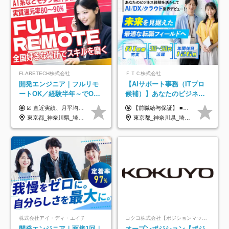
FLARETECH株式会社
ＦＴＣ株式会社
開発エンジニア｜フルリモ
【AIサポート事務（ITプロ
ートOK／経験半年～でOK
候補）】あなたのビジネス
／実質還元率80～90%／前
経験をAI業界で活かす◆IT
☑︎ 直近実績、月平均17,000円の昇給 ☑︎ 前職給与100%保証 ☑︎ 実質還元率80～90% ☑︎ 待機時も給与は満額支給 月給35万円～70万円＋交通費など各種手当 ※想定年収：4,200,000円～10,560,000円 ※経験・能力等を考慮の上で決定します。 ※上記金額には、みなし残業手当（50時間分・104,000円～212,000円）を含みます。超過分は別途追加支給します。 ┗残業時間は月平均10時間、多い時でも20時間程度と安定しております ★単価連動型の給与体系ではないため、万が一待機になってもその間の給与は満額支給しています。 ＜1年間の昇給事例をご紹介！＞ ・20代/フロントエンドエンジニア：月給274,000円→月給362,000円（＋88,000円/月） ・20代/iOSエンジニア：月給237,000円→月給287,000円（＋50,000円/月） ・20代/Androidエンジニア：月給316,000円→月給374,000円（＋58,000円/月） ・30代/Javaエンジニア（上流）：月給340,000円→月給418,000円（＋78,000円/月） ・30代/PMO：月給340,000円→月給418,000円（＋78,000円/月）
【前職給与保証】 ■未経験者： 月給30万円～35万円 ■ローキャリア（経験目安1年程度）： 月給35万円～40万円 ■経験者（経験目安3年以上）： 月給40万円～60万円 ■即戦力（経験目安5年以上）： 月給45万円～80万円 ※上記金額には固定残業代30時間分 【未経験者5万5000円～7万3000円、 ローキャリア6万4000円～7万3000円、 経験者5万8000円～10万9000円、 即戦力8万2000円～14万5000円】を含みます。 ※30時間を超える場合は追加で全額支給します。 ※経験・能力・前職給与などを総合的に評価したうえでご納得いただけるよう個別決定。 未経験者の場合、前職給与とポテンシャルを査定のうえ決定いたします。 ※日本国内でのIT業界経験、または同等の実務経験と能力に応じて決定します。 ※前職給与は日本円かつ、日本国内での実績に基づき評価します。 【納得の評価システム】 ★クォーター毎に査定する評価制度導入！ 明確な評価基準で翌年度年収を上げましょう！ ★評価対象期間に在籍中のほとんどの社員が昇給し 年収アップを実現しています！ ★様々なインセンティブ制度を用意し多角的に正当評価しています！ ※試用期間6カ月（期間中の待遇等に差異なし）
給保証／AI系など最先端案
未経験OK◆目指せるコンサ
東京都_神奈川県_埼玉県_千葉県_大阪府_愛知県_北海道_青森県_岩手県_宮城県_秋田県_山形県_福島県_茨城県_栃木県_群馬県_新潟県_山梨県_長野県_富山県_石川県_福井県_静岡県_岐阜県_三重県_兵庫県_京都府_滋賀県_奈良県_和歌山県_広島県_岡山県_鳥取県_島根県_山口県_徳島県_香川県_愛媛県_高知県_福岡県_熊本県_佐賀県_長崎県_大分県_宮崎県_鹿児島県_沖縄県
東京都_神奈川県_埼玉県_千葉県
件多数
ル
株式会社アイ・ディ・エイチ
コクヨ株式会社【ポジションマッチ登録】
開発エンジニア｜面接1回｜
オープンポジション【ポジ