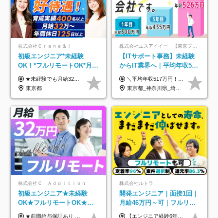
株式会社Ｃｒａｎｅ＆Ｉ
株式会社エスアイイー 【東京プロマーケット上場】
初級エンジニア*未経験
【ITサポート事務】未経験
OK！*フルリモートOK*月給
からIT業界へ｜平均年収517
32万～*残業月9.8h*1ヶ月の
万円｜ホワイト企業認定｜
★未経験でも月給32万円スタート★ 月収32万円～35万円＋各種手当（資格手当だけで毎月15万の上乗せ実績あり！） ★資格手当豊富！1資格につき最大3万円支給 ★功績手当の導入で、毎月のお給与に上乗せで最大10万円支給している社員も！ ★1回の昇級で年収数十万UPも可 ★ゆくゆくは年収1000万以上も目指せる 年俸384万円～1,162万8,000円（12分割） ※経験・スキルを考慮の上決定します ※上記金額には固定残業代（月30h分・60,800円～66,500円）を含みます ※超過分は別途全額支給します ※試用期間2ヶ月間あり（その他待遇に差異はありません）
＼平均年収517万円！入社5年目まで毎年必ず昇給／ ■賞与年3回 ■年収800万円以上も可 ■入社3年以上の平均年収469.2万円 月給23万2000円以上＋賞与年3回＋各種手当 ☆入社5年目まで最大1万5000円の定期昇給を確約 ┃各種手当充実 ・規定の資格を取得すれば、2000円～5万円を毎月支給（2万4000円～60万円／年） ・研修中に取得した取得率95％の資格でも研修後の給料UP ※月給は年齢・経験・能力を考慮して、優遇いたします ※上記月給金額は固定残業代（20時間/3万1300円円以上）を含み、超過分は別途支給いたします ※試用期間（6ヶ月）は月給に変動はありますが、その他待遇に差異はありません ├入社後1ヶ月～3ヶ月間は、月給20万1900円となります └上記金額は固定残業代（10時間／1万6000円）を含み、超過分は別途支給いたします
研修*資格取得率100％
年休134日｜リモートOK
東京都
東京都_神奈川県_埼玉県_千葉県_大阪府_愛知県_北海道_青森県_岩手県_宮城県_秋田県_山形県_福島県_茨城県_栃木県_群馬県_新潟県_山梨県_長野県_富山県_石川県_福井県_静岡県_岐阜県_三重県_兵庫県_京都府_滋賀県_奈良県_和歌山県_広島県_岡山県_鳥取県_島根県_山口県_徳島県_香川県_愛媛県_高知県_福岡県_熊本県_佐賀県_長崎県_大分県_宮崎県_鹿児島県_沖縄県
株式会社Ｃ Ａｄｄｉｔｉｏｎ
株式会社ルトラ
初級エンジニア★未経験
開発エンジニア｜面接1回｜
OK★フルリモートOK★月
月給46万円～可｜フルリモ
給32万円～★残業月10h＆
ートも可｜案件選択制｜定
★前職給与保証あり ★月給32万円以上＋インセンティブあり 月給32万円以上＋インセンティブ＋各種手当 ※上記には固定残業代（月30時間・44,400円～）を含みます ※超過分は別途支給します ※試用期間はございません ★＼成果＝あなたの収入／★ 【1】案件単価ー8万円＝あなたの給与 参画したプロジェクトの案件単価から 一律8万円引いた金額があなたの給与です！ （月給例） ■1人称での構築・小規模な詳細設計 案件単価55万円ー8万円＝月給47万円（還元率85.5%） ■大型案件の設計・構築やプロジェクト管理 案件単価90万円ー8万円＝月給82万円（還元率91.1%） ‥‥‥‥‥‥‥‥‥‥‥‥‥‥‥‥‥‥ 【2】月給の他にも豊富なインセンティブあり 全員が月3～13万円のインセンティブをゲットしています！ ≪インセンティブ制度≫ 稼働している現場で増員・交代が発生し、 当社の人員を配属が決定した際に支給。 ◇C Addition正社員が参画 ：実粗利の10%／毎月 ◇協力会社所属の社員が参画：実粗利の30%／毎月 ≪リファラル制度≫ あなたの知り合いが当社のメンバーになった際に、 毎月1人あたり2万円支給します◎ ‥‥‥‥‥‥‥‥‥‥‥‥‥‥‥‥‥‥
【エンジニア経験6年以上の方】 月給46万円～100万円（固定残業代含む） ※上記月給には月30時間分の固定残業代（月8万7,400円～月19万円）を含む。超過分は全額支給。 【エンジニア経験4年以上の方】 月給42万円～100万円（固定残業代含む） ※上記月給には月30時間分の固定残業代（月7万9,800円～月19万円）を含む。超過分は全額支給。 【エンジニア経験4年未満の方】 月給38万円～100万円（固定残業代含む） ※上記月給には月30時間分の固定残業代（月7万2,200円～月19万円）を含む。超過分は全額支給。 ※経験、スキル、前職給与などを踏まえて決定。 ◆ルトラの給与制度のポイント！◆ ・社員の95%が入社時に年収UP！最高で300万円UPの実績も ・平均還元率86.3%（交通費・住宅手当・会社負担分の社保も含む） ・人柄やポテンシャルを評価し、スキル以上の希望年収を提示することも ・退職金制度やリファラル手当（平均50万円）あり