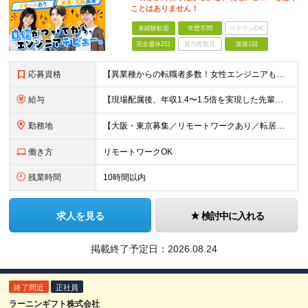
ことはありません！
未経験歓迎
学歴不問
ベテランOK
完全週休2日
賞与複数月
面接1回
応募資格
【異業種からの転職者多数！女性エンジニアも活躍中】 ◆学歴不問 ◆未経験OK ≪こんな方を歓迎しています≫ ◎未経験から成長できる環境で活躍したい方 ◎大学やスクールでIT系のスキルを学んだことのあ
給与
【現場配属後、年収1.4〜1.5倍を実現した先輩も！残業代全額支給】 ◆給与は経験やスキルに応じて決定します ◆年俸制250万円～350万円（1/12を月々支給） ≪年収UPの例≫ ◎飲食業からのキ
勤務地
【大阪・東京募集／リモートワークあり／転居を伴う転勤なし】 東京本社、大阪事務所、または東京23区内・関西（大阪・兵庫）の各クライアント先勤務 ◆入社後、約1年間はクライアント先ではなく 自社内（東
働き方
リモートワークOK
残業時間
10時間以内
求人を見る
検討中に入れる
掲載終了予定日：
2026.08.24
終了間近
正社員
ラーニンギフト株式会社