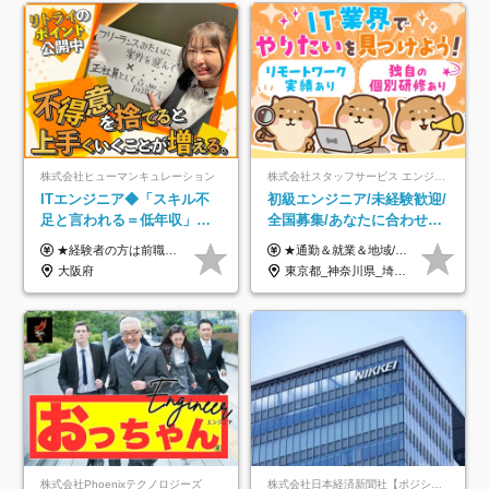
株式会社ヒューマンキュレーション
株式会社スタッフサービス エンジニアリング事業本部
ITエンジニア◆「スキル不
初級エンジニア/未経験歓迎/
足と言われる＝低年収」で
全国募集/あなたに合わせた
はない！｜ 不安を克服し、
オリジナル研修をご用
★経験者の方は前職の年収以上を保証します ★案件単価を開示した上で80％以上を還元します 月給25万円以上＋賞与年2回 ※経験や能力を考慮の上で優遇します ※試用期間が3ヶ月(その間の給与・待遇・雇用形態に変更はありません) ※月給には月20時間分のみなし残業手当(5万円)を含みます(超過分は別途支給) ★残業平均は月10時間以下ですので、毎月10時間分程度はお得です！
★通勤＆就業＆地域/住宅＆役職手当あり ★残業代は全額支給 ★選べる給与制度あり！ ■東京・神奈川・千葉・埼玉勤務の場合 月給24.5万円～55万円＋諸手当 （残業代は全額支給） (20,000円の地域/住宅手当込み) ■愛知・京都・大阪・兵庫勤務の場合 月給24万円以上＋諸手当 （残業代は全額支給） (15,000円の地域/住宅手当込み) ■茨城・栃木・群馬・静岡・三重・滋賀・広島・福岡勤務の場合 月給23.5万円以上＋諸手当 （残業代は全額支給） (10,000円の地域/住宅手当込み) ■北海道・宮城・山梨・長野・岐阜・奈良・和歌山・岡山勤務の場合 月給23万円以上＋諸手当 （残業代は全額支給） (5,000円の地域/住宅手当込み) ■その他のエリア勤務の場合 月給22.5万円以上＋諸手当 （残業代は全額支給） ※経験や能力を考慮し、当社規定により優遇します 【昇給：年一回実施】 【選べる給与制度】 ★収入を重視する方に… 「変動型人事制度」の選択も可能（派遣先からの評価に応じて収入アップ！） ※年2回のタイミングで希望者と面談の上決定します。
年収アップした社員の実例
意/AI・IoT/残業平均8時間
大阪府
東京都_神奈川県_埼玉県_千葉県_大阪府_愛知県_北海道_岩手県_宮城県_山形県_福島県_茨城県_栃木県_群馬県_山梨県_長野県_富山県_石川県_静岡県_岐阜県_三重県_兵庫県_京都府_滋賀県_奈良県_広島県_岡山県_山口県_愛媛県_福岡県_熊本県_長崎県
株式会社Phoenixテクノロジーズ
株式会社日本経済新聞社【ポジションマッチ登録】