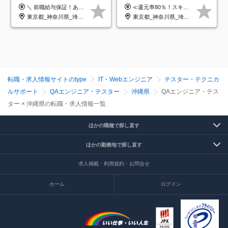
クラウド×上流工程*前職給
以下／1カ月連休可／案件選
＼ 前職給与保証！あなたのこれまでの経験を正当評価 ／ ★月収50万円～スタート！【年俸600万～1,162万8,000円（12分割）】 ――「頑張りが給与に直結しない…」そんな不満とは無縁の環境です。 実際、入社後に「年収150万～200万円UP」を実現した先輩エンジニアが多数活躍中！ 【 収入をさらに押し上げる充実のプラスα 】 スキルを磨くほど得をする「資格手当」 ⇒ 1資格につき毎月3,000円～30,000円を継続支給！ 成果を見逃さない「功績手当」 ⇒ 社員の頑張りに応じて最大10万円をダイレクトに支給！ スピード昇給・高年収も可能 ⇒ 1回の昇給で年収数十万UPのチャンスあり。ゆくゆくは年収1000万以上のハイクラスも目指せます。 ※経験・スキルを考慮の上決定します ※上記金額には固定残業代（月30h分・95,000円～184,000円）を含みます ※超過分は別途全額支給します ※試用期間2ヶ月間あり（その他待遇に差異はありません）
≪還元率80％！スキルや経験をしっかり収入に反映します≫ 年俸530万円以上＋業績賞与 ※スキル・経験を考慮の上、優遇いたします ※上記年俸を12分割し、月1回支給します ※上記年俸には固定残業代月20時間分(月6万9000円以上)が含まれます。残業はほとんど発生しませんが、超過した場合は追加支給します ★AIを使った自社への貢献も、貢献度に応じて給与に反映する制度があります
与保証*残業月9.8h
択制／還元率80%
東京都_神奈川県_埼玉県_千葉県_大阪府_愛知県_北海道_青森県_岩手県_宮城県_秋田県_山形県_福島県_茨城県_栃木県_群馬県_新潟県_山梨県_長野県_富山県_石川県_福井県_静岡県_岐阜県_三重県_兵庫県_京都府_滋賀県_奈良県_和歌山県_広島県_岡山県_鳥取県_島根県_山口県_徳島県_香川県_愛媛県_高知県_福岡県_熊本県_佐賀県_長崎県_大分県_宮崎県_鹿児島県_沖縄県
東京都_神奈川県_埼玉県_千葉県_大阪府_愛知県_北海道_青森県_岩手県_宮城県_秋田県_山形県_福島県_茨城県_栃木県_群馬県_新潟県_山梨県_長野県_富山県_石川県_福井県_静岡県_岐阜県_三重県_兵庫県_京都府_滋賀県_奈良県_和歌山県_広島県_岡山県_鳥取県_島根県_山口県_徳島県_香川県_愛媛県_高知県_福岡県_熊本県_佐賀県_長崎県_大分県_宮崎県_鹿児島県_沖縄県
転職・求人情報サイトのtype
IT・Webエンジニア
テスター・テクニカ
ルサポート
QAエンジニア・テスター
沖縄県
QAエンジニア・テス
ター × 沖縄県の転職・求人情報一覧
ほかの職種で探し直す
ほかの勤務地で探し直す
求人掲載・利用規約・お問合せ
ホーム
ログイン