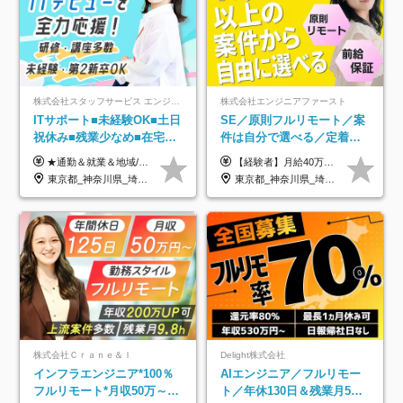
株式会社スタッフサービス エンジニアリング事業本部
株式会社エンジニアファースト
ITサポート■未経験OK■土日
SE／原則フルリモート／案
祝休み■残業少なめ■在宅実
件は自分で選べる／定着率
績あり■約900種類のスキル
93%／20～30代活躍中！
★通勤＆就業＆地域/住宅＆役職手当あり ★残業代は全額支給 ★選べる給与制度あり！ ■東京・神奈川・千葉・埼玉勤務の場合 月給24.5万円～55万円＋諸手当 （残業代は全額支給） (20,000円の地域/住宅手当込み) ■愛知・京都・大阪・兵庫勤務の場合 月給24万円以上＋諸手当 （残業代は全額支給） (15,000円の地域/住宅手当込み) ■茨城・栃木・群馬・静岡・三重・滋賀・広島・福岡勤務の場合 月給23.5万円以上＋諸手当 （残業代は全額支給） (10,000円の地域/住宅手当込み) ■北海道・宮城・山梨・長野・岐阜・奈良・和歌山・岡山勤務の場合 月給23万円以上＋諸手当 （残業代は全額支給） (5,000円の地域/住宅手当込み) ■その他のエリア勤務の場合 月給22.5万円以上＋諸手当 （残業代は全額支給） ※経験や能力を考慮し、当社規定により優遇します 【昇給：年一回実施】 【選べる給与制度】 ★収入を重視する方に… 「変動型人事制度」の選択も可能（派遣先からの評価に応じて収入アップ！） ※年2回のタイミングで希望者と面談の上決定します。
【経験者】月給40万円～120万円(固定残業代含む)+各種手当 ★前職給与の総収入額を100％保証｜還元率84％〜100％ ★20代の平均年収570万円 ※月給には、みなし残業手当(月30時間／5万8000円以上)を含みます 超過分は別途追加支給 ※固定残業代は、時間外労働の有無に関わらず30時間分を、月5万8000円~15万7000円支給 ※上記を超える時間外労働分は追加で支給 【未経験者】月給21万円以上＋各種手当 固定残業なし(残業代発生分全額支給) ※6ヶ月の試用期間あり（※条件に変動なし） ▼単価連動性×還元率は84％～100％で収入の大幅UPが可能！ ・案件単価が月50万円の場合：年収417万円 ・案件単価が月70万円の場合：年収584万円 ・案件単価が月100万円の場合：年収834万円 ＜モデル年収＞ ▼400万円～500万円(入社初年度) ▼542万円～626万円(入社2年) ▼667万円～700万円(入社3年） ▼709万円～801万円(入社5年）
アップ講座あり■全国募集
東京都_神奈川県_埼玉県_千葉県_大阪府_愛知県_北海道_岩手県_宮城県_山形県_福島県_茨城県_栃木県_群馬県_山梨県_長野県_富山県_石川県_静岡県_岐阜県_三重県_兵庫県_京都府_滋賀県_奈良県_広島県_岡山県_山口県_愛媛県_福岡県_熊本県_長崎県
東京都_神奈川県_埼玉県_千葉県_大阪府_愛知県_北海道_青森県_岩手県_宮城県_秋田県_山形県_福島県_茨城県_栃木県_群馬県_新潟県_山梨県_長野県_富山県_石川県_福井県_静岡県_岐阜県_三重県_兵庫県_京都府_滋賀県_奈良県_和歌山県_広島県_岡山県_鳥取県_島根県_山口県_徳島県_香川県_愛媛県_高知県_福岡県_熊本県_佐賀県_長崎県_大分県_宮崎県_鹿児島県_沖縄県
株式会社Ｃｒａｎｅ＆Ｉ
Delight株式会社
インフラエンジニア*100％
AIエンジニア／フルリモー
フルリモート*月収50万～*
ト／年休130日＆残業月5h