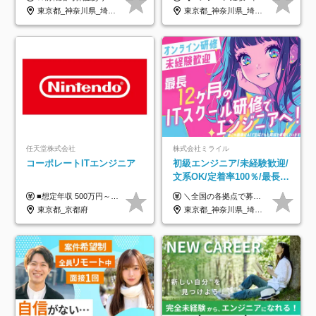
年休120日以上★副業可
着率96％以上｜副業OK｜住
東京都_神奈川県_埼玉県_千葉県_大阪府_愛知県_北海道_青森県_岩手県_宮城県_秋田県_山形県_福島県_茨城県_栃木県_群馬県_新潟県_山梨県_長野県_富山県_石川県_福井県_静岡県_岐阜県_三重県_兵庫県_京都府_滋賀県_奈良県_和歌山県_広島県_岡山県_鳥取県_島根県_山口県_徳島県_香川県_愛媛県_高知県_福岡県_熊本県_佐賀県_長崎県_大分県_宮崎県_鹿児島県_沖縄県
東京都_神奈川県_埼玉県_千葉県_大阪府_愛知県_北海道_青森県_岩手県_宮城県_秋田県_山形県_福島県_茨城県_栃木県_群馬県_新潟県_山梨県_長野県_富山県_石川県_福井県_静岡県_岐阜県_三重県_兵庫県_京都府_滋賀県_奈良県_和歌山県_広島県_岡山県_鳥取県_島根県_山口県_徳島県_香川県_愛媛県_高知県_福岡県_熊本県_佐賀県_長崎県_大分県_宮崎県_鹿児島県_沖縄県
宅手当
任天堂株式会社
株式会社ミライル
コーポレートITエンジニア
初級エンジニア/未経験歓迎/
文系OK/定着率100％/最長1
年の自社ITスクール研修あ
■想定年収 500万円～900万円 月給制 月給278,000円～ ※残業が発生した場合、残業代を別途全額支給します ※試用期間2ヶ月あり(待遇や給与に差異はありません)
＼全国の各拠点で募集中！／ 給与は以下の通り、勤務地により異なります。 札幌：月給23万円～27万円 仙台：月給22万円～26万円 新潟：月給22万円～26万円 東京：月給26万円～30万円 大阪：月給24万円～29万円 福岡：月給23.5万円～27万円 沖縄：月給21万円～26万円 ◎給与は知識や経験を考慮して決定します。 ◎残業は別途全額支給します。 ◎試用期間12カ月あり（給与は以下の通りです。その他条件に変更はありません） （試用期間の給与） 札幌：月給18.6万円～ 仙台：月給19万円～ 新潟：月給18万円～ 東京：月給22万円～ 大阪：月給20.8万円～ 福岡：月給19万円～ 沖縄：月給18万円～
り/年休130日
東京都_京都府
東京都_神奈川県_埼玉県_千葉県_大阪府_愛知県_北海道_青森県_岩手県_宮城県_秋田県_山形県_福島県_茨城県_栃木県_群馬県_新潟県_山梨県_長野県_富山県_石川県_福井県_静岡県_岐阜県_三重県_兵庫県_京都府_滋賀県_奈良県_和歌山県_広島県_岡山県_鳥取県_島根県_山口県_徳島県_香川県_愛媛県_高知県_福岡県_熊本県_佐賀県_長崎県_大分県_宮崎県_鹿児島県_沖縄県