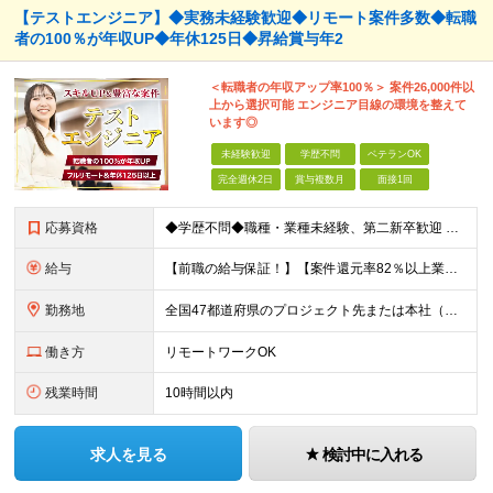
【テストエンジニア】◆実務未経験歓迎◆リモート案件多数◆転職
者の100％が年収UP◆年休125日◆昇給賞与年2
＜転職者の年収アップ率100％＞ 案件26,000件以
上から選択可能 エンジニア目線の環境を整えて
います◎
未経験歓迎
学歴不問
ベテランOK
完全週休2日
賞与複数月
面接1回
応募資格
◆学歴不問◆職種・業種未経験、第二新卒歓迎 【具体的には】 1ヶ月でも実務経験があれば尚◎ ※豊富な経験者は特に給与面で大きな優遇有 ＜経験浅めの方でも歓迎＞ ★以下「◎」いずれかに該当される
給与
【前職の給与保証！】【案件還元率82％以上業界最高水準！】【転職者の100%が収入UPを実現！】 ＼スキルに見合った収入を望む方は、ぜひ！／ 【経験1年未満の方】 月給23万円～35万円 ※月給には
勤務地
全国47都道府県のプロジェクト先または本社（新宿区） ◎勤務地は希望を考慮。転勤はありません。 ◎フルリモート(完全在宅勤務）多数あります。 ◎転職時にお引越しをご検討の際には引越し費用または住宅手
働き方
リモートワークOK
残業時間
10時間以内
求人を見る
検討中に入れる