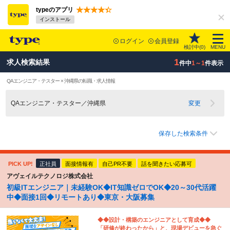
typeのアプリ
インストール
ログイン
会員登録
検討中(
0
)
MENU
1
求人検索結果
件中
1～1
件表示
QAエンジニア・テスター × 沖縄県の転職・求人情報
QAエンジニア・テスター／沖縄県
変更
保存した検索条件
PICK UP!
正社員
面接情報有
自己PR不要
話を聞きたい応募可
アヴェイルテクノロジ株式会社
初級ITエンジニア｜未経験OK◆IT知識ゼロでOK◆20～30代活躍
中◆面接1回◆リモートあり◆東京・大阪募集
◆◆設計・構築のエンジニアとして育成◆◆
「研修が終わったから」と、現場デビューを急ぐ