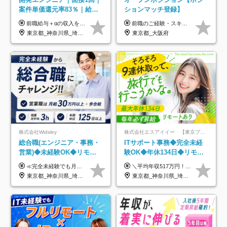
案件単価還元率83％｜給与
ションマッチ登録】
UP保証｜年休140日｜在宅
前職給与＋αの収入を保証 月給42万円～120万円＋各種手当＋賞与 給与基準が明確かつ高還元です。 一人ひとりが安定した環境のもと、長く活躍できる職場を目指しています。 ※平均年収650万円 ・還元率83％ ・各種手当について 職能手当／職務手当／資格手当／営業手当 など ※前職での経験・能力、給与などを考慮の上、当社規定により優遇いたします ※試用期間あり（3ヶ月／期間中の条件に変動はありません） ※上記金額には固定残業代（78,948円～225,564円/月30時間分）を含みます 超過分は別途全額支給いたします ・年収UPを保証 過去には転職時に〈年収200万円UP〉したエンジニアも在籍しています。入社時だけでなく、入社後も安心の給与水準で働ける環境です。キャリアや技術力が正当に評価されていないと感じていたら、一度面接でお話ししましょう！ 当社では管理職の人数は最低限にし、無駄な管理をしません。その費用削減分を社員の給与に還元しています！
前職のご経験・スキル等を考慮して決定します。
利用率9割｜独立支援・副業
東京都_神奈川県_埼玉県_千葉県_大阪府_愛知県_北海道_青森県_岩手県_宮城県_秋田県_山形県_福島県_茨城県_栃木県_群馬県_新潟県_山梨県_長野県_富山県_石川県_福井県_静岡県_岐阜県_三重県_兵庫県_京都府_滋賀県_奈良県_和歌山県_広島県_岡山県_鳥取県_島根県_山口県_徳島県_香川県_愛媛県_高知県_福岡県_熊本県_佐賀県_長崎県_大分県_宮崎県_鹿児島県_沖縄県
東京都_大阪府
制度
株式会社Widsley
株式会社エスアイイー 【東京プロマーケット上場】
総合職(エンジニア・事務・
ITサポート事務◆完全未経
営業)◆未経験OK◆リモー
験OK◆年休134日◆リモー
トあり◆残業月3h◆服装髪
トOK◆残業月7h以下◆賞与
≪完全未経験でも月給40万円以上も可能です！≫ -------------- 【1】ITエンジニア 月給26万円～50万円＋プロジェクト手当＋資格手当 【2】IT事務、営業事務 月給26万円～50万円＋プロジェクト手当＋資格手当 ≪【1】【2】共通≫ ★上記給与には固定残業代20時間分(月3万719円～)を含みます。残業が超過した場合は、追加支給します(残業は月平均3時間とほぼ発生しません。残業がなくても、固定残業代は支給されます) ★試用期間6ヵ月あり（期間中は月給23万1000円～。固定残業代20時間分3万719円～を含む／超過分は別途支給） -------------- 【3】SES営業、SaaS営業 月給30万円以上＋インセンティブ＋各種手当 ★上記給与には固定残業代45時間分(月7万6967円～)を含みます。残業が超過した場合は、追加支給します(残業は月平均3時間とほぼ発生しません。残業がなくても、固定残業代は支給されます) ★試用期間6ヵ月あり(期間中も給与や福利厚生は同じです)
＼平均年収517万円！入社5年目まで毎年必ず昇給／ ■賞与年3回 ■年収800万円以上も可 ■入社3年以上の平均年収469.2万円 月給23万2000円以上＋賞与年3回＋各種手当 ☆入社5年目まで最大1万5000円の定期昇給を確約 ┃各種手当充実 ・規定の資格を取得すれば、2000円～5万円を毎月支給（2万4000円～60万円／年） ・研修中に取得した取得率95％の資格でも研修後の給料UP ※月給は年齢・経験・能力を考慮して、優遇いたします ※上記月給金額は固定残業代（20時間/3万1300円円以上）を含み、超過分は別途支給いたします ※試用期間（6ヶ月）は月給に変動はありますが、その他待遇に差異はありません ├入社後1ヶ月～3ヶ月間は、月給20万1900円となります └上記金額は固定残業代（10時間／1万6000円）を含み、超過分は別途支給いたします
型自由
年3回◆5年目まで必ず昇給
東京都_神奈川県_埼玉県_千葉県_大阪府_愛知県_北海道_青森県_岩手県_宮城県_秋田県_山形県_福島県_茨城県_栃木県_群馬県_新潟県_山梨県_長野県_富山県_石川県_福井県_静岡県_岐阜県_三重県_兵庫県_京都府_滋賀県_奈良県_和歌山県_広島県_岡山県_鳥取県_島根県_山口県_徳島県_香川県_愛媛県_高知県_福岡県_熊本県_佐賀県_長崎県_大分県_宮崎県_鹿児島県_沖縄県
東京都_神奈川県_埼玉県_千葉県_大阪府_愛知県_北海道_青森県_岩手県_宮城県_秋田県_山形県_福島県_茨城県_栃木県_群馬県_新潟県_山梨県_長野県_富山県_石川県_福井県_静岡県_岐阜県_三重県_兵庫県_京都府_滋賀県_奈良県_和歌山県_広島県_岡山県_鳥取県_島根県_山口県_徳島県_香川県_愛媛県_高知県_福岡県_熊本県_佐賀県_長崎県_大分県_宮崎県_鹿児島県_沖縄県