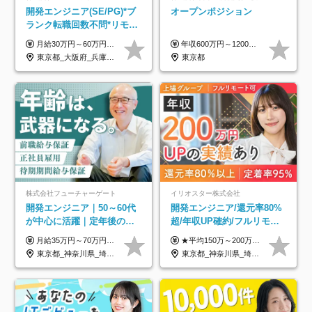
開発エンジニア(SE/PG)*ブ
オープンポジション
ランク転職回数不問*リモー
ト案件多数*残業ほぼ0*通院
月給30万円～60万円+住宅手当+職能手当+役職手当+決算賞与+報奨金 ※経験・能力を考慮し、優遇します ※給与には20時間分のみなし時間外手当(3万7000円以上)を含みます(超過時間分は別途追加支給) ※試用期間3～6ヵ月あり(その間の給与、待遇に差異なし) ※場合によって契約社員での採用の可能性あり(面接時に応相談)
年収600万円～1200万円 ※上記年収は、想定年収です。住居費補助、子手当などの各種手当を含む金額です。 ※経験・能力等を考慮の上、当社規定により決定します。
のための半休制度あり
東京都_大阪府_兵庫県_京都府_福岡県
東京都
株式会社フューチャーゲート
イリオスター株式会社
開発エンジニア｜50～60代
開発エンジニア/還元率80%
が中心に活躍｜定年後の給
超/年収UP確約/フルリモ
与減ナシ｜年収50万円アッ
OK/年休130日/平均残業7h/
月給35万円～70万円（固定残業代30時間分63,869円～を含む）+賞与年1回 ※30時間を超える分は別途支給します ●これまでのご経験・スキル・前職給与をできる限り考慮します ●待機期間も給与を100％支給します ●試用期間中も給与や福利厚生は同じです ≪年収を維持しながら長く働けます！≫ 一般的な企業では55歳や60歳を機に年収が下がりますが、 当社は役職などではなく「スキルや経験」で評価。 エンジニアとして長く働きながら あなたにふさわしい年収を維持できます！
★平均150万～200万円年収UPを実現！ ★前職給与を100％保証！ ★案件内容の開示・明確な評価体制あり ⇒クライアント評価で即昇給を実現したケースも◎ ★年12回（毎月昇給チャンスあり） ■月給35万円～103万円 ※経験・能力・前職給与を考慮し、決定 ※上記給与には月30時間分(6万6500円以上)の固定残業代が含まれます。超過分は手当として別途支給します ※試用期間3ヶ月あり(期間中の給与・待遇面に差異はありません) ▼収入アップの実例をご紹介 ───────────── ★働き方改革をした30代男性（PG） 子どもが生まれたばかりなのに、忙しい現場で残業も月50～60時間が当たり前。 ⇒残業ほぼゼロ＆週3リモートの働き方に！しかも給与もアップ！ ★収入アップした30代男性（PM） 子供が3人いて家計も苦しく、残業代で稼ぐ日々… ⇒残業をたくさんしていた年収額より、100万円以上アップしました！
プ実績／昇給率92％（直近3
約2万件の案件から選択
東京都_神奈川県_埼玉県_千葉県
東京都_神奈川県_埼玉県_千葉県_大阪府_愛知県_北海道_青森県_岩手県_宮城県_秋田県_山形県_福島県_茨城県_栃木県_群馬県_新潟県_山梨県_長野県_富山県_石川県_福井県_静岡県_岐阜県_三重県_兵庫県_京都府_滋賀県_奈良県_和歌山県_広島県_岡山県_鳥取県_島根県_山口県_徳島県_香川県_愛媛県_高知県_福岡県_熊本県_佐賀県_長崎県_大分県_宮崎県_鹿児島県_沖縄県
年）