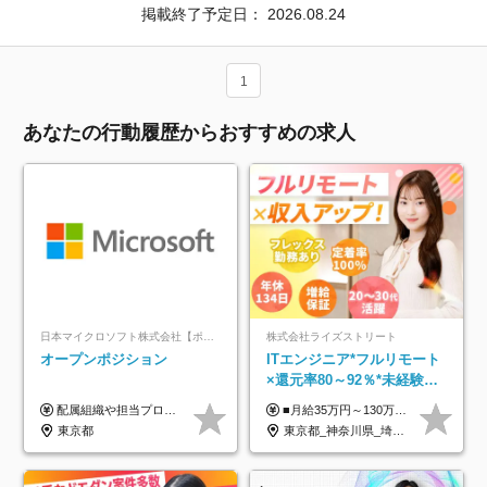
掲載終了予定日：
2026.08.24
1
あなたの行動履歴からおすすめの求人
日本マイクロソフト株式会社【ポジションマッチ登録】
株式会社ライズストリート
オープンポジション
ITエンジニア*フルリモート
×還元率80～92％*未経験歓
迎*年休134日*月給35万～*
配属組織や担当プロジェクトにより異なります。 ▼参考情報 ----------------------- 年俸650万～（1/12を月々支給） ※経験、能力を考慮の上、当社規定により優遇いたします。 ※時間外、休日出勤、深夜手当に対する賃金も基本年俸に含みます。
■月給35万円～130万円＋賞与年2回＋各種手当 ※システムエンジニアの経験をお持ちの方は月給41万円以上＋賞与年2回（108万円～）＋手当 ■単価（年収）アップのチャンスは最大年12回 ※残業代は1分単位で100％全額支給。サービス残業などは一切ありません ※試用期間6ヵ月（試用期間中の待遇・給与に差はありません）
定着率100%
東京都
東京都_神奈川県_埼玉県_千葉県_大阪府_愛知県_北海道_青森県_岩手県_宮城県_秋田県_山形県_福島県_茨城県_栃木県_群馬県_新潟県_山梨県_長野県_富山県_石川県_福井県_静岡県_岐阜県_三重県_兵庫県_京都府_滋賀県_奈良県_和歌山県_広島県_岡山県_鳥取県_島根県_山口県_徳島県_香川県_愛媛県_高知県_福岡県_熊本県_佐賀県_長崎県_大分県_宮崎県_鹿児島県_沖縄県