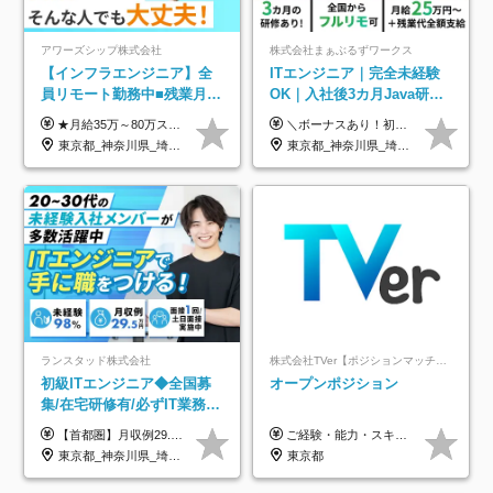
アワーズシップ株式会社
株式会社まぁぶるずワークス
【インフラエンジニア】全
ITエンジニア｜完全未経験
員リモート勤務中■残業月
OK｜入社後3カ月Java研修
3h■最大3ヶ月の連休あり■
｜リモート率8割以上｜充実
★月給35万～80万スタートも可 【未経験の方】 ■月給26万～80万＋賞与年2回（年2ヶ月分） 【何かしらのインフラエンジニア経験をお持ちの方】 ■月給35万～80万＋賞与年2回（年2ヶ月分） ※スキル・経験などを考慮し決定します ※試用期間6ヶ月あり。期間中は契約社員となります。その他の待遇に差異はありません（試用期間終了後、昇給の可能性あり） ※上記金額には固定残業代（月30時間分／4万9600円～15万2600円）を含みます。超過分は別途支給いたします。 ＼頑張りはインセンティブで還元！／ クライアントに貢献度を評価され、当社のエンジニアが追加で案件に参画することになるなど、会社にとって利益になる行動はしっかり評価します。 会社の成長に貢献できていることを実感でき、「もっと頑張ろう」と思える体制づくりを整えています！
＼ボーナスあり！初年度から年収300万円以上／ ■月給25万円～35万円＋残業代全額支給＋各種手当＋賞与年1回 ◎経験・年齢・スキルなどを考慮し、できるだけ優遇します ◎試用期間中(3カ月)は契約社員で、月給21万円＋諸手当になります。 (試用期間中は残業が発生しません。その他の待遇に変更はありません) ----------------- ＼3つの評価軸！実力次第で早期収入アップ！／ 【1】スキル(IT理解、実装力、設計) 【2】実務力(現場評価、コミュ力、品質) 【3】姿勢(自走力、意欲、責任感) この3つの評価軸で、3カ月ごとに評価。社内グレードにより、給与が決まる明確な仕組みです。何ができれば給与が上がるのか分かりやすく、実力や努力次第で早期に収入を増やせます！ 【固定残業代について】 なし（残業代は、実際の労働時間に応じて別途全額支給）
年休126日■20～30代活躍
のキャリア支援｜残業月10h
東京都_神奈川県_埼玉県_千葉県_大阪府
東京都_神奈川県_埼玉県_千葉県_大阪府_愛知県_北海道_青森県_岩手県_宮城県_秋田県_山形県_福島県_茨城県_栃木県_群馬県_新潟県_山梨県_長野県_富山県_石川県_福井県_静岡県_岐阜県_三重県_兵庫県_京都府_滋賀県_奈良県_和歌山県_広島県_岡山県_鳥取県_島根県_山口県_徳島県_香川県_愛媛県_高知県_福岡県_熊本県_佐賀県_長崎県_大分県_宮崎県_鹿児島県_沖縄県
中！
ランスタッド株式会社
株式会社TVer【ポジションマッチ登録】
初級ITエンジニア◆全国募
オープンポジション
集/在宅研修有/必ずIT業務配
属/月収例29.5万円/Web面接
【首都圏】月収例29.5万円（月給26万円＋諸手当） 【東海・関西】月収例28.5万円（月給25万円＋諸手当） 【九州】月収例26万円（月給23万円＋諸手当） ※経験・スキル・前職給与を踏まえ、総合的に判断して決定します。 例：首都圏 月収例31万円（月給27万円＋諸手当） ◆各種手当 ・通勤手当（上限4万円まで） ・残業代手当（1分単位で全額支給） ※固定残業代制は採用しておりません ・深夜勤務手当 ・資格取得支援（ランクに応じてお祝い金1万円～10万円を支給） ◆昇給：年1回 ◆補足 ・研修中1ヶ月間は、時給1670円となります。 ・試用期間6ヶ月あり。その間の待遇に変更はありません。 ※詳細は面接時にご案内します。
ご経験・能力・スキル等により、当社基準にて優遇・相談のうえ決定いたします。
1回/SE
東京都_神奈川県_埼玉県_千葉県_大阪府_愛知県_兵庫県_京都府_福岡県
東京都