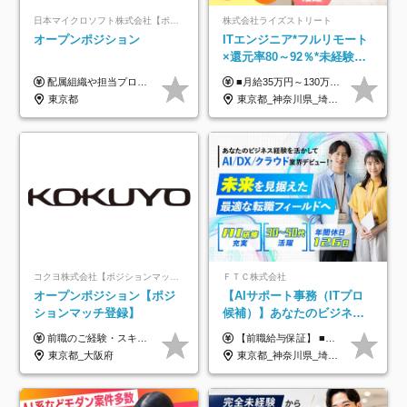
日本マイクロソフト株式会社【ポジションマッチ登録】
株式会社ライズストリート
オープンポジション
ITエンジニア*フルリモート
×還元率80～92％*未経験歓
迎*年休134日*月給35万～*
配属組織や担当プロジェクトにより異なります。 ▼参考情報 ----------------------- 年俸650万～（1/12を月々支給） ※経験、能力を考慮の上、当社規定により優遇いたします。 ※時間外、休日出勤、深夜手当に対する賃金も基本年俸に含みます。
■月給35万円～130万円＋賞与年2回＋各種手当 ※システムエンジニアの経験をお持ちの方は月給41万円以上＋賞与年2回（108万円～）＋手当 ■単価（年収）アップのチャンスは最大年12回 ※残業代は1分単位で100％全額支給。サービス残業などは一切ありません ※試用期間6ヵ月（試用期間中の待遇・給与に差はありません）
定着率100%
東京都
東京都_神奈川県_埼玉県_千葉県_大阪府_愛知県_北海道_青森県_岩手県_宮城県_秋田県_山形県_福島県_茨城県_栃木県_群馬県_新潟県_山梨県_長野県_富山県_石川県_福井県_静岡県_岐阜県_三重県_兵庫県_京都府_滋賀県_奈良県_和歌山県_広島県_岡山県_鳥取県_島根県_山口県_徳島県_香川県_愛媛県_高知県_福岡県_熊本県_佐賀県_長崎県_大分県_宮崎県_鹿児島県_沖縄県
コクヨ株式会社【ポジションマッチ登録】
ＦＴＣ株式会社
オープンポジション【ポジ
【AIサポート事務（ITプロ
ションマッチ登録】
候補）】あなたのビジネス
経験をAI業界で活かす◆IT
前職のご経験・スキル等を考慮して決定します。
【前職給与保証】 ■未経験者： 月給30万円～35万円 ■ローキャリア（経験目安1年程度）： 月給35万円～40万円 ■経験者（経験目安3年以上）： 月給40万円～60万円 ■即戦力（経験目安5年以上）： 月給45万円～80万円 ※上記金額には固定残業代30時間分 【未経験者5万5000円～7万3000円、 ローキャリア6万4000円～7万3000円、 経験者5万8000円～10万9000円、 即戦力8万2000円～14万5000円】を含みます。 ※30時間を超える場合は追加で全額支給します。 ※経験・能力・前職給与などを総合的に評価したうえでご納得いただけるよう個別決定。 未経験者の場合、前職給与とポテンシャルを査定のうえ決定いたします。 ※日本国内でのIT業界経験、または同等の実務経験と能力に応じて決定します。 ※前職給与は日本円かつ、日本国内での実績に基づき評価します。 【納得の評価システム】 ★クォーター毎に査定する評価制度導入！ 明確な評価基準で翌年度年収を上げましょう！ ★評価対象期間に在籍中のほとんどの社員が昇給し 年収アップを実現しています！ ★様々なインセンティブ制度を用意し多角的に正当評価しています！ ※試用期間6カ月（期間中の待遇等に差異なし）
未経験OK◆目指せるコンサ
東京都_大阪府
東京都_神奈川県_埼玉県_千葉県
ル