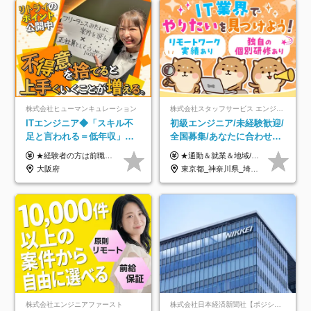
株式会社ヒューマンキュレーション
株式会社スタッフサービス エンジニアリング事業本部
ITエンジニア◆「スキル不
初級エンジニア/未経験歓迎/
足と言われる＝低年収」で
全国募集/あなたに合わせた
はない！｜ 不安を克服し、
オリジナル研修をご用
★経験者の方は前職の年収以上を保証します ★案件単価を開示した上で80％以上を還元します 月給25万円以上＋賞与年2回 ※経験や能力を考慮の上で優遇します ※試用期間が3ヶ月(その間の給与・待遇・雇用形態に変更はありません) ※月給には月20時間分のみなし残業手当(5万円)を含みます(超過分は別途支給) ★残業平均は月10時間以下ですので、毎月10時間分程度はお得です！
★通勤＆就業＆地域/住宅＆役職手当あり ★残業代は全額支給 ★選べる給与制度あり！ ■東京・神奈川・千葉・埼玉勤務の場合 月給24.5万円～55万円＋諸手当 （残業代は全額支給） (20,000円の地域/住宅手当込み) ■愛知・京都・大阪・兵庫勤務の場合 月給24万円以上＋諸手当 （残業代は全額支給） (15,000円の地域/住宅手当込み) ■茨城・栃木・群馬・静岡・三重・滋賀・広島・福岡勤務の場合 月給23.5万円以上＋諸手当 （残業代は全額支給） (10,000円の地域/住宅手当込み) ■北海道・宮城・山梨・長野・岐阜・奈良・和歌山・岡山勤務の場合 月給23万円以上＋諸手当 （残業代は全額支給） (5,000円の地域/住宅手当込み) ■その他のエリア勤務の場合 月給22.5万円以上＋諸手当 （残業代は全額支給） ※経験や能力を考慮し、当社規定により優遇します 【昇給：年一回実施】 【選べる給与制度】 ★収入を重視する方に… 「変動型人事制度」の選択も可能（派遣先からの評価に応じて収入アップ！） ※年2回のタイミングで希望者と面談の上決定します。
年収アップした社員の実例
意/AI・IoT/残業平均8時間
大阪府
東京都_神奈川県_埼玉県_千葉県_大阪府_愛知県_北海道_岩手県_宮城県_山形県_福島県_茨城県_栃木県_群馬県_山梨県_長野県_富山県_石川県_静岡県_岐阜県_三重県_兵庫県_京都府_滋賀県_奈良県_広島県_岡山県_山口県_愛媛県_福岡県_熊本県_長崎県
株式会社エンジニアファースト
株式会社日本経済新聞社【ポジションマッチ登録】