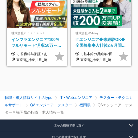
株式会社Ｃｒａｎｅ＆Ｉ
株式会社Widsley
インフラエンジニア*100％
ITエンジニア◆未経験OK◆
フルリモート*月収50万～*
全国募集◆入社後2ヵ月間は
クラウド×上流工程*前職給
研修のみ◆フルリモート
＼ 前職給与保証！あなたのこれまでの経験を正当評価 ／ ★月収50万円～スタート！【年俸600万～1,162万8,000円（12分割）】 ――「頑張りが給与に直結しない…」そんな不満とは無縁の環境です。 実際、入社後に「年収150万～200万円UP」を実現した先輩エンジニアが多数活躍中！ 【 収入をさらに押し上げる充実のプラスα 】 スキルを磨くほど得をする「資格手当」 ⇒ 1資格につき毎月3,000円～30,000円を継続支給！ 成果を見逃さない「功績手当」 ⇒ 社員の頑張りに応じて最大10万円をダイレクトに支給！ スピード昇給・高年収も可能 ⇒ 1回の昇給で年収数十万UPのチャンスあり。ゆくゆくは年収1000万以上のハイクラスも目指せます。 ※経験・スキルを考慮の上決定します ※上記金額には固定残業代（月30h分・95,000円～184,000円）を含みます ※超過分は別途全額支給します ※試用期間2ヶ月間あり（その他待遇に差異はありません）
＼基本給の昇給年2回＆プロジェクト手当による昇給年12回！！／ 【経験者の場合】 月給33万円～70万円＋プロジェクト手当＋資格手当 ★スキルや経験を考慮の上、優遇します ★上記給与には固定残業代20時間分(月4万3883円～)を含みます。残業が超過した場合は、追加支給します(残業は月平均3時間とほぼ発生しません。残業がなくても、固定残業代は支給されます) ★試用期間中も、月給や福利厚生等は同じです ---------- 【未経験者の場合】 月給26万円～50万円＋プロジェクト手当＋資格手当 ★スキルや経験を考慮の上、優遇します ★上記給与には固定残業代20時間分(月3万719円～)を含みます。残業が超過した場合は、追加支給します(残業は月平均3時間とほぼ発生しません。残業がなくても、固定残業代は支給されます) ★試用期間6ヵ月あり ・1ヶ月目～：月給23万円～ ・2ヶ月目～6ヶ月目：月給23万円～＋プロジェクト手当1～3万円 （上記給与にはそれぞれ固定残業代20時間分(月3万719円～)を含み、超過した場合は追加支給します。） ---------- 【プロジェクト手当について】 参画するプロジェクトの単価に応じて毎月の歩合給を支給します 業界内でもトップクラスの高還元です！
与保証*残業月9.8h
OK◆残業月3h◆服装髪型自
東京都_神奈川県_埼玉県_千葉県_大阪府_愛知県_北海道_青森県_岩手県_宮城県_秋田県_山形県_福島県_茨城県_栃木県_群馬県_新潟県_山梨県_長野県_富山県_石川県_福井県_静岡県_岐阜県_三重県_兵庫県_京都府_滋賀県_奈良県_和歌山県_広島県_岡山県_鳥取県_島根県_山口県_徳島県_香川県_愛媛県_高知県_福岡県_熊本県_佐賀県_長崎県_大分県_宮崎県_鹿児島県_沖縄県
東京都_神奈川県_埼玉県_千葉県_大阪府_愛知県_北海道_青森県_岩手県_宮城県_秋田県_山形県_福島県_茨城県_栃木県_群馬県_新潟県_山梨県_長野県_富山県_石川県_福井県_静岡県_岐阜県_三重県_兵庫県_京都府_滋賀県_奈良県_和歌山県_広島県_岡山県_鳥取県_島根県_山口県_徳島県_香川県_愛媛県_高知県_福岡県_熊本県_佐賀県_長崎県_大分県_宮崎県_鹿児島県_沖縄県
由
転職・求人情報サイトのtype
IT・Webエンジニア
テスター・テクニカ
ルサポート
QAエンジニア・テスター
福岡県
QAエンジニア・テス
ター × 福岡県の転職・求人情報一覧
ほかの職種で探し直す
ほかの勤務地で探し直す