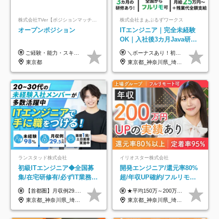
株式会社TVer【ポジションマッチ登録】
株式会社まぁぶるずワークス
オープンポジション
ITエンジニア｜完全未経験
OK｜入社後3カ月Java研修
｜リモート率8割以上｜充実
ご経験・能力・スキル等により、当社基準にて優遇・相談のうえ決定いたします。
＼ボーナスあり！初年度から年収300万円以上／ ■月給25万円～35万円＋残業代全額支給＋各種手当＋賞与年1回 ◎経験・年齢・スキルなどを考慮し、できるだけ優遇します ◎試用期間中(3カ月)は契約社員で、月給21万円＋諸手当になります。 (試用期間中は残業が発生しません。その他の待遇に変更はありません) ----------------- ＼3つの評価軸！実力次第で早期収入アップ！／ 【1】スキル(IT理解、実装力、設計) 【2】実務力(現場評価、コミュ力、品質) 【3】姿勢(自走力、意欲、責任感) この3つの評価軸で、3カ月ごとに評価。社内グレードにより、給与が決まる明確な仕組みです。何ができれば給与が上がるのか分かりやすく、実力や努力次第で早期に収入を増やせます！ 【固定残業代について】 なし（残業代は、実際の労働時間に応じて別途全額支給）
のキャリア支援｜残業月10h
東京都
東京都_神奈川県_埼玉県_千葉県_大阪府_愛知県_北海道_青森県_岩手県_宮城県_秋田県_山形県_福島県_茨城県_栃木県_群馬県_新潟県_山梨県_長野県_富山県_石川県_福井県_静岡県_岐阜県_三重県_兵庫県_京都府_滋賀県_奈良県_和歌山県_広島県_岡山県_鳥取県_島根県_山口県_徳島県_香川県_愛媛県_高知県_福岡県_熊本県_佐賀県_長崎県_大分県_宮崎県_鹿児島県_沖縄県
ランスタッド株式会社
イリオスター株式会社
初級ITエンジニア◆全国募
開発エンジニア/還元率80%
集/在宅研修有/必ずIT業務配
超/年収UP確約/フルリモ
属/月収例29.5万円/Web面接
OK/年休130日/平均残業7h/
【首都圏】月収例29.5万円（月給26万円＋諸手当） 【東海・関西】月収例28.5万円（月給25万円＋諸手当） 【九州】月収例26万円（月給23万円＋諸手当） ※経験・スキル・前職給与を踏まえ、総合的に判断して決定します。 例：首都圏 月収例31万円（月給27万円＋諸手当） ◆各種手当 ・通勤手当（上限4万円まで） ・残業代手当（1分単位で全額支給） ※固定残業代制は採用しておりません ・深夜勤務手当 ・資格取得支援（ランクに応じてお祝い金1万円～10万円を支給） ◆昇給：年1回 ◆補足 ・研修中1ヶ月間は、時給1670円となります。 ・試用期間6ヶ月あり。その間の待遇に変更はありません。 ※詳細は面接時にご案内します。
★平均150万～200万円年収UPを実現！ ★前職給与を100％保証！ ★案件内容の開示・明確な評価体制あり ⇒クライアント評価で即昇給を実現したケースも◎ ★年12回（毎月昇給チャンスあり） ■月給35万円～103万円 ※経験・能力・前職給与を考慮し、決定 ※上記給与には月30時間分(6万6500円以上)の固定残業代が含まれます。超過分は手当として別途支給します ※試用期間3ヶ月あり(期間中の給与・待遇面に差異はありません) ▼収入アップの実例をご紹介 ───────────── ★働き方改革をした30代男性（PG） 子どもが生まれたばかりなのに、忙しい現場で残業も月50～60時間が当たり前。 ⇒残業ほぼゼロ＆週3リモートの働き方に！しかも給与もアップ！ ★収入アップした30代男性（PM） 子供が3人いて家計も苦しく、残業代で稼ぐ日々… ⇒残業をたくさんしていた年収額より、100万円以上アップしました！
1回/SE
約2万件の案件から選択
東京都_神奈川県_埼玉県_千葉県_大阪府_愛知県_兵庫県_京都府_福岡県
東京都_神奈川県_埼玉県_千葉県_大阪府_愛知県_北海道_青森県_岩手県_宮城県_秋田県_山形県_福島県_茨城県_栃木県_群馬県_新潟県_山梨県_長野県_富山県_石川県_福井県_静岡県_岐阜県_三重県_兵庫県_京都府_滋賀県_奈良県_和歌山県_広島県_岡山県_鳥取県_島根県_山口県_徳島県_香川県_愛媛県_高知県_福岡県_熊本県_佐賀県_長崎県_大分県_宮崎県_鹿児島県_沖縄県