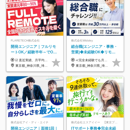
FLARETECH株式会社
株式会社Widsley
開発エンジニア｜フルリモ
総合職(エンジニア・事務・
ートOK／経験半年～でOK
営業)◆未経験OK◆リモー
／実質還元率80～90%／前
トあり◆残業月3h◆服装髪
☑︎ 直近実績、月平均17,000円の昇給 ☑︎ 前職給与100%保証 ☑︎ 実質還元率80～90% ☑︎ 待機時も給与は満額支給 月給35万円～70万円＋交通費など各種手当 ※想定年収：4,200,000円～10,560,000円 ※経験・能力等を考慮の上で決定します。 ※上記金額には、みなし残業手当（50時間分・104,000円～212,000円）を含みます。超過分は別途追加支給します。 ┗残業時間は月平均10時間、多い時でも20時間程度と安定しております ★単価連動型の給与体系ではないため、万が一待機になってもその間の給与は満額支給しています。 ＜1年間の昇給事例をご紹介！＞ ・20代/フロントエンドエンジニア：月給274,000円→月給362,000円（＋88,000円/月） ・20代/iOSエンジニア：月給237,000円→月給287,000円（＋50,000円/月） ・20代/Androidエンジニア：月給316,000円→月給374,000円（＋58,000円/月） ・30代/Javaエンジニア（上流）：月給340,000円→月給418,000円（＋78,000円/月） ・30代/PMO：月給340,000円→月給418,000円（＋78,000円/月）
≪完全未経験でも月給40万円以上も可能です！≫ -------------- 【1】ITエンジニア 月給26万円～50万円＋プロジェクト手当＋資格手当 【2】IT事務、営業事務 月給26万円～50万円＋プロジェクト手当＋資格手当 ≪【1】【2】共通≫ ★上記給与には固定残業代20時間分(月3万719円～)を含みます。残業が超過した場合は、追加支給します(残業は月平均3時間とほぼ発生しません。残業がなくても、固定残業代は支給されます) ★試用期間6ヵ月あり（期間中は月給23万1000円～。固定残業代20時間分3万719円～を含む／超過分は別途支給） -------------- 【3】SES営業、SaaS営業 月給30万円以上＋インセンティブ＋各種手当 ★上記給与には固定残業代45時間分(月7万6967円～)を含みます。残業が超過した場合は、追加支給します(残業は月平均3時間とほぼ発生しません。残業がなくても、固定残業代は支給されます) ★試用期間6ヵ月あり(期間中も給与や福利厚生は同じです)
給保証／AI系など最先端案
型自由
東京都_神奈川県_埼玉県_千葉県_大阪府_愛知県_北海道_青森県_岩手県_宮城県_秋田県_山形県_福島県_茨城県_栃木県_群馬県_新潟県_山梨県_長野県_富山県_石川県_福井県_静岡県_岐阜県_三重県_兵庫県_京都府_滋賀県_奈良県_和歌山県_広島県_岡山県_鳥取県_島根県_山口県_徳島県_香川県_愛媛県_高知県_福岡県_熊本県_佐賀県_長崎県_大分県_宮崎県_鹿児島県_沖縄県
東京都_神奈川県_埼玉県_千葉県_大阪府_愛知県_北海道_青森県_岩手県_宮城県_秋田県_山形県_福島県_茨城県_栃木県_群馬県_新潟県_山梨県_長野県_富山県_石川県_福井県_静岡県_岐阜県_三重県_兵庫県_京都府_滋賀県_奈良県_和歌山県_広島県_岡山県_鳥取県_島根県_山口県_徳島県_香川県_愛媛県_高知県_福岡県_熊本県_佐賀県_長崎県_大分県_宮崎県_鹿児島県_沖縄県
件多数
株式会社アイ・ディ・エイチ
株式会社エスアイイー 【東京プロマーケット上場】
開発エンジニア｜面接1回｜
ITサポート事務◆完全未経