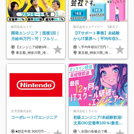
株式会社ルトラ
株式会社エスアイイー 【東京プロマーケット上場】
開発エンジニア｜面接1回｜
【ITサポート事務】未経験
月給46万円～可｜フルリモ
からIT業界へ｜平均年収517
ートも可｜案件選択制｜定
万円｜ホワイト企業認定｜
【エンジニア経験6年以上の方】 月給46万円～100万円（固定残業代含む） ※上記月給には月30時間分の固定残業代（月8万7,400円～月19万円）を含む。超過分は全額支給。 【エンジニア経験4年以上の方】 月給42万円～100万円（固定残業代含む） ※上記月給には月30時間分の固定残業代（月7万9,800円～月19万円）を含む。超過分は全額支給。 【エンジニア経験4年未満の方】 月給38万円～100万円（固定残業代含む） ※上記月給には月30時間分の固定残業代（月7万2,200円～月19万円）を含む。超過分は全額支給。 ※経験、スキル、前職給与などを踏まえて決定。 ◆ルトラの給与制度のポイント！◆ ・社員の95%が入社時に年収UP！最高で300万円UPの実績も ・平均還元率86.3%（交通費・住宅手当・会社負担分の社保も含む） ・人柄やポテンシャルを評価し、スキル以上の希望年収を提示することも ・退職金制度やリファラル手当（平均50万円）あり
＼平均年収517万円！入社5年目まで毎年必ず昇給／ ■賞与年3回 ■年収800万円以上も可 ■入社3年以上の平均年収469.2万円 月給23万2000円以上＋賞与年3回＋各種手当 ☆入社5年目まで最大1万5000円の定期昇給を確約 ┃各種手当充実 ・規定の資格を取得すれば、2000円～5万円を毎月支給（2万4000円～60万円／年） ・研修中に取得した取得率95％の資格でも研修後の給料UP ※月給は年齢・経験・能力を考慮して、優遇いたします ※上記月給金額は固定残業代（20時間/3万1300円円以上）を含み、超過分は別途支給いたします ※試用期間（6ヶ月）は月給に変動はありますが、その他待遇に差異はありません ├入社後1ヶ月～3ヶ月間は、月給20万1900円となります └上記金額は固定残業代（10時間／1万6000円）を含み、超過分は別途支給いたします
着率96％以上｜副業OK｜住
年休134日｜リモートOK
東京都_神奈川県_埼玉県_千葉県_大阪府_愛知県_北海道_青森県_岩手県_宮城県_秋田県_山形県_福島県_茨城県_栃木県_群馬県_新潟県_山梨県_長野県_富山県_石川県_福井県_静岡県_岐阜県_三重県_兵庫県_京都府_滋賀県_奈良県_和歌山県_広島県_岡山県_鳥取県_島根県_山口県_徳島県_香川県_愛媛県_高知県_福岡県_熊本県_佐賀県_長崎県_大分県_宮崎県_鹿児島県_沖縄県
東京都_神奈川県_埼玉県_千葉県_大阪府_愛知県_北海道_青森県_岩手県_宮城県_秋田県_山形県_福島県_茨城県_栃木県_群馬県_新潟県_山梨県_長野県_富山県_石川県_福井県_静岡県_岐阜県_三重県_兵庫県_京都府_滋賀県_奈良県_和歌山県_広島県_岡山県_鳥取県_島根県_山口県_徳島県_香川県_愛媛県_高知県_福岡県_熊本県_佐賀県_長崎県_大分県_宮崎県_鹿児島県_沖縄県
宅手当
任天堂株式会社
株式会社ミライル
コーポレートITエンジニア
初級エンジニア/未経験歓迎/
文系OK/定着率100％/最長1
年の自社ITスクール研修あ
■想定年収 500万円～900万円 月給制 月給278,000円～ ※残業が発生した場合、残業代を別途全額支給します ※試用期間2ヶ月あり(待遇や給与に差異はありません)
＼全国の各拠点で募集中！／ 給与は以下の通り、勤務地により異なります。 札幌：月給23万円～27万円 仙台：月給22万円～26万円 新潟：月給22万円～26万円 東京：月給26万円～30万円 大阪：月給24万円～29万円 福岡：月給23.5万円～27万円 沖縄：月給21万円～26万円 ◎給与は知識や経験を考慮して決定します。 ◎残業は別途全額支給します。 ◎試用期間12カ月あり（給与は以下の通りです。その他条件に変更はありません） （試用期間の給与） 札幌：月給18.6万円～ 仙台：月給19万円～ 新潟：月給18万円～ 東京：月給22万円～ 大阪：月給20.8万円～ 福岡：月給19万円～ 沖縄：月給18万円～