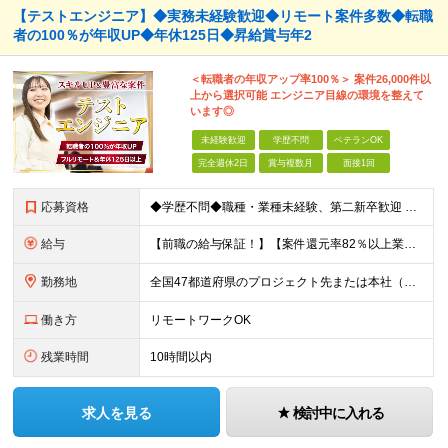
【テストエンジニア】◆実務未経験歓迎◆リモート案件多数◆転職
者の100％が年収UP◆年休125日◆昇給賞与年2
＜転職者の年収アップ率100％＞ 案件26,000件以
上から選択可能 エンジニア目線の環境を整えて
います◎
未経験歓迎
学歴不問
ベテランOK
完全週休2日
賞与複数月
面接1回
応募資格
◆学歴不問◆職種・業種未経験、第二新卒歓迎 【具体的には】 1ヶ月でも実務経験があれば尚◎ ※豊富な経験者は特に給与面で大きな優遇有 ＜経験浅めの方でも歓迎＞ ★以下「◎」いずれかに該当される
給与
【前職の給与保証！】【案件還元率82％以上業界最高水準！】【転職者の100%が収入UPを実現！】 ＼スキルに見合った収入を望む方は、ぜひ！／ 【経験1年未満の方】 月給23万円～35万円 ※月給には
勤務地
全国47都道府県のプロジェクト先または本社（新宿区） ◎勤務地は希望を考慮。転勤はありません。 ◎フルリモート(完全在宅勤務）多数あります。 ◎転職時にお引越しをご検討の際には引越し費用または住宅手
働き方
リモートワークOK
残業時間
10時間以内
求人を見る
検討中に入れる