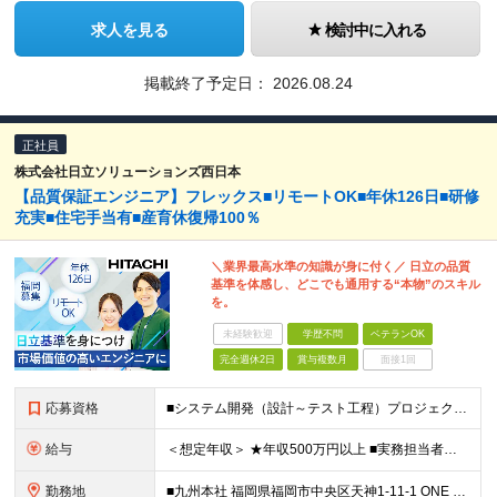
求人を見る
検討中に入れる
掲載終了予定日：
2026.08.24
正社員
株式会社日立ソリューションズ西日本
【品質保証エンジニア】フレックス■リモートOK■年休126日■研修
充実■住宅手当有■産育休復帰100％
＼業界最高水準の知識が身に付く／ 日立の品質
基準を体感し、どこでも通用する“本物”のスキル
を。
未経験歓迎
学歴不問
ベテランOK
完全週休2日
賞与複数月
面接1回
応募資格
■システム開発（設計～テスト工程）プロジェクトにおける品質マネジメント経験 ■IPA基本情報技術者レベル以上のITスキル ■学歴不問
給与
＜想定年収＞ ★年収500万円以上 ■実務担当者クラス：511万-544万 ■主任・サブリーダークラス：629万-750万 ※上記には住宅手当など福利厚生に関する手当は含まず 月給25万円～月給32
勤務地
■九州本社 福岡県福岡市中央区天神1-11-1 ONE FUKUOKA BLDG.15階 ※（変更の範囲）上記を除く当社関連勤務地