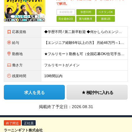
で解消。
未経験歓迎
学歴不問
ベテランOK
完全週休2日
賞与複数月
面接1回
応募資格
◆学歴不問 / 第二新卒歓迎 ◆何かしらのエンジニア経験をお持ちの方 （言語・期間・フェーズ不問） 経験浅めの方も遠慮なくご応募ください！ ■入社前Q＆A ────── ◎実力に見合った報酬が手に
給与
【エンジニア経験6年以上の方】 月給46万円～100万円（固定残業代含む） ※上記月給には月30時間分の固定残業代（月8万7,400円～月19万円）を含む。超過分は全額支給。 【エンジニア経験4年以
勤務地
★フルリモート勤務も可（全国応募OK/住宅手当を支給します） ※案件によって常駐が必要になる場合があります。 ※希望がない限り、転勤はありません ※U・Iターン歓迎 ★ルトラの社員は全国各地で活躍中
働き方
フルリモートがメイン
残業時間
10時間以内
求人を見る
検討中に入れる
掲載終了予定日：
2026.08.31
終了間近
正社員
ラーニンギフト株式会社