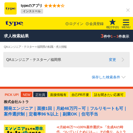
typeのアプリ
インストール
ログイン
会員登録
検討中(
0
)
MENU
3
求人検索結果
件中
1～3
件表示
QAエンジニア・テスター × 福岡県の転職・求人情報
QAエンジニア・テスター／福岡県
変更
保存した検索条件
PICK UP!
NEW
正社員
面接情報有
自己PR不要
話を聞きたい応募可
株式会社ルトラ
開発エンジニア｜面接1回｜月給46万円～可｜フルリモートも可｜
案件選択制｜定着率96％以上｜副業OK｜住宅手当
≪月給46万〜×100%案件選択≫ 「生成AIの時
代、ついていくためには…」 その焦り、ルトラ