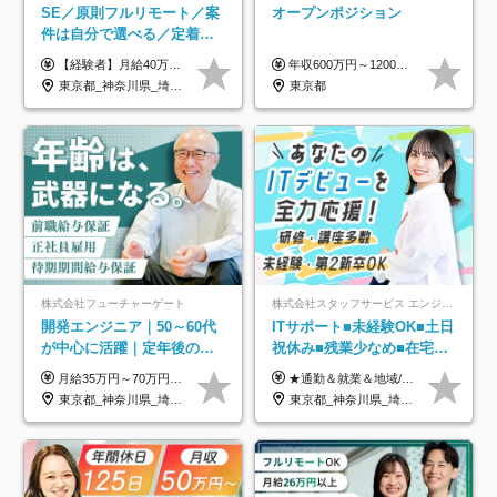
SE／原則フルリモート／案
オープンポジション
件は自分で選べる／定着率
93%／20～30代活躍中！
【経験者】月給40万円～120万円(固定残業代含む)+各種手当 ★前職給与の総収入額を100％保証｜還元率84％〜100％ ★20代の平均年収570万円 ※月給には、みなし残業手当(月30時間／5万8000円以上)を含みます 超過分は別途追加支給 ※固定残業代は、時間外労働の有無に関わらず30時間分を、月5万8000円~15万7000円支給 ※上記を超える時間外労働分は追加で支給 【未経験者】月給21万円以上＋各種手当 固定残業なし(残業代発生分全額支給) ※6ヶ月の試用期間あり（※条件に変動なし） ▼単価連動性×還元率は84％～100％で収入の大幅UPが可能！ ・案件単価が月50万円の場合：年収417万円 ・案件単価が月70万円の場合：年収584万円 ・案件単価が月100万円の場合：年収834万円 ＜モデル年収＞ ▼400万円～500万円(入社初年度) ▼542万円～626万円(入社2年) ▼667万円～700万円(入社3年） ▼709万円～801万円(入社5年）
年収600万円～1200万円 ※上記年収は、想定年収です。住居費補助、子手当などの各種手当を含む金額です。 ※経験・能力等を考慮の上、当社規定により決定します。
東京都_神奈川県_埼玉県_千葉県_大阪府_愛知県_北海道_青森県_岩手県_宮城県_秋田県_山形県_福島県_茨城県_栃木県_群馬県_新潟県_山梨県_長野県_富山県_石川県_福井県_静岡県_岐阜県_三重県_兵庫県_京都府_滋賀県_奈良県_和歌山県_広島県_岡山県_鳥取県_島根県_山口県_徳島県_香川県_愛媛県_高知県_福岡県_熊本県_佐賀県_長崎県_大分県_宮崎県_鹿児島県_沖縄県
東京都
株式会社フューチャーゲート
株式会社スタッフサービス エンジニアリング事業本部
開発エンジニア｜50～60代
ITサポート■未経験OK■土日
が中心に活躍｜定年後の給
祝休み■残業少なめ■在宅実
与減ナシ｜年収50万円アッ
績あり■約900種類のスキル
月給35万円～70万円（固定残業代30時間分63,869円～を含む）+賞与年1回 ※30時間を超える分は別途支給します ●これまでのご経験・スキル・前職給与をできる限り考慮します ●待機期間も給与を100％支給します ●試用期間中も給与や福利厚生は同じです ≪年収を維持しながら長く働けます！≫ 一般的な企業では55歳や60歳を機に年収が下がりますが、 当社は役職などではなく「スキルや経験」で評価。 エンジニアとして長く働きながら あなたにふさわしい年収を維持できます！
★通勤＆就業＆地域/住宅＆役職手当あり ★残業代は全額支給 ★選べる給与制度あり！ ■東京・神奈川・千葉・埼玉勤務の場合 月給24.5万円～55万円＋諸手当 （残業代は全額支給） (20,000円の地域/住宅手当込み) ■愛知・京都・大阪・兵庫勤務の場合 月給24万円以上＋諸手当 （残業代は全額支給） (15,000円の地域/住宅手当込み) ■茨城・栃木・群馬・静岡・三重・滋賀・広島・福岡勤務の場合 月給23.5万円以上＋諸手当 （残業代は全額支給） (10,000円の地域/住宅手当込み) ■北海道・宮城・山梨・長野・岐阜・奈良・和歌山・岡山勤務の場合 月給23万円以上＋諸手当 （残業代は全額支給） (5,000円の地域/住宅手当込み) ■その他のエリア勤務の場合 月給22.5万円以上＋諸手当 （残業代は全額支給） ※経験や能力を考慮し、当社規定により優遇します 【昇給：年一回実施】 【選べる給与制度】 ★収入を重視する方に… 「変動型人事制度」の選択も可能（派遣先からの評価に応じて収入アップ！） ※年2回のタイミングで希望者と面談の上決定します。
プ実績／昇給率92％（直近3
アップ講座あり■全国募集
東京都_神奈川県_埼玉県_千葉県
東京都_神奈川県_埼玉県_千葉県_大阪府_愛知県_北海道_岩手県_宮城県_山形県_福島県_茨城県_栃木県_群馬県_山梨県_長野県_富山県_石川県_静岡県_岐阜県_三重県_兵庫県_京都府_滋賀県_奈良県_広島県_岡山県_山口県_愛媛県_福岡県_熊本県_長崎県
年）