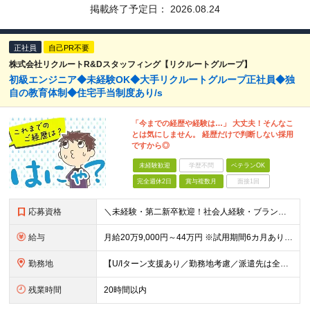
掲載終了予定日：
2026.08.24
正社員
自己PR不要
株式会社リクルートR&Dスタッフィング【リクルートグループ】
初級エンジニア◆未経験OK◆大手リクルートグループ正社員◆独
自の教育体制◆住宅手当制度あり/s
「今までの経歴や経験は…」 大丈夫！そんなこ
とは気にしません。 経歴だけで判断しない採用
ですから◎
未経験歓迎
学歴不問
ベテランOK
完全週休2日
賞与複数月
面接1回
応募資格
＼未経験・第二新卒歓迎！社会人経験・ブランクなども不問／ ◇ 高卒以上 ・将来性がありそうだと思ったから ・正社員としてしっかり稼ぎたい ・手に職つけたくて など志望理由は何でもOK！ 仕事は1から
給与
月給20万9,000円～44万円 ※試用期間6カ月あり（期間中の待遇に変更なし） ※経験・能力・前給を考慮の上、決定いたします ※時間外手当100％支給 ※派遣就業先が変更となる場合には、就業規則、
勤務地
【U/Iターン支援あり／勤務地考慮／派遣先は全国36都府県】 引越補助、社員寮、住宅手当制度あり。U/Iターンも歓迎です！ ■東北エリア／青森・岩手・宮城・秋田・山形・福島 ■関東エリア／東京・埼玉
残業時間
20時間以内