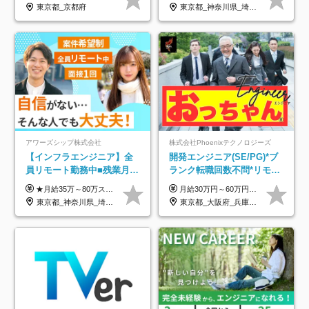
り/年休130日
東京都_京都府
東京都_神奈川県_埼玉県_千葉県_大阪府_愛知県_北海道_青森県_岩手県_宮城県_秋田県_山形県_福島県_茨城県_栃木県_群馬県_新潟県_山梨県_長野県_富山県_石川県_福井県_静岡県_岐阜県_三重県_兵庫県_京都府_滋賀県_奈良県_和歌山県_広島県_岡山県_鳥取県_島根県_山口県_徳島県_香川県_愛媛県_高知県_福岡県_熊本県_佐賀県_長崎県_大分県_宮崎県_鹿児島県_沖縄県
アワーズシップ株式会社
株式会社Phoenixテクノロジーズ
【インフラエンジニア】全
開発エンジニア(SE/PG)*ブ
員リモート勤務中■残業月
ランク転職回数不問*リモー
3h■最大3ヶ月の連休あり■
ト案件多数*残業ほぼ0*通院
★月給35万～80万スタートも可 【未経験の方】 ■月給26万～80万＋賞与年2回（年2ヶ月分） 【何かしらのインフラエンジニア経験をお持ちの方】 ■月給35万～80万＋賞与年2回（年2ヶ月分） ※スキル・経験などを考慮し決定します ※試用期間6ヶ月あり。期間中は契約社員となります。その他の待遇に差異はありません（試用期間終了後、昇給の可能性あり） ※上記金額には固定残業代（月30時間分／4万9600円～15万2600円）を含みます。超過分は別途支給いたします。 ＼頑張りはインセンティブで還元！／ クライアントに貢献度を評価され、当社のエンジニアが追加で案件に参画することになるなど、会社にとって利益になる行動はしっかり評価します。 会社の成長に貢献できていることを実感でき、「もっと頑張ろう」と思える体制づくりを整えています！
月給30万円～60万円+住宅手当+職能手当+役職手当+決算賞与+報奨金 ※経験・能力を考慮し、優遇します ※給与には20時間分のみなし時間外手当(3万7000円以上)を含みます(超過時間分は別途追加支給) ※試用期間3～6ヵ月あり(その間の給与、待遇に差異なし) ※場合によって契約社員での採用の可能性あり(面接時に応相談)
年休126日■20～30代活躍
のための半休制度あり
東京都_神奈川県_埼玉県_千葉県_大阪府
東京都_大阪府_兵庫県_京都府_福岡県
中！