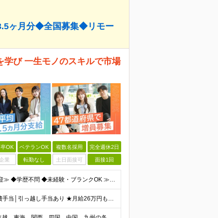
3.5ヶ月分◆全国募集◆リモー
を学び 一生モノのスキルで市場
卒OK
ベテランOK
複数名採用
完全週休2日
企業
転勤なし
土日面接可
面接1回
≪20代～50代が活躍中！社会人経験10年以上の方も歓迎≫ ◆学歴不問 ◆未経験・ブランクOK ≫モノづくりに関する何らかの経験をお持ちの方は優遇します！ ～こんな方が活躍できます！～ ◎専門的な
★賞与実績3.5ヶ月分（※技術手当含む） ★独身寮│寮費手当│引っ越し手当あり ★月給26万円も可能！ 【実務経験者】※前職の給与、経験、スキルをもとに決定 ・月給21万円～60万円＋時間外手当全
各エリアのプロジェクト先 ※北海道、東北、関東、北信越、東海、関西、四国、中国、九州の各エリアから希望勤務地をお聞かせください。 ※転勤を伴わない エリア限定採用枠あり。U・Iターンも歓迎です！ ※プ