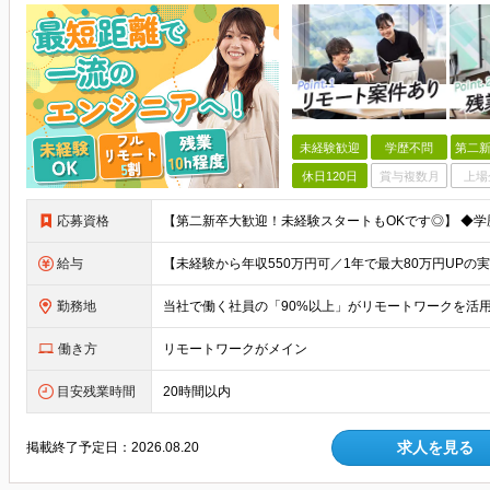
未経験歓迎
学歴不問
第二新
休日120日
賞与複数月
上場
応募資格
給与
勤務地
働き方
リモートワークがメイン
目安残業時間
20時間以内
求人を見る
掲載終了予定日：
2026.08.20