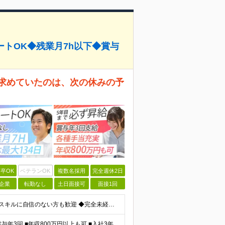
ートOK◆残業月7h以下◆賞与
が求めていたのは、次の休みの予
卒OK
ベテランOK
複数名採用
完全週休2日
企業
転勤なし
土日面接可
面接1回
＼未経験大歓迎！文系出身の先輩も多数活躍中／ ◆PCスキルに自信のない方も歓迎 ◆完全未経験OK ◆社会人デビューもOK ◆学歴不問 ＊*こんなアナタにオススメです*＊ ◇事務職に興味があるが、給与
＼平均年収517万円！入社5年目まで毎年必ず昇給／ ■賞与年3回 ■年収800万円以上も可 ■入社3年以上の平均年収469.2万円 月給23万2000円以上＋賞与年3回＋各種手当 ☆入社5年目まで最