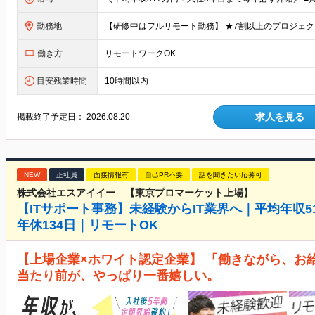
勤務地
働き方
リモートワークOK
目安残業時間
10時間以内
求人を見る
掲載終了予定日：
2026.08.20
NEW
正社員
面接情報有
自己PR不要
話を聞きたい応募可
株式会社エスアイイー 【東京プロマーケット上場】
【ITサポート事務】未経験からIT業界へ｜平均年収
年休134日｜リモートOK
【上場企業×ホワイト認定企業】 「働きながら、お
当たり前が、やっぱり一番嬉しい。