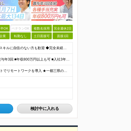
卒OK
ベテランOK
複数名採用
完全週休2日
企業
転勤なし
土日面接可
面接1回
＼未経験大歓迎！文系出身の先輩も多数活躍中／ ◆PCスキルに自信のない方も歓迎 ◆完全未経験OK ◆社会人デビューもOK ◆学歴不問 「働きながら少しずつ専門スキルを身につけたい」という意欲重視の採
＼平均年収517万円！入社5年目まで毎年必ず昇給／ ■賞与年3回 ■年収800万円以上も可 ■入社3年以上の平均年収469.2万円 月給23万2000円以上＋賞与年3回＋各種手当 ☆入社5年目まで最
【研修中はフルリモート勤務】 ★7割以上のプロジェクトでリモートワークを導入 ★一都三県のプロジェクト先 ★転居を伴う転勤なし ＜プロジェクト先＞ 東京・神奈川・千葉・埼玉でのプロジェクト先にて勤務
検討中に入れる