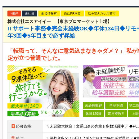
NEW
正社員
面接情報有
自己PR不要
話を聞きたい応募可
株式会社エスアイイー 【東京プロマーケット上場】
ITサポート事務◆完全未経験OK◆年休134日◆リモ
年3回◆5年目まで必ず昇給
「転職って、そんなに意気込まなきゃダメ？」 私
定が立つ普通でした。
未経験歓迎
学歴不問
第二新
休日120日
賞与複数月
上場
応募資格
給与