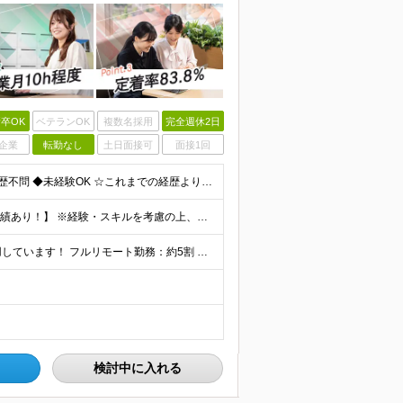
卒OK
ベテランOK
複数名採用
完全週休2日
企業
転勤なし
土日面接可
面接1回
【第二新卒大歓迎！未経験スタートもOKです◎】 ◆学歴不問 ◆未経験OK ☆これまでの経歴よりも「これから」を重視します！ ☆文系・理系、前職の雇用形態は一切問いません！ ＼先輩たちの前職もさまざ
【未経験から年収550万円可／1年で最大80万円UPの実績あり！】 ※経験・スキルを考慮の上、決定いたします。 【月給】27万円〜29万円 ※上記には固定残業代（月25時間分／4万5,000円〜4万
当社で働く社員の「90%以上」がリモートワークを活用しています！ フルリモート勤務：約5割 ハイブリッド勤務（リモート＋出社）：約4割 【本社】東京都千代田区丸の内2-4-1 丸の内ビルディング12
検討中に入れる