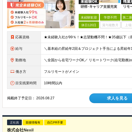
未経験歓迎
学歴不問
第二新
休日120日
賞与複数月
上場
応募資格
給与
勤務地
働き方
フルリモートがメイン
目安残業時間
10時間以内
求人を見る
掲載終了予定日：
2026.08.27
正社員
面接情報有
自己PR不要
株式会社Nexil