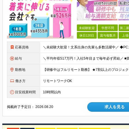
未経験歓迎
学歴不問
第二新
休日120日
賞与複数月
上場
応募資格
給与
勤務地
働き方
リモートワークOK
目安残業時間
10時間以内
求人を見る
掲載終了予定日：
2026.08.20