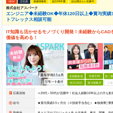
NEW
正社員
面接情報有
自己PR不要
話を聞きたい応募可
株式会社アスパーク
エンジニア◆未経験OK◆年休120日以上◆賞与実績
トフレックス相談可能
IT知識も活かせるモノづくり開発！未経験からCAD
価値を高める！
未経験歓迎
学歴不問
第二新
休日120日
賞与複数月
上場
応募資格
給与
勤務地