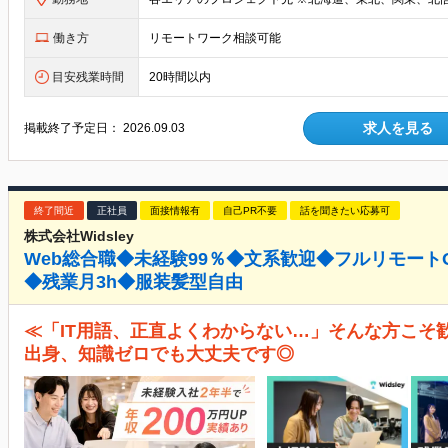
働き方
リモートワーク相談可能
目安残業時間
20時間以内
求人を見る
掲載終了予定日：
2026.09.03
終了間近
正社員
面接情報有
自己PR不要
話を聞きたい応募可
株式会社Widsley
Web総合職◆未経験99％◆文系歓迎◆フルリモート
◆残業月3h◆服装髪型自由
≪「IT用語、正直よくわからない…」そんな方こそ歓
出身、知識ゼロでも大丈夫です◎