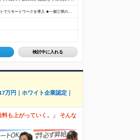
【研修中はフルリモート勤務】 ★7割以上のプロジェクトでリモートワークを導入 ★一都三県のプロジェクト先 ★転居を伴う転勤なし ＜プロジェクト先＞ 東京・神奈川・千葉・埼玉でのプロジェクト先にて勤務
検討中に入れる
517万円｜ホワイト企業認定｜
給料も上がっていく。」 そんな