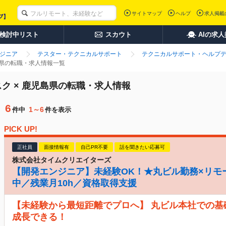
サイトマップ
ヘルプ
求人掲載
検討中リスト
スカウト
AIの求
ンジニア
テスター・テクニカルサポート
テクニカルサポート・ヘルプ
島県の転職・求人情報一覧
ク × 鹿児島県の転職・求人情報
6
1～6
件中
件を表示
PICK UP!
正社員
面接情報有
自己PR不要
話を聞きたい応募可
株式会社タイムクリエイターズ
【開発エンジニア】未経験OK！★丸ビル勤務×リモ
中／残業月10h／資格取得支援
【未経験から最短距離でプロへ】 丸ビル本社での基
成長できる！