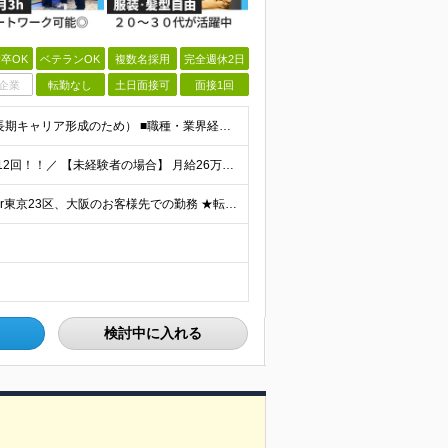
卒OK
ベテランOK
複数名採用
完全週休2日
企業
転勤なし
土日面接可
面接1回
★未経験入社が99％！★志望動機不問！★35歳以下（長期キャリア形成のため） ■職種・業界経験不問、第二新卒大歓迎！ ■学歴不問 ≪1つでも当てはまる方にピッタリです≫ ★ChatGPTやAIなど
＼基本給の昇給年2回＆プロジェクト手当による昇給年12回！！／ 【未経験者の場合】 月給26万円～50万円＋プロジェクト手当＋資格手当 ★スキルや経験を考慮の上、優遇します ★上記給与には固定残業
＼全国から在宅ワークOK／ リモートワーク(在宅勤務)or東京23区、大阪のお客様先での勤務 ★転勤はありません ★希望をもとに配属先を決定します ★リモートワーク率5割強 ★フルリモートの場合は通
検討中に入れる