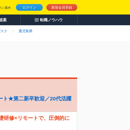
ログイン
新規会員登録
のご案内
人提案
転職ノウハウ
デスク
鹿児島県
ート★第二新卒歓迎／20代活躍
礎研修×リモートで、圧倒的に