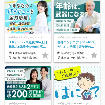
株式会社スタッフサービス エンジニアリング事業本部
株式会社フューチャーゲート
ITサポート■未経験OK■土日
開発エンジニア｜50～60代
祝休み■残業少なめ■在宅実
が中心に活躍｜定年後の給
績あり■約900種類のスキル
与減ナシ｜年収50万円アッ
★通勤＆就業＆地域/住宅＆役職手当あり ★残業代は全額支給 ★選べる給与制度あり！ ■東京・神奈川・千葉・埼玉勤務の場合 月給24.5万円～55万円＋諸手当 （残業代は全額支給） (20,000円の地域/住宅手当込み) ■愛知・京都・大阪・兵庫勤務の場合 月給24万円以上＋諸手当 （残業代は全額支給） (15,000円の地域/住宅手当込み) ■茨城・栃木・群馬・静岡・三重・滋賀・広島・福岡勤務の場合 月給23.5万円以上＋諸手当 （残業代は全額支給） (10,000円の地域/住宅手当込み) ■北海道・宮城・山梨・長野・岐阜・奈良・和歌山・岡山勤務の場合 月給23万円以上＋諸手当 （残業代は全額支給） (5,000円の地域/住宅手当込み) ■その他のエリア勤務の場合 月給22.5万円以上＋諸手当 （残業代は全額支給） ※経験や能力を考慮し、当社規定により優遇します 【昇給：年一回実施】 【選べる給与制度】 ★収入を重視する方に… 「変動型人事制度」の選択も可能（派遣先からの評価に応じて収入アップ！） ※年2回のタイミングで希望者と面談の上決定します。
月給35万円～70万円（固定残業代30時間分63,869円～を含む）+賞与年1回 ※30時間を超える分は別途支給します ●これまでのご経験・スキル・前職給与をできる限り考慮します ●待機期間も給与を100％支給します ●試用期間中も給与や福利厚生は同じです ≪年収を維持しながら長く働けます！≫ 一般的な企業では55歳や60歳を機に年収が下がりますが、 当社は役職などではなく「スキルや経験」で評価。 エンジニアとして長く働きながら あなたにふさわしい年収を維持できます！
アップ講座あり■全国募集
プ実績／昇給率92％（直近3
東京都_神奈川県_埼玉県_千葉県_大阪府_愛知県_北海道_岩手県_宮城県_山形県_福島県_茨城県_栃木県_群馬県_山梨県_長野県_富山県_石川県_静岡県_岐阜県_三重県_兵庫県_京都府_滋賀県_奈良県_広島県_岡山県_山口県_愛媛県_福岡県_熊本県_長崎県
東京都_神奈川県_埼玉県_千葉県
年）
株式会社Widsley
株式会社リクルートR&Dスタッフィング【リクルートグループ】