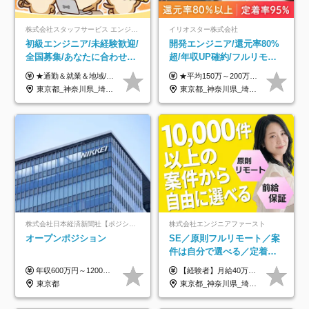
株式会社スタッフサービス エンジニアリング事業本部
イリオスター株式会社
初級エンジニア/未経験歓迎/
開発エンジニア/還元率80%
全国募集/あなたに合わせた
超/年収UP確約/フルリモ
オリジナル研修をご用
OK/年休130日/平均残業7h/
★通勤＆就業＆地域/住宅＆役職手当あり ★残業代は全額支給 ★選べる給与制度あり！ ■東京・神奈川・千葉・埼玉勤務の場合 月給24.5万円～55万円＋諸手当 （残業代は全額支給） (20,000円の地域/住宅手当込み) ■愛知・京都・大阪・兵庫勤務の場合 月給24万円以上＋諸手当 （残業代は全額支給） (15,000円の地域/住宅手当込み) ■茨城・栃木・群馬・静岡・三重・滋賀・広島・福岡勤務の場合 月給23.5万円以上＋諸手当 （残業代は全額支給） (10,000円の地域/住宅手当込み) ■北海道・宮城・山梨・長野・岐阜・奈良・和歌山・岡山勤務の場合 月給23万円以上＋諸手当 （残業代は全額支給） (5,000円の地域/住宅手当込み) ■その他のエリア勤務の場合 月給22.5万円以上＋諸手当 （残業代は全額支給） ※経験や能力を考慮し、当社規定により優遇します 【昇給：年一回実施】 【選べる給与制度】 ★収入を重視する方に… 「変動型人事制度」の選択も可能（派遣先からの評価に応じて収入アップ！） ※年2回のタイミングで希望者と面談の上決定します。
★平均150万～200万円年収UPを実現！ ★前職給与を100％保証！ ★案件内容の開示・明確な評価体制あり ⇒クライアント評価で即昇給を実現したケースも◎ ★年12回（毎月昇給チャンスあり） ■月給35万円～103万円 ※経験・能力・前職給与を考慮し、決定 ※上記給与には月30時間分(6万6500円以上)の固定残業代が含まれます。超過分は手当として別途支給します ※試用期間3ヶ月あり(期間中の給与・待遇面に差異はありません) ▼収入アップの実例をご紹介 ───────────── ★働き方改革をした30代男性（PG） 子どもが生まれたばかりなのに、忙しい現場で残業も月50～60時間が当たり前。 ⇒残業ほぼゼロ＆週3リモートの働き方に！しかも給与もアップ！ ★収入アップした30代男性（PM） 子供が3人いて家計も苦しく、残業代で稼ぐ日々… ⇒残業をたくさんしていた年収額より、100万円以上アップしました！
意/AI・IoT/残業平均8時間
約2万件の案件から選択
東京都_神奈川県_埼玉県_千葉県_大阪府_愛知県_北海道_岩手県_宮城県_山形県_福島県_茨城県_栃木県_群馬県_山梨県_長野県_富山県_石川県_静岡県_岐阜県_三重県_兵庫県_京都府_滋賀県_奈良県_広島県_岡山県_山口県_愛媛県_福岡県_熊本県_長崎県
東京都_神奈川県_埼玉県_千葉県_大阪府_愛知県_北海道_青森県_岩手県_宮城県_秋田県_山形県_福島県_茨城県_栃木県_群馬県_新潟県_山梨県_長野県_富山県_石川県_福井県_静岡県_岐阜県_三重県_兵庫県_京都府_滋賀県_奈良県_和歌山県_広島県_岡山県_鳥取県_島根県_山口県_徳島県_香川県_愛媛県_高知県_福岡県_熊本県_佐賀県_長崎県_大分県_宮崎県_鹿児島県_沖縄県
株式会社日本経済新聞社【ポジションマッチ登録】
株式会社エンジニアファースト
オープンポジション
SE／原則フルリモート／案
件は自分で選べる／定着率
93%／20～30代活躍中！
年収600万円～1200万円 ※上記年収は、想定年収です。住居費補助、子手当などの各種手当を含む金額です。 ※経験・能力等を考慮の上、当社規定により決定します。
【経験者】月給40万円～120万円(固定残業代含む)+各種手当 ★前職給与の総収入額を100％保証｜還元率84％〜100％ ★20代の平均年収570万円 ※月給には、みなし残業手当(月30時間／5万8000円以上)を含みます 超過分は別途追加支給 ※固定残業代は、時間外労働の有無に関わらず30時間分を、月5万8000円~15万7000円支給 ※上記を超える時間外労働分は追加で支給 【未経験者】月給21万円以上＋各種手当 固定残業なし(残業代発生分全額支給) ※6ヶ月の試用期間あり（※条件に変動なし） ▼単価連動性×還元率は84％～100％で収入の大幅UPが可能！ ・案件単価が月50万円の場合：年収417万円 ・案件単価が月70万円の場合：年収584万円 ・案件単価が月100万円の場合：年収834万円 ＜モデル年収＞ ▼400万円～500万円(入社初年度) ▼542万円～626万円(入社2年) ▼667万円～700万円(入社3年） ▼709万円～801万円(入社5年）
東京都
東京都_神奈川県_埼玉県_千葉県_大阪府_愛知県_北海道_青森県_岩手県_宮城県_秋田県_山形県_福島県_茨城県_栃木県_群馬県_新潟県_山梨県_長野県_富山県_石川県_福井県_静岡県_岐阜県_三重県_兵庫県_京都府_滋賀県_奈良県_和歌山県_広島県_岡山県_鳥取県_島根県_山口県_徳島県_香川県_愛媛県_高知県_福岡県_熊本県_佐賀県_長崎県_大分県_宮崎県_鹿児島県_沖縄県