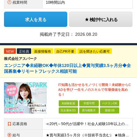
残業時間
10時間以内
求人を見る
検討中に入れる
掲載終了予定日：
2026.08.20
NEW
正社員
面接情報有
自己PR不要
話を聞きたい応募可
株式会社アスパーク
エンジニア◆未経験OK◆年休120日以上◆賞与実績3.5ヶ月分◆全
国募集◆リモートフレックス相談可能
IT知識も活かせるモノづくり開発！未経験からC
ADを学び 一生モノのスキルで市場価値を高め
る！
未経験歓迎
学歴不問
ベテランOK
完全週休2日
賞与複数月
面接1回
応募資格
≪20代～50代が活躍中！社会人経験10年以上の方も歓迎≫ ◆学歴不問 ◆未経験・ブランクOK ≫モノづくりに関する何らかの経験をお持ちの方は優遇します！ ～こんな方が活躍できます！～ ◎専門的な
給与
★賞与実績3.5ヶ月分（※技術手当含む） ★独身寮│寮費手当│引っ越し手当あり ★月給26万円も可能！ 【実務経験者】※前職の給与、経験、スキルをもとに決定 ・月給21万円～60万円＋時間外手当全