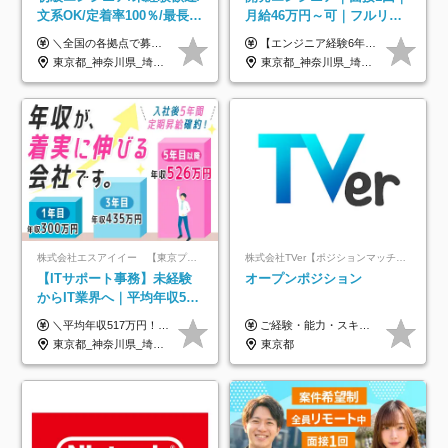
文系OK/定着率100％/最長1
月給46万円～可｜フルリモ
年の自社ITスクール研修あ
ートも可｜案件選択制｜定
＼全国の各拠点で募集中！／ 給与は以下の通り、勤務地により異なります。 札幌：月給23万円～27万円 仙台：月給22万円～26万円 新潟：月給22万円～26万円 東京：月給26万円～30万円 大阪：月給24万円～29万円 福岡：月給23.5万円～27万円 沖縄：月給21万円～26万円 ◎給与は知識や経験を考慮して決定します。 ◎残業は別途全額支給します。 ◎試用期間12カ月あり（給与は以下の通りです。その他条件に変更はありません） （試用期間の給与） 札幌：月給18.6万円～ 仙台：月給19万円～ 新潟：月給18万円～ 東京：月給22万円～ 大阪：月給20.8万円～ 福岡：月給19万円～ 沖縄：月給18万円～
【エンジニア経験6年以上の方】 月給46万円～100万円（固定残業代含む） ※上記月給には月30時間分の固定残業代（月8万7,400円～月19万円）を含む。超過分は全額支給。 【エンジニア経験4年以上の方】 月給42万円～100万円（固定残業代含む） ※上記月給には月30時間分の固定残業代（月7万9,800円～月19万円）を含む。超過分は全額支給。 【エンジニア経験4年未満の方】 月給38万円～100万円（固定残業代含む） ※上記月給には月30時間分の固定残業代（月7万2,200円～月19万円）を含む。超過分は全額支給。 ※経験、スキル、前職給与などを踏まえて決定。 ◆ルトラの給与制度のポイント！◆ ・社員の95%が入社時に年収UP！最高で300万円UPの実績も ・平均還元率86.3%（交通費・住宅手当・会社負担分の社保も含む） ・人柄やポテンシャルを評価し、スキル以上の希望年収を提示することも ・退職金制度やリファラル手当（平均50万円）あり
り/年休130日
着率96％以上｜副業OK｜住
東京都_神奈川県_埼玉県_千葉県_大阪府_愛知県_北海道_青森県_岩手県_宮城県_秋田県_山形県_福島県_茨城県_栃木県_群馬県_新潟県_山梨県_長野県_富山県_石川県_福井県_静岡県_岐阜県_三重県_兵庫県_京都府_滋賀県_奈良県_和歌山県_広島県_岡山県_鳥取県_島根県_山口県_徳島県_香川県_愛媛県_高知県_福岡県_熊本県_佐賀県_長崎県_大分県_宮崎県_鹿児島県_沖縄県
東京都_神奈川県_埼玉県_千葉県_大阪府_愛知県_北海道_青森県_岩手県_宮城県_秋田県_山形県_福島県_茨城県_栃木県_群馬県_新潟県_山梨県_長野県_富山県_石川県_福井県_静岡県_岐阜県_三重県_兵庫県_京都府_滋賀県_奈良県_和歌山県_広島県_岡山県_鳥取県_島根県_山口県_徳島県_香川県_愛媛県_高知県_福岡県_熊本県_佐賀県_長崎県_大分県_宮崎県_鹿児島県_沖縄県
宅手当
株式会社エスアイイー 【東京プロマーケット上場】
株式会社TVer【ポジションマッチ登録】
【ITサポート事務】未経験
オープンポジション
からIT業界へ｜平均年収517
万円｜ホワイト企業認定｜
＼平均年収517万円！入社5年目まで毎年必ず昇給／ ■賞与年3回 ■年収800万円以上も可 ■入社3年以上の平均年収469.2万円 月給23万2000円以上＋賞与年3回＋各種手当 ☆入社5年目まで最大1万5000円の定期昇給を確約 ┃各種手当充実 ・規定の資格を取得すれば、2000円～5万円を毎月支給（2万4000円～60万円／年） ・研修中に取得した取得率95％の資格でも研修後の給料UP ※月給は年齢・経験・能力を考慮して、優遇いたします ※上記月給金額は固定残業代（20時間/3万1300円円以上）を含み、超過分は別途支給いたします ※試用期間（6ヶ月）は月給に変動はありますが、その他待遇に差異はありません ├入社後1ヶ月～3ヶ月間は、月給20万1900円となります └上記金額は固定残業代（10時間／1万6000円）を含み、超過分は別途支給いたします
ご経験・能力・スキル等により、当社基準にて優遇・相談のうえ決定いたします。
年休134日｜リモートOK
東京都_神奈川県_埼玉県_千葉県_大阪府_愛知県_北海道_青森県_岩手県_宮城県_秋田県_山形県_福島県_茨城県_栃木県_群馬県_新潟県_山梨県_長野県_富山県_石川県_福井県_静岡県_岐阜県_三重県_兵庫県_京都府_滋賀県_奈良県_和歌山県_広島県_岡山県_鳥取県_島根県_山口県_徳島県_香川県_愛媛県_高知県_福岡県_熊本県_佐賀県_長崎県_大分県_宮崎県_鹿児島県_沖縄県
東京都