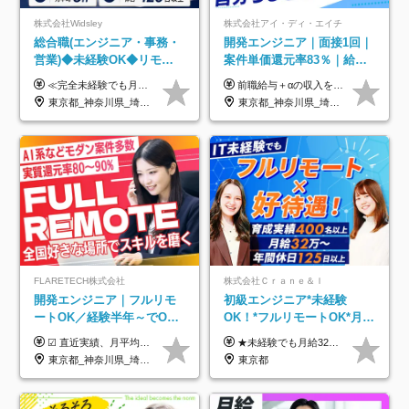
株式会社Widsley
株式会社アイ・ディ・エイチ
総合職(エンジニア・事務・
開発エンジニア｜面接1回｜
営業)◆未経験OK◆リモー
案件単価還元率83％｜給与
トあり◆残業月3h◆服装髪
UP保証｜年休140日｜在宅
≪完全未経験でも月給40万円以上も可能です！≫ -------------- 【1】ITエンジニア 月給26万円～50万円＋プロジェクト手当＋資格手当 【2】IT事務、営業事務 月給26万円～50万円＋プロジェクト手当＋資格手当 ≪【1】【2】共通≫ ★上記給与には固定残業代20時間分(月3万719円～)を含みます。残業が超過した場合は、追加支給します(残業は月平均3時間とほぼ発生しません。残業がなくても、固定残業代は支給されます) ★試用期間6ヵ月あり（期間中は月給23万1000円～。固定残業代20時間分3万719円～を含む／超過分は別途支給） -------------- 【3】SES営業、SaaS営業 月給30万円以上＋インセンティブ＋各種手当 ★上記給与には固定残業代45時間分(月7万6967円～)を含みます。残業が超過した場合は、追加支給します(残業は月平均3時間とほぼ発生しません。残業がなくても、固定残業代は支給されます) ★試用期間6ヵ月あり(期間中も給与や福利厚生は同じです)
前職給与＋αの収入を保証 月給42万円～120万円＋各種手当＋賞与 給与基準が明確かつ高還元です。 一人ひとりが安定した環境のもと、長く活躍できる職場を目指しています。 ※平均年収650万円 ・還元率83％ ・各種手当について 職能手当／職務手当／資格手当／営業手当 など ※前職での経験・能力、給与などを考慮の上、当社規定により優遇いたします ※試用期間あり（3ヶ月／期間中の条件に変動はありません） ※上記金額には固定残業代（78,948円～225,564円/月30時間分）を含みます 超過分は別途全額支給いたします ・年収UPを保証 過去には転職時に〈年収200万円UP〉したエンジニアも在籍しています。入社時だけでなく、入社後も安心の給与水準で働ける環境です。キャリアや技術力が正当に評価されていないと感じていたら、一度面接でお話ししましょう！ 当社では管理職の人数は最低限にし、無駄な管理をしません。その費用削減分を社員の給与に還元しています！
型自由
利用率9割｜独立支援・副業
東京都_神奈川県_埼玉県_千葉県_大阪府_愛知県_北海道_青森県_岩手県_宮城県_秋田県_山形県_福島県_茨城県_栃木県_群馬県_新潟県_山梨県_長野県_富山県_石川県_福井県_静岡県_岐阜県_三重県_兵庫県_京都府_滋賀県_奈良県_和歌山県_広島県_岡山県_鳥取県_島根県_山口県_徳島県_香川県_愛媛県_高知県_福岡県_熊本県_佐賀県_長崎県_大分県_宮崎県_鹿児島県_沖縄県
東京都_神奈川県_埼玉県_千葉県_大阪府_愛知県_北海道_青森県_岩手県_宮城県_秋田県_山形県_福島県_茨城県_栃木県_群馬県_新潟県_山梨県_長野県_富山県_石川県_福井県_静岡県_岐阜県_三重県_兵庫県_京都府_滋賀県_奈良県_和歌山県_広島県_岡山県_鳥取県_島根県_山口県_徳島県_香川県_愛媛県_高知県_福岡県_熊本県_佐賀県_長崎県_大分県_宮崎県_鹿児島県_沖縄県
制度
FLARETECH株式会社
株式会社Ｃｒａｎｅ＆Ｉ
開発エンジニア｜フルリモ
初級エンジニア*未経験
ートOK／経験半年～でOK
OK！*フルリモートOK*月給
／実質還元率80～90%／前
32万～*残業月9.8h*1ヶ月の
☑︎ 直近実績、月平均17,000円の昇給 ☑︎ 前職給与100%保証 ☑︎ 実質還元率80～90% ☑︎ 待機時も給与は満額支給 月給35万円～70万円＋交通費など各種手当 ※想定年収：4,200,000円～10,560,000円 ※経験・能力等を考慮の上で決定します。 ※上記金額には、みなし残業手当（50時間分・104,000円～212,000円）を含みます。超過分は別途追加支給します。 ┗残業時間は月平均10時間、多い時でも20時間程度と安定しております ★単価連動型の給与体系ではないため、万が一待機になってもその間の給与は満額支給しています。 ＜1年間の昇給事例をご紹介！＞ ・20代/フロントエンドエンジニア：月給274,000円→月給362,000円（＋88,000円/月） ・20代/iOSエンジニア：月給237,000円→月給287,000円（＋50,000円/月） ・20代/Androidエンジニア：月給316,000円→月給374,000円（＋58,000円/月） ・30代/Javaエンジニア（上流）：月給340,000円→月給418,000円（＋78,000円/月） ・30代/PMO：月給340,000円→月給418,000円（＋78,000円/月）
★未経験でも月給32万円スタート★ 月収32万円～35万円＋各種手当（資格手当だけで毎月15万の上乗せ実績あり！） ★資格手当豊富！1資格につき最大3万円支給 ★功績手当の導入で、毎月のお給与に上乗せで最大10万円支給している社員も！ ★1回の昇級で年収数十万UPも可 ★ゆくゆくは年収1000万以上も目指せる 年俸384万円～1,162万8,000円（12分割） ※経験・スキルを考慮の上決定します ※上記金額には固定残業代（月30h分・60,800円～66,500円）を含みます ※超過分は別途全額支給します ※試用期間2ヶ月間あり（その他待遇に差異はありません）
給保証／AI系など最先端案
研修*資格取得率100％
東京都_神奈川県_埼玉県_千葉県_大阪府_愛知県_北海道_青森県_岩手県_宮城県_秋田県_山形県_福島県_茨城県_栃木県_群馬県_新潟県_山梨県_長野県_富山県_石川県_福井県_静岡県_岐阜県_三重県_兵庫県_京都府_滋賀県_奈良県_和歌山県_広島県_岡山県_鳥取県_島根県_山口県_徳島県_香川県_愛媛県_高知県_福岡県_熊本県_佐賀県_長崎県_大分県_宮崎県_鹿児島県_沖縄県
東京都
件多数