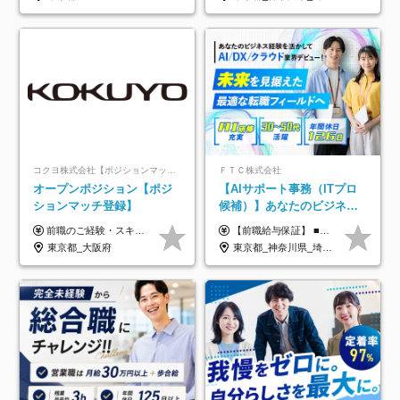
コクヨ株式会社【ポジションマッチ登録】
ＦＴＣ株式会社
オープンポジション【ポジ
【AIサポート事務（ITプロ
ションマッチ登録】
候補）】あなたのビジネス
経験をAI業界で活かす◆IT
前職のご経験・スキル等を考慮して決定します。
【前職給与保証】 ■未経験者： 月給30万円～35万円 ■ローキャリア（経験目安1年程度）： 月給35万円～40万円 ■経験者（経験目安3年以上）： 月給40万円～60万円 ■即戦力（経験目安5年以上）： 月給45万円～80万円 ※上記金額には固定残業代30時間分 【未経験者5万5000円～7万3000円、 ローキャリア6万4000円～7万3000円、 経験者5万8000円～10万9000円、 即戦力8万2000円～14万5000円】を含みます。 ※30時間を超える場合は追加で全額支給します。 ※経験・能力・前職給与などを総合的に評価したうえでご納得いただけるよう個別決定。 未経験者の場合、前職給与とポテンシャルを査定のうえ決定いたします。 ※日本国内でのIT業界経験、または同等の実務経験と能力に応じて決定します。 ※前職給与は日本円かつ、日本国内での実績に基づき評価します。 【納得の評価システム】 ★クォーター毎に査定する評価制度導入！ 明確な評価基準で翌年度年収を上げましょう！ ★評価対象期間に在籍中のほとんどの社員が昇給し 年収アップを実現しています！ ★様々なインセンティブ制度を用意し多角的に正当評価しています！ ※試用期間6カ月（期間中の待遇等に差異なし）
未経験OK◆目指せるコンサ
東京都_大阪府
東京都_神奈川県_埼玉県_千葉県
ル