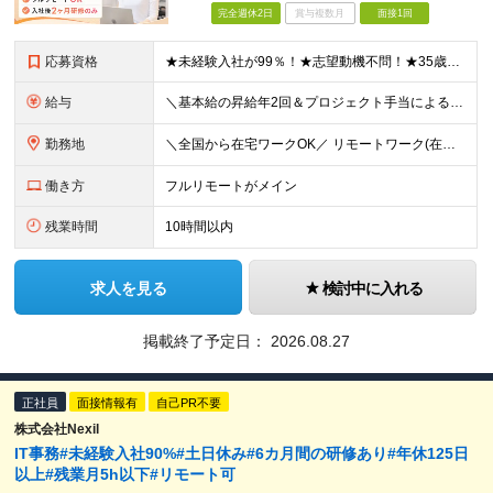
完全週休2日
賞与複数月
面接1回
応募資格
★未経験入社が99％！★志望動機不問！★35歳以下（長期キャリア形成のため） ■職種・業界経験不問、第二新卒大歓迎！ ■学歴不問 ≪1つでも当てはまる方にピッタリです≫ ★ChatGPTやAIなど
給与
＼基本給の昇給年2回＆プロジェクト手当による昇給年12回！！／ 【未経験者の場合】 月給26万円～50万円＋プロジェクト手当＋資格手当 ★スキルや経験を考慮の上、優遇します ★上記給与には固定残業
勤務地
＼全国から在宅ワークOK／ リモートワーク(在宅勤務)or東京23区、大阪のお客様先での勤務 ★転勤はありません ★希望をもとに配属先を決定します ★リモートワーク率5割強 ★フルリモートの場合は通
働き方
フルリモートがメイン
残業時間
10時間以内
求人を見る
検討中に入れる
掲載終了予定日：
2026.08.27
正社員
面接情報有
自己PR不要
株式会社Nexil
IT事務#未経験入社90%#土日休み#6カ月間の研修あり#年休125日
以上#残業月5h以下#リモート可