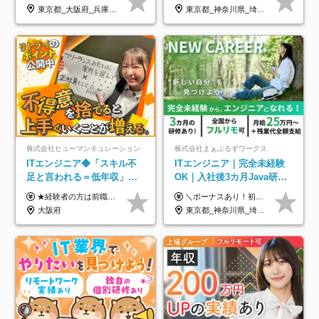
のための半休制度あり
1回/SE
東京都_大阪府_兵庫県_京都府_福岡県
東京都_神奈川県_埼玉県_千葉県_大阪府_愛知県_兵庫県_京都府_福岡県
株式会社ヒューマンキュレーション
株式会社まぁぶるずワークス
ITエンジニア◆「スキル不
ITエンジニア｜完全未経験
足と言われる＝低年収」で
OK｜入社後3カ月Java研修
はない！｜ 不安を克服し、
｜リモート率8割以上｜充実
★経験者の方は前職の年収以上を保証します ★案件単価を開示した上で80％以上を還元します 月給25万円以上＋賞与年2回 ※経験や能力を考慮の上で優遇します ※試用期間が3ヶ月(その間の給与・待遇・雇用形態に変更はありません) ※月給には月20時間分のみなし残業手当(5万円)を含みます(超過分は別途支給) ★残業平均は月10時間以下ですので、毎月10時間分程度はお得です！
＼ボーナスあり！初年度から年収300万円以上／ ■月給25万円～35万円＋残業代全額支給＋各種手当＋賞与年1回 ◎経験・年齢・スキルなどを考慮し、できるだけ優遇します ◎試用期間中(3カ月)は契約社員で、月給21万円＋諸手当になります。 (試用期間中は残業が発生しません。その他の待遇に変更はありません) ----------------- ＼3つの評価軸！実力次第で早期収入アップ！／ 【1】スキル(IT理解、実装力、設計) 【2】実務力(現場評価、コミュ力、品質) 【3】姿勢(自走力、意欲、責任感) この3つの評価軸で、3カ月ごとに評価。社内グレードにより、給与が決まる明確な仕組みです。何ができれば給与が上がるのか分かりやすく、実力や努力次第で早期に収入を増やせます！ 【固定残業代について】 なし（残業代は、実際の労働時間に応じて別途全額支給）
年収アップした社員の実例
のキャリア支援｜残業月10h
大阪府
東京都_神奈川県_埼玉県_千葉県_大阪府_愛知県_北海道_青森県_岩手県_宮城県_秋田県_山形県_福島県_茨城県_栃木県_群馬県_新潟県_山梨県_長野県_富山県_石川県_福井県_静岡県_岐阜県_三重県_兵庫県_京都府_滋賀県_奈良県_和歌山県_広島県_岡山県_鳥取県_島根県_山口県_徳島県_香川県_愛媛県_高知県_福岡県_熊本県_佐賀県_長崎県_大分県_宮崎県_鹿児島県_沖縄県