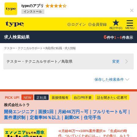
typeのアプリ
インストール
ログイン
会員登録
検討中(
0
)
MENU
6
求人検索結果
件中
1～6
件表示
テスター・テクニカルサポート × 鳥取県の転職・求人情報
テスター・テクニカルサポート／鳥取県
変更
保存した検索条件
PICK UP!
NEW
正社員
面接情報有
自己PR不要
話を聞きたい応募可
株式会社ルトラ
開発エンジニア｜面接1回｜月給46万円～可｜フルリモートも可｜
案件選択制｜定着率96％以上｜副業OK｜住宅手当
≪月給46万〜×100%案件選択≫ 「生成AIの時
代、ついていくためには…」 その焦り、ルトラ