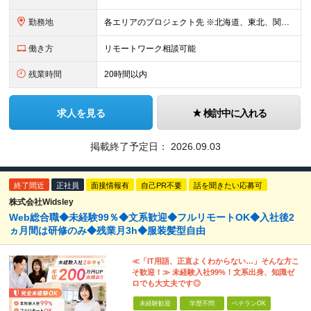
勤務地
各エリアのプロジェクト先 ※北海道、東北、関東、北信越、東海、関西、四国、中国、九州の各エリアから希望勤務地をお聞かせください。 ※転勤を伴わない エリア限定採用枠あり。U・Iターンも歓迎です！ ※プ
働き方
リモートワーク相談可能
残業時間
20時間以内
求人を見る
検討中に入れる
掲載終了予定日：
2026.09.03
終了間近
正社員
面接情報有
自己PR不要
話を聞きたい応募可
株式会社Widsley
Web総合職◆未経験99％◆文系歓迎◆フルリモートOK◆入社後2
ヵ月間は研修のみ◆残業月3h◆服装髪型自由
≪「IT用語、正直よくわからない…」そんな方こ
そ歓迎！≫ 未経験入社99%！文系出身、知識ゼ
ロでも大丈夫です◎
未経験歓迎
学歴不問
ベテランOK