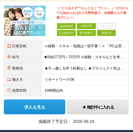
＼"とりあえず""なんとなく"でいい。／ ゼロから
でも始められる6カ月間研修で、未経験からIT事
務デビュー♪
未経験歓迎
学歴不問
ベテランOK
完全週休2日
賞与複数月
面接1回
応募資格
≪経験・スキル・知識は一切不要！≫ 「PCは苦手」「なんとなくIT」 ――そんな状態からのスタートで大丈夫です。 【応募条件】 ■業界・職種未経験OK ■第二新卒・既卒・フリーターの方も歓迎 ■学歴
給与
■月給27万円～70万円 ※経験・スキルなどを考慮して決定します。 ※上記金額には固定残業代（月15時間相当分／26,300円～73,500円）を含みます。 超過分は別途支給します。 ★最大200万
勤務地
★引っ越しを伴う転勤なし ★プロジェクト先は希望やスキルを考慮して決定 本社もしくは東京23区を中心とした 神奈川・千葉・埼玉の各プロジェクト先の勤務となります。 【東京本社】 東京都渋谷区渋谷2
働き方
リモートワークOK
残業時間
10時間以内
求人を見る
検討中に入れる
掲載終了予定日：
2026.08.24