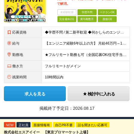
で解消。
未経験歓迎
学歴不問
ベテランOK
完全週休2日
賞与複数月
面接1回
応募資格
◆学歴不問 / 第二新卒歓迎 ◆何かしらのエンジニア経験をお持ちの方 （言語・期間・フェーズ不問） 経験浅めの方も遠慮なくご応募ください！ ■入社前Q＆A ────── ◎実力に見合った報酬が手に
給与
【エンジニア経験6年以上の方】 月給46万円～100万円（固定残業代含む） ※上記月給には月30時間分の固定残業代（月8万7,400円～月19万円）を含む。超過分は全額支給。 【エンジニア経験4年以
勤務地
★フルリモート勤務も可（全国応募OK/住宅手当を支給します） ※案件によって常駐が必要になる場合があります。 ※希望がない限り、転勤はありません ※U・Iターン歓迎 ★ルトラの社員は全国各地で活躍中
働き方
フルリモートがメイン
残業時間
10時間以内
求人を見る
検討中に入れる
掲載終了予定日：
2026.08.17
NEW
正社員
面接情報有
自己PR不要
話を聞きたい応募可
株式会社エスアイイー 【東京プロマーケット上場】