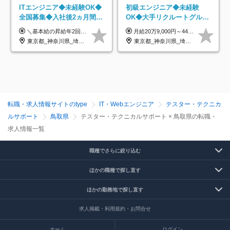
ITエンジニア◆未経験OK◆
初級エンジニア◆未経験
全国募集◆入社後2ヵ月間は
OK◆大手リクルートグルー
研修のみ◆フルリモート
プ正社員◆独自の教育体制
＼基本給の昇給年2回＆プロジェクト手当による昇給年12回！！／ 【経験者の場合】 月給33万円～70万円＋プロジェクト手当＋資格手当 ★スキルや経験を考慮の上、優遇します ★上記給与には固定残業代20時間分(月4万3883円～)を含みます。残業が超過した場合は、追加支給します(残業は月平均3時間とほぼ発生しません。残業がなくても、固定残業代は支給されます) ★試用期間中も、月給や福利厚生等は同じです ---------- 【未経験者の場合】 月給26万円～50万円＋プロジェクト手当＋資格手当 ★スキルや経験を考慮の上、優遇します ★上記給与には固定残業代20時間分(月3万719円～)を含みます。残業が超過した場合は、追加支給します(残業は月平均3時間とほぼ発生しません。残業がなくても、固定残業代は支給されます) ★試用期間6ヵ月あり ・1ヶ月目～：月給23万円～ ・2ヶ月目～6ヶ月目：月給23万円～＋プロジェクト手当1～3万円 （上記給与にはそれぞれ固定残業代20時間分(月3万719円～)を含み、超過した場合は追加支給します。） ---------- 【プロジェクト手当について】 参画するプロジェクトの単価に応じて毎月の歩合給を支給します 業界内でもトップクラスの高還元です！
月給20万9,000円～44万円 ※試用期間6カ月あり（期間中の待遇に変更なし） ※経験・能力・前給を考慮の上、決定いたします ※時間外手当100％支給 ※派遣就業先が変更となる場合には、就業規則、労使協定等に基づき賃金が変更となる可能性があります
OK◆残業月3h◆服装髪型自
◆住宅手当制度あり/s
東京都_神奈川県_埼玉県_千葉県_大阪府_愛知県_北海道_青森県_岩手県_宮城県_秋田県_山形県_福島県_茨城県_栃木県_群馬県_新潟県_山梨県_長野県_富山県_石川県_福井県_静岡県_岐阜県_三重県_兵庫県_京都府_滋賀県_奈良県_和歌山県_広島県_岡山県_鳥取県_島根県_山口県_徳島県_香川県_愛媛県_高知県_福岡県_熊本県_佐賀県_長崎県_大分県_宮崎県_鹿児島県_沖縄県
東京都_神奈川県_埼玉県_千葉県_大阪府_愛知県_青森県_岩手県_宮城県_秋田県_山形県_福島県_茨城県_栃木県_群馬県_山梨県_長野県_福井県_静岡県_岐阜県_三重県_兵庫県_京都府_滋賀県_奈良県_広島県_岡山県_山口県_香川県_福岡県_熊本県_佐賀県_長崎県_大分県_宮崎県_鹿児島県
由
転職・求人情報サイトのtype
IT・Webエンジニア
テスター・テクニカ
ルサポート
鳥取県
テスター・テクニカルサポート × 鳥取県の転職・
求人情報一覧
職種でさらに絞り込む
ほかの職種で探し直す
ほかの勤務地で探し直す
求人掲載・利用規約・お問合せ
ホーム
ログイン