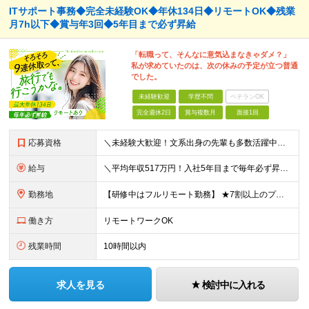
ITサポート事務◆完全未経験OK◆年休134日◆リモートOK◆残業
月7h以下◆賞与年3回◆5年目まで必ず昇給
「転職って、そんなに意気込まなきゃダメ？」
私が求めていたのは、次の休みの予定が立つ普通
でした。
未経験歓迎
学歴不問
ベテランOK
完全週休2日
賞与複数月
面接1回
応募資格
＼未経験大歓迎！文系出身の先輩も多数活躍中／ ◆PCスキルに自信のない方も歓迎 ◆完全未経験OK ◆社会人デビューもOK ◆学歴不問 ＊*こんなアナタにオススメです*＊ ◇事務職に興味があるが、給与
給与
＼平均年収517万円！入社5年目まで毎年必ず昇給／ ■賞与年3回 ■年収800万円以上も可 ■入社3年以上の平均年収469.2万円 月給23万2000円以上＋賞与年3回＋各種手当 ☆入社5年目まで最
勤務地
【研修中はフルリモート勤務】 ★7割以上のプロジェクトでリモートワークを導入 ★一都三県のプロジェクト先 ★転居を伴う転勤なし ＜プロジェクト先＞ 東京・神奈川・千葉・埼玉でのプロジェクト先にて勤務
働き方
リモートワークOK
残業時間
10時間以内
求人を見る
検討中に入れる