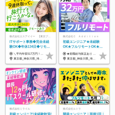
株式会社エスアイイー 【東京プロマーケット上場】
株式会社Ｃ Ａｄｄｉｔｉｏｎ
ITサポート事務◆完全未経
初級エンジニア★未経験
験OK◆年休134日◆リモー
OK★フルリモートOK★月
トOK◆残業月7h以下◆賞与
給32万円～★残業月10h＆
＼平均年収517万円！入社5年目まで毎年必ず昇給／ ■賞与年3回 ■年収800万円以上も可 ■入社3年以上の平均年収469.2万円 月給23万2000円以上＋賞与年3回＋各種手当 ☆入社5年目まで最大1万5000円の定期昇給を確約 ┃各種手当充実 ・規定の資格を取得すれば、2000円～5万円を毎月支給（2万4000円～60万円／年） ・研修中に取得した取得率95％の資格でも研修後の給料UP ※月給は年齢・経験・能力を考慮して、優遇いたします ※上記月給金額は固定残業代（20時間/3万1300円円以上）を含み、超過分は別途支給いたします ※試用期間（6ヶ月）は月給に変動はありますが、その他待遇に差異はありません ├入社後1ヶ月～3ヶ月間は、月給20万1900円となります └上記金額は固定残業代（10時間／1万6000円）を含み、超過分は別途支給いたします
★前職給与保証あり ★月給32万円以上＋インセンティブあり 月給32万円以上＋インセンティブ＋各種手当 ※上記には固定残業代（月30時間・44,400円～）を含みます ※超過分は別途支給します ※試用期間はございません ★＼成果＝あなたの収入／★ 【1】案件単価ー8万円＝あなたの給与 参画したプロジェクトの案件単価から 一律8万円引いた金額があなたの給与です！ （月給例） ■1人称での構築・小規模な詳細設計 案件単価55万円ー8万円＝月給47万円（還元率85.5%） ■大型案件の設計・構築やプロジェクト管理 案件単価90万円ー8万円＝月給82万円（還元率91.1%） ‥‥‥‥‥‥‥‥‥‥‥‥‥‥‥‥‥‥ 【2】月給の他にも豊富なインセンティブあり 全員が月3～13万円のインセンティブをゲットしています！ ≪インセンティブ制度≫ 稼働している現場で増員・交代が発生し、 当社の人員を配属が決定した際に支給。 ◇C Addition正社員が参画 ：実粗利の10%／毎月 ◇協力会社所属の社員が参画：実粗利の30%／毎月 ≪リファラル制度≫ あなたの知り合いが当社のメンバーになった際に、 毎月1人あたり2万円支給します◎ ‥‥‥‥‥‥‥‥‥‥‥‥‥‥‥‥‥‥
年3回◆5年目まで必ず昇給
年休120日以上★副業可
東京都_神奈川県_埼玉県_千葉県_大阪府_愛知県_北海道_青森県_岩手県_宮城県_秋田県_山形県_福島県_茨城県_栃木県_群馬県_新潟県_山梨県_長野県_富山県_石川県_福井県_静岡県_岐阜県_三重県_兵庫県_京都府_滋賀県_奈良県_和歌山県_広島県_岡山県_鳥取県_島根県_山口県_徳島県_香川県_愛媛県_高知県_福岡県_熊本県_佐賀県_長崎県_大分県_宮崎県_鹿児島県_沖縄県
東京都_神奈川県_埼玉県_千葉県_大阪府_愛知県_北海道_青森県_岩手県_宮城県_秋田県_山形県_福島県_茨城県_栃木県_群馬県_新潟県_山梨県_長野県_富山県_石川県_福井県_静岡県_岐阜県_三重県_兵庫県_京都府_滋賀県_奈良県_和歌山県_広島県_岡山県_鳥取県_島根県_山口県_徳島県_香川県_愛媛県_高知県_福岡県_熊本県_佐賀県_長崎県_大分県_宮崎県_鹿児島県_沖縄県
株式会社ミライル
株式会社ルトラ
初級エンジニア/未経験歓迎/
開発エンジニア｜面接1回｜