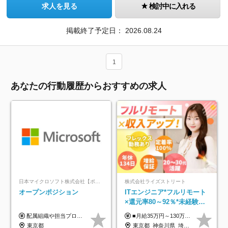
求人を見る
検討中に入れる
掲載終了予定日：
2026.08.24
1
あなたの行動履歴からおすすめの求人
日本マイクロソフト株式会社【ポジションマッチ登録】
株式会社ライズストリート
オープンポジション
ITエンジニア*フルリモート
×還元率80～92％*未経験歓
迎*年休134日*月給35万～*
配属組織や担当プロジェクトにより異なります。 ▼参考情報 ----------------------- 年俸650万～（1/12を月々支給） ※経験、能力を考慮の上、当社規定により優遇いたします。 ※時間外、休日出勤、深夜手当に対する賃金も基本年俸に含みます。
■月給35万円～130万円＋賞与年2回＋各種手当 ※システムエンジニアの経験をお持ちの方は月給41万円以上＋賞与年2回（108万円～）＋手当 ■単価（年収）アップのチャンスは最大年12回 ※残業代は1分単位で100％全額支給。サービス残業などは一切ありません ※試用期間6ヵ月（試用期間中の待遇・給与に差はありません）
定着率100%
東京都
東京都_神奈川県_埼玉県_千葉県_大阪府_愛知県_北海道_青森県_岩手県_宮城県_秋田県_山形県_福島県_茨城県_栃木県_群馬県_新潟県_山梨県_長野県_富山県_石川県_福井県_静岡県_岐阜県_三重県_兵庫県_京都府_滋賀県_奈良県_和歌山県_広島県_岡山県_鳥取県_島根県_山口県_徳島県_香川県_愛媛県_高知県_福岡県_熊本県_佐賀県_長崎県_大分県_宮崎県_鹿児島県_沖縄県