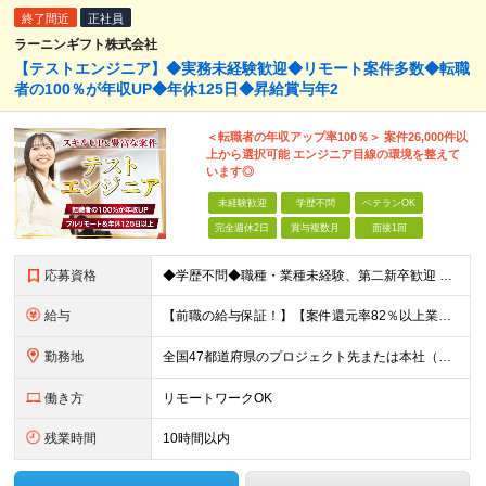
終了間近
正社員
ラーニンギフト株式会社
【テストエンジニア】◆実務未経験歓迎◆リモート案件多数◆転職
者の100％が年収UP◆年休125日◆昇給賞与年2
＜転職者の年収アップ率100％＞ 案件26,000件以
上から選択可能 エンジニア目線の環境を整えて
います◎
未経験歓迎
学歴不問
ベテランOK
完全週休2日
賞与複数月
面接1回
応募資格
◆学歴不問◆職種・業種未経験、第二新卒歓迎 【具体的には】 1ヶ月でも実務経験があれば尚◎ ※豊富な経験者は特に給与面で大きな優遇有 ＜経験浅めの方でも歓迎＞ ★以下「◎」いずれかに該当される
給与
【前職の給与保証！】【案件還元率82％以上業界最高水準！】【転職者の100%が収入UPを実現！】 ＼スキルに見合った収入を望む方は、ぜひ！／ 【経験1年未満の方】 月給23万円～35万円 ※月給には
勤務地
全国47都道府県のプロジェクト先または本社（新宿区） ◎勤務地は希望を考慮。転勤はありません。 ◎フルリモート(完全在宅勤務）多数あります。 ◎転職時にお引越しをご検討の際には引越し費用または住宅手
働き方
リモートワークOK
残業時間
10時間以内