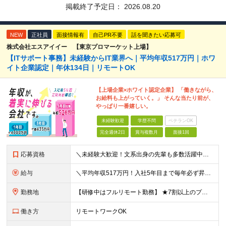
掲載終了予定日：
2026.08.20
NEW
正社員
面接情報有
自己PR不要
話を聞きたい応募可
株式会社エスアイイー 【東京プロマーケット上場】
【ITサポート事務】未経験からIT業界へ｜平均年収517万円｜ホワ
イト企業認定｜年休134日｜リモートOK
【上場企業×ホワイト認定企業】 「働きながら、
お給料も上がっていく。」 そんな当たり前が、
やっぱり一番嬉しい。
未経験歓迎
学歴不問
ベテランOK
完全週休2日
賞与複数月
面接1回
応募資格
＼未経験大歓迎！文系出身の先輩も多数活躍中／ ◆PCスキルに自信のない方も歓迎 ◆完全未経験OK ◆社会人デビューもOK ◆学歴不問 「働きながら少しずつ専門スキルを身につけたい」という意欲重視の採
給与
＼平均年収517万円！入社5年目まで毎年必ず昇給／ ■賞与年3回 ■年収800万円以上も可 ■入社3年以上の平均年収469.2万円 月給23万2000円以上＋賞与年3回＋各種手当 ☆入社5年目まで最
勤務地
【研修中はフルリモート勤務】 ★7割以上のプロジェクトでリモートワークを導入 ★一都三県のプロジェクト先 ★転居を伴う転勤なし ＜プロジェクト先＞ 東京・神奈川・千葉・埼玉でのプロジェクト先にて勤務
働き方
リモートワークOK