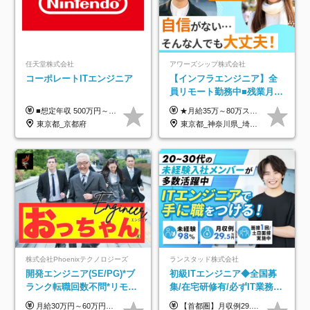
任天堂株式会社
アワーズシップ株式会社
コーポレートITエンジニア
【インフラエンジニア】全
員リモート勤務中■残業月
3h■最大3ヶ月の連休あり■
■想定年収 500万円～900万円 月給制 月給278,000円～ ※残業が発生した場合、残業代を別途全額支給します ※試用期間2ヶ月あり(待遇や給与に差異はありません)
★月給35万～80万スタートも可 【未経験の方】 ■月給26万～80万＋賞与年2回（年2ヶ月分） 【何かしらのインフラエンジニア経験をお持ちの方】 ■月給35万～80万＋賞与年2回（年2ヶ月分） ※スキル・経験などを考慮し決定します ※試用期間6ヶ月あり。期間中は契約社員となります。その他の待遇に差異はありません（試用期間終了後、昇給の可能性あり） ※上記金額には固定残業代（月30時間分／4万9600円～15万2600円）を含みます。超過分は別途支給いたします。 ＼頑張りはインセンティブで還元！／ クライアントに貢献度を評価され、当社のエンジニアが追加で案件に参画することになるなど、会社にとって利益になる行動はしっかり評価します。 会社の成長に貢献できていることを実感でき、「もっと頑張ろう」と思える体制づくりを整えています！
年休126日■20～30代活躍
東京都_京都府
東京都_神奈川県_埼玉県_千葉県_大阪府
中！
株式会社Phoenixテクノロジーズ
ランスタッド株式会社
開発エンジニア(SE/PG)*ブ
初級ITエンジニア◆全国募
ランク転職回数不問*リモー
集/在宅研修有/必ずIT業務配
ト案件多数*残業ほぼ0*通院
属/月収例29.5万円/Web面接
月給30万円～60万円+住宅手当+職能手当+役職手当+決算賞与+報奨金 ※経験・能力を考慮し、優遇します ※給与には20時間分のみなし時間外手当(3万7000円以上)を含みます(超過時間分は別途追加支給) ※試用期間3～6ヵ月あり(その間の給与、待遇に差異なし) ※場合によって契約社員での採用の可能性あり(面接時に応相談)
【首都圏】月収例29.5万円（月給26万円＋諸手当） 【東海・関西】月収例28.5万円（月給25万円＋諸手当） 【九州】月収例26万円（月給23万円＋諸手当） ※経験・スキル・前職給与を踏まえ、総合的に判断して決定します。 例：首都圏 月収例31万円（月給27万円＋諸手当） ◆各種手当 ・通勤手当（上限4万円まで） ・残業代手当（1分単位で全額支給） ※固定残業代制は採用しておりません ・深夜勤務手当 ・資格取得支援（ランクに応じてお祝い金1万円～10万円を支給） ◆昇給：年1回 ◆補足 ・研修中1ヶ月間は、時給1670円となります。 ・試用期間6ヶ月あり。その間の待遇に変更はありません。 ※詳細は面接時にご案内します。