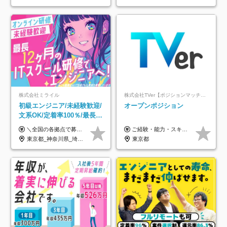
株式会社ミライル
株式会社TVer【ポジションマッチ登録】
初級エンジニア/未経験歓迎/
オープンポジション
文系OK/定着率100％/最長1
年の自社ITスクール研修あ
＼全国の各拠点で募集中！／ 給与は以下の通り、勤務地により異なります。 札幌：月給23万円～27万円 仙台：月給22万円～26万円 新潟：月給22万円～26万円 東京：月給26万円～30万円 大阪：月給24万円～29万円 福岡：月給23.5万円～27万円 沖縄：月給21万円～26万円 ◎給与は知識や経験を考慮して決定します。 ◎残業は別途全額支給します。 ◎試用期間12カ月あり（給与は以下の通りです。その他条件に変更はありません） （試用期間の給与） 札幌：月給18.6万円～ 仙台：月給19万円～ 新潟：月給18万円～ 東京：月給22万円～ 大阪：月給20.8万円～ 福岡：月給19万円～ 沖縄：月給18万円～
ご経験・能力・スキル等により、当社基準にて優遇・相談のうえ決定いたします。
り/年休130日
東京都_神奈川県_埼玉県_千葉県_大阪府_愛知県_北海道_青森県_岩手県_宮城県_秋田県_山形県_福島県_茨城県_栃木県_群馬県_新潟県_山梨県_長野県_富山県_石川県_福井県_静岡県_岐阜県_三重県_兵庫県_京都府_滋賀県_奈良県_和歌山県_広島県_岡山県_鳥取県_島根県_山口県_徳島県_香川県_愛媛県_高知県_福岡県_熊本県_佐賀県_長崎県_大分県_宮崎県_鹿児島県_沖縄県
東京都