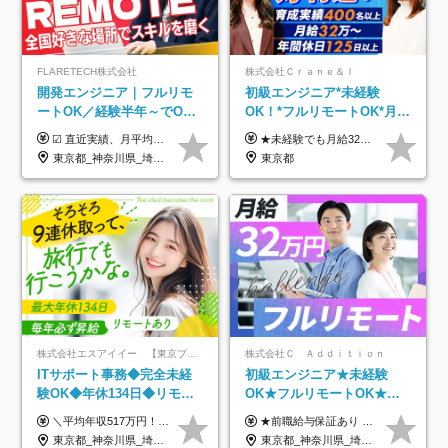
FLARETECH株式会社
株式会社Ｃｒａｎｅ＆Ｉ
開発エンジニア｜フルリモ
初級エンジニア*未経験
ートOK／経験半年～でOK
OK！*フルリモートOK*月給
／実質還元率80～90%／前
32万～*残業月9.8h*1ヶ月の
☑︎ 直近実績、月平均17,000円の昇給 ☑︎ 前職給与100%保証 ☑︎ 実質還元率80～90% ☑︎ 待機時も給与は満額支給 月給35万円～70万円＋交通費など各種手当 ※想定年収：4,200,000円～10,560,000円 ※経験・能力等を考慮の上で決定します。 ※上記金額には、みなし残業手当（50時間分・104,000円～212,000円）を含みます。超過分は別途追加支給します。 ┗残業時間は月平均10時間、多い時でも20時間程度と安定しております ★単価連動型の給与体系ではないため、万が一待機になってもその間の給与は満額支給しています。 ＜1年間の昇給事例をご紹介！＞ ・20代/フロントエンドエンジニア：月給274,000円→月給362,000円（＋88,000円/月） ・20代/iOSエンジニア：月給237,000円→月給287,000円（＋50,000円/月） ・20代/Androidエンジニア：月給316,000円→月給374,000円（＋58,000円/月） ・30代/Javaエンジニア（上流）：月給340,000円→月給418,000円（＋78,000円/月） ・30代/PMO：月給340,000円→月給418,000円（＋78,000円/月）
★未経験でも月給32万円スタート★ 月収32万円～35万円＋各種手当（資格手当だけで毎月15万の上乗せ実績あり！） ★資格手当豊富！1資格につき最大3万円支給 ★功績手当の導入で、毎月のお給与に上乗せで最大10万円支給している社員も！ ★1回の昇級で年収数十万UPも可 ★ゆくゆくは年収1000万以上も目指せる 年俸384万円～1,162万8,000円（12分割） ※経験・スキルを考慮の上決定します ※上記金額には固定残業代（月30h分・60,800円～66,500円）を含みます ※超過分は別途全額支給します ※試用期間2ヶ月間あり（その他待遇に差異はありません）
給保証／AI系など最先端案
研修*資格取得率100％
東京都_神奈川県_埼玉県_千葉県_大阪府_愛知県_北海道_青森県_岩手県_宮城県_秋田県_山形県_福島県_茨城県_栃木県_群馬県_新潟県_山梨県_長野県_富山県_石川県_福井県_静岡県_岐阜県_三重県_兵庫県_京都府_滋賀県_奈良県_和歌山県_広島県_岡山県_鳥取県_島根県_山口県_徳島県_香川県_愛媛県_高知県_福岡県_熊本県_佐賀県_長崎県_大分県_宮崎県_鹿児島県_沖縄県
東京都
件多数
株式会社エスアイイー 【東京プロマーケット上場】
株式会社Ｃ Ａｄｄｉｔｉｏｎ
ITサポート事務◆完全未経
初級エンジニア★未経験
験OK◆年休134日◆リモー
OK★フルリモートOK★月
トOK◆残業月7h以下◆賞与
給32万円～★残業月10h＆
＼平均年収517万円！入社5年目まで毎年必ず昇給／ ■賞与年3回 ■年収800万円以上も可 ■入社3年以上の平均年収469.2万円 月給23万2000円以上＋賞与年3回＋各種手当 ☆入社5年目まで最大1万5000円の定期昇給を確約 ┃各種手当充実 ・規定の資格を取得すれば、2000円～5万円を毎月支給（2万4000円～60万円／年） ・研修中に取得した取得率95％の資格でも研修後の給料UP ※月給は年齢・経験・能力を考慮して、優遇いたします ※上記月給金額は固定残業代（20時間/3万1300円円以上）を含み、超過分は別途支給いたします ※試用期間（6ヶ月）は月給に変動はありますが、その他待遇に差異はありません ├入社後1ヶ月～3ヶ月間は、月給20万1900円となります └上記金額は固定残業代（10時間／1万6000円）を含み、超過分は別途支給いたします
★前職給与保証あり ★月給32万円以上＋インセンティブあり 月給32万円以上＋インセンティブ＋各種手当 ※上記には固定残業代（月30時間・44,400円～）を含みます ※超過分は別途支給します ※試用期間はございません ★＼成果＝あなたの収入／★ 【1】案件単価ー8万円＝あなたの給与 参画したプロジェクトの案件単価から 一律8万円引いた金額があなたの給与です！ （月給例） ■1人称での構築・小規模な詳細設計 案件単価55万円ー8万円＝月給47万円（還元率85.5%） ■大型案件の設計・構築やプロジェクト管理 案件単価90万円ー8万円＝月給82万円（還元率91.1%） ‥‥‥‥‥‥‥‥‥‥‥‥‥‥‥‥‥‥ 【2】月給の他にも豊富なインセンティブあり 全員が月3～13万円のインセンティブをゲットしています！ ≪インセンティブ制度≫ 稼働している現場で増員・交代が発生し、 当社の人員を配属が決定した際に支給。 ◇C Addition正社員が参画 ：実粗利の10%／毎月 ◇協力会社所属の社員が参画：実粗利の30%／毎月 ≪リファラル制度≫ あなたの知り合いが当社のメンバーになった際に、 毎月1人あたり2万円支給します◎ ‥‥‥‥‥‥‥‥‥‥‥‥‥‥‥‥‥‥
年3回◆5年目まで必ず昇給
年休120日以上★副業可
東京都_神奈川県_埼玉県_千葉県_大阪府_愛知県_北海道_青森県_岩手県_宮城県_秋田県_山形県_福島県_茨城県_栃木県_群馬県_新潟県_山梨県_長野県_富山県_石川県_福井県_静岡県_岐阜県_三重県_兵庫県_京都府_滋賀県_奈良県_和歌山県_広島県_岡山県_鳥取県_島根県_山口県_徳島県_香川県_愛媛県_高知県_福岡県_熊本県_佐賀県_長崎県_大分県_宮崎県_鹿児島県_沖縄県
東京都_神奈川県_埼玉県_千葉県_大阪府_愛知県_北海道_青森県_岩手県_宮城県_秋田県_山形県_福島県_茨城県_栃木県_群馬県_新潟県_山梨県_長野県_富山県_石川県_福井県_静岡県_岐阜県_三重県_兵庫県_京都府_滋賀県_奈良県_和歌山県_広島県_岡山県_鳥取県_島根県_山口県_徳島県_香川県_愛媛県_高知県_福岡県_熊本県_佐賀県_長崎県_大分県_宮崎県_鹿児島県_沖縄県