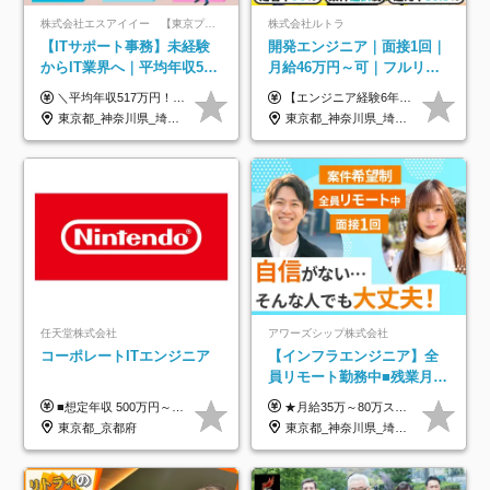
株式会社エスアイイー 【東京プロマーケット上場】
株式会社ルトラ
【ITサポート事務】未経験
開発エンジニア｜面接1回｜
からIT業界へ｜平均年収517
月給46万円～可｜フルリモ
万円｜ホワイト企業認定｜
ートも可｜案件選択制｜定
＼平均年収517万円！入社5年目まで毎年必ず昇給／ ■賞与年3回 ■年収800万円以上も可 ■入社3年以上の平均年収469.2万円 月給23万2000円以上＋賞与年3回＋各種手当 ☆入社5年目まで最大1万5000円の定期昇給を確約 ┃各種手当充実 ・規定の資格を取得すれば、2000円～5万円を毎月支給（2万4000円～60万円／年） ・研修中に取得した取得率95％の資格でも研修後の給料UP ※月給は年齢・経験・能力を考慮して、優遇いたします ※上記月給金額は固定残業代（20時間/3万1300円円以上）を含み、超過分は別途支給いたします ※試用期間（6ヶ月）は月給に変動はありますが、その他待遇に差異はありません ├入社後1ヶ月～3ヶ月間は、月給20万1900円となります └上記金額は固定残業代（10時間／1万6000円）を含み、超過分は別途支給いたします
【エンジニア経験6年以上の方】 月給46万円～100万円（固定残業代含む） ※上記月給には月30時間分の固定残業代（月8万7,400円～月19万円）を含む。超過分は全額支給。 【エンジニア経験4年以上の方】 月給42万円～100万円（固定残業代含む） ※上記月給には月30時間分の固定残業代（月7万9,800円～月19万円）を含む。超過分は全額支給。 【エンジニア経験4年未満の方】 月給38万円～100万円（固定残業代含む） ※上記月給には月30時間分の固定残業代（月7万2,200円～月19万円）を含む。超過分は全額支給。 ※経験、スキル、前職給与などを踏まえて決定。 ◆ルトラの給与制度のポイント！◆ ・社員の95%が入社時に年収UP！最高で300万円UPの実績も ・平均還元率86.3%（交通費・住宅手当・会社負担分の社保も含む） ・人柄やポテンシャルを評価し、スキル以上の希望年収を提示することも ・退職金制度やリファラル手当（平均50万円）あり
年休134日｜リモートOK
着率96％以上｜副業OK｜住
東京都_神奈川県_埼玉県_千葉県_大阪府_愛知県_北海道_青森県_岩手県_宮城県_秋田県_山形県_福島県_茨城県_栃木県_群馬県_新潟県_山梨県_長野県_富山県_石川県_福井県_静岡県_岐阜県_三重県_兵庫県_京都府_滋賀県_奈良県_和歌山県_広島県_岡山県_鳥取県_島根県_山口県_徳島県_香川県_愛媛県_高知県_福岡県_熊本県_佐賀県_長崎県_大分県_宮崎県_鹿児島県_沖縄県
東京都_神奈川県_埼玉県_千葉県_大阪府_愛知県_北海道_青森県_岩手県_宮城県_秋田県_山形県_福島県_茨城県_栃木県_群馬県_新潟県_山梨県_長野県_富山県_石川県_福井県_静岡県_岐阜県_三重県_兵庫県_京都府_滋賀県_奈良県_和歌山県_広島県_岡山県_鳥取県_島根県_山口県_徳島県_香川県_愛媛県_高知県_福岡県_熊本県_佐賀県_長崎県_大分県_宮崎県_鹿児島県_沖縄県
宅手当
任天堂株式会社
アワーズシップ株式会社
コーポレートITエンジニア
【インフラエンジニア】全
員リモート勤務中■残業月
3h■最大3ヶ月の連休あり■
■想定年収 500万円～900万円 月給制 月給278,000円～ ※残業が発生した場合、残業代を別途全額支給します ※試用期間2ヶ月あり(待遇や給与に差異はありません)
★月給35万～80万スタートも可 【未経験の方】 ■月給26万～80万＋賞与年2回（年2ヶ月分） 【何かしらのインフラエンジニア経験をお持ちの方】 ■月給35万～80万＋賞与年2回（年2ヶ月分） ※スキル・経験などを考慮し決定します ※試用期間6ヶ月あり。期間中は契約社員となります。その他の待遇に差異はありません（試用期間終了後、昇給の可能性あり） ※上記金額には固定残業代（月30時間分／4万9600円～15万2600円）を含みます。超過分は別途支給いたします。 ＼頑張りはインセンティブで還元！／ クライアントに貢献度を評価され、当社のエンジニアが追加で案件に参画することになるなど、会社にとって利益になる行動はしっかり評価します。 会社の成長に貢献できていることを実感でき、「もっと頑張ろう」と思える体制づくりを整えています！
年休126日■20～30代活躍
東京都_京都府
東京都_神奈川県_埼玉県_千葉県_大阪府
中！