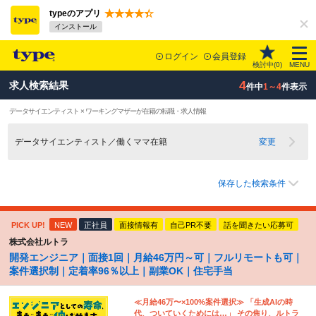
typeのアプリ
インストール
ログイン
会員登録
検討中(
0
)
MENU
4
求人検索結果
件中
1～4
件表示
データサイエンティスト × ワーキングマザーが在籍の転職・求人情報
データサイエンティスト／働くママ在籍
変更
保存した検索条件
PICK UP!
NEW
正社員
面接情報有
自己PR不要
話を聞きたい応募可
株式会社ルトラ
開発エンジニア｜面接1回｜月給46万円～可｜フルリモートも可｜
案件選択制｜定着率96％以上｜副業OK｜住宅手当
≪月給46万〜×100%案件選択≫ 「生成AIの時
代、ついていくためには…」 その焦り、ルトラ