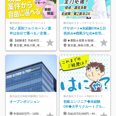
株式会社エンジニアファースト
株式会社スタッフサービス エンジニアリング事業本部
SE／原則フルリモート／案
ITサポート■未経験OK■土日
件は自分で選べる／定着率
祝休み■残業少なめ■在宅実
93%／20～30代活躍中！
績あり■約900種類のスキル
【経験者】月給40万円～120万円(固定残業代含む)+各種手当 ★前職給与の総収入額を100％保証｜還元率84％〜100％ ★20代の平均年収570万円 ※月給には、みなし残業手当(月30時間／5万8000円以上)を含みます 超過分は別途追加支給 ※固定残業代は、時間外労働の有無に関わらず30時間分を、月5万8000円~15万7000円支給 ※上記を超える時間外労働分は追加で支給 【未経験者】月給21万円以上＋各種手当 固定残業なし(残業代発生分全額支給) ※6ヶ月の試用期間あり（※条件に変動なし） ▼単価連動性×還元率は84％～100％で収入の大幅UPが可能！ ・案件単価が月50万円の場合：年収417万円 ・案件単価が月70万円の場合：年収584万円 ・案件単価が月100万円の場合：年収834万円 ＜モデル年収＞ ▼400万円～500万円(入社初年度) ▼542万円～626万円(入社2年) ▼667万円～700万円(入社3年） ▼709万円～801万円(入社5年）
★通勤＆就業＆地域/住宅＆役職手当あり ★残業代は全額支給 ★選べる給与制度あり！ ■東京・神奈川・千葉・埼玉勤務の場合 月給24.5万円～55万円＋諸手当 （残業代は全額支給） (20,000円の地域/住宅手当込み) ■愛知・京都・大阪・兵庫勤務の場合 月給24万円以上＋諸手当 （残業代は全額支給） (15,000円の地域/住宅手当込み) ■茨城・栃木・群馬・静岡・三重・滋賀・広島・福岡勤務の場合 月給23.5万円以上＋諸手当 （残業代は全額支給） (10,000円の地域/住宅手当込み) ■北海道・宮城・山梨・長野・岐阜・奈良・和歌山・岡山勤務の場合 月給23万円以上＋諸手当 （残業代は全額支給） (5,000円の地域/住宅手当込み) ■その他のエリア勤務の場合 月給22.5万円以上＋諸手当 （残業代は全額支給） ※経験や能力を考慮し、当社規定により優遇します 【昇給：年一回実施】 【選べる給与制度】 ★収入を重視する方に… 「変動型人事制度」の選択も可能（派遣先からの評価に応じて収入アップ！） ※年2回のタイミングで希望者と面談の上決定します。
アップ講座あり■全国募集
東京都_神奈川県_埼玉県_千葉県_大阪府_愛知県_北海道_青森県_岩手県_宮城県_秋田県_山形県_福島県_茨城県_栃木県_群馬県_新潟県_山梨県_長野県_富山県_石川県_福井県_静岡県_岐阜県_三重県_兵庫県_京都府_滋賀県_奈良県_和歌山県_広島県_岡山県_鳥取県_島根県_山口県_徳島県_香川県_愛媛県_高知県_福岡県_熊本県_佐賀県_長崎県_大分県_宮崎県_鹿児島県_沖縄県
東京都_神奈川県_埼玉県_千葉県_大阪府_愛知県_北海道_岩手県_宮城県_山形県_福島県_茨城県_栃木県_群馬県_山梨県_長野県_富山県_石川県_静岡県_岐阜県_三重県_兵庫県_京都府_滋賀県_奈良県_広島県_岡山県_山口県_愛媛県_福岡県_熊本県_長崎県
株式会社日本経済新聞社【ポジションマッチ登録】
株式会社リクルートR&Dスタッフィング【リクルートグループ】
オープンポジション
初級エンジニア◆未経験
OK◆大手リクルートグルー
プ正社員◆独自の教育体制
年収600万円～1200万円 ※上記年収は、想定年収です。住居費補助、子手当などの各種手当を含む金額です。 ※経験・能力等を考慮の上、当社規定により決定します。
月給20万9,000円～44万円 ※試用期間6カ月あり（期間中の待遇に変更なし） ※経験・能力・前給を考慮の上、決定いたします ※時間外手当100％支給 ※派遣就業先が変更となる場合には、就業規則、労使協定等に基づき賃金が変更となる可能性があります