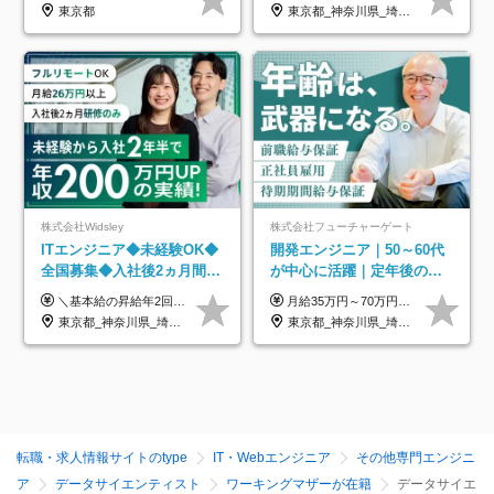
◆住宅手当制度あり/s
東京都
東京都_神奈川県_埼玉県_千葉県_大阪府_愛知県_青森県_岩手県_宮城県_秋田県_山形県_福島県_茨城県_栃木県_群馬県_山梨県_長野県_福井県_静岡県_岐阜県_三重県_兵庫県_京都府_滋賀県_奈良県_広島県_岡山県_山口県_香川県_福岡県_熊本県_佐賀県_長崎県_大分県_宮崎県_鹿児島県
株式会社Widsley
株式会社フューチャーゲート
ITエンジニア◆未経験OK◆
開発エンジニア｜50～60代
全国募集◆入社後2ヵ月間は
が中心に活躍｜定年後の給
研修のみ◆フルリモート
与減ナシ｜年収50万円アッ
＼基本給の昇給年2回＆プロジェクト手当による昇給年12回！！／ 【経験者の場合】 月給33万円～70万円＋プロジェクト手当＋資格手当 ★スキルや経験を考慮の上、優遇します ★上記給与には固定残業代20時間分(月4万3883円～)を含みます。残業が超過した場合は、追加支給します(残業は月平均3時間とほぼ発生しません。残業がなくても、固定残業代は支給されます) ★試用期間中も、月給や福利厚生等は同じです ---------- 【未経験者の場合】 月給26万円～50万円＋プロジェクト手当＋資格手当 ★スキルや経験を考慮の上、優遇します ★上記給与には固定残業代20時間分(月3万719円～)を含みます。残業が超過した場合は、追加支給します(残業は月平均3時間とほぼ発生しません。残業がなくても、固定残業代は支給されます) ★試用期間6ヵ月あり ・1ヶ月目～：月給23万円～ ・2ヶ月目～6ヶ月目：月給23万円～＋プロジェクト手当1～3万円 （上記給与にはそれぞれ固定残業代20時間分(月3万719円～)を含み、超過した場合は追加支給します。） ---------- 【プロジェクト手当について】 参画するプロジェクトの単価に応じて毎月の歩合給を支給します 業界内でもトップクラスの高還元です！
月給35万円～70万円（固定残業代30時間分63,869円～を含む）+賞与年1回 ※30時間を超える分は別途支給します ●これまでのご経験・スキル・前職給与をできる限り考慮します ●待機期間も給与を100％支給します ●試用期間中も給与や福利厚生は同じです ≪年収を維持しながら長く働けます！≫ 一般的な企業では55歳や60歳を機に年収が下がりますが、 当社は役職などではなく「スキルや経験」で評価。 エンジニアとして長く働きながら あなたにふさわしい年収を維持できます！
OK◆残業月3h◆服装髪型自
プ実績／昇給率92％（直近3
東京都_神奈川県_埼玉県_千葉県_大阪府_愛知県_北海道_青森県_岩手県_宮城県_秋田県_山形県_福島県_茨城県_栃木県_群馬県_新潟県_山梨県_長野県_富山県_石川県_福井県_静岡県_岐阜県_三重県_兵庫県_京都府_滋賀県_奈良県_和歌山県_広島県_岡山県_鳥取県_島根県_山口県_徳島県_香川県_愛媛県_高知県_福岡県_熊本県_佐賀県_長崎県_大分県_宮崎県_鹿児島県_沖縄県
東京都_神奈川県_埼玉県_千葉県
由
年）
転職・求人情報サイトのtype
IT・Webエンジニア
その他専門エンジニ
ア
データサイエンティスト
ワーキングマザーが在籍
データサイエ