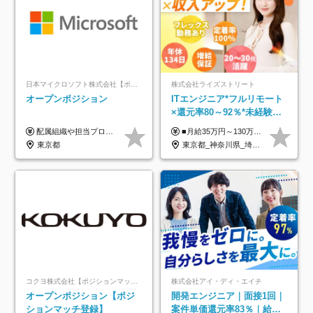
日本マイクロソフト株式会社【ポジションマッチ登録】
株式会社ライズストリート
オープンポジション
ITエンジニア*フルリモート
×還元率80～92％*未経験歓
迎*年休134日*月給35万～*
配属組織や担当プロジェクトにより異なります。 ▼参考情報 ----------------------- 年俸650万～（1/12を月々支給） ※経験、能力を考慮の上、当社規定により優遇いたします。 ※時間外、休日出勤、深夜手当に対する賃金も基本年俸に含みます。
■月給35万円～130万円＋賞与年2回＋各種手当 ※システムエンジニアの経験をお持ちの方は月給41万円以上＋賞与年2回（108万円～）＋手当 ■単価（年収）アップのチャンスは最大年12回 ※残業代は1分単位で100％全額支給。サービス残業などは一切ありません ※試用期間6ヵ月（試用期間中の待遇・給与に差はありません）
定着率100%
東京都
東京都_神奈川県_埼玉県_千葉県_大阪府_愛知県_北海道_青森県_岩手県_宮城県_秋田県_山形県_福島県_茨城県_栃木県_群馬県_新潟県_山梨県_長野県_富山県_石川県_福井県_静岡県_岐阜県_三重県_兵庫県_京都府_滋賀県_奈良県_和歌山県_広島県_岡山県_鳥取県_島根県_山口県_徳島県_香川県_愛媛県_高知県_福岡県_熊本県_佐賀県_長崎県_大分県_宮崎県_鹿児島県_沖縄県
コクヨ株式会社【ポジションマッチ登録】
株式会社アイ・ディ・エイチ
オープンポジション【ポジ
開発エンジニア｜面接1回｜
ションマッチ登録】
案件単価還元率83％｜給与