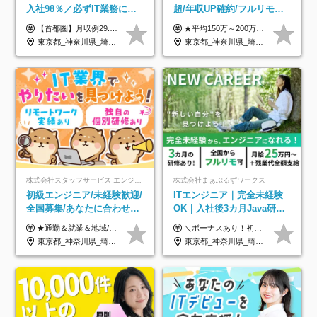
入社98％／必ずIT業務に配
超/年収UP確約/フルリモ
属／月収例29.5万円／Web
OK/年休130日/平均残業7h/
【首都圏】月収例29.5万円（月給26万円＋諸手当） 【東海・関西】月収例28.5万円（月給25万円＋諸手当） 【九州】月収例26万円（月給23万円＋諸手当） ※経験・スキル・前職給与を踏まえ、総合的に判断して決定します。 例：首都圏 月収例31万円（月給27万円＋諸手当） ◆各種手当 ・通勤手当（上限4万円まで） ・残業代手当（1分単位で全額支給） ※固定残業代制は採用しておりません ・深夜勤務手当 ・資格取得支援（ランクに応じてお祝い金1万円～10万円を支給） ◆昇給：年1回 ◆補足 ・研修中1ヶ月間は、時給1670円となります。 ・試用期間6ヶ月あり。その間の待遇に変更はありません。 ※詳細は面接時にご案内します。
★平均150万～200万円年収UPを実現！ ★前職給与を100％保証！ ★案件内容の開示・明確な評価体制あり ⇒クライアント評価で即昇給を実現したケースも◎ ★年12回（毎月昇給チャンスあり） ■月給35万円～103万円 ※経験・能力・前職給与を考慮し、決定 ※上記給与には月30時間分(6万6500円以上)の固定残業代が含まれます。超過分は手当として別途支給します ※試用期間3ヶ月あり(期間中の給与・待遇面に差異はありません) ▼収入アップの実例をご紹介 ───────────── ★働き方改革をした30代男性（PG） 子どもが生まれたばかりなのに、忙しい現場で残業も月50～60時間が当たり前。 ⇒残業ほぼゼロ＆週3リモートの働き方に！しかも給与もアップ！ ★収入アップした30代男性（PM） 子供が3人いて家計も苦しく、残業代で稼ぐ日々… ⇒残業をたくさんしていた年収額より、100万円以上アップしました！
面接1回／土日面接可/SE
約2万件の案件から選択
東京都_神奈川県_埼玉県_千葉県_大阪府_愛知県_兵庫県_京都府_福岡県
東京都_神奈川県_埼玉県_千葉県_大阪府_愛知県_北海道_青森県_岩手県_宮城県_秋田県_山形県_福島県_茨城県_栃木県_群馬県_新潟県_山梨県_長野県_富山県_石川県_福井県_静岡県_岐阜県_三重県_兵庫県_京都府_滋賀県_奈良県_和歌山県_広島県_岡山県_鳥取県_島根県_山口県_徳島県_香川県_愛媛県_高知県_福岡県_熊本県_佐賀県_長崎県_大分県_宮崎県_鹿児島県_沖縄県
株式会社スタッフサービス エンジニアリング事業本部
株式会社まぁぶるずワークス
初級エンジニア/未経験歓迎/
ITエンジニア｜完全未経験
全国募集/あなたに合わせた
OK｜入社後3カ月Java研修
オリジナル研修をご用
｜リモート率8割以上｜充実
★通勤＆就業＆地域/住宅＆役職手当あり ★残業代は全額支給 ★選べる給与制度あり！ ■東京・神奈川・千葉・埼玉勤務の場合 月給24.5万円～55万円＋諸手当 （残業代は全額支給） (20,000円の地域/住宅手当込み) ■愛知・京都・大阪・兵庫勤務の場合 月給24万円以上＋諸手当 （残業代は全額支給） (15,000円の地域/住宅手当込み) ■茨城・栃木・群馬・静岡・三重・滋賀・広島・福岡勤務の場合 月給23.5万円以上＋諸手当 （残業代は全額支給） (10,000円の地域/住宅手当込み) ■北海道・宮城・山梨・長野・岐阜・奈良・和歌山・岡山勤務の場合 月給23万円以上＋諸手当 （残業代は全額支給） (5,000円の地域/住宅手当込み) ■その他のエリア勤務の場合 月給22.5万円以上＋諸手当 （残業代は全額支給） ※経験や能力を考慮し、当社規定により優遇します 【昇給：年一回実施】 【選べる給与制度】 ★収入を重視する方に… 「変動型人事制度」の選択も可能（派遣先からの評価に応じて収入アップ！） ※年2回のタイミングで希望者と面談の上決定します。
＼ボーナスあり！初年度から年収300万円以上／ ■月給25万円～35万円＋残業代全額支給＋各種手当＋賞与年1回 ◎経験・年齢・スキルなどを考慮し、できるだけ優遇します ◎試用期間中(3カ月)は契約社員で、月給21万円＋諸手当になります。 (試用期間中は残業が発生しません。その他の待遇に変更はありません) ----------------- ＼3つの評価軸！実力次第で早期収入アップ！／ 【1】スキル(IT理解、実装力、設計) 【2】実務力(現場評価、コミュ力、品質) 【3】姿勢(自走力、意欲、責任感) この3つの評価軸で、3カ月ごとに評価。社内グレードにより、給与が決まる明確な仕組みです。何ができれば給与が上がるのか分かりやすく、実力や努力次第で早期に収入を増やせます！ 【固定残業代について】 なし（残業代は、実際の労働時間に応じて別途全額支給）
意/AI・IoT/残業平均8時間
のキャリア支援｜残業月10h
東京都_神奈川県_埼玉県_千葉県_大阪府_愛知県_北海道_岩手県_宮城県_山形県_福島県_茨城県_栃木県_群馬県_山梨県_長野県_富山県_石川県_静岡県_岐阜県_三重県_兵庫県_京都府_滋賀県_奈良県_広島県_岡山県_山口県_愛媛県_福岡県_熊本県_長崎県
東京都_神奈川県_埼玉県_千葉県_大阪府_愛知県_北海道_青森県_岩手県_宮城県_秋田県_山形県_福島県_茨城県_栃木県_群馬県_新潟県_山梨県_長野県_富山県_石川県_福井県_静岡県_岐阜県_三重県_兵庫県_京都府_滋賀県_奈良県_和歌山県_広島県_岡山県_鳥取県_島根県_山口県_徳島県_香川県_愛媛県_高知県_福岡県_熊本県_佐賀県_長崎県_大分県_宮崎県_鹿児島県_沖縄県