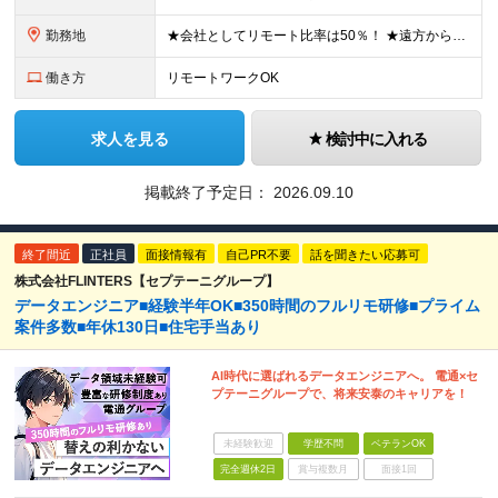
勤務地
★会社としてリモート比率は50％！ ★遠方からの応募OK！働き方も随時相談に乗ります ■本社 東京都千代田区麹町4-2 麹町ミッドスクエア4F ◎2024年12月に移転したばかりのキレイなオフィス！
働き方
リモートワークOK
求人を見る
検討中に入れる
掲載終了予定日：
2026.09.10
終了間近
正社員
面接情報有
自己PR不要
話を聞きたい応募可
株式会社FLINTERS【セプテーニグループ】
データエンジニア■経験半年OK■350時間のフルリモ研修■プライム
案件多数■年休130日■住宅手当あり
AI時代に選ばれるデータエンジニアへ。 電通×セ
プテーニグループで、将来安泰のキャリアを！
未経験歓迎
学歴不問
ベテランOK
完全週休2日
賞与複数月
面接1回