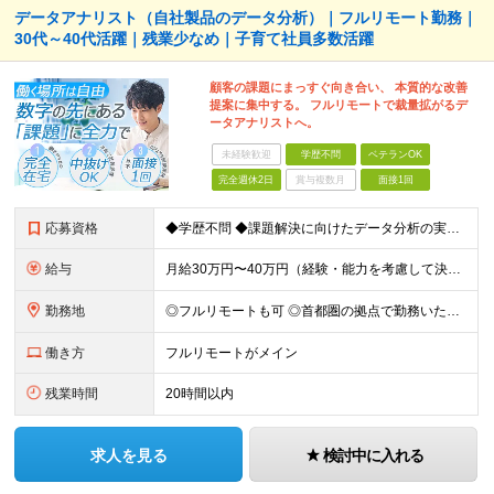
データアナリスト（自社製品のデータ分析）｜フルリモート勤務｜
30代～40代活躍｜残業少なめ｜子育て社員多数活躍
顧客の課題にまっすぐ向き合い、 本質的な改善
提案に集中する。 フルリモートで裁量拡がるデ
ータアナリストへ。
未経験歓迎
学歴不問
ベテランOK
完全週休2日
賞与複数月
面接1回
応募資格
◆学歴不問 ◆課題解決に向けたデータ分析の実務経験 ※事業会社でのご経験をお持ちの方、 データ分析～プレゼンまでのご経験をお持ちの方は尚歓迎します ＜歓迎要件・求める人物像＞ ◎複雑な課題を整理し
給与
月給30万円〜40万円（経験・能力を考慮して決定） ※固定残業代20時間分（4.0〜5.5万円）含む／超過分は全額支給 ※経験・スキルを考慮のうえ決定いたします ※6ヶ月の試用期間あり。期間中の待遇に
勤務地
◎フルリモートも可 ◎首都圏の拠点で勤務いただくことを想定しております ■本社（湘南本社） 神奈川県藤沢市辻堂神台2-2-1 アイクロス湘南8階 └JR東海道線「辻堂駅」徒歩3分 ■東北支社 秋田
働き方
フルリモートがメイン
残業時間
20時間以内
求人を見る
検討中に入れる