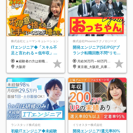
株式会社ヒューマンキュレーション
株式会社Phoenixテクノロジーズ
ITエンジニア◆「スキル不
開発エンジニア(SE/PG)*ブ
足と言われる＝低年収」で
ランク転職回数不問*リモー
はない！｜ 不安を克服し、
ト案件多数*残業ほぼ0*通院
★経験者の方は前職の年収以上を保証します ★案件単価を開示した上で80％以上を還元します 月給25万円以上＋賞与年2回 ※経験や能力を考慮の上で優遇します ※試用期間が3ヶ月(その間の給与・待遇・雇用形態に変更はありません) ※月給には月20時間分のみなし残業手当(5万円)を含みます(超過分は別途支給) ★残業平均は月10時間以下ですので、毎月10時間分程度はお得です！
月給30万円～60万円+住宅手当+職能手当+役職手当+決算賞与+報奨金 ※経験・能力を考慮し、優遇します ※給与には20時間分のみなし時間外手当(3万7000円以上)を含みます(超過時間分は別途追加支給) ※試用期間3～6ヵ月あり(その間の給与、待遇に差異なし) ※場合によって契約社員での採用の可能性あり(面接時に応相談)
年収アップした社員の実例
のための半休制度あり
大阪府
東京都_大阪府_兵庫県_京都府_福岡県
ランスタッド株式会社
イリオスター株式会社
初級ITエンジニア◆未経験
開発エンジニア/還元率80%