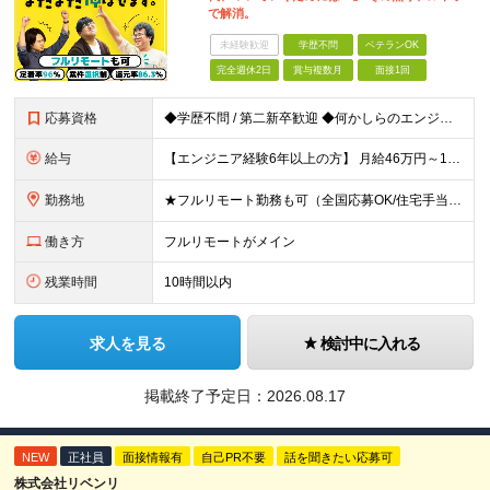
で解消。
未経験歓迎
学歴不問
ベテランOK
完全週休2日
賞与複数月
面接1回
応募資格
◆学歴不問 / 第二新卒歓迎 ◆何かしらのエンジニア経験をお持ちの方 （言語・期間・フェーズ不問） 経験浅めの方も遠慮なくご応募ください！ ■入社前Q＆A ────── ◎実力に見合った報酬が手に
給与
【エンジニア経験6年以上の方】 月給46万円～100万円（固定残業代含む） ※上記月給には月30時間分の固定残業代（月8万7,400円～月19万円）を含む。超過分は全額支給。 【エンジニア経験4年以
勤務地
★フルリモート勤務も可（全国応募OK/住宅手当を支給します） ※案件によって常駐が必要になる場合があります。 ※希望がない限り、転勤はありません ※U・Iターン歓迎 ★ルトラの社員は全国各地で活躍中
働き方
フルリモートがメイン
残業時間
10時間以内
求人を見る
検討中に入れる
掲載終了予定日：
2026.08.17
NEW
正社員
面接情報有
自己PR不要
話を聞きたい応募可
株式会社リベンリ