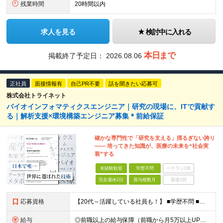
残業時間
20時間以内
求人を見る
検討中に入れる
本日まで
掲載終了予定日：
2026.08.06
正社員
面接情報有
自己PR不要
話を聞きたい応募可
株式会社トライネット
バイオインフォマティクスエンジニア｜研究の現場に、ITで貢献す
る｜解析支援×環境構築エンジニア募集＊前給保証
確かな専門性で「研究を支える」揺るぎない誇り
―― 培ってきた知識が、医療の未来を“社会実
装”する
未経験歓迎
学歴不問
ベテランOK
完全週休2日
賞与複数月
面接1回
応募資格
【20代～活躍している社員も！】 ■学歴不問 ■以下のいずれかの専門知識をお持ちの方 ・バイオインフォマティクス ・メディカルインフォマティクス ・医療／ライフサイエンス ◎下記へ興味のある方も大歓
給与
◎前職以上の給与保障（前職から月5万以上UPの実例複数あり） ■想定年収500～1000万円（月給制もしくは年俸制にて選択可） ■月給35万円～＋賞与（給与制／メンバーのみ）＋業績賞与（15期以上連続