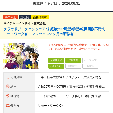
掲載終了予定日：
2026.08.31
終了間近
正社員
面接情報有
ネイチャーインサイト株式会社
クラウドデータエンジニア*未経験OK*職歴/学歴/転職回数不問*リ
モートワーク有・フレックス*3ヶ月の研修有
＜流されない。圧倒的な熱量で、正解を作ってい
く＞ そんな仲間たちと、次のステージへ。
未経験歓迎
学歴不問
ベテランOK
完全週休2日
賞与複数月
面接1回
応募資格
《第二新卒大歓迎！ゼロからデータ活用人材を目指せる！》 ★前職の雇用形態不問 ★学歴不問 ★IT業界経験者の方も大歓迎 (将来につながる、即戦力となれる業務をお任せします) ＜こんなメンバーが活躍し
給与
月給25万円～50万円＋賞与年2回＋各種手当 ※経験・スキルを考慮して決定します ※上記金額には固定残業代（月40時間分/60,000円～150,000円）を含み、超過分は別途全額支給します ※固定
勤務地
《一部在宅/リモートワークあり》 本社(東京都千代田区)、または週1～2回都内近郊（九段下、半蔵門、恵比寿、大崎、川崎、海浜幕張）の客先勤務となります。 《本社》東京都千代田区外神田1-16-8 G
働き方
リモートワークOK