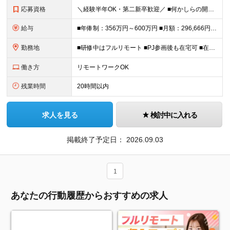
応募資格
＼経験半年OK・第二新卒歓迎／ ■何かしらの開発経験をお持ちの方※使用言語不問 ■学歴不問 ＊幅広い技術に挑戦したい方を歓迎！ ＼＼こんな方にピッタリ／／ □モダンな開発環境にチャレンジしたい方 □
給与
■年俸制：356万円～600万円 ■月額：296,666円～500,000円 ※スキル・経験を考慮し決定 ※上記には固定残業代（45時間分／75,375円〜127,980円）を含む ※超過分は別途支
勤務地
■研修中はフルリモート ■PJ参画後も在宅可 ■在宅勤務手当あり ＜本社＞ 東京都新宿区西新宿8-17-1 住友不動産新宿グランドタワー27階 ※転勤なし （変更の範囲）会社の定める事業所
働き方
リモートワークOK
残業時間
20時間以内
求人を見る
検討中に入れる
掲載終了予定日：
2026.09.03
1
あなたの行動履歴からおすすめの求人