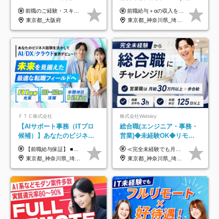
UP保証｜年休140日｜在宅
前職のご経験・スキル等を考慮して決定します。
前職給与＋αの収入を保証 月給42万円～120万円＋各種手当＋賞与 給与基準が明確かつ高還元です。 一人ひとりが安定した環境のもと、長く活躍できる職場を目指しています。 ※平均年収650万円 ・還元率83％ ・各種手当について 職能手当／職務手当／資格手当／営業手当 など ※前職での経験・能力、給与などを考慮の上、当社規定により優遇いたします ※試用期間あり（3ヶ月／期間中の条件に変動はありません） ※上記金額には固定残業代（78,948円～225,564円/月30時間分）を含みます 超過分は別途全額支給いたします ・年収UPを保証 過去には転職時に〈年収200万円UP〉したエンジニアも在籍しています。入社時だけでなく、入社後も安心の給与水準で働ける環境です。キャリアや技術力が正当に評価されていないと感じていたら、一度面接でお話ししましょう！ 当社では管理職の人数は最低限にし、無駄な管理をしません。その費用削減分を社員の給与に還元しています！
利用率9割｜独立支援・副業
東京都_大阪府
東京都_神奈川県_埼玉県_千葉県_大阪府_愛知県_北海道_青森県_岩手県_宮城県_秋田県_山形県_福島県_茨城県_栃木県_群馬県_新潟県_山梨県_長野県_富山県_石川県_福井県_静岡県_岐阜県_三重県_兵庫県_京都府_滋賀県_奈良県_和歌山県_広島県_岡山県_鳥取県_島根県_山口県_徳島県_香川県_愛媛県_高知県_福岡県_熊本県_佐賀県_長崎県_大分県_宮崎県_鹿児島県_沖縄県
制度
ＦＴＣ株式会社
株式会社Widsley
【AIサポート事務（ITプロ
総合職(エンジニア・事務・
候補）】あなたのビジネス
営業)◆未経験OK◆リモー
経験をAI業界で活かす◆IT
トあり◆残業月3h◆服装髪
【前職給与保証】 ■未経験者： 月給30万円～35万円 ■ローキャリア（経験目安1年程度）： 月給35万円～40万円 ■経験者（経験目安3年以上）： 月給40万円～60万円 ■即戦力（経験目安5年以上）： 月給45万円～80万円 ※上記金額には固定残業代30時間分 【未経験者5万5000円～7万3000円、 ローキャリア6万4000円～7万3000円、 経験者5万8000円～10万9000円、 即戦力8万2000円～14万5000円】を含みます。 ※30時間を超える場合は追加で全額支給します。 ※経験・能力・前職給与などを総合的に評価したうえでご納得いただけるよう個別決定。 未経験者の場合、前職給与とポテンシャルを査定のうえ決定いたします。 ※日本国内でのIT業界経験、または同等の実務経験と能力に応じて決定します。 ※前職給与は日本円かつ、日本国内での実績に基づき評価します。 【納得の評価システム】 ★クォーター毎に査定する評価制度導入！ 明確な評価基準で翌年度年収を上げましょう！ ★評価対象期間に在籍中のほとんどの社員が昇給し 年収アップを実現しています！ ★様々なインセンティブ制度を用意し多角的に正当評価しています！ ※試用期間6カ月（期間中の待遇等に差異なし）
≪完全未経験でも月給40万円以上も可能です！≫ -------------- 【1】ITエンジニア 月給26万円～50万円＋プロジェクト手当＋資格手当 【2】IT事務、営業事務 月給26万円～50万円＋プロジェクト手当＋資格手当 ≪【1】【2】共通≫ ★上記給与には固定残業代20時間分(月3万719円～)を含みます。残業が超過した場合は、追加支給します(残業は月平均3時間とほぼ発生しません。残業がなくても、固定残業代は支給されます) ★試用期間6ヵ月あり（期間中は月給23万1000円～。固定残業代20時間分3万719円～を含む／超過分は別途支給） -------------- 【3】SES営業、SaaS営業 月給30万円以上＋インセンティブ＋各種手当 ★上記給与には固定残業代45時間分(月7万6967円～)を含みます。残業が超過した場合は、追加支給します(残業は月平均3時間とほぼ発生しません。残業がなくても、固定残業代は支給されます) ★試用期間6ヵ月あり(期間中も給与や福利厚生は同じです)
未経験OK◆目指せるコンサ
型自由
東京都_神奈川県_埼玉県_千葉県
東京都_神奈川県_埼玉県_千葉県_大阪府_愛知県_北海道_青森県_岩手県_宮城県_秋田県_山形県_福島県_茨城県_栃木県_群馬県_新潟県_山梨県_長野県_富山県_石川県_福井県_静岡県_岐阜県_三重県_兵庫県_京都府_滋賀県_奈良県_和歌山県_広島県_岡山県_鳥取県_島根県_山口県_徳島県_香川県_愛媛県_高知県_福岡県_熊本県_佐賀県_長崎県_大分県_宮崎県_鹿児島県_沖縄県
ル