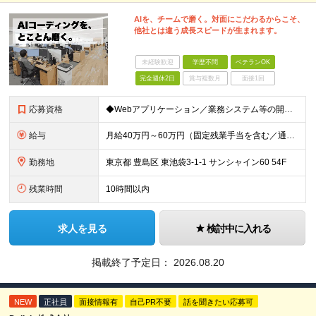
AIを、チームで磨く。対面にこだわるからこそ、
他社とは違う成長スピードが生まれます。
未経験歓迎
学歴不問
ベテランOK
完全週休2日
賞与複数月
面接1回
応募資格
◆Webアプリケーション／業務システム等の開発実務経験：5年以上 ◆AIを活用した開発実務経験：1年以上 ◆日本国内在住の方
給与
月給40万円～60万円（固定残業手当を含む／通勤手当は別途支給） 想定年収480万円～720万円 ※固定残業手当は時間外労働の有無に関わらず40時間相当分、月額9万6千円～14万3千円を支給 （40
勤務地
東京都 豊島区 東池袋3-1-1 サンシャイン60 54F
残業時間
10時間以内
求人を見る
検討中に入れる
掲載終了予定日：
2026.08.20
NEW
正社員
面接情報有
自己PR不要
話を聞きたい応募可