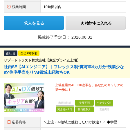
残業時間
10時間以内
求人を見る
検討中に入れる
掲載終了予定日：
2026.08.31
正社員
自己PR不要
リゾートトラスト株式会社【東証プライム上場】
社内SE【AIエンジニア】｜フレックス制*賞与年4カ月分*残業少な
め*住宅手当あり*AI領域未経験もOK
上場企業のAI・DX改革を、あなたのキャリアの
第一歩に！
未経験歓迎
学歴不問
ベテランOK
完全週休2日
賞与複数月
面接1回
応募資格
＼上流・AI領域に挑戦したい方歓迎！／ ◆学歴不問 ◆何らかのシステム開発実務経験をお持ちの方 （目安2年以上／開発言語や担当工程は不問です） ※AI分野における開発業務の経験・知見をお持ちの方は歓