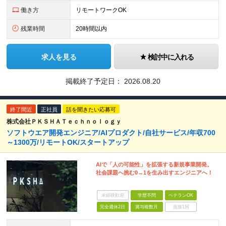
働き方
リモートワークOK
残業時間
20時間以内
求人を見る
検討中に入れる
掲載終了予定日：
2026.08.20
終了間近
正社員
話を聞きたい応募可
株式会社ＰＫＳＨＡＴｅｃｈｎｏｌｏｇｙ
ソフトウエア開発エンジニア/AIプロダクト/自社サービス/年収700
～1300万/リモートOK/スタートアップ
AIで「人の可能性」を拡張する新規事業開発。
社会課題へ挑む0→1を生み出すエンジニアへ！
未経験歓迎
学歴不問
ベテランOK
完全週休2日
賞与複数月
面接1回