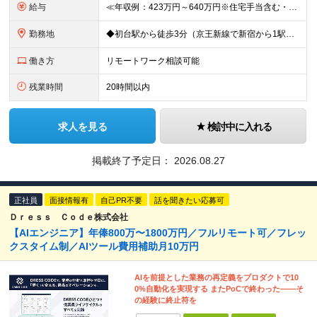
給与
≪年収例：423万円～640万円※住宅手当含む・残業代除く≫ ◆賞与年4カ月分支給 ※昨年度実績 ◆住宅手当・退職金制度・持株会など各種制度や手当が充実！ 月給24万800円～37万8,050円＋賞
勤務地
◆初台駅から徒歩3分（京王新線で新宿から1駅！） ◆リモートワーク／フリーアドレス制度あり ◆出張転勤なし 【リゾートトラスト 東京本社】 東京都渋谷区代々木4-36-19 リゾートトラスト東京ビル
働き方
リモートワーク相談可能
残業時間
20時間以内
求人を見る
検討中に入れる
掲載終了予定日：
2026.08.27
正社員
面接情報有
自己PR不要
話を聞きたい応募可
Ｄｒｅｓｓ Ｃｏｄｅ株式会社
【AIエンジニア】年俸800万〜1800万円／フルリモート可／フレッ
クスタイム制／AIツール費用補助月10万円
AIを前提とした業務の再定義をプロダクトで10
0%自動化を実現する またPoCで終わった——そ
の経験に終止符を