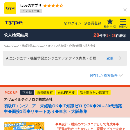
typeのアプリ
インストール
ログイン
会員登録
検討中(
0
)
MENU
28
求人検索結果
件中
1～28
件表示
AIエンジニア・機械学習エンジニア × オフィス内禁煙・分煙の転職・求人情報
AIエンジニア・機械学習エンジニア／オフィス内禁・分煙
変更
保存した検索条件
PICK UP!
正社員
面接情報有
自己PR不要
話を聞きたい応募可
アヴェイルテクノロジ株式会社
初級ITエンジニア｜未経験OK◆IT知識ゼロでOK◆20～30代活躍
中◆面接1回◆リモートあり◆東京・大阪募集
◆◆設計・構築のエンジニアとして育成◆◆
「研修が終わったから」と、現場デビューを急ぐ