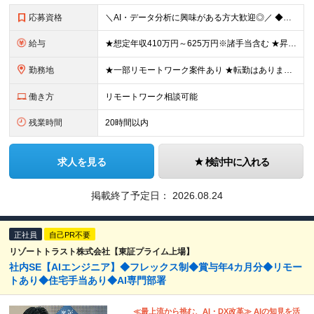
応募資格
＼AI・データ分析に興味がある方大歓迎◎／ ◆学歴不問 ◆Python、SQLの実務経験をお持ちの方 ┗データ抽出・加工、Web開発、分析業務等のご経験がある方 ＊「次への成長意欲」が何よりの武器に
給与
★想定年収410万円～625万円※諸手当含む ★昇給年1回(25％アップの実績あり/当社では5％以上の昇給が7割ほどです) ★経験・能力を考慮の上で、加給・優遇します 月給30万円～50万円 ※経
勤務地
★一部リモートワーク案件あり ★転勤はありません ★U・Iターン歓迎 東京・神奈川のプロジェクト拠点 または横浜オフィスでの勤務です。 ＜プロジェクト拠点について＞ ■東京23区内が7割 ■神奈川
働き方
リモートワーク相談可能
残業時間
20時間以内
求人を見る
検討中に入れる
掲載終了予定日：
2026.08.24
正社員
自己PR不要
リゾートトラスト株式会社【東証プライム上場】
社内SE【AIエンジニア】◆フレックス制◆賞与年4カ月分◆リモー
トあり◆住宅手当あり◆AI専門部署
≪最上流から挑む、AI・DX改革≫ AIの知見を活