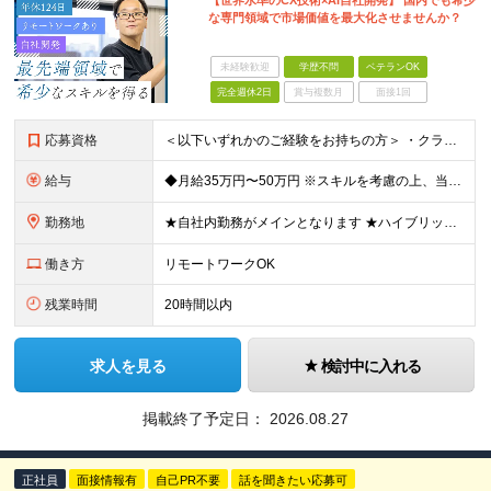
【世界水準のCX技術×AI自社開発】 国内でも希少
な専門領域で市場価値を最大化させませんか？
未経験歓迎
学歴不問
ベテランOK
完全週休2日
賞与複数月
面接1回
応募資格
＜以下いずれかのご経験をお持ちの方＞ ・クラウド系システムの開発〜運用経験（AWS / GCP / Azure 等） ・CCaaS / コンタクトセンター向けシステムの開発・構築経験 ※学歴不問 ＜
給与
◆月給35万円〜50万円 ※スキルを考慮の上、当社規定により優遇いたします ※試用期間3ヶ月あり（給与・待遇は変わりません） ※上記の給与には固定残業代40時間分（83,333円～）を含みます。超過
勤務地
★自社内勤務がメインとなります ★ハイブリッド型の勤務形態です（月の半分は出社、残りの半分はリモートワーク） ※案件によってはお客様先（都内近郊）に出向いての作業をお願いする場合があります 【本社】
働き方
リモートワークOK
残業時間
20時間以内
求人を見る
検討中に入れる
掲載終了予定日：
2026.08.27
正社員
面接情報有
自己PR不要
話を聞きたい応募可