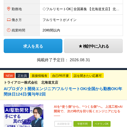
勤務地
◇フルリモートOK│全国募集 【北海道支店】 北海道札幌市中央区南一条西2丁目5番地 ※(変更の範囲)上記を除く当社関連勤務地 ※通勤不要
働き方
フルリモートがメイン
残業時間
20時間以内
求人を見る
検討中に入れる
掲載終了予定日：
2026.08.31
NEW
正社員
面接情報有
自己PR不要
話を聞きたい応募可
トライアロー株式会社 北海道支店
AIプロダクト開発エンジニア/フルリモートOK/全国から勤務OK/年
間休日124日/賞与年2回
AIを“使う側”から、“つくる側”へ。 上流工程×AI
開発で、 次の時代を切り拓くエンジニアになる
――
未経験歓迎
学歴不問
ベテランOK