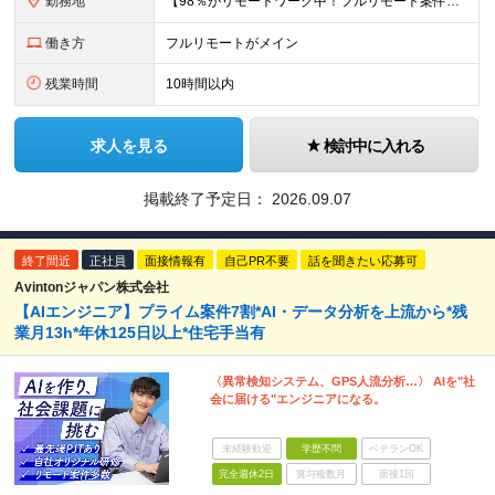
勤務地
【98％がリモートワーク中！フルリモート案件も豊富】 秋葉原オフィス、福岡オフィス、 リモートワークまたは全国のプロジェクト先にて勤務となります ※転勤はありません ＜本社＞ 東京都台東区台東4-
働き方
フルリモートがメイン
残業時間
10時間以内
求人を見る
検討中に入れる
掲載終了予定日：
2026.09.07
終了間近
正社員
面接情報有
自己PR不要
話を聞きたい応募可
Avintonジャパン株式会社
【AIエンジニア】プライム案件7割*AI・データ分析を上流から*残
業月13h*年休125日以上*住宅手当有
〈異常検知システム、GPS人流分析…〉 AIを"社
会に届ける"エンジニアになる。
未経験歓迎
学歴不問
ベテランOK
完全週休2日
賞与複数月
面接1回