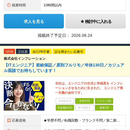
残業時間
10時間以内
求人を見る
検討中に入れる
掲載終了予定日：
2026.08.24
NEW
正社員
自己PR不要
話を聞きたい応募可
株式会社インフレーション
【ITエンジニア】前給保証／原則フルリモ／年休130日／カジュア
ル面談でお待ちしています！
当社は、エンジニアの生活と幸福度を インフレ
ーションさせるために生まれた、 エンジニア第
一主義の会社です。
未経験歓迎
学歴不問
ベテランOK
完全週休2日
賞与複数月
面接1回
応募資格
★学歴不問／転職回数・ブランク不問／第二新卒も歓迎！ 【応募条件】 エンジニア実務経験がある方 ※領域や担当工程は問いません。 ◎学歴・ブランク・転職回数不問。 ◎選考はWebで完結！即日内定も！