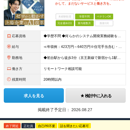
かして、まだないサービスと働き方を。
未経験歓迎
学歴不問
ベテランOK
完全週休2日
賞与複数月
面接1回
応募資格
◆学歴不問 ◆何らかのシステム開発実務経験をお持ちの方 （目安2年以上／開発言語や担当工程は不問です） ※AI分野における開発業務の経験・知見をお持ちの方は歓迎いたします！ ＜このような方をお待ちし
給与
≪年収例：423万円～640万円※住宅手当含む・残業代除く≫ ◆賞与年4カ月分支給 ※昨年度実績 ◆住宅手当・退職金制度・持株会など各種制度や手当が充実！ 月給24万800円～37万8,050円＋賞
勤務地
◆初台駅から徒歩3分（京王新線で新宿から1駅！） ◆リモートワーク／フリーアドレス制度あり ◆出張転勤なし 【リゾートトラスト 東京本社】 東京都渋谷区代々木4-36-19 リゾートトラスト東京ビル
働き方
リモートワーク相談可能
残業時間
20時間以内
求人を見る
検討中に入れる
掲載終了予定日：
2026.08.27
終了間近
正社員
自己PR不要
話を聞きたい応募可