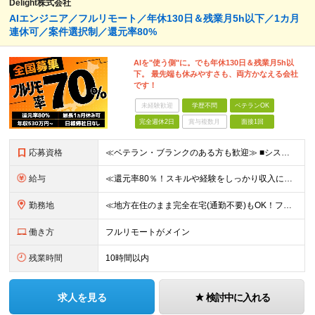
Delight株式会社
AIエンジニア／フルリモート／年休130日＆残業月5h以下／1カ月
連休可／案件選択制／還元率80%
AIを"使う側"に。でも年休130日＆残業月5h以
下。 最先端も休みやすさも、両方かなえる会社
です！
未経験歓迎
学歴不問
ベテランOK
完全週休2日
賞与複数月
面接1回
応募資格
≪ベテラン・ブランクのある方も歓迎≫ ■システム開発の実務経験をお持ちの方（言語・工程・年数不問） ■学歴不問 ≪こんな方はぜひご応募ください≫ □AIを武器に、市場価値を高めたい □AIツールを実
給与
≪還元率80％！スキルや経験をしっかり収入に反映します≫ 年俸530万円以上＋業績賞与 ※スキル・経験を考慮の上、優遇いたします ※上記年俸を12分割し、月1回支給します ※上記年俸には固定残業代月
勤務地
≪地方在住のまま完全在宅(通勤不要)もOK！フルリモート7割、ハイブリッド2割！≫ ご自宅でのリモートワーク、または東京都、神奈川、埼玉、千葉を中心とするお客様先での勤務 ■本社アクセス 東京都豊島
働き方
フルリモートがメイン
残業時間
10時間以内
求人を見る
検討中に入れる