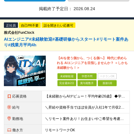
掲載終了予定日：
2026.08.24
正社員
自己PR不要
話を聞きたい応募可
株式会社FunClock
AIエンジニア#未経験歓迎#基礎研修からスタート#リモート案件あ
り#残業月平均4h
【AIを使う側から、つくる側へ】 時代に求めら
れる AIエンジニアを目指しませんか？ ＜しかも
未経験から！＞
未経験歓迎
学歴不問
ベテランOK
完全週休2日
賞与複数月
面接1回
応募資格
【未経験からAIデビュー！平均年齢26歳】 ◆学歴不問 ◆職種・業種未経験歓迎 ◆第二新卒歓迎 ＼下記に当てはまるあなたをお待ちしています！／ □AIを「つかう側」から「つくる側」になりたい方 □未
給与
＼昇給や資格手当でほぼ全員が入社1年で月収2万円UP！／ 【経験者】 月給25万円～＋資格手当（1種類につき月1万円以上） 【未経験者】 月給20万円～＋資格手当（1種類につき月1万円以上） ※月
勤務地
＼リモート案件あり！お住まいやご希望を考慮した案件で働ける◎／ 本社または東京・神奈川・千葉・埼玉の各プロジェクト先にて勤務いただきます 【本社】 東京都港区六本木4-8-5 和幸ビル7F ※（
働き方
リモートワークOK