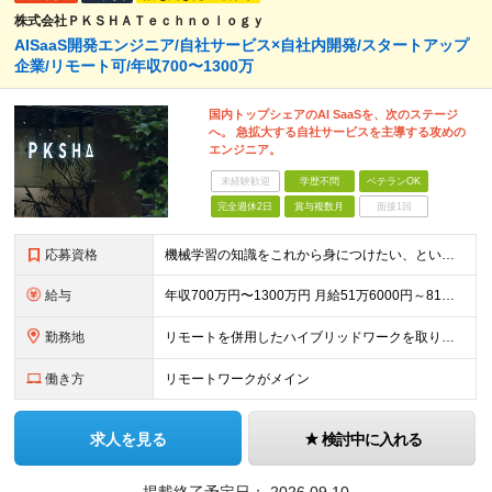
株式会社ＰＫＳＨＡＴｅｃｈｎｏｌｏｇｙ
AISaaS開発エンジニア/自社サービス×自社内開発/スタートアップ
企業/リモート可/年収700〜1300万
国内トップシェアのAI SaaSを、次のステージ
へ。 急拡大する自社サービスを主導する攻めの
エンジニア。
未経験歓迎
学歴不問
ベテランOK
完全週休2日
賞与複数月
面接1回
応募資格
機械学習の知識をこれから身につけたい、という方も歓迎！ ★Webアプリケーションの開発運用経験3年以上 ★MySQL または PostgresSQL の設計、開発、運用経験 ★Git + GitHu
給与
年収700万円〜1300万円 月給51万6000円～81万0000円 ※経験・能力・前給を考慮の上、当社規定により決定します。 ※試用期間3ヵ月あり。期間中の給与・待遇の差異はありません。 ※裁量
勤務地
リモートを併用したハイブリッドワークを取り入れています。 東京都文京区本郷 1-28-10 本郷TKビル (変更の範囲)上記を除く当社関連勤務地
働き方
リモートワークがメイン
求人を見る
検討中に入れる