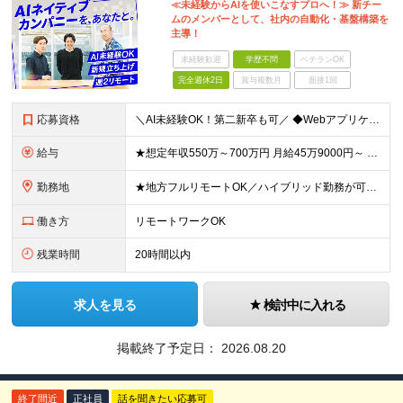
≪未経験からAIを使いこなすプロへ！≫ 新チー
ムのメンバーとして、社内の自動化・基盤構築を
主導！
未経験歓迎
学歴不問
ベテランOK
完全週休2日
賞与複数月
面接1回
応募資格
＼AI未経験OK！第二新卒も可／ ◆Webアプリケーション開発経験3年以上 ◆学歴不問 ～このような方にオススメです～ ・AIを脅威ではなく「最高のパートナー」と捉えられる方 ・技術に楽しんで興味を
給与
★想定年収550万～700万円 月給45万9000円～ ※上記には固定残業代：11万9480円(固定残業時間45時間/月)を含みます ※超過分は別途支給します ※試用期間3ヵ月あり。期間中の給与・待
勤務地
★地方フルリモートOK／ハイブリッド勤務が可能！ ★完全自社内勤務／客先常駐一切なし ◆東京都渋谷区南平台町16-28 Daiwa渋谷スクエア 3階 ※(変更の範囲)上記を除く当社関連勤務地
働き方
リモートワークOK
残業時間
20時間以内
求人を見る
検討中に入れる
掲載終了予定日：
2026.08.20
終了間近
正社員
話を聞きたい応募可