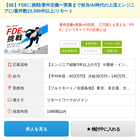
【SE】FDEに挑戦/要件定義〜実装まで担当/AI時代の上流エンジニ
アに/案件数23,500件以上/リモート
要件定義×実装×AI活用。 三刀流とも言える「FD
E」というキャリアの正体とは
未経験歓迎
学歴不問
ベテランOK
完全週休2日
賞与複数月
面接1回
応募資格
【エンジニア経験3年以上の方】 ※開発・インフラ・工程・言語一切不問 ※文理・学歴不問 【歓迎条件】 ◆Python実務経験がある方 ◆LLM・生成AIを使った開発経験がある方 ◆要件定義・顧客折衝
給与
【平均年収：603万円】 月給38万円～140万円＋諸手当（経験者） 【平均年収603万円】 ※案件の契約内容や昇給額などはすべて開示します。 ※経験や能力を考慮し決定します。 ※月給には固定残業
勤務地
【フルリモート／全国各地】 東京、名古屋、大阪、福岡を中心とした全国のプロジェクトにアサイン。 ※プロジェクトは完全選択制です。 ※フルリモート、ハイブリッド型、常駐案件から自由に選択可能です。 ※転
働き方
リモートワークがメイン
残業時間
10時間以内
求人を見る
検討中に入れる