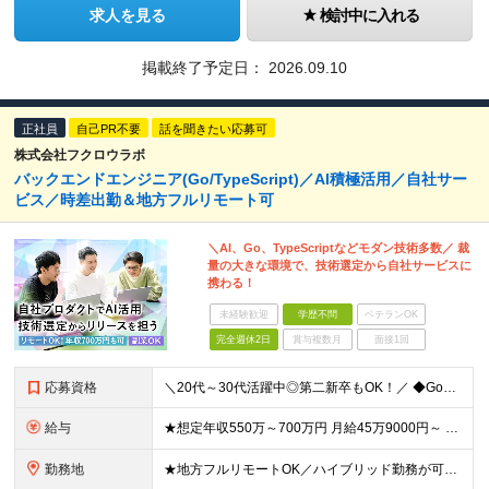
求人を見る
検討中に入れる
掲載終了予定日：
2026.09.10
正社員
自己PR不要
話を聞きたい応募可
株式会社フクロウラボ
バックエンドエンジニア(Go/TypeScript)／AI積極活用／自社サー
ビス／時差出勤＆地方フルリモート可
＼AI、Go、TypeScriptなどモダン技術多数／ 裁
量の大きな環境で、技術選定から自社サービスに
携わる！
未経験歓迎
学歴不問
ベテランOK
完全週休2日
賞与複数月
面接1回
応募資格
＼20代～30代活躍中◎第二新卒もOK！／ ◆GoまたはTypeScriptでの開発経験3年以上 ◆要件定義・仕様策定のご経験 ◆学歴不問 ～このような方にオススメです～ ・開発部の行動指針に共感し
給与
★想定年収550万～700万円 月給45万9000円～ ※上記には固定残業代：11万9480円(固定残業時間45時間/月)を含みます ※超過分は別途支給します ※試用期間3ヵ月あり。期間中の給与・待
勤務地
★地方フルリモートOK／ハイブリッド勤務が可能！ ★完全自社内勤務／客先常駐一切なし ◆東京都渋谷区南平台町16-28 Daiwa渋谷スクエア 3階 ※(変更の範囲)上記を除く当社関連勤務地