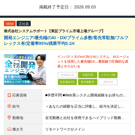
掲載終了予定日：
2026.09.03
NEW
正社員
株式会社システムサポート【東証プライム市場上場グループ】
開発エンジニア/最先端のAI・DX/プライム多数/客先常駐無/フルフ
レックス有/定着率95%/残業平均5.1H
インパクト大のtoC向けAIシステム、AIエージェ
ントを活用した最先端DX…最前線で圧倒的な成
長とやりがいを
未経験歓迎
学歴不問
ベテランOK
完全週休2日
賞与複数月
面接1回
応募資格
■学歴不問 ■Web系システム開発経験をお持ちの方 ★設計・開発経験～運用保守まで幅広く募集します ★Google Cloud・AWS・Azureなど、クラウド技術は問いませんが、経験・知見が深い方は
給与
＜あなたの経験を正当に評価し、給与を決定します！＞ 想定年収450万円～1,000万円 └月給30万8000円～＋賞与年2回 ◎在宅勤務手当あり ◎交通費100％支給 ◎資格取得奨励制度(一時金/資格
勤務地
在宅勤務と出社を併用できるハイブリッド勤務！ （出社は週1～3日程度ですが、ご希望に合わせて柔軟に対応可能です。） ≪東京オフィス≫ 東京都新宿区西新宿2-6-1 新宿住友ビル26F ※(業務の変
働き方
リモートワークがメイン