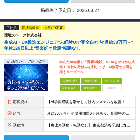
掲載終了予定日：
2026.08.27
正社員
面接情報有
自己PR不要
環境スペース株式会社
生成AI・DX推進エンジニア*未経験OK*完全自社内*月給30万円～*
年休126日以上*音楽好き歓迎*転勤なし
学んだAI知識で「音響×建設」のDXをゼロから推
進！ 全社の仕組みを創り上げ、AI教育や企画を
担うリーダーへ
未経験歓迎
学歴不問
ベテランOK
完全週休2日
賞与複数月
面接1回
応募資格
【AI学習経験を活かして社内システムを改善！】 ◆AI、IT、DX、プログラミング等を学んだ経験がある方 ◆学歴不問 ＼こんな方にぴったりです／ ◆自分のアイディアで業務を改善し、仲間の役に立ちたい
給与
月給30万円～ ※試用期間6ヶ月あり。期間中の給与・待遇の差異はありません ※月給には月45時間分の固定残業代（月7万8,000円～）を含みます ※超過分は別途支給します
勤務地
【恵比寿勤務・転勤なし】 東京都渋谷区恵比寿南1-1-9 岩徳ビル 9F (変更の範囲)上記を除く当社関連勤務地