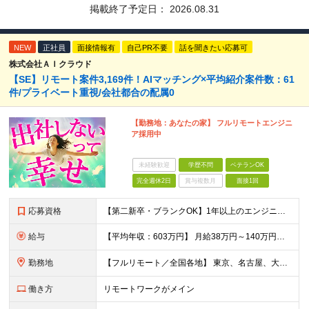
掲載終了予定日：
2026.08.31
NEW
正社員
面接情報有
自己PR不要
話を聞きたい応募可
株式会社ＡＩクラウド
【SE】リモート案件3,169件！AIマッチング×平均紹介案件数：61
件/プライベート重視/会社都合の配属0
【勤務地：あなたの家】 フルリモートエンジニ
ア採用中
未経験歓迎
学歴不問
ベテランOK
完全週休2日
賞与複数月
面接1回
応募資格
【第二新卒・ブランクOK】1年以上のエンジニア経験がある方(開発・インフラ・工程・言語一切不問） 文理・学歴不問 【歓迎条件】 ◆AI・クラウド案件に参画したい方 ◆下流工程から上流工程へステップア
給与
【平均年収：603万円】 月給38万円～140万円＋諸手当（経験者） 【平均年収603万円】 ※案件の契約内容や昇給額などはすべて開示します。 ※経験や能力を考慮し決定します。 ※月給には固定残業
勤務地
【フルリモート／全国各地】 東京、名古屋、大阪、福岡を中心とした全国のプロジェクトにアサイン。 ※プロジェクトは完全選択制です。 ※フルリモート、ハイブリッド型、常駐案件から自由に選択可能です。 ※転
働き方
リモートワークがメイン