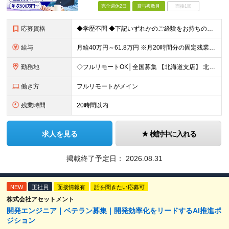
完全週休2日
賞与複数月
面接1回
応募資格
◆学歴不問 ◆下記いずれかのご経験をお持ちの方 ・Webアプリケーション開発の実務経験（目安：7年以上） ・要件定義・基本設計など、上流工程の経験（目安：3年以上） ・Pythonでの開発経験（目安：
給与
月給40万円～61.8万円 ※月20時間分の固定残業代（58,000円～）を含む。超過時間分を別途支給 ※年齢、経験、スキル、前職給与などを考慮のうえ、決定いたします。 ※試用期間6ヶ月あり。期間中
勤務地
◇フルリモートOK│全国募集 【北海道支店】 北海道札幌市中央区南一条西2丁目5番地 ※(変更の範囲)上記を除く当社関連勤務地 ※通勤不要
働き方
フルリモートがメイン
残業時間
20時間以内
求人を見る
検討中に入れる
掲載終了予定日：
2026.08.31
NEW
正社員
面接情報有
話を聞きたい応募可
株式会社アセットメント
開発エンジニア｜ベテラン募集｜開発効率化をリードするAI推進ポ
ジション