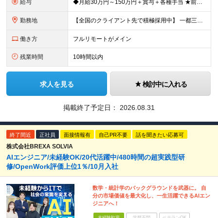
給与
◆月給30万円～150万円＋賞与＋各種手当 ★前職給与保証／スキル・経験により決定します。 ★給与は案件単価に完全連動 ★案件の契約内容や昇給、賞与額はすべて開示いたします。 ※上記給与には、月3
勤務地
【全国のクライアント先で積極採用中】 一都三県／関西／九州／東海を中心に全国の案件をご用意。 ★完全在宅勤務も可！ ★プロジェクトは完全選択制 ★フルリモート案件の選択も可能 【100％希望の案件に
働き方
フルリモートがメイン
残業時間
10時間以内
求人を見る
検討中に入れる
掲載終了予定日：
2026.08.31
終了間近
正社員
面接情報有
自己PR不要
話を聞きたい応募可
株式会社BREXA SOLVIA
AIエンジニア/未経験OK/20代活躍中/480時間の超実践型研
修/OpenWork評価上位1％/10月入社
数学・統計学のバックグラウンドを武器に。 自
分の市場価値を最大化し、一生活躍できるAIエン
ジニアへ！
未経験歓迎
学歴不問
ベテランOK