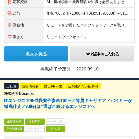
応募資格
AI・機械学習の業務経験や知識は必要ありません！新しい領域に興味をもってキャッチアップしていける方は大歓迎です。 ★Webアプリケーション開発経験2年以上(言語は不問です！) ★プロダクトの運用経験
給与
年収700万円〜1300万円 月給51万6000円～81万0000円 ※経験・能力・前給を考慮の上、当社規定により決定します。 ※試用期間3ヵ月あり。期間中の給与・待遇の差異はありません。 ※裁量
勤務地
リモートを併用したハイブリッドワークを取り入れています。 東京都文京区本郷 1-28-10 本郷TKビル (変更の範囲)上記を除く当社関連勤務地
働き方
リモートワークがメイン
求人を見る
検討中に入れる
掲載終了予定日：
2026.09.10
正社員
面接情報有
自己PR不要
話を聞きたい応募可
株式会社Necmos
ITエンジニア◆成長案件参画100%／専属キャリアアドバイザーが
徹底伴走／AI時代に選ばれ続けるエンジニアへ
未経験歓迎
学歴不問
ベテランOK
完全週休2日
賞与複数月
面接1回