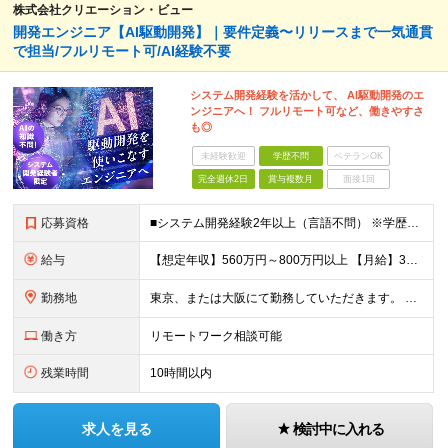
株式会社クリエーション・ビュー
開発エンジニア【AI駆動開発】｜要件定義〜リリースまで一気通貫
で担当/フルリモート可/AI経験不要
システム開発経験を活かして、 AI駆動開発のエ
ンジニアへ！ フルリモート可など、働きやすさ
も◎
未経験歓迎
学歴不問
ベテランOK
完全週休2日
賞与複数月
面接1回
応募資格
■システム開発経験2年以上（言語不問） ※学歴不問 《20代30代のキャリアチェンジの実績有り》 ★AIに関する知識、経験は不要です！（何らかの開発経験は必須） ★WEB開発エンジニアから、AIエン
給与
【想定年収】560万円～800万円以上 【月給】35万円～50万円＋残業代全額支給＋賞与年2回（4ヶ月分） 【残業】残業代全額支給（同ポジション月平均７h程度） 【賞与】年2回（7月、12月） ※経
勤務地
東京、または大阪にて勤務していただきます。 ※転勤はありません ※リモートワーク併用可（詳細は応相談） ≪本社≫ 東京都新宿区新宿4-3-25 TOKYU REIT新宿ビル2F ≪大阪事業所≫ 大
働き方
リモートワーク相談可能
残業時間
10時間以内
求人を見る
検討中に入れる