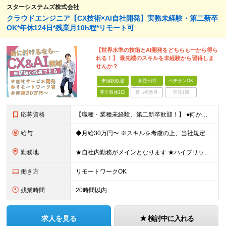
スターシステムズ株式会社
クラウドエンジニア【CX技術×AI自社開発】実務未経験・第二新卒
OK*年休124日*残業月10h程*リモート可
【世界水準の技術とAI開発をどちらも一から得ら
れる！】 最先端のスキルを未経験から習得しま
せんか？
未経験歓迎
学歴不問
ベテランOK
完全週休2日
賞与複数月
面接1回
応募資格
【職種・業種未経験、第二新卒歓迎！】 ●何かしらの社会人経験をお持ちの方 ※学歴不問 ＜こんな方にピッタリです！＞ ●稀有なスキルや知識を習得したい方 ●世界基準で使われる技術を身に付けたい方 ●最
給与
◆月給30万円〜 ※スキルを考慮の上、当社規定により優遇いたします ※試用期間3ヶ月あり（給与・待遇は変わりません） ※上記の給与には固定残業代40時間分（71,429円～）を含みます。超過分は別途
勤務地
★自社内勤務がメインとなります ★ハイブリッド型の勤務形態です（月の半分は出社、残りの半分はリモートワーク） ┗未経験スタートの場合、プロジェクトや成長に応じてリモートワークを行います ※案件によって
働き方
リモートワークOK
残業時間
20時間以内
求人を見る
検討中に入れる