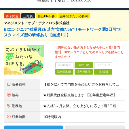
掲載終了予定日：
2026.09.10
終了間近
正社員
自己PR不要
話を聞きたい応募可
マネジメント・オブ・テクノロジ株式会社
BIエンジニア*残業月2h以内*実働7.5h*リモートワーク週2日可*カ
スタマイズ型の研修あり【面接1回】
【無理のない働き方をしながら手にする“専門
性”】 BIエンジニアとしてのキャリアを踏み出し
ませんか？
未経験歓迎
学歴不問
ベテランOK
完全週休2日
賞与複数月
面接1回
応募資格
【腰を据えて専門性を高めたい方をお待ちしています】 ●SQLを用いた開発、または運用保守の実務経験をお持ちの方 ※学歴不問 ★以下の経験をお持ちの方は歓迎いたします！ ・Java、.NET、Pyth
給与
★残業代は全額支給します 【初年度想定年収】357万円 ～ 512万5000円 ＜経験浅めの場合＞ 月給25万5000円 ～ 37.5万円 ＜3年相当の経験をお持ちの場合＞ 月給30万円 ～ 37
勤務地
★入社3ヶ月以降、立ち上がりに応じて週2日程度の在宅勤務が可能です！ ★転勤はありません 大阪府内のプロジェクト先、またはリモートワークでの勤務となります 【本社】 大阪府大阪市淀川区西中島3丁目
残業時間
10時間以内