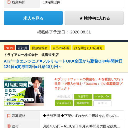
残業時間
10時間以内
求人を見る
検討中に入れる
掲載終了予定日：
2026.08.31
NEW
正社員
面接情報有
自己PR不要
話を聞きたい応募可
トライアロー株式会社 北海道支店
AIデータエンジニア■フルリモートOK■全国から勤務OK■年間休日
124日■賞与年2回■月給40万円～
AIプラットフォームの構築を、AIを駆使して行う
世界中で導入が進む「Dataiku」での基盤刷新プ
ロジェクト
未経験歓迎
学歴不問
ベテランOK
完全週休2日
賞与複数月
面接1回
応募資格
◆学歴不問 ◆下記いずれかのご経験をお持ちの方 ・Webアプリケーション開発の実務経験（目安：7年以上） ・要件定義・基本設計など、上流工程の経験（目安：3年以上） ・Pythonでの開発経験（目安：
給与
月給40万円～61.8万円 ※月20時間分の固定残業代（58,000円～）を含む。超過時間分を別途支給 ※年齢、経験、スキル、前職給与などを考慮のうえ、決定いたします。 ※試用期間6ヶ月あり。期間中