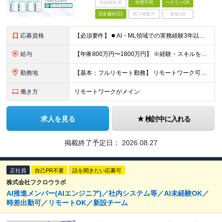
未経験歓迎
学歴不問
ベテランOK
完全週休2日
賞与複数月
面接1回
応募資格
【必須要件】 ■ AI・ML領域での実務経験3年以上 （LLM活用・RAG構成・MLモデル実装・評価基盤構築のいずれかを含む） ■ 学歴不問 ※本社オフィスに出社できる方を想定しています ※第一言語
給与
【年俸800万円〜1800万円】 ※経験・スキルを考慮のうえ決定します ※年俸を12分割して月額支給（賞与なし） ※月額：66.7万円〜150万円（基本給：493,256円＋固定残業代：173,411
勤務地
【基本：フルリモート勤務】 リモートワーク可能です。 ただし、必要に応じてオフィスまたはメンバー間での集合を行うため、 本社オフィスに出社できる方を想定しています。 【本社】 東京都中央区築地2-1
働き方
リモートワークがメイン
求人を見る
検討中に入れる
掲載終了予定日：
2026.08.27
正社員
自己PR不要
話を聞きたい応募可
株式会社フクロウラボ
AI推進メンバー(AIエンジニア)／社内システム等／AI未経験OK／
時差出勤可／リモートOK／新設チーム