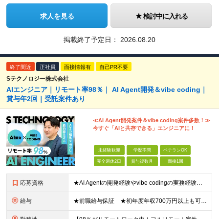
求人を見る
検討中に入れる
掲載終了予定日：
2026.08.20
終了間近
正社員
面接情報有
自己PR不要
Sテクノロジー株式会社
AIエンジニア｜リモート率98％｜ AI Agent開発＆vibe coding｜
賞与年2回｜受託案件あり
≪AI Agent開発案件＆vibe coding案件多数！≫
今すぐ「AIと共存できる」エンジニアに！
未経験歓迎
学歴不問
ベテランOK
完全週休2日
賞与複数月
面接1回
応募資格
★AI Agentの開発経験やvibe codingの実務経験は不問！ ■開発エンジニアとしての実務経験をお持ちの方 ■AI Agentの仕組みを理解している、またはClaude Code、Code
給与
★前職給与保証 ★初年度年収700万円以上も可能 月給34万円～75万円＋賞与年2回＋各種手当 ◎スキルや経験などを考慮。前職から給与アップをお約束します！ ◎上記月給には固定残業代30時間分(6