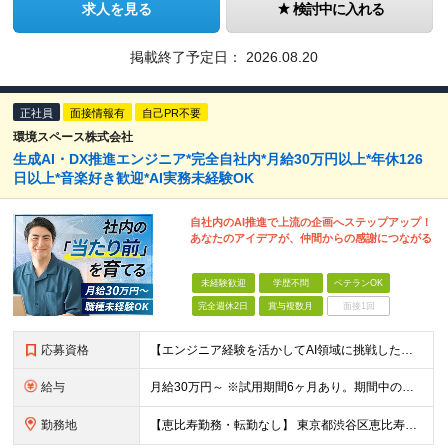
求人を見る
検討中に入れる
掲載終了予定日：
2026.08.20
正社員
面接情報有
自己PR不要
環境スペース株式会社
生成AI・DX推進エンジニア*完全自社内*月給30万円以上*年休126
日以上*音楽好き歓迎*AI実務未経験OK
自社内のAI推進で上流の企画へステップアップ！
あなたのアイデアが、仲間からの感謝につながる
未経験歓迎
学歴不問
ベテランOK
完全週休2日
賞与複数月
面接1回
応募資格
【エンジニア経験を活かしてAI領域に挑戦したい方、大歓迎！】 ◆AI、IT、DX、プログラミング等を学んだ経験がある方 ◆学歴不問 ＼こんな方にぴったりです／ ◆自分のアイディアで業務を改善し、仲間
給与
月給30万円～ ※試用期間6ヶ月あり。期間中の給与・待遇の差異はありません ※月給には月45時間分の固定残業代（月7万8,000円～）を含みます ※超過分は別途支給します
勤務地
【恵比寿勤務・転勤なし】 東京都渋谷区恵比寿南1-1-9 岩徳ビル 9F (変更の範囲)上記を除く当社関連勤務地