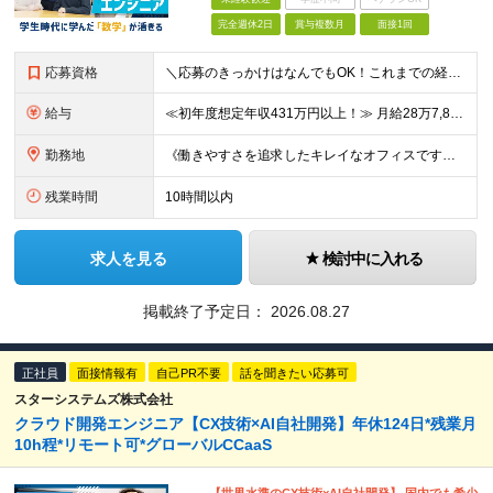
完全週休2日
賞与複数月
面接1回
応募資格
＼応募のきっかけはなんでもOK！これまでの経験よりも「ITに興味がある」「前職の経験を活かしてキャリアチェンジしたい」という気持ちを重視しています／ ◆年齢30歳まで（若年層の長期キャリア形成のため
給与
≪初年度想定年収431万円以上！≫ 月給28万7,825円～＋賞与年2回 ※上記金額には月20時間分(3万8,900円～)の見込み残業代を含み、超過した分は別途全額支給します。 ※経験やスキルを考慮
勤務地
《働きやすさを追求したキレイなオフィスです！》 【本社】 東京都新宿区新宿4-3-25 TOKYU REIT新宿ビル8F 【ラーニングセンター】 東京都渋谷区千駄ヶ谷5-32-10 南新宿SKビル6
残業時間
10時間以内
求人を見る
検討中に入れる
掲載終了予定日：
2026.08.27
正社員
面接情報有
自己PR不要
話を聞きたい応募可
スターシステムズ株式会社
クラウド開発エンジニア【CX技術×AI自社開発】年休124日*残業月
10h程*リモート可*グローバルCCaaS