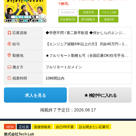
で解消。
未経験歓迎
学歴不問
ベテランOK
完全週休2日
賞与複数月
面接1回
応募資格
◆学歴不問 / 第二新卒歓迎 ◆何かしらのエンジニア経験をお持ちの方 （言語・期間・フェーズ不問） 経験浅めの方も遠慮なくご応募ください！ ■入社前Q＆A ────── ◎実力に見合った報酬が手に
給与
【エンジニア経験6年以上の方】 月給46万円～100万円（固定残業代含む） ※上記月給には月30時間分の固定残業代（月8万7,400円～月19万円）を含む。超過分は全額支給。 【エンジニア経験4年以
勤務地
★フルリモート勤務も可（全国応募OK/住宅手当を支給します） ※案件によって常駐が必要になる場合があります。 ※希望がない限り、転勤はありません ※U・Iターン歓迎 ★ルトラの社員は全国各地で活躍中
働き方
フルリモートがメイン
残業時間
10時間以内
求人を見る
検討中に入れる
掲載終了予定日：
2026.08.17
NEW
正社員
面接情報有
自己PR不要
話を聞きたい応募可
株式会社Tech Lab