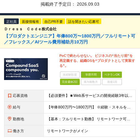
掲載終了予定日：
2026.09.03
正社員
面接情報有
自己PR不要
話を聞きたい応募可
Ｄｒｅｓｓ Ｃｏｄｅ株式会社
【プロダクトエンジニア】年俸800万〜1800万円／フルリモート可
／フレックス／AIツール費用補助月10万円
PoCで終わらせない。 ビジネスの“当たり前”を
再定義する、組織OSを“プロダクトとして実装す
る”。
未経験歓迎
学歴不問
ベテランOK
完全週休2日
賞与複数月
面接1回
応募資格
【必須要件】 ■ Web系サービスの開発経験3年以上 ■ 学歴不問 ※本社オフィスに出社できる方を想定しています ※第一言語が日本語でない方は日本語能力試験N1取得レベルに限ります 【このような方
給与
【年俸800万円〜1800万円】 ※経験・スキルを考慮のうえ決定します ※年俸を12分割して月額支給（賞与なし） ※月額：66.7万円〜150万円（基本給：493,256円＋固定残業代：173,411
勤務地
【基本：フルリモート勤務】 リモートワーク可能です。 ただし、必要に応じてオフィスまたはメンバー間での集合を行うため、 本社オフィスに出社できる方を想定しています。 【本社】 東京都中央区築地2-1
働き方
リモートワークがメイン