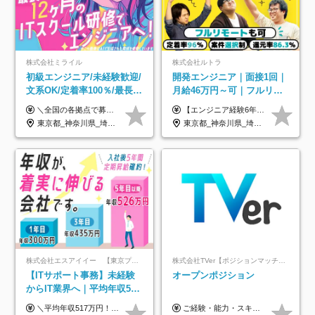
株式会社ミライル
株式会社ルトラ
初級エンジニア/未経験歓迎/
開発エンジニア｜面接1回｜
文系OK/定着率100％/最長1
月給46万円～可｜フルリモ
年の自社ITスクール研修あ
ートも可｜案件選択制｜定
＼全国の各拠点で募集中！／ 給与は以下の通り、勤務地により異なります。 札幌：月給23万円～27万円 仙台：月給22万円～26万円 新潟：月給22万円～26万円 東京：月給26万円～30万円 大阪：月給24万円～29万円 福岡：月給23.5万円～27万円 沖縄：月給21万円～26万円 ◎給与は知識や経験を考慮して決定します。 ◎残業は別途全額支給します。 ◎試用期間12カ月あり（給与は以下の通りです。その他条件に変更はありません） （試用期間の給与） 札幌：月給18.6万円～ 仙台：月給19万円～ 新潟：月給18万円～ 東京：月給22万円～ 大阪：月給20.8万円～ 福岡：月給19万円～ 沖縄：月給18万円～
【エンジニア経験6年以上の方】 月給46万円～100万円（固定残業代含む） ※上記月給には月30時間分の固定残業代（月8万7,400円～月19万円）を含む。超過分は全額支給。 【エンジニア経験4年以上の方】 月給42万円～100万円（固定残業代含む） ※上記月給には月30時間分の固定残業代（月7万9,800円～月19万円）を含む。超過分は全額支給。 【エンジニア経験4年未満の方】 月給38万円～100万円（固定残業代含む） ※上記月給には月30時間分の固定残業代（月7万2,200円～月19万円）を含む。超過分は全額支給。 ※経験、スキル、前職給与などを踏まえて決定。 ◆ルトラの給与制度のポイント！◆ ・社員の95%が入社時に年収UP！最高で300万円UPの実績も ・平均還元率86.3%（交通費・住宅手当・会社負担分の社保も含む） ・人柄やポテンシャルを評価し、スキル以上の希望年収を提示することも ・退職金制度やリファラル手当（平均50万円）あり
り/年休130日
着率96％以上｜副業OK｜住
東京都_神奈川県_埼玉県_千葉県_大阪府_愛知県_北海道_青森県_岩手県_宮城県_秋田県_山形県_福島県_茨城県_栃木県_群馬県_新潟県_山梨県_長野県_富山県_石川県_福井県_静岡県_岐阜県_三重県_兵庫県_京都府_滋賀県_奈良県_和歌山県_広島県_岡山県_鳥取県_島根県_山口県_徳島県_香川県_愛媛県_高知県_福岡県_熊本県_佐賀県_長崎県_大分県_宮崎県_鹿児島県_沖縄県
東京都_神奈川県_埼玉県_千葉県_大阪府_愛知県_北海道_青森県_岩手県_宮城県_秋田県_山形県_福島県_茨城県_栃木県_群馬県_新潟県_山梨県_長野県_富山県_石川県_福井県_静岡県_岐阜県_三重県_兵庫県_京都府_滋賀県_奈良県_和歌山県_広島県_岡山県_鳥取県_島根県_山口県_徳島県_香川県_愛媛県_高知県_福岡県_熊本県_佐賀県_長崎県_大分県_宮崎県_鹿児島県_沖縄県
宅手当
株式会社エスアイイー 【東京プロマーケット上場】
株式会社TVer【ポジションマッチ登録】
【ITサポート事務】未経験
オープンポジション
からIT業界へ｜平均年収517
万円｜ホワイト企業認定｜
＼平均年収517万円！入社5年目まで毎年必ず昇給／ ■賞与年3回 ■年収800万円以上も可 ■入社3年以上の平均年収469.2万円 月給23万2000円以上＋賞与年3回＋各種手当 ☆入社5年目まで最大1万5000円の定期昇給を確約 ┃各種手当充実 ・規定の資格を取得すれば、2000円～5万円を毎月支給（2万4000円～60万円／年） ・研修中に取得した取得率95％の資格でも研修後の給料UP ※月給は年齢・経験・能力を考慮して、優遇いたします ※上記月給金額は固定残業代（20時間/3万1300円円以上）を含み、超過分は別途支給いたします ※試用期間（6ヶ月）は月給に変動はありますが、その他待遇に差異はありません ├入社後1ヶ月～3ヶ月間は、月給20万1900円となります └上記金額は固定残業代（10時間／1万6000円）を含み、超過分は別途支給いたします
ご経験・能力・スキル等により、当社基準にて優遇・相談のうえ決定いたします。