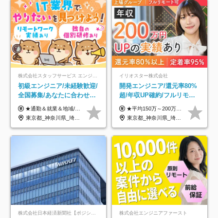
株式会社スタッフサービス エンジニアリング事業本部
イリオスター株式会社
初級エンジニア/未経験歓迎/
開発エンジニア/還元率80%
全国募集/あなたに合わせた
超/年収UP確約/フルリモ
オリジナル研修をご用
OK/年休130日/平均残業7h/
★通勤＆就業＆地域/住宅＆役職手当あり ★残業代は全額支給 ★選べる給与制度あり！ ■東京・神奈川・千葉・埼玉勤務の場合 月給24.5万円～55万円＋諸手当 （残業代は全額支給） (20,000円の地域/住宅手当込み) ■愛知・京都・大阪・兵庫勤務の場合 月給24万円以上＋諸手当 （残業代は全額支給） (15,000円の地域/住宅手当込み) ■茨城・栃木・群馬・静岡・三重・滋賀・広島・福岡勤務の場合 月給23.5万円以上＋諸手当 （残業代は全額支給） (10,000円の地域/住宅手当込み) ■北海道・宮城・山梨・長野・岐阜・奈良・和歌山・岡山勤務の場合 月給23万円以上＋諸手当 （残業代は全額支給） (5,000円の地域/住宅手当込み) ■その他のエリア勤務の場合 月給22.5万円以上＋諸手当 （残業代は全額支給） ※経験や能力を考慮し、当社規定により優遇します 【昇給：年一回実施】 【選べる給与制度】 ★収入を重視する方に… 「変動型人事制度」の選択も可能（派遣先からの評価に応じて収入アップ！） ※年2回のタイミングで希望者と面談の上決定します。
★平均150万～200万円年収UPを実現！ ★前職給与を100％保証！ ★案件内容の開示・明確な評価体制あり ⇒クライアント評価で即昇給を実現したケースも◎ ★年12回（毎月昇給チャンスあり） ■月給35万円～103万円 ※経験・能力・前職給与を考慮し、決定 ※上記給与には月30時間分(6万6500円以上)の固定残業代が含まれます。超過分は手当として別途支給します ※試用期間3ヶ月あり(期間中の給与・待遇面に差異はありません) ▼収入アップの実例をご紹介 ───────────── ★働き方改革をした30代男性（PG） 子どもが生まれたばかりなのに、忙しい現場で残業も月50～60時間が当たり前。 ⇒残業ほぼゼロ＆週3リモートの働き方に！しかも給与もアップ！ ★収入アップした30代男性（PM） 子供が3人いて家計も苦しく、残業代で稼ぐ日々… ⇒残業をたくさんしていた年収額より、100万円以上アップしました！
意/AI・IoT/残業平均8時間
約2万件の案件から選択
東京都_神奈川県_埼玉県_千葉県_大阪府_愛知県_北海道_岩手県_宮城県_山形県_福島県_茨城県_栃木県_群馬県_山梨県_長野県_富山県_石川県_静岡県_岐阜県_三重県_兵庫県_京都府_滋賀県_奈良県_広島県_岡山県_山口県_愛媛県_福岡県_熊本県_長崎県
東京都_神奈川県_埼玉県_千葉県_大阪府_愛知県_北海道_青森県_岩手県_宮城県_秋田県_山形県_福島県_茨城県_栃木県_群馬県_新潟県_山梨県_長野県_富山県_石川県_福井県_静岡県_岐阜県_三重県_兵庫県_京都府_滋賀県_奈良県_和歌山県_広島県_岡山県_鳥取県_島根県_山口県_徳島県_香川県_愛媛県_高知県_福岡県_熊本県_佐賀県_長崎県_大分県_宮崎県_鹿児島県_沖縄県
株式会社日本経済新聞社【ポジションマッチ登録】
株式会社エンジニアファースト