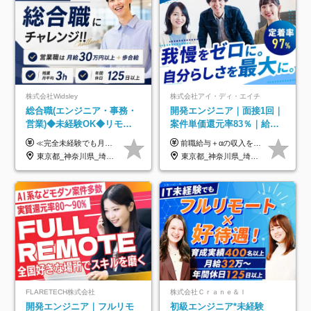
株式会社Widsley
株式会社アイ・ディ・エイチ
総合職(エンジニア・事務・
開発エンジニア｜面接1回｜
営業)◆未経験OK◆リモー
案件単価還元率83％｜給与
トあり◆残業月3h◆服装髪
UP保証｜年休140日｜在宅
≪完全未経験でも月給40万円以上も可能です！≫ -------------- 【1】ITエンジニア 月給26万円～50万円＋プロジェクト手当＋資格手当 【2】IT事務、営業事務 月給26万円～50万円＋プロジェクト手当＋資格手当 ≪【1】【2】共通≫ ★上記給与には固定残業代20時間分(月3万719円～)を含みます。残業が超過した場合は、追加支給します(残業は月平均3時間とほぼ発生しません。残業がなくても、固定残業代は支給されます) ★試用期間6ヵ月あり（期間中は月給23万1000円～。固定残業代20時間分3万719円～を含む／超過分は別途支給） -------------- 【3】SES営業、SaaS営業 月給30万円以上＋インセンティブ＋各種手当 ★上記給与には固定残業代45時間分(月7万6967円～)を含みます。残業が超過した場合は、追加支給します(残業は月平均3時間とほぼ発生しません。残業がなくても、固定残業代は支給されます) ★試用期間6ヵ月あり(期間中も給与や福利厚生は同じです)
前職給与＋αの収入を保証 月給42万円～120万円＋各種手当＋賞与 給与基準が明確かつ高還元です。 一人ひとりが安定した環境のもと、長く活躍できる職場を目指しています。 ※平均年収650万円 ・還元率83％ ・各種手当について 職能手当／職務手当／資格手当／営業手当 など ※前職での経験・能力、給与などを考慮の上、当社規定により優遇いたします ※試用期間あり（3ヶ月／期間中の条件に変動はありません） ※上記金額には固定残業代（78,948円～225,564円/月30時間分）を含みます 超過分は別途全額支給いたします ・年収UPを保証 過去には転職時に〈年収200万円UP〉したエンジニアも在籍しています。入社時だけでなく、入社後も安心の給与水準で働ける環境です。キャリアや技術力が正当に評価されていないと感じていたら、一度面接でお話ししましょう！ 当社では管理職の人数は最低限にし、無駄な管理をしません。その費用削減分を社員の給与に還元しています！
型自由
利用率9割｜独立支援・副業
東京都_神奈川県_埼玉県_千葉県_大阪府_愛知県_北海道_青森県_岩手県_宮城県_秋田県_山形県_福島県_茨城県_栃木県_群馬県_新潟県_山梨県_長野県_富山県_石川県_福井県_静岡県_岐阜県_三重県_兵庫県_京都府_滋賀県_奈良県_和歌山県_広島県_岡山県_鳥取県_島根県_山口県_徳島県_香川県_愛媛県_高知県_福岡県_熊本県_佐賀県_長崎県_大分県_宮崎県_鹿児島県_沖縄県
東京都_神奈川県_埼玉県_千葉県_大阪府_愛知県_北海道_青森県_岩手県_宮城県_秋田県_山形県_福島県_茨城県_栃木県_群馬県_新潟県_山梨県_長野県_富山県_石川県_福井県_静岡県_岐阜県_三重県_兵庫県_京都府_滋賀県_奈良県_和歌山県_広島県_岡山県_鳥取県_島根県_山口県_徳島県_香川県_愛媛県_高知県_福岡県_熊本県_佐賀県_長崎県_大分県_宮崎県_鹿児島県_沖縄県
制度
FLARETECH株式会社
株式会社Ｃｒａｎｅ＆Ｉ
開発エンジニア｜フルリモ
初級エンジニア*未経験