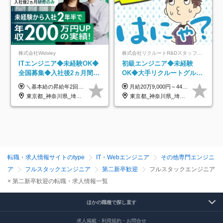
株式会社Widsley
株式会社リクルートR&Dスタッフィング【リクルートグループ】
ITエンジニア◆未経験OK◆
初級エンジニア◆未経験
全国募集◆入社後2ヵ月間は
OK◆大手リクルートグルー
研修のみ◆フルリモート
プ正社員◆独自の教育体制
＼基本給の昇給年2回＆プロジェクト手当による昇給年12回！！／ 【経験者の場合】 月給33万円～70万円＋プロジェクト手当＋資格手当 ★スキルや経験を考慮の上、優遇します ★上記給与には固定残業代20時間分(月4万3883円～)を含みます。残業が超過した場合は、追加支給します(残業は月平均3時間とほぼ発生しません。残業がなくても、固定残業代は支給されます) ★試用期間中も、月給や福利厚生等は同じです ---------- 【未経験者の場合】 月給26万円～50万円＋プロジェクト手当＋資格手当 ★スキルや経験を考慮の上、優遇します ★上記給与には固定残業代20時間分(月3万719円～)を含みます。残業が超過した場合は、追加支給します(残業は月平均3時間とほぼ発生しません。残業がなくても、固定残業代は支給されます) ★試用期間6ヵ月あり ・1ヶ月目～：月給23万円～ ・2ヶ月目～6ヶ月目：月給23万円～＋プロジェクト手当1～3万円 （上記給与にはそれぞれ固定残業代20時間分(月3万719円～)を含み、超過した場合は追加支給します。） ---------- 【プロジェクト手当について】 参画するプロジェクトの単価に応じて毎月の歩合給を支給します 業界内でもトップクラスの高還元です！
月給20万9,000円～44万円 ※試用期間6カ月あり（期間中の待遇に変更なし） ※経験・能力・前給を考慮の上、決定いたします ※時間外手当100％支給 ※派遣就業先が変更となる場合には、就業規則、労使協定等に基づき賃金が変更となる可能性があります
OK◆残業月3h◆服装髪型自
◆住宅手当制度あり/s
東京都_神奈川県_埼玉県_千葉県_大阪府_愛知県_北海道_青森県_岩手県_宮城県_秋田県_山形県_福島県_茨城県_栃木県_群馬県_新潟県_山梨県_長野県_富山県_石川県_福井県_静岡県_岐阜県_三重県_兵庫県_京都府_滋賀県_奈良県_和歌山県_広島県_岡山県_鳥取県_島根県_山口県_徳島県_香川県_愛媛県_高知県_福岡県_熊本県_佐賀県_長崎県_大分県_宮崎県_鹿児島県_沖縄県
東京都_神奈川県_埼玉県_千葉県_大阪府_愛知県_青森県_岩手県_宮城県_秋田県_山形県_福島県_茨城県_栃木県_群馬県_山梨県_長野県_福井県_静岡県_岐阜県_三重県_兵庫県_京都府_滋賀県_奈良県_広島県_岡山県_山口県_香川県_福岡県_熊本県_佐賀県_長崎県_大分県_宮崎県_鹿児島県
由
転職・求人情報サイトのtype
IT・Webエンジニア
その他専門エンジニ
ア
フルスタックエンジニア
第二新卒歓迎
フルスタックエンジニア
× 第二新卒歓迎の転職・求人情報一覧
ほかの職種で探し直す
求人掲載・利用規約・お問合せ