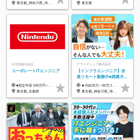
年休134日｜リモートOK
東京都_神奈川県_埼玉県_千葉県_大阪府_愛知県_北海道_青森県_岩手県_宮城県_秋田県_山形県_福島県_茨城県_栃木県_群馬県_新潟県_山梨県_長野県_富山県_石川県_福井県_静岡県_岐阜県_三重県_兵庫県_京都府_滋賀県_奈良県_和歌山県_広島県_岡山県_鳥取県_島根県_山口県_徳島県_香川県_愛媛県_高知県_福岡県_熊本県_佐賀県_長崎県_大分県_宮崎県_鹿児島県_沖縄県
東京都
任天堂株式会社
アワーズシップ株式会社
コーポレートITエンジニア
【インフラエンジニア】全
員リモート勤務中■残業月
3h■最大3ヶ月の連休あり■
■想定年収 500万円～900万円 月給制 月給278,000円～ ※残業が発生した場合、残業代を別途全額支給します ※試用期間2ヶ月あり(待遇や給与に差異はありません)
★月給35万～80万スタートも可 【未経験の方】 ■月給26万～80万＋賞与年2回（年2ヶ月分） 【何かしらのインフラエンジニア経験をお持ちの方】 ■月給35万～80万＋賞与年2回（年2ヶ月分） ※スキル・経験などを考慮し決定します ※試用期間6ヶ月あり。期間中は契約社員となります。その他の待遇に差異はありません（試用期間終了後、昇給の可能性あり） ※上記金額には固定残業代（月30時間分／4万9600円～15万2600円）を含みます。超過分は別途支給いたします。 ＼頑張りはインセンティブで還元！／ クライアントに貢献度を評価され、当社のエンジニアが追加で案件に参画することになるなど、会社にとって利益になる行動はしっかり評価します。 会社の成長に貢献できていることを実感でき、「もっと頑張ろう」と思える体制づくりを整えています！
年休126日■20～30代活躍
東京都_京都府
東京都_神奈川県_埼玉県_千葉県_大阪府
中！