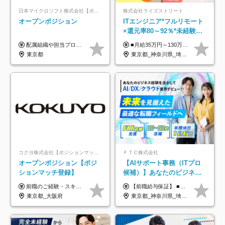
日本マイクロソフト株式会社【ポジションマッチ登録】
株式会社ライズストリート
オープンポジション
ITエンジニア*フルリモート
×還元率80～92％*未経験歓
迎*年休134日*月給35万～*
配属組織や担当プロジェクトにより異なります。 ▼参考情報 ----------------------- 年俸650万～（1/12を月々支給） ※経験、能力を考慮の上、当社規定により優遇いたします。 ※時間外、休日出勤、深夜手当に対する賃金も基本年俸に含みます。
■月給35万円～130万円＋賞与年2回＋各種手当 ※システムエンジニアの経験をお持ちの方は月給41万円以上＋賞与年2回（108万円～）＋手当 ■単価（年収）アップのチャンスは最大年12回 ※残業代は1分単位で100％全額支給。サービス残業などは一切ありません ※試用期間6ヵ月（試用期間中の待遇・給与に差はありません）
定着率100%
東京都
東京都_神奈川県_埼玉県_千葉県_大阪府_愛知県_北海道_青森県_岩手県_宮城県_秋田県_山形県_福島県_茨城県_栃木県_群馬県_新潟県_山梨県_長野県_富山県_石川県_福井県_静岡県_岐阜県_三重県_兵庫県_京都府_滋賀県_奈良県_和歌山県_広島県_岡山県_鳥取県_島根県_山口県_徳島県_香川県_愛媛県_高知県_福岡県_熊本県_佐賀県_長崎県_大分県_宮崎県_鹿児島県_沖縄県
コクヨ株式会社【ポジションマッチ登録】
ＦＴＣ株式会社
オープンポジション【ポジ
【AIサポート事務（ITプロ
ションマッチ登録】
候補）】あなたのビジネス
経験をAI業界で活かす◆IT
前職のご経験・スキル等を考慮して決定します。
【前職給与保証】 ■未経験者： 月給30万円～35万円 ■ローキャリア（経験目安1年程度）： 月給35万円～40万円 ■経験者（経験目安3年以上）： 月給40万円～60万円 ■即戦力（経験目安5年以上）： 月給45万円～80万円 ※上記金額には固定残業代30時間分 【未経験者5万5000円～7万3000円、 ローキャリア6万4000円～7万3000円、 経験者5万8000円～10万9000円、 即戦力8万2000円～14万5000円】を含みます。 ※30時間を超える場合は追加で全額支給します。 ※経験・能力・前職給与などを総合的に評価したうえでご納得いただけるよう個別決定。 未経験者の場合、前職給与とポテンシャルを査定のうえ決定いたします。 ※日本国内でのIT業界経験、または同等の実務経験と能力に応じて決定します。 ※前職給与は日本円かつ、日本国内での実績に基づき評価します。 【納得の評価システム】 ★クォーター毎に査定する評価制度導入！ 明確な評価基準で翌年度年収を上げましょう！ ★評価対象期間に在籍中のほとんどの社員が昇給し 年収アップを実現しています！ ★様々なインセンティブ制度を用意し多角的に正当評価しています！ ※試用期間6カ月（期間中の待遇等に差異なし）
未経験OK◆目指せるコンサ
東京都_大阪府
東京都_神奈川県_埼玉県_千葉県
ル