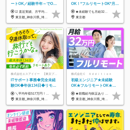
ートOK／経験半年～でOK
OK！*フルリモートOK*月給
／実質還元率80～90%／前
32万～*残業月9.8h*1ヶ月の
☑︎ 直近実績、月平均17,000円の昇給 ☑︎ 前職給与100%保証 ☑︎ 実質還元率80～90% ☑︎ 待機時も給与は満額支給 月給35万円～70万円＋交通費など各種手当 ※想定年収：4,200,000円～10,560,000円 ※経験・能力等を考慮の上で決定します。 ※上記金額には、みなし残業手当（50時間分・104,000円～212,000円）を含みます。超過分は別途追加支給します。 ┗残業時間は月平均10時間、多い時でも20時間程度と安定しております ★単価連動型の給与体系ではないため、万が一待機になってもその間の給与は満額支給しています。 ＜1年間の昇給事例をご紹介！＞ ・20代/フロントエンドエンジニア：月給274,000円→月給362,000円（＋88,000円/月） ・20代/iOSエンジニア：月給237,000円→月給287,000円（＋50,000円/月） ・20代/Androidエンジニア：月給316,000円→月給374,000円（＋58,000円/月） ・30代/Javaエンジニア（上流）：月給340,000円→月給418,000円（＋78,000円/月） ・30代/PMO：月給340,000円→月給418,000円（＋78,000円/月）
★未経験でも月給32万円スタート★ 月収32万円～35万円＋各種手当（資格手当だけで毎月15万の上乗せ実績あり！） ★資格手当豊富！1資格につき最大3万円支給 ★功績手当の導入で、毎月のお給与に上乗せで最大10万円支給している社員も！ ★1回の昇級で年収数十万UPも可 ★ゆくゆくは年収1000万以上も目指せる 年俸384万円～1,162万8,000円（12分割） ※経験・スキルを考慮の上決定します ※上記金額には固定残業代（月30h分・60,800円～66,500円）を含みます ※超過分は別途全額支給します ※試用期間2ヶ月間あり（その他待遇に差異はありません）
給保証／AI系など最先端案
研修*資格取得率100％
東京都_神奈川県_埼玉県_千葉県_大阪府_愛知県_北海道_青森県_岩手県_宮城県_秋田県_山形県_福島県_茨城県_栃木県_群馬県_新潟県_山梨県_長野県_富山県_石川県_福井県_静岡県_岐阜県_三重県_兵庫県_京都府_滋賀県_奈良県_和歌山県_広島県_岡山県_鳥取県_島根県_山口県_徳島県_香川県_愛媛県_高知県_福岡県_熊本県_佐賀県_長崎県_大分県_宮崎県_鹿児島県_沖縄県
東京都
件多数
株式会社エスアイイー 【東京プロマーケット上場】
株式会社Ｃ Ａｄｄｉｔｉｏｎ
ITサポート事務◆完全未経
初級エンジニア★未経験
験OK◆年休134日◆リモー
OK★フルリモートOK★月
トOK◆残業月7h以下◆賞与
給32万円～★残業月10h＆
＼平均年収517万円！入社5年目まで毎年必ず昇給／ ■賞与年3回 ■年収800万円以上も可 ■入社3年以上の平均年収469.2万円 月給23万2000円以上＋賞与年3回＋各種手当 ☆入社5年目まで最大1万5000円の定期昇給を確約 ┃各種手当充実 ・規定の資格を取得すれば、2000円～5万円を毎月支給（2万4000円～60万円／年） ・研修中に取得した取得率95％の資格でも研修後の給料UP ※月給は年齢・経験・能力を考慮して、優遇いたします ※上記月給金額は固定残業代（20時間/3万1300円円以上）を含み、超過分は別途支給いたします ※試用期間（6ヶ月）は月給に変動はありますが、その他待遇に差異はありません ├入社後1ヶ月～3ヶ月間は、月給20万1900円となります └上記金額は固定残業代（10時間／1万6000円）を含み、超過分は別途支給いたします
★前職給与保証あり ★月給32万円以上＋インセンティブあり 月給32万円以上＋インセンティブ＋各種手当 ※上記には固定残業代（月30時間・44,400円～）を含みます ※超過分は別途支給します ※試用期間はございません ★＼成果＝あなたの収入／★ 【1】案件単価ー8万円＝あなたの給与 参画したプロジェクトの案件単価から 一律8万円引いた金額があなたの給与です！ （月給例） ■1人称での構築・小規模な詳細設計 案件単価55万円ー8万円＝月給47万円（還元率85.5%） ■大型案件の設計・構築やプロジェクト管理 案件単価90万円ー8万円＝月給82万円（還元率91.1%） ‥‥‥‥‥‥‥‥‥‥‥‥‥‥‥‥‥‥ 【2】月給の他にも豊富なインセンティブあり 全員が月3～13万円のインセンティブをゲットしています！ ≪インセンティブ制度≫ 稼働している現場で増員・交代が発生し、 当社の人員を配属が決定した際に支給。 ◇C Addition正社員が参画 ：実粗利の10%／毎月 ◇協力会社所属の社員が参画：実粗利の30%／毎月 ≪リファラル制度≫ あなたの知り合いが当社のメンバーになった際に、 毎月1人あたり2万円支給します◎ ‥‥‥‥‥‥‥‥‥‥‥‥‥‥‥‥‥‥
年3回◆5年目まで必ず昇給
年休120日以上★副業可
東京都_神奈川県_埼玉県_千葉県_大阪府_愛知県_北海道_青森県_岩手県_宮城県_秋田県_山形県_福島県_茨城県_栃木県_群馬県_新潟県_山梨県_長野県_富山県_石川県_福井県_静岡県_岐阜県_三重県_兵庫県_京都府_滋賀県_奈良県_和歌山県_広島県_岡山県_鳥取県_島根県_山口県_徳島県_香川県_愛媛県_高知県_福岡県_熊本県_佐賀県_長崎県_大分県_宮崎県_鹿児島県_沖縄県
東京都_神奈川県_埼玉県_千葉県_大阪府_愛知県_北海道_青森県_岩手県_宮城県_秋田県_山形県_福島県_茨城県_栃木県_群馬県_新潟県_山梨県_長野県_富山県_石川県_福井県_静岡県_岐阜県_三重県_兵庫県_京都府_滋賀県_奈良県_和歌山県_広島県_岡山県_鳥取県_島根県_山口県_徳島県_香川県_愛媛県_高知県_福岡県_熊本県_佐賀県_長崎県_大分県_宮崎県_鹿児島県_沖縄県