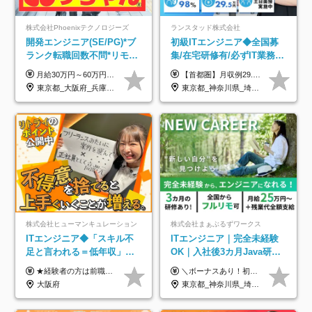
株式会社Phoenixテクノロジーズ
ランスタッド株式会社
開発エンジニア(SE/PG)*ブ
初級ITエンジニア◆全国募
ランク転職回数不問*リモー
集/在宅研修有/必ずIT業務配
ト案件多数*残業ほぼ0*通院
属/月収例29.5万円/Web面接
月給30万円～60万円+住宅手当+職能手当+役職手当+決算賞与+報奨金 ※経験・能力を考慮し、優遇します ※給与には20時間分のみなし時間外手当(3万7000円以上)を含みます(超過時間分は別途追加支給) ※試用期間3～6ヵ月あり(その間の給与、待遇に差異なし) ※場合によって契約社員での採用の可能性あり(面接時に応相談)
【首都圏】月収例29.5万円（月給26万円＋諸手当） 【東海・関西】月収例28.5万円（月給25万円＋諸手当） 【九州】月収例26万円（月給23万円＋諸手当） ※経験・スキル・前職給与を踏まえ、総合的に判断して決定します。 例：首都圏 月収例31万円（月給27万円＋諸手当） ◆各種手当 ・通勤手当（上限4万円まで） ・残業代手当（1分単位で全額支給） ※固定残業代制は採用しておりません ・深夜勤務手当 ・資格取得支援（ランクに応じてお祝い金1万円～10万円を支給） ◆昇給：年1回 ◆補足 ・研修中1ヶ月間は、時給1670円となります。 ・試用期間6ヶ月あり。その間の待遇に変更はありません。 ※詳細は面接時にご案内します。
のための半休制度あり
1回/SE
東京都_大阪府_兵庫県_京都府_福岡県
東京都_神奈川県_埼玉県_千葉県_大阪府_愛知県_兵庫県_京都府_福岡県
株式会社ヒューマンキュレーション
株式会社まぁぶるずワークス
ITエンジニア◆「スキル不
ITエンジニア｜完全未経験
足と言われる＝低年収」で
OK｜入社後3カ月Java研修
はない！｜ 不安を克服し、
｜リモート率8割以上｜充実
★経験者の方は前職の年収以上を保証します ★案件単価を開示した上で80％以上を還元します 月給25万円以上＋賞与年2回 ※経験や能力を考慮の上で優遇します ※試用期間が3ヶ月(その間の給与・待遇・雇用形態に変更はありません) ※月給には月20時間分のみなし残業手当(5万円)を含みます(超過分は別途支給) ★残業平均は月10時間以下ですので、毎月10時間分程度はお得です！
＼ボーナスあり！初年度から年収300万円以上／ ■月給25万円～35万円＋残業代全額支給＋各種手当＋賞与年1回 ◎経験・年齢・スキルなどを考慮し、できるだけ優遇します ◎試用期間中(3カ月)は契約社員で、月給21万円＋諸手当になります。 (試用期間中は残業が発生しません。その他の待遇に変更はありません) ----------------- ＼3つの評価軸！実力次第で早期収入アップ！／ 【1】スキル(IT理解、実装力、設計) 【2】実務力(現場評価、コミュ力、品質) 【3】姿勢(自走力、意欲、責任感) この3つの評価軸で、3カ月ごとに評価。社内グレードにより、給与が決まる明確な仕組みです。何ができれば給与が上がるのか分かりやすく、実力や努力次第で早期に収入を増やせます！ 【固定残業代について】 なし（残業代は、実際の労働時間に応じて別途全額支給）
年収アップした社員の実例
のキャリア支援｜残業月10h
大阪府
東京都_神奈川県_埼玉県_千葉県_大阪府_愛知県_北海道_青森県_岩手県_宮城県_秋田県_山形県_福島県_茨城県_栃木県_群馬県_新潟県_山梨県_長野県_富山県_石川県_福井県_静岡県_岐阜県_三重県_兵庫県_京都府_滋賀県_奈良県_和歌山県_広島県_岡山県_鳥取県_島根県_山口県_徳島県_香川県_愛媛県_高知県_福岡県_熊本県_佐賀県_長崎県_大分県_宮崎県_鹿児島県_沖縄県