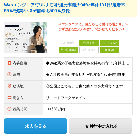
Webエンジニア*フルリモ可*還元率最大94%*年休131日*定着率
99％*残業5～8h*前年比500％成長
≪エンジニアに、自分らしく働ける場所を。≫
まずはあなたの"本音"、聞かせてください！
未経験歓迎
学歴不問
ベテランOK
完全週休2日
賞与複数月
面接1回
応募資格
◆Web系の開発実務経験をお持ちの方（1年以上） ◆学歴不問 ◆既卒・第二新卒OK ☆Tech Labの事業内容、ビジョンに共感できる⽅はぜひご応募ください！ ☆意欲重視の採用です！ 「経歴に自信が
給与
★入社後全員が年収UP ┗平均154.7万円年収UP！ ┗最大380万円UPの実績もあり 月給35万円～100万円＋決算賞与＋各種手当 【 給与イメージ 】 ◆経験1年以上…月給35万円～＋決算賞
勤務地
◎全国どこでも、自由な働き方を実現できます！ 全国のプロジェクト先やフルリモート環境での勤務も可能です。 ＼自由度の高い働き方、叶えます／ ・フルリモートで働きたい ・ハイブリットに働きたい ・家庭
働き方
リモートワークがメイン
残業時間
10時間以内
求人を見る
検討中に入れる