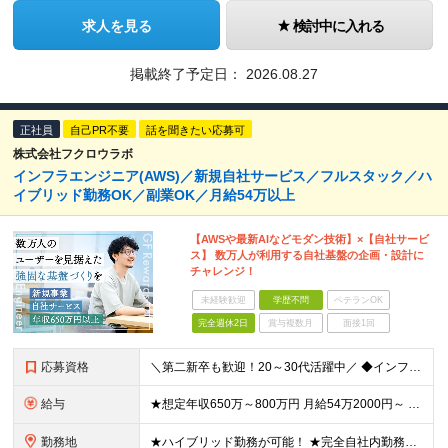
求人を見る
検討中に入れる
掲載終了予定日：
2026.08.27
正社員
自己PR不要
話を聞きたい応募可
株式会社フクロウラボ
インフラエンジニア(AWS)／新規自社サービス／フルスタック／ハ
イブリッド勤務OK／副業OK／月給54万以上
【AWSや最新AIなどモダン技術】×【自社サービ
ス】 数万人が利用する自社基盤の企画・設計に
チャレンジ！
未経験歓迎
学歴不問
ベテランOK
完全週休2日
賞与複数月
面接1回
応募資格
＼第二新卒も歓迎！20～30代活躍中／ ◆インフラエンジニアとしてのご経験(AWS)が3年以上 ◆バックエンドエンジニアとしてのご経験(Go,TypeScriptのいずれか)が5年以上 ◆学歴不問
給与
★想定年収650万～800万円 月給54万2000円～ ※上記には固定残業代：14万1040円(固定残業時間45時間/月)を含みます ※超過分は別途支給します ※試用期間3ヵ月あり。期間中の給与・
勤務地
★ハイブリッド勤務が可能！ ★完全自社内勤務／客先常駐一切なし ◆東京都渋谷区南平台町16-28 Daiwa渋谷スクエア 3階 ※(変更の範囲)上記を除く当社関連勤務地