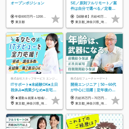
オープンポジション
SE／原則フルリモート／案
件は自分で選べる／定着率
93%／20～30代活躍中！
年収600万円～1200万円 ※上記年収は、想定年収です。住居費補助、子手当などの各種手当を含む金額です。 ※経験・能力等を考慮の上、当社規定により決定します。
【経験者】月給40万円～120万円(固定残業代含む)+各種手当 ★前職給与の総収入額を100％保証｜還元率84％〜100％ ★20代の平均年収570万円 ※月給には、みなし残業手当(月30時間／5万8000円以上)を含みます 超過分は別途追加支給 ※固定残業代は、時間外労働の有無に関わらず30時間分を、月5万8000円~15万7000円支給 ※上記を超える時間外労働分は追加で支給 【未経験者】月給21万円以上＋各種手当 固定残業なし(残業代発生分全額支給) ※6ヶ月の試用期間あり（※条件に変動なし） ▼単価連動性×還元率は84％～100％で収入の大幅UPが可能！ ・案件単価が月50万円の場合：年収417万円 ・案件単価が月70万円の場合：年収584万円 ・案件単価が月100万円の場合：年収834万円 ＜モデル年収＞ ▼400万円～500万円(入社初年度) ▼542万円～626万円(入社2年) ▼667万円～700万円(入社3年） ▼709万円～801万円(入社5年）
東京都
東京都_神奈川県_埼玉県_千葉県_大阪府_愛知県_北海道_青森県_岩手県_宮城県_秋田県_山形県_福島県_茨城県_栃木県_群馬県_新潟県_山梨県_長野県_富山県_石川県_福井県_静岡県_岐阜県_三重県_兵庫県_京都府_滋賀県_奈良県_和歌山県_広島県_岡山県_鳥取県_島根県_山口県_徳島県_香川県_愛媛県_高知県_福岡県_熊本県_佐賀県_長崎県_大分県_宮崎県_鹿児島県_沖縄県
株式会社スタッフサービス エンジニアリング事業本部
株式会社フューチャーゲート
ITサポート■未経験OK■土日
開発エンジニア｜50～60代
祝休み■残業少なめ■在宅実
が中心に活躍｜定年後の給
績あり■約900種類のスキル
与減ナシ｜年収50万円アッ
★通勤＆就業＆地域/住宅＆役職手当あり ★残業代は全額支給 ★選べる給与制度あり！ ■東京・神奈川・千葉・埼玉勤務の場合 月給24.5万円～55万円＋諸手当 （残業代は全額支給） (20,000円の地域/住宅手当込み) ■愛知・京都・大阪・兵庫勤務の場合 月給24万円以上＋諸手当 （残業代は全額支給） (15,000円の地域/住宅手当込み) ■茨城・栃木・群馬・静岡・三重・滋賀・広島・福岡勤務の場合 月給23.5万円以上＋諸手当 （残業代は全額支給） (10,000円の地域/住宅手当込み) ■北海道・宮城・山梨・長野・岐阜・奈良・和歌山・岡山勤務の場合 月給23万円以上＋諸手当 （残業代は全額支給） (5,000円の地域/住宅手当込み) ■その他のエリア勤務の場合 月給22.5万円以上＋諸手当 （残業代は全額支給） ※経験や能力を考慮し、当社規定により優遇します 【昇給：年一回実施】 【選べる給与制度】 ★収入を重視する方に… 「変動型人事制度」の選択も可能（派遣先からの評価に応じて収入アップ！） ※年2回のタイミングで希望者と面談の上決定します。
月給35万円～70万円（固定残業代30時間分63,869円～を含む）+賞与年1回 ※30時間を超える分は別途支給します ●これまでのご経験・スキル・前職給与をできる限り考慮します ●待機期間も給与を100％支給します ●試用期間中も給与や福利厚生は同じです ≪年収を維持しながら長く働けます！≫ 一般的な企業では55歳や60歳を機に年収が下がりますが、 当社は役職などではなく「スキルや経験」で評価。 エンジニアとして長く働きながら あなたにふさわしい年収を維持できます！
アップ講座あり■全国募集
プ実績／昇給率92％（直近3
東京都_神奈川県_埼玉県_千葉県_大阪府_愛知県_北海道_岩手県_宮城県_山形県_福島県_茨城県_栃木県_群馬県_山梨県_長野県_富山県_石川県_静岡県_岐阜県_三重県_兵庫県_京都府_滋賀県_奈良県_広島県_岡山県_山口県_愛媛県_福岡県_熊本県_長崎県
東京都_神奈川県_埼玉県_千葉県
年）