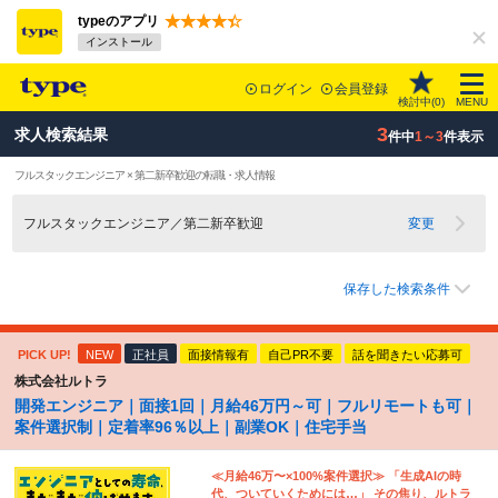
typeのアプリ
インストール
ログイン
会員登録
検討中(
0
)
MENU
3
求人検索結果
件中
1～3
件表示
フルスタックエンジニア × 第二新卒歓迎の転職・求人情報
フルスタックエンジニア／第二新卒歓迎
変更
保存した検索条件
PICK UP!
NEW
正社員
面接情報有
自己PR不要
話を聞きたい応募可
株式会社ルトラ
開発エンジニア｜面接1回｜月給46万円～可｜フルリモートも可｜
案件選択制｜定着率96％以上｜副業OK｜住宅手当
≪月給46万〜×100%案件選択≫ 「生成AIの時
代、ついていくためには…」 その焦り、ルトラ