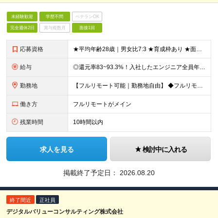
未経験歓迎
学歴不問
ベテランOK
完全週休2日
賞与複数月
面接1回
応募資格
★平均年齢28歳｜男女比7:3 ★育成枠あり ★面接1回スピード選考 ★20代～30代活躍中 ★学歴不問 ＼日常的にAIを活用している方は大歓迎！／ ◎経験者 何らかの開発・設計構築の経験をお持ち
給与
◎還元率83~93.3%！入社したエンジニア全員年収UP（平均160万円UP/平均月給45万円） ◎上昇還元率制・単価連動型⇒会社利益は最大10万円！残り全てを還元 ◎平均月単価は67万円 月給40
勤務地
【フルリモート可能｜勤務地自由】 ◆フルリモート多数！全国どこでも、好きな場所で働ける ◆UIターン歓迎！転勤なし ◆リモートワーク／出社も自由に選べる 【本社】 〒155-0032 東京都世田谷区
働き方
フルリモートがメイン
残業時間
10時間以内
求人を見る
検討中に入れる
掲載終了予定日：
2026.08.20
終了間近
正社員
デジタルバリューコンサルティング株式会社