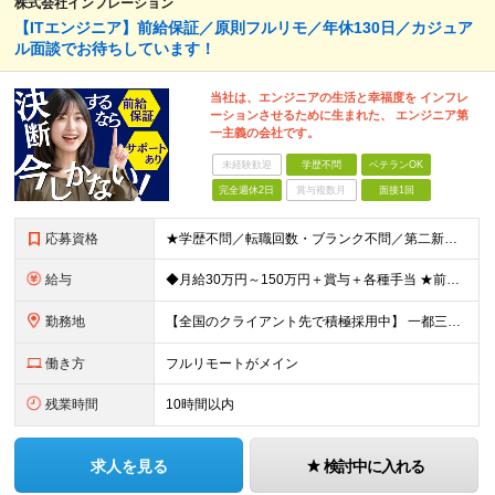
株式会社インフレーション
【ITエンジニア】前給保証／原則フルリモ／年休130日／カジュア
ル面談でお待ちしています！
当社は、エンジニアの生活と幸福度を インフレ
ーションさせるために生まれた、 エンジニア第
一主義の会社です。
未経験歓迎
学歴不問
ベテランOK
完全週休2日
賞与複数月
面接1回
応募資格
★学歴不問／転職回数・ブランク不問／第二新卒も歓迎！ 【応募条件】 エンジニア実務経験がある方 ※領域や担当工程は問いません。 ◎学歴・ブランク・転職回数不問。 ◎選考はWebで完結！即日内定も！
給与
◆月給30万円～150万円＋賞与＋各種手当 ★前職給与保証／スキル・経験により決定します。 ★給与は案件単価に完全連動 ★案件の契約内容や昇給、賞与額はすべて開示いたします。 ※上記給与には、月3
勤務地
【全国のクライアント先で積極採用中】 一都三県／関西／九州／東海を中心に全国の案件をご用意。 ★完全在宅勤務も可！ ★プロジェクトは完全選択制 ★フルリモート案件の選択も可能 【100％希望の案件に
働き方
フルリモートがメイン
残業時間
10時間以内
求人を見る
検討中に入れる