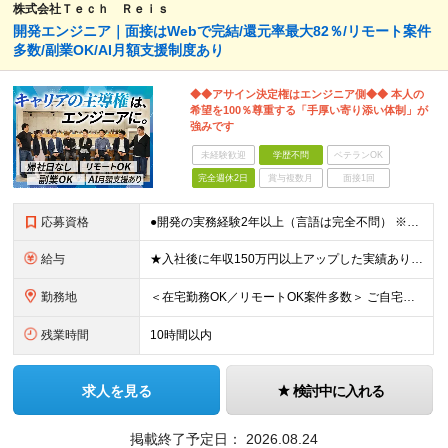
株式会社Ｔｅｃｈ Ｒｅｉｓ
開発エンジニア｜面接はWebで完結/還元率最大82％/リモート案件
多数/副業OK/AI月額支援制度あり
◆◆アサイン決定権はエンジニア側◆◆ 本人の
希望を100％尊重する「手厚い寄り添い体制」が
強みです
未経験歓迎
学歴不問
ベテランOK
完全週休2日
賞与複数月
面接1回
応募資格
●開発の実務経験2年以上（言語は完全不問） ※学歴不問 ★フリーランスから正社員への転向を検討中の方も大歓迎！ 案件の単価をはじめ、 参画期間や業務内容を事前に確認できる透明性の高い環境をご用意。
給与
★入社後に年収150万円以上アップした実績あり ★還元率最大82％ ※交通費・会社負担分の社保も含む ※給与計算式はすべて社内で完全公開されています ■年俸：450万円〜1000万円（月1/12を支
勤務地
＜在宅勤務OK／リモートOK案件多数＞ ご自宅、または東京都・神奈川県・千葉県・埼玉県周辺のプロジェクト先となります。 ＜本社住所＞ 東京都中央区銀座1丁目22番11号 銀座大竹ビジデンス2Ｆ
残業時間
10時間以内
求人を見る
検討中に入れる
掲載終了予定日：
2026.08.24