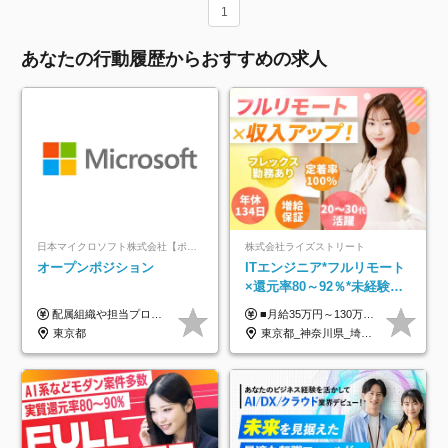
1
あなたの行動履歴からおすすめの求人
日本マイクロソフト株式会社【ポジションマッチ登録】
株式会社ライズストリート
オープンポジション
ITエンジニア*フルリモート
×還元率80～92％*未経験歓
迎*年休134日*月給35万～*
配属組織や担当プロジェクトにより異なります。 ▼参考情報 ----------------------- 年俸650万～（1/12を月々支給） ※経験、能力を考慮の上、当社規定により優遇いたします。 ※時間外、休日出勤、深夜手当に対する賃金も基本年俸に含みます。
■月給35万円～130万円＋賞与年2回＋各種手当 ※システムエンジニアの経験をお持ちの方は月給41万円以上＋賞与年2回（108万円～）＋手当 ■単価（年収）アップのチャンスは最大年12回 ※残業代は1分単位で100％全額支給。サービス残業などは一切ありません ※試用期間6ヵ月（試用期間中の待遇・給与に差はありません）
定着率100%
東京都
東京都_神奈川県_埼玉県_千葉県_大阪府_愛知県_北海道_青森県_岩手県_宮城県_秋田県_山形県_福島県_茨城県_栃木県_群馬県_新潟県_山梨県_長野県_富山県_石川県_福井県_静岡県_岐阜県_三重県_兵庫県_京都府_滋賀県_奈良県_和歌山県_広島県_岡山県_鳥取県_島根県_山口県_徳島県_香川県_愛媛県_高知県_福岡県_熊本県_佐賀県_長崎県_大分県_宮崎県_鹿児島県_沖縄県