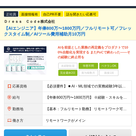
正社員
面接情報有
自己PR不要
話を聞きたい応募可
Ｄｒｅｓｓ Ｃｏｄｅ株式会社
【AIエンジニア】年俸800万〜1800万円／フルリモート可／フレッ
クスタイム制／AIツール費用補助月10万円
AIを前提とした業務の再定義をプロダクトで10
0%自動化を実現する またPoCで終わった——そ
の経験に終止符を
未経験歓迎
学歴不問
ベテランOK
完全週休2日
賞与複数月
面接1回
応募資格
【必須要件】 ■ AI・ML領域での実務経験3年以上 （LLM活用・RAG構成・MLモデル実装・評価基盤構築のいずれかを含む） ■ 学歴不問 ※本社オフィスに出社できる方を想定しています ※第一言語
給与
【年俸800万円〜1800万円】 ※経験・スキルを考慮のうえ決定します ※年俸を12分割して月額支給（賞与なし） ※月額：66.7万円〜150万円（基本給：493,256円＋固定残業代：173,411
勤務地
【基本：フルリモート勤務】 リモートワーク可能です。 ただし、必要に応じてオフィスまたはメンバー間での集合を行うため、 本社オフィスに出社できる方を想定しています。 【本社】 東京都中央区築地2-1
働き方
リモートワークがメイン