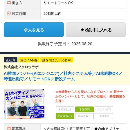
働き方
リモートワークOK
残業時間
20時間以内
求人を見る
検討中に入れる
掲載終了予定日：
2026.08.20
正社員
自己PR不要
話を聞きたい応募可
株式会社フクロウラボ
AI推進メンバー(AIエンジニア)／社内システム等／AI未経験OK／
時差出勤可／リモートOK／新設チーム
≪未経験からAIを使いこなすプロへ！≫ 新チー
ムのメンバーとして、社内の自動化・基盤構築を
主導！
未経験歓迎
学歴不問
ベテランOK
完全週休2日
賞与複数月
面接1回
応募資格
＼AI未経験OK！第二新卒も可／ ◆Webアプリケーション開発経験3年以上 ◆学歴不問 ～このような方にオススメです～ ・AIを脅威ではなく「最高のパートナー」と捉えられる方 ・技術に楽しんで興味を