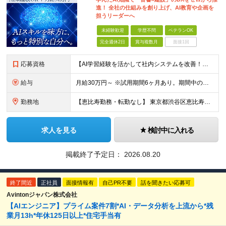
進！ 全社の仕組みを創り上げ、AI教育や企画を
担うリーダーへ
未経験歓迎
学歴不問
ベテランOK
完全週休2日
賞与複数月
面接1回
応募資格
【AI学習経験を活かして社内システムを改善！】 ◆AI、IT、DX、プログラミング等を学んだ経験がある方 ◆学歴不問 ＼こんな方にぴったりです／ ◆自分のアイディアで業務を改善し、仲間の役に立ちたい
給与
月給30万円～ ※試用期間6ヶ月あり。期間中の給与・待遇の差異はありません ※月給には月45時間分の固定残業代（月7万8,000円～）を含みます ※超過分は別途支給します
勤務地
【恵比寿勤務・転勤なし】 東京都渋谷区恵比寿南1-1-9 岩徳ビル 9F (変更の範囲)上記を除く当社関連勤務地
求人を見る
検討中に入れる
掲載終了予定日：
2026.08.20
終了間近
正社員
面接情報有
自己PR不要
話を聞きたい応募可
Avintonジャパン株式会社
【AIエンジニア】プライム案件7割*AI・データ分析を上流から*残
業月13h*年休125日以上*住宅手当有