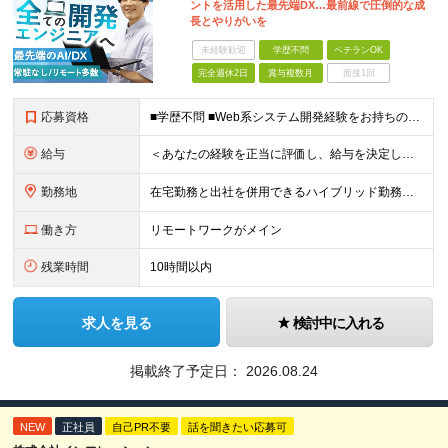
ントを活用した最先端DX…最前線で圧倒的な成
長とやりがいを
未経験歓迎
学歴不問
ベテランOK
完全週休2日
賞与複数月
面接1回
応募資格
■学歴不問 ■Web系システム開発経験をお持ちの方 ★設計・開発経験～運用保守まで幅広く募集します ★Google Cloud・AWS・Azureなど、クラウド技術は問いませんが、経験・知見が深い方は
給与
＜あなたの経験を正当に評価し、給与を決定します！＞ 想定年収450万円～1,000万円 └月給30万8000円～＋賞与年2回 ◎在宅勤務手当あり ◎交通費100％支給 ◎資格取得奨励制度(一時金/資格
勤務地
在宅勤務と出社を併用できるハイブリッド勤務！ （出社は週1～3日程度ですが、ご希望に合わせて柔軟に対応可能です。） ≪東京オフィス≫ 東京都新宿区西新宿2-6-1 新宿住友ビル26F ※(業務の変
働き方
リモートワークがメイン
残業時間
10時間以内
求人を見る
検討中に入れる
掲載終了予定日：
2026.08.24
NEW
正社員
自己PR不要
話を聞きたい応募可