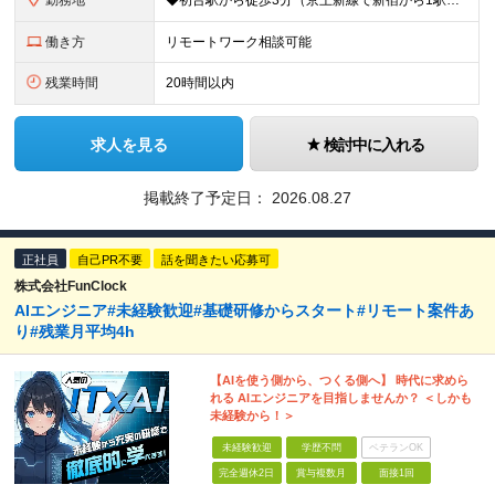
勤務地
◆初台駅から徒歩3分（京王新線で新宿から1駅！） ◆リモートワーク／フリーアドレス制度あり ◆出張転勤なし 【リゾートトラスト 東京本社】 東京都渋谷区代々木4-36-19 リゾートトラスト東京ビル
働き方
リモートワーク相談可能
残業時間
20時間以内
求人を見る
検討中に入れる
掲載終了予定日：
2026.08.27
正社員
自己PR不要
話を聞きたい応募可
株式会社FunClock
AIエンジニア#未経験歓迎#基礎研修からスタート#リモート案件あ
り#残業月平均4h
【AIを使う側から、つくる側へ】 時代に求めら
れる AIエンジニアを目指しませんか？ ＜しかも
未経験から！＞
未経験歓迎
学歴不問
ベテランOK
完全週休2日
賞与複数月
面接1回