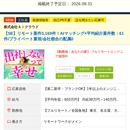
掲載終了予定日：
2026.08.31
NEW
正社員
面接情報有
自己PR不要
話を聞きたい応募可
株式会社ＡＩクラウド
【SE】リモート案件3,169件！AIマッチング×平均紹介案件数：61
件/プライベート重視/会社都合の配属0
【勤務地：あなたの家】 フルリモートエンジニ
ア採用中
未経験歓迎
学歴不問
ベテランOK
完全週休2日
賞与複数月
面接1回
応募資格
【第二新卒・ブランクOK】1年以上のエンジニア経験がある方(開発・インフラ・工程・言語一切不問） 文理・学歴不問 【歓迎条件】 ◆AI・クラウド案件に参画したい方 ◆下流工程から上流工程へステップア
給与
【平均年収：603万円】 月給38万円～140万円＋諸手当（経験者） 【平均年収603万円】 ※案件の契約内容や昇給額などはすべて開示します。 ※経験や能力を考慮し決定します。 ※月給には固定残業
勤務地
【フルリモート／全国各地】 東京、名古屋、大阪、福岡を中心とした全国のプロジェクトにアサイン。 ※プロジェクトは完全選択制です。 ※フルリモート、ハイブリッド型、常駐案件から自由に選択可能です。 ※転
働き方
リモートワークがメイン