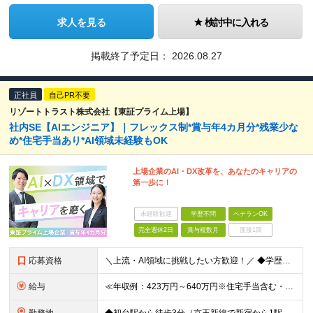
求人を見る
検討中に入れる
掲載終了予定日：
2026.08.27
正社員
自己PR不要
リゾートトラスト株式会社【東証プライム上場】
社内SE【AIエンジニア】｜フレックス制*賞与年4カ月分*残業少な
め*住宅手当あり*AI領域未経験もOK
上場企業のAI・DX改革を、あなたのキャリアの
第一歩に！
未経験歓迎
学歴不問
ベテランOK
完全週休2日
賞与複数月
面接1回
応募資格
＼上流・AI領域に挑戦したい方歓迎！／ ◆学歴不問 ◆何らかのシステム開発実務経験をお持ちの方 （目安2年以上／開発言語や担当工程は不問です） ※AI分野における開発業務の経験・知見をお持ちの方は歓
給与
≪年収例：423万円～640万円※住宅手当含む・残業代除く≫ ◆賞与年4カ月分支給 ※昨年度実績 ◆住宅手当・退職金制度・持株会など各種制度や手当が充実！ 月給24万800円～37万8,050円＋賞