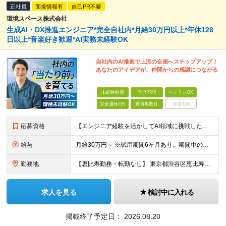
正社員
面接情報有
自己PR不要
環境スペース株式会社
生成AI・DX推進エンジニア*完全自社内*月給30万円以上*年休126
日以上*音楽好き歓迎*AI実務未経験OK
自社内のAI推進で上流の企画へステップアップ！
あなたのアイデアが、仲間からの感謝につながる
未経験歓迎
学歴不問
ベテランOK
完全週休2日
賞与複数月
面接1回
応募資格
【エンジニア経験を活かしてAI領域に挑戦したい方、大歓迎！】 ◆AI、IT、DX、プログラミング等を学んだ経験がある方 ◆学歴不問 ＼こんな方にぴったりです／ ◆自分のアイディアで業務を改善し、仲間
給与
月給30万円～ ※試用期間6ヶ月あり。期間中の給与・待遇の差異はありません ※月給には月45時間分の固定残業代（月7万8,000円～）を含みます ※超過分は別途支給します
勤務地
【恵比寿勤務・転勤なし】 東京都渋谷区恵比寿南1-1-9 岩徳ビル 9F (変更の範囲)上記を除く当社関連勤務地
求人を見る
検討中に入れる
掲載終了予定日：
2026.08.20