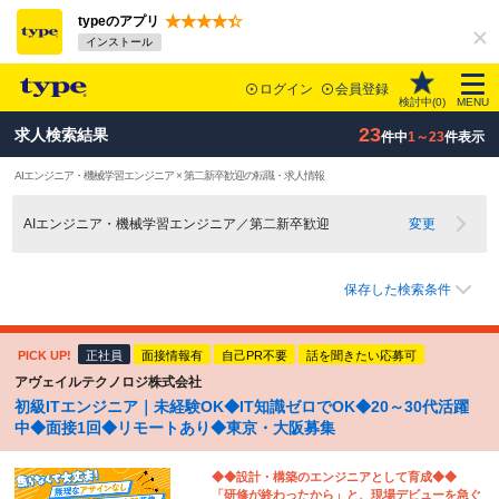
typeのアプリ
インストール
ログイン
会員登録
検討中(
0
)
MENU
23
求人検索結果
件中
1～23
件表示
AIエンジニア・機械学習エンジニア × 第二新卒歓迎の転職・求人情報
AIエンジニア・機械学習エンジニア／第二新卒歓迎
変更
保存した検索条件
PICK UP!
正社員
面接情報有
自己PR不要
話を聞きたい応募可
アヴェイルテクノロジ株式会社
初級ITエンジニア｜未経験OK◆IT知識ゼロでOK◆20～30代活躍
中◆面接1回◆リモートあり◆東京・大阪募集
◆◆設計・構築のエンジニアとして育成◆◆
「研修が終わったから」と、現場デビューを急ぐ