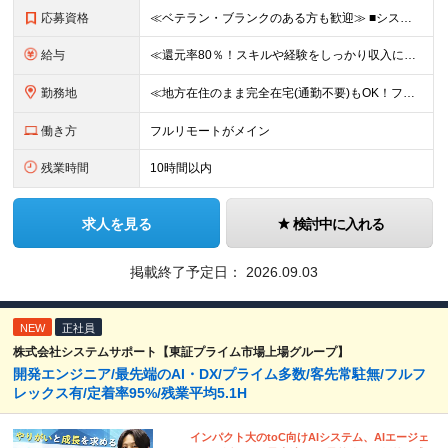
応募資格
≪ベテラン・ブランクのある方も歓迎≫ ■システム開発の実務経験をお持ちの方（言語・工程・年数不問） ■学歴不問 ≪こんな方はぜひご応募ください≫ □AIを武器に、市場価値を高めたい □AIツールを実
給与
≪還元率80％！スキルや経験をしっかり収入に反映します≫ 年俸530万円以上＋業績賞与 ※スキル・経験を考慮の上、優遇いたします ※上記年俸を12分割し、月1回支給します ※上記年俸には固定残業代月
勤務地
≪地方在住のまま完全在宅(通勤不要)もOK！フルリモート7割、ハイブリッド2割！≫ ご自宅でのリモートワーク、または東京都、神奈川、埼玉、千葉を中心とするお客様先での勤務 ■本社アクセス 東京都豊島
働き方
フルリモートがメイン
残業時間
10時間以内
求人を見る
検討中に入れる
掲載終了予定日：
2026.09.03
NEW
正社員
株式会社システムサポート【東証プライム市場上場グループ】
開発エンジニア/最先端のAI・DX/プライム多数/客先常駐無/フルフ
レックス有/定着率95%/残業平均5.1H
インパクト大のtoC向けAIシステム、AIエージェ