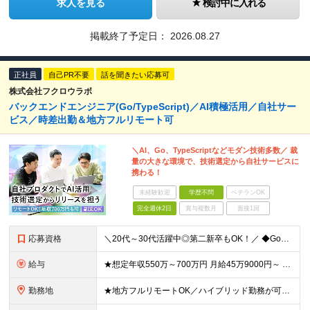
求人を見る
検討中に入れる
掲載終了予定日：
2026.08.27
正社員
自己PR不要
話を聞きたい応募可
株式会社フクロウラボ
バックエンドエンジニア(Go/TypeScript)／AI積極活用／自社サー
ビス／時差出勤＆地方フルリモート可
＼AI、Go、TypeScriptなどモダン技術多数／ 裁
量の大きな環境で、技術選定から自社サービスに
携わる！
未経験歓迎
学歴不問
ベテランOK
完全週休2日
賞与複数月
面接1回
応募資格
＼20代～30代活躍中◎第二新卒もOK！／ ◆GoまたはTypeScriptでの開発経験3年以上 ◆要件定義・仕様策定のご経験 ◆学歴不問 ～このような方にオススメです～ ・開発部の行動指針に共感し
給与
★想定年収550万～700万円 月給45万9000円～ ※上記には固定残業代：11万9480円(固定残業時間45時間/月)を含みます ※超過分は別途支給します ※試用期間3ヵ月あり。期間中の給与・待
勤務地
★地方フルリモートOK／ハイブリッド勤務が可能！ ★完全自社内勤務／客先常駐一切なし ◆東京都渋谷区南平台町16-28 Daiwa渋谷スクエア 3階 ※(変更の範囲)上記を除く当社関連勤務地