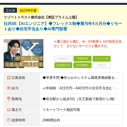
正社員
自己PR不要
リゾートトラスト株式会社【東証プライム上場】
社内SE【AIエンジニア】◆フレックス制◆賞与年4カ月分◆リモー
トあり◆住宅手当あり◆AI専門部署
≪最上流から挑む、AI・DX改革≫ AIの知見を活
かして、まだないサービスと働き方を。
未経験歓迎
学歴不問
ベテランOK
完全週休2日
賞与複数月
面接1回
応募資格
◆学歴不問 ◆何らかのシステム開発実務経験をお持ちの方 （目安2年以上／開発言語や担当工程は不問です） ※AI分野における開発業務の経験・知見をお持ちの方は歓迎いたします！ ＜このような方をお待ちし
給与
≪年収例：423万円～640万円※住宅手当含む・残業代除く≫ ◆賞与年4カ月分支給 ※昨年度実績 ◆住宅手当・退職金制度・持株会など各種制度や手当が充実！ 月給24万800円～37万8,050円＋賞
勤務地
◆初台駅から徒歩3分（京王新線で新宿から1駅！） ◆リモートワーク／フリーアドレス制度あり ◆出張転勤なし 【リゾートトラスト 東京本社】 東京都渋谷区代々木4-36-19 リゾートトラスト東京ビル
働き方
リモートワーク相談可能
残業時間
20時間以内