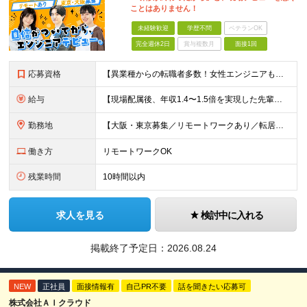
ことはありません！
未経験歓迎
学歴不問
ベテランOK
完全週休2日
賞与複数月
面接1回
応募資格
【異業種からの転職者多数！女性エンジニアも活躍中】 ◆学歴不問 ◆未経験OK ≪こんな方を歓迎しています≫ ◎未経験から成長できる環境で活躍したい方 ◎大学やスクールでIT系のスキルを学んだことのあ
給与
【現場配属後、年収1.4〜1.5倍を実現した先輩も！残業代全額支給】 ◆給与は経験やスキルに応じて決定します ◆年俸制250万円～350万円（1/12を月々支給） ≪年収UPの例≫ ◎飲食業からのキ
勤務地
【大阪・東京募集／リモートワークあり／転居を伴う転勤なし】 東京本社、大阪事務所、または東京23区内・関西（大阪・兵庫）の各クライアント先勤務 ◆入社後、約1年間はクライアント先ではなく 自社内（東
働き方
リモートワークOK
残業時間
10時間以内
求人を見る
検討中に入れる
掲載終了予定日：
2026.08.24
NEW
正社員
面接情報有
自己PR不要
話を聞きたい応募可
株式会社ＡＩクラウド