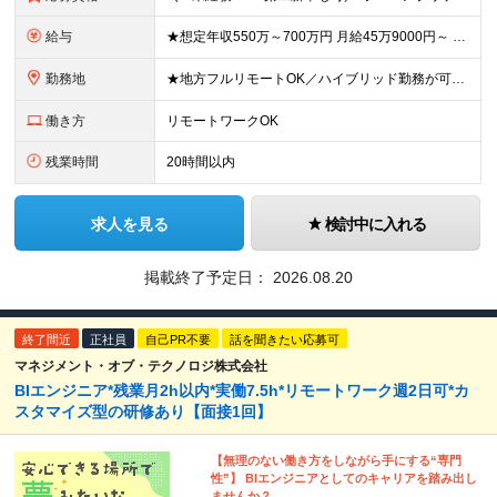
給与
★想定年収550万～700万円 月給45万9000円～ ※上記には固定残業代：11万9480円(固定残業時間45時間/月)を含みます ※超過分は別途支給します ※試用期間3ヵ月あり。期間中の給与・待
勤務地
★地方フルリモートOK／ハイブリッド勤務が可能！ ★完全自社内勤務／客先常駐一切なし ◆東京都渋谷区南平台町16-28 Daiwa渋谷スクエア 3階 ※(変更の範囲)上記を除く当社関連勤務地
働き方
リモートワークOK
残業時間
20時間以内
求人を見る
検討中に入れる
掲載終了予定日：
2026.08.20
終了間近
正社員
自己PR不要
話を聞きたい応募可
マネジメント・オブ・テクノロジ株式会社
BIエンジニア*残業月2h以内*実働7.5h*リモートワーク週2日可*カ
スタマイズ型の研修あり【面接1回】
【無理のない働き方をしながら手にする“専門
性”】 BIエンジニアとしてのキャリアを踏み出し
ませんか？