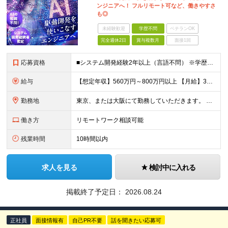
ンジニアへ！ フルリモート可など、働きやすさ
も◎
未経験歓迎
学歴不問
ベテランOK
完全週休2日
賞与複数月
面接1回
応募資格
■システム開発経験2年以上（言語不問） ※学歴不問 《20代30代のキャリアチェンジの実績有り》 ★AIに関する知識、経験は不要です！（何らかの開発経験は必須） ★WEB開発エンジニアから、AIエン
給与
【想定年収】560万円～800万円以上 【月給】35万円～50万円＋残業代全額支給＋賞与年2回（4ヶ月分） 【残業】残業代全額支給（同ポジション月平均７h程度） 【賞与】年2回（7月、12月） ※経
勤務地
東京、または大阪にて勤務していただきます。 ※転勤はありません ※リモートワーク併用可（詳細は応相談） ≪本社≫ 東京都新宿区新宿4-3-25 TOKYU REIT新宿ビル2F ≪大阪事業所≫ 大
働き方
リモートワーク相談可能
残業時間
10時間以内
求人を見る
検討中に入れる
掲載終了予定日：
2026.08.24
正社員
面接情報有
自己PR不要
話を聞きたい応募可