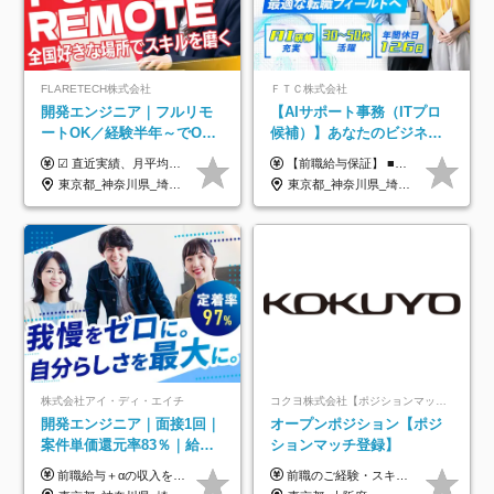
FLARETECH株式会社
ＦＴＣ株式会社
開発エンジニア｜フルリモ
【AIサポート事務（ITプロ
ートOK／経験半年～でOK
候補）】あなたのビジネス
／実質還元率80～90%／前
経験をAI業界で活かす◆IT
☑︎ 直近実績、月平均17,000円の昇給 ☑︎ 前職給与100%保証 ☑︎ 実質還元率80～90% ☑︎ 待機時も給与は満額支給 月給35万円～70万円＋交通費など各種手当 ※想定年収：4,200,000円～10,560,000円 ※経験・能力等を考慮の上で決定します。 ※上記金額には、みなし残業手当（50時間分・104,000円～212,000円）を含みます。超過分は別途追加支給します。 ┗残業時間は月平均10時間、多い時でも20時間程度と安定しております ★単価連動型の給与体系ではないため、万が一待機になってもその間の給与は満額支給しています。 ＜1年間の昇給事例をご紹介！＞ ・20代/フロントエンドエンジニア：月給274,000円→月給362,000円（＋88,000円/月） ・20代/iOSエンジニア：月給237,000円→月給287,000円（＋50,000円/月） ・20代/Androidエンジニア：月給316,000円→月給374,000円（＋58,000円/月） ・30代/Javaエンジニア（上流）：月給340,000円→月給418,000円（＋78,000円/月） ・30代/PMO：月給340,000円→月給418,000円（＋78,000円/月）
【前職給与保証】 ■未経験者： 月給30万円～35万円 ■ローキャリア（経験目安1年程度）： 月給35万円～40万円 ■経験者（経験目安3年以上）： 月給40万円～60万円 ■即戦力（経験目安5年以上）： 月給45万円～80万円 ※上記金額には固定残業代30時間分 【未経験者5万5000円～7万3000円、 ローキャリア6万4000円～7万3000円、 経験者5万8000円～10万9000円、 即戦力8万2000円～14万5000円】を含みます。 ※30時間を超える場合は追加で全額支給します。 ※経験・能力・前職給与などを総合的に評価したうえでご納得いただけるよう個別決定。 未経験者の場合、前職給与とポテンシャルを査定のうえ決定いたします。 ※日本国内でのIT業界経験、または同等の実務経験と能力に応じて決定します。 ※前職給与は日本円かつ、日本国内での実績に基づき評価します。 【納得の評価システム】 ★クォーター毎に査定する評価制度導入！ 明確な評価基準で翌年度年収を上げましょう！ ★評価対象期間に在籍中のほとんどの社員が昇給し 年収アップを実現しています！ ★様々なインセンティブ制度を用意し多角的に正当評価しています！ ※試用期間6カ月（期間中の待遇等に差異なし）
給保証／AI系など最先端案
未経験OK◆目指せるコンサ
東京都_神奈川県_埼玉県_千葉県_大阪府_愛知県_北海道_青森県_岩手県_宮城県_秋田県_山形県_福島県_茨城県_栃木県_群馬県_新潟県_山梨県_長野県_富山県_石川県_福井県_静岡県_岐阜県_三重県_兵庫県_京都府_滋賀県_奈良県_和歌山県_広島県_岡山県_鳥取県_島根県_山口県_徳島県_香川県_愛媛県_高知県_福岡県_熊本県_佐賀県_長崎県_大分県_宮崎県_鹿児島県_沖縄県
東京都_神奈川県_埼玉県_千葉県
件多数
ル
株式会社アイ・ディ・エイチ
コクヨ株式会社【ポジションマッチ登録】
開発エンジニア｜面接1回｜
オープンポジション【ポジ
案件単価還元率83％｜給与
ションマッチ登録】
UP保証｜年休140日｜在宅
前職給与＋αの収入を保証 月給42万円～120万円＋各種手当＋賞与 給与基準が明確かつ高還元です。 一人ひとりが安定した環境のもと、長く活躍できる職場を目指しています。 ※平均年収650万円 ・還元率83％ ・各種手当について 職能手当／職務手当／資格手当／営業手当 など ※前職での経験・能力、給与などを考慮の上、当社規定により優遇いたします ※試用期間あり（3ヶ月／期間中の条件に変動はありません） ※上記金額には固定残業代（78,948円～225,564円/月30時間分）を含みます 超過分は別途全額支給いたします ・年収UPを保証 過去には転職時に〈年収200万円UP〉したエンジニアも在籍しています。入社時だけでなく、入社後も安心の給与水準で働ける環境です。キャリアや技術力が正当に評価されていないと感じていたら、一度面接でお話ししましょう！ 当社では管理職の人数は最低限にし、無駄な管理をしません。その費用削減分を社員の給与に還元しています！
前職のご経験・スキル等を考慮して決定します。
利用率9割｜独立支援・副業