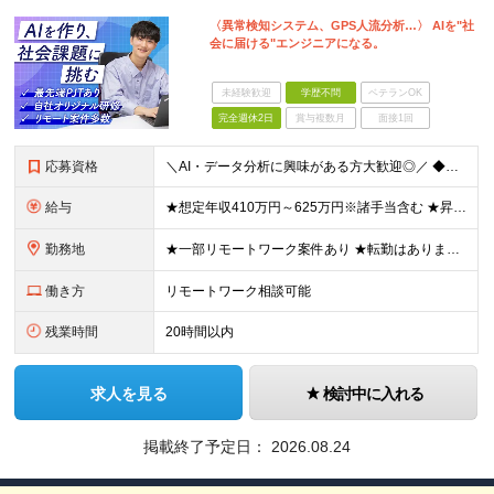
〈異常検知システム、GPS人流分析…〉 AIを"社
会に届ける"エンジニアになる。
未経験歓迎
学歴不問
ベテランOK
完全週休2日
賞与複数月
面接1回
応募資格
＼AI・データ分析に興味がある方大歓迎◎／ ◆学歴不問 ◆Python、SQLの実務経験をお持ちの方 ┗データ抽出・加工、Web開発、分析業務等のご経験がある方 ＊「次への成長意欲」が何よりの武器に
給与
★想定年収410万円～625万円※諸手当含む ★昇給年1回(25％アップの実績あり/当社では5％以上の昇給が7割ほどです) ★経験・能力を考慮の上で、加給・優遇します 月給30万円～50万円 ※経
勤務地
★一部リモートワーク案件あり ★転勤はありません ★U・Iターン歓迎 東京・神奈川のプロジェクト拠点 または横浜オフィスでの勤務です。 ＜プロジェクト拠点について＞ ■東京23区内が7割 ■神奈川
働き方
リモートワーク相談可能
残業時間
20時間以内
求人を見る
検討中に入れる
掲載終了予定日：
2026.08.24