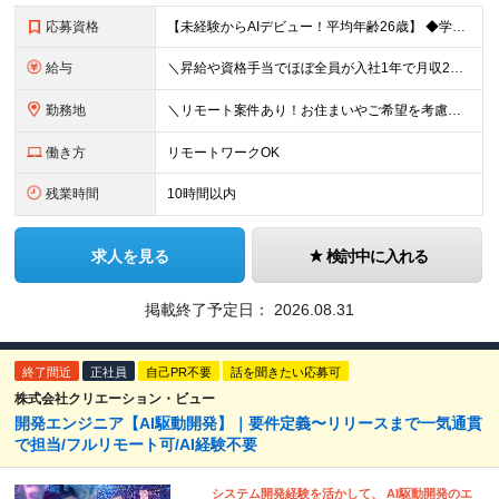
応募資格
【未経験からAIデビュー！平均年齢26歳】 ◆学歴不問 ◆職種・業種未経験歓迎 ◆第二新卒歓迎 ＼下記に当てはまるあなたをお待ちしています！／ □AIを「つかう側」から「つくる側」になりたい方 □未
給与
＼昇給や資格手当でほぼ全員が入社1年で月収2万円UP！／ 【経験者】 月給25万円～＋資格手当（1種類につき月1万円以上） 【未経験者】 月給20万円～＋資格手当（1種類につき月1万円以上） ※月
勤務地
＼リモート案件あり！お住まいやご希望を考慮した案件で働ける◎／ 本社または東京・神奈川・千葉・埼玉の各プロジェクト先にて勤務いただきます 【本社】 東京都港区六本木4-8-5 和幸ビル7F ※（
働き方
リモートワークOK
残業時間
10時間以内
求人を見る
検討中に入れる
掲載終了予定日：
2026.08.31
終了間近
正社員
自己PR不要
話を聞きたい応募可
株式会社クリエーション・ビュー
開発エンジニア【AI駆動開発】｜要件定義〜リリースまで一気通貫
で担当/フルリモート可/AI経験不要
システム開発経験を活かして、 AI駆動開発のエ