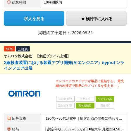
残業時間
10時間以内
求人を見る
検討中に入れる
掲載終了予定日：
2026.08.31
NEW
正社員
オムロン株式会社 【東証プライム上場】
X線検査装置における装置アプリ開発(AIエンジニア）/typeオンラ
インフェア出展
エンジニアのアイデアが製品に直結する。 最先
端のAI技術で世界のモノづくりを支える──。
未経験歓迎
学歴不問
ベテランOK
完全週休2日
賞与複数月
面接1回
応募資格
【20代〜30代活躍中｜顧客起点の開発に携わりたい方歓迎】 ┃必須条件 ■C言語による組み込み実装経験をお持ちの方 ■既存課題に対し、AIでの現実的な解決方法を要件設計した経験をお持ちの方 ■仕様や要
給与
┃想定年収550万～850万円 ■短大卒 月給224,500円～ ■高専卒 月給262,000円～ ■大学卒 月給287,000円～ ■修士了 月給314,000円～ ■博士了 月給355,