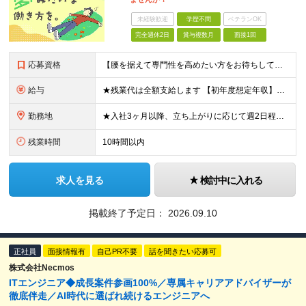
未経験歓迎
学歴不問
ベテランOK
完全週休2日
賞与複数月
面接1回
応募資格
【腰を据えて専門性を高めたい方をお待ちしています】 ●SQLを用いた開発、または運用保守の実務経験をお持ちの方 ※学歴不問 ★以下の経験をお持ちの方は歓迎いたします！ ・Java、.NET、Pyth
給与
★残業代は全額支給します 【初年度想定年収】357万円 ～ 512万5000円 ＜経験浅めの場合＞ 月給25万5000円 ～ 37.5万円 ＜3年相当の経験をお持ちの場合＞ 月給30万円 ～ 37
勤務地
★入社3ヶ月以降、立ち上がりに応じて週2日程度の在宅勤務が可能です！ ★転勤はありません 大阪府内のプロジェクト先、またはリモートワークでの勤務となります 【本社】 大阪府大阪市淀川区西中島3丁目
残業時間
10時間以内
求人を見る
検討中に入れる
掲載終了予定日：
2026.09.10
正社員
面接情報有
自己PR不要
話を聞きたい応募可
株式会社Necmos
ITエンジニア◆成長案件参画100%／専属キャリアアドバイザーが
徹底伴走／AI時代に選ばれ続けるエンジニアへ