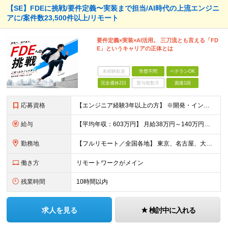
【SE】FDEに挑戦/要件定義〜実装まで担当/AI時代の上流エンジニ
アに/案件数23,500件以上/リモート
要件定義×実装×AI活用。 三刀流とも言える「FD
E」というキャリアの正体とは
未経験歓迎
学歴不問
ベテランOK
完全週休2日
賞与複数月
面接1回
応募資格
【エンジニア経験3年以上の方】 ※開発・インフラ・工程・言語一切不問 ※文理・学歴不問 【歓迎条件】 ◆Python実務経験がある方 ◆LLM・生成AIを使った開発経験がある方 ◆要件定義・顧客折衝
給与
【平均年収：603万円】 月給38万円～140万円＋諸手当（経験者） 【平均年収603万円】 ※案件の契約内容や昇給額などはすべて開示します。 ※経験や能力を考慮し決定します。 ※月給には固定残業
勤務地
【フルリモート／全国各地】 東京、名古屋、大阪、福岡を中心とした全国のプロジェクトにアサイン。 ※プロジェクトは完全選択制です。 ※フルリモート、ハイブリッド型、常駐案件から自由に選択可能です。 ※転
働き方
リモートワークがメイン
残業時間
10時間以内
求人を見る
検討中に入れる