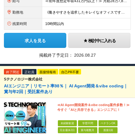
給与
≪初年度想定年収431万円以上！≫ 月給28万7,825円～＋賞与年2回 ※上記金額には月20時間分(3万8,900円～)の見込み残業代を含み、超過した分は別途全額支給します。 ※経験やスキルを考慮
勤務地
《働きやすさを追求したキレイなオフィスです！》 【本社】 東京都新宿区新宿4-3-25 TOKYU REIT新宿ビル8F 【ラーニングセンター】 東京都渋谷区千駄ヶ谷5-32-10 南新宿SKビル6
残業時間
10時間以内
求人を見る
検討中に入れる
掲載終了予定日：
2026.08.27
終了間近
正社員
面接情報有
自己PR不要
Sテクノロジー株式会社
AIエンジニア｜リモート率98％｜ AI Agent開発＆vibe coding｜
賞与年2回｜受託案件あり
≪AI Agent開発案件＆vibe coding案件多数！≫
今すぐ「AIと共存できる」エンジニアに！
未経験歓迎
学歴不問
ベテランOK
完全週休2日
賞与複数月
面接1回