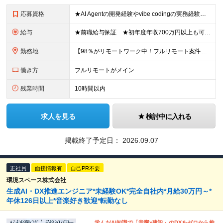
応募資格
★AI Agentの開発経験やvibe codingの実務経験は不問！ ■開発エンジニアとしての実務経験をお持ちの方 ■AI Agentの仕組みを理解している、またはClaude Code、Code
給与
★前職給与保証 ★初年度年収700万円以上も可能 月給34万円～75万円＋賞与年2回＋各種手当 ◎スキルや経験などを考慮。前職から給与アップをお約束します！ ◎上記月給には固定残業代30時間分(6
勤務地
【98％がリモートワーク中！フルリモート案件も豊富】 秋葉原オフィス、福岡オフィス、 リモートワークまたは全国のプロジェクト先にて勤務となります ※転勤はありません ＜本社＞ 東京都台東区台東4-
働き方
フルリモートがメイン
残業時間
10時間以内
求人を見る
検討中に入れる
掲載終了予定日：
2026.09.07
正社員
面接情報有
自己PR不要
環境スペース株式会社
生成AI・DX推進エンジニア*未経験OK*完全自社内*月給30万円～*
年休126日以上*音楽好き歓迎*転勤なし
学んだAI知識で「音響×建設」のDXをゼロから推