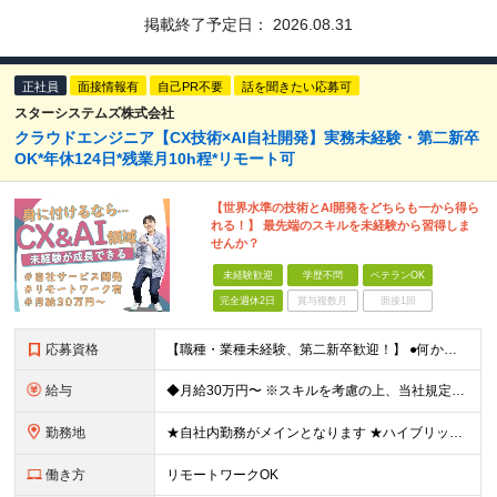
掲載終了予定日：
2026.08.31
正社員
面接情報有
自己PR不要
話を聞きたい応募可
スターシステムズ株式会社
クラウドエンジニア【CX技術×AI自社開発】実務未経験・第二新卒
OK*年休124日*残業月10h程*リモート可
【世界水準の技術とAI開発をどちらも一から得ら
れる！】 最先端のスキルを未経験から習得しま
せんか？
未経験歓迎
学歴不問
ベテランOK
完全週休2日
賞与複数月
面接1回
応募資格
【職種・業種未経験、第二新卒歓迎！】 ●何かしらの社会人経験をお持ちの方 ※学歴不問 ＜こんな方にピッタリです！＞ ●稀有なスキルや知識を習得したい方 ●世界基準で使われる技術を身に付けたい方 ●最
給与
◆月給30万円〜 ※スキルを考慮の上、当社規定により優遇いたします ※試用期間3ヶ月あり（給与・待遇は変わりません） ※上記の給与には固定残業代40時間分（71,429円～）を含みます。超過分は別途
勤務地
★自社内勤務がメインとなります ★ハイブリッド型の勤務形態です（月の半分は出社、残りの半分はリモートワーク） ┗未経験スタートの場合、プロジェクトや成長に応じてリモートワークを行います ※案件によって
働き方
リモートワークOK