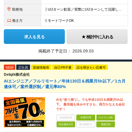
勤務地
┃UIJターン歓迎／実際にUIJターンして活躍している社員多数 ┃マイカー、バイク通勤可 ◇京都・大阪からのアクセスも良好 └京都駅から約20分 └大阪駅から約50分 【草津事業所】 滋賀県草津市
働き方
リモートワークOK
求人を見る
検討中に入れる
掲載終了予定日：
2026.09.03
NEW
正社員
面接情報有
自己PR不要
話を聞きたい応募可
Delight株式会社
AIエンジニア／フルリモート／年休130日＆残業月5h以下／1カ月
連休可／案件選択制／還元率80%
AIを"使う側"に。でも年休130日＆残業月5h以
下。 最先端も休みやすさも、両方かなえる会社
です！
未経験歓迎
学歴不問
ベテランOK
完全週休2日
賞与複数月
面接1回