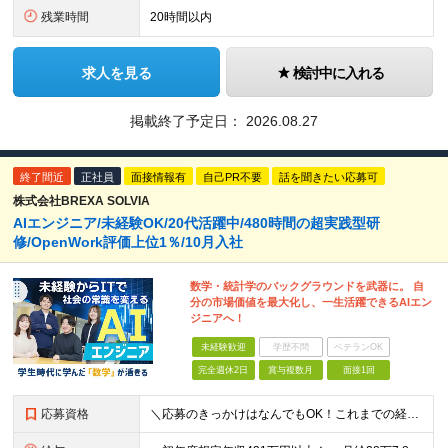
残業時間
20時間以内
求人を見る
検討中に入れる
掲載終了予定日：
2026.08.27
終了間近
正社員
面接情報有
自己PR不要
話を聞きたい応募可
株式会社BREXA SOLVIA
AIエンジニア/未経験OK/20代活躍中/480時間の超実践型研
修/OpenWork評価上位1％/10月入社
数学・統計学のバックグラウンドを武器に。 自
分の市場価値を最大化し、一生活躍できるAIエン
ジニアへ！
未経験歓迎
学歴不問
ベテランOK
完全週休2日
賞与複数月
面接1回
応募資格
＼応募のきっかけはなんでもOK！これまでの経験よりも「ITに興味がある」「前職の経験を活かしてキャリアチェンジしたい」という気持ちを重視しています／ ◆年齢30歳まで（若年層の長期キャリア形成のため