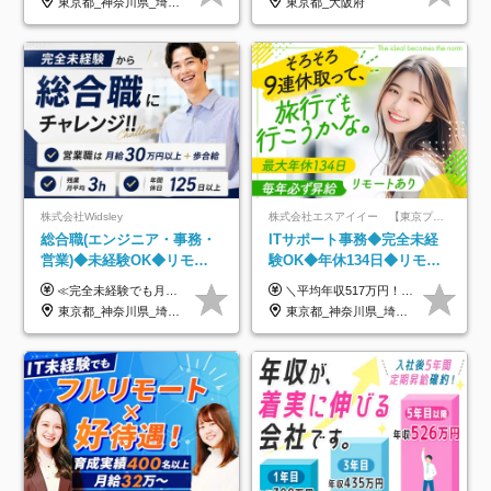
東京都_神奈川県_埼玉県_千葉県_大阪府_愛知県_北海道_青森県_岩手県_宮城県_秋田県_山形県_福島県_茨城県_栃木県_群馬県_新潟県_山梨県_長野県_富山県_石川県_福井県_静岡県_岐阜県_三重県_兵庫県_京都府_滋賀県_奈良県_和歌山県_広島県_岡山県_鳥取県_島根県_山口県_徳島県_香川県_愛媛県_高知県_福岡県_熊本県_佐賀県_長崎県_大分県_宮崎県_鹿児島県_沖縄県
東京都_大阪府
制度
株式会社Widsley
株式会社エスアイイー 【東京プロマーケット上場】
総合職(エンジニア・事務・
ITサポート事務◆完全未経
営業)◆未経験OK◆リモー
験OK◆年休134日◆リモー
トあり◆残業月3h◆服装髪
トOK◆残業月7h以下◆賞与
≪完全未経験でも月給40万円以上も可能です！≫ -------------- 【1】ITエンジニア 月給26万円～50万円＋プロジェクト手当＋資格手当 【2】IT事務、営業事務 月給26万円～50万円＋プロジェクト手当＋資格手当 ≪【1】【2】共通≫ ★上記給与には固定残業代20時間分(月3万719円～)を含みます。残業が超過した場合は、追加支給します(残業は月平均3時間とほぼ発生しません。残業がなくても、固定残業代は支給されます) ★試用期間6ヵ月あり（期間中は月給23万1000円～。固定残業代20時間分3万719円～を含む／超過分は別途支給） -------------- 【3】SES営業、SaaS営業 月給30万円以上＋インセンティブ＋各種手当 ★上記給与には固定残業代45時間分(月7万6967円～)を含みます。残業が超過した場合は、追加支給します(残業は月平均3時間とほぼ発生しません。残業がなくても、固定残業代は支給されます) ★試用期間6ヵ月あり(期間中も給与や福利厚生は同じです)
＼平均年収517万円！入社5年目まで毎年必ず昇給／ ■賞与年3回 ■年収800万円以上も可 ■入社3年以上の平均年収469.2万円 月給23万2000円以上＋賞与年3回＋各種手当 ☆入社5年目まで最大1万5000円の定期昇給を確約 ┃各種手当充実 ・規定の資格を取得すれば、2000円～5万円を毎月支給（2万4000円～60万円／年） ・研修中に取得した取得率95％の資格でも研修後の給料UP ※月給は年齢・経験・能力を考慮して、優遇いたします ※上記月給金額は固定残業代（20時間/3万1300円円以上）を含み、超過分は別途支給いたします ※試用期間（6ヶ月）は月給に変動はありますが、その他待遇に差異はありません ├入社後1ヶ月～3ヶ月間は、月給20万1900円となります └上記金額は固定残業代（10時間／1万6000円）を含み、超過分は別途支給いたします
型自由
年3回◆5年目まで必ず昇給
東京都_神奈川県_埼玉県_千葉県_大阪府_愛知県_北海道_青森県_岩手県_宮城県_秋田県_山形県_福島県_茨城県_栃木県_群馬県_新潟県_山梨県_長野県_富山県_石川県_福井県_静岡県_岐阜県_三重県_兵庫県_京都府_滋賀県_奈良県_和歌山県_広島県_岡山県_鳥取県_島根県_山口県_徳島県_香川県_愛媛県_高知県_福岡県_熊本県_佐賀県_長崎県_大分県_宮崎県_鹿児島県_沖縄県
東京都_神奈川県_埼玉県_千葉県_大阪府_愛知県_北海道_青森県_岩手県_宮城県_秋田県_山形県_福島県_茨城県_栃木県_群馬県_新潟県_山梨県_長野県_富山県_石川県_福井県_静岡県_岐阜県_三重県_兵庫県_京都府_滋賀県_奈良県_和歌山県_広島県_岡山県_鳥取県_島根県_山口県_徳島県_香川県_愛媛県_高知県_福岡県_熊本県_佐賀県_長崎県_大分県_宮崎県_鹿児島県_沖縄県