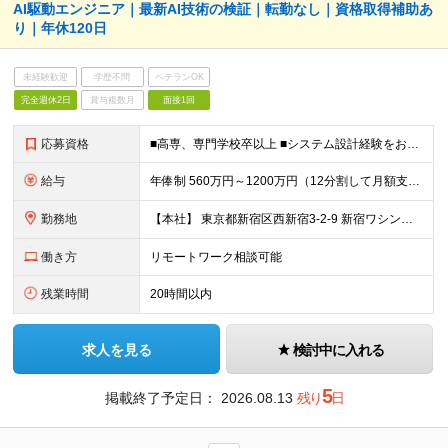
AI駆動エンジニア｜最新AI技術の検証｜転勤なし｜資格取得補助あ
り｜年休120日
未経験歓迎
学歴不問
ベテランOK
完全週休2日
賞与複数月
面接1回
応募資格
■高専、専門学校卒以上 ■システム設計経験をお持ちの方 ┗業務システム・Webシステムの基本設計〜詳細設計の実務経験（4年以上目安） ┗顧客向け設計書・運用手順書、社内向け検証レポートなど、 対象に
給与
年俸制 560万円～1200万円（12分割して月額支給） ※経験やスキルを考慮して決定します。 ※年額（基本給）：4,606,188円～ ※その他固定手当/月：5,000円 ※固定残業手当/月：82
勤務地
【本社】 東京都新宿区西新宿3-2-9 新宿ワシントンホテルビル本館2F または 東京都千代田区神田錦町2-2-1 KANDA SQUARE 11F Wework または 都内近郊のクライアン
働き方
リモートワーク相談可能
残業時間
20時間以内
求人を見る
検討中に入れる
5
掲載終了予定日：
2026.08.13
残り
日