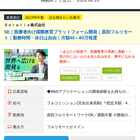
掲載終了予定日：
2026.08.20
業務委託
自己PR不要
話を聞きたい応募可
Ｓｏｒａｌｉｓ株式会社
SE｜医療者向け国際教育プラットフォーム開発｜原則フルリモー
ト｜勤務時間・休日は自由｜月額40～80万程度
＜あなたの技術で、医療教育の革新に貢献！＞
世の中にないものを自ら生み出す、夢中になれる
開発へ
未経験歓迎
学歴不問
ベテランOK
完全週休2日
賞与複数月
面接1回
応募資格
◆Webアプリケーションの開発経験をお持ちの方（年数不問） ◆大卒以上 ◆英語での日常会話ができる方
給与
フルコミッション(完全出来高制) ┗想定月額：40万円～80万円 ┗稼働日数や時間は全て自由。自分のペースで働けます。 【収益モデル】 月20〜40時間稼働：月額15〜30万円 ※試用期間はありませ
勤務地
原則フルリモートワークOK／通勤不要 ※開発の熱量を共有するため、出社できる範囲にお住まいの方を想定。 ◆オフィス 東京都港区高輪3丁目25-29 Ave.Takanawa 5階エキスパートオフィス
働き方
フルリモートがメイン