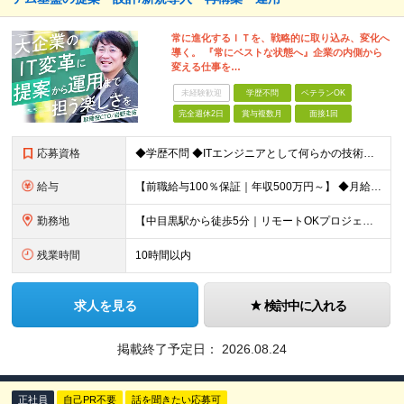
常に進化するＩＴを、戦略的に取り込み、変化へ
導く。 『常にベストな状態へ』企業の内側から
変える仕事を…
未経験歓迎
学歴不問
ベテランOK
完全週休2日
賞与複数月
面接1回
応募資格
◆学歴不問 ◆ITエンジニアとして何らかの技術実務経験（職種問わず） ＜こんな方におすすめです！＞ ・要件定義やクライアントとの折衝など上流工程の経験を積みたい方 ・顧客の業務改善などにも踏み込ん
給与
【前職給与100％保証｜年収500万円～】 ◆⽉給41万7,000円〜＋業績(決算)賞与 ※上記の金額は、あくまで当社希望求人の基準提示額です。 ※個々人経験・能力などを充分考慮し決定します。 ※
勤務地
【中目黒駅から徒歩5分｜リモートOKプロジェクトあり】 下記プロジェクト先での勤務となります。 ◆プロジェクト先 東京都⽬⿊区上⽬⿊ ◆本社 東京都港区西新橋3-5-9 HOYO新虎ビル 10F
残業時間
10時間以内
求人を見る
検討中に入れる
掲載終了予定日：
2026.08.24
正社員
自己PR不要
話を聞きたい応募可