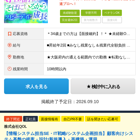
速プロへ！
未経験歓迎
学歴不問
ベテランOK
完全週休2日
賞与複数月
面接1回
応募資格
＊34歳までの方は【面接確約】！＊ ★未経験OK＆経歴一切不問！ ★正社員デビューの方も歓迎します！ ★第二新卒・既卒歓迎 ★学歴不問 ＊専属の講師や1on1のサポートもあり、安心してスタートできま
給与
■昇給年2回 ■みなし残業なし＆残業代全額負担 ■資格取得報奨金あり（5,000円～10万円） ★IT系の資格をお持ちの方は【月給30万円～】スタートが可能！ 月給21万5000円～60万円 未経
勤務地
★大阪府内の通える範囲内での勤務 ★転勤なし！ 【新入社員研修の実施場所】 オフィス：大阪府大阪市北区西天満4-3-17 MF西天満ビル12F ※研修後は大阪府内の各プロジェクト先となります。 ※
残業時間
10時間以内
求人を見る
検討中に入れる
掲載終了予定日：
2026.09.10
終了間近
正社員
面接情報有
自己PR不要
話を聞きたい応募可
株式会社QOL
【情報システム担当SE・IT戦略/システム企画担当】顧客向けシス
テム基盤の提案・設計/新規導入・再構築・運用