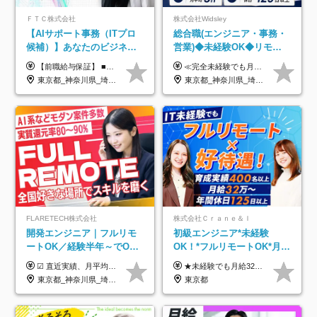
ＦＴＣ株式会社
株式会社Widsley
【AIサポート事務（ITプロ
総合職(エンジニア・事務・
候補）】あなたのビジネス
営業)◆未経験OK◆リモー
経験をAI業界で活かす◆IT
トあり◆残業月3h◆服装髪
【前職給与保証】 ■未経験者： 月給30万円～35万円 ■ローキャリア（経験目安1年程度）： 月給35万円～40万円 ■経験者（経験目安3年以上）： 月給40万円～60万円 ■即戦力（経験目安5年以上）： 月給45万円～80万円 ※上記金額には固定残業代30時間分 【未経験者5万5000円～7万3000円、 ローキャリア6万4000円～7万3000円、 経験者5万8000円～10万9000円、 即戦力8万2000円～14万5000円】を含みます。 ※30時間を超える場合は追加で全額支給します。 ※経験・能力・前職給与などを総合的に評価したうえでご納得いただけるよう個別決定。 未経験者の場合、前職給与とポテンシャルを査定のうえ決定いたします。 ※日本国内でのIT業界経験、または同等の実務経験と能力に応じて決定します。 ※前職給与は日本円かつ、日本国内での実績に基づき評価します。 【納得の評価システム】 ★クォーター毎に査定する評価制度導入！ 明確な評価基準で翌年度年収を上げましょう！ ★評価対象期間に在籍中のほとんどの社員が昇給し 年収アップを実現しています！ ★様々なインセンティブ制度を用意し多角的に正当評価しています！ ※試用期間6カ月（期間中の待遇等に差異なし）
≪完全未経験でも月給40万円以上も可能です！≫ -------------- 【1】ITエンジニア 月給26万円～50万円＋プロジェクト手当＋資格手当 【2】IT事務、営業事務 月給26万円～50万円＋プロジェクト手当＋資格手当 ≪【1】【2】共通≫ ★上記給与には固定残業代20時間分(月3万719円～)を含みます。残業が超過した場合は、追加支給します(残業は月平均3時間とほぼ発生しません。残業がなくても、固定残業代は支給されます) ★試用期間6ヵ月あり（期間中は月給23万1000円～。固定残業代20時間分3万719円～を含む／超過分は別途支給） -------------- 【3】SES営業、SaaS営業 月給30万円以上＋インセンティブ＋各種手当 ★上記給与には固定残業代45時間分(月7万6967円～)を含みます。残業が超過した場合は、追加支給します(残業は月平均3時間とほぼ発生しません。残業がなくても、固定残業代は支給されます) ★試用期間6ヵ月あり(期間中も給与や福利厚生は同じです)
未経験OK◆目指せるコンサ
型自由
東京都_神奈川県_埼玉県_千葉県
東京都_神奈川県_埼玉県_千葉県_大阪府_愛知県_北海道_青森県_岩手県_宮城県_秋田県_山形県_福島県_茨城県_栃木県_群馬県_新潟県_山梨県_長野県_富山県_石川県_福井県_静岡県_岐阜県_三重県_兵庫県_京都府_滋賀県_奈良県_和歌山県_広島県_岡山県_鳥取県_島根県_山口県_徳島県_香川県_愛媛県_高知県_福岡県_熊本県_佐賀県_長崎県_大分県_宮崎県_鹿児島県_沖縄県
ル
FLARETECH株式会社
株式会社Ｃｒａｎｅ＆Ｉ
開発エンジニア｜フルリモ
初級エンジニア*未経験
ートOK／経験半年～でOK
OK！*フルリモートOK*月給
／実質還元率80～90%／前
32万～*残業月9.8h*1ヶ月の
☑︎ 直近実績、月平均17,000円の昇給 ☑︎ 前職給与100%保証 ☑︎ 実質還元率80～90% ☑︎ 待機時も給与は満額支給 月給35万円～70万円＋交通費など各種手当 ※想定年収：4,200,000円～10,560,000円 ※経験・能力等を考慮の上で決定します。 ※上記金額には、みなし残業手当（50時間分・104,000円～212,000円）を含みます。超過分は別途追加支給します。 ┗残業時間は月平均10時間、多い時でも20時間程度と安定しております ★単価連動型の給与体系ではないため、万が一待機になってもその間の給与は満額支給しています。 ＜1年間の昇給事例をご紹介！＞ ・20代/フロントエンドエンジニア：月給274,000円→月給362,000円（＋88,000円/月） ・20代/iOSエンジニア：月給237,000円→月給287,000円（＋50,000円/月） ・20代/Androidエンジニア：月給316,000円→月給374,000円（＋58,000円/月） ・30代/Javaエンジニア（上流）：月給340,000円→月給418,000円（＋78,000円/月） ・30代/PMO：月給340,000円→月給418,000円（＋78,000円/月）
★未経験でも月給32万円スタート★ 月収32万円～35万円＋各種手当（資格手当だけで毎月15万の上乗せ実績あり！） ★資格手当豊富！1資格につき最大3万円支給 ★功績手当の導入で、毎月のお給与に上乗せで最大10万円支給している社員も！ ★1回の昇級で年収数十万UPも可 ★ゆくゆくは年収1000万以上も目指せる 年俸384万円～1,162万8,000円（12分割） ※経験・スキルを考慮の上決定します ※上記金額には固定残業代（月30h分・60,800円～66,500円）を含みます ※超過分は別途全額支給します ※試用期間2ヶ月間あり（その他待遇に差異はありません）
給保証／AI系など最先端案
研修*資格取得率100％
東京都_神奈川県_埼玉県_千葉県_大阪府_愛知県_北海道_青森県_岩手県_宮城県_秋田県_山形県_福島県_茨城県_栃木県_群馬県_新潟県_山梨県_長野県_富山県_石川県_福井県_静岡県_岐阜県_三重県_兵庫県_京都府_滋賀県_奈良県_和歌山県_広島県_岡山県_鳥取県_島根県_山口県_徳島県_香川県_愛媛県_高知県_福岡県_熊本県_佐賀県_長崎県_大分県_宮崎県_鹿児島県_沖縄県
東京都
件多数