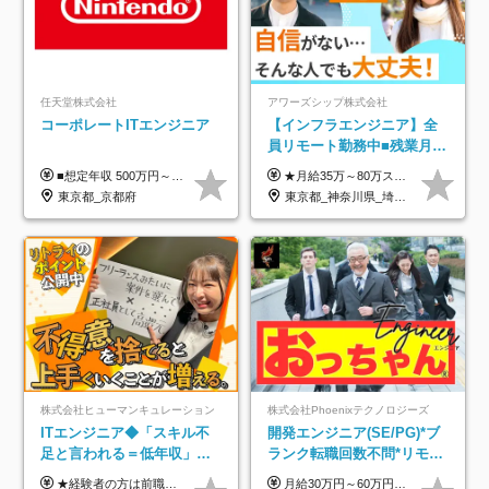
任天堂株式会社
アワーズシップ株式会社
コーポレートITエンジニア
【インフラエンジニア】全
員リモート勤務中■残業月
3h■最大3ヶ月の連休あり■
■想定年収 500万円～900万円 月給制 月給278,000円～ ※残業が発生した場合、残業代を別途全額支給します ※試用期間2ヶ月あり(待遇や給与に差異はありません)
★月給35万～80万スタートも可 【未経験の方】 ■月給26万～80万＋賞与年2回（年2ヶ月分） 【何かしらのインフラエンジニア経験をお持ちの方】 ■月給35万～80万＋賞与年2回（年2ヶ月分） ※スキル・経験などを考慮し決定します ※試用期間6ヶ月あり。期間中は契約社員となります。その他の待遇に差異はありません（試用期間終了後、昇給の可能性あり） ※上記金額には固定残業代（月30時間分／4万9600円～15万2600円）を含みます。超過分は別途支給いたします。 ＼頑張りはインセンティブで還元！／ クライアントに貢献度を評価され、当社のエンジニアが追加で案件に参画することになるなど、会社にとって利益になる行動はしっかり評価します。 会社の成長に貢献できていることを実感でき、「もっと頑張ろう」と思える体制づくりを整えています！
年休126日■20～30代活躍
東京都_京都府
東京都_神奈川県_埼玉県_千葉県_大阪府
中！
株式会社ヒューマンキュレーション
株式会社Phoenixテクノロジーズ
ITエンジニア◆「スキル不
開発エンジニア(SE/PG)*ブ
足と言われる＝低年収」で
ランク転職回数不問*リモー
はない！｜ 不安を克服し、
ト案件多数*残業ほぼ0*通院
★経験者の方は前職の年収以上を保証します ★案件単価を開示した上で80％以上を還元します 月給25万円以上＋賞与年2回 ※経験や能力を考慮の上で優遇します ※試用期間が3ヶ月(その間の給与・待遇・雇用形態に変更はありません) ※月給には月20時間分のみなし残業手当(5万円)を含みます(超過分は別途支給) ★残業平均は月10時間以下ですので、毎月10時間分程度はお得です！
月給30万円～60万円+住宅手当+職能手当+役職手当+決算賞与+報奨金 ※経験・能力を考慮し、優遇します ※給与には20時間分のみなし時間外手当(3万7000円以上)を含みます(超過時間分は別途追加支給) ※試用期間3～6ヵ月あり(その間の給与、待遇に差異なし) ※場合によって契約社員での採用の可能性あり(面接時に応相談)