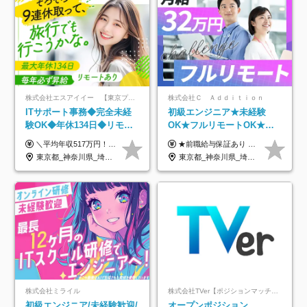
株式会社エスアイイー 【東京プロマーケット上場】
株式会社Ｃ Ａｄｄｉｔｉｏｎ
ITサポート事務◆完全未経
初級エンジニア★未経験
験OK◆年休134日◆リモー
OK★フルリモートOK★月
トOK◆残業月7h以下◆賞与
給32万円～★残業月10h＆
＼平均年収517万円！入社5年目まで毎年必ず昇給／ ■賞与年3回 ■年収800万円以上も可 ■入社3年以上の平均年収469.2万円 月給23万2000円以上＋賞与年3回＋各種手当 ☆入社5年目まで最大1万5000円の定期昇給を確約 ┃各種手当充実 ・規定の資格を取得すれば、2000円～5万円を毎月支給（2万4000円～60万円／年） ・研修中に取得した取得率95％の資格でも研修後の給料UP ※月給は年齢・経験・能力を考慮して、優遇いたします ※上記月給金額は固定残業代（20時間/3万1300円円以上）を含み、超過分は別途支給いたします ※試用期間（6ヶ月）は月給に変動はありますが、その他待遇に差異はありません ├入社後1ヶ月～3ヶ月間は、月給20万1900円となります └上記金額は固定残業代（10時間／1万6000円）を含み、超過分は別途支給いたします
★前職給与保証あり ★月給32万円以上＋インセンティブあり 月給32万円以上＋インセンティブ＋各種手当 ※上記には固定残業代（月30時間・44,400円～）を含みます ※超過分は別途支給します ※試用期間はございません ★＼成果＝あなたの収入／★ 【1】案件単価ー8万円＝あなたの給与 参画したプロジェクトの案件単価から 一律8万円引いた金額があなたの給与です！ （月給例） ■1人称での構築・小規模な詳細設計 案件単価55万円ー8万円＝月給47万円（還元率85.5%） ■大型案件の設計・構築やプロジェクト管理 案件単価90万円ー8万円＝月給82万円（還元率91.1%） ‥‥‥‥‥‥‥‥‥‥‥‥‥‥‥‥‥‥ 【2】月給の他にも豊富なインセンティブあり 全員が月3～13万円のインセンティブをゲットしています！ ≪インセンティブ制度≫ 稼働している現場で増員・交代が発生し、 当社の人員を配属が決定した際に支給。 ◇C Addition正社員が参画 ：実粗利の10%／毎月 ◇協力会社所属の社員が参画：実粗利の30%／毎月 ≪リファラル制度≫ あなたの知り合いが当社のメンバーになった際に、 毎月1人あたり2万円支給します◎ ‥‥‥‥‥‥‥‥‥‥‥‥‥‥‥‥‥‥
年3回◆5年目まで必ず昇給
年休120日以上★副業可
東京都_神奈川県_埼玉県_千葉県_大阪府_愛知県_北海道_青森県_岩手県_宮城県_秋田県_山形県_福島県_茨城県_栃木県_群馬県_新潟県_山梨県_長野県_富山県_石川県_福井県_静岡県_岐阜県_三重県_兵庫県_京都府_滋賀県_奈良県_和歌山県_広島県_岡山県_鳥取県_島根県_山口県_徳島県_香川県_愛媛県_高知県_福岡県_熊本県_佐賀県_長崎県_大分県_宮崎県_鹿児島県_沖縄県
東京都_神奈川県_埼玉県_千葉県_大阪府_愛知県_北海道_青森県_岩手県_宮城県_秋田県_山形県_福島県_茨城県_栃木県_群馬県_新潟県_山梨県_長野県_富山県_石川県_福井県_静岡県_岐阜県_三重県_兵庫県_京都府_滋賀県_奈良県_和歌山県_広島県_岡山県_鳥取県_島根県_山口県_徳島県_香川県_愛媛県_高知県_福岡県_熊本県_佐賀県_長崎県_大分県_宮崎県_鹿児島県_沖縄県
株式会社ミライル
株式会社TVer【ポジションマッチ登録】
初級エンジニア/未経験歓迎/
オープンポジション