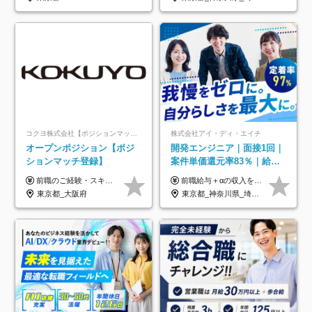
コクヨ株式会社【ポジションマッチ登録】
株式会社アイ・ディ・エイチ
オープンポジション【ポジ
開発エンジニア｜面接1回｜
ションマッチ登録】
案件単価還元率83％｜給与
UP保証｜年休140日｜在宅
前職のご経験・スキル等を考慮して決定します。
前職給与＋αの収入を保証 月給42万円～120万円＋各種手当＋賞与 給与基準が明確かつ高還元です。 一人ひとりが安定した環境のもと、長く活躍できる職場を目指しています。 ※平均年収650万円 ・還元率83％ ・各種手当について 職能手当／職務手当／資格手当／営業手当 など ※前職での経験・能力、給与などを考慮の上、当社規定により優遇いたします ※試用期間あり（3ヶ月／期間中の条件に変動はありません） ※上記金額には固定残業代（78,948円～225,564円/月30時間分）を含みます 超過分は別途全額支給いたします ・年収UPを保証 過去には転職時に〈年収200万円UP〉したエンジニアも在籍しています。入社時だけでなく、入社後も安心の給与水準で働ける環境です。キャリアや技術力が正当に評価されていないと感じていたら、一度面接でお話ししましょう！ 当社では管理職の人数は最低限にし、無駄な管理をしません。その費用削減分を社員の給与に還元しています！
利用率9割｜独立支援・副業
東京都_大阪府
東京都_神奈川県_埼玉県_千葉県_大阪府_愛知県_北海道_青森県_岩手県_宮城県_秋田県_山形県_福島県_茨城県_栃木県_群馬県_新潟県_山梨県_長野県_富山県_石川県_福井県_静岡県_岐阜県_三重県_兵庫県_京都府_滋賀県_奈良県_和歌山県_広島県_岡山県_鳥取県_島根県_山口県_徳島県_香川県_愛媛県_高知県_福岡県_熊本県_佐賀県_長崎県_大分県_宮崎県_鹿児島県_沖縄県
制度