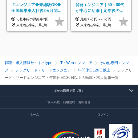
ITエンジニア◆未経験OK◆
開発エンジニア｜50～60代
全国募集◆入社後2ヵ月間は
が中心に活躍｜定年後の給
研修のみ◆フルリモート
与減ナシ｜年収50万円アッ
＼基本給の昇給年2回＆プロジェクト手当による昇給年12回！！／ 【経験者の場合】 月給33万円～70万円＋プロジェクト手当＋資格手当 ★スキルや経験を考慮の上、優遇します ★上記給与には固定残業代20時間分(月4万3883円～)を含みます。残業が超過した場合は、追加支給します(残業は月平均3時間とほぼ発生しません。残業がなくても、固定残業代は支給されます) ★試用期間中も、月給や福利厚生等は同じです ---------- 【未経験者の場合】 月給26万円～50万円＋プロジェクト手当＋資格手当 ★スキルや経験を考慮の上、優遇します ★上記給与には固定残業代20時間分(月3万719円～)を含みます。残業が超過した場合は、追加支給します(残業は月平均3時間とほぼ発生しません。残業がなくても、固定残業代は支給されます) ★試用期間6ヵ月あり ・1ヶ月目～：月給23万円～ ・2ヶ月目～6ヶ月目：月給23万円～＋プロジェクト手当1～3万円 （上記給与にはそれぞれ固定残業代20時間分(月3万719円～)を含み、超過した場合は追加支給します。） ---------- 【プロジェクト手当について】 参画するプロジェクトの単価に応じて毎月の歩合給を支給します 業界内でもトップクラスの高還元です！
月給35万円～70万円（固定残業代30時間分63,869円～を含む）+賞与年1回 ※30時間を超える分は別途支給します ●これまでのご経験・スキル・前職給与をできる限り考慮します ●待機期間も給与を100％支給します ●試用期間中も給与や福利厚生は同じです ≪年収を維持しながら長く働けます！≫ 一般的な企業では55歳や60歳を機に年収が下がりますが、 当社は役職などではなく「スキルや経験」で評価。 エンジニアとして長く働きながら あなたにふさわしい年収を維持できます！
OK◆残業月3h◆服装髪型自
プ実績／昇給率92％（直近3
東京都_神奈川県_埼玉県_千葉県_大阪府_愛知県_北海道_青森県_岩手県_宮城県_秋田県_山形県_福島県_茨城県_栃木県_群馬県_新潟県_山梨県_長野県_富山県_石川県_福井県_静岡県_岐阜県_三重県_兵庫県_京都府_滋賀県_奈良県_和歌山県_広島県_岡山県_鳥取県_島根県_山口県_徳島県_香川県_愛媛県_高知県_福岡県_熊本県_佐賀県_長崎県_大分県_宮崎県_鹿児島県_沖縄県
東京都_神奈川県_埼玉県_千葉県
由
年）
転職・求人情報サイトのtype
IT・Webエンジニア
その他専門エンジニ
ア
テックリード・リードエンジニア
年間休日120日以上
テックリ
ード・リードエンジニア × 年間休日120日以上の転職・求人情報一覧
ほかの職種で探し直す
求人掲載・利用規約・お問合せ
ホーム
ログイン