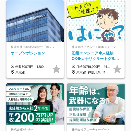
株式会社日本経済新聞社【ポジションマッチ登録】
株式会社リクルートR&Dスタッフィング【リクルートグループ】
オープンポジション
初級エンジニア◆未経験
OK◆大手リクルートグルー
プ正社員◆独自の教育体制
年収600万円～1200万円 ※上記年収は、想定年収です。住居費補助、子手当などの各種手当を含む金額です。 ※経験・能力等を考慮の上、当社規定により決定します。
月給20万9,000円～44万円 ※試用期間6カ月あり（期間中の待遇に変更なし） ※経験・能力・前給を考慮の上、決定いたします ※時間外手当100％支給 ※派遣就業先が変更となる場合には、就業規則、労使協定等に基づき賃金が変更となる可能性があります
◆住宅手当制度あり/s
東京都
東京都_神奈川県_埼玉県_千葉県_大阪府_愛知県_青森県_岩手県_宮城県_秋田県_山形県_福島県_茨城県_栃木県_群馬県_山梨県_長野県_福井県_静岡県_岐阜県_三重県_兵庫県_京都府_滋賀県_奈良県_広島県_岡山県_山口県_香川県_福岡県_熊本県_佐賀県_長崎県_大分県_宮崎県_鹿児島県
株式会社Widsley
株式会社フューチャーゲート