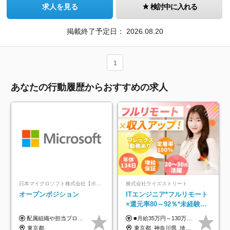
求人を見る
検討中に入れる
掲載終了予定日：
2026.08.20
1
あなたの行動履歴からおすすめの求人
日本マイクロソフト株式会社【ポジションマッチ登録】
株式会社ライズストリート
オープンポジション
ITエンジニア*フルリモート
×還元率80～92％*未経験歓
迎*年休134日*月給35万～*
配属組織や担当プロジェクトにより異なります。 ▼参考情報 ----------------------- 年俸650万～（1/12を月々支給） ※経験、能力を考慮の上、当社規定により優遇いたします。 ※時間外、休日出勤、深夜手当に対する賃金も基本年俸に含みます。
■月給35万円～130万円＋賞与年2回＋各種手当 ※システムエンジニアの経験をお持ちの方は月給41万円以上＋賞与年2回（108万円～）＋手当 ■単価（年収）アップのチャンスは最大年12回 ※残業代は1分単位で100％全額支給。サービス残業などは一切ありません ※試用期間6ヵ月（試用期間中の待遇・給与に差はありません）
定着率100%
東京都
東京都_神奈川県_埼玉県_千葉県_大阪府_愛知県_北海道_青森県_岩手県_宮城県_秋田県_山形県_福島県_茨城県_栃木県_群馬県_新潟県_山梨県_長野県_富山県_石川県_福井県_静岡県_岐阜県_三重県_兵庫県_京都府_滋賀県_奈良県_和歌山県_広島県_岡山県_鳥取県_島根県_山口県_徳島県_香川県_愛媛県_高知県_福岡県_熊本県_佐賀県_長崎県_大分県_宮崎県_鹿児島県_沖縄県