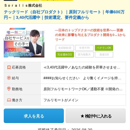
Ｓｏｒａｌｉｓ株式会社
テックリード（自社プロダクト）｜原則フルリモート｜年俸600万
円～｜3,40代活躍中｜技術選定、要件定義から
―日本のトップドクターの技術を世界へ― 医療
の未来に影響を与えるプロダクト開発を0→1から
リード
未経験歓迎
学歴不問
ベテランOK
完全週休2日
賞与複数月
面接1回
応募資格
≪3,40代活躍中／あなたの経験を昇華させませんか？≫ ◆Webアプリケーションの開発経験をお持ちの方（年数不問） ◆大卒以上 ◆英語での日常会話ができる方 ★求める人物像 ・指示待ちではなく、0→
給与
####お知らせください より働くイメージを持てるよう、給与の書き分けは可能でしょうか。 （例） ・開発経験5年の方 年俸●●万円 ・要件定義、詳細設計の経験が5年以上の方 年俸●●万円 など 年
勤務地
原則フルリモートワークOK／通勤不要 ※開発の熱量を共有するため、出社できる範囲にお住まいの方を想定。 ※年2～3回の海外出張あり。 ◆オフィス 東京都港区高輪3丁目25-29 Ave.Takan
働き方
フルリモートがメイン
求人を見る
検討中に入れる