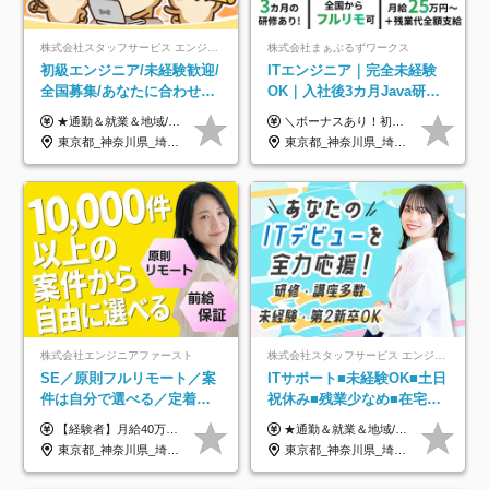
株式会社スタッフサービス エンジニアリング事業本部
株式会社まぁぶるずワークス
初級エンジニア/未経験歓迎/
ITエンジニア｜完全未経験
全国募集/あなたに合わせた
OK｜入社後3カ月Java研修
オリジナル研修をご用
｜リモート率8割以上｜充実
★通勤＆就業＆地域/住宅＆役職手当あり ★残業代は全額支給 ★選べる給与制度あり！ ■東京・神奈川・千葉・埼玉勤務の場合 月給24.5万円～55万円＋諸手当 （残業代は全額支給） (20,000円の地域/住宅手当込み) ■愛知・京都・大阪・兵庫勤務の場合 月給24万円以上＋諸手当 （残業代は全額支給） (15,000円の地域/住宅手当込み) ■茨城・栃木・群馬・静岡・三重・滋賀・広島・福岡勤務の場合 月給23.5万円以上＋諸手当 （残業代は全額支給） (10,000円の地域/住宅手当込み) ■北海道・宮城・山梨・長野・岐阜・奈良・和歌山・岡山勤務の場合 月給23万円以上＋諸手当 （残業代は全額支給） (5,000円の地域/住宅手当込み) ■その他のエリア勤務の場合 月給22.5万円以上＋諸手当 （残業代は全額支給） ※経験や能力を考慮し、当社規定により優遇します 【昇給：年一回実施】 【選べる給与制度】 ★収入を重視する方に… 「変動型人事制度」の選択も可能（派遣先からの評価に応じて収入アップ！） ※年2回のタイミングで希望者と面談の上決定します。
＼ボーナスあり！初年度から年収300万円以上／ ■月給25万円～35万円＋残業代全額支給＋各種手当＋賞与年1回 ◎経験・年齢・スキルなどを考慮し、できるだけ優遇します ◎試用期間中(3カ月)は契約社員で、月給21万円＋諸手当になります。 (試用期間中は残業が発生しません。その他の待遇に変更はありません) ----------------- ＼3つの評価軸！実力次第で早期収入アップ！／ 【1】スキル(IT理解、実装力、設計) 【2】実務力(現場評価、コミュ力、品質) 【3】姿勢(自走力、意欲、責任感) この3つの評価軸で、3カ月ごとに評価。社内グレードにより、給与が決まる明確な仕組みです。何ができれば給与が上がるのか分かりやすく、実力や努力次第で早期に収入を増やせます！ 【固定残業代について】 なし（残業代は、実際の労働時間に応じて別途全額支給）
意/AI・IoT/残業平均8時間
のキャリア支援｜残業月10h
東京都_神奈川県_埼玉県_千葉県_大阪府_愛知県_北海道_岩手県_宮城県_山形県_福島県_茨城県_栃木県_群馬県_山梨県_長野県_富山県_石川県_静岡県_岐阜県_三重県_兵庫県_京都府_滋賀県_奈良県_広島県_岡山県_山口県_愛媛県_福岡県_熊本県_長崎県
東京都_神奈川県_埼玉県_千葉県_大阪府_愛知県_北海道_青森県_岩手県_宮城県_秋田県_山形県_福島県_茨城県_栃木県_群馬県_新潟県_山梨県_長野県_富山県_石川県_福井県_静岡県_岐阜県_三重県_兵庫県_京都府_滋賀県_奈良県_和歌山県_広島県_岡山県_鳥取県_島根県_山口県_徳島県_香川県_愛媛県_高知県_福岡県_熊本県_佐賀県_長崎県_大分県_宮崎県_鹿児島県_沖縄県
株式会社エンジニアファースト
株式会社スタッフサービス エンジニアリング事業本部
SE／原則フルリモート／案
ITサポート■未経験OK■土日
件は自分で選べる／定着率
祝休み■残業少なめ■在宅実
93%／20～30代活躍中！
績あり■約900種類のスキル
【経験者】月給40万円～120万円(固定残業代含む)+各種手当 ★前職給与の総収入額を100％保証｜還元率84％〜100％ ★20代の平均年収570万円 ※月給には、みなし残業手当(月30時間／5万8000円以上)を含みます 超過分は別途追加支給 ※固定残業代は、時間外労働の有無に関わらず30時間分を、月5万8000円~15万7000円支給 ※上記を超える時間外労働分は追加で支給 【未経験者】月給21万円以上＋各種手当 固定残業なし(残業代発生分全額支給) ※6ヶ月の試用期間あり（※条件に変動なし） ▼単価連動性×還元率は84％～100％で収入の大幅UPが可能！ ・案件単価が月50万円の場合：年収417万円 ・案件単価が月70万円の場合：年収584万円 ・案件単価が月100万円の場合：年収834万円 ＜モデル年収＞ ▼400万円～500万円(入社初年度) ▼542万円～626万円(入社2年) ▼667万円～700万円(入社3年） ▼709万円～801万円(入社5年）
★通勤＆就業＆地域/住宅＆役職手当あり ★残業代は全額支給 ★選べる給与制度あり！ ■東京・神奈川・千葉・埼玉勤務の場合 月給24.5万円～55万円＋諸手当 （残業代は全額支給） (20,000円の地域/住宅手当込み) ■愛知・京都・大阪・兵庫勤務の場合 月給24万円以上＋諸手当 （残業代は全額支給） (15,000円の地域/住宅手当込み) ■茨城・栃木・群馬・静岡・三重・滋賀・広島・福岡勤務の場合 月給23.5万円以上＋諸手当 （残業代は全額支給） (10,000円の地域/住宅手当込み) ■北海道・宮城・山梨・長野・岐阜・奈良・和歌山・岡山勤務の場合 月給23万円以上＋諸手当 （残業代は全額支給） (5,000円の地域/住宅手当込み) ■その他のエリア勤務の場合 月給22.5万円以上＋諸手当 （残業代は全額支給） ※経験や能力を考慮し、当社規定により優遇します 【昇給：年一回実施】 【選べる給与制度】 ★収入を重視する方に… 「変動型人事制度」の選択も可能（派遣先からの評価に応じて収入アップ！） ※年2回のタイミングで希望者と面談の上決定します。
アップ講座あり■全国募集
東京都_神奈川県_埼玉県_千葉県_大阪府_愛知県_北海道_青森県_岩手県_宮城県_秋田県_山形県_福島県_茨城県_栃木県_群馬県_新潟県_山梨県_長野県_富山県_石川県_福井県_静岡県_岐阜県_三重県_兵庫県_京都府_滋賀県_奈良県_和歌山県_広島県_岡山県_鳥取県_島根県_山口県_徳島県_香川県_愛媛県_高知県_福岡県_熊本県_佐賀県_長崎県_大分県_宮崎県_鹿児島県_沖縄県
東京都_神奈川県_埼玉県_千葉県_大阪府_愛知県_北海道_岩手県_宮城県_山形県_福島県_茨城県_栃木県_群馬県_山梨県_長野県_富山県_石川県_静岡県_岐阜県_三重県_兵庫県_京都府_滋賀県_奈良県_広島県_岡山県_山口県_愛媛県_福岡県_熊本県_長崎県