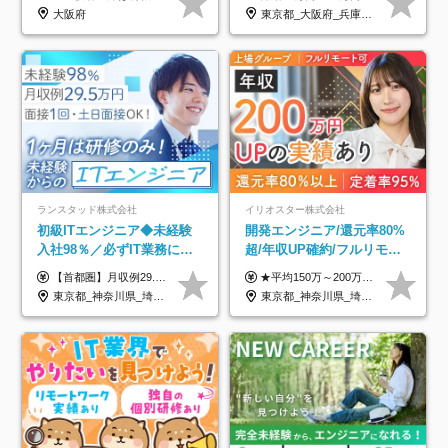
年収アップした社員の実例
のための半休制度あり
大阪府
東京都_大阪府_兵庫県_京都府_福岡県
ランスタッド株式会社
イリオスター株式会社
初級ITエンジニア◆未経験
開発エンジニア/還元率80%
入社98％／必ずIT業務に配
超/年収UP確約/フルリモ
属／月収例29.5万円／Web
OK/年休130日/平均残業7h/
【首都圏】月収例29.5万円（月給26万円＋諸手当） 【東海・関西】月収例28.5万円（月給25万円＋諸手当） 【九州】月収例26万円（月給23万円＋諸手当） ※経験・スキル・前職給与を踏まえ、総合的に判断して決定します。 例：首都圏 月収例31万円（月給27万円＋諸手当） ◆各種手当 ・通勤手当（上限4万円まで） ・残業代手当（1分単位で全額支給） ※固定残業代制は採用しておりません ・深夜勤務手当 ・資格取得支援（ランクに応じてお祝い金1万円～10万円を支給） ◆昇給：年1回 ◆補足 ・研修中1ヶ月間は、時給1670円となります。 ・試用期間6ヶ月あり。その間の待遇に変更はありません。 ※詳細は面接時にご案内します。
★平均150万～200万円年収UPを実現！ ★前職給与を100％保証！ ★案件内容の開示・明確な評価体制あり ⇒クライアント評価で即昇給を実現したケースも◎ ★年12回（毎月昇給チャンスあり） ■月給35万円～103万円 ※経験・能力・前職給与を考慮し、決定 ※上記給与には月30時間分(6万6500円以上)の固定残業代が含まれます。超過分は手当として別途支給します ※試用期間3ヶ月あり(期間中の給与・待遇面に差異はありません) ▼収入アップの実例をご紹介 ───────────── ★働き方改革をした30代男性（PG） 子どもが生まれたばかりなのに、忙しい現場で残業も月50～60時間が当たり前。 ⇒残業ほぼゼロ＆週3リモートの働き方に！しかも給与もアップ！ ★収入アップした30代男性（PM） 子供が3人いて家計も苦しく、残業代で稼ぐ日々… ⇒残業をたくさんしていた年収額より、100万円以上アップしました！
面接1回／土日面接可/SE
約2万件の案件から選択
東京都_神奈川県_埼玉県_千葉県_大阪府_愛知県_兵庫県_京都府_福岡県
東京都_神奈川県_埼玉県_千葉県_大阪府_愛知県_北海道_青森県_岩手県_宮城県_秋田県_山形県_福島県_茨城県_栃木県_群馬県_新潟県_山梨県_長野県_富山県_石川県_福井県_静岡県_岐阜県_三重県_兵庫県_京都府_滋賀県_奈良県_和歌山県_広島県_岡山県_鳥取県_島根県_山口県_徳島県_香川県_愛媛県_高知県_福岡県_熊本県_佐賀県_長崎県_大分県_宮崎県_鹿児島県_沖縄県