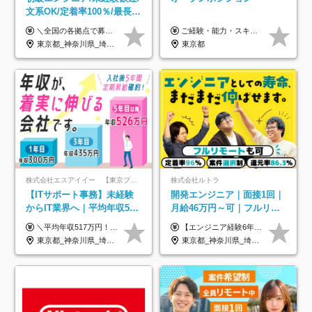
文系OK/定着率100％/最長1
年の自社ITスクール研修あ
＼全国の各拠点で募集中！／ 給与は以下の通り、勤務地により異なります。 札幌：月給23万円～27万円 仙台：月給22万円～26万円 新潟：月給22万円～26万円 東京：月給26万円～30万円 大阪：月給24万円～29万円 福岡：月給23.5万円～27万円 沖縄：月給21万円～26万円 ◎給与は知識や経験を考慮して決定します。 ◎残業は別途全額支給します。 ◎試用期間12カ月あり（給与は以下の通りです。その他条件に変更はありません） （試用期間の給与） 札幌：月給18.6万円～ 仙台：月給19万円～ 新潟：月給18万円～ 東京：月給22万円～ 大阪：月給20.8万円～ 福岡：月給19万円～ 沖縄：月給18万円～
ご経験・能力・スキル等により、当社基準にて優遇・相談のうえ決定いたします。
り/年休130日
東京都_神奈川県_埼玉県_千葉県_大阪府_愛知県_北海道_青森県_岩手県_宮城県_秋田県_山形県_福島県_茨城県_栃木県_群馬県_新潟県_山梨県_長野県_富山県_石川県_福井県_静岡県_岐阜県_三重県_兵庫県_京都府_滋賀県_奈良県_和歌山県_広島県_岡山県_鳥取県_島根県_山口県_徳島県_香川県_愛媛県_高知県_福岡県_熊本県_佐賀県_長崎県_大分県_宮崎県_鹿児島県_沖縄県
東京都
株式会社エスアイイー 【東京プロマーケット上場】
株式会社ルトラ
【ITサポート事務】未経験
開発エンジニア｜面接1回｜
からIT業界へ｜平均年収517
月給46万円～可｜フルリモ
万円｜ホワイト企業認定｜
ートも可｜案件選択制｜定
＼平均年収517万円！入社5年目まで毎年必ず昇給／ ■賞与年3回 ■年収800万円以上も可 ■入社3年以上の平均年収469.2万円 月給23万2000円以上＋賞与年3回＋各種手当 ☆入社5年目まで最大1万5000円の定期昇給を確約 ┃各種手当充実 ・規定の資格を取得すれば、2000円～5万円を毎月支給（2万4000円～60万円／年） ・研修中に取得した取得率95％の資格でも研修後の給料UP ※月給は年齢・経験・能力を考慮して、優遇いたします ※上記月給金額は固定残業代（20時間/3万1300円円以上）を含み、超過分は別途支給いたします ※試用期間（6ヶ月）は月給に変動はありますが、その他待遇に差異はありません ├入社後1ヶ月～3ヶ月間は、月給20万1900円となります └上記金額は固定残業代（10時間／1万6000円）を含み、超過分は別途支給いたします
【エンジニア経験6年以上の方】 月給46万円～100万円（固定残業代含む） ※上記月給には月30時間分の固定残業代（月8万7,400円～月19万円）を含む。超過分は全額支給。 【エンジニア経験4年以上の方】 月給42万円～100万円（固定残業代含む） ※上記月給には月30時間分の固定残業代（月7万9,800円～月19万円）を含む。超過分は全額支給。 【エンジニア経験4年未満の方】 月給38万円～100万円（固定残業代含む） ※上記月給には月30時間分の固定残業代（月7万2,200円～月19万円）を含む。超過分は全額支給。 ※経験、スキル、前職給与などを踏まえて決定。 ◆ルトラの給与制度のポイント！◆ ・社員の95%が入社時に年収UP！最高で300万円UPの実績も ・平均還元率86.3%（交通費・住宅手当・会社負担分の社保も含む） ・人柄やポテンシャルを評価し、スキル以上の希望年収を提示することも ・退職金制度やリファラル手当（平均50万円）あり
年休134日｜リモートOK
着率96％以上｜副業OK｜住
東京都_神奈川県_埼玉県_千葉県_大阪府_愛知県_北海道_青森県_岩手県_宮城県_秋田県_山形県_福島県_茨城県_栃木県_群馬県_新潟県_山梨県_長野県_富山県_石川県_福井県_静岡県_岐阜県_三重県_兵庫県_京都府_滋賀県_奈良県_和歌山県_広島県_岡山県_鳥取県_島根県_山口県_徳島県_香川県_愛媛県_高知県_福岡県_熊本県_佐賀県_長崎県_大分県_宮崎県_鹿児島県_沖縄県
東京都_神奈川県_埼玉県_千葉県_大阪府_愛知県_北海道_青森県_岩手県_宮城県_秋田県_山形県_福島県_茨城県_栃木県_群馬県_新潟県_山梨県_長野県_富山県_石川県_福井県_静岡県_岐阜県_三重県_兵庫県_京都府_滋賀県_奈良県_和歌山県_広島県_岡山県_鳥取県_島根県_山口県_徳島県_香川県_愛媛県_高知県_福岡県_熊本県_佐賀県_長崎県_大分県_宮崎県_鹿児島県_沖縄県
宅手当