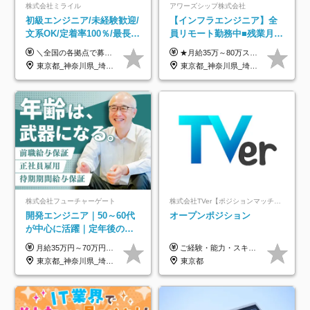
株式会社ミライル
アワーズシップ株式会社
初級エンジニア/未経験歓迎/
【インフラエンジニア】全
文系OK/定着率100％/最長1
員リモート勤務中■残業月
年の自社ITスクール研修あ
3h■最大3ヶ月の連休あり■
＼全国の各拠点で募集中！／ 給与は以下の通り、勤務地により異なります。 札幌：月給23万円～27万円 仙台：月給22万円～26万円 新潟：月給22万円～26万円 東京：月給26万円～30万円 大阪：月給24万円～29万円 福岡：月給23.5万円～27万円 沖縄：月給21万円～26万円 ◎給与は知識や経験を考慮して決定します。 ◎残業は別途全額支給します。 ◎試用期間12カ月あり（給与は以下の通りです。その他条件に変更はありません） （試用期間の給与） 札幌：月給18.6万円～ 仙台：月給19万円～ 新潟：月給18万円～ 東京：月給22万円～ 大阪：月給20.8万円～ 福岡：月給19万円～ 沖縄：月給18万円～
★月給35万～80万スタートも可 【未経験の方】 ■月給26万～80万＋賞与年2回（年2ヶ月分） 【何かしらのインフラエンジニア経験をお持ちの方】 ■月給35万～80万＋賞与年2回（年2ヶ月分） ※スキル・経験などを考慮し決定します ※試用期間6ヶ月あり。期間中は契約社員となります。その他の待遇に差異はありません（試用期間終了後、昇給の可能性あり） ※上記金額には固定残業代（月30時間分／4万9600円～15万2600円）を含みます。超過分は別途支給いたします。 ＼頑張りはインセンティブで還元！／ クライアントに貢献度を評価され、当社のエンジニアが追加で案件に参画することになるなど、会社にとって利益になる行動はしっかり評価します。 会社の成長に貢献できていることを実感でき、「もっと頑張ろう」と思える体制づくりを整えています！
り/年休130日
年休126日■20～30代活躍
東京都_神奈川県_埼玉県_千葉県_大阪府_愛知県_北海道_青森県_岩手県_宮城県_秋田県_山形県_福島県_茨城県_栃木県_群馬県_新潟県_山梨県_長野県_富山県_石川県_福井県_静岡県_岐阜県_三重県_兵庫県_京都府_滋賀県_奈良県_和歌山県_広島県_岡山県_鳥取県_島根県_山口県_徳島県_香川県_愛媛県_高知県_福岡県_熊本県_佐賀県_長崎県_大分県_宮崎県_鹿児島県_沖縄県
東京都_神奈川県_埼玉県_千葉県_大阪府
中！
株式会社フューチャーゲート
株式会社TVer【ポジションマッチ登録】
開発エンジニア｜50～60代
オープンポジション
が中心に活躍｜定年後の給
与減ナシ｜年収50万円アッ
月給35万円～70万円（固定残業代30時間分63,869円～を含む）+賞与年1回 ※30時間を超える分は別途支給します ●これまでのご経験・スキル・前職給与をできる限り考慮します ●待機期間も給与を100％支給します ●試用期間中も給与や福利厚生は同じです ≪年収を維持しながら長く働けます！≫ 一般的な企業では55歳や60歳を機に年収が下がりますが、 当社は役職などではなく「スキルや経験」で評価。 エンジニアとして長く働きながら あなたにふさわしい年収を維持できます！
ご経験・能力・スキル等により、当社基準にて優遇・相談のうえ決定いたします。
プ実績／昇給率92％（直近3
東京都_神奈川県_埼玉県_千葉県
東京都
年）