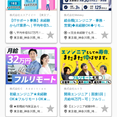
株式会社エスアイイー 【東京プロマーケット上場】
株式会社Widsley
【ITサポート事務】未経験
総合職(エンジニア・事務・
からIT業界へ｜平均年収517
営業)◆未経験OK◆リモー
万円｜ホワイト企業認定｜
トあり◆残業月3h◆服装髪
＼平均年収517万円！入社5年目まで毎年必ず昇給／ ■賞与年3回 ■年収800万円以上も可 ■入社3年以上の平均年収469.2万円 月給23万2000円以上＋賞与年3回＋各種手当 ☆入社5年目まで最大1万5000円の定期昇給を確約 ┃各種手当充実 ・規定の資格を取得すれば、2000円～5万円を毎月支給（2万4000円～60万円／年） ・研修中に取得した取得率95％の資格でも研修後の給料UP ※月給は年齢・経験・能力を考慮して、優遇いたします ※上記月給金額は固定残業代（20時間/3万1300円円以上）を含み、超過分は別途支給いたします ※試用期間（6ヶ月）は月給に変動はありますが、その他待遇に差異はありません ├入社後1ヶ月～3ヶ月間は、月給20万1900円となります └上記金額は固定残業代（10時間／1万6000円）を含み、超過分は別途支給いたします
≪完全未経験でも月給40万円以上も可能です！≫ -------------- 【1】ITエンジニア 月給26万円～50万円＋プロジェクト手当＋資格手当 【2】IT事務、営業事務 月給26万円～50万円＋プロジェクト手当＋資格手当 ≪【1】【2】共通≫ ★上記給与には固定残業代20時間分(月3万719円～)を含みます。残業が超過した場合は、追加支給します(残業は月平均3時間とほぼ発生しません。残業がなくても、固定残業代は支給されます) ★試用期間6ヵ月あり（期間中は月給23万1000円～。固定残業代20時間分3万719円～を含む／超過分は別途支給） -------------- 【3】SES営業、SaaS営業 月給30万円以上＋インセンティブ＋各種手当 ★上記給与には固定残業代45時間分(月7万6967円～)を含みます。残業が超過した場合は、追加支給します(残業は月平均3時間とほぼ発生しません。残業がなくても、固定残業代は支給されます) ★試用期間6ヵ月あり(期間中も給与や福利厚生は同じです)
年休134日｜リモートOK
型自由
東京都_神奈川県_埼玉県_千葉県_大阪府_愛知県_北海道_青森県_岩手県_宮城県_秋田県_山形県_福島県_茨城県_栃木県_群馬県_新潟県_山梨県_長野県_富山県_石川県_福井県_静岡県_岐阜県_三重県_兵庫県_京都府_滋賀県_奈良県_和歌山県_広島県_岡山県_鳥取県_島根県_山口県_徳島県_香川県_愛媛県_高知県_福岡県_熊本県_佐賀県_長崎県_大分県_宮崎県_鹿児島県_沖縄県
東京都_神奈川県_埼玉県_千葉県_大阪府_愛知県_北海道_青森県_岩手県_宮城県_秋田県_山形県_福島県_茨城県_栃木県_群馬県_新潟県_山梨県_長野県_富山県_石川県_福井県_静岡県_岐阜県_三重県_兵庫県_京都府_滋賀県_奈良県_和歌山県_広島県_岡山県_鳥取県_島根県_山口県_徳島県_香川県_愛媛県_高知県_福岡県_熊本県_佐賀県_長崎県_大分県_宮崎県_鹿児島県_沖縄県
株式会社Ｃ Ａｄｄｉｔｉｏｎ
株式会社ルトラ
初級エンジニア★未経験
開発エンジニア｜面接1回｜
OK★フルリモートOK★月
月給46万円～可｜フルリモ
給32万円～★残業月10h＆
ートも可｜案件選択制｜定
★前職給与保証あり ★月給32万円以上＋インセンティブあり 月給32万円以上＋インセンティブ＋各種手当 ※上記には固定残業代（月30時間・44,400円～）を含みます ※超過分は別途支給します ※試用期間はございません ★＼成果＝あなたの収入／★ 【1】案件単価ー8万円＝あなたの給与 参画したプロジェクトの案件単価から 一律8万円引いた金額があなたの給与です！ （月給例） ■1人称での構築・小規模な詳細設計 案件単価55万円ー8万円＝月給47万円（還元率85.5%） ■大型案件の設計・構築やプロジェクト管理 案件単価90万円ー8万円＝月給82万円（還元率91.1%） ‥‥‥‥‥‥‥‥‥‥‥‥‥‥‥‥‥‥ 【2】月給の他にも豊富なインセンティブあり 全員が月3～13万円のインセンティブをゲットしています！ ≪インセンティブ制度≫ 稼働している現場で増員・交代が発生し、 当社の人員を配属が決定した際に支給。 ◇C Addition正社員が参画 ：実粗利の10%／毎月 ◇協力会社所属の社員が参画：実粗利の30%／毎月 ≪リファラル制度≫ あなたの知り合いが当社のメンバーになった際に、 毎月1人あたり2万円支給します◎ ‥‥‥‥‥‥‥‥‥‥‥‥‥‥‥‥‥‥
【エンジニア経験6年以上の方】 月給46万円～100万円（固定残業代含む） ※上記月給には月30時間分の固定残業代（月8万7,400円～月19万円）を含む。超過分は全額支給。 【エンジニア経験4年以上の方】 月給42万円～100万円（固定残業代含む） ※上記月給には月30時間分の固定残業代（月7万9,800円～月19万円）を含む。超過分は全額支給。 【エンジニア経験4年未満の方】 月給38万円～100万円（固定残業代含む） ※上記月給には月30時間分の固定残業代（月7万2,200円～月19万円）を含む。超過分は全額支給。 ※経験、スキル、前職給与などを踏まえて決定。 ◆ルトラの給与制度のポイント！◆ ・社員の95%が入社時に年収UP！最高で300万円UPの実績も ・平均還元率86.3%（交通費・住宅手当・会社負担分の社保も含む） ・人柄やポテンシャルを評価し、スキル以上の希望年収を提示することも ・退職金制度やリファラル手当（平均50万円）あり
年休120日以上★副業可
着率96％以上｜副業OK｜住
東京都_神奈川県_埼玉県_千葉県_大阪府_愛知県_北海道_青森県_岩手県_宮城県_秋田県_山形県_福島県_茨城県_栃木県_群馬県_新潟県_山梨県_長野県_富山県_石川県_福井県_静岡県_岐阜県_三重県_兵庫県_京都府_滋賀県_奈良県_和歌山県_広島県_岡山県_鳥取県_島根県_山口県_徳島県_香川県_愛媛県_高知県_福岡県_熊本県_佐賀県_長崎県_大分県_宮崎県_鹿児島県_沖縄県
東京都_神奈川県_埼玉県_千葉県_大阪府_愛知県_北海道_青森県_岩手県_宮城県_秋田県_山形県_福島県_茨城県_栃木県_群馬県_新潟県_山梨県_長野県_富山県_石川県_福井県_静岡県_岐阜県_三重県_兵庫県_京都府_滋賀県_奈良県_和歌山県_広島県_岡山県_鳥取県_島根県_山口県_徳島県_香川県_愛媛県_高知県_福岡県_熊本県_佐賀県_長崎県_大分県_宮崎県_鹿児島県_沖縄県
宅手当