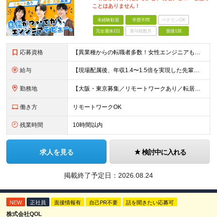
ことはありません！
未経験歓迎
学歴不問
ベテランOK
完全週休2日
賞与複数月
面接1回
応募資格
【異業種からの転職者多数！女性エンジニアも活躍中】 ◆学歴不問 ◆未経験OK ≪こんな方を歓迎しています≫ ◎未経験から成長できる環境で活躍したい方 ◎大学やスクールでIT系のスキルを学んだことのあ
給与
【現場配属後、年収1.4〜1.5倍を実現した先輩も！残業代全額支給】 ◆給与は経験やスキルに応じて決定します ◆年俸制250万円～350万円（1/12を月々支給） ≪年収UPの例≫ ◎飲食業からのキ
勤務地
【大阪・東京募集／リモートワークあり／転居を伴う転勤なし】 東京本社、大阪事務所、または東京23区内・関西（大阪・兵庫）の各クライアント先勤務 ◆入社後、約1年間はクライアント先ではなく 自社内（東
働き方
リモートワークOK
残業時間
10時間以内
求人を見る
検討中に入れる
掲載終了予定日：
2026.08.24
NEW
正社員
面接情報有
自己PR不要
話を聞きたい応募可
株式会社QOL