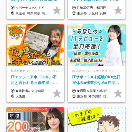
｜リモート率8割以上｜充実
ト案件多数*残業ほぼ0*通院
＼ボーナスあり！初年度から年収300万円以上／ ■月給25万円～35万円＋残業代全額支給＋各種手当＋賞与年1回 ◎経験・年齢・スキルなどを考慮し、できるだけ優遇します ◎試用期間中(3カ月)は契約社員で、月給21万円＋諸手当になります。 (試用期間中は残業が発生しません。その他の待遇に変更はありません) ----------------- ＼3つの評価軸！実力次第で早期収入アップ！／ 【1】スキル(IT理解、実装力、設計) 【2】実務力(現場評価、コミュ力、品質) 【3】姿勢(自走力、意欲、責任感) この3つの評価軸で、3カ月ごとに評価。社内グレードにより、給与が決まる明確な仕組みです。何ができれば給与が上がるのか分かりやすく、実力や努力次第で早期に収入を増やせます！ 【固定残業代について】 なし（残業代は、実際の労働時間に応じて別途全額支給）
月給30万円～60万円+住宅手当+職能手当+役職手当+決算賞与+報奨金 ※経験・能力を考慮し、優遇します ※給与には20時間分のみなし時間外手当(3万7000円以上)を含みます(超過時間分は別途追加支給) ※試用期間3～6ヵ月あり(その間の給与、待遇に差異なし) ※場合によって契約社員での採用の可能性あり(面接時に応相談)
のキャリア支援｜残業月10h
のための半休制度あり
東京都_神奈川県_埼玉県_千葉県_大阪府_愛知県_北海道_青森県_岩手県_宮城県_秋田県_山形県_福島県_茨城県_栃木県_群馬県_新潟県_山梨県_長野県_富山県_石川県_福井県_静岡県_岐阜県_三重県_兵庫県_京都府_滋賀県_奈良県_和歌山県_広島県_岡山県_鳥取県_島根県_山口県_徳島県_香川県_愛媛県_高知県_福岡県_熊本県_佐賀県_長崎県_大分県_宮崎県_鹿児島県_沖縄県
東京都_大阪府_兵庫県_京都府_福岡県
株式会社ヒューマンキュレーション
株式会社スタッフサービス エンジニアリング事業本部
ITエンジニア◆「スキル不
ITサポート■未経験OK■土日
足と言われる＝低年収」で
祝休み■残業少なめ■在宅実
はない！｜ 不安を克服し、
績あり■約900種類のスキル
★経験者の方は前職の年収以上を保証します ★案件単価を開示した上で80％以上を還元します 月給25万円以上＋賞与年2回 ※経験や能力を考慮の上で優遇します ※試用期間が3ヶ月(その間の給与・待遇・雇用形態に変更はありません) ※月給には月20時間分のみなし残業手当(5万円)を含みます(超過分は別途支給) ★残業平均は月10時間以下ですので、毎月10時間分程度はお得です！
★通勤＆就業＆地域/住宅＆役職手当あり ★残業代は全額支給 ★選べる給与制度あり！ ■東京・神奈川・千葉・埼玉勤務の場合 月給24.5万円～55万円＋諸手当 （残業代は全額支給） (20,000円の地域/住宅手当込み) ■愛知・京都・大阪・兵庫勤務の場合 月給24万円以上＋諸手当 （残業代は全額支給） (15,000円の地域/住宅手当込み) ■茨城・栃木・群馬・静岡・三重・滋賀・広島・福岡勤務の場合 月給23.5万円以上＋諸手当 （残業代は全額支給） (10,000円の地域/住宅手当込み) ■北海道・宮城・山梨・長野・岐阜・奈良・和歌山・岡山勤務の場合 月給23万円以上＋諸手当 （残業代は全額支給） (5,000円の地域/住宅手当込み) ■その他のエリア勤務の場合 月給22.5万円以上＋諸手当 （残業代は全額支給） ※経験や能力を考慮し、当社規定により優遇します 【昇給：年一回実施】 【選べる給与制度】 ★収入を重視する方に… 「変動型人事制度」の選択も可能（派遣先からの評価に応じて収入アップ！） ※年2回のタイミングで希望者と面談の上決定します。
年収アップした社員の実例
アップ講座あり■全国募集
大阪府
東京都_神奈川県_埼玉県_千葉県_大阪府_愛知県_北海道_岩手県_宮城県_山形県_福島県_茨城県_栃木県_群馬県_山梨県_長野県_富山県_石川県_静岡県_岐阜県_三重県_兵庫県_京都府_滋賀県_奈良県_広島県_岡山県_山口県_愛媛県_福岡県_熊本県_長崎県