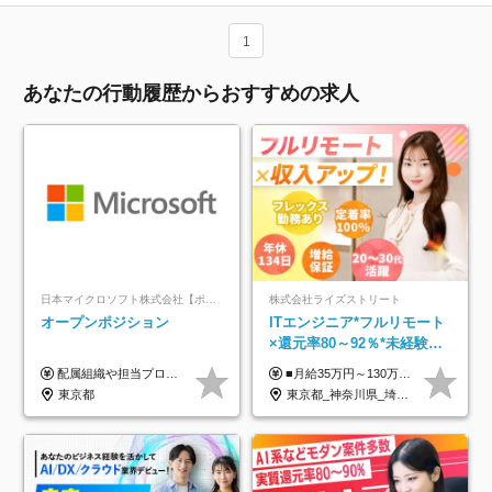
1
あなたの行動履歴からおすすめの求人
日本マイクロソフト株式会社【ポジションマッチ登録】
株式会社ライズストリート
オープンポジション
ITエンジニア*フルリモート
×還元率80～92％*未経験歓
迎*年休134日*月給35万～*
配属組織や担当プロジェクトにより異なります。 ▼参考情報 ----------------------- 年俸650万～（1/12を月々支給） ※経験、能力を考慮の上、当社規定により優遇いたします。 ※時間外、休日出勤、深夜手当に対する賃金も基本年俸に含みます。
■月給35万円～130万円＋賞与年2回＋各種手当 ※システムエンジニアの経験をお持ちの方は月給41万円以上＋賞与年2回（108万円～）＋手当 ■単価（年収）アップのチャンスは最大年12回 ※残業代は1分単位で100％全額支給。サービス残業などは一切ありません ※試用期間6ヵ月（試用期間中の待遇・給与に差はありません）
定着率100%
東京都
東京都_神奈川県_埼玉県_千葉県_大阪府_愛知県_北海道_青森県_岩手県_宮城県_秋田県_山形県_福島県_茨城県_栃木県_群馬県_新潟県_山梨県_長野県_富山県_石川県_福井県_静岡県_岐阜県_三重県_兵庫県_京都府_滋賀県_奈良県_和歌山県_広島県_岡山県_鳥取県_島根県_山口県_徳島県_香川県_愛媛県_高知県_福岡県_熊本県_佐賀県_長崎県_大分県_宮崎県_鹿児島県_沖縄県