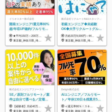
イリオスター株式会社
株式会社リクルートR&Dスタッフィング【リクルートグループ】
開発エンジニア/還元率80%
初級エンジニア◆未経験
超/年収UP確約/フルリモ
OK◆大手リクルートグルー
OK/年休130日/平均残業7h/
プ正社員◆独自の教育体制
★平均150万～200万円年収UPを実現！ ★前職給与を100％保証！ ★案件内容の開示・明確な評価体制あり ⇒クライアント評価で即昇給を実現したケースも◎ ★年12回（毎月昇給チャンスあり） ■月給35万円～103万円 ※経験・能力・前職給与を考慮し、決定 ※上記給与には月30時間分(6万6500円以上)の固定残業代が含まれます。超過分は手当として別途支給します ※試用期間3ヶ月あり(期間中の給与・待遇面に差異はありません) ▼収入アップの実例をご紹介 ───────────── ★働き方改革をした30代男性（PG） 子どもが生まれたばかりなのに、忙しい現場で残業も月50～60時間が当たり前。 ⇒残業ほぼゼロ＆週3リモートの働き方に！しかも給与もアップ！ ★収入アップした30代男性（PM） 子供が3人いて家計も苦しく、残業代で稼ぐ日々… ⇒残業をたくさんしていた年収額より、100万円以上アップしました！
月給20万9,000円～44万円 ※試用期間6カ月あり（期間中の待遇に変更なし） ※経験・能力・前給を考慮の上、決定いたします ※時間外手当100％支給 ※派遣就業先が変更となる場合には、就業規則、労使協定等に基づき賃金が変更となる可能性があります
約2万件の案件から選択
◆住宅手当制度あり/s
東京都_神奈川県_埼玉県_千葉県_大阪府_愛知県_北海道_青森県_岩手県_宮城県_秋田県_山形県_福島県_茨城県_栃木県_群馬県_新潟県_山梨県_長野県_富山県_石川県_福井県_静岡県_岐阜県_三重県_兵庫県_京都府_滋賀県_奈良県_和歌山県_広島県_岡山県_鳥取県_島根県_山口県_徳島県_香川県_愛媛県_高知県_福岡県_熊本県_佐賀県_長崎県_大分県_宮崎県_鹿児島県_沖縄県
東京都_神奈川県_埼玉県_千葉県_大阪府_愛知県_青森県_岩手県_宮城県_秋田県_山形県_福島県_茨城県_栃木県_群馬県_山梨県_長野県_福井県_静岡県_岐阜県_三重県_兵庫県_京都府_滋賀県_奈良県_広島県_岡山県_山口県_香川県_福岡県_熊本県_佐賀県_長崎県_大分県_宮崎県_鹿児島県
株式会社エンジニアファースト
Delight株式会社
SE／原則フルリモート／案
AIエンジニア／フルリモー
件は自分で選べる／定着率
ト／年休130日＆残業月5h
93%／20～30代活躍中！
以下／1カ月連休可／案件選
【経験者】月給40万円～120万円(固定残業代含む)+各種手当 ★前職給与の総収入額を100％保証｜還元率84％〜100％ ★20代の平均年収570万円 ※月給には、みなし残業手当(月30時間／5万8000円以上)を含みます 超過分は別途追加支給 ※固定残業代は、時間外労働の有無に関わらず30時間分を、月5万8000円~15万7000円支給 ※上記を超える時間外労働分は追加で支給 【未経験者】月給21万円以上＋各種手当 固定残業なし(残業代発生分全額支給) ※6ヶ月の試用期間あり（※条件に変動なし） ▼単価連動性×還元率は84％～100％で収入の大幅UPが可能！ ・案件単価が月50万円の場合：年収417万円 ・案件単価が月70万円の場合：年収584万円 ・案件単価が月100万円の場合：年収834万円 ＜モデル年収＞ ▼400万円～500万円(入社初年度) ▼542万円～626万円(入社2年) ▼667万円～700万円(入社3年） ▼709万円～801万円(入社5年）
≪還元率80％！スキルや経験をしっかり収入に反映します≫ 年俸530万円以上＋業績賞与 ※スキル・経験を考慮の上、優遇いたします ※上記年俸を12分割し、月1回支給します ※上記年俸には固定残業代月20時間分(月6万9000円以上)が含まれます。残業はほとんど発生しませんが、超過した場合は追加支給します ★AIを使った自社への貢献も、貢献度に応じて給与に反映する制度があります
択制／還元率80%
東京都_神奈川県_埼玉県_千葉県_大阪府_愛知県_北海道_青森県_岩手県_宮城県_秋田県_山形県_福島県_茨城県_栃木県_群馬県_新潟県_山梨県_長野県_富山県_石川県_福井県_静岡県_岐阜県_三重県_兵庫県_京都府_滋賀県_奈良県_和歌山県_広島県_岡山県_鳥取県_島根県_山口県_徳島県_香川県_愛媛県_高知県_福岡県_熊本県_佐賀県_長崎県_大分県_宮崎県_鹿児島県_沖縄県
東京都_神奈川県_埼玉県_千葉県_大阪府_愛知県_北海道_青森県_岩手県_宮城県_秋田県_山形県_福島県_茨城県_栃木県_群馬県_新潟県_山梨県_長野県_富山県_石川県_福井県_静岡県_岐阜県_三重県_兵庫県_京都府_滋賀県_奈良県_和歌山県_広島県_岡山県_鳥取県_島根県_山口県_徳島県_香川県_愛媛県_高知県_福岡県_熊本県_佐賀県_長崎県_大分県_宮崎県_鹿児島県_沖縄県