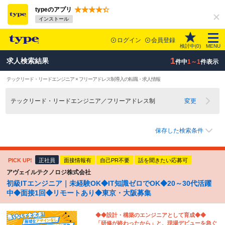
typeのアプリ
インストール
ログイン
会員登録
検討中(
0
)
MENU
1
求人検索結果
件中
1～1
件表示
テックリード・リードエンジニア × フリーアドレス制導入の転職・求人情報
テックリード・リードエンジニア／フリーアドレス制
変更
保存した検索条件
PICK UP!
正社員
面接情報有
自己PR不要
話を聞きたい応募可
アヴェイルテクノロジ株式会社
初級ITエンジニア｜未経験OK◆IT知識ゼロでOK◆20～30代活躍
中◆面接1回◆リモートあり◆東京・大阪募集
◆◆設計・構築のエンジニアとして育成◆◆
「研修が終わったから」と、現場デビューを急ぐ