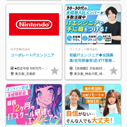
任天堂株式会社
ランスタッド株式会社
コーポレートITエンジニア
初級ITエンジニア◆全国募
集/在宅研修有/必ずIT業務配
属/月収例29.5万円/Web面接
■想定年収 500万円～900万円 月給制 月給278,000円～ ※残業が発生した場合、残業代を別途全額支給します ※試用期間2ヶ月あり(待遇や給与に差異はありません)
【首都圏】月収例29.5万円（月給26万円＋諸手当） 【東海・関西】月収例28.5万円（月給25万円＋諸手当） 【九州】月収例26万円（月給23万円＋諸手当） ※経験・スキル・前職給与を踏まえ、総合的に判断して決定します。 例：首都圏 月収例31万円（月給27万円＋諸手当） ◆各種手当 ・通勤手当（上限4万円まで） ・残業代手当（1分単位で全額支給） ※固定残業代制は採用しておりません ・深夜勤務手当 ・資格取得支援（ランクに応じてお祝い金1万円～10万円を支給） ◆昇給：年1回 ◆補足 ・研修中1ヶ月間は、時給1670円となります。 ・試用期間6ヶ月あり。その間の待遇に変更はありません。 ※詳細は面接時にご案内します。
1回/SE
東京都_京都府
東京都_神奈川県_埼玉県_千葉県_大阪府_愛知県_兵庫県_京都府_福岡県