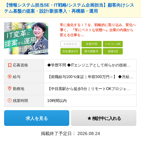
【情報システム担当SE・IT戦略/システム企画担当】顧客向けシス
テム基盤の提案・設計/新規導入・再構築・運用
常に進化するＩＴを、戦略的に取り込み、変化へ
導く。 『常にベストな状態へ』企業の内側から
変える仕事を…
未経験歓迎
学歴不問
ベテランOK
完全週休2日
賞与複数月
面接1回
応募資格
◆学歴不問 ◆ITエンジニアとして何らかの技術実務経験（職種問わず） ＜こんな方におすすめです！＞ ・要件定義やクライアントとの折衝など上流工程の経験を積みたい方 ・顧客の業務改善などにも踏み込ん
給与
【前職給与100％保証｜年収500万円～】 ◆⽉給41万7,000円〜＋業績(決算)賞与 ※上記の金額は、あくまで当社希望求人の基準提示額です。 ※個々人経験・能力などを充分考慮し決定します。 ※
勤務地
【中目黒駅から徒歩5分｜リモートOKプロジェクトあり】 下記プロジェクト先での勤務となります。 ◆プロジェクト先 東京都⽬⿊区上⽬⿊ ◆本社 東京都港区西新橋3-5-9 HOYO新虎ビル 10F
残業時間
10時間以内
求人を見る
検討中に入れる
掲載終了予定日：
2026.08.24