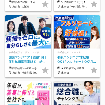
トOK◆残業月7h以下◆賞与
前職のご経験・スキル等を考慮して決定します。
＼平均年収517万円！入社5年目まで毎年必ず昇給／ ■賞与年3回 ■年収800万円以上も可 ■入社3年以上の平均年収469.2万円 月給23万2000円以上＋賞与年3回＋各種手当 ☆入社5年目まで最大1万5000円の定期昇給を確約 ┃各種手当充実 ・規定の資格を取得すれば、2000円～5万円を毎月支給（2万4000円～60万円／年） ・研修中に取得した取得率95％の資格でも研修後の給料UP ※月給は年齢・経験・能力を考慮して、優遇いたします ※上記月給金額は固定残業代（20時間/3万1300円円以上）を含み、超過分は別途支給いたします ※試用期間（6ヶ月）は月給に変動はありますが、その他待遇に差異はありません ├入社後1ヶ月～3ヶ月間は、月給20万1900円となります └上記金額は固定残業代（10時間／1万6000円）を含み、超過分は別途支給いたします
年3回◆5年目まで必ず昇給
東京都_大阪府
東京都_神奈川県_埼玉県_千葉県_大阪府_愛知県_北海道_青森県_岩手県_宮城県_秋田県_山形県_福島県_茨城県_栃木県_群馬県_新潟県_山梨県_長野県_富山県_石川県_福井県_静岡県_岐阜県_三重県_兵庫県_京都府_滋賀県_奈良県_和歌山県_広島県_岡山県_鳥取県_島根県_山口県_徳島県_香川県_愛媛県_高知県_福岡県_熊本県_佐賀県_長崎県_大分県_宮崎県_鹿児島県_沖縄県
株式会社アイ・ディ・エイチ
株式会社Ｃｒａｎｅ＆Ｉ
開発エンジニア｜面接1回｜
初級エンジニア*未経験
案件単価還元率83％｜給与
OK！*フルリモートOK*月給
UP保証｜年休140日｜在宅
32万～*残業月9.8h*1ヶ月の
前職給与＋αの収入を保証 月給42万円～120万円＋各種手当＋賞与 給与基準が明確かつ高還元です。 一人ひとりが安定した環境のもと、長く活躍できる職場を目指しています。 ※平均年収650万円 ・還元率83％ ・各種手当について 職能手当／職務手当／資格手当／営業手当 など ※前職での経験・能力、給与などを考慮の上、当社規定により優遇いたします ※試用期間あり（3ヶ月／期間中の条件に変動はありません） ※上記金額には固定残業代（78,948円～225,564円/月30時間分）を含みます 超過分は別途全額支給いたします ・年収UPを保証 過去には転職時に〈年収200万円UP〉したエンジニアも在籍しています。入社時だけでなく、入社後も安心の給与水準で働ける環境です。キャリアや技術力が正当に評価されていないと感じていたら、一度面接でお話ししましょう！ 当社では管理職の人数は最低限にし、無駄な管理をしません。その費用削減分を社員の給与に還元しています！
★未経験でも月給32万円スタート★ 月収32万円～35万円＋各種手当（資格手当だけで毎月15万の上乗せ実績あり！） ★資格手当豊富！1資格につき最大3万円支給 ★功績手当の導入で、毎月のお給与に上乗せで最大10万円支給している社員も！ ★1回の昇級で年収数十万UPも可 ★ゆくゆくは年収1000万以上も目指せる 年俸384万円～1,162万8,000円（12分割） ※経験・スキルを考慮の上決定します ※上記金額には固定残業代（月30h分・60,800円～66,500円）を含みます ※超過分は別途全額支給します ※試用期間2ヶ月間あり（その他待遇に差異はありません）
利用率9割｜独立支援・副業
研修*資格取得率100％
東京都_神奈川県_埼玉県_千葉県_大阪府_愛知県_北海道_青森県_岩手県_宮城県_秋田県_山形県_福島県_茨城県_栃木県_群馬県_新潟県_山梨県_長野県_富山県_石川県_福井県_静岡県_岐阜県_三重県_兵庫県_京都府_滋賀県_奈良県_和歌山県_広島県_岡山県_鳥取県_島根県_山口県_徳島県_香川県_愛媛県_高知県_福岡県_熊本県_佐賀県_長崎県_大分県_宮崎県_鹿児島県_沖縄県
東京都
制度