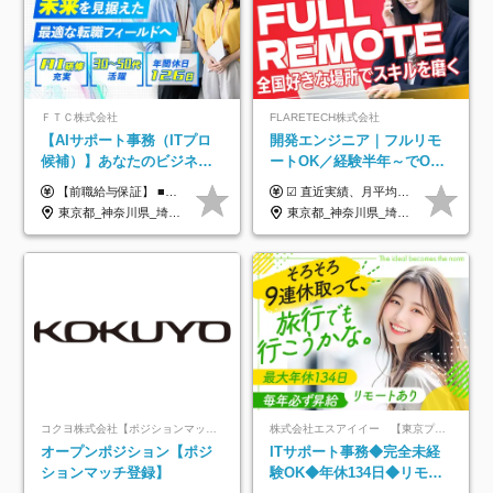
ＦＴＣ株式会社
FLARETECH株式会社
【AIサポート事務（ITプロ
開発エンジニア｜フルリモ
候補）】あなたのビジネス
ートOK／経験半年～でOK
経験をAI業界で活かす◆IT
／実質還元率80～90%／前
【前職給与保証】 ■未経験者： 月給30万円～35万円 ■ローキャリア（経験目安1年程度）： 月給35万円～40万円 ■経験者（経験目安3年以上）： 月給40万円～60万円 ■即戦力（経験目安5年以上）： 月給45万円～80万円 ※上記金額には固定残業代30時間分 【未経験者5万5000円～7万3000円、 ローキャリア6万4000円～7万3000円、 経験者5万8000円～10万9000円、 即戦力8万2000円～14万5000円】を含みます。 ※30時間を超える場合は追加で全額支給します。 ※経験・能力・前職給与などを総合的に評価したうえでご納得いただけるよう個別決定。 未経験者の場合、前職給与とポテンシャルを査定のうえ決定いたします。 ※日本国内でのIT業界経験、または同等の実務経験と能力に応じて決定します。 ※前職給与は日本円かつ、日本国内での実績に基づき評価します。 【納得の評価システム】 ★クォーター毎に査定する評価制度導入！ 明確な評価基準で翌年度年収を上げましょう！ ★評価対象期間に在籍中のほとんどの社員が昇給し 年収アップを実現しています！ ★様々なインセンティブ制度を用意し多角的に正当評価しています！ ※試用期間6カ月（期間中の待遇等に差異なし）
☑︎ 直近実績、月平均17,000円の昇給 ☑︎ 前職給与100%保証 ☑︎ 実質還元率80～90% ☑︎ 待機時も給与は満額支給 月給35万円～70万円＋交通費など各種手当 ※想定年収：4,200,000円～10,560,000円 ※経験・能力等を考慮の上で決定します。 ※上記金額には、みなし残業手当（50時間分・104,000円～212,000円）を含みます。超過分は別途追加支給します。 ┗残業時間は月平均10時間、多い時でも20時間程度と安定しております ★単価連動型の給与体系ではないため、万が一待機になってもその間の給与は満額支給しています。 ＜1年間の昇給事例をご紹介！＞ ・20代/フロントエンドエンジニア：月給274,000円→月給362,000円（＋88,000円/月） ・20代/iOSエンジニア：月給237,000円→月給287,000円（＋50,000円/月） ・20代/Androidエンジニア：月給316,000円→月給374,000円（＋58,000円/月） ・30代/Javaエンジニア（上流）：月給340,000円→月給418,000円（＋78,000円/月） ・30代/PMO：月給340,000円→月給418,000円（＋78,000円/月）
未経験OK◆目指せるコンサ
給保証／AI系など最先端案
東京都_神奈川県_埼玉県_千葉県
東京都_神奈川県_埼玉県_千葉県_大阪府_愛知県_北海道_青森県_岩手県_宮城県_秋田県_山形県_福島県_茨城県_栃木県_群馬県_新潟県_山梨県_長野県_富山県_石川県_福井県_静岡県_岐阜県_三重県_兵庫県_京都府_滋賀県_奈良県_和歌山県_広島県_岡山県_鳥取県_島根県_山口県_徳島県_香川県_愛媛県_高知県_福岡県_熊本県_佐賀県_長崎県_大分県_宮崎県_鹿児島県_沖縄県
ル
件多数
コクヨ株式会社【ポジションマッチ登録】
株式会社エスアイイー 【東京プロマーケット上場】
オープンポジション【ポジ
ITサポート事務◆完全未経
ションマッチ登録】
験OK◆年休134日◆リモー