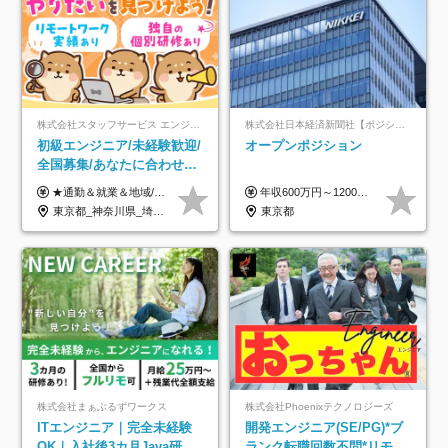
株式会社スタッフサービス エンジニアリング事業本部
株式会社日本経済新聞社【ポジションマッチ登録】
初級エンジニア/未経験歓迎/
オープンポジション
全国募集/あなたに合わせた
オリジナル研修をご用
★通勤＆就業＆地域/住宅＆役職手当あり ★残業代は全額支給 ★選べる給与制度あり！ ■東京・神奈川・千葉・埼玉勤務の場合 月給24.5万円～55万円＋諸手当 （残業代は全額支給） (20,000円の地域/住宅手当込み) ■愛知・京都・大阪・兵庫勤務の場合 月給24万円以上＋諸手当 （残業代は全額支給） (15,000円の地域/住宅手当込み) ■茨城・栃木・群馬・静岡・三重・滋賀・広島・福岡勤務の場合 月給23.5万円以上＋諸手当 （残業代は全額支給） (10,000円の地域/住宅手当込み) ■北海道・宮城・山梨・長野・岐阜・奈良・和歌山・岡山勤務の場合 月給23万円以上＋諸手当 （残業代は全額支給） (5,000円の地域/住宅手当込み) ■その他のエリア勤務の場合 月給22.5万円以上＋諸手当 （残業代は全額支給） ※経験や能力を考慮し、当社規定により優遇します 【昇給：年一回実施】 【選べる給与制度】 ★収入を重視する方に… 「変動型人事制度」の選択も可能（派遣先からの評価に応じて収入アップ！） ※年2回のタイミングで希望者と面談の上決定します。
年収600万円～1200万円 ※上記年収は、想定年収です。住居費補助、子手当などの各種手当を含む金額です。 ※経験・能力等を考慮の上、当社規定により決定します。
意/AI・IoT/残業平均8時間
東京都_神奈川県_埼玉県_千葉県_大阪府_愛知県_北海道_岩手県_宮城県_山形県_福島県_茨城県_栃木県_群馬県_山梨県_長野県_富山県_石川県_静岡県_岐阜県_三重県_兵庫県_京都府_滋賀県_奈良県_広島県_岡山県_山口県_愛媛県_福岡県_熊本県_長崎県
東京都
株式会社まぁぶるずワークス
株式会社Phoenixテクノロジーズ
ITエンジニア｜完全未経験
開発エンジニア(SE/PG)*ブ
OK｜入社後3カ月Java研修
ランク転職回数不問*リモー